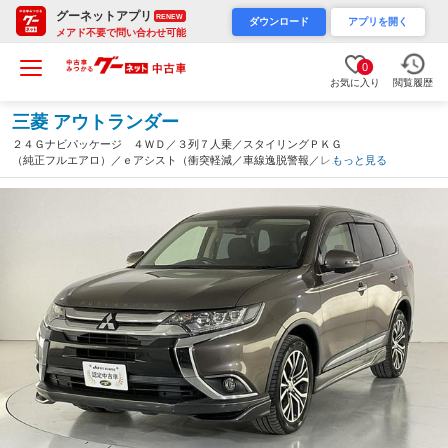
グーネットアプリ
RENEW
ダウンロード
アプリを開く
メアド不要で問い合わせ可能
0
お気に入り
閲覧履歴
三菱 アウトランダー
２４Ｇナビパッケージ ４ＷＤ／３列７人乗／スタイリングＰＫＧ
（純正フルエアロ）／ｅアシスト（衝突軽減／車線逸脱警報／レー
もっと見る
ダークルコン）／パワーＢドア／ＬＥＤヘッド／Ｆフォグ／純正Ｍ
ＭＣＳナビ／サイド・リアビューモニター（埼玉県）