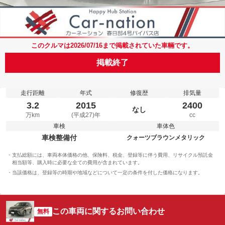
このクルマは2026/07/16まで掲載されていた車輛です。
掲載終了
走行距離
年式
修復歴
排気量
3.2
2015
2400
なし
万km
(平成27)年
cc
車検
車体色
車検整備付
クォーツブラウンメタリック
支払総額には、車両本体価格の他、保険料、税金、登録等に伴う費用、リサイクル預託金
相当額等、購入時に必要な全ての費用が含まれています。
当該価格は、登録等の時期や地域などについて一定の条件を付した価格になります。
この車両に関するお問い合わせ
無料