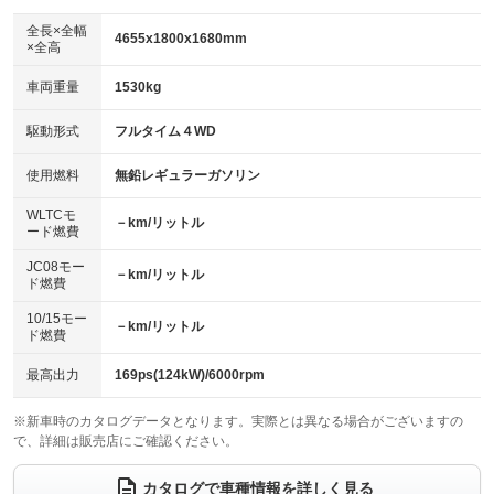
ダウンヒルアシストコントロール
アルミホイール：アルミホイール
：装備なし
：装備あり
全長×全幅
4655x1800x1680mm
×全高
パワーウィンドウ
盗難防止システム
革シート
ハーフレザーシート
：装備あり
：装備あり
：装備なし
：装備なし
車両重量
1530kg
アイドリングストップ
ドライブレコーダー
キーレス
LEDヘッドランプ
：装備あり
：装備なし
：装備あり
：装備あり
USB入力端子
Bluetooth接続
駆動形式
フルタイム４WD
HID(キセノンライト)
ポータブルナビ
：装備あり
：装備あり
：装備なし
：装備なし
100V電源
クリーンディーゼル
バックカメラ
ETC
使用燃料
無鉛レギュラーガソリン
：装備なし
：装備なし
：装備あり
：装備あり
センターデフロック
エアロ
スマートキー
：装備なし
WLTCモ
：装備あり
：装備あり
－km/リットル
ード燃費
レンタカーアップ
展示・試乗車
ローダウン
ランフラットタイヤ
：装備なし
：装備なし
：装備なし
：装備なし
JC08モー
－km/リットル
ド燃費
電動格納ミラー
パワーシート
3列シート
：装備あり
：装備なし
：装備あり
10/15モー
装備略号／用語解説
－km/リットル
ベンチシート
フルフラットシート
ド燃費
：装備なし
：装備なし
チップアップシート
オットマン
：装備なし
：装備なし
最高出力
169ps(124kW)/6000rpm
電動格納サードシート
シートヒーター
：装備なし
：装備なし
※新車時のカタログデータとなります。実際とは異なる場合がございますの
で、詳細は販売店にご確認ください。
ウォークスルー
後席モニター
：装備なし
：装備なし
電動リアゲート
フロントカメラ
カタログで車種情報を詳しく見る
：装備あり
：装備なし