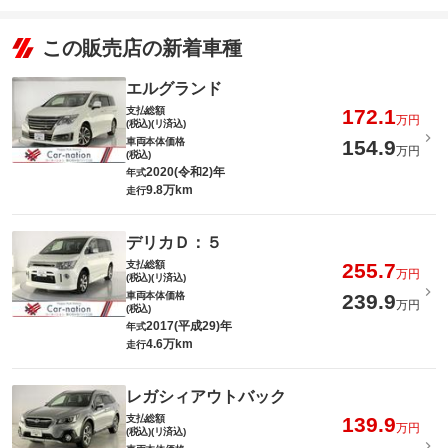
この販売店の新着車種
エルグランド
支払総額
172.1
万円
(税込)(リ済込)
車両本体価格
154.9
万円
(税込)
2020(令和2)年
年式
9.8万km
走行
デリカＤ：５
支払総額
255.7
万円
(税込)(リ済込)
車両本体価格
239.9
万円
(税込)
2017(平成29)年
年式
4.6万km
走行
レガシィアウトバック
支払総額
139.9
万円
(税込)(リ済込)