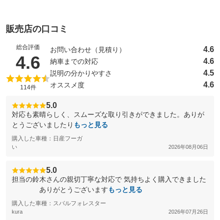
販売店の口コミ
総合評価
4.6
お問い合わせ（見積り）
（5点満点中）
4.6
4.6
納車までの対応
4.5
説明の分かりやすさ
4.6
オススメ度
114件
5.0
対応も素晴らしく、スムーズな取り引きができました。ありが
とうございましたり
もっと見る
購入した車種：日産フーガ
い
2026年08月06日
5.0
担当の鈴木さんの親切丁寧な対応で 気持ちよく購入できました
ありがとうございます
もっと見る
購入した車種：スバルフォレスター
kura
2026年07月26日