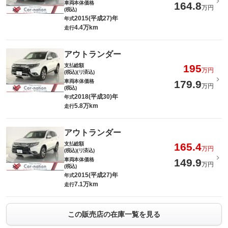
車両本体価格
164.8
万円
(税込)
2015(平成27)年
年式
4.4万km
走行
アウトランダー
支払総額
195
万円
(税込)(リ済込)
車両本体価格
179.9
万円
(税込)
2018(平成30)年
年式
5.8万km
走行
アウトランダー
支払総額
165.4
万円
(税込)(リ済込)
車両本体価格
149.9
万円
(税込)
2015(平成27)年
年式
7.1万km
走行
この販売店の在庫一覧を見る