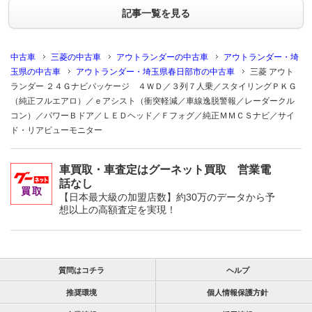
記事一覧を見る
中古車
三菱の中古車
アウトランダーの中古車
アウトランダー・埼
玉県の中古車
アウトランダー・埼玉県春日部市の中古車
三菱 アウト
ランダー ２４Ｇナビパッケージ ４ＷＤ／３列７人乗／スタイリングＰＫＧ
（純正フルエアロ）／ｅアシスト（衝突軽減／車線逸脱警報／レーダークル
コン）／パワーＢドア／ＬＥＤヘッド／Ｆフォグ／純正ＭＭＣＳナビ／サイ
ド・リアビューモニター
車買取・車査定はグーネット買取 営業電
話なし
【日本最大級の加盟店数】約30万のデータから予
想以上の高額査定を実現！
質問はコチラ
ヘルプ
推奨環境
個人情報保護方針