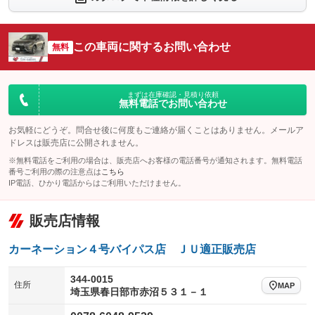
シートエアコン
全周囲カメラ
：装備なし
：装備なし
サイドカメラ
ルーフレール
この車両に関するお問い合わせ
：装備なし
無料
：装備なし
エアサスペンション
ヘッドライトウォッシャー
：装備なし
：装備なし
装備略号／用語解説
まずは在庫確認・見積り依頼
無料電話でお問い合わせ
お気軽にどうぞ。問合せ後に何度もご連絡が届くことはありません。メールア
ドレスは販売店に公開されません。
※無料電話をご利用の場合は、販売店へお客様の電話番号が通知されます。無料電話
番号ご利用の際の注意点は
こちら
IP電話、ひかり電話からはご利用いただけません。
販売店情報
カーネーション４号バイパス店 ＪＵ適正販売店
344-0015
住所
MAP
埼玉県春日部市赤沼５３１－１