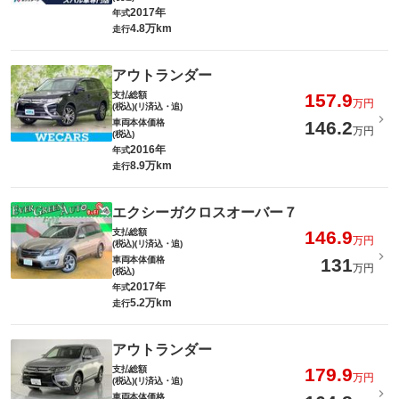
2017年
年式
4.8万km
走行
アウトランダー
支払総額
157.9
万円
(税込)(リ済込・追)
車両本体価格
146.2
万円
(税込)
2016年
年式
8.9万km
走行
エクシーガクロスオーバー７
支払総額
146.9
万円
(税込)(リ済込・追)
車両本体価格
131
万円
(税込)
2017年
年式
5.2万km
走行
アウトランダー
支払総額
179.9
万円
(税込)(リ済込・追)
車両本体価格