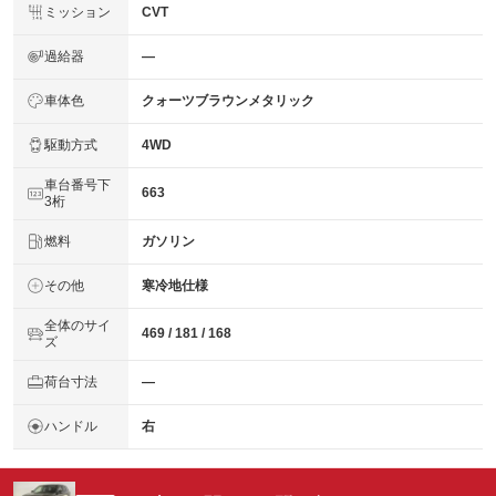
ミッション
CVT
過給器
―
車体色
クォーツブラウンメタリック
駆動方式
4WD
車台番号下
663
3桁
燃料
ガソリン
その他
寒冷地仕様
全体のサイ
469 / 181 / 168
ズ
荷台寸法
―
ハンドル
右