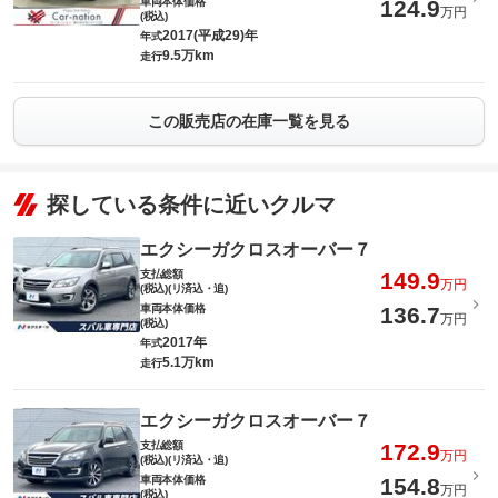
車両本体価格
124.9
万円
(税込)
2017(平成29)年
年式
9.5万km
走行
この販売店の在庫一覧を見る
探している条件に近いクルマ
エクシーガクロスオーバー７
支払総額
149.9
万円
(税込)(リ済込・追)
車両本体価格
136.7
万円
(税込)
2017年
年式
5.1万km
走行
エクシーガクロスオーバー７
支払総額
172.9
万円
(税込)(リ済込・追)
車両本体価格
154.8
万円
(税込)