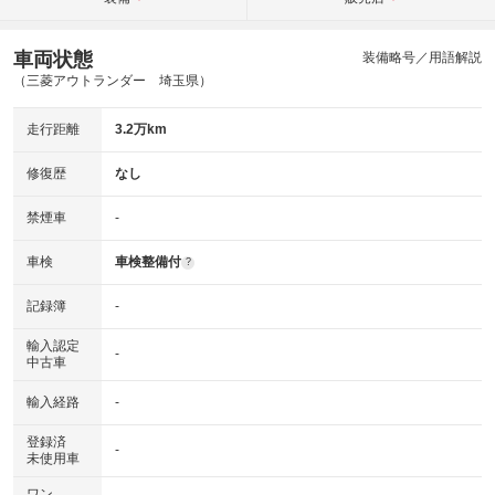
車両状態
装備略号／用語解説
（三菱アウトランダー 埼玉県）
走行距離
3.2万km
修復歴
なし
禁煙車
-
車検
車検整備付
?
記録簿
-
輸入認定
-
中古車
輸入経路
-
登録済
-
未使用車
ワン