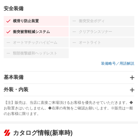
安全装備
横滑り防止装置
衝突安全ボディ
：装備あり
：装備なし
衝突被害軽減システム
クリアランスソナー
：装備あり
：装備なし
オートマチックハイビーム
オートライト
：装備なし
：装備なし
頸部衝撃緩和ヘッドレスト
：装備なし
装備略号／用語解説
基本装備
エアバッグ：運転席/助手席/サイド
外装・内装
：装備あり
スライドドア
カーナビ：メモリーナビ他
：装備なし
：装備あり
【注】販売は、当店に直接ご来場頂けるお客様を優先させていただきます。◆
お取置きはいたしません。◆在庫の有無をご確認お願いします。※販売は一般
サンルーフ
ABS
TV：フルセグ
：装備なし
：装備あり
：装備あり
のお客様に限ります。
エアコン
Wエアコン
オーディオ：CDまたはCDチェンジャー
：装備あり
：装備なし
：装備あり
リフトアップ
パワーステアリング
カタログ情報(新車時)
ビジュアル：-／DVD再生
：装備なし
：装備あり
：装備あり