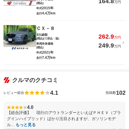
164.8
万円
(税込)
2015年
年式
4.4万km
走行
ＣＸ－８
支払総額
262.9
万円
(税込)(リ済込・追)
車両本体価格
249.9
万円
(税込)
2021年
年式
7.4万km
走行
クルマのクチコミ
4.1
102
レビュー総合
投稿数
4.0
【総合評価】 現行のアウトランダーといえばＰＨＥＶ（プラ
グインハイブリッド）ばかり注目されますが、ガソリンモデ
ル...
もっと見る