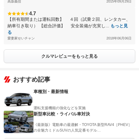
高坂義信
2015年09月29日
4.7
【所有期間または運転回数】 ４回（試乗２回、レンタカー、
納車引き取り） 【総合評価】 安全装備が充実し...
もっと見
る
愛妻家せいチャン
2018年06月06日
クルマレビューをもっと見る
おすすめ記事
車種別・最新情報
運転支援機能の強化などを実施
新型車比較・ライバル車対決
《最新版》電動車の最適解・TOYOTA 新型RAV4［PHEV］
の全魅力ミドルSUVの人気定番モデル…