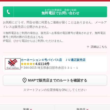
まずは在庫確認・見積り依頼
無料電話でお問い合わせ
お気軽にどうぞ。問合せ後に何度もご連絡が届くことはありません。 メールア
ドレスは販売店に公開されません。
※無料電話をご利用の場合は、販売店へお客様の電話番号が通知されます。無料電話
番号ご利用の際の注意点は
こちら
IP電話、ひかり電話からはご利用いただけません。
詳細はこちら
カーネーション４号バイパス店 ＪＵ適正販売店
4.6
114件
【STEP1】
認証画面でグーネットを友だち追加してから「許可する」ボタンを押
〒344-0015 埼玉県春日部市赤沼５３１－１
します
MAPで販売店までのルートを確認する
【STEP2】
トーク画面で
ボタンをタップして問い合わせを
完了してください。
スマートフォンの位置情報をONにしてください
こちら
装備
販売店