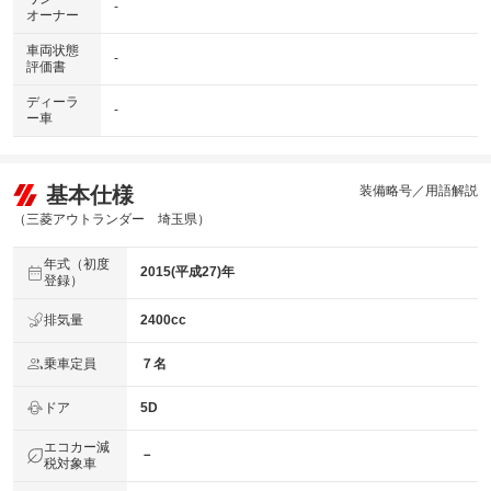
-
オーナー
車両状態
-
評価書
ディーラ
-
ー車
基本仕様
装備略号／用語解説
（三菱アウトランダー 埼玉県）
年式（初度
2015(平成27)年
登録）
排気量
2400cc
乗車定員
７名
ドア
5D
エコカー減
－
税対象車