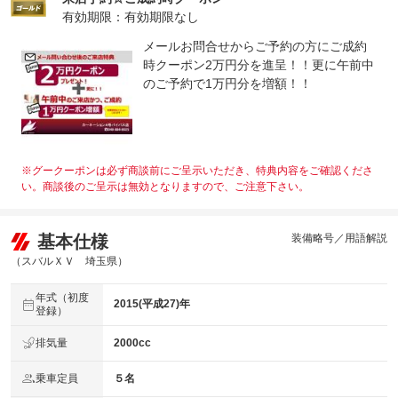
有効期限：有効期限なし
メールお問合せからご予約の方にご成約
時クーポン2万円分を進呈！！更に午前中
のご予約で1万円分を増額！！
※グークーポンは必ず商談前にご呈示いただき、特典内容をご確認くださ
い。商談後のご呈示は無効となりますので、ご注意下さい。
基本仕様
装備略号／用語解説
（スバルＸＶ 埼玉県）
年式（初度
2015(平成27)年
登録）
排気量
2000cc
乗車定員
５名