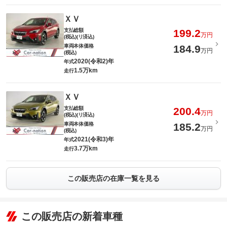
ＸＶ
支払総額
199.2
万円
(税込)(リ済込)
車両本体価格
184.9
万円
(税込)
2020(令和2)年
年式
1.5万km
走行
ＸＶ
支払総額
200.4
万円
(税込)(リ済込)
車両本体価格
185.2
万円
(税込)
2021(令和3)年
年式
3.7万km
走行
この販売店の在庫一覧を見る
この販売店の新着車種