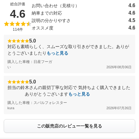
総合評価
4.6
お問い合わせ（見積り）
（5点満点中）
4.6
4.6
納車までの対応
4.5
説明の分かりやすさ
4.6
オススメ度
114件
5.0
対応も素晴らしく、スムーズな取り引きができました。ありが
とうございましたり
もっと見る
購入した車種：日産フーガ
い
2026年08月06日
5.0
担当の鈴木さんの親切丁寧な対応で 気持ちよく購入できました
ありがとうございます
もっと見る
購入した車種：スバルフォレスター
kura
2026年07月26日
この販売店のレビュー一覧を見る