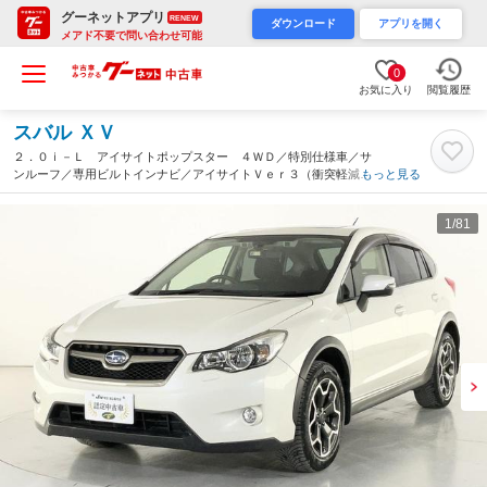
グーネットアプリ
RENEW
ダウンロード
アプリを開く
メアド不要で問い合わせ可能
0
お気に入り
閲覧履歴
スバル ＸＶ
２．０ｉ－Ｌ アイサイトポップスター ４ＷＤ／特別仕様車／サ
ンルーフ／専用ビルトインナビ／アイサイトＶｅｒ３（衝突軽減ブ
もっと見る
レ－キ／車線逸脱警報／誤発進制御／先行車発進告知／レーダーク
ルコン）／ＨＩＤ／Ｂカメラ／ＥＴＣ／Ｐシート／スマートキー
1
/81
（埼玉県）