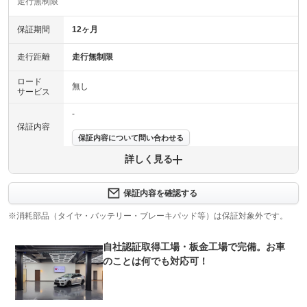
走行無制限
保証期間
12ヶ月
走行距離
走行無制限
ロード
無し
サービス
-
保証内容
保証内容について問い合わせる
詳しく見る
保証項目
-
修理回数
-
保証内容を確認する
※消耗部品（タイヤ・バッテリー・ブレーキパッド等）は保証対象外です。
上限金額
-
自社認証取得工場・板金工場で完備。お車
免責金
無し
のことは何でも対応可！
保証修理
-
受付先
整備付 法定12ヶ月または法定24ヶ月点検整備付