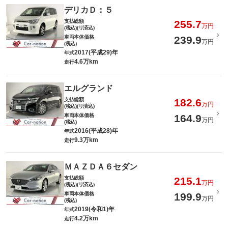
デリカＤ：５
支払総額
255.7
万円
(税込)(リ済込)
車両本体価格
239.9
万円
(税込)
2017(平成29)年
年式
4.6万km
走行
エルグランド
支払総額
182.6
万円
(税込)(リ済込)
車両本体価格
164.9
万円
(税込)
2016(平成28)年
年式
9.3万km
走行
ＭＡＺＤＡ６セダン
支払総額
215.1
万円
(税込)(リ済込)
車両本体価格
199.9
万円
(税込)
2019(令和1)年
年式
4.2万km
走行