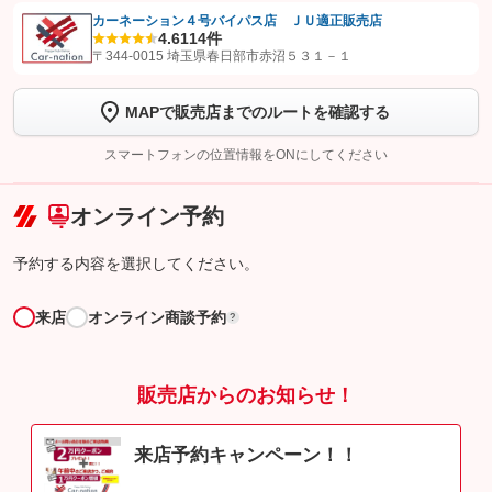
カーネーション４号バイパス店 ＪＵ適正販売店
4.6
114件
【STEP1】
認証画面でグーネットを友だち追加してから「許可する」ボタンを押
〒344-0015 埼玉県春日部市赤沼５３１－１
します
MAPで販売店までのルートを確認する
【STEP2】
トーク画面で
ボタンをタップして問い合わせを
完了してください。
スマートフォンの位置情報をONにしてください
こちら
オンライン予約
予約する内容を選択してください。
来店
オンライン商談予約
?
販売店からのお知らせ！
来店予約キャンペーン！！