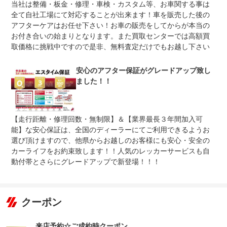
当社は整備・板金・修理・車検・カスタム等、お車関する事は
法定整備
※車検なし・車検整備付の場合は法定24ヶ月点検整備付
※商用車は6ヶ月または12ヶ月点検整備付
全て自社工場にて対応することが出来ます！車を販売した後の
アフターケアはお任せ下さい！お車の販売をしてからが本当の
法定整備
法定点検整備２４ヶ月点検を実施をし、点検記録簿が発行
お付き合いの始まりとなります。また買取センターでは高額買
について
されます。
取価格に挑戦中ですので是非、無料査定だけでもお越し下さい
安心のアフター保証がグレードアップ致し
ました！！
【走行距離・修理回数・無制限】＆【業界最長３年間加入可
能】な安心保証は、全国のディーラーにてご利用できるようお
選び頂けますので、他県からお越しのお客様にも安心・安全の
カーライフをお約束致します！！人気のレッカーサービスも自
動付帯とさらにグレードアップで新登場！！！
クーポン
来店予約☆ご成約時クーポン