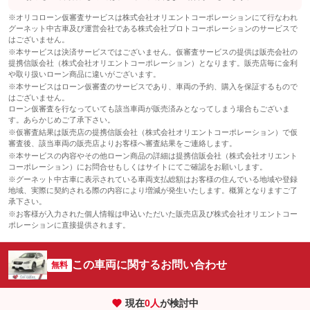
※オリコローン仮審査サービスは株式会社オリエントコーポレーションにて行なわれ
グーネット中古車及び運営会社である株式会社プロトコーポレーションのサービスで
はございません。
※本サービスは決済サービスではございません。仮審査サービスの提供は販売会社の
提携信販会社（株式会社オリエントコーポレーション）となります。販売店毎に金利
や取り扱いローン商品に違いがございます。
※本サービスはローン仮審査のサービスであり、車両の予約、購入を保証するもので
はございません。
ローン仮審査を行なっていても該当車両が販売済みとなってしまう場合もございま
す。あらかじめご了承下さい。
※仮審査結果は販売店の提携信販会社（株式会社オリエントコーポレーション）で仮
審査後、該当車両の販売店よりお客様へ審査結果をご連絡します。
※本サービスの内容やその他ローン商品の詳細は提携信販会社（株式会社オリエント
コーポレーション）にお問合せもしくはサイトにてご確認をお願いします。
※グーネット中古車に表示されている車両支払総額はお客様の住んでいる地域や登録
地域、実際に契約される際の内容により増減が発生いたします。概算となりますご了
承下さい。
※お客様が入力された個人情報は申込いただいた販売店及び株式会社オリエントコー
ポレーションに直接提供されます。
この車両に関するお問い合わせ
無料
現在
0
人
が検討中