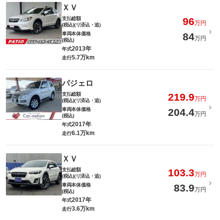
ＸＶ
支払総額
96
万円
(税込)(リ済込・追)
車両本体価格
84
万円
(税込)
2013年
年式
5.7万km
走行
パジェロ
支払総額
219.9
万円
(税込)(リ済込・追)
車両本体価格
204.4
万円
(税込)
2017年
年式
6.1万km
走行
ＸＶ
支払総額
103.3
万円
(税込)(リ済込・追)
車両本体価格
83.9
万円
(税込)
2017年
年式
3.6万km
走行