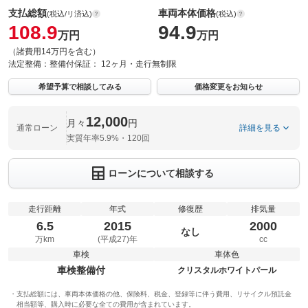
支払総額
車両本体価格
(税込/リ済込)
(税込)
108.9
94.9
万円
万円
（諸費用14万円を含む）
法定整備：
整備付
保証：
12ヶ月・走行無制限
希望予算で相談してみる
価格変更をお知らせ
12,000
月々
円
通常ローン
詳細を見る
実質年率5.9%・120回
ローンについて相談する
走行距離
年式
修復歴
排気量
6.5
2015
2000
なし
万km
(平成27)年
cc
車検
車体色
車検整備付
クリスタルホワイトパール
支払総額には、車両本体価格の他、保険料、税金、登録等に伴う費用、リサイクル預託金
相当額等、購入時に必要な全ての費用が含まれています。