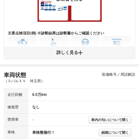
下さい。
※実際にお渡しするコンディションチェックシートにつきましては、形式
および表示項目が異なる場合がございます。
※グー鑑定の評価はあくまでも記載している鑑定日の鑑定結果となりま
す。車両情報等の詳細は各販売店へお問い合わせ下さい。
主要点検項目(例) ※診断結果は診断書からご確認ください
エンジン
トランス
パワー
HV/PHV/EV
詳しく見る
ミッション
ステアリング
車両状態
ABS
エアーバッグ
先進安全装備
その他
装備略号／用語解説
（スバルＸＶ 埼玉県）
※異常がある場合は主要点検項目が赤色になり、異常と表記されます。
※車に装備されていない項目は「-」と表記されます
走行距離
6.5万km
※グー故障診断は保証サービスではございません。購入時は必ず現車をご
確認下さい。
※実際にお渡しする故障診断書につきましては、形式および表示項目が異
修復歴
なし
なる場合がございます。
※グー故障診断書はあくまでも実施時点での診断結果となります。将来に
禁煙車
-
車内の匂いについて聞く
わたり車両状態を担保するものではありませんので、車両情報等の詳細は
各販売店へお問い合わせ下さい。
車検
車検整備付
納期について聞く
?