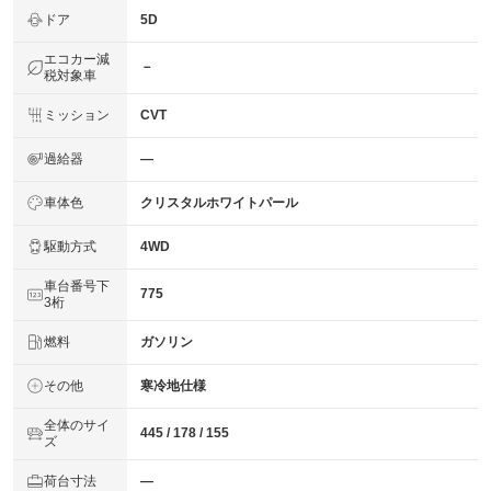
ドア
5D
エコカー減
－
税対象車
ミッション
CVT
過給器
―
車体色
クリスタルホワイトパール
駆動方式
4WD
車台番号下
775
3桁
燃料
ガソリン
その他
寒冷地仕様
全体のサイ
445 / 178 / 155
ズ
荷台寸法
―