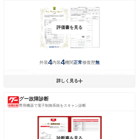
評価書を見る
4
4
外装
内装
機関
修復歴
正常
無
気になるキズやヘコミは補修済みですが、小さなキズやヘ
外装
コミが残っています。
詳しく見る
(車両外装)
キズ・へこみについて問い合わせる
内装
グー故障診断
気になる汚れ等が、部分的にあります。
(内装状態)
専用機器で電子制御系統をスキャン診断
主要機関に不具合はありません。
機関
詳細は鑑定書をご確認ください。
修復歴
※グー鑑定は保証サービスではございません。購入時は必ず現車をご確認
診断書を見る