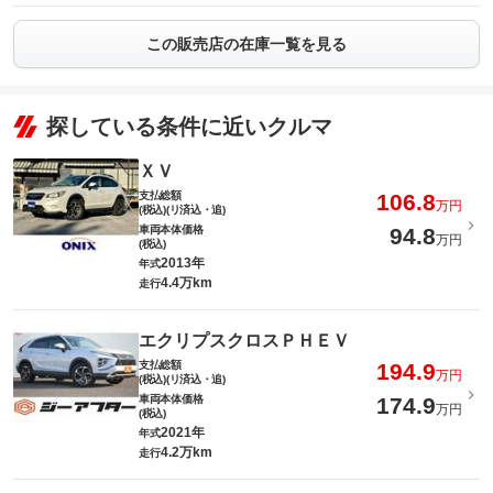
この販売店の在庫一覧を見る
探している条件に近いクルマ
ＸＶ
支払総額
106.8
万円
(税込)(リ済込・追)
車両本体価格
94.8
万円
(税込)
2013年
年式
4.4万km
走行
エクリプスクロスＰＨＥＶ
支払総額
194.9
万円
(税込)(リ済込・追)
車両本体価格
174.9
万円
(税込)
2021年
年式
4.2万km
走行