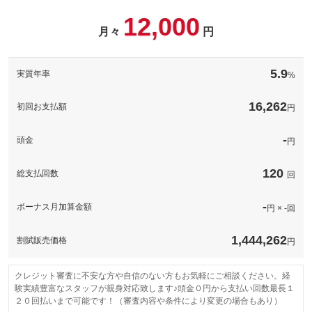
サービス内容：新品ドライブレコーダー前、後 ＋，取り付け工
備考
－
12,000
賃込み！事故や煽り運転時の有力な目撃者。駐車中の防犯対策
月々
円
や、美しい旅の思い出記録にも役立ちます。万が一の備えとし
[保証付]：3年・走行無制限
パック内容
グー保証なら業界最高水準の保証内容、業界最多水準の保証範囲
て、導入を強くお勧めします！
保証
と安心の価格設定であなたのカーライフを強力にサポート！全国
当店では、お客様のお車に合わせたお得な消耗品整備プランをご
５０００工場のネットワークを持ち旅先での思いがけない故障や
用意しております！日々の走行で劣化する主要な消耗品をプロの
備考
－
5.9
実質年率
%
トラブル時にも安心！
目で点検・交換いたします。詳細はお気軽にスタッフまでお問い
合わせください
計410項目
保証
基本支払総額と同じ
保証範囲は４１０項目以上。故障がおきても、電話１本で即対
16,262
初回お支払額
当店では、お客様のお車に合わせたお得な消耗品整備プランをご
円
保証項目
応。専用コールセンターが、あなたのカーライフをサポートしま
用意しております。例えば「エンジンオイル・フィルター・エア
す。専任のオペレーターが対応するため、修理の承認から作業の
保証項目
-
備考
コンフィルター・バッテリー」など劣化する主要な消耗品をプロ
着手までが早いのが特徴です。
の目で点検・交換いたします
-
頭金
円
無制限。車両本体価格。
修理回数・
-
国産車の場合、車両本体価格（税込）を上限とします。車両本体
上限金額
修理回数・
価格（税込）が５０万円以下の場合は上限を５０万円（税込）ま
保証
基本支払総額と同じ
上限金額
120
総支払回数
回
でとします。輸入車の場合は、１００万円（税込）を上限としま
免責金
-
す。
保証項目
-
無し
保証修理受
-
ボーナス月加算金額
-
円 × -回
本保証の開始時からの走行距離が５００Ｋｍに満たない車両に生
付先
修理回数・
免責金
じたエンジン本体及びトランスミッションの交換又はオーバーホ
-
上限金額
ロードサー
ールについて、本保証に基づき保証修理を行う責任を負わないも
-
1,444,262
割賦販売価格
ビスの有無
のとします。
円
免責金
-
保証修理受
グー保証サポートデスク
付先
このパックの見積もり依頼（無料）
保証修理受
クレジット審査に不安な方や自信のない方もお気軽にご相談ください。経
-
付先
ロードサー
験実績豊富なスタッフが親身対応致します♪頭金０円から支払い回数最長１
有り
ビスの有無
２０回払いまで可能です！（審査内容や条件により変更の場合もあり）
ロードサー
-
ビスの有無