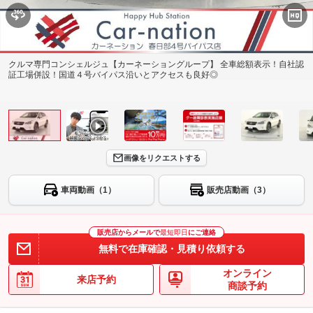
クルマ専門コンシェルジュ【カーネーショングループ】 全車総額表示！自社認
証工場併設！国道４号バイパス沿いとアクセスも良好◎
画像をリクエストする
車両動画（1）
販売店動画（3）
販売店からメールで
最短即日
にご連絡
無料で在庫確認・見積り依頼する
オンライン
来店予約
商談予約