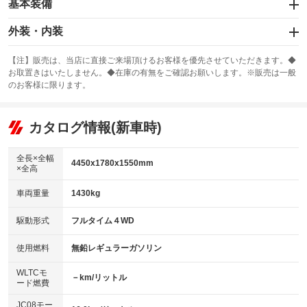
基本装備
エアバッグ：運転席/助手席/サイド
外装・内装
：装備あり
スライドドア
カーナビ：メモリーナビ他
：装備なし
：装備あり
【注】販売は、当店に直接ご来場頂けるお客様を優先させていただきます。◆
お取置きはいたしません。◆在庫の有無をご確認お願いします。※販売は一般
サンルーフ
ABS
TV：フルセグ
：装備あり
：装備あり
：装備あり
のお客様に限ります。
エアコン
Wエアコン
オーディオ：CDまたはCDチェンジャー／ミュージックプレイヤー接続
：装備あり
：装備なし
：装備あり
可／ミュージックサーバー
リフトアップ
パワーステアリング
カタログ情報(新車時)
：装備なし
：装備あり
ビジュアル：-／DVD再生
：装備あり
ダウンヒルアシストコントロール
：装備なし
アルミホイール：アルミホイール
全長×全幅
：装備あり
4450x1780x1550mm
×全高
パワーウィンドウ
盗難防止システム
：装備あり
：装備あり
革シート
ハーフレザーシート
：装備なし
：装備なし
車両重量
1430kg
アイドリングストップ
ドライブレコーダー
：装備あり
：装備なし
キーレス
LEDヘッドランプ
：装備あり
：装備なし
USB入力端子
Bluetooth接続
駆動形式
フルタイム４WD
：装備あり
：装備あり
HID(キセノンライト)
ポータブルナビ
：装備あり
：装備なし
100V電源
クリーンディーゼル
使用燃料
無鉛レギュラーガソリン
：装備なし
：装備なし
バックカメラ
ETC
：装備あり
：装備あり
センターデフロック
：装備なし
WLTCモ
エアロ
スマートキー
－km/リットル
：装備なし
：装備あり
ード燃費
レンタカーアップ
展示・試乗車
：装備なし
：装備なし
ローダウン
ランフラットタイヤ
：装備なし
：装備なし
JC08モー