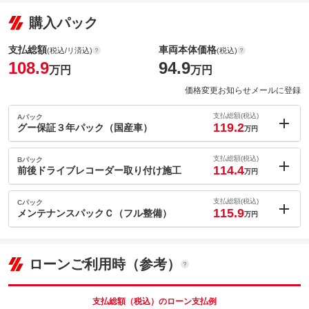
購入パック
支払総額
車両本体価格
(税込/リ済込)
(税込)
108.9
94.9
万円
万円
価格変更お知らせメールに登録
支払総額(税込)
Aパック
119.2
グー保証３年パック（国産車）
万円
内：オプシ
10.3
ョン価格
支払総額(税込)
Bパック
万円
114.4
(税込)
前後ドライブレコーダー取り付け施工
万円
車両本体価
94.9
万円
内：オプシ
格
5.5
ョン価格
支払総額(税込)
Cパック
万円
115.9
(税込)
メンテナンスパックＣ（フル整備）
万円
車両本体価
94.9
万円
内：オプシ
格
7
ョン価格
万円
(税込)
パック内容
ローンご利用時（参考）
車両本体価
94.9
万円
グー保証は、グーネットが全国展開する中古車専用の長期保証制
格
度です。業界最多水準の保証範囲と安心の価格設定で、あなたの
カーライフを強力にサポートします。
支払総額（税込）のローン支払例
パック内容