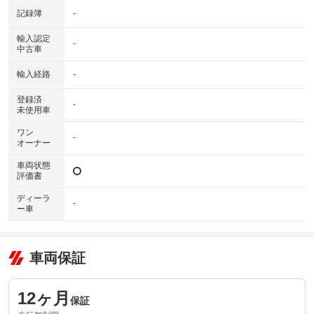
記録簿
-
輸入認定
-
中古車
輸入経路
-
登録済
-
未使用車
ワン
-
オーナー
車両状態
評価書
ディーラ
-
ー車
車両保証
12ヶ月
保証