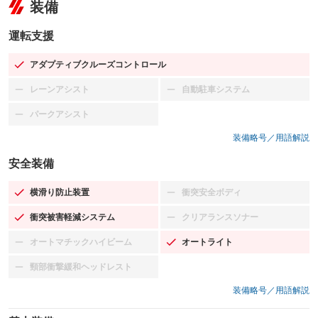
装備
運転支援
アダプティブクルーズコントロール
：装備あり
レーンアシスト
自動駐車システム
：装備なし
：装備なし
パークアシスト
：装備なし
装備略号／用語解説
安全装備
横滑り防止装置
衝突安全ボディ
：装備あり
：装備なし
衝突被害軽減システム
クリアランスソナー
：装備あり
：装備なし
オートマチックハイビーム
オートライト
：装備なし
：装備あり
頸部衝撃緩和ヘッドレスト
：装備なし
装備略号／用語解説