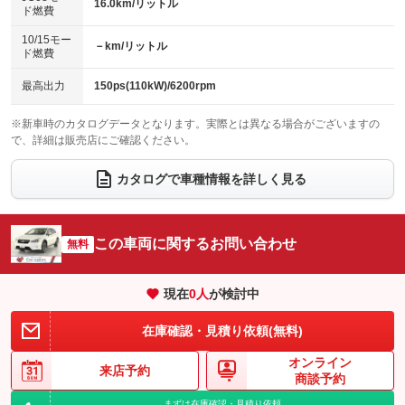
16.0km/リットル
ド燃費
電動格納ミラー
：装備あり
パワーシート
3列シート
：装備あり
：装備なし
10/15モー
装備略号／用語解説
－km/リットル
ド燃費
ベンチシート
フルフラットシート
：装備なし
：装備なし
チップアップシート
オットマン
最高出力
150ps(110kW)/6200rpm
：装備なし
：装備なし
電動格納サードシート
シートヒーター
：装備なし
：装備なし
※新車時のカタログデータとなります。実際とは異なる場合がございますの
で、詳細は販売店にご確認ください。
ウォークスルー
後席モニター
：装備なし
：装備なし
カタログで車種情報を詳しく見る
電動リアゲート
フロントカメラ
：装備なし
：装備なし
シートエアコン
全周囲カメラ
：装備なし
：装備なし
この車両に関するお問い合わせ
サイドカメラ
無料
ルーフレール
：装備なし
：装備なし
エアサスペンション
ヘッドライトウォッシャー
：装備なし
：装備なし
現在
0
人
が検討中
装備略号／用語解説
在庫確認・見積り依頼(無料)
オンライン
来店予約
商談予約
まずは在庫確認・見積り依頼