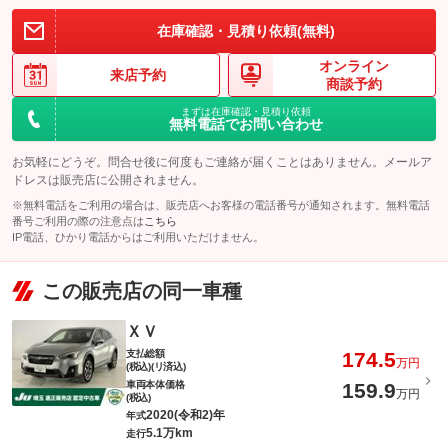
在庫確認・見積り依頼(無料)
オンライン
来店予約
商談予約
まずは在庫確認・見積り依頼
無料電話でお問い合わせ
お気軽にどうぞ。問合せ後に何度もご連絡が届くことはありません。メールア
ドレスは販売店に公開されません。
※無料電話をご利用の場合は、販売店へお客様の電話番号が通知されます。無料電話
番号ご利用の際の注意点は
こちら
IP電話、ひかり電話からはご利用いただけません。
この販売店の同一車種
ＸＶ
支払総額
174.5
万円
(税込)(リ済込)
車両本体価格
159.9
万円
(税込)
2020(令和2)年
年式
5.1万km
走行