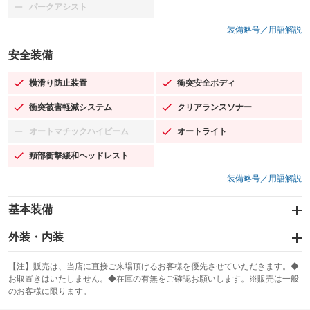
パークアシスト
：装備なし
装備略号／用語解説
安全装備
横滑り防止装置
衝突安全ボディ
：装備あり
：装備あり
衝突被害軽減システム
クリアランスソナー
：装備あり
：装備あり
オートマチックハイビーム
オートライト
：装備なし
：装備あり
頸部衝撃緩和ヘッドレスト
：装備あり
装備略号／用語解説
基本装備
エアバッグ：運転席/助手席/サイド
外装・内装
：装備あり
スライドドア
カーナビ：メモリーナビ他
：装備なし
：装備あり
【注】販売は、当店に直接ご来場頂けるお客様を優先させていただきます。◆
お取置きはいたしません。◆在庫の有無をご確認お願いします。※販売は一般
サンルーフ
ABS
TV：フルセグ
：装備なし
：装備あり
：装備あり
のお客様に限ります。
エアコン
Wエアコン