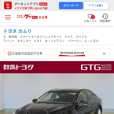
グーネットアプリ
RENEW
ダウンロード
アプリを開く
メアド不要で問い合わせ可能
0
お気に入り
閲覧履歴
トヨタ カムリ
Ｇ 寒冷地 スマートキー＆プッシュスタート ＡＵＸ サイドエ
アバック Ｂモニター ＥＳＣ オ－トエアコン パワーウィンド
もっと見る
ウ パワステ ＬＥＤヘットライト ＥＴＣ車載器 運転席Ｐシー
ト ＡＢＳ キーフリー（群馬県）
正規販売店認定中古車