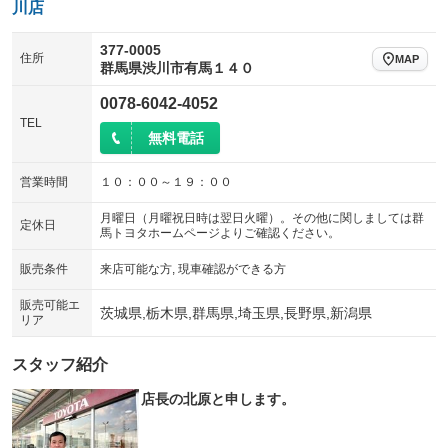
川店
377-0005
住所
MAP
群馬県渋川市有馬１４０
0078-6042-4052
TEL
無料電話
営業時間
１０：００～１９：００
月曜日（月曜祝日時は翌日火曜）。その他に関しましては群
定休日
馬トヨタホームページよりご確認ください。
販売条件
来店可能な方, 現車確認ができる方
販売可能エ
茨城県,栃木県,群馬県,埼玉県,長野県,新潟県
リア
スタッフ紹介
店長の北原と申します。