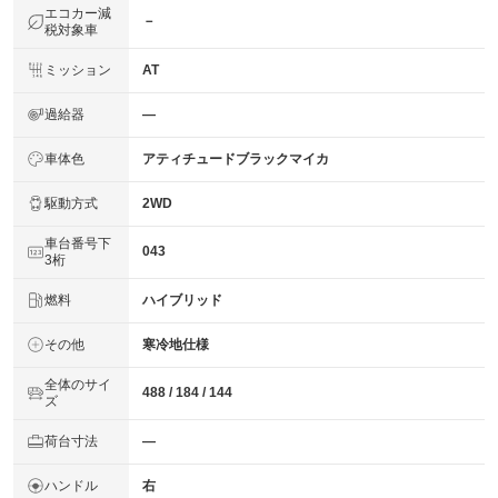
エコカー減
－
税対象車
ミッション
AT
過給器
―
車体色
アティチュードブラックマイカ
駆動方式
2WD
車台番号下
043
3桁
燃料
ハイブリッド
その他
寒冷地仕様
全体のサイ
488 / 184 / 144
ズ
荷台寸法
―
ハンドル
右