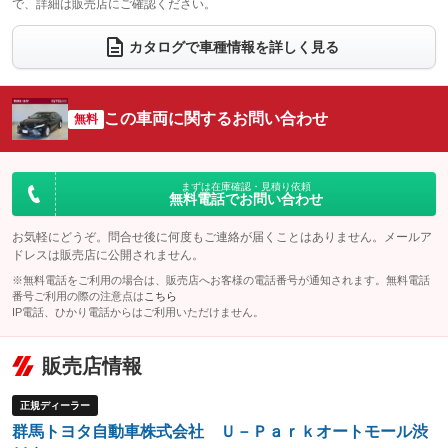
で、詳細は販売店にご確認ください。
ウォークスルー
後席モニター
：装備なし
：装備なし
電動リアゲート
フロントカメラ
カタログで車種情報を詳しく見る
：装備なし
：装備なし
シートエアコン
全周囲カメラ
：装備なし
：装備なし
サイドカメラ
ルーフレール
この車両に関するお問い合わせ
：装備なし
無料
：装備なし
エアサスペンション
ヘッドライトウォッシャー
：装備なし
：装備なし
装備略号／用語解説
まずは在庫確認・見積り依頼
無料電話でお問い合わせ
お気軽にどうぞ。問合せ後に何度もご連絡が届くことはありません。メールア
ドレスは販売店に公開されません。
※無料電話をご利用の場合は、販売店へお客様の電話番号が通知されます。無料電話
番号ご利用の際の注意点は
こちら
IP電話、ひかり電話からはご利用いただけません。
販売店情報
正規ディーラー
群馬トヨタ自動車株式会社 Ｕ－Ｐａｒｋオートモール渋