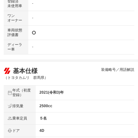
登録済
-
未使用車
ワン
-
オーナー
車両状態
評価書
ディーラ
-
ー車
基本仕様
装備略号／用語解説
（トヨタカムリ 群馬県）
年式（初度
2021(令和3)年
登録）
排気量
2500cc
乗車定員
５名
ドア
4D