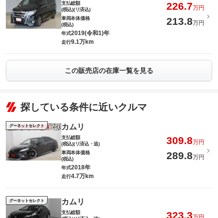
支払総額
226.7
万円
(税込)(リ済込)
車両本体価格
213.8
万円
(税込)
2019(令和1)年
年式
9.1万km
走行
この販売店の在庫一覧を見る
探している条件に近いクルマ
カムリ
グーネットセレクト
支払総額
309.8
万円
(税込)(リ済込・追)
車両本体価格
289.8
万円
(税込)
2018年
年式
4.7万km
走行
カムリ
グーネットセレクト
支払総額
323.3
万円