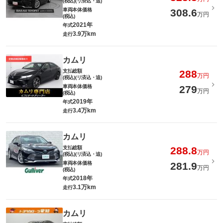
(税込)(リ済込・追)
車両本体価格
308.6
万円
(税込)
2021年
年式
3.9万km
走行
カムリ
支払総額
288
万円
(税込)(リ済込・追)
車両本体価格
279
万円
(税込)
2019年
年式
3.4万km
走行
カムリ
支払総額
288.8
万円
(税込)(リ済込・追)
車両本体価格
281.9
万円
(税込)
2018年
年式
3.1万km
走行
カムリ