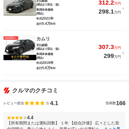
支払総額
312.2
万円
(税込)(リ済込・追)
車両本体価格
298.1
万円
(税込)
2021年
年式
5.4万km
走行
カムリ
支払総額
307.3
万円
(税込)(リ済込・追)
車両本体価格
299
万円
(税込)
2019年
年式
5.9万km
走行
クルマのクチコミ
4.1
166
レビュー総合
投稿数
4.4
【所有期間または運転回数】 １年 【総合評価】 広々とした室