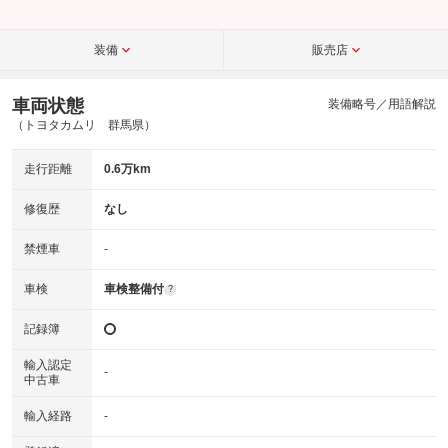
装備
販売店
車両状態
装備略号／用語解説
（トヨタカムリ 群馬県）
走行距離
0.6万km
修復歴
なし
禁煙車
-
車検
車検整備付
?
記録簿
輸入認定
-
中古車
輸入経路
-