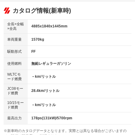
オーディオ：ミュージックプレイヤー接続可
：装備あり
：装備なし
：装備あり
リフトアップ
パワーステアリング
カタログ情報(新車時)
ビジュアル
：装備なし
：装備あり
：装備なし
ダウンヒルアシストコントロール
アルミホイール：アルミホイール
：装備なし
：装備あり
全長×全幅
4885x1840x1445mm
×全高
パワーウィンドウ
盗難防止システム
革シート
ハーフレザーシート
：装備あり
：装備あり
：装備なし
：装備なし
車両重量
1570kg
アイドリングストップ
ドライブレコーダー
キーレス
LEDヘッドランプ
：装備なし
：装備なし
：装備あり
：装備あり
USB入力端子
Bluetooth接続
駆動形式
FF
HID(キセノンライト)
ポータブルナビ
：装備なし
：装備あり
：装備なし
：装備なし
100V電源
クリーンディーゼル
バックカメラ
ETC
使用燃料
無鉛レギュラーガソリン
：装備あり
：装備なし
：装備あり
：装備あり
センターデフロック
エアロ
スマートキー
：装備なし
WLTCモ
：装備なし
：装備あり
－km/リットル
ード燃費
レンタカーアップ
展示・試乗車
ローダウン
ランフラットタイヤ
：装備なし
：装備なし
：装備なし
：装備なし
JC08モー
28.4km/リットル
ド燃費
電動格納ミラー
パワーシート
3列シート
：装備あり
：装備あり
：装備なし
10/15モー
装備略号／用語解説
－km/リットル
ベンチシート
フルフラットシート
ド燃費
：装備なし
：装備なし
チップアップシート
オットマン
：装備なし
：装備なし
最高出力
178ps(131kW)/5700rpm
電動格納サードシート
シートヒーター
：装備なし
：装備なし
※新車時のカタログデータとなります。実際とは異なる場合がございますの