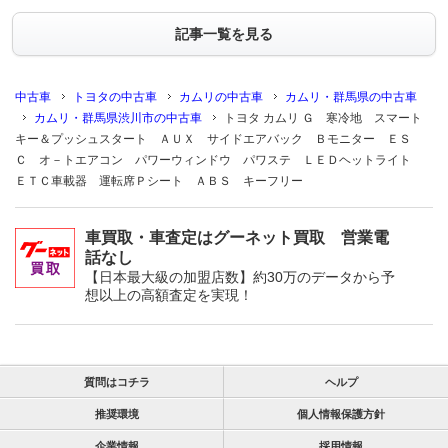
記事一覧を見る
中古車
トヨタの中古車
カムリの中古車
カムリ・群馬県の中古車
カムリ・群馬県渋川市の中古車
トヨタ カムリ Ｇ 寒冷地 スマート
キー＆プッシュスタート ＡＵＸ サイドエアバック Ｂモニター ＥＳ
Ｃ オ－トエアコン パワーウィンドウ パワステ ＬＥＤヘットライト
ＥＴＣ車載器 運転席Ｐシート ＡＢＳ キーフリー
車買取・車査定はグーネット買取 営業電
話なし
【日本最大級の加盟店数】約30万のデータから予
想以上の高額査定を実現！
質問はコチラ
ヘルプ
推奨環境
個人情報保護方針
企業情報
採用情報