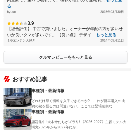
内空間で、乗り心地もよく、視界が広いので運転も...
もっと見
る
hyuuo
2015年03月30日
3.9
【総合評価】 中古で買いました。オーナーが年配の方が多いせ
いか良いタマが多いです。 【良い点】 デザイ...
もっと見る
１Gエンジン大好き
2014年05月11日
クルマレビューをもっと見る
おすすめ記事
車種別・最新情報
どれだけ早く情報を入手できるのか? これが新車購入の成
功の鍵を握るのは間違いない。ここでは登場確実な…
車種別・最新情報
話題集中! 大本命たちがズラリ! 《2026-2027》主役モデル大
研究2026年から2027年にか…