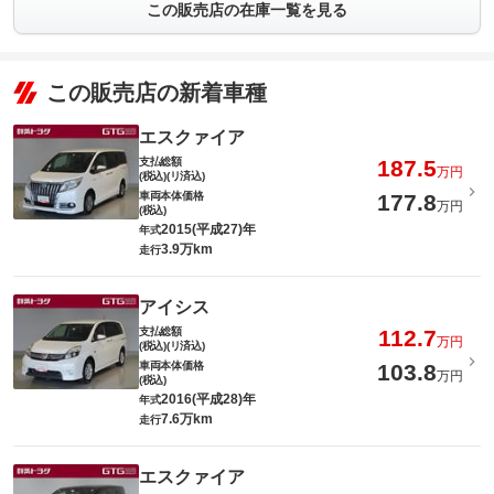
この販売店の在庫一覧を見る
この販売店の新着車種
エスクァイア
支払総額
187.5
万円
(税込)(リ済込)
車両本体価格
177.8
万円
(税込)
2015(平成27)年
年式
3.9万km
走行
アイシス
支払総額
112.7
万円
(税込)(リ済込)
車両本体価格
103.8
万円
(税込)
2016(平成28)年
年式
7.6万km
走行
エスクァイア