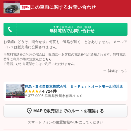
この車両に関するお問い合わせ
無料
まずは在庫確認・見積り依頼
無料電話でお問い合わせ
お気軽にどうぞ。問合せ後に何度もご連絡が届くことはありません。 メールア
ドレスは販売店に公開されません。
※無料電話をご利用の場合は、販売店へお客様の電話番号が通知されます。無料電話
番号ご利用の際の注意点は
こちら
IP電話、ひかり電話からはご利用いただけません。
詳細はこちら
群馬トヨタ自動車株式会社 Ｕ－Ｐａｒｋオートモール渋川店
4.7
24件
【STEP1】
認証画面でグーネットを友だち追加してから「許可する」ボタンを押
〒377-0005 群馬県渋川市有馬１４０
します
MAPで販売店までのルートを確認する
【STEP2】
トーク画面で
ボタンをタップして問い合わせを
完了してください。
スマートフォンの位置情報をONにしてください
こちら