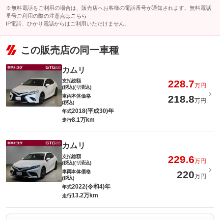
※無料電話をご利用の場合は、販売店へお客様の電話番号が通知されます。無料電話
番号ご利用の際の注意点は
こちら
IP電話、ひかり電話からはご利用いただけません。
この販売店の同一車種
カムリ
支払総額
228.7
万円
(税込)(リ済込)
車両本体価格
218.8
万円
(税込)
2018(平成30)年
年式
8.1万km
走行
カムリ
支払総額
229.6
万円
(税込)(リ済込)
車両本体価格
220
万円
(税込)
2022(令和4)年
年式
13.2万km
走行