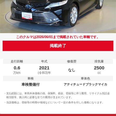
このクルマは2026/06/01まで掲載されていた車輛です。
掲載終了
走行距離
年式
修復歴
排気量
0.6
2021
2500
なし
万km
(令和3)年
cc
車検
車体色
車検整備付
アティチュードブラックマイカ
支払総額には、車両本体価格の他、保険料、税金、登録等に伴う費用、リサイクル預託金
相当額等、購入時に必要な全ての費用が含まれています。
当該価格は、登録等の時期や地域などについて一定の条件を付した価格になります。