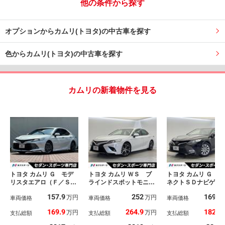
他の条件から探す
オプションからカムリ(トヨタ)の中古車を探す
色からカムリ(トヨタ)の中古車を探す
カムリの新着物件を見る
トヨタ カムリ Ｇ モデ
トヨタ カムリ ＷＳ ブ
トヨタ カムリ Ｇ Ｔ
リスタエアロ（Ｆ／Ｓ／
ラインドスポットモニタ
ネクトＳＤナビゲー
Ｒ） モデリスタ１７イ
ー 純正ＯＰ１８インチ
ンシステム カラー
157.9
252
169.9
万円
万円
ンチＡＷ 禁煙車 純正
車両価格
アルミホイール 純正Ｓ
車両価格
ドアップディスプ
車両価格
ＳＤナビ バックカメ
Ｄナビ バックカメラ
ＢＳＭ バックカ
169.9
264.9
182.9
万円
万円
支払総額
支払総額
支払総額
ラ セーフティセンス
レーダークルーズ プリ
プリクラッシュセー
Ｐ 革巻きステアリン
クラッシュセーフティ
ィ セーフティセン