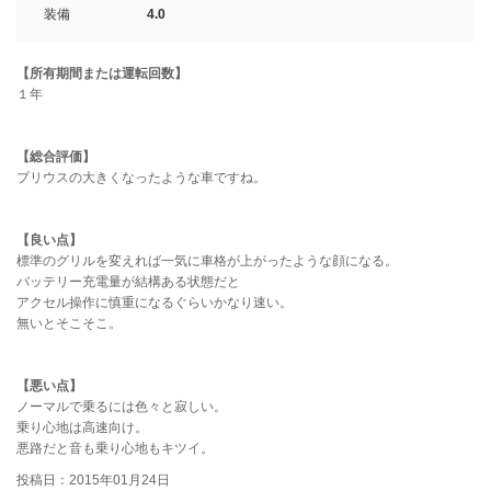
装備
4.0
【所有期間または運転回数】
１年
【総合評価】
プリウスの大きくなったような車ですね。
【良い点】
標準のグリルを変えれば一気に車格が上がったような顔になる。
バッテリー充電量が結構ある状態だと
アクセル操作に慎重になるぐらいかなり速い。
無いとそこそこ。
【悪い点】
ノーマルで乗るには色々と寂しい。
乗り心地は高速向け。
悪路だと音も乗り心地もキツイ。
投稿日：2015年01月24日