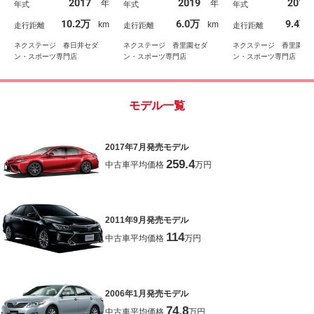
2017
2019
2017
年
年
年式
年式
年式
グ ファブリックシー
オートマチックハイビー
Ｐ 純正１７インチ
ト パワーシート ＥＴ
ム クリアランスソナ
ミ パワーシート 
10.2万
6.0万
9.4万
km
km
走行距離
走行距離
走行距離
Ｃ スマートキー
ー ＬＥＤヘッドライト
Ｄヘッドライト
ネクステージ 春日井セダ
ネクステージ 香里園セダ
ネクステージ 香里園セ
ン・スポーツ専門店
ン・スポーツ専門店
ン・スポーツ専門店
モデル一覧
2017年7月発売モデル
259.4
中古車平均価格
万円
2011年9月発売モデル
114
中古車平均価格
万円
2006年1月発売モデル
74.8
中古車平均価格
万円