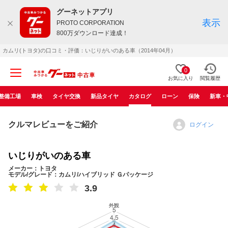
グーネットアプリ
表示
PROTO CORPORATION
800万ダウンロード達成！
カムリ(トヨタ)の口コミ・評価：いじりがいのある車（2014年04月）
0
お気に入り
閲覧履歴
整備工場
車検
タイヤ交換
新品タイヤ
カタログ
ローン
保険
新車・
クルマレビューをご紹介
ログイン
いじりがいのある車
メーカー：トヨタ
モデル/グレード：カムリ/ハイブリッド Ｇパッケージ
3.9