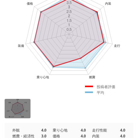
投稿者評価
平均
外観
4.0
乗り心地
4.0
走行性能
4.0
燃費・経済性
3.0
価格
4.0
内装
4.0