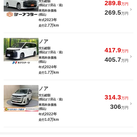
支払総額
289.8
万円
(税込)(リ済込・追)
車両本体価格
269.5
万円
(税込)
2023年
年式
2.7万km
走行
ノア
支払総額
417.9
万円
(税込)(リ済込・追)
車両本体価格
405.7
万円
(税込)
2024年
年式
1.7万km
走行
ノア
支払総額
314.3
万円
(税込)(リ済込・追)
車両本体価格
306
万円
(税込)
2022年
年式
1.0万km
走行