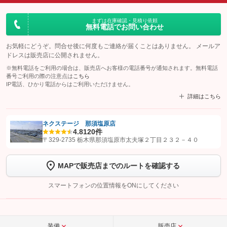
まずは在庫確認・見積り依頼
無料電話でお問い合わせ
お気軽にどうぞ。問合せ後に何度もご連絡が届くことはありません。 メールア
ドレスは販売店に公開されません。
※無料電話をご利用の場合は、販売店へお客様の電話番号が通知されます。無料電話
番号ご利用の際の注意点は
こちら
IP電話、ひかり電話からはご利用いただけません。
詳細はこちら
ネクステージ 那須塩原店
4.8
120件
【STEP1】
認証画面でグーネットを友だち追加してから「許可する」ボタンを押
〒329-2735 栃木県那須塩原市太夫塚２丁目２３２－４０
します
MAPで販売店までのルートを確認する
【STEP2】
トーク画面で
ボタンをタップして問い合わせを
完了してください。
スマートフォンの位置情報をONにしてください
こちら
装備
販売店