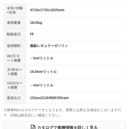
ダウンヒルアシストコントロール
アルミホイール：16インチ
：装備なし
：装備あり
全長×全幅
4710x1735x1825mm
×全高
パワーウィンドウ
盗難防止システム
革シート
ハーフレザーシート
：装備あり
：装備あり
：装備なし
：装備あり
車両重量
1610kg
アイドリングストップ
ドライブレコーダー
キーレス
LEDヘッドランプ
：装備あり
：装備なし
：装備あり
：装備あり
USB入力端子
Bluetooth接続
駆動形式
FF
HID(キセノンライト)
ポータブルナビ
：装備あり
：装備あり
：装備なし
：装備なし
100V電源
クリーンディーゼル
バックカメラ
ETC
使用燃料
無鉛レギュラーガソリン
：装備なし
：装備なし
：装備あり
：装備あり
センターデフロック
エアロ
スマートキー
：装備なし
WLTCモ
：装備なし
：装備あり
－km/リットル
ード燃費
レンタカーアップ
展示・試乗車
ローダウン
ランフラットタイヤ
：装備なし
：装備なし
：装備なし
：装備なし
JC08モー
16.0km/リットル
ド燃費
電動格納ミラー
パワーシート
3列シート
：装備あり
：装備なし
：装備あり
10/15モー
装備略号／用語解説
－km/リットル
ベンチシート
フルフラットシート
ド燃費
：装備なし
：装備なし
チップアップシート
オットマン
：装備なし
：装備なし
最高出力
152ps(112kW)/6100rpm
電動格納サードシート
シートヒーター
：装備なし
：装備なし
※新車時のカタログデータとなります。実際とは異なる場合がございますの
で、詳細は販売店にご確認ください。
ウォークスルー
後席モニター
：装備あり
：装備あり
電動リアゲート
フロントカメラ
カタログで車種情報を詳しく見る
：装備なし
：装備なし