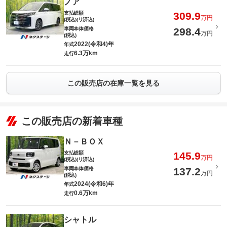
ノア
支払総額
309.9
万円
(税込)(リ済込)
車両本体価格
298.4
万円
(税込)
2022(令和4)年
年式
6.3万km
走行
この販売店の在庫一覧を見る
この販売店の新着車種
Ｎ－ＢＯＸ
支払総額
145.9
万円
(税込)(リ済込)
車両本体価格
137.2
万円
(税込)
2024(令和6)年
年式
0.6万km
走行
シャトル