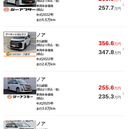
(税込)(リ済込・追)
車両本体価格
257.7
万円
(税込)
2022年
年式
5.5万km
走行
ノア
グーネットセレクト
支払総額
356.6
万円
(税込)(リ済込・追)
車両本体価格
347.8
万円
(税込)
2022年
年式
2.8万km
走行
ノア
支払総額
255.6
万円
(税込)(リ済込・追)
車両本体価格
235.3
万円
(税込)
2025年
年式
3.0万km
走行
ノア