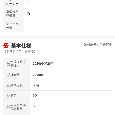
-
オーナー
車両状態
評価書
ディーラ
-
ー車
基本仕様
装備略号／用語解説
（トヨタノア 栃木県）
年式（初度
2020(令和2)年
登録）
排気量
2000cc
乗車定員
７名
ドア
5D
エコカー減
－
税対象車