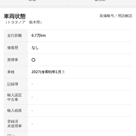
車両状態
装備略号／用語解説
（トヨタノア 栃木県）
走行距離
6.7万km
修復歴
なし
禁煙車
車検
2027(令和9)年1月
?
記録簿
-
輸入認定
-
中古車
輸入経路
-
登録済
-
未使用車
ワン