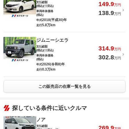
支払総額
149.9
万円
(税込)(リ済込)
車両本体価格
138.9
万円
(税込)
2018(平成30)年
年式
5.8万km
走行
ジムニーシエラ
支払総額
314.9
万円
(税込)(リ済込)
車両本体価格
302.8
万円
(税込)
2026(令和8)年
年式
0.3万km
走行
この販売店の在庫一覧を見る
探している条件に近いクルマ
ノア
支払総額
269.9
万円