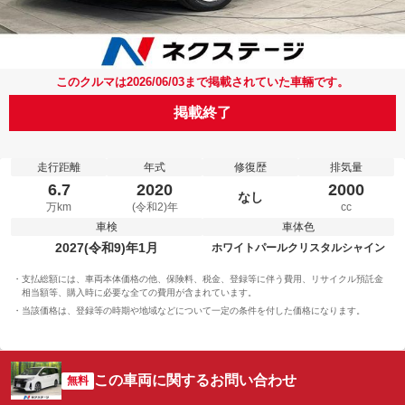
このクルマは2026/06/03まで掲載されていた車輛です。
掲載終了
走行距離
年式
修復歴
排気量
6.7
2020
2000
なし
万km
(令和2)年
cc
車検
車体色
2027(令和9)年1月
ホワイトパールクリスタルシャイン
支払総額には、車両本体価格の他、保険料、税金、登録等に伴う費用、リサイクル預託金
相当額等、購入時に必要な全ての費用が含まれています。
当該価格は、登録等の時期や地域などについて一定の条件を付した価格になります。
この車両に関するお問い合わせ
無料