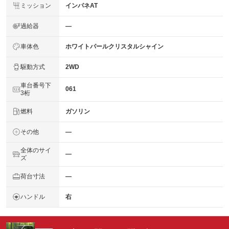
ミッション
インパネAT
過給器
―
車体色
ホワイトパールクリスタルシャイン
駆動方式
2WD
車台番号下
061
3桁
燃料
ガソリン
その他
―
全体のサイ
―
ズ
荷台寸法
―
ハンドル
右