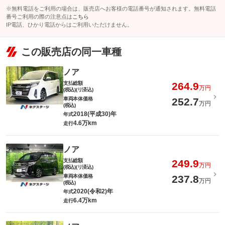
※無料電話をご利用の場合は、販売店へお客様の電話番号が通知されます。無料電話
番号ご利用の際の注意点は
こちら
IP電話、ひかり電話からはご利用いただけません。
この販売店の同一車種
ノア
支払総額
264.9
万円
(税込)(リ済込)
車両本体価格
252.7
万円
(税込)
2018(平成30)年
年式
4.6万km
走行
ノア
支払総額
249.9
万円
(税込)(リ済込)
車両本体価格
237.8
万円
(税込)
2020(令和2)年
年式
6.4万km
走行