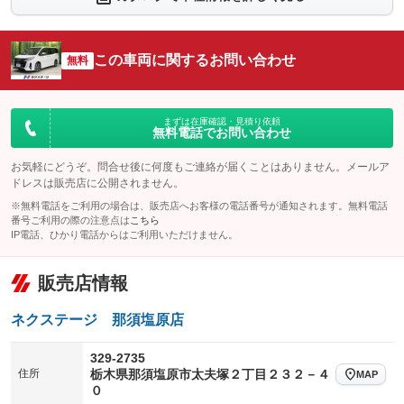
シートエアコン
全周囲カメラ
：装備なし
：装備なし
サイドカメラ
ルーフレール
この車両に関するお問い合わせ
：装備なし
無料
：装備なし
エアサスペンション
ヘッドライトウォッシャー
：装備なし
：装備なし
装備略号／用語解説
まずは在庫確認・見積り依頼
無料電話でお問い合わせ
お気軽にどうぞ。問合せ後に何度もご連絡が届くことはありません。メールア
ドレスは販売店に公開されません。
※無料電話をご利用の場合は、販売店へお客様の電話番号が通知されます。無料電話
番号ご利用の際の注意点は
こちら
IP電話、ひかり電話からはご利用いただけません。
販売店情報
ネクステージ 那須塩原店
329-2735
住所
栃木県那須塩原市太夫塚２丁目２３２－４
MAP
０