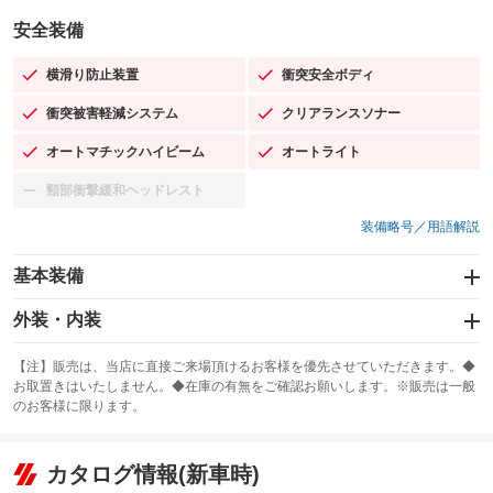
安全装備
横滑り防止装置
衝突安全ボディ
：装備あり
：装備あり
衝突被害軽減システム
クリアランスソナー
：装備あり
：装備あり
オートマチックハイビーム
オートライト
：装備あり
：装備あり
頸部衝撃緩和ヘッドレスト
：装備なし
装備略号／用語解説
基本装備
エアバッグ：運転席/助手席
外装・内装
：装備あり
スライドドア：両面電動
カーナビ：SDナビ
：装備あり
：装備あり
【注】販売は、当店に直接ご来場頂けるお客様を優先させていただきます。◆
お取置きはいたしません。◆在庫の有無をご確認お願いします。※販売は一般
サンルーフ
ABS
TV：フルセグ
：装備なし
：装備あり
：装備あり
のお客様に限ります。
エアコン
Wエアコン
オーディオ：CDまたはCDチェンジャー／ミュージックサーバー
：装備あり
：装備あり
：装備あり
リフトアップ
パワーステアリング
カタログ情報(新車時)
ビジュアル：-／DVD再生
：装備なし
：装備あり
：装備あり