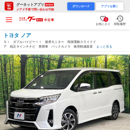
グーネットアプリ
RENEW
ダウンロード
アプリを開く
メアド不要で問い合わせ可能
0
お気に入り
閲覧履歴
トヨタ ノア
Ｓｉ ダブルバイビーＩＩ 後席モニター 両側電動スライドド
ア 純正９インチナビ 禁煙車 バックカメラ 衝突軽減装置 禁
もっと見る
煙車 ＥＴＣ Ｂｌｕｅｔｏｏｔｈ コーナーセンサー スマート
キー ＬＥＤヘッド クルーズコントロール（栃木県）