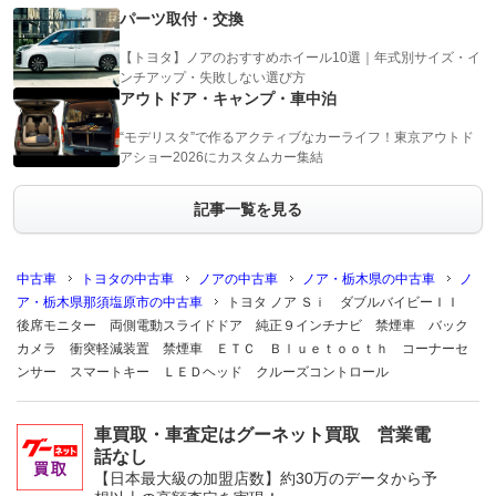
パーツ取付・交換
【トヨタ】ノアのおすすめホイール10選｜年式別サイズ・イ
ンチアップ・失敗しない選び方
アウトドア・キャンプ・車中泊
“モデリスタ”で作るアクティブなカーライフ！東京アウトド
アショー2026にカスタムカー集結
記事一覧を見る
中古車
トヨタの中古車
ノアの中古車
ノア・栃木県の中古車
ノ
ア・栃木県那須塩原市の中古車
トヨタ ノア Ｓｉ ダブルバイビーＩＩ
後席モニター 両側電動スライドドア 純正９インチナビ 禁煙車 バック
カメラ 衝突軽減装置 禁煙車 ＥＴＣ Ｂｌｕｅｔｏｏｔｈ コーナーセ
ンサー スマートキー ＬＥＤヘッド クルーズコントロール
車買取・車査定はグーネット買取 営業電
話なし
【日本最大級の加盟店数】約30万のデータから予