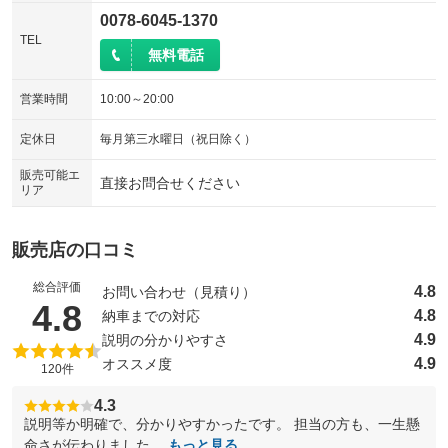
0078-6045-1370
TEL
無料電話
営業時間
10:00～20:00
定休日
毎月第三水曜日（祝日除く）
販売可能エ
直接お問合せください
リア
販売店の口コミ
総合評価
4.8
お問い合わせ（見積り）
（5点満点中）
4.8
4.8
納車までの対応
4.9
説明の分かりやすさ
4.9
オススメ度
120件
4.3
説明等か明確で、分かりやすかったです。 担当の方も、一生懸
命さが伝わりました。
もっと見る