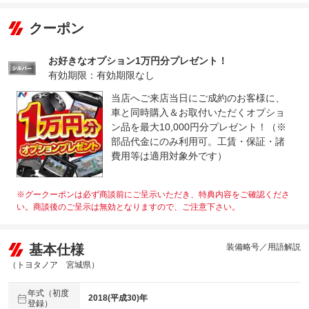
クーポン
お好きなオプション1万円分プレゼント！
有効期限：有効期限なし
当店へご来店当日にご成約のお客様に、
車と同時購入＆お取付いただくオプショ
ン品を最大10,000円分プレゼント！（※
部品代金にのみ利用可。工賃・保証・諸
費用等は適用対象外です）
※グークーポンは必ず商談前にご呈示いただき、特典内容をご確認くださ
い。商談後のご呈示は無効となりますので、ご注意下さい。
基本仕様
装備略号／用語解説
（トヨタノア 宮城県）
年式（初度
2018(平成30)年
登録）