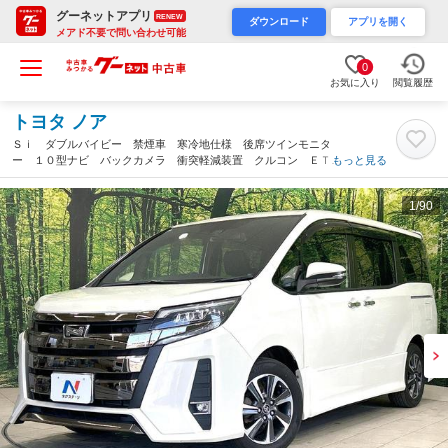
グーネットアプリ
RENEW
ダウンロード
アプリを開く
メアド不要で問い合わせ可能
0
お気に入り
閲覧履歴
トヨタ ノア
Ｓｉ ダブルバイビー 禁煙車 寒冷地仕様 後席ツインモニタ
ー １０型ナビ バックカメラ 衝突軽減装置 クルコン ＥＴ
もっと見る
Ｃ ドラレコ リアオートエアコン デジタルインナ ＬＥＤヘッ
ド フォグ オートライト シートリフター（宮城県）
1
/90