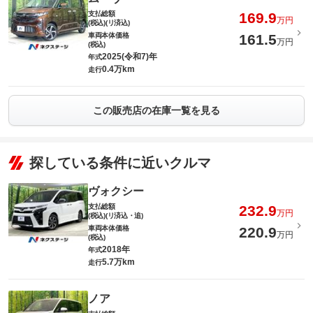
支払総額
169.9
万円
(税込)(リ済込)
車両本体価格
161.5
万円
(税込)
2025(令和7)年
年式
0.4万km
走行
この販売店の在庫一覧を見る
探している条件に近いクルマ
ヴォクシー
支払総額
232.9
万円
(税込)(リ済込・追)
車両本体価格
220.9
万円
(税込)
2018年
年式
5.7万km
走行
ノア