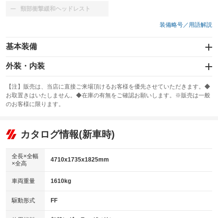
頸部衝撃緩和ヘッドレスト
：装備なし
装備略号／用語解説
基本装備
エアバッグ：運転席/助手席
外装・内装
：装備あり
スライドドア：両面電動
カーナビ：SDナビ
：装備あり
：装備あり
【注】販売は、当店に直接ご来場頂けるお客様を優先させていただきます。◆
お取置きはいたしません。◆在庫の有無をご確認お願いします。※販売は一般
サンルーフ
ABS
TV：フルセグ
：装備なし
：装備あり
：装備あり
のお客様に限ります。
エアコン
Wエアコン
オーディオ：CDまたはCDチェンジャー／ミュージックプレイヤー接続
：装備あり
：装備あり
：装備あり
可
リフトアップ
パワーステアリング
カタログ情報(新車時)
：装備なし
：装備あり
ビジュアル：-／DVD再生
：装備あり
ダウンヒルアシストコントロール
：装備なし
アルミホイール：16インチ
全長×全幅
：装備あり
4710x1735x1825mm
×全高
パワーウィンドウ
盗難防止システム
：装備あり
：装備あり
革シート
ハーフレザーシート
：装備なし
：装備あり
車両重量
1610kg
アイドリングストップ
ドライブレコーダー
：装備あり
：装備あり
キーレス
LEDヘッドランプ
：装備あり
：装備あり
USB入力端子
Bluetooth接続
駆動形式
FF
：装備あり
：装備あり
HID(キセノンライト)
ポータブルナビ
：装備なし
：装備なし
100V電源
クリーンディーゼル