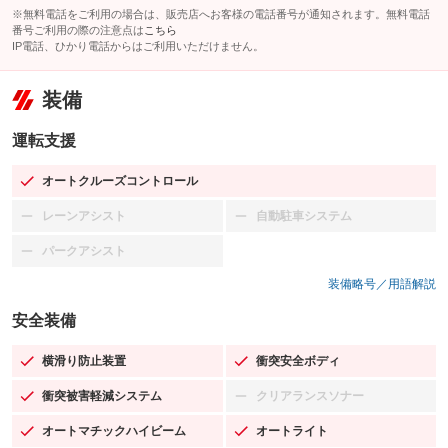
※無料電話をご利用の場合は、販売店へお客様の電話番号が通知されます。無料電話
番号ご利用の際の注意点は
こちら
IP電話、ひかり電話からはご利用いただけません。
装備
運転支援
オートクルーズコントロール
：装備あり
レーンアシスト
自動駐車システム
：装備なし
：装備なし
パークアシスト
：装備なし
装備略号／用語解説
安全装備
横滑り防止装置
衝突安全ボディ
：装備あり
：装備あり
衝突被害軽減システム
クリアランスソナー
：装備あり
：装備なし
オートマチックハイビーム
オートライト
：装備あり
：装備あり