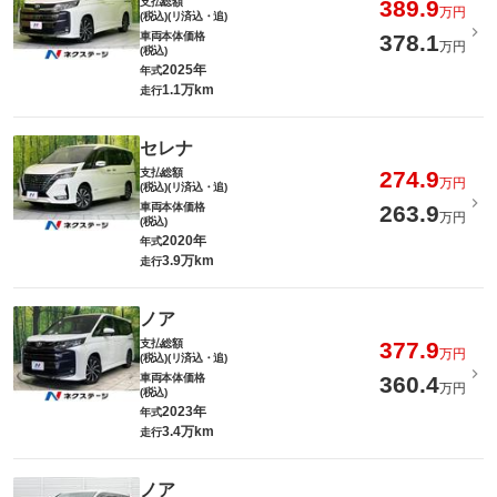
支払総額
389.9
万円
(税込)(リ済込・追)
車両本体価格
378.1
万円
(税込)
2025年
年式
1.1万km
走行
セレナ
支払総額
274.9
万円
(税込)(リ済込・追)
車両本体価格
263.9
万円
(税込)
2020年
年式
3.9万km
走行
ノア
支払総額
377.9
万円
(税込)(リ済込・追)
車両本体価格
360.4
万円
(税込)
2023年
年式
3.4万km
走行
ノア