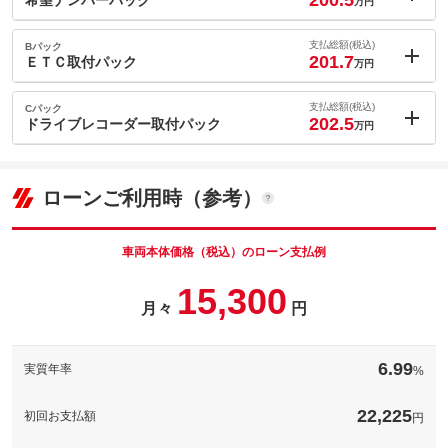
200.5
万円
内：オプシ
1.7
ョン価格
支払総額(税込)
Bパック
万円
201.7
(税込)
ＥＴＣ取付パック
万円
車両本体価
186.9
万円
内：オプシ
格
2.9
ョン価格
支払総額(税込)
Cパック
万円
202.5
(税込)
ドライブレコーダー取付パック
万円
車両本体価
186.9
万円
内：オプシ
格
パック内容
3.7
ョン価格
万円
(税込)
ローンご利用時（参考）
車両本体価
186.9
万円
格
パック内容
備考
－
車両本体価格（税込）のローン支払例
パック内容
15,300
このパックの見積もり依頼（無料）
備考
－
月々
円
このパックの見積もり依頼（無料）
備考
－
6.99
実質年率
%
このパックの見積もり依頼（無料）
22,225
初回お支払額
円