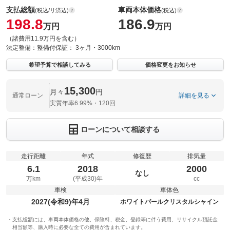
支払総額
車両本体価格
(税込/リ済込)
(税込)
198.8
186.9
万円
万円
（諸費用11.9万円を含む）
法定整備：
整備付
保証：
3ヶ月・3000km
希望予算で相談してみる
価格変更をお知らせ
15,300
月々
円
通常ローン
詳細を見る
実質年率6.99%・120回
ローンについて相談する
走行距離
年式
修復歴
排気量
6.1
2018
2000
なし
万km
(平成30)年
cc
車検
車体色
2027(令和9)年4月
ホワイトパールクリスタルシャイン
支払総額には、車両本体価格の他、保険料、税金、登録等に伴う費用、リサイクル預託金
相当額等、購入時に必要な全ての費用が含まれています。