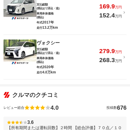
支払総額
169.9
万円
(税込)(リ済込・追)
車両本体価格
152.4
万円
(税込)
2017年
年式
13.2万km
走行
ヴォクシー
支払総額
279.9
万円
(税込)(リ済込・追)
車両本体価格
268.3
万円
(税込)
2020年
年式
4.0万km
走行
クルマのクチコミ
4.0
676
レビュー総合
投稿数
3.6
【所有期間または運転回数】２時間 【総合評価】７０点／１０