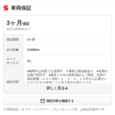
車両保証
3ヶ月
保証
走行3,000kmまで
保証期間
3ヶ月
走行距離
3,000km
ロード
無し
サービス
●期間中は何度でも使用可 ※累積上限金額あり ●全国の
店舗で対応可 ●最長１０年の有料保証もご用意。充実の
保証範囲（４０１項目）１・２・３・１０年からお選びい
保証内容
ただけます※車両により加入条件が異なります
詳しく見る
保証内容について問い合わせる
３ヶ月・３０００ｋｍ以内ならエンジン、トランスミッシ
保証内容を確認する
保証項目
ョン、ハイブリッド、ステアリング、ブレーキの各機構に
おける主要項目を無償修理（または交換）いたします。
※消耗部品（タイヤ・バッテリー・ブレーキパッド等）は保証対象外です。