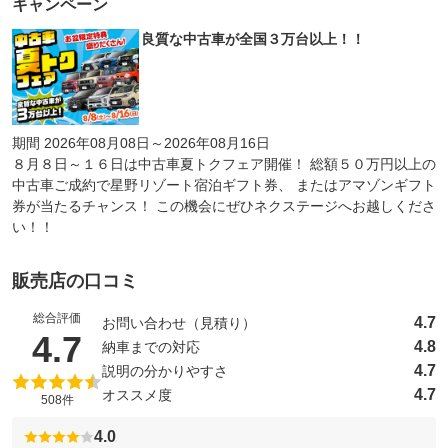
キャンペーン
良質な中古車が全国３万台以上！！
期間 2026年08月08日～2026年08月16日
８月８日～１６日は中古車夏トクフェア開催！ 総額５０万円以上の
中古車ご成約で星野リゾート宿泊ギフト券、 またはアマゾンギフト
券が当たるチャンス！ この機会にぜひネクステージへお越しくださ
い！！
販売店の口コミ
総合評価
4.7
お問い合わせ（見積り）
（5点満点中）
4.7
4.8
納車までの対応
4.7
説明の分かりやすさ
4.7
オススメ度
508件
4.0