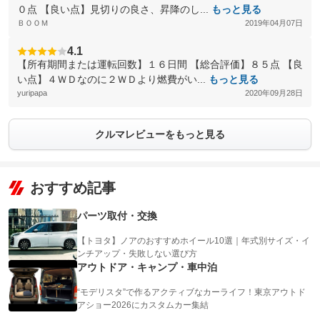
０点 【良い点】見切りの良さ、昇降のし...
もっと見る
ＢＯＯＭ
2019年04月07日
4.1
【所有期間または運転回数】１６日間 【総合評価】８５点 【良
い点】４ＷＤなのに２ＷＤより燃費がい...
もっと見る
yuripapa
2020年09月28日
クルマレビューをもっと見る
おすすめ記事
パーツ取付・交換
【トヨタ】ノアのおすすめホイール10選｜年式別サイズ・イ
ンチアップ・失敗しない選び方
アウトドア・キャンプ・車中泊
“モデリスタ”で作るアクティブなカーライフ！東京アウトド
アショー2026にカスタムカー集結