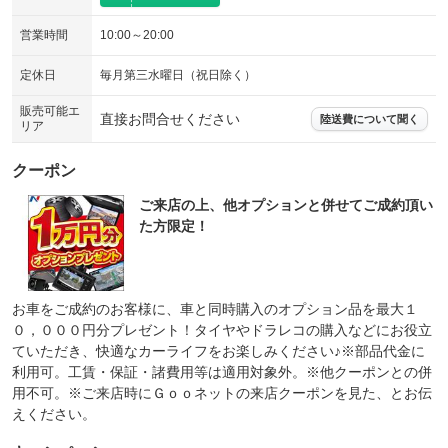
営業時間
10:00～20:00
定休日
毎月第三水曜日（祝日除く）
販売可能エ
直接お問合せください
陸送費について聞く
リア
クーポン
ご来店の上、他オプションと併せてご成約頂い
た方限定！
お車をご成約のお客様に、車と同時購入のオプション品を最大１
０，０００円分プレゼント！タイヤやドラレコの購入などにお役立
ていただき、快適なカーライフをお楽しみください♪※部品代金に
利用可。工賃・保証・諸費用等は適用対象外。※他クーポンとの併
用不可。※ご来店時にＧｏｏネットの来店クーポンを見た、とお伝
えください。