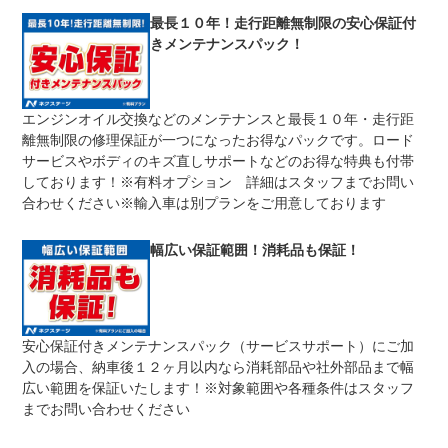
修理回数
無制限
最長１０年！走行距離無制限の安心保証付
きメンテナンスパック！
車両本体価格
期間中は何度でも修理可能！修理金額は車両本体価格の１
上限金額
００％までしっかり保証します。車両本体価格５０万円以
下の場合は５０万円まで保証します。
エンジンオイル交換などのメンテナンスと最長１０年・走行距
無し
離無制限の修理保証が一つになったお得なパックです。ロード
免責金
保証修理の対象となる場合は、お客様の費用負担は一切ご
ざいません。
サービスやボディのキズ直しサポートなどのお得な特典も付帯
しております！※有料オプション 詳細はスタッフまでお問い
全国のネクステージで受付可能！ご遠方でネクステージに
保証修理
持ち込めないお客様も保証修理はお受け頂けます。詳細
合わせください※輸入車は別プランをご用意しております
受付先
は、スタッフまでお気軽にお尋ねください。
整備付 法定12ヶ月または法定24ヶ月点検整備付
幅広い保証範囲！消耗品も保証！
法定整備
※車検なし・車検整備付の場合は法定24ヶ月点検整備付
※商用車は6ヶ月または12ヶ月点検整備付
１．契約後～納車までに法定点検を実施致します。 ２．
法定整備
支払総額に整備代金を含んでおります。 ３．点検記録簿
について
が発行されます。
安心保証付きメンテナンスパック（サービスサポート）にご加
入の場合、納車後１２ヶ月以内なら消耗部品や社外部品まで幅
広い範囲を保証いたします！※対象範囲や各種条件はスタッフ
までお問い合わせください