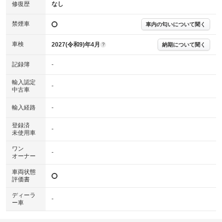
※実際にお渡しする故障診断書につきましては、形式および表示項目が異
修復歴
なし
なる場合がございます。
※グー故障診断書はあくまでも実施時点での診断結果となります。将来に
禁煙車
車内の匂いについて聞く
わたり車両状態を担保するものではありませんので、車両情報等の詳細は
各販売店へお問い合わせ下さい。
車検
2027(令和9)年4月
納期について聞く
?
記録簿
-
輸入認定
-
中古車
輸入経路
-
登録済
-
未使用車
ワン
-
オーナー
車両状態
評価書
ディーラ
-
ー車