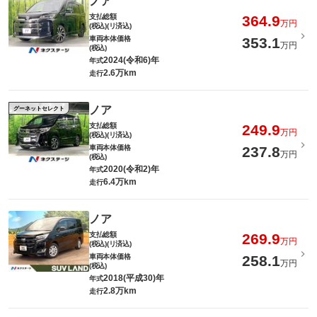
ノア
支払総額
364.9
万円
(税込)(リ済込)
車両本体価格
353.1
万円
(税込)
2024(令和6)年
年式
2.6万km
走行
ノア
グーネットセレクト
支払総額
249.9
万円
(税込)(リ済込)
車両本体価格
237.8
万円
(税込)
2020(令和2)年
年式
6.4万km
走行
ノア
支払総額
269.9
万円
(税込)(リ済込)
車両本体価格
258.1
万円
(税込)
2018(平成30)年
年式
2.8万km
走行