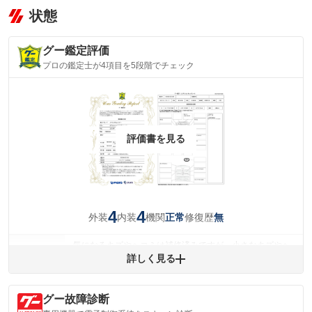
状態
グー鑑定評価
プロの鑑定士が4項目を5段階でチェック
評価書を見る
4
4
外装
内装
機関
修復歴
正常
無
気になるキズやヘコミは補修済みですが、小さなキズやヘ
外装
コミが残っています。
詳しく見る
(車両外装)
キズ・へこみについて問い合わせる
内装
グー故障診断
気になる汚れ等が、部分的にあります。
(内装状態)