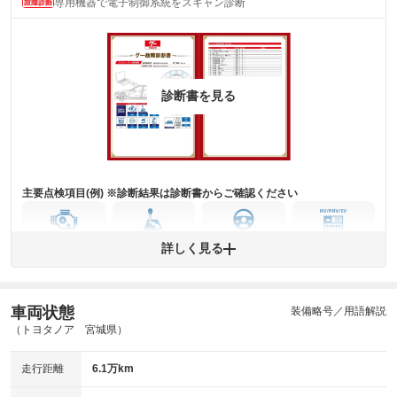
専用機器で電子制御系統をスキャン診断
主要機関に不具合はありません。
機関
詳細は鑑定書をご確認ください。
修復歴
※グー鑑定は保証サービスではございません。購入時は必ず現車をご確認
診断書を見る
下さい。
※実際にお渡しするコンディションチェックシートにつきましては、形式
および表示項目が異なる場合がございます。
※グー鑑定の評価はあくまでも記載している鑑定日の鑑定結果となりま
す。車両情報等の詳細は各販売店へお問い合わせ下さい。
主要点検項目(例) ※診断結果は診断書からご確認ください
エンジン
トランス
パワー
HV/PHV/EV
詳しく見る
ミッション
ステアリング
車両状態
ABS
エアーバッグ
先進安全装備
その他
装備略号／用語解説
（トヨタノア 宮城県）
※異常がある場合は主要点検項目が赤色になり、異常と表記されます。
※車に装備されていない項目は「-」と表記されます
走行距離
6.1万km
※グー故障診断は保証サービスではございません。購入時は必ず現車をご
確認下さい。