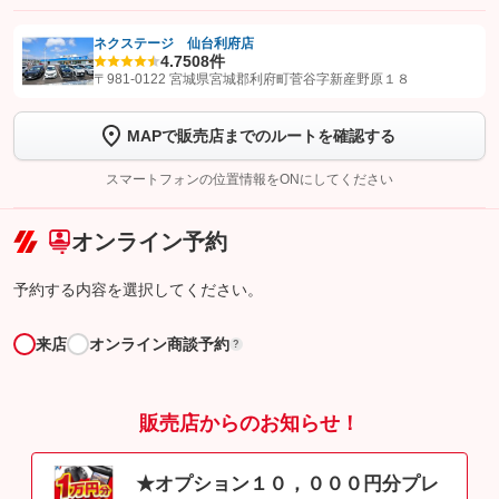
ネクステージ 仙台利府店
4.7
508件
【STEP1】
認証画面でグーネットを友だち追加してから「許可する」ボタンを押
〒981-0122 宮城県宮城郡利府町菅谷字新産野原１８
します
MAPで販売店までのルートを確認する
【STEP2】
トーク画面で
ボタンをタップして問い合わせを
完了してください。
スマートフォンの位置情報をONにしてください
こちら
オンライン予約
予約する内容を選択してください。
来店
オンライン商談予約
?
販売店からのお知らせ！
★オプション１０，０００円分プレ