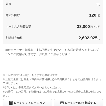
-
頭金
円
120
総支払回数
回
38,000
ボーナス月加算金額
円 × 2回
2,602,925
割賦販売価格
円
頭金やボーナス加算額・支払回数の変更など、お客様に最適なお支払いプ
ランのご提案が可能です。お気軽にご用命ください。
※上記のお支払い例は、あくまでも参考例です。
※上記の金額には税金（車両本体価格(税込)の消費税除く）とその他諸費用は含まれ
ておりません。
※詳しくは、各販売店までお問い合わせください。
※諸費用（11.9万円）を登録時までに現金でお支払いいただく場合の支払い例となり
ます。
ローンシミュレーション
ローンについて相談する