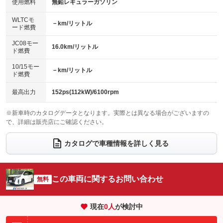
使用燃料
無鉛レギュラーガソリン
：装備なし
：装備なし
バックカメラ
ETC
：装備あり
：装備あり
センターデフロック
：装備なし
WLTCモ
エアロ
スマートキー
－km/リットル
：装備なし
：装備あり
ード燃費
レンタカーアップ
展示・試乗車
：装備なし
：装備なし
ローダウン
ランフラットタイヤ
：装備なし
：装備なし
JC08モー
16.0km/リットル
ド燃費
電動格納ミラー
：装備あり
パワーシート
3列シート
：装備なし
：装備あり
10/15モー
装備略号／用語解説
－km/リットル
ド燃費
ベンチシート
フルフラットシート
：装備なし
：装備あり
チップアップシート
オットマン
最高出力
152ps(112kW)/6100rpm
：装備なし
：装備なし
電動格納サードシート
シートヒーター
：装備なし
：装備なし
※新車時のカタログデータとなります。実際とは異なる場合がございますの
で、詳細は販売店にご確認ください。
ウォークスルー
後席モニター
：装備あり
：装備あり
カタログで車種情報を詳しく見る
電動リアゲート
フロントカメラ
：装備なし
：装備なし
シートエアコン
全周囲カメラ
：装備なし
：装備なし
この車両に関するお問い合わせ
サイドカメラ
無料
ルーフレール
：装備なし
：装備なし
エアサスペンション
ヘッドライトウォッシャー
：装備なし
：装備なし
現在
0
人
が検討中
装備略号／用語解説