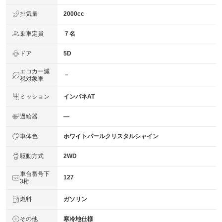
排気量
2000cc
乗車定員
７名
ドア
5D
エコカー減
－
税対象車
ミッション
インパネAT
過給器
―
車体色
ホワイトパールクリスタルシャイン
駆動方式
2WD
車台番号下
127
3桁
燃料
ガソリン
その他
寒冷地仕様