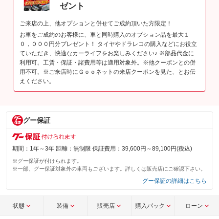
ゼント
ご来店の上、他オプションと併せてご成約頂いた方限定！
お車をご成約のお客様に、車と同時購入のオプション品を最大１
０，０００円分プレゼント！ タイヤやドラレコの購入などにお役立
ていただき、快適なカーライフをお楽しみください♪ ※部品代金に
利用可。工賃・保証・諸費用等は適用対象外。※他クーポンとの併
用不可。※ご来店時にＧｏｏネットの来店クーポンを見た、とお伝
えください。
グー保証
期間：1年～3年 距離：無制限 保証費用：39,600円～89,100円(税込)
※グー保証が付けられます。
※一部、グー保証対象外の車両もございます。詳しくは販売店にご確認下さい。
グー保証の詳細はこちら
状態
装備
販売店
購入パック
ローン