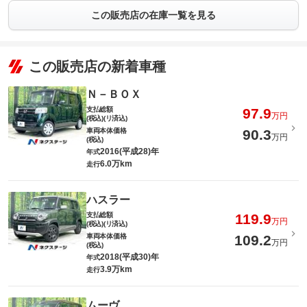
この販売店の在庫一覧を見る
この販売店の新着車種
Ｎ－ＢＯＸ
支払総額
97.9
万円
(税込)(リ済込)
車両本体価格
90.3
万円
(税込)
2016(平成28)年
年式
6.0万km
走行
ハスラー
支払総額
119.9
万円
(税込)(リ済込)
車両本体価格
109.2
万円
(税込)
2018(平成30)年
年式
3.9万km
走行
ムーヴ