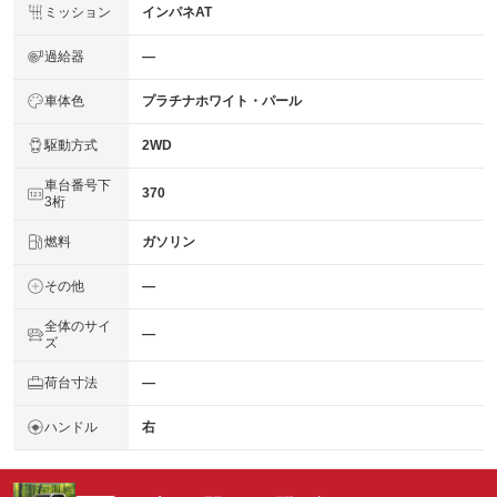
ミッション
インパネAT
過給器
―
車体色
プラチナホワイト・パール
駆動方式
2WD
車台番号下
370
3桁
燃料
ガソリン
その他
―
全体のサイ
―
ズ
荷台寸法
―
ハンドル
右