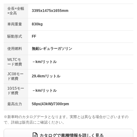
ダウンヒルアシストコントロール
：装備なし
アルミホイール：14インチ
全長×全幅
：装備あり
3395x1475x1655mm
×全高
パワーウィンドウ
盗難防止システム
：装備あり
：装備あり
革シート
ハーフレザーシート
：装備なし
：装備なし
車両重量
830kg
アイドリングストップ
ドライブレコーダー
：装備あり
：装備あり
キーレス
LEDヘッドランプ
：装備あり
：装備なし
USB入力端子
Bluetooth接続
駆動形式
FF
：装備なし
：装備なし
HID(キセノンライト)
ポータブルナビ
：装備なし
：装備なし
100V電源
クリーンディーゼル
使用燃料
無鉛レギュラーガソリン
：装備なし
：装備なし
バックカメラ
ETC
：装備なし
：装備なし
センターデフロック
：装備なし
WLTCモ
エアロ
スマートキー
－km/リットル
：装備なし
：装備あり
ード燃費
レンタカーアップ
展示・試乗車
：装備なし
：装備なし
ローダウン
ランフラットタイヤ
：装備なし
：装備なし
JC08モー
29.4km/リットル
ド燃費
電動格納ミラー
：装備あり
パワーシート
3列シート
：装備なし
：装備なし
10/15モー
装備略号／用語解説
－km/リットル
ド燃費
ベンチシート
フルフラットシート
：装備あり
：装備なし
チップアップシート
オットマン
最高出力
58ps(43kW)/7300rpm
：装備なし
：装備なし
電動格納サードシート
シートヒーター
：装備なし
：装備なし
※新車時のカタログデータとなります。実際とは異なる場合がございますの
で、詳細は販売店にご確認ください。
ウォークスルー
後席モニター
：装備なし
：装備なし
カタログで車種情報を詳しく見る
電動リアゲート
フロントカメラ