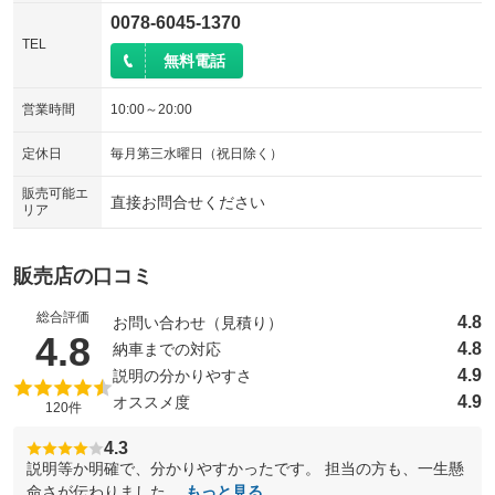
0078-6045-1370
TEL
無料電話
営業時間
10:00～20:00
定休日
毎月第三水曜日（祝日除く）
販売可能エ
直接お問合せください
リア
販売店の口コミ
総合評価
4.8
お問い合わせ（見積り）
（5点満点中）
4.8
4.8
納車までの対応
4.9
説明の分かりやすさ
4.9
オススメ度
120件
4.3
説明等か明確で、分かりやすかったです。 担当の方も、一生懸
命さが伝わりました。
もっと見る