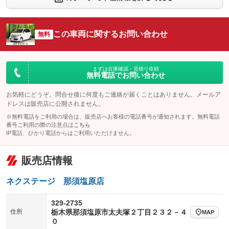
：装備なし
：装備なし
シートエアコン
全周囲カメラ
：装備なし
：装備なし
この車両に関するお問い合わせ
サイドカメラ
無料
ルーフレール
：装備なし
：装備なし
エアサスペンション
ヘッドライトウォッシャー
：装備なし
：装備なし
装備略号／用語解説
まずは在庫確認・見積り依頼
無料電話でお問い合わせ
お気軽にどうぞ。問合せ後に何度もご連絡が届くことはありません。メールア
ドレスは販売店に公開されません。
※無料電話をご利用の場合は、販売店へお客様の電話番号が通知されます。無料電話
番号ご利用の際の注意点は
こちら
IP電話、ひかり電話からはご利用いただけません。
販売店情報
ネクステージ 那須塩原店
329-2735
住所
栃木県那須塩原市太夫塚２丁目２３２－４
MAP
０