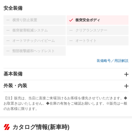
安全装備
横滑り防止装置
衝突安全ボディ
：装備なし
：装備あり
衝突被害軽減システム
クリアランスソナー
：装備なし
：装備なし
オートマチックハイビーム
オートライト
：装備なし
：装備なし
頸部衝撃緩和ヘッドレスト
：装備なし
装備略号／用語解説
基本装備
エアバッグ：運転席/助手席
外装・内装
：装備あり
スライドドア
カーナビ：SDナビ
：装備なし
：装備あり
【注】販売は、当店に直接ご来場頂けるお客様を優先させていただきます。◆
お取置きはいたしません。◆在庫の有無をご確認お願いします。※販売は一般
サンルーフ
ABS
TV
：装備なし
：装備あり
：装備なし
のお客様に限ります。
エアコン
Wエアコン
オーディオ：CDまたはCDチェンジャー／ミュージックプレイヤー接続
：装備あり
：装備なし
：装備あり
可
リフトアップ
パワーステアリング
カタログ情報(新車時)
：装備なし
：装備あり
ビジュアル
：装備なし