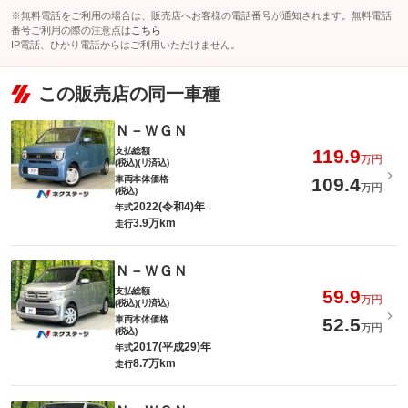
※無料電話をご利用の場合は、販売店へお客様の電話番号が通知されます。無料電話
番号ご利用の際の注意点は
こちら
IP電話、ひかり電話からはご利用いただけません。
この販売店の同一車種
Ｎ－ＷＧＮ
支払総額
119.9
万円
(税込)(リ済込)
車両本体価格
109.4
万円
(税込)
2022(令和4)年
年式
3.9万km
走行
Ｎ－ＷＧＮ
支払総額
59.9
万円
(税込)(リ済込)
車両本体価格
52.5
万円
(税込)
2017(平成29)年
年式
8.7万km
走行