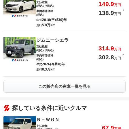
支払総額
149.9
万円
(税込)(リ済込)
車両本体価格
138.9
万円
(税込)
2018(平成30)年
年式
5.8万km
走行
ジムニーシエラ
支払総額
314.9
万円
(税込)(リ済込)
車両本体価格
302.8
万円
(税込)
2026(令和8)年
年式
0.3万km
走行
この販売店の在庫一覧を見る
探している条件に近いクルマ
Ｎ－ＷＧＮ
支払総額
67.9
万円