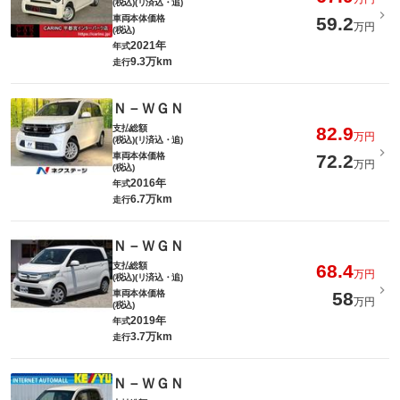
(税込)(リ済込・追)
車両本体価格
59.2
万円
(税込)
2021年
年式
9.3万km
走行
Ｎ－ＷＧＮ
支払総額
82.9
万円
(税込)(リ済込・追)
車両本体価格
72.2
万円
(税込)
2016年
年式
6.7万km
走行
Ｎ－ＷＧＮ
支払総額
68.4
万円
(税込)(リ済込・追)
車両本体価格
58
万円
(税込)
2019年
年式
3.7万km
走行
Ｎ－ＷＧＮ