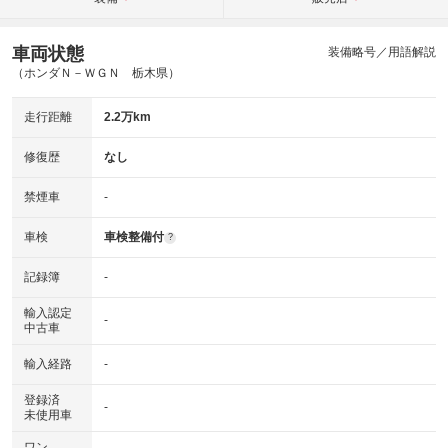
車両状態
装備略号／用語解説
（ホンダＮ－ＷＧＮ 栃木県）
走行距離
2.2万km
修復歴
なし
禁煙車
-
車検
車検整備付
?
記録簿
-
輸入認定
-
中古車
輸入経路
-
登録済
-
未使用車
ワン