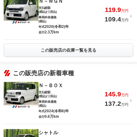
Ｎ－ＷＧＮ
支払総額
119.9
万円
(税込)(リ済込)
車両本体価格
109.4
万円
(税込)
2020(令和2)年
年式
2.3万km
走行
この販売店の在庫一覧を見る
この販売店の新着車種
Ｎ－ＢＯＸ
支払総額
145.9
万円
(税込)(リ済込)
車両本体価格
137.2
万円
(税込)
2024(令和6)年
年式
0.6万km
走行
シャトル