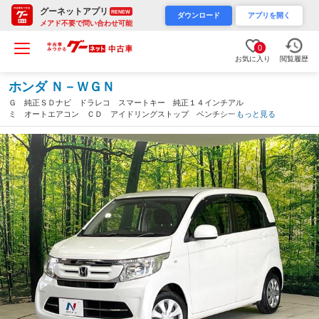
グーネットアプリ
RENEW
ダウンロード
アプリを開く
メアド不要で問い合わせ可能
0
お気に入り
閲覧履歴
ホンダ Ｎ－ＷＧＮ
Ｇ 純正ＳＤナビ ドラレコ スマートキー 純正１４インチアル
ミ オートエアコン ＣＤ アイドリングストップ ベンチシー
もっと見る
ト プライバシーガラス（栃木県）