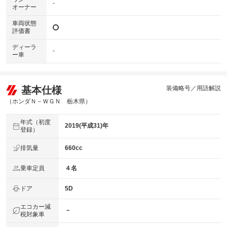
-
オーナー
車両状態
評価書
ディーラ
-
ー車
基本仕様
装備略号／用語解説
（ホンダＮ－ＷＧＮ 栃木県）
年式（初度
2019(平成31)年
登録）
排気量
660cc
乗車定員
４名
ドア
5D
エコカー減
－
税対象車