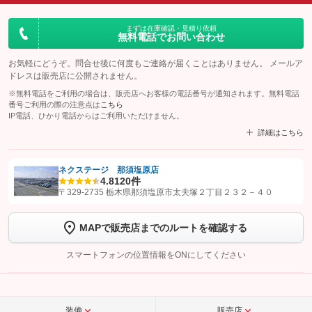
まずは在庫確認・見積り依頼
無料電話でお問い合わせ
お気軽にどうぞ。問合せ後に何度もご連絡が届くことはありません。 メールア
ドレスは販売店に公開されません。
※無料電話をご利用の場合は、販売店へお客様の電話番号が通知されます。無料電話
番号ご利用の際の注意点は
こちら
IP電話、ひかり電話からはご利用いただけません。
詳細はこちら
ネクステージ 那須塩原店
4.8
120件
【STEP1】
認証画面でグーネットを友だち追加してから「許可する」ボタンを押
〒329-2735 栃木県那須塩原市太夫塚２丁目２３２－４０
します
MAPで販売店までのルートを確認する
【STEP2】
トーク画面で
ボタンをタップして問い合わせを
完了してください。
スマートフォンの位置情報をONにしてください
こちら
装備
販売店