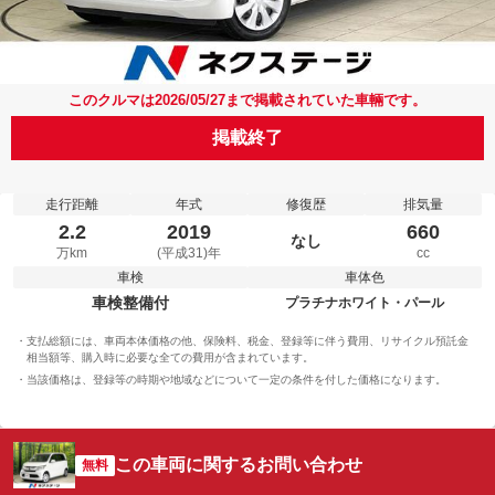
このクルマは2026/05/27まで掲載されていた車輛です。
掲載終了
走行距離
年式
修復歴
排気量
2.2
2019
660
なし
万km
(平成31)年
cc
車検
車体色
車検整備付
プラチナホワイト・パール
支払総額には、車両本体価格の他、保険料、税金、登録等に伴う費用、リサイクル預託金
相当額等、購入時に必要な全ての費用が含まれています。
当該価格は、登録等の時期や地域などについて一定の条件を付した価格になります。
この車両に関するお問い合わせ
無料