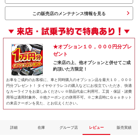
この販売店のメンテナンス情報を見る
★オプション１０，０００円分プレ
ゼント
ご来店の上、他オプションと併せてご成
約頂いた方限定！
ネット予約でキャンペーンに応募しよ
お車をご成約のお客様に、車と同時購入のオプション品を最大１０，０００
円分プレゼント！ タイヤやドラレコの購入などにお役立ていただき、快適
なカーライフをお楽しみください♪ ※部品代金に利用可。工賃・保証・諸費
用等は適用対象外。※他クーポンとの併用不可。※ご来店時にＧｏｏネット
の来店クーポンを見た、とお伝えください。
詳細
在庫
グループ店
レビュー
販売実績