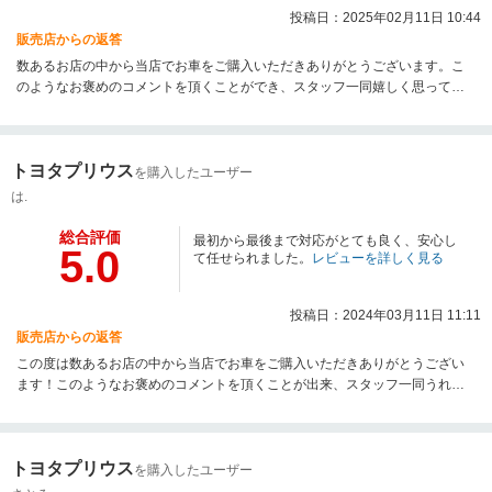
投稿日：2025年02月11日 10:44
販売店からの返答
数あるお店の中から当店でお車をご購入いただきありがとうございます。こ
のようなお褒めのコメントを頂くことができ、スタッフ一同嬉しく思ってお
ります！またご購入後のサポートが大切であると思っておりますので、今後
ともよろしくお願いいたします。ご不明な点や困った事がありましたらいつ
でもご連絡くださいませ。この度は当店をご利用いただき、誠にありがとう
トヨタプリウス
ございました！
を購入したユーザー
は.
総合評価
最初から最後まで対応がとても良く、安心し
5.0
て任せられました。
レビューを詳しく見る
投稿日：2024年03月11日 11:11
販売店からの返答
この度は数あるお店の中から当店でお車をご購入いただきありがとうござい
ます！このようなお褒めのコメントを頂くことが出来、スタッフ一同うれし
く思っております。また購入後のサポートが大切であると思っておりますの
で、今後ともよろしくお願いいたします。ご不明な点や困った事がありまし
たらいつでもご連絡くださいませ。この度は誠にありがとうございました。
トヨタプリウス
を購入したユーザー