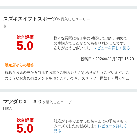
ります！またご購入後のサポートが大切であると思っておりますので、今後
ともよろしくお願いいたします。ご不明な点や困った事がありましたらいつ
でもご連絡くださいませ。この度は当店をご利用いただき、誠にありがとう
スズキスイフトスポーツ
ございました！
を購入したユーザー
さ
総合評価
様々な質問にも丁寧に対応して頂き、初めて
5.0
の車購入でしたがとても有り難かったです。
ありがとうございまし...
レビューを詳しく見る
投稿日：2024年11月17日 15:20
販売店からの返答
数あるお店の中から当店でお車をご購入いただきありがとうございます。こ
のようなお褒めのコメントを頂くことができ、スタッフ一同嬉しく思ってお
ります！またご購入後のサポートが大切であると思っておりますので、今後
ともよろしくお願いいたします。ご不明な点や困った事がありましたらいつ
でもご連絡くださいませ。この度は当店をご利用いただき、誠にありがとう
マツダＣＸ－３０
ございました！
を購入したユーザー
HISA
総合評価
対応が丁寧でよかった納車までの手続きもス
5.0
ムーズでしたお勧めします
レビューを詳しく
見る