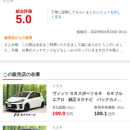
さとみ
総合評価
丁寧に説明してもらいました
レビューを詳し
5.0
く見る
投稿日：2023年04月24日 16:11
販売店からの返答
さとみ様 この度は当店をご利用いただきまして誠にありがとうございまし
た。今後、お車のメンテナンスなどもしっかり行っていきますので今後とも
よろしくお願いいたします。
この販売店の在庫
トヨタ
ヴィッツ ＧＲスポーツＧＲ ＧＲフル
エアロ 純正ＳＤナビ バックカメ
ラ セーフティセンス 禁煙車 ハー
支払総額
車両本体価格
(税込)
(税込)
フレザーシート ドラレコ スマート
199.9
188.1
万円
万円
キー ＬＥＤヘッド ＥＴＣ２．０
純正１７インチアルミ オートライ
スズキ
ト オートエアコン