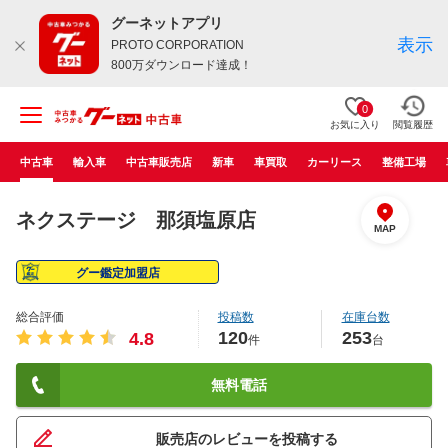
グーネットアプリ
表示
PROTO CORPORATION
800万ダウンロード達成！
0
お気に入り
閲覧履歴
中古車
輸入車
中古車販売店
新車
車買取
カーリース
整備工場
ネクステージ 那須塩原店
MAP
グー鑑定加盟店
総合評価
投稿数
在庫台数
120
253
4.8
件
台
無料電話
販売店のレビューを投稿する