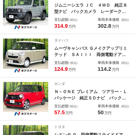
ジムニーシエラ ＪＣ ４ＷＤ 純正８
型ナビ バックカメラ レーダークル
ーズ 前席シートヒーター フルセ
支払総額
車両本体価格
(税込)
(税込)
グ 禁煙車 ドラレコ コーナーセン
314.9
302.8
万円
万円
サー スマートキー ＬＥＤヘッド
ビルトインＥＴＣ 純正１５インチア
ダイハツ
ルミ
ムーヴキャンバス Ｇメイクアップリミ
テッド ＳＡＩＩＩ 両側電動ドア
ＳＤナビ 全周囲カメラ 衝突被害軽
支払総額
車両本体価格
(税込)
(税込)
減システム 禁煙車 シートヒータ
124.9
114.2
万円
万円
ー コーナーセンサー スマートキ
ー ＬＥＤヘッド ＥＴＣ オートハ
ホンダ
イビーム オートライト オートエア
Ｎ－ＯＮＥ プレミアム ツアラー・Ｌ
コン
パッケージ 純正ＳＤナビ バックカ
メラ 禁煙車 スマートキー ＨＩＤ
支払総額
車両本体価格
(税込)
(税込)
ヘッド ＥＴＣ クルコン 純正１５
57.5
50
万円
万円
インチアルミ オートライト オート
エアコン Ｂｌｕｅｔｏｏｔｈ Ｃ
トヨタ
Ｄ ＤＶＤ再生 地デジ パドルシフ
シエンタ Ｇ 両側電動スライドドア