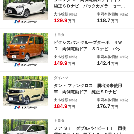
ト
純正ＳＤナビ バックカメラ セーフ
ティセンス ＥＴＣ Ｂｌｕｅｔｏｏ
支払総額
車両本体価格
(税込)
(税込)
ｔｈ 禁煙車 スマートキー オート
129.9
118.7
万円
万円
マチックハイビーム 革巻きステアリ
ング アイドリングストップ 盗難防
トヨタ
止装置
ピクシスバン クルーズターボ ４Ｗ
Ｄ 両側電動ドア ＳＤナビ バック
カメラ スマートアシスト 禁煙車
支払総額
車両本体価格
(税込)
(税込)
ドラレコ コーナーセンサー スマー
149.9
142.4
万円
万円
トキー ＬＥＤヘッド ＥＴＣ オー
トライト Ｂｌｕｅｔｏｏｔｈ Ｃ
ダイハツ
Ｄ ＤＶＤ再生
タント ファンクロス 届出済未使用
車 両側電動ドア 純正ＳＤナビ 全
周囲カメラ 衝突被害軽減システム
支払総額
車両本体価格
(税込)
(税込)
コーナーセンサー スマートキー Ｌ
184.9
176.7
万円
万円
ＥＤヘッド ルーフレール 純正１４
インチアルミ オートハイビーム オ
トヨタ
ートライト
ノア Ｓｉ ダブルバイビーＩＩ 両側