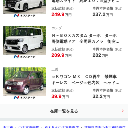
電動スライド 純正１０．５型ナビ
後席モニター セーフティセンス Ｅ
支払総額
車両本体価格
(税込)
(税込)
ＴＣ Ｂｌｕｅｔｏｏｔｈ ドラレ
249.9
237.2
万円
万円
コ 禁煙車 ＬＥＤヘッド＆フォグ
８人乗り 革巻きステアリング プラ
ホンダ
イバシーガラス ＣＤ／ＤＶＤ
Ｎ－ＢＯＸカスタム ターボ ターボ
両側電動ドア 全周囲カメラ 衝突被
害軽減システム 禁煙車 ドラレコ
支払総額
車両本体価格
(税込)
(税込)
コーナーセンサー スマートキー Ｌ
209.9
202
万円
万円
ＥＤヘッド ビルトインＥＴＣ 純正
１５インチアルミ オートハイビー
三菱
ム 車線逸脱警報
ｅＫワゴン ＭＸ ＣＤ再生 禁煙車
キーレス ベージュ色内装 ヘッドラ
イトレベライザー 盗難防止装置 ベ
支払総額
車両本体価格
(税込)
(税込)
ンチシート プライバシーガラス
39.9
32.2
万円
万円
在庫一覧を見る
中古車
中古車販売店
栃木県の中古車販売店
那須塩原市の中古車販売店