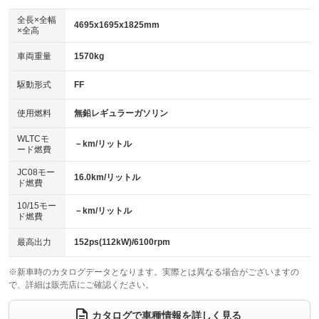
ダウンヒルアシストコントロール
アルミホイール
：装備なし
：装備なし
全長×全幅
4695x1695x1825mm
×全高
パワーウィンドウ
盗難防止システム
革シート
ハーフレザーシート
：装備あり
：装備あり
：装備なし
：装備なし
車両重量
1570kg
アイドリングストップ
ドライブレコーダー
キーレス
LEDヘッドランプ
：装備あり
：装備なし
：装備あり
：装備あり
USB入力端子
Bluetooth接続
駆動形式
FF
HID(キセノンライト)
ポータブルナビ
：装備なし
：装備あり
：装備なし
：装備なし
100V電源
クリーンディーゼル
バックカメラ
ETC
使用燃料
無鉛レギュラーガソリン
：装備なし
：装備なし
：装備あり
：装備あり
センターデフロック
エアロ
スマートキー
：装備なし
WLTCモ
：装備なし
：装備あり
－km/リットル
ード燃費
レンタカーアップ
展示・試乗車
ローダウン
ランフラットタイヤ
：装備なし
：装備なし
：装備なし
：装備なし
JC08モー
16.0km/リットル
ド燃費
電動格納ミラー
パワーシート
3列シート
：装備あり
：装備なし
：装備あり
10/15モー
装備略号／用語解説
－km/リットル
ベンチシート
フルフラットシート
ド燃費
：装備なし
：装備なし
チップアップシート
オットマン
：装備なし
：装備なし
最高出力
152ps(112kW)/6100rpm
電動格納サードシート
シートヒーター
：装備なし
：装備なし
※新車時のカタログデータとなります。実際とは異なる場合がございますの
で、詳細は販売店にご確認ください。
ウォークスルー
後席モニター
：装備あり
：装備なし
電動リアゲート
フロントカメラ
カタログで車種情報を詳しく見る
：装備なし
：装備なし