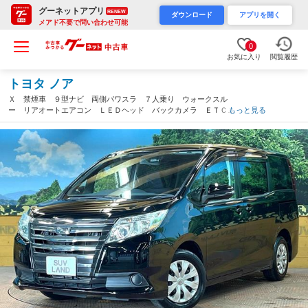
グーネットアプリ
RENEW
ダウンロード
アプリを開く
メアド不要で問い合わせ可能
0
お気に入り
閲覧履歴
トヨタ ノア
Ｘ 禁煙車 ９型ナビ 両側パワスラ ７人乗り ウォークスル
ー リアオートエアコン ＬＥＤヘッド バックカメラ ＥＴＣ
もっと見る
フルセグＴＶ Ｂｌｕｅｔｏｏｔｈ接続可 スマートキー デュア
ルオートエアコン（千葉県）