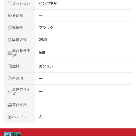
ミッション
インパネAT
過給器
―
車体色
ブラック
駆動方式
2WD
車台番号下
945
3桁
燃料
ガソリン
その他
―
全体のサイ
―
ズ
荷台寸法
―
ハンドル
右