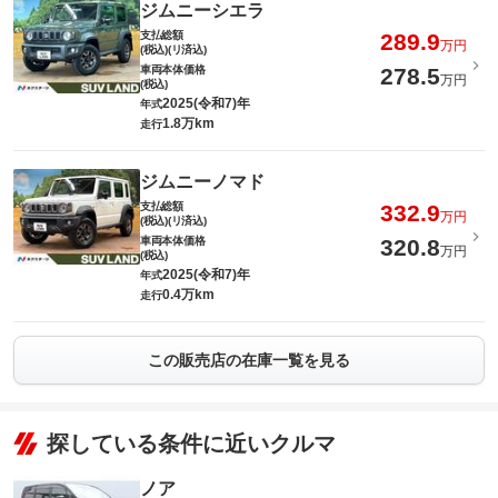
ジムニーシエラ
支払総額
289.9
万円
(税込)(リ済込)
車両本体価格
278.5
万円
(税込)
2025(令和7)年
年式
1.8万km
走行
ジムニーノマド
支払総額
332.9
万円
(税込)(リ済込)
車両本体価格
320.8
万円
(税込)
2025(令和7)年
年式
0.4万km
走行
この販売店の在庫一覧を見る
探している条件に近いクルマ
ノア