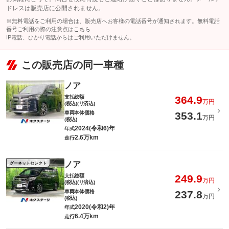
ドレスは販売店に公開されません。
※無料電話をご利用の場合は、販売店へお客様の電話番号が通知されます。無料電話
番号ご利用の際の注意点は
こちら
IP電話、ひかり電話からはご利用いただけません。
この販売店の同一車種
ノア
支払総額
364.9
万円
(税込)(リ済込)
車両本体価格
353.1
万円
(税込)
2024(令和6)年
年式
2.6万km
走行
ノア
グーネットセレクト
支払総額
249.9
万円
(税込)(リ済込)
車両本体価格
237.8
万円
(税込)
2020(令和2)年
年式
6.4万km
走行