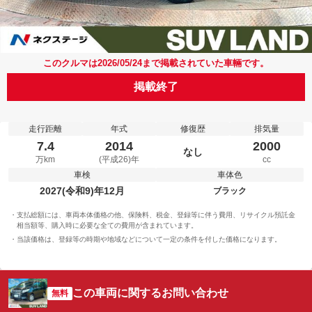
このクルマは2026/05/24まで掲載されていた車輛です。
掲載終了
走行距離
年式
修復歴
排気量
7.4
2014
2000
なし
万km
(平成26)年
cc
車検
車体色
2027(令和9)年12月
ブラック
支払総額には、車両本体価格の他、保険料、税金、登録等に伴う費用、リサイクル預託金
相当額等、購入時に必要な全ての費用が含まれています。
当該価格は、登録等の時期や地域などについて一定の条件を付した価格になります。
この車両に関するお問い合わせ
無料