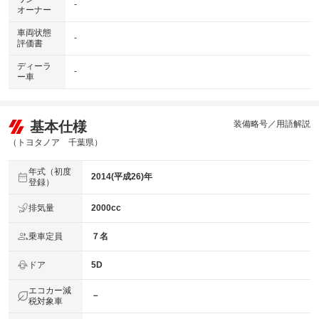
-
オーナー
車両状態
-
評価書
ディーラ
-
ー車
基本仕様
装備略号／用語解説
（トヨタノア 千葉県）
年式（初度
2014(平成26)年
登録）
排気量
2000cc
乗車定員
７名
ドア
5D
エコカー減
－
税対象車