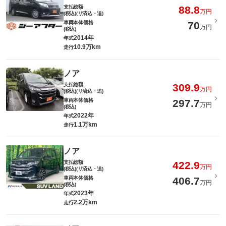
支払総額
88.8
万円
(税込)(リ済込・追)
車両本体価格
70
万円
(税込)
2014年
年式
10.9万km
走行
ノア
支払総額
309.9
万円
(税込)(リ済込・追)
車両本体価格
297.7
万円
(税込)
2022年
年式
1.1万km
走行
ノア
支払総額
422.9
万円
(税込)(リ済込・追)
車両本体価格
406.7
万円
(税込)
2023年
年式
2.2万km
走行