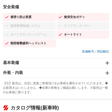
安全装備
横滑り防止装置
衝突安全ボディ
：装備あり
：装備あり
衝突被害軽減システム
クリアランスソナー
：装備なし
：装備なし
オートマチックハイビーム
オートライト
：装備なし
：装備あり
頸部衝撃緩和ヘッドレスト
：装備あり
装備略号／用語解説
基本装備
エアバッグ：運転席/助手席
外装・内装
：装備あり
スライドドア：両面電動
カーナビ：SDナビ
：装備あり
：装備あり
【注】販売は、当店に直接ご来場頂けるお客様を優先させていただきます。◆
お取置きはいたしません。◆在庫の有無をご確認お願いします。※販売は一般
サンルーフ
ABS
TV：フルセグ
：装備なし
：装備あり
：装備あり
のお客様に限ります。
エアコン
Wエアコン
オーディオ：CDまたはCDチェンジャー／ミュージックサーバー
：装備あり
：装備あり
：装備あり
リフトアップ
パワーステアリング
カタログ情報(新車時)
ビジュアル：-／DVD再生
：装備なし
：装備あり
：装備あり