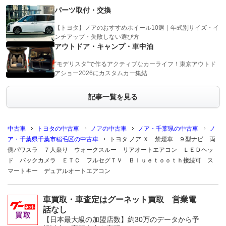
パーツ取付・交換
【トヨタ】ノアのおすすめホイール10選｜年式別サイズ・イ
ンチアップ・失敗しない選び方
アウトドア・キャンプ・車中泊
“モデリスタ”で作るアクティブなカーライフ！東京アウトド
アショー2026にカスタムカー集結
記事一覧を見る
中古車
トヨタの中古車
ノアの中古車
ノア・千葉県の中古車
ノ
ア・千葉県千葉市稲毛区の中古車
トヨタ ノア Ｘ 禁煙車 ９型ナビ 両
側パワスラ ７人乗り ウォークスルー リアオートエアコン ＬＥＤヘッ
ド バックカメラ ＥＴＣ フルセグＴＶ Ｂｌｕｅｔｏｏｔｈ接続可 ス
マートキー デュアルオートエアコン
車買取・車査定はグーネット買取 営業電
話なし
【日本最大級の加盟店数】約30万のデータから予