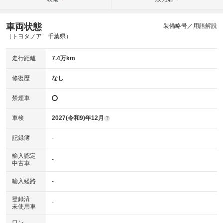
車両状態
装備略号／用語解説
（トヨタノア 千葉県）
走行距離
7.4万km
修復歴
なし
禁煙車
車検
2027(令和9)年12月
?
記録簿
-
輸入認定
-
中古車
輸入経路
-
登録済
-
未使用車
ワン