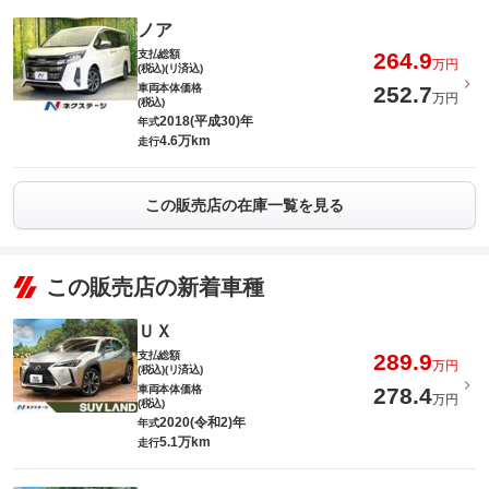
ノア
支払総額
264.9
万円
(税込)(リ済込)
車両本体価格
252.7
万円
(税込)
2018(平成30)年
年式
4.6万km
走行
この販売店の在庫一覧を見る
この販売店の新着車種
ＵＸ
支払総額
289.9
万円
(税込)(リ済込)
車両本体価格
278.4
万円
(税込)
2020(令和2)年
年式
5.1万km
走行