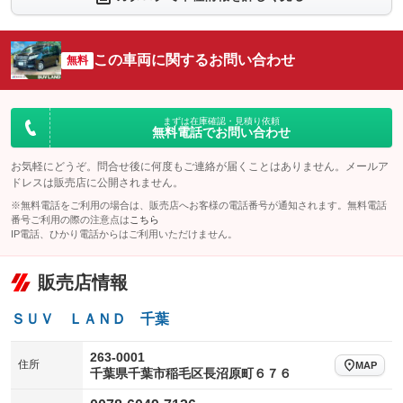
シートエアコン
全周囲カメラ
：装備なし
：装備なし
サイドカメラ
ルーフレール
この車両に関するお問い合わせ
：装備なし
無料
：装備なし
エアサスペンション
ヘッドライトウォッシャー
：装備なし
：装備なし
装備略号／用語解説
まずは在庫確認・見積り依頼
無料電話でお問い合わせ
お気軽にどうぞ。問合せ後に何度もご連絡が届くことはありません。メールア
ドレスは販売店に公開されません。
※無料電話をご利用の場合は、販売店へお客様の電話番号が通知されます。無料電話
番号ご利用の際の注意点は
こちら
IP電話、ひかり電話からはご利用いただけません。
販売店情報
ＳＵＶ ＬＡＮＤ 千葉
263-0001
住所
MAP
千葉県千葉市稲毛区長沼原町６７６