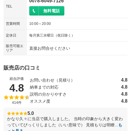
0078-6049-7126
TEL
無料電話
営業時間
10:00～20:00
定休日
毎月第三水曜日（祝日除く）
販売可能エ
直接お問合せください
リア
販売店の口コミ
総合評価
4.8
お問い合わせ（見積り）
（5点満点中）
4.8
4.8
納車までの対応
4.8
説明の分かりやすさ
4.8
オススメ度
414件
5.0
かなり久々に当店で購入しました。 当時の印象から大きく変わ
っていてびっくりしました（いい意味で） 見積もりは明瞭...
も