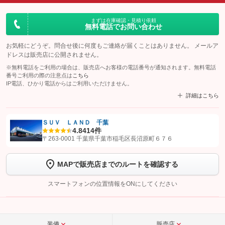
まずは在庫確認・見積り依頼
無料電話でお問い合わせ
お気軽にどうぞ。問合せ後に何度もご連絡が届くことはありません。 メールア
ドレスは販売店に公開されません。
※無料電話をご利用の場合は、販売店へお客様の電話番号が通知されます。無料電話
番号ご利用の際の注意点は
こちら
IP電話、ひかり電話からはご利用いただけません。
詳細はこちら
ＳＵＶ ＬＡＮＤ 千葉
4.8
414件
【STEP1】
認証画面でグーネットを友だち追加してから「許可する」ボタンを押
〒263-0001 千葉県千葉市稲毛区長沼原町６７６
します
MAPで販売店までのルートを確認する
【STEP2】
トーク画面で
ボタンをタップして問い合わせを
完了してください。
スマートフォンの位置情報をONにしてください
こちら
装備
販売店