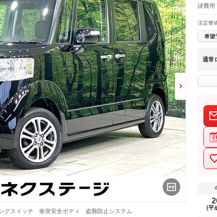
諸費用 
法定整
希望
通常
2
(平
リングスイッチ 衝突安全ボディ 盗難防止システム