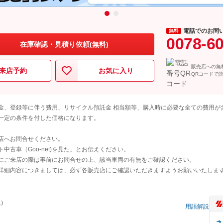
電話でのお問
無料
0078-6
在庫確認・見積り依頼(無料)
販売店への無
来店予約
お気に入り
QRコードで
金、登録等に伴う費用、リサイクル預託金 相当額等、購入時に必要な全ての費用が
一定の条件を付した価格になります。
店へお問合せください。
古車（Goo-net)を見た」とお伝えください。
にご来店の際は事前にお問合せの上、該当車両の有無をご確認ください。
詳細内容につきましては、必ず各販売店にご確認いただきますようお願いいたしま
県）
用語解説
ネ