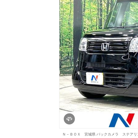
マガジン
車カタログ
自動車ローン
保険
レビュー
価格相場
教習所
用語集
Ｎ－ＢＯＸ 宮城県 バックカメラ ステア