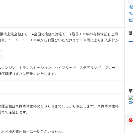
店
店
販
販
累積上限金額あり ●全国の店舗で対応可 ●最長１０年の有料保証もご用
項目）１・２・３・１０年からお選びいただけます※車両により加入条件が
らエンジン、トランスミッション、ハイブリッド、ステアリング、ブレーキ
無償修理（または交換）いたします。
車
修理金額は車両本体価格の１００％までしっかり保証します。車両本体価格
円まで保証します。
、お客様の費用負担は一切ございません。