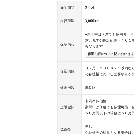
保証期間
3ヶ月
走行距離
3,000km
●期間中は何度でも使用可 ※
意。充実の保証範囲（４０１
保証内容
異なります
保証内容について問い合わせる
３ヶ月・３０００ｋｍ以内な
保証項目
の各機構における主要項目を
修理回数
無制限
車両本体価格
上限金額
期間中は何度でも修理可能！
５０万円以下の場合は５０万
無し
免責金
保証修理の対象となる場合は