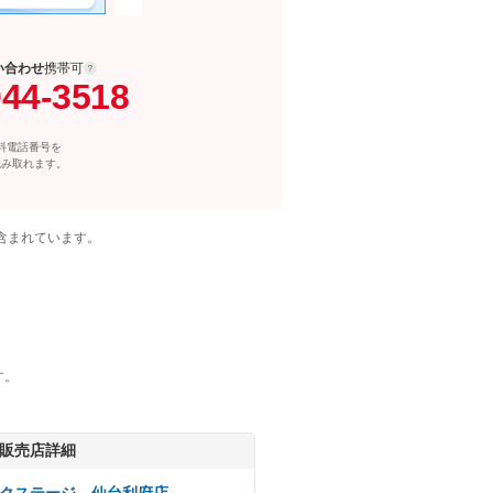
い合わせ
携帯可
044-3518
料電話番号を
読み取れます。
含まれています。
す。
販売店詳細
クステージ 仙台利府店