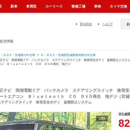
店
新車
車買取
カーリース
整備工場
車検
タイヤ交換
English
ヘルプ
お
販売情報
Ｎ－ＢＯＸ・宮城県の中古車
Ｎ－ＢＯＸ・宮城県宮城郡利府町の中古車
 純正ナビ 両側電動ドア バックカメラ ステアリングスイッチ 衝突安全ボディ 盗難防止シス
コン Ｂｌｕｅｔｏｏｔｈ ＣＤ ＤＶＤ再生 地デジ
正ナビ 両側電動ドア バックカメラ ステアリングスイッチ 衝突安
ートエアコン Ｂｌｕｅｔｏｏｔｈ ＣＤ ＤＶＤ再生 地デジ（宮城
ステアリングスイッチ 衝突安全ボディ 盗難防止システム
支払総
1
/85
82