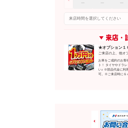
★オプション１
ご来店の上、他オ
お車をご成約のお客
ト！ タイヤやドラ
い♪ ※部品代金に
可。※ご来店時にＧ