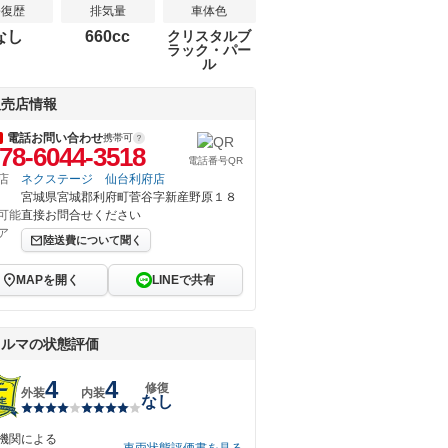
修復歴
排気量
車体色
なし
660cc
クリスタルブ
ラック・パー
ル
販売店情報
電話お問い合わせ
携帯可
78-6044-3518
電話番号QR
店
ネクステージ 仙台利府店
宮城県宮城郡利府町菅谷字新産野原１８
可能
直接お問合せください
ア
陸送費について聞く
MAPを開く
LINEで共有
クルマの状態評価
4
4
修復
外装
内装
なし
機関による