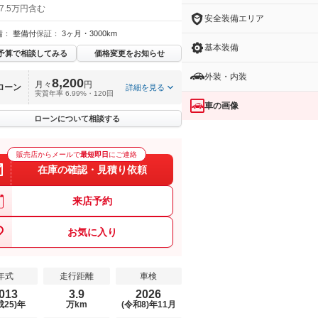
7.5万円含む
安全装備エリア
備：
整備付
保証：
3ヶ月・3000km
基本装備
予算で相談してみる
価格変更をお知らせ
外装・内装
8,200
月々
円
ローン
詳細を見る
実質年率 6.99%・120回
車の画像
ローンについて相談する
販売店からメールで
最短即日
にご連絡
在庫の確認・見積り依頼
来店予約
お気に入り
年式
走行距離
車検
013
3.9
2026
成25)年
万km
(令和8)年11月