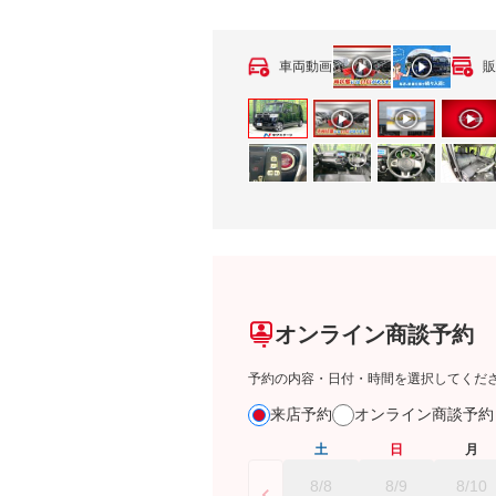
車両動画
販
オンライン商談予約
予約の内容・日付・時間を選択してくだ
来店予約
オンライン商談予
土
日
月
8/8
8/9
8/10