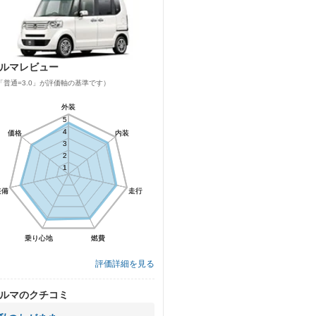
ルマレビュー
「普通=3.0」が評価軸の基準です）
外装
外装
5
5
4
4
価格
価格
内装
内装
3
3
2
2
1
1
装備
装備
走行
走行
乗り心地
乗り心地
燃費
燃費
評価詳細を見る
ルマのクチコミ