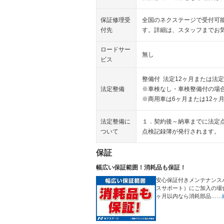
保証修理受
全国のネクステージで受付可
付先
す。詳細は、スタッフまでお
ロードサー
無し
ビス
整備付 法定12ヶ月または法定
法定整備
※車検なし・車検整備付の場合
※商用車は6ヶ月または12ヶ
法定整備に
１．契約後～納車までに法定
ついて
点検記録簿が発行されます。
保証
幅広い保証範囲！消耗品も保証！
安心保証付きメンテナンス
スサポート）にご加入の場
ヶ月以内なら消耗部品…
…