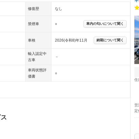
修復歴
なし
禁煙車
○
車内の匂いについて聞く
車検
2026(令和8)年11月
納期について聞く
輸入認定中
－
古車
車両状態評
○
価書
住
営
定
ビス