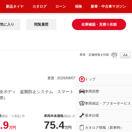
新品タイヤ
カタログ
ローン
保険
新車・中古車マガジン
気に入り
閲覧履歴
在庫確認・見積り依頼
車両・店舗情報を印刷
A4
テム
更新 : 2026/08/07
トップ
車両状態
全ボディ 盗難防止システム スマート
県）
車両保証・アフターサービス
基本仕様
額
車両本体価格
(税込・リ済込)
(税込)
.9
75.4
カタログ情報（新車時）
万円
万円