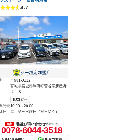
4.7
グー鑑定加盟店
所
〒981-0122
宮城県宮城郡利府町菅谷字新産野
原１８
コピー
業時間
10:00～20:00
休日
毎月第三水曜日（祝日除く）
電話お問い合わせ
無料
携帯可
0078-6044-3518
MAPを開く
LINEで共有