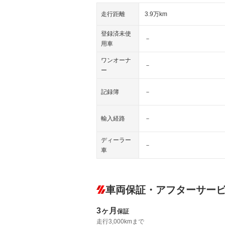
走行距離
3.9万km
登録済未使
－
用車
ワンオーナ
－
ー
記録簿
－
輸入経路
－
ディーラー
－
車
車両保証・アフターサー
3ヶ月
保証
走行3,000kmまで