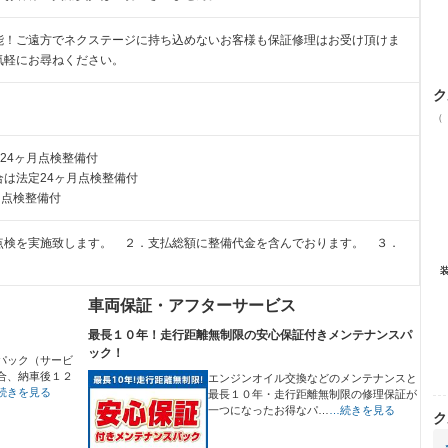
能！ご遠方でネクステージに持ち込めないお客様も保証修理はお受け頂けま
気軽にお尋ねください。
ク
（
24ヶ月点検整備付
は法定24ヶ月点検整備付
月点検整備付
点検を実施致します。 ２．支払総額に整備代金を含んでおります。 ３．
車両保証・アフターサービス
最長１０年！走行距離無制限の安心保証付きメンテナンスパ
ック！
パック（サービ
合、納車後１２
エンジンオイル交換などのメンテナンスと
続きを見る
最長１０年・走行距離無制限の修理保証が
一つになったお得なパ…
…続きを見る
ク