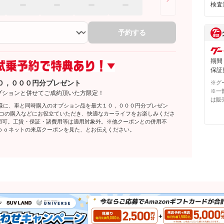
検査
予約する
期間
保証費
０，０００円分プレゼント
※グ
※一
プションと併せてご成約頂いた方限定！
は販
様に、車と同時購入のオプション品を最大１０，０００円分プレゼン
レコの購入などにお役立ていただき、快適なカーライフをお楽しみくださ
利用可。工賃・保証・諸費用等は適用対象外。※他クーポンとの併用不
ｏｏネットの来店クーポンを見た、とお伝えください。