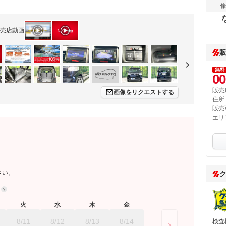
売店動画
無料
00
販売
画像をリクエストする
住所
販売
エリ
さい。
約
火
水
木
金
8/11
8/12
8/13
8/14
検査