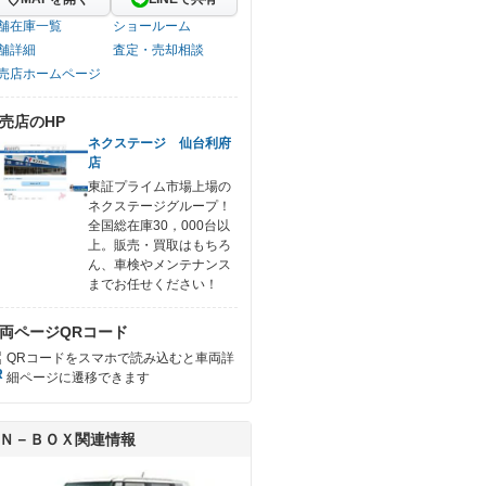
舗在庫一覧
ショールーム
舗詳細
査定・売却相談
売店ホームページ
売店のHP
ネクステージ 仙台利府
店
東証プライム市場上場の
ネクステージグループ！
全国総在庫30，000台以
上。販売・買取はもちろ
ん、車検やメンテナンス
までお任せください！
両ページQRコード
QRコードをスマホで読み込むと車両詳
細ページに遷移できます
Ｎ－ＢＯＸ関連情報