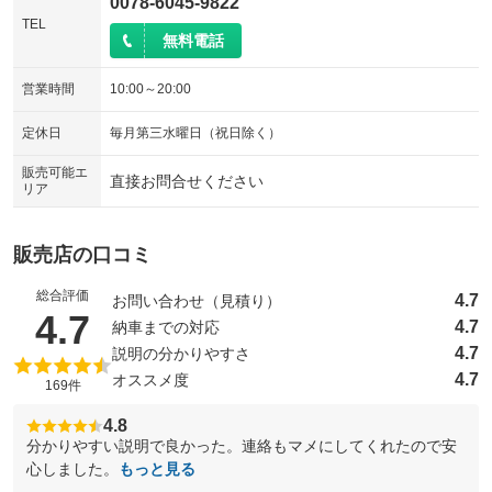
0078-6045-9822
TEL
無料電話
営業時間
10:00～20:00
定休日
毎月第三水曜日（祝日除く）
販売可能エ
直接お問合せください
リア
販売店の口コミ
総合評価
4.7
お問い合わせ（見積り）
（5点満点中）
4.7
4.7
納車までの対応
4.7
説明の分かりやすさ
4.7
オススメ度
169件
4.8
分かりやすい説明で良かった。連絡もマメにしてくれたので安
心しました。
もっと見る