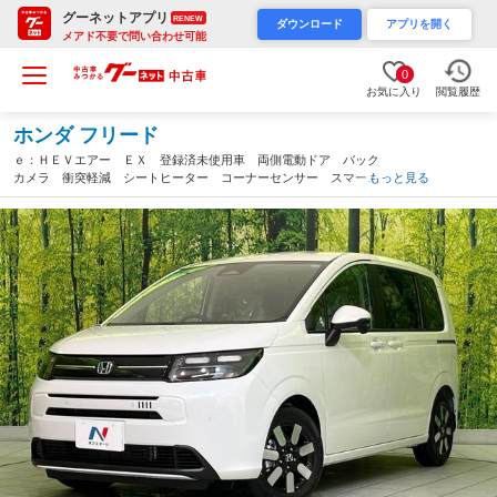
グーネットアプリ
RENEW
ダウンロード
アプリを開く
メアド不要で問い合わせ可能
0
お気に入り
閲覧履歴
ホンダ フリード
ｅ：ＨＥＶエアー ＥＸ 登録済未使用車 両側電動ドア バック
カメラ 衝突軽減 シートヒーター コーナーセンサー スマート
もっと見る
キー ＬＥＤヘッド 純正１５インチアルミ オートハイビーム
オートライト オートエアコン 電動格納ミラー（宮城県）