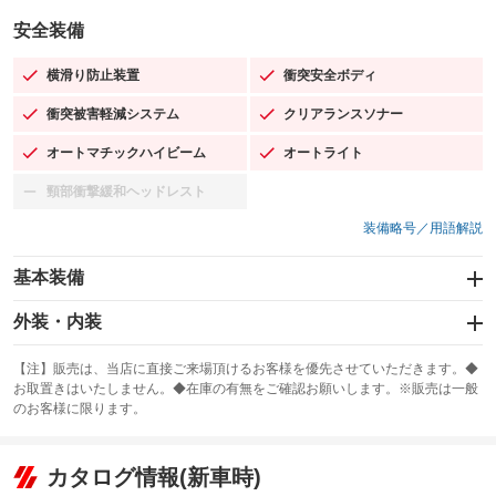
安全装備
横滑り防止装置
衝突安全ボディ
：装備あり
：装備あり
衝突被害軽減システム
クリアランスソナー
：装備あり
：装備あり
オートマチックハイビーム
オートライト
：装備あり
：装備あり
頸部衝撃緩和ヘッドレスト
：装備なし
装備略号／用語解説
基本装備
エアバッグ：運転席/助手席/サイド
外装・内装
：装備あり
スライドドア：両面電動
カーナビ
：装備あり
：装備なし
【注】販売は、当店に直接ご来場頂けるお客様を優先させていただきます。◆
お取置きはいたしません。◆在庫の有無をご確認お願いします。※販売は一般
サンルーフ
ABS
TV
：装備なし
：装備あり
：装備なし
のお客様に限ります。
エアコン
Wエアコン
オーディオ
：装備あり
：装備なし
：装備なし
リフトアップ
パワーステアリング
カタログ情報(新車時)
ビジュアル
：装備なし
：装備あり
：装備なし