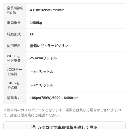
ダウンヒルアシストコントロール
アルミホイール：15インチ
：装備なし
：装備あり
全長×全幅
4310x1695x1755mm
×全高
パワーウィンドウ
盗難防止システム
革シート
ハーフレザーシート
：装備あり
：装備あり
：装備なし
：装備なし
車両重量
1480kg
アイドリングストップ
ドライブレコーダー
キーレス
LEDヘッドランプ
：装備なし
：装備なし
：装備あり
：装備あり
USB入力端子
Bluetooth接続
駆動形式
FF
HID(キセノンライト)
ポータブルナビ
：装備あり
：装備なし
：装備なし
：装備なし
100V電源
クリーンディーゼル
バックカメラ
ETC
使用燃料
無鉛レギュラーガソリン
：装備なし
：装備なし
：装備あり
：装備なし
センターデフロック
エアロ
スマートキー
：装備なし
WLTCモ
：装備なし
：装備あり
25.4km/リットル
ード燃費
レンタカーアップ
展示・試乗車
ローダウン
ランフラットタイヤ
：装備なし
：装備なし
：装備なし
：装備なし
JC08モー
－km/リットル
ド燃費
電動格納ミラー
パワーシート
3列シート
：装備あり
：装備なし
：装備あり
10/15モー
装備略号／用語解説
－km/リットル
ベンチシート
フルフラットシート
ド燃費
：装備なし
：装備なし
チップアップシート
オットマン
：装備あり
：装備なし
最高出力
106ps(78kW)/6000～6400rpm
電動格納サードシート
シートヒーター
：装備なし
：装備あり
※新車時のカタログデータとなります。実際とは異なる場合がございますの
で、詳細は販売店にご確認ください。
ウォークスルー
後席モニター
：装備あり
：装備なし
電動リアゲート
フロントカメラ
カタログで車種情報を詳しく見る
：装備なし
：装備なし