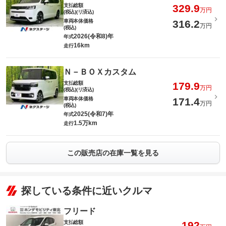
支払総額
329.9
万円
(税込)(リ済込)
車両本体価格
316.2
万円
(税込)
2026(令和8)年
年式
16km
走行
Ｎ－ＢＯＸカスタム
支払総額
179.9
万円
(税込)(リ済込)
車両本体価格
171.4
万円
(税込)
2025(令和7)年
年式
1.5万km
走行
この販売店の在庫一覧を見る
探している条件に近いクルマ
フリード
支払総額
192