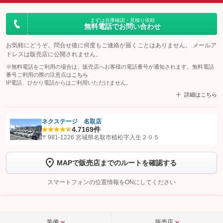
まずは在庫確認・見積り依頼
無料電話でお問い合わせ
お気軽にどうぞ。問合せ後に何度もご連絡が届くことはありません。 メールア
ドレスは販売店に公開されません。
※無料電話をご利用の場合は、販売店へお客様の電話番号が通知されます。無料電話
番号ご利用の際の注意点は
こちら
IP電話、ひかり電話からはご利用いただけません。
詳細はこちら
ネクステージ 名取店
4.7
169件
【STEP1】
認証画面でグーネットを友だち追加してから「許可する」ボタンを押
〒981-1226 宮城県名取市植松字入生２０５
します
MAPで販売店までのルートを確認する
【STEP2】
トーク画面で
ボタンをタップして問い合わせを
完了してください。
スマートフォンの位置情報をONにしてください
こちら
装備
販売店