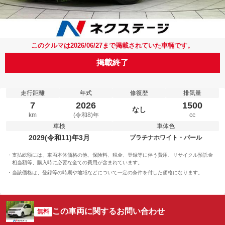
このクルマは2026/06/27まで掲載されていた車輛です。
掲載終了
走行距離
年式
修復歴
排気量
7
2026
1500
なし
km
(令和8)年
cc
車検
車体色
2029(令和11)年3月
プラチナホワイト・パール
支払総額には、車両本体価格の他、保険料、税金、登録等に伴う費用、リサイクル預託金
相当額等、購入時に必要な全ての費用が含まれています。
当該価格は、登録等の時期や地域などについて一定の条件を付した価格になります。
この車両に関するお問い合わせ
無料