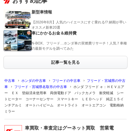
おすすめ記事
新型車情報
【2026年8月】人気のハイエースにすぐ乗れる!? 納期が早い
オススメ新車20選
車にかかるお金＆維持費
N-BOX、フリード…ホンダ車の実燃費リサーチ！人気７車種
の最新モデルを調べてみた
記事一覧を見る
中古車
ホンダの中古車
フリードの中古車
フリード・宮城県の中古
車
フリード・宮城県名取市の中古車
ホンダ フリード ｅ：ＨＥＶエア
ー ＥＸ 登録済未使用車 両側電動ドア バックカメラ 衝突軽減 シー
トヒーター コーナーセンサー スマートキー ＬＥＤヘッド 純正１５イ
ンチアルミ オートハイビーム オートライト オートエアコン 電動格納
ミラー
車買取・車査定はグーネット買取 営業電