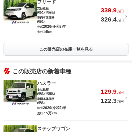
フリード
支払総額
339.9
万円
(税込)(リ済込)
車両本体価格
326.4
万円
(税込)
2026(令和8)年
年式
14km
走行
この販売店の在庫一覧を見る
この販売店の新着車種
ハスラー
支払総額
129.9
万円
(税込)(リ済込)
車両本体価格
122.3
万円
(税込)
2020(令和2)年
年式
7.5万km
走行
ステップワゴン