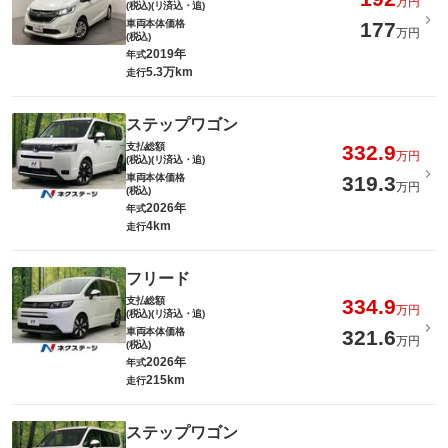
万円
(税込)(リ済込・追)
車両本体価格
177
万円
(税込)
2019年
年式
5.3万km
走行
ステップワゴン
支払総額
332.9
万円
(税込)(リ済込・追)
車両本体価格
319.3
万円
(税込)
2026年
年式
4km
走行
フリード
支払総額
334.9
万円
(税込)(リ済込・追)
車両本体価格
321.6
万円
(税込)
2026年
年式
215km
走行
ステップワゴン