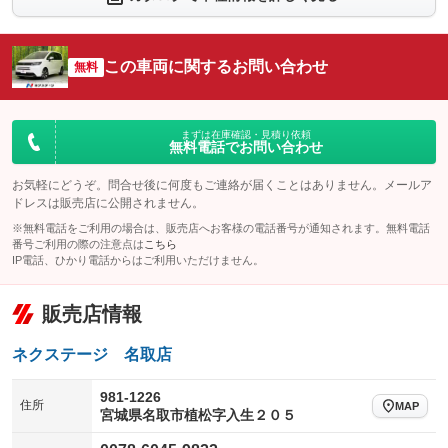
シートエアコン
全周囲カメラ
：装備なし
：装備なし
サイドカメラ
ルーフレール
この車両に関するお問い合わせ
：装備なし
無料
：装備なし
エアサスペンション
ヘッドライトウォッシャー
：装備なし
：装備なし
装備略号／用語解説
まずは在庫確認・見積り依頼
無料電話でお問い合わせ
お気軽にどうぞ。問合せ後に何度もご連絡が届くことはありません。メールア
ドレスは販売店に公開されません。
※無料電話をご利用の場合は、販売店へお客様の電話番号が通知されます。無料電話
番号ご利用の際の注意点は
こちら
IP電話、ひかり電話からはご利用いただけません。
販売店情報
ネクステージ 名取店
981-1226
住所
MAP
宮城県名取市植松字入生２０５