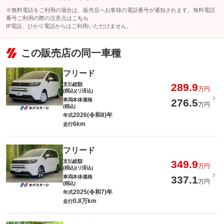
※無料電話をご利用の場合は、販売店へお客様の電話番号が通知されます。無料電話
番号ご利用の際の注意点は
こちら
IP電話、ひかり電話からはご利用いただけません。
この販売店の同一車種
フリード
支払総額
289.9
万円
(税込)(リ済込)
車両本体価格
276.5
万円
(税込)
2026(令和8)年
年式
6km
走行
フリード
支払総額
349.9
万円
(税込)(リ済込)
車両本体価格
337.1
万円
(税込)
2025(令和7)年
年式
0.8万km
走行