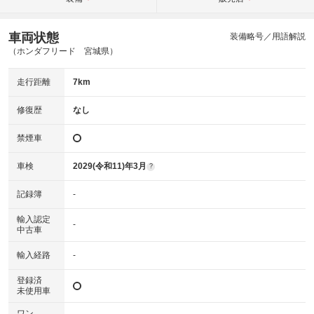
車両状態
装備略号／用語解説
（ホンダフリード 宮城県）
走行距離
7km
修復歴
なし
禁煙車
車検
2029(令和11)年3月
?
記録簿
-
輸入認定
-
中古車
輸入経路
-
登録済
未使用車
ワン