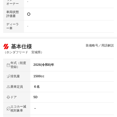
-
オーナー
車両状態
評価書
ディーラ
-
ー車
基本仕様
装備略号／用語解説
（ホンダフリード 宮城県）
年式（初度
2026(令和8)年
登録）
排気量
1500cc
乗車定員
６名
ドア
5D
エコカー減
－
税対象車