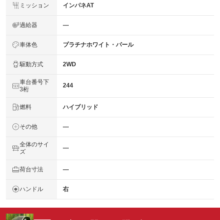
ミッション
インパネAT
過給器
―
車体色
プラチナホワイト・パール
駆動方式
2WD
車台番号下
244
3桁
燃料
ハイブリッド
その他
―
全体のサイ
―
ズ
荷台寸法
―
ハンドル
右