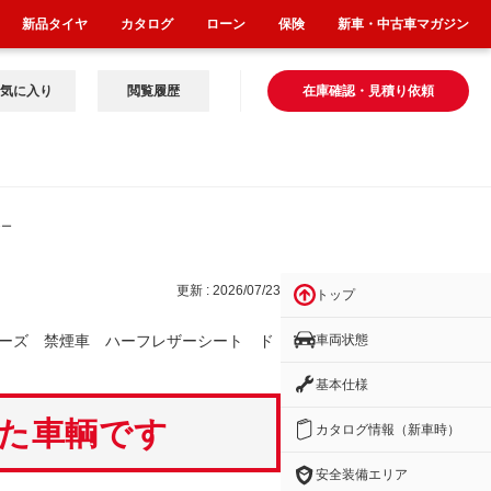
新品タイヤ
カタログ
ローン
保険
新車・中古車マガジン
気に入り
閲覧履歴
在庫確認・見積り依頼
シー
更新 : 2026/07/23
トップ
車両状態
ーズ 禁煙車 ハーフレザーシート ド
基本仕様
いた車輌です
カタログ情報（新車時）
安全装備エリア