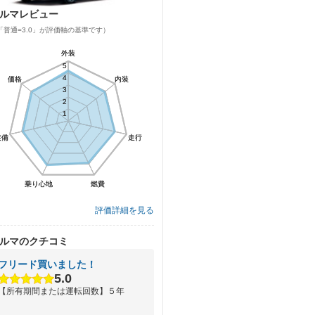
ルマレビュー
「普通=3.0」が評価軸の基準です）
外装
外装
5
5
4
4
価格
価格
内装
内装
3
3
2
2
1
1
装備
装備
走行
走行
乗り心地
乗り心地
燃費
燃費
評価詳細を見る
ルマのクチコミ
フリード買いました！
5.0
【所有期間または運転回数】５年