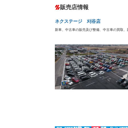
ダウンヒルアシストコントロール
－
販売店情報
オーディオ：CDまたはCDチェンジャー
盗難防止システム
アイドリ
ヘッドライトウォッシャ
革シート
－
－
ネクステージ 刈谷店
ー
Bluetooth接続
100V電源
－
新車、中古車の販売及び整備、中古車の買取、
LEDヘッドランプ
HID(キ
－
レンタカーアップ
展示・試
－
－
ETC
エアロ
－
ランフラットタイヤ
パワーシ
－
－
フルフラットシート
チップア
－
－
シートヒーター
ウォーク
フロントカメラ
シートエ
－
－
ルーフレール
エアサス
－
－