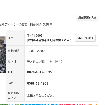
パワーステアリング
パワーウィンドウ
ビジュアル：-／DVD再
アルミホイール：15イ
生
ンチ
ングストップ
ドライブレコーダー
USB入力端子
－
ハーフレザーシート
キーレス
紹介動画を見る
クリーンディーゼル
センターデフロック
－
－
新車ディーラーの運営、損害保険代理店業
セノンライト)
ポータブルナビ
バックカメラ
－
乗車
電動格納ミラー
スマートキー
ローダウン
－
〒448-0005
MAPを開く
住所
装備略号／用語解説
愛知県刈谷市今川町阿野前２０－１
ート
3列シート
ベンチシート
－
営業時間
10:00～20:00
ップシート
オットマン
電動格納サードシート
－
－
スルー
後席モニター
電動リアゲート
－
－
定休日
毎月第三水曜日（祝日除く）
アコン
全周囲カメラ
サイドカメラ
－
－
0078-6047-6595
TEL
ペンション
0566-36-4909
FAX
装備略号／用語解説
販売可能
直接お問合せください
エリア