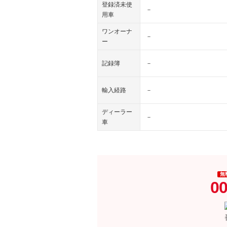
登録済未使
－
用車
ワンオーナ
－
ー
記録簿
－
輸入経路
－
ディーラー
－
車
無
00