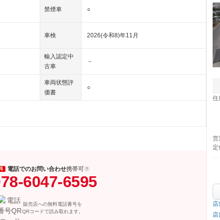
禁煙車
○
車検
2026(令和8)年11月
輸入認定中
－
古車
車両状態評
○
価書
住
営
定
電話でのお問い合わせ
携帯可
料
78-6047-6595
店
販売店への無料電話番号を
QRコードで読み取れます。
店