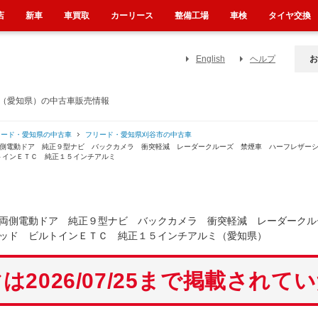
店
新車
車買取
カーリース
整備工場
車検
タイヤ交換
English
ヘルプ
お
ビ（愛知県）の中古車販売情報
リード・愛知県の中古車
フリード・愛知県刈谷市の中古車
両側電動ドア 純正９型ナビ バックカメラ 衝突軽減 レーダークルーズ 禁煙車 ハーフレザー
トインＥＴＣ 純正１５インチアルミ
両側電動ドア 純正９型ナビ バックカメラ 衝突軽減 レーダークル
ッド ビルトインＥＴＣ 純正１５インチアルミ（愛知県）
は2026/07/25まで掲載されて