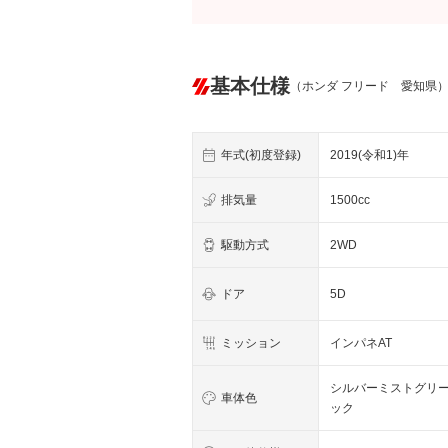
基本仕様
（ホンダ フリード 愛知県
年式(初度登録)
2019(令和1)年
排気量
1500cc
駆動方式
2WD
ドア
5D
ミッション
インパネAT
シルバーミストグリ
車体色
ック