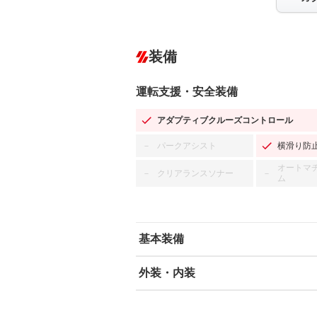
装備
運転支援・安全装備
アダプティブクルーズコントロール
パークアシスト
横滑り防
－
オートマ
クリアランスソナー
－
－
ム
基本装備
外装・内装
エアバッグ：運転席/助手席/サイド
ABS
エアコン
カーナビ：SDナビ