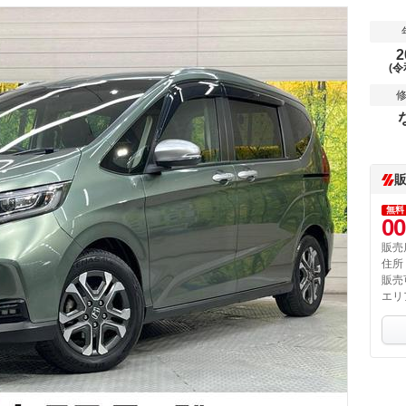
2
(令
無料
00
販売
住所
販売
エリ