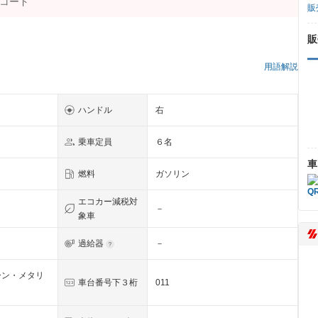
販
販
）
用語解説
ハンドル
右
乗車定員
６名
車
燃料
ガソリン
エコカー減税対
－
象車
過給器
－
ーン・メタリ
車台番号下３桁
011