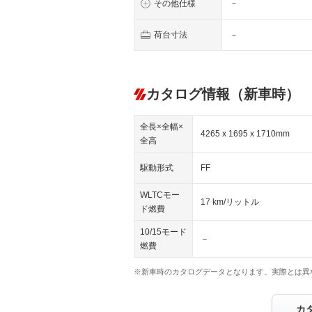
その他仕様
－
荷台寸法
－
カタログ情報（新車時）
全長×全幅×
4265 x 1695 x 1710mm
全高
駆動形式
FF
WLTCモー
17 km/リットル
ド燃費
10/15モード
－
燃費
※新車時のカタログデータとなります。実際とは異
カ