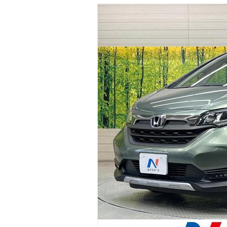
マガジン
車カタログ
自動車ローン
保険
レビュー
価格相場
教習所
用語集