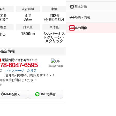
基本装備
年式
走行距離
車検
019
4.2
2026
外装・内装
和1)年
万km
(令和8)年11月
修復歴
排気量
車体色
車の画像
なし
1500cc
シルバーミス
トグリーン・
メタリック
販売店情報
電話お問い合わせ
携帯可
78-6047-6595
電話番号QR
店
ネクステージ 刈谷店
愛知県刈谷市今川町阿野前２０－１
可能
直接お問合せください
ア
MAPを開く
LINEで共有