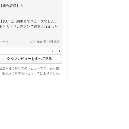
【総合評価】５
【良い点】納車までスムーズでした。
あとガソリン満タンで納車されました
【悪い点】特に浮かびませんでした。
にーと
2021年02月07日投稿
すみません。
クルマレビューをすべて見る
該当車種に対してのレビューです。表示物
、販売店に対するレビューではありません。