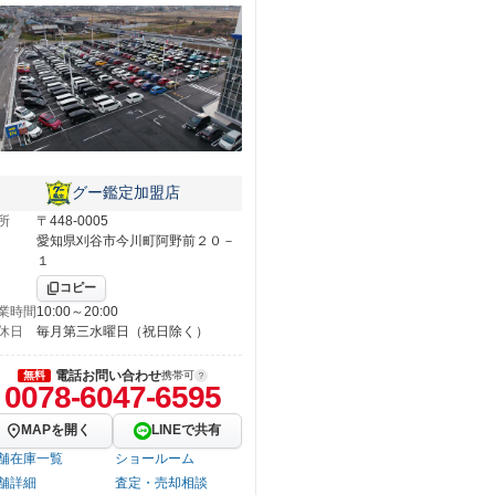
グー鑑定加盟店
所
〒448-0005
愛知県刈谷市今川町阿野前２０－
１
コピー
業時間
10:00～20:00
休日
毎月第三水曜日（祝日除く）
電話お問い合わせ
無料
携帯可
0078-6047-6595
MAPを開く
LINEで共有
舗在庫一覧
ショールーム
舗詳細
査定・売却相談