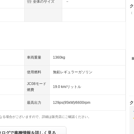
全体のサイズ
－
ク
（
車両重量
1360kg
使用燃料
無鉛レギュラーガソリン
JC08モード
19.0 km/リットル
燃費
ク
最高出力
129ps(95kW)/6600rpm
なる場合がございますので、詳細は販売店にご確認ください。
タログで車種情報を詳しく見る