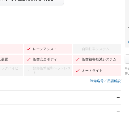
レーンアシスト
自動駐車システム
－
止装置
衝突安全ボディ
衝突被害軽減システム
チックハイビー
頸部衝撃緩和ヘッドレス
※
オートライト
－
ト
件
装備略号／用語解説
スライドドア：両面電動
サンルーフ
－
Wエアコン
リフトアップ
－
－
TV：フルセグ