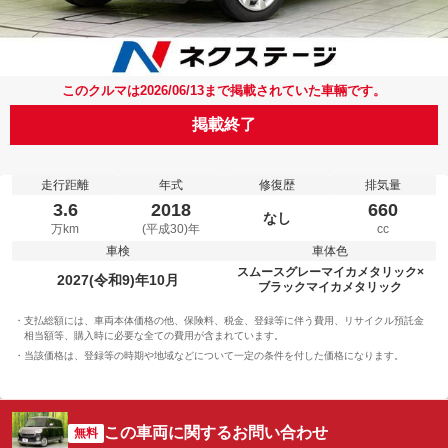
このクルマは2026/06/13まで掲載されていた車輛です。
掲載終了
走行距離
年式
修復歴
排気量
3.6
2018
660
なし
万km
(平成30)年
cc
車検
車体色
スムースグレーマイカメタリック×
2027(令和9)年10月
ブラックマイカメタリック
支払総額には、車両本体価格の他、保険料、税金、登録等に伴う費用、リサイクル預託金
相当額等、購入時に必要な全ての費用が含まれています。
当該価格は、登録等の時期や地域などについて一定の条件を付した価格になります。
この車両に関するお問い合わせ
無料