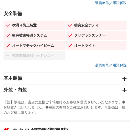
装備略号／用語解説
安全装備
横滑り防止装置
衝突安全ボディ
：装備あり
：装備あり
衝突被害軽減システム
クリアランスソナー
：装備あり
：装備あり
オートマチックハイビーム
オートライト
：装備あり
：装備あり
頸部衝撃緩和ヘッドレスト
：装備なし
装備略号／用語解説
基本装備
エアバッグ：運転席/助手席/サイド
外装・内装
：装備あり
スライドドア：両面電動
カーナビ：SDナビ
：装備あり
：装備あり
【注】販売は、当店に直接ご来場頂けるお客様を優先させていただきます。◆
お取置きはいたしません。◆在庫の有無をご確認お願いします。※販売は一般
サンルーフ
ABS
TV：フルセグ
：装備なし
：装備あり
：装備あり
のお客様に限ります。
エアコン
Wエアコン
オーディオ：CDまたはCDチェンジャー
：装備あり
：装備なし
：装備あり
リフトアップ
パワーステアリング