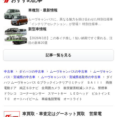
おすすめ記事
車種別・最新情報
ムーヴキャンバスに、異なる魅力を掛け合わせた特別仕様車
「インテリアセレクション」が登場！ 特別仕様車…
新型車情報
【2026年3月】この春イチ推し！短い納期ですぐ乗れる、注
目の新車20選
記事一覧を見る
中古車
ダイハツの中古車
ムーヴキャンバスの中古車
ムーヴキャン
バス・宮城県の中古車
ムーヴキャンバス・宮城県名取市の中古車
ダイ
ハツ ムーヴキャンバス Ｇブラックインテリアリミテッド ＳＡＩＩＩ 両側
電動ドア 純正ＳＤナビ 全周囲カメラ 衝突被害軽減システム 禁煙車
ドラレコ コーナーセンサー スマートキー ＬＥＤヘッド ビルトインＥ
ＴＣ オートハイビーム 車線逸脱警報 オートライト
車買取・車査定はグーネット買取 営業電