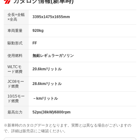
カタログ情報(新車時)
ビジュアル：-／DVD再生
：装備なし
：装備あり
：装備あり
ダウンヒルアシストコントロール
アルミホイール
：装備なし
：装備なし
全長×全幅
3395x1475x1655mm
×全高
パワーウィンドウ
盗難防止システム
革シート
ハーフレザーシート
：装備あり
：装備あり
：装備なし
：装備なし
車両重量
920kg
アイドリングストップ
ドライブレコーダー
キーレス
LEDヘッドランプ
：装備あり
：装備あり
：装備あり
：装備あり
USB入力端子
Bluetooth接続
駆動形式
FF
HID(キセノンライト)
ポータブルナビ
：装備なし
：装備あり
：装備なし
：装備なし
100V電源
クリーンディーゼル
バックカメラ
ETC
使用燃料
無鉛レギュラーガソリン
：装備なし
：装備なし
：装備あり
：装備あり
センターデフロック
エアロ
スマートキー
：装備なし
WLTCモ
：装備なし
：装備あり
20.6km/リットル
ード燃費
レンタカーアップ
展示・試乗車
ローダウン
ランフラットタイヤ
：装備なし
：装備なし
：装備なし
：装備なし
JC08モー
28.6km/リットル
ド燃費
電動格納ミラー
パワーシート
3列シート
：装備あり
：装備なし
：装備なし
10/15モー
装備略号／用語解説
－km/リットル
ベンチシート
フルフラットシート
ド燃費
：装備なし
：装備なし
チップアップシート
オットマン
：装備なし
：装備なし
最高出力
52ps(38kW)/6800rpm
電動格納サードシート
シートヒーター
：装備なし
：装備なし
※新車時のカタログデータとなります。実際とは異なる場合がございますの
で、詳細は販売店にご確認ください。
ウォークスルー
後席モニター
：装備なし
：装備なし