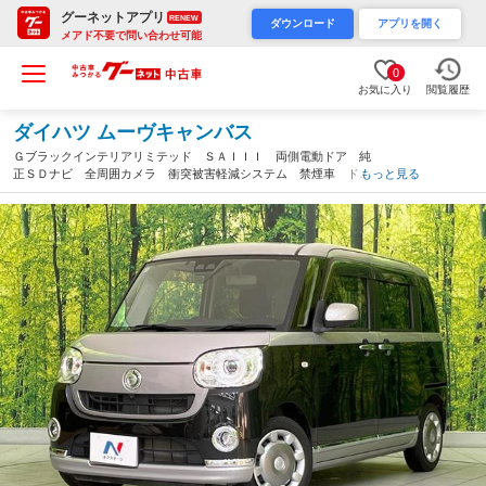
グーネットアプリ
RENEW
ダウンロード
アプリを開く
メアド不要で問い合わせ可能
0
お気に入り
閲覧履歴
ダイハツ ムーヴキャンバス
Ｇブラックインテリアリミテッド ＳＡＩＩＩ 両側電動ドア 純
正ＳＤナビ 全周囲カメラ 衝突被害軽減システム 禁煙車 ドラ
もっと見る
レコ コーナーセンサー スマートキー ＬＥＤヘッド ビルトイ
ンＥＴＣ オートハイビーム 車線逸脱警報 オートライト（宮城
県）