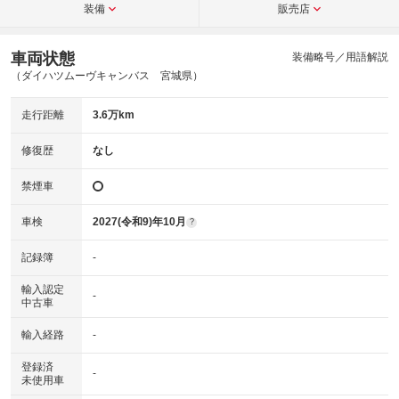
装備
販売店
車両状態
装備略号／用語解説
（ダイハツムーヴキャンバス 宮城県）
走行距離
3.6万km
修復歴
なし
禁煙車
車検
2027(令和9)年10月
?
記録簿
-
輸入認定
-
中古車
輸入経路
-
登録済
-
未使用車