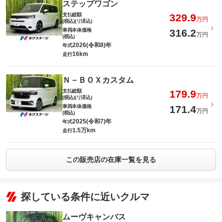
ステップワゴン
支払総額
329.9
万円
(税込)(リ済込)
車両本体価格
316.2
万円
(税込)
2026(令和8)年
年式
16km
走行
Ｎ－ＢＯＸカスタム
支払総額
179.9
万円
(税込)(リ済込)
車両本体価格
171.4
万円
(税込)
2025(令和7)年
年式
1.5万km
走行
この販売店の在庫一覧を見る
探している条件に近いクルマ
ムーヴキャンバス