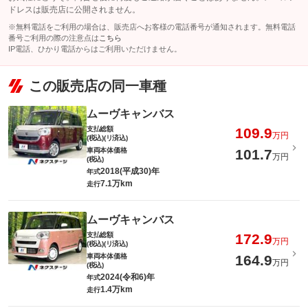
ドレスは販売店に公開されません。
※無料電話をご利用の場合は、販売店へお客様の電話番号が通知されます。無料電話
番号ご利用の際の注意点は
こちら
IP電話、ひかり電話からはご利用いただけません。
この販売店の同一車種
ムーヴキャンバス
支払総額
109.9
万円
(税込)(リ済込)
車両本体価格
101.7
万円
(税込)
2018(平成30)年
年式
7.1万km
走行
ムーヴキャンバス
支払総額
172.9
万円
(税込)(リ済込)
車両本体価格
164.9
万円
(税込)
2024(令和6)年
年式
1.4万km
走行