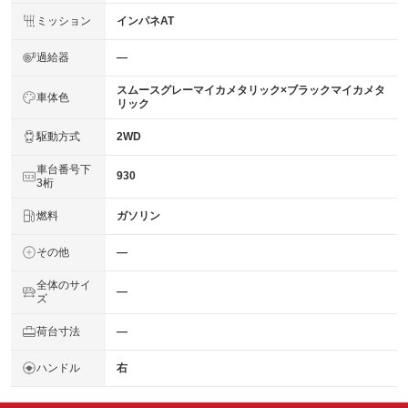
ミッション
インパネAT
過給器
―
スムースグレーマイカメタリック×ブラックマイカメタ
車体色
リック
駆動方式
2WD
車台番号下
930
3桁
燃料
ガソリン
その他
―
全体のサイ
―
ズ
荷台寸法
―
ハンドル
右