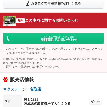
電動リアゲート
フロントカメラ
カタログで車種情報を詳しく見る
：装備なし
：装備あり
シートエアコン
全周囲カメラ
：装備なし
：装備あり
サイドカメラ
ルーフレール
この車両に関するお問い合わせ
：装備あり
無料
：装備なし
エアサスペンション
ヘッドライトウォッシャー
：装備なし
：装備なし
装備略号／用語解説
まずは在庫確認・見積り依頼
無料電話でお問い合わせ
お気軽にどうぞ。問合せ後に何度もご連絡が届くことはありません。メールア
ドレスは販売店に公開されません。
※無料電話をご利用の場合は、販売店へお客様の電話番号が通知されます。無料電話
番号ご利用の際の注意点は
こちら
IP電話、ひかり電話からはご利用いただけません。
販売店情報
ネクステージ 名取店
981-1226
住所
MAP
宮城県名取市植松字入生２０５