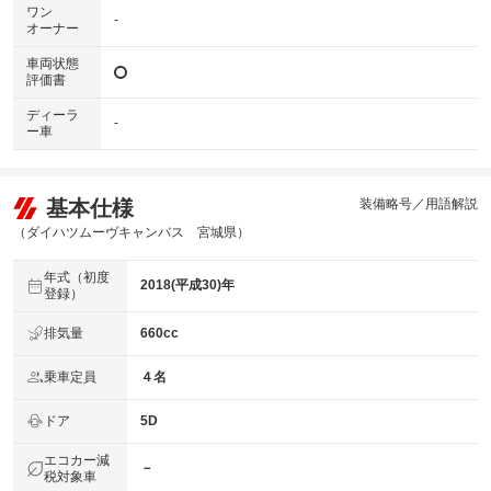
ワン
-
オーナー
車両状態
評価書
ディーラ
-
ー車
基本仕様
装備略号／用語解説
（ダイハツムーヴキャンバス 宮城県）
年式（初度
2018(平成30)年
登録）
排気量
660cc
乗車定員
４名
ドア
5D
エコカー減
－
税対象車