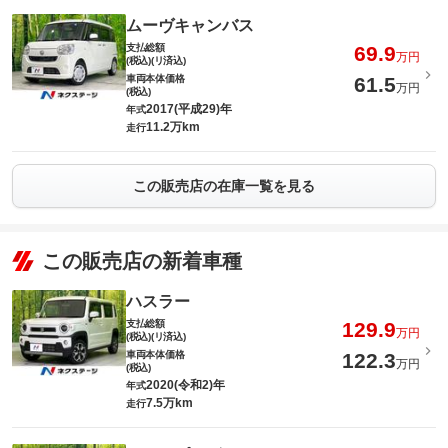
ムーヴキャンバス
支払総額
69.9
万円
(税込)(リ済込)
車両本体価格
61.5
万円
(税込)
2017(平成29)年
年式
11.2万km
走行
この販売店の在庫一覧を見る
この販売店の新着車種
ハスラー
支払総額
129.9
万円
(税込)(リ済込)
車両本体価格
122.3
万円
(税込)
2020(令和2)年
年式
7.5万km
走行