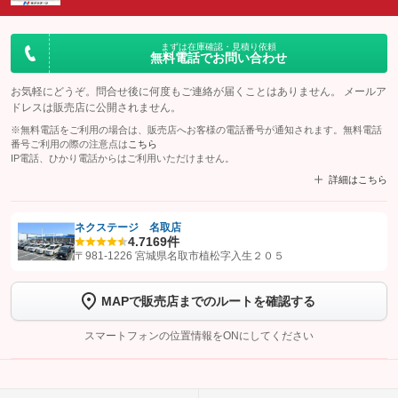
まずは在庫確認・見積り依頼
無料電話でお問い合わせ
お気軽にどうぞ。問合せ後に何度もご連絡が届くことはありません。 メールア
ドレスは販売店に公開されません。
※無料電話をご利用の場合は、販売店へお客様の電話番号が通知されます。無料電話
番号ご利用の際の注意点は
こちら
IP電話、ひかり電話からはご利用いただけません。
詳細はこちら
ネクステージ 名取店
4.7
169件
【STEP1】
認証画面でグーネットを友だち追加してから「許可する」ボタンを押
〒981-1226 宮城県名取市植松字入生２０５
します
MAPで販売店までのルートを確認する
【STEP2】
トーク画面で
ボタンをタップして問い合わせを
完了してください。
スマートフォンの位置情報をONにしてください
こちら