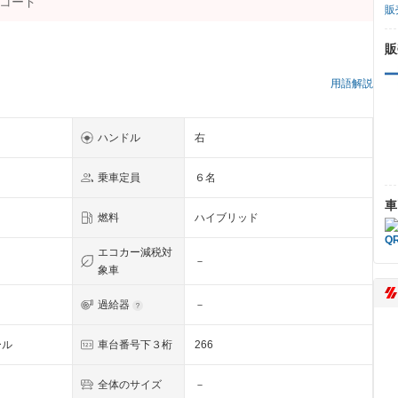
販
販
）
用語解説
ハンドル
右
乗車定員
６名
車
燃料
ハイブリッド
エコカー減税対
－
象車
過給器
－
ール
車台番号下３桁
266
全体のサイズ
－