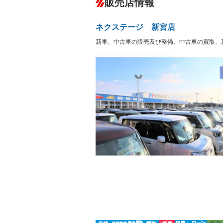
販売店情報
オーディオ
－
盗難防止システム
アイドリ
ヘッドライトウォッシャ
革シート
－
－
ー
ネクステージ 新宮店
Bluetooth接続
100V電源
－
－
LEDヘッドランプ
HID(キ
新車、中古車の販売及び整備、中古車の買取、
－
レンタカーアップ
展示・試
－
－
ETC
エアロ
－
－
ランフラットタイヤ
パワーシ
－
－
フルフラットシート
チップア
－
－
シートヒーター
ウォーク
－
フロントカメラ
シートエ
－
－
ルーフレール
エアサス
－
－