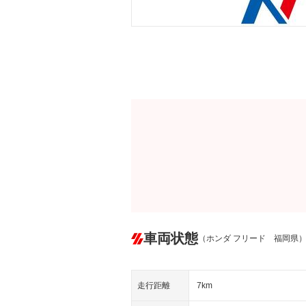
車両状態
（ホンダ フリード 福岡県
走行距離
7km