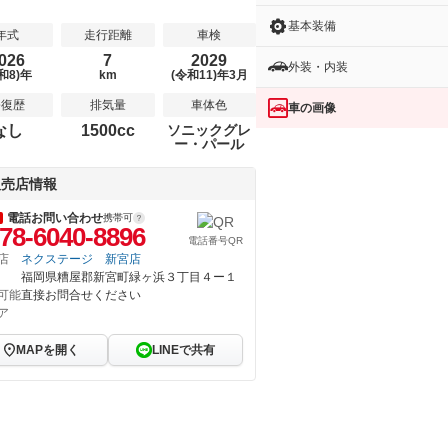
基本装備
年式
走行距離
車検
026
7
2029
外装・内装
和8)年
km
(令和11)年3月
修復歴
排気量
車体色
車の画像
なし
1500cc
ソニックグレ
ー・パール
販売店情報
電話お問い合わせ
携帯可
78-6040-8896
電話番号QR
店
ネクステージ 新宮店
福岡県糟屋郡新宮町緑ヶ浜３丁目４ー１
可能
直接お問合せください
ア
MAPを開く
LINEで共有