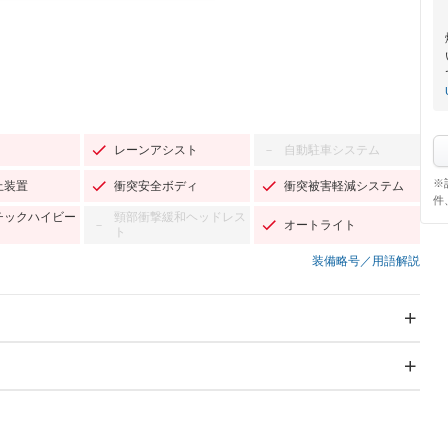
レーンアシスト
自動駐車システム
－
※
止装置
衝突安全ボディ
衝突被害軽減システム
件
チックハイビー
頸部衝撃緩和ヘッドレス
オートライト
－
ト
装備略号／用語解説
スライドドア：両面電動
サンルーフ
－
Wエアコン
リフトアップ
－
－
TV
－
パワーステアリング
パワーウィンドウ