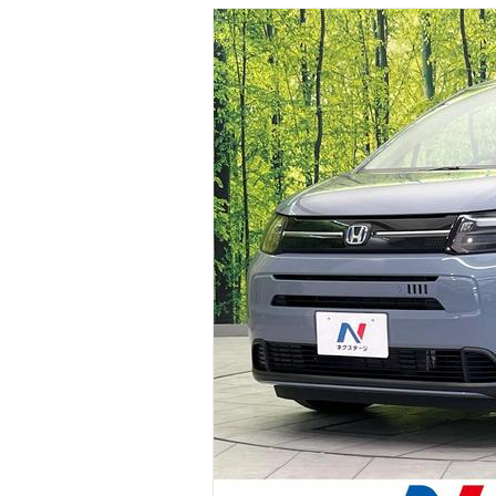
マガジン
車カタログ
自動車ローン
保険
レビュー
価格相場
教習所
用語集