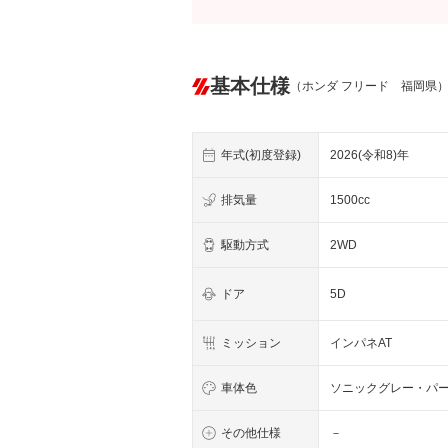
基本仕様
（ホンダ フリード 福岡県
年式(初度登録)
2026(令和8)年
排気量
1500cc
駆動方式
2WD
ドア
5D
ミッション
インパネAT
車体色
ソニックグレー・パ
その他仕様
－