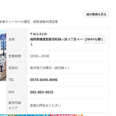
－ビジュアル
アルミホイール
－
－
ングストップ
ドライブレコーダー
USB入力端子
－
－
ハーフレザーシート
キーレス
－
紹介動画を見る
クリーンディーゼル
センターデフロック
－
－
セノンライト)
ポータブルナビ
バックカメラ
新車ディーラーの運営、損害保険代理店業
－
乗車
電動格納ミラー
スマートキー
ローダウン
－
〒811-0119
装備略号／用語解説
MAPを開く
住所
福岡県糟屋郡新宮町緑ヶ浜３丁目４ー
ート
3列シート
ベンチシート
－
１
ップシート
オットマン
電動格納サードシート
－
－
営業時間
10:00～20:00
スルー
後席モニター
電動リアゲート
－
－
定休日
毎月第三水曜日（祝日除く）
アコン
全周囲カメラ
サイドカメラ
－
－
ペンション
0078-6040-8896
TEL
装備略号／用語解説
092-963-4915
FAX
販売可能
直接お問合せください
エリア