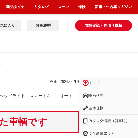
新品タイヤ
カタログ
ローン
保険
新車・中古車マガジン
気に入り
閲覧履歴
在庫確認・見積り依頼
 オ
更新 : 2026/06/19
トップ
車両状態
ヘッドライト スマートキ－ オートエ
基本仕様
いた車輌です
カタログ情報（新車時）
安全装備エリア