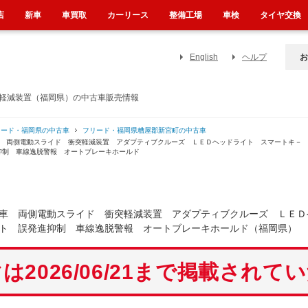
店
新車
車買取
カーリース
整備工場
車検
タイヤ交換
English
ヘルプ
お
突軽減装置（福岡県）の中古車販売情報
リード・福岡県の中古車
フリード・福岡県糟屋郡新宮町の中古車
車 両側電動スライド 衝突軽減装置 アダプティブクルーズ ＬＥＤヘッドライト スマートキ－
抑制 車線逸脱警報 オートブレーキホールド
車 両側電動スライド 衝突軽減装置 アダプティブクルーズ ＬＥＤ
ト 誤発進抑制 車線逸脱警報 オートブレーキホールド（福岡県）
は2026/06/21まで掲載されて