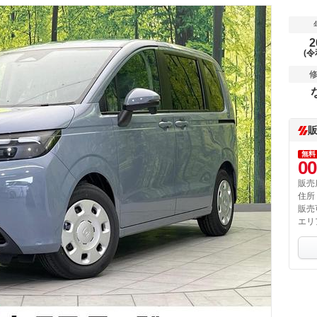
2
(令
無料
00
販売
住所
販売
エリ