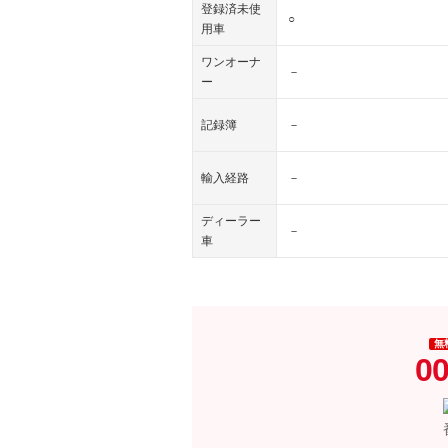
登録済未使
○
用車
ワンオーナ
－
ー
記録簿
－
輸入経路
－
ディーラー
－
車
無
00