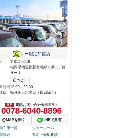
グー鑑定加盟店
所
〒811-0119
福岡県糟屋郡新宮町緑ヶ浜３丁目
４ー１
コピー
業時間
10:00～20:00
休日
毎月第三水曜日（祝日除く）
電話お問い合わせ
無料
携帯可
0078-6040-8896
MAPを開く
LINEで共有
舗在庫一覧
ショールーム
舗詳細
査定・売却相談