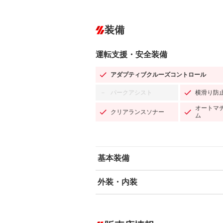
装備
運転支援・安全装備
アダプティブクルーズコントロール
パークアシスト
横滑り防
－
オートマ
クリアランスソナー
ム
基本装備
外装・内装
エアバッグ：運転席/助手席/サイド
ABS
エアコン
カーナビ
－
ダウンヒルアシストコントロール
－