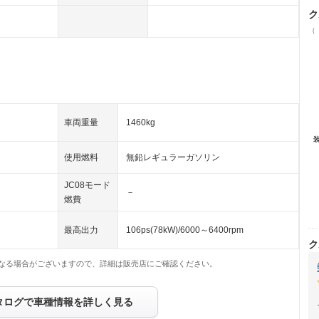
ク
（
車両重量
1460kg
使用燃料
無鉛レギュラーガソリン
JC08モード
－
燃費
最高出力
106ps(78kW)/6000～6400rpm
ク
なる場合がございますので、詳細は販売店にご確認ください。
タログで車種情報を詳しく見る