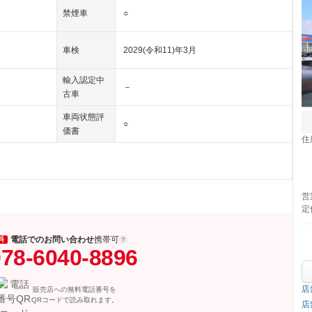
禁煙車
○
車検
2029(令和11)年3月
輸入認定中
－
古車
車両状態評
○
価書
住
営
定
電話でのお問い合わせ
携帯可
料
78-6040-8896
店
販売店への無料電話番号を
QRコードで読み取れます。
店