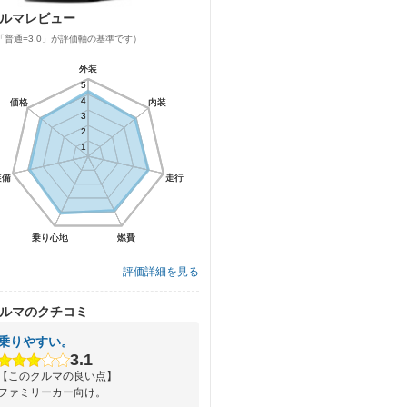
ルマレビュー
「普通=3.0」が評価軸の基準です）
外装
外装
5
5
4
4
価格
価格
内装
内装
3
3
2
2
1
1
装備
装備
走行
走行
乗り心地
乗り心地
燃費
燃費
評価詳細を見る
ルマのクチコミ
乗りやすい。
3.1
【このクルマの良い点】
ファミリーカー向け。