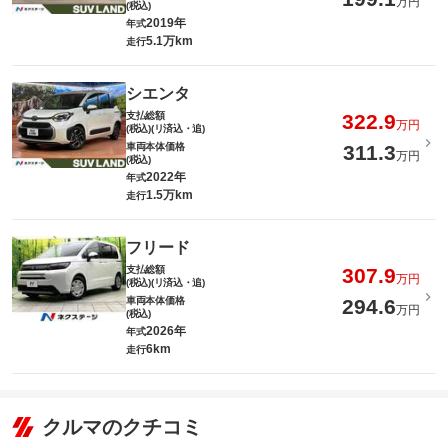
万円
(税込)
2019年
年式
5.1万km
走行
シエンタ
支払総額
322.9
万円
(税込)(リ済込・追)
車両本体価格
311.3
万円
(税込)
2022年
年式
1.5万km
走行
フリード
支払総額
307.9
万円
(税込)(リ済込・追)
車両本体価格
294.6
万円
(税込)
2026年
年式
6km
走行
クルマのクチコミ