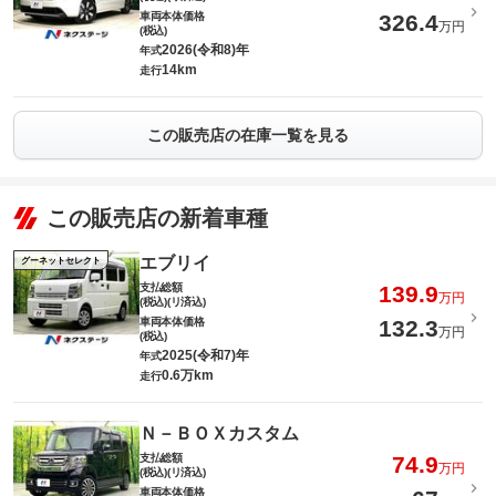
車両本体価格
326.4
万円
(税込)
2026(令和8)年
年式
14km
走行
この販売店の在庫一覧を見る
この販売店の新着車種
エブリイ
グーネットセレクト
支払総額
139.9
万円
(税込)(リ済込)
車両本体価格
132.3
万円
(税込)
2025(令和7)年
年式
0.6万km
走行
Ｎ－ＢＯＸカスタム
支払総額
74.9
万円
(税込)(リ済込)
車両本体価格