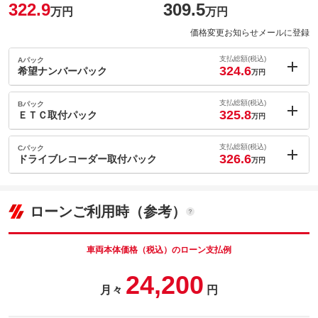
322.9
309.5
万円
万円
価格変更お知らせメールに登録
支払総額(税込)
Aパック
324.6
希望ナンバーパック
万円
内：オプシ
1.7
ョン価格
支払総額(税込)
Bパック
万円
325.8
(税込)
ＥＴＣ取付パック
万円
車両本体価
309.5
万円
内：オプシ
格
2.9
ョン価格
支払総額(税込)
Cパック
万円
326.6
(税込)
ドライブレコーダー取付パック
万円
車両本体価
309.5
万円
内：オプシ
格
パック内容
3.7
ョン価格
万円
(税込)
ローンご利用時（参考）
車両本体価
309.5
万円
格
パック内容
備考
－
車両本体価格（税込）のローン支払例
パック内容
24,200
このパックの見積もり依頼（無料）
備考
－
月々
円