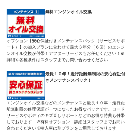
修理回数
無制限
無料エンジンオイル交換
車両本体価格
期間中は何度でも修理可能！修理金額は車両本体価格の１
上限金額
００％までしっかり保証します。車両本体価格５０万円以
下の場合は５０万円まで保証します。
オプション【安心保証付きメンテナンスパック（サービスサポ
無し
ート）】の加入プランに合わせて最大３年分（６回）のエンジ
免責金
保証修理の対象となる場合は、お客様の費用負担は一切ご
ざいません。
ンオイル交換が付帯！アフターサービスもお任せください！※
詳細や各種条件はスタッフまでお問い合わせください
全国のネクステージで受付可能！ご遠方でネクステージに
保証修理
持ち込めないお客様も保証修理はお受け頂けます。詳細
受付先
は、スタッフまでお気軽にお尋ねください。
最長１０年！走行距離無制限の安心保証付
きメンテナンスパック！
法定整備
整備無 車両状態については販売店にご確認ください
法定整備
-
について
エンジンオイル交換などのメンテナンスと最長１０年・走行距
離無制限の修理保証が一つになったお得なパックです。ロード
サービスやボディのキズ直しサポートなどのお得な特典も付帯
しております！※有料オプション 詳細はスタッフまでお問い
合わせください※輸入車は別プランをご用意しております