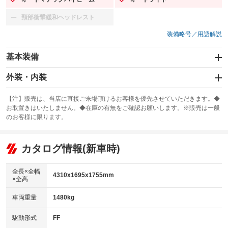
：装備あり
：装備あり
頸部衝撃緩和ヘッドレスト
：装備なし
装備略号／用語解説
基本装備
エアバッグ：運転席/助手席/サイド
外装・内装
：装備あり
スライドドア：両面電動
カーナビ
：装備あり
：装備なし
【注】販売は、当店に直接ご来場頂けるお客様を優先させていただきます。◆
お取置きはいたしません。◆在庫の有無をご確認お願いします。※販売は一般
サンルーフ
ABS
TV
：装備なし
：装備あり
：装備なし
のお客様に限ります。
エアコン
Wエアコン
オーディオ
：装備あり
：装備なし
：装備なし
リフトアップ
パワーステアリング
カタログ情報(新車時)
ビジュアル
：装備なし
：装備あり
：装備なし
ダウンヒルアシストコントロール
アルミホイール：15インチ
：装備なし
：装備あり
全長×全幅
4310x1695x1755mm
×全高
パワーウィンドウ
盗難防止システム
革シート
ハーフレザーシート
：装備あり
：装備あり
：装備なし
：装備あり
車両重量
1480kg
アイドリングストップ
ドライブレコーダー
キーレス
LEDヘッドランプ
：装備なし
：装備なし
：装備あり
：装備あり
USB入力端子
Bluetooth接続
駆動形式
FF
HID(キセノンライト)
ポータブルナビ
：装備あり
：装備なし
：装備なし
：装備なし