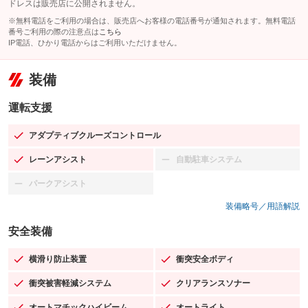
ドレスは販売店に公開されません。
※無料電話をご利用の場合は、販売店へお客様の電話番号が通知されます。無料電話
番号ご利用の際の注意点は
こちら
IP電話、ひかり電話からはご利用いただけません。
装備
運転支援
アダプティブクルーズコントロール
：装備あり
レーンアシスト
自動駐車システム
：装備あり
：装備なし
パークアシスト
：装備なし
装備略号／用語解説
安全装備
横滑り防止装置
衝突安全ボディ
：装備あり
：装備あり
衝突被害軽減システム
クリアランスソナー
：装備あり
：装備あり
オートマチックハイビーム
オートライト