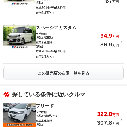
67
万円
(税込)
2016(平成28)年
年式
9.3万km
走行
スペーシアカスタム
支払総額
94.9
万円
(税込)(リ済込)
車両本体価格
86.9
万円
(税込)
2016(平成28)年
年式
3.3万km
走行
この販売店の在庫一覧を見る
探している条件に近いクルマ
フリード
支払総額
322.8
万円
(税込)(リ済込・追)
車両本体価格
307.8
万円
(税込)