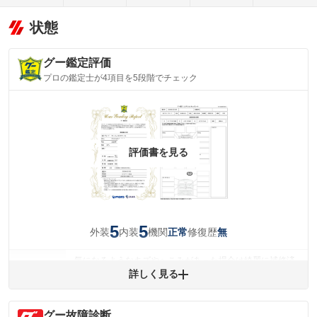
状態
グー鑑定評価
プロの鑑定士が4項目を5段階でチェック
評価書を見る
5
5
外装
内装
機関
修復歴
正常
無
気になるようなキズやへこみがあった場合は綺麗に補修済
みですが、 小さなキズやヘコミが残っている場合もありま
詳しく見る
外装
す。
(車両外装)
キズ・へこみについて問い合わせる
グー故障診断