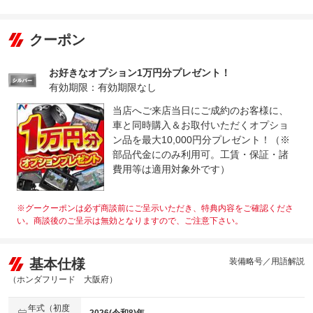
クーポン
お好きなオプション1万円分プレゼント！
有効期限：有効期限なし
当店へご来店当日にご成約のお客様に、
車と同時購入＆お取付いただくオプショ
ン品を最大10,000円分プレゼント！（※
部品代金にのみ利用可。工賃・保証・諸
費用等は適用対象外です）
※グークーポンは必ず商談前にご呈示いただき、特典内容をご確認くださ
い。商談後のご呈示は無効となりますので、ご注意下さい。
基本仕様
装備略号／用語解説
（ホンダフリード 大阪府）
年式（初度