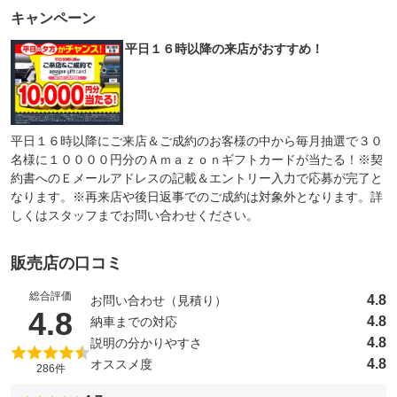
キャンペーン
平日１６時以降の来店がおすすめ！
平日１６時以降にご来店＆ご成約のお客様の中から毎月抽選で３０
名様に１００００円分のＡｍａｚｏｎギフトカードが当たる！※契
約書へのＥメールアドレスの記載＆エントリー入力で応募が完了と
なります。※再来店や後日返事でのご成約は対象外となります。詳
しくはスタッフまでお問い合わせください。
販売店の口コミ
総合評価
4.8
お問い合わせ（見積り）
（5点満点中）
4.8
4.8
納車までの対応
4.8
説明の分かりやすさ
4.8
オススメ度
286件