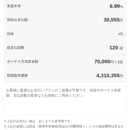
このパックの見積もり依頼（無料）
備考
－
6.99
実質年率
%
このパックの見積もり依頼（無料）
30,555
初回お支払額
円
-
頭金
円
120
総支払回数
回
70,000
ボーナス月加算金額
円 × 2回
4,310,355
割賦販売価格
円
お客様に最適なお支払いプランのご提案が可能です。頭金やボーナス加算
額、支払回数の変更などお気軽にご用命ください。
※上記のお支払い例は、あくまでも参考例です。
※上記の金額には税金（車両本体価格(税込)の消費税除く）とその他諸費用は含まれ