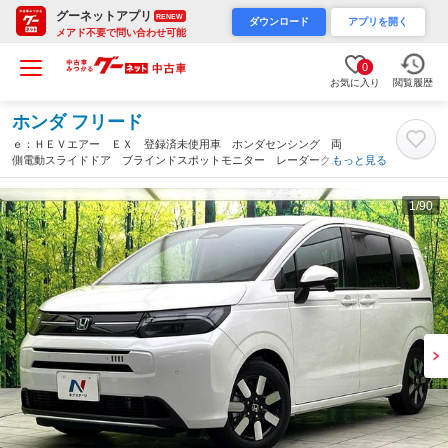
グーネットアプリ
RENEW
ダウンロード
アプリを開く
メアド不要で問い合わせ可能
0
お気に入り
閲覧履歴
ホンダ フリード
ｅ：ＨＥＶエアー ＥＸ 登録済未使用車 ホンダセンシング 両
側電動スライドドア ブラインドスポットモニター レーダークル
もっと見る
ーズコントロール ＬＥＤヘッド スマートキー 電動パーキング
ブレーキ オートブレーキホールド（大阪府）
1
/90