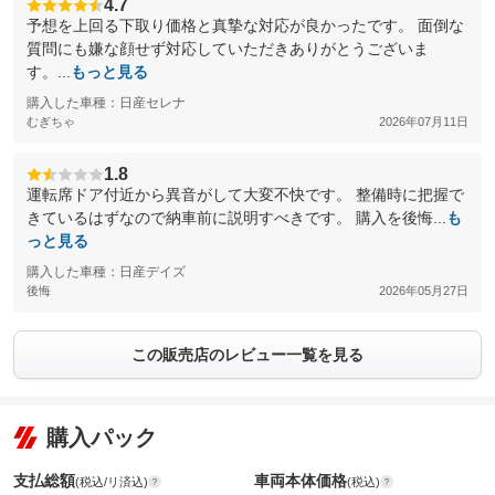
4.7
予想を上回る下取り価格と真摯な対応が良かったです。 面倒な
質問にも嫌な顔せず対応していただきありがとうございま
す。...
もっと見る
購入した車種：日産セレナ
むぎちゃ
2026年07月11日
1.8
運転席ドア付近から異音がして大変不快です。 整備時に把握で
きているはずなので納車前に説明すべきです。 購入を後悔...
も
っと見る
購入した車種：日産デイズ
後悔
2026年05月27日
この販売店のレビュー一覧を見る
購入パック
支払総額
車両本体価格
(税込/リ済込)
(税込)