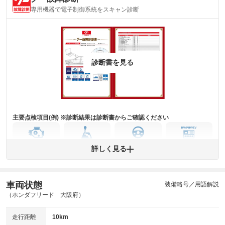
内装
気になる汚れ等がない綺麗な室内を保っています。
専用機器で電子制御系統をスキャン診断
(内装状態)
主要機関に不具合はありません。
機関
詳細は鑑定書をご確認ください。
修復歴
診断書を見る
※グー鑑定は保証サービスではございません。購入時は必ず現車をご確認
下さい。
※実際にお渡しするコンディションチェックシートにつきましては、形式
および表示項目が異なる場合がございます。
※グー鑑定の評価はあくまでも記載している鑑定日の鑑定結果となりま
す。車両情報等の詳細は各販売店へお問い合わせ下さい。
主要点検項目(例) ※診断結果は診断書からご確認ください
エンジン
トランス
パワー
HV/PHV/EV
詳しく見る
ミッション
ステアリング
車両状態
ABS
エアーバッグ
先進安全装備
その他
装備略号／用語解説
（ホンダフリード 大阪府）
※異常がある場合は主要点検項目が赤色になり、異常と表記されます。
※車に装備されていない項目は「-」と表記されます
走行距離
10km
※グー故障診断は保証サービスではございません。購入時は必ず現車をご