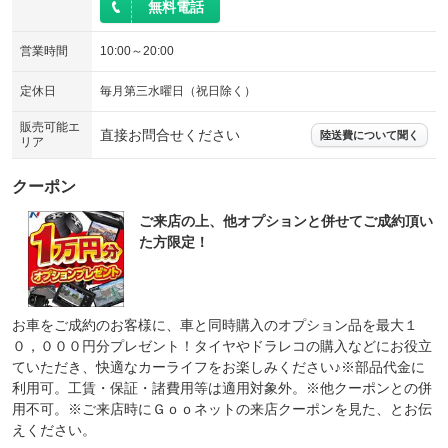
無料電話
営業時間
10:00～20:00
定休日
毎月第三水曜日（祝日除く）
販売可能エ
直接お問合せください
陸送費について聞く
リア
クーポン
ご来店の上、他オプションと併せてご成約頂い
た方限定！
お車をご成約のお客様に、車と同時購入のオプション品を最大１
０，０００円分プレゼント！タイヤやドラレコの購入などにお役立
ていただき、快適なカーライフをお楽しみください♪※部品代金に
利用可。工賃・保証・諸費用等は適用対象外。※他クーポンとの併
用不可。※ご来店時にＧｏｏネットの来店クーポンを見た、とお伝
えください。