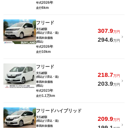
2026年
年式
6km
走行
フリード
支払総額
307.9
万円
(税込)(リ済込・追)
車両本体価格
294.6
万円
(税込)
2026年
年式
10km
走行
フリード
支払総額
218.7
万円
(税込)(リ済込・追)
車両本体価格
203.9
万円
(税込)
2023年
年式
1.1万km
走行
フリードハイブリッド
支払総額
209.9
万円
(税込)(リ済込・追)
車両本体価格
199.1