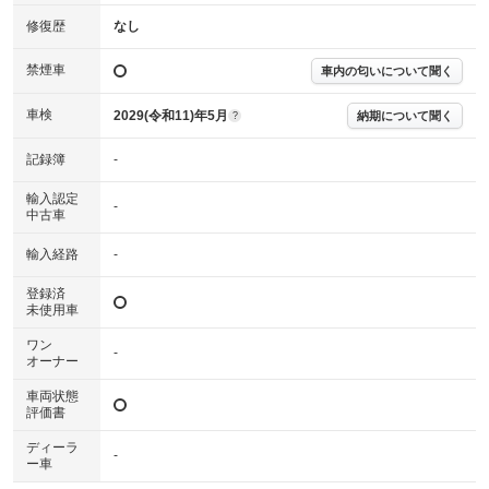
確認下さい。
※実際にお渡しする故障診断書につきましては、形式および表示項目が異
修復歴
なし
なる場合がございます。
※グー故障診断書はあくまでも実施時点での診断結果となります。将来に
禁煙車
車内の匂いについて聞く
わたり車両状態を担保するものではありませんので、車両情報等の詳細は
各販売店へお問い合わせ下さい。
車検
2029(令和11)年5月
納期について聞く
?
記録簿
-
輸入認定
-
中古車
輸入経路
-
登録済
未使用車
ワン
-
オーナー
車両状態
評価書
ディーラ
-
ー車