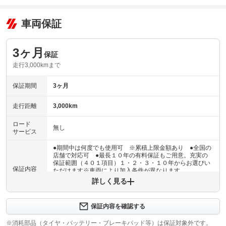
車両保証
3ヶ月
保証
走行3,000kmまで
保証期間
3ヶ月
走行距離
3,000km
ロード
無し
サービス
●期間中は何度でも使用可 ※累積上限金額あり ●全国の
店舗で対応可 ●最長１０年の有料保証もご用意。充実の
保証範囲（４０１項目）１・２・３・１０年からお選びい
保証内容
ただけます※車両により加入条件が異なります
詳しく見る
保証内容について問い合わせる
３ヶ月・３０００ｋｍ以内ならエンジン、トランスミッシ
保証内容を確認する
保証項目
ョン、ハイブリッド、ステアリング、ブレーキの各機構に
おける主要項目を無償修理（または交換）いたします。
※消耗部品（タイヤ・バッテリー・ブレーキパッド等）は保証対象外です。