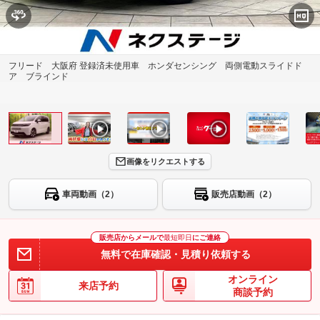
フリード 大阪府 登録済未使用車 ホンダセンシング 両側電動スライドド
ア ブラインド
画像をリクエストする
車両動画（2）
販売店動画（2）
販売店からメールで
最短即日
にご連絡
無料で在庫確認・見積り依頼する
オンライン
来店予約
商談予約