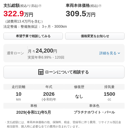
支払総額
車両本体価格
(税込/リ済込)
(税込)
322.9
309.5
万円
万円
（諸費用13.4万円を含む）
法定整備：
整備無
保証：
3ヶ月・3000km
希望予算で相談してみる
価格変更をお知らせ
24,200
月々
円
通常ローン
詳細を見る
実質年率6.99%・120回
ローンについて相談する
走行距離
年式
修復歴
排気量
10
2026
1500
なし
km
(令和8)年
cc
車検
車体色
2029(令和11)年5月
プラチナホワイト・パール
支払総額には、車両本体価格の他、保険料、税金、登録等に伴う費用、リサイクル預託金
相当額等、購入時に必要な全ての費用が含まれています。