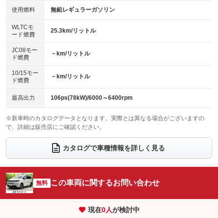
100V電源
クリーンディーゼル
バックカメラ
ETC
使用燃料
無鉛レギュラーガソリン
：装備なし
：装備なし
：装備なし
：装備なし
センターデフロック
エアロ
スマートキー
：装備なし
WLTCモ
：装備なし
：装備あり
25.3km/リットル
ード燃費
レンタカーアップ
展示・試乗車
ローダウン
ランフラットタイヤ
：装備なし
：装備なし
：装備なし
：装備なし
JC08モー
－km/リットル
ド燃費
電動格納ミラー
パワーシート
3列シート
：装備あり
：装備なし
：装備あり
10/15モー
装備略号／用語解説
－km/リットル
ベンチシート
フルフラットシート
ド燃費
：装備なし
：装備なし
チップアップシート
オットマン
：装備なし
：装備なし
最高出力
106ps(78kW)/6000～6400rpm
電動格納サードシート
シートヒーター
：装備なし
：装備あり
※新車時のカタログデータとなります。実際とは異なる場合がございますの
で、詳細は販売店にご確認ください。
ウォークスルー
後席モニター
：装備なし
：装備なし
電動リアゲート
フロントカメラ
カタログで車種情報を詳しく見る
：装備なし
：装備なし
シートエアコン
全周囲カメラ
：装備なし
：装備なし
サイドカメラ
ルーフレール
この車両に関するお問い合わせ
：装備なし
無料
：装備なし
エアサスペンション
ヘッドライトウォッシャー
：装備なし
：装備なし
現在
0
人
が検討中
装備略号／用語解説