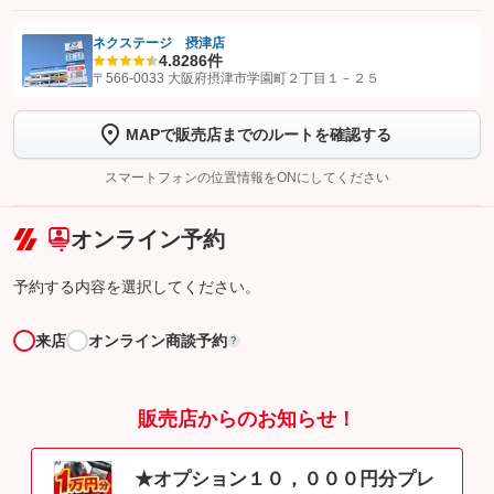
ネクステージ 摂津店
4.8
286件
【STEP1】
認証画面でグーネットを友だち追加してから「許可する」ボタンを押
〒566-0033 大阪府摂津市学園町２丁目１－２５
します
MAPで販売店までのルートを確認する
【STEP2】
トーク画面で
ボタンをタップして問い合わせを
完了してください。
スマートフォンの位置情報をONにしてください
こちら
オンライン予約
予約する内容を選択してください。
来店
オンライン商談予約
?
販売店からのお知らせ！
★オプション１０，０００円分プレ