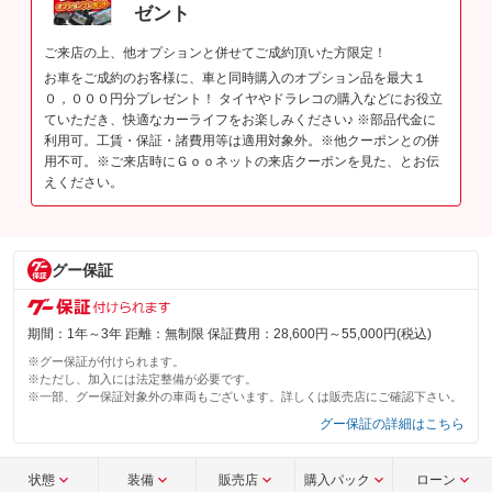
ゼント
ご来店の上、他オプションと併せてご成約頂いた方限定！
お車をご成約のお客様に、車と同時購入のオプション品を最大１
０，０００円分プレゼント！ タイヤやドラレコの購入などにお役立
ていただき、快適なカーライフをお楽しみください♪ ※部品代金に
利用可。工賃・保証・諸費用等は適用対象外。※他クーポンとの併
用不可。※ご来店時にＧｏｏネットの来店クーポンを見た、とお伝
えください。
グー保証
期間：1年～3年 距離：無制限 保証費用：28,600円～55,000円(税込)
※グー保証が付けられます。
※ただし、加入には法定整備が必要です。
※一部、グー保証対象外の車両もございます。詳しくは販売店にご確認下さい。
グー保証の詳細はこちら
状態
装備
販売店
購入パック
ローン