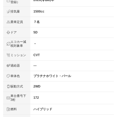
2026(令和8)年
登録）
排気量
1500cc
乗車定員
７名
ドア
5D
エコカー減
－
税対象車
ミッション
CVT
過給器
―
車体色
プラチナホワイト・パール
駆動方式
2WD
車台番号下
172
3桁
燃料
ハイブリッド