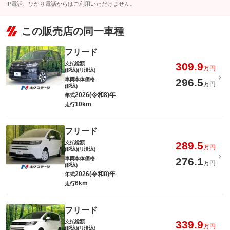
IP電話、ひかり電話からはご利用いただけません。
この販売店の同一車種
フリード
支払総額
309.9
万円
(税込)(リ済込)
車両本体価格
296.5
万円
(税込)
2026(令和8)年
年式
10km
走行
フリード
支払総額
289.5
万円
(税込)(リ済込)
車両本体価格
276.1
万円
(税込)
2026(令和8)年
年式
6km
走行
フリード
支払総額
339.9
万円
(税込)(リ済込)