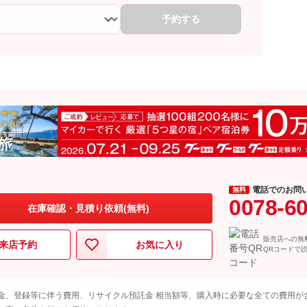
予約する
電話でのお問
無料
0078-6
在庫確認・見積り依頼(無料)
販売店への無
来店予約
お気に入り
QRコードで
金、登録等に伴う費用、リサイクル預託金 相当額等、購入時に必要な全ての費用が