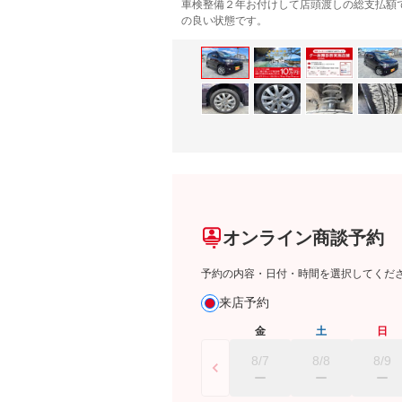
車検整備２年お付けして店頭渡しの総支払額
の良い状態です。
オンライン商談予約
予約の内容・日付・時間を選択してくだ
来店予約
金
土
日
8/7
8/8
8/9