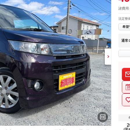
諸費用 
法定整
希望
通常
2
(平