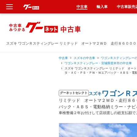
中古車
輸入車
中古車販売
新車
中古車
スズキ ワゴンＲスティングレー リミテッド オートマ２ＷＤ 走行８６００
輸入車
中古車
スズキの中古車
ワゴンＲスティングレー
ワゴンＲスティングレー・宮城県登米市の中古車
スズキ ワゴンＲスティングレー リミテッド オー
クルマ買取
タ・ＡＣ・ＰＳ・ＰＷ・Ｗエアバック・ＡＢＳ・電
カーリース
ワゴンＲ
スズキ
グーネットセレクト
リミテッド オートマ２ＷＤ・走行８６
タイヤ交換
バック・ＡＢＳ・電動格納ミラー・ナビ
車検整備２年お付けして店頭渡しの総支払額で
整備工場
車検