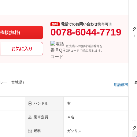
電話でのお問い合わせ
携帯可
無料
ク
0078-6044-7719
依頼(無料)
（
販売店への無料電話番号を
お気に入り
QRコードで読み取れます。
グレー 宮城県）
用語解説
ハンドル
右
乗車定員
４名
ク
燃料
ガソリン