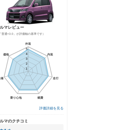
ルマレビュー
「普通=3.0」が評価軸の基準です）
外装
外装
5
5
4
4
価格
価格
内装
内装
3
3
2
2
1
1
装備
装備
走行
走行
乗り心地
乗り心地
燃費
燃費
評価詳細を見る
ルマのクチコミ