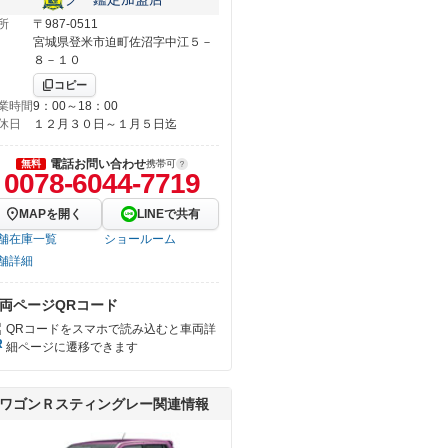
所
〒987-0511
宮城県登米市迫町佐沼字中江５－
８－１０
コピー
業時間
9：00～18：00
休日
１２月３０日～１月５日迄
電話お問い合わせ
無料
携帯可
0078-6044-7719
MAPを開く
LINEで共有
舗在庫一覧
ショールーム
舗詳細
両ページQRコード
QRコードをスマホで読み込むと車両詳
細ページに遷移できます
ワゴンＲスティングレー関連情報