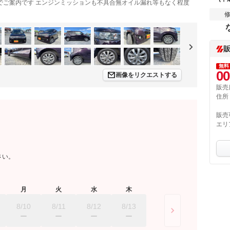
でご案内です エンジンミッションも不具合無オイル漏れ等もなく程度
無料
00
画像をリクエストする
販売
住所
販売
エリ
さい。
月
火
水
木
8/10
8/11
8/12
8/13