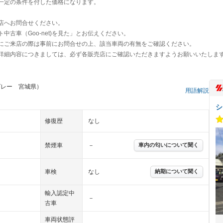
一定の条件を付した価格になります。
店へお問合せください。
古車（Goo-net)を見た」とお伝えください。
にご来店の際は事前にお問合せの上、該当車両の有無をご確認ください。
詳細内容につきましては、必ず各販売店にご確認いただきますようお願いいたしま
グレー 宮城県）
用語解説
シ
修復歴
なし
禁煙車
－
車内の匂いについて聞く
車検
なし
納期について聞く
輸入認定中
－
古車
車両状態評