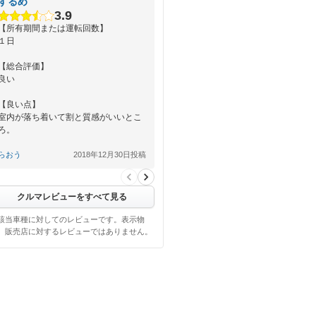
するめ
3.9
【所有期間または運転回数】
１日
【総合評価】
良い
【良い点】
室内が落ち着いて割と質感がいいとこ
ろ。
【悪い点】
らおう
2018年12月30日投稿
特になし
クルマレビューをすべて見る
該当車種に対してのレビューです。表示物
、販売店に対するレビューではありません。