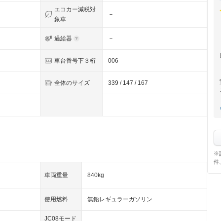
エコカー減税対
－
象車
過給器
－
車台番号下３桁
006
全体のサイズ
339 / 147 / 167
※
件
車両重量
840kg
使用燃料
無鉛レギュラーガソリン
JC08モード