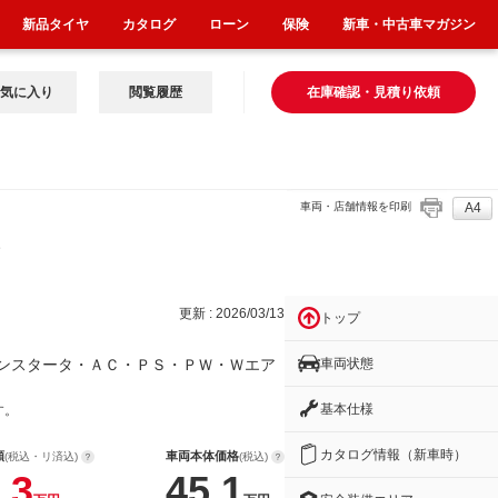
新品タイヤ
カタログ
ローン
保険
新車・中古車マガジン
気に入り
閲覧履歴
在庫確認・見積り依頼
車両・店舗情報を印刷
A4
ー
更新 : 2026/03/13
トップ
車両状態
ンスタータ・ＡＣ・ＰＳ・ＰＷ・Ｗエア
基本仕様
す。
カタログ情報（新車時）
額
車両本体価格
(税込・リ済込)
(税込)
.3
45.1