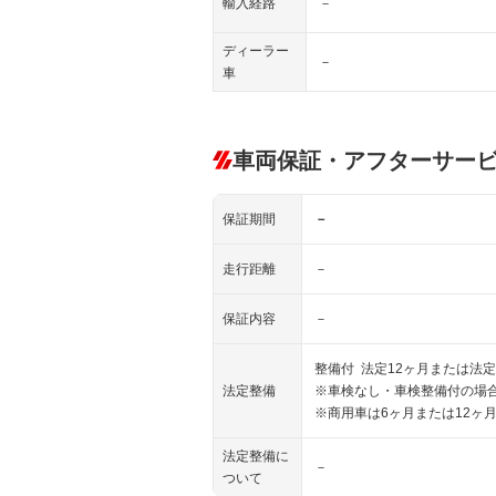
輸入経路
－
ディーラー
－
車
車両保証・アフターサー
保証期間
－
走行距離
－
保証内容
－
整備付 法定12ヶ月または法定
法定整備
※車検なし・車検整備付の場合
※商用車は6ヶ月または12ヶ
法定整備に
－
ついて