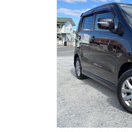
マガジン
車カタログ
自動車ローン
保険
レビュー
価格相場
教習所
用語集