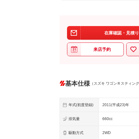
在庫確認・見積り
来店予約
基本仕様
（スズキ ワゴンＲスティン
年式(初度登録)
2011(平成23)年
排気量
660cc
駆動方式
2WD