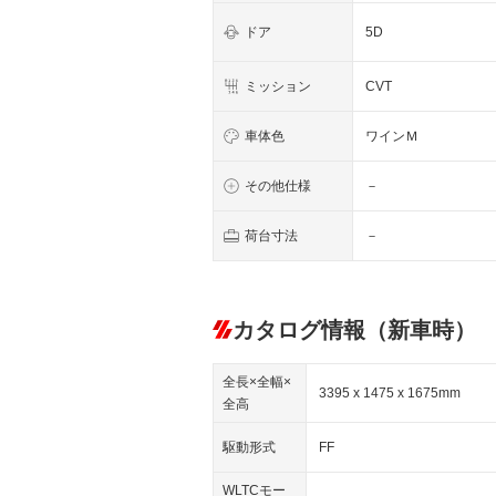
ドア
5D
ミッション
CVT
車体色
ワインＭ
その他仕様
－
荷台寸法
－
カタログ情報（新車時）
全長×全幅×
3395 x 1475 x 1675mm
全高
駆動形式
FF
WLTCモー