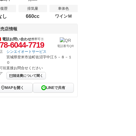
修復歴
排気量
車体色
なし
660cc
ワインＭ
販売店情報
電話お問い合わせ
携帯可
78-6044-7719
電話番号QR
店
シンエイオートサービス
宮城県登米市迫町佐沼字中江５－８－１
０
可能
直接お問合せください
ア
陸送費について聞く
MAPを開く
LINEで共有