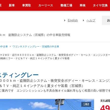
店
新車
車買取
カーリース
整備工場
車検
タイヤ交換
English
ヘルプ
お
０ｋｍ 盗難防止システム（宮城県）の中古車販売情報
の中古車
ワゴンＲスティングレー・宮城県の中古車
トマ２ＷＤ・走行８６０００ｋｍ・盗難防止システム・衝突安全ボディー・キーレス・エンジンスタ
動格納ミラー・ナビ＆ＴＶ・純正１４インチアルミ夏タイヤ装着
スティングレー
０００ｋｍ・盗難防止システム・衝突安全ボディー・キーレス・エンジ
＆ＴＶ・純正１４インチアルミ夏タイヤ装着（宮城県）
ご案内です エンジンミッションも不具合無オイル漏れ等もなく程度の良い状態で
支払総
1
/82
49