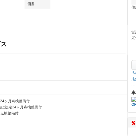
－
価書
住
営
定
ビス
店
店
車
24ヶ月点検整備付
は法定24ヶ月点検整備付
月点検整備付