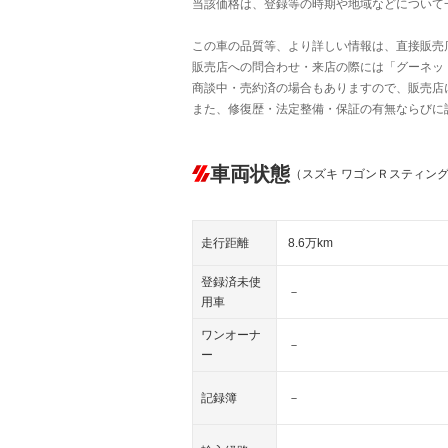
当該価格は、登録等の時期や地域などについて
この車の品質等、より詳しい情報は、直接販売
販売店への問合わせ・来店の際には「グーネット中
商談中・売約済の場合もありますので、販売店
また、修復歴・法定整備・保証の有無ならびに
車両状態
（スズキ ワゴンＲスティン
走行距離
8.6万km
登録済未使
－
用車
ワンオーナ
－
ー
記録簿
－