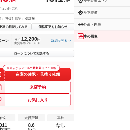
安全装備エリア
万円
万円
4.2万円含む
基本装備
備：
整備付
保証：
保証無
外装・内装
予算で相談してみる
価格変更をお知らせ
車の画像
12,200
月々
円
ローン
詳細を見る
実質年率 9%・48回
ローンについて相談する
販売店からメールで
最短即日
にご連絡
在庫の確認・見積り依頼
来店予約
お気に入り
年式
走行距離
車検
011
8.6
なし
成23)年
万km