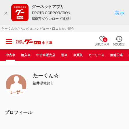
グーネットアプリ
表示
PROTO CORPORATION
800万ダウンロード達成！
たーくん☆さんのクルマレビュー・口コミをご紹介
0
お気に入り
閲覧履歴
中古車
輸入車
中古車販売店
新車
車買取
カーリース
整備工場
たーくん☆
福井県敦賀市
プロフィール