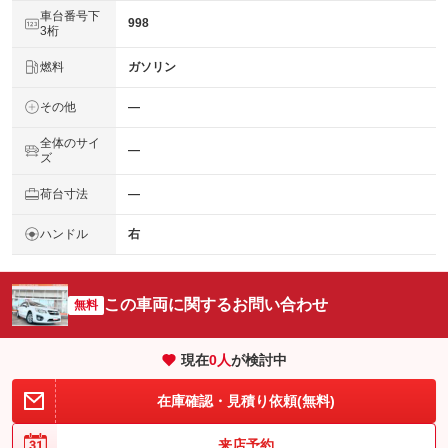
車台番号下
998
3桁
燃料
ガソリン
その他
―
全体のサイ
―
ズ
荷台寸法
―
ハンドル
右
この車両に関するお問い合わせ
無料
現在
0
人
が検討中
在庫確認・見積り依頼(無料)
来店予約