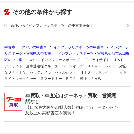
その他の条件から探す
同じ条件から「インプレッサスポーツ」の中古車を探す
中古車
スバルの中古車
インプレッサスポーツの中古車
インプレッ
サスポーツ・宮城県の中古車
インプレッサスポーツ・宮城県仙台市宮城野
区の中古車
スバル インプレッサスポーツ ２．０ｉアイサイト ４ＷＤ
アイサイト 全車速追従クルーズ レーンキープ Ｂｌｕｅｔｏｏｔｈ対応
ＳＤナビＴＶ バックカメラ パドルシフト ＨＩＤヘッドライト ヘッド
ライトウォッシャー スマートキー ＥＴＣ 純正１５ＡＷ
車買取・車査定はグーネット買取 営業電
話なし
【日本最大級の加盟店数】約30万のデータから予
想以上の高額査定を実現！