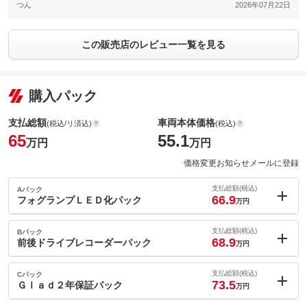
つん
2026年07月22日
この販売店のレビュー一覧を見る
購入パック
支払総額
車両本体価格
(税込/リ済込)
(税込)
65
55.1
万円
万円
価格変更お知らせメールに登録
支払総額(税込)
Aパック
66.9
フォグランプＬＥＤ化パック
万円
内：オプシ
1.9
ョン価格
支払総額(税込)
Bパック
万円
68.9
(税込)
前後ドライブレコーダーパック
万円
車両本体価
55.1
万円
内：オプシ
格
3.9
ョン価格
支払総額(税込)
Cパック
万円
73.5
(税込)
Ｇｌａｄ２年保証パック
万円
車両本体価
55.1
万円
内：オプシ