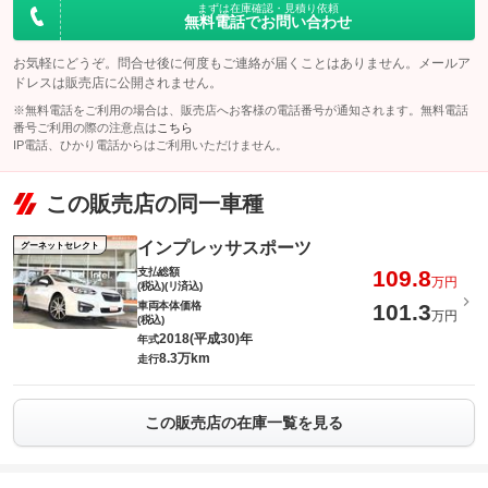
まずは在庫確認・見積り依頼
無料電話でお問い合わせ
お気軽にどうぞ。問合せ後に何度もご連絡が届くことはありません。メールア
ドレスは販売店に公開されません。
※無料電話をご利用の場合は、販売店へお客様の電話番号が通知されます。無料電話
番号ご利用の際の注意点は
こちら
IP電話、ひかり電話からはご利用いただけません。
この販売店の同一車種
インプレッサスポーツ
グーネットセレクト
支払総額
109.8
万円
(税込)(リ済込)
車両本体価格
101.3
万円
(税込)
2018(平成30)年
年式
8.3万km
走行
この販売店の在庫一覧を見る