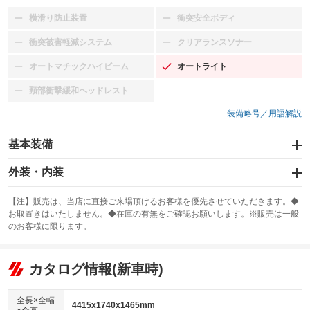
横滑り防止装置
衝突安全ボディ
：装備なし
：装備なし
衝突被害軽減システム
クリアランスソナー
：装備なし
：装備なし
オートマチックハイビーム
オートライト
：装備なし
：装備あり
頸部衝撃緩和ヘッドレスト
：装備なし
装備略号／用語解説
基本装備
エアバッグ：運転席/助手席
外装・内装
：装備あり
スライドドア
カーナビ：SDナビ
：装備なし
：装備あり
【注】販売は、当店に直接ご来場頂けるお客様を優先させていただきます。◆
お取置きはいたしません。◆在庫の有無をご確認お願いします。※販売は一般
サンルーフ
ABS
TV：フルセグ
：装備なし
：装備あり
：装備あり
のお客様に限ります。
エアコン
Wエアコン
オーディオ：CDまたはCDチェンジャー
：装備あり
：装備あり
：装備あり
リフトアップ
パワーステアリング
カタログ情報(新車時)
ビジュアル：-／DVD再生
：装備なし
：装備あり
：装備あり
ダウンヒルアシストコントロール
アルミホイール：15インチ
：装備なし
：装備あり
全長×全幅
4415x1740x1465mm