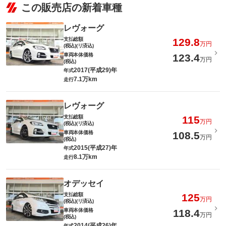
この販売店の新着車種
レヴォーグ
支払総額
129.8
万円
(税込)(リ済込)
車両本体価格
123.4
万円
(税込)
2017(平成29)年
年式
7.1万km
走行
レヴォーグ
支払総額
115
万円
(税込)(リ済込)
車両本体価格
108.5
万円
(税込)
2015(平成27)年
年式
8.1万km
走行
オデッセイ
支払総額
125
万円
(税込)(リ済込)
車両本体価格
118.4
万円
(税込)
2014(平成26)年
年式