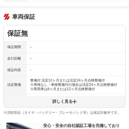
車両保証
保証無
保証期間
-
走行距離
-
保証内容
-
整備付 法定12ヶ月または法定24ヶ月点検整備付
法定整備
※車検なし・車検整備付の場合は法定24ヶ月点検整備付
※商用車は6ヶ月または12ヶ月点検整備付
認証自社整備工場にて１２ヶ月又は２４ヶ月法定点検と、
詳しく見る
法定整備
弊社独自の２６項目点検を行います。部品交換は社内規定
について
があり、厳しい交換基準を設けております。整備後は整備
記録簿を発行しておりますのでご安心ください。
※消耗部品（タイヤ・バッテリー・ブレーキパッド等）は保証対象外です。
安心・安全の自社認証工場を完備しており