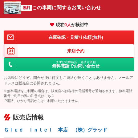
サイドカメラ
ルーフレール
この車両に関するお問い合わせ
：装備なし
無料
：装備なし
エアサスペンション
ヘッドライトウォッシャー
：装備なし
：装備なし
現在
0
人
が検討中
装備略号／用語解説
在庫確認・見積り依頼(無料)
来店予約
まずは在庫確認・見積り依頼
無料電話でお問い合わせ
お気軽にどうぞ。問合せ後に何度もご連絡が届くことはありません。メールア
ドレスは販売店に公開されません。
※無料電話をご利用の場合は、販売店へお客様の電話番号が通知されます。無料電話
番号ご利用の際の注意点は
こちら
IP電話、ひかり電話からはご利用いただけません。
販売店情報
Ｇｌａｄ Ｉｎｔｅｌ 本店 （株）グラッド