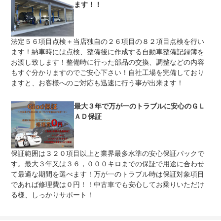
ます！！
法定５６項目点検＋当店独自の２６項目の８２項目点検を行い
ます！納車時には点検、整備後に作成する自動車整備記録簿を
お渡し致します！整備時に行った部品の交換、調整などの内容
もすぐ分かりますのでご安心下さい！自社工場を完備しており
ますと、お客様へのご対応も迅速に行う事が出来ます！
最大３年で万が一のトラブルに安心のＧＬ
ＡＤ保証
保証範囲は３２０項目以上と業界最多水準の安心保証パックで
す。最大３年又は３６，０００キロまでの保証で用途に合わせ
て最適な期間を選べます！万が一のトラブル時は保証対象項目
であれば修理費は０円！！中古車でも安心してお乗りいただけ
る様、しっかりサポート！