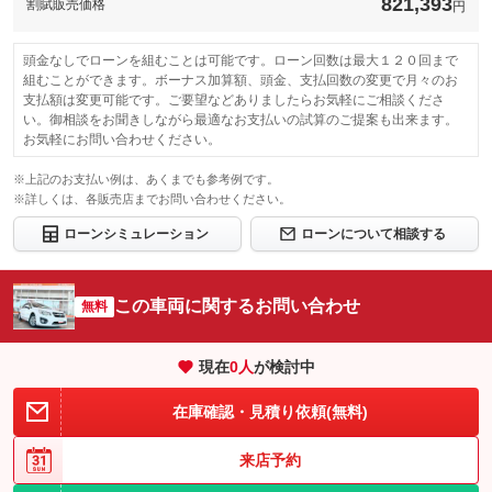
821,393
割賦販売価格
円
-
このパックの見積もり依頼（無料）
ビスの有無
免責金
無し
頭金なしでローンを組むことは可能です。ローン回数は最大１２０回まで
このパックの見積もり依頼（無料）
宮城県内のお客様は自社認証工場でご対応をさせて頂きます。他
保証修理受
組むことができます。ボーナス加算額、頭金、支払回数の変更で月々のお
県など遠方のお客様につきましては、最寄りの各メーカーのディ
付先
ーラー様に受け入れをお願いしております。
支払額は変更可能です。ご要望などありましたらお気軽にご相談くださ
い。御相談をお聞きしながら最適なお支払いの試算のご提案も出来ます。
ロードサー
無し
お気軽にお問い合わせください。
ビスの有無
※上記のお支払い例は、あくまでも参考例です。
このパックの見積もり依頼（無料）
※詳しくは、各販売店までお問い合わせください。
ローンシミュレーション
ローンについて相談する
この車両に関するお問い合わせ
無料
現在
0
人
が検討中
在庫確認・見積り依頼(無料)
来店予約