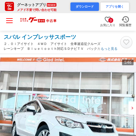
グーネットアプリ
RENEW
ダウンロード
アプリを開く
メアド不要で問い合わせ可能
0
お気に入り
閲覧履歴
スバル インプレッサスポーツ
２．０ｉアイサイト ４ＷＤ アイサイト 全車速追従クルーズ
レーンキープ Ｂｌｕｅｔｏｏｔｈ対応ＳＤナビＴＶ バックカメ
もっと見る
ラ パドルシフト ＨＩＤヘッドライト ヘッドライトウォッシャ
ー スマートキー ＥＴＣ 純正１５ＡＷ（宮城県）
1
/46