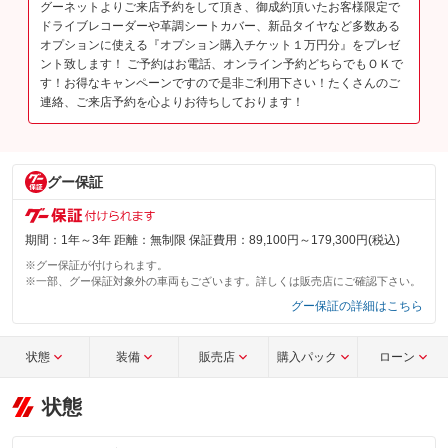
グーネットよりご来店予約をして頂き、御成約頂いたお客様限定で
ドライブレコーダーや革調シートカバー、新品タイヤなど多数ある
オプションに使える『オプション購入チケット１万円分』をプレゼ
ント致します！ ご予約はお電話、オンライン予約どちらでもＯＫで
す！お得なキャンペーンですので是非ご利用下さい！たくさんのご
連絡、ご来店予約を心よりお待ちしております！
グー保証
期間：1年～3年 距離：無制限 保証費用：89,100円～179,300円(税込)
※グー保証が付けられます。
※一部、グー保証対象外の車両もございます。詳しくは販売店にご確認下さい。
グー保証の詳細はこちら
状態
装備
販売店
購入パック
ローン
状態