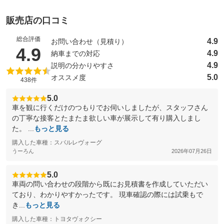
販売店の口コミ
総合評価
4.9
お問い合わせ（見積り）
（5点満点中）
4.9
4.9
納車までの対応
4.9
説明の分かりやすさ
5.0
オススメ度
438件
5.0
車を観に行くだけのつもりでお伺いしましたが、スタッフさん
の丁寧な接客とたまたま欲しい車が展示して有り購入しまし
た。 ...
もっと見る
購入した車種：スバルレヴォーグ
うーろん
2026年07月26日
5.0
車両の問い合わせの段階から既にお見積書を作成していただい
ており、わかりやすかったです。 現車確認の際には試乗もで
き...
もっと見る
購入した車種：トヨタヴォクシー