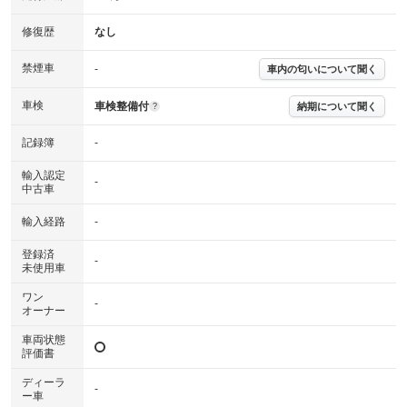
詳細は鑑定書をご確認ください。
修復歴
修復歴
なし
※グー鑑定は保証サービスではございません。購入時は必ず現車をご確認
下さい。
禁煙車
-
車内の匂いについて聞く
※実際にお渡しするコンディションチェックシートにつきましては、形式
および表示項目が異なる場合がございます。
※グー鑑定の評価はあくまでも記載している鑑定日の鑑定結果となりま
車検
車検整備付
納期について聞く
?
す。車両情報等の詳細は各販売店へお問い合わせ下さい。
記録簿
-
輸入認定
-
中古車
輸入経路
-
登録済
-
未使用車
ワン
-
オーナー
車両状態
評価書
ディーラ
-
ー車