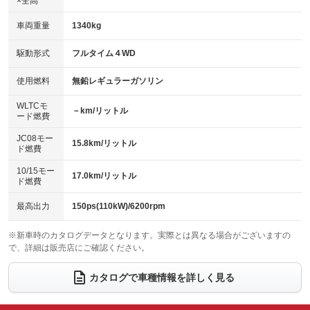
×全高
パワーウィンドウ
盗難防止システム
革シート
ハーフレザーシート
：装備あり
：装備あり
：装備なし
：装備なし
車両重量
1340kg
アイドリングストップ
ドライブレコーダー
キーレス
LEDヘッドランプ
：装備なし
：装備なし
：装備あり
：装備あり
USB入力端子
Bluetooth接続
駆動形式
フルタイム４WD
HID(キセノンライト)
ポータブルナビ
：装備なし
：装備あり
：装備なし
：装備なし
100V電源
クリーンディーゼル
バックカメラ
ETC
使用燃料
無鉛レギュラーガソリン
：装備なし
：装備なし
：装備あり
：装備あり
センターデフロック
エアロ
スマートキー
：装備なし
WLTCモ
：装備なし
：装備あり
－km/リットル
ード燃費
レンタカーアップ
展示・試乗車
ローダウン
ランフラットタイヤ
：装備なし
：装備なし
：装備なし
：装備なし
JC08モー
15.8km/リットル
ド燃費
電動格納ミラー
パワーシート
3列シート
：装備あり
：装備なし
：装備なし
10/15モー
装備略号／用語解説
17.0km/リットル
ベンチシート
フルフラットシート
ド燃費
：装備なし
：装備なし
チップアップシート
オットマン
：装備なし
：装備なし
最高出力
150ps(110kW)/6200rpm
電動格納サードシート
シートヒーター
：装備なし
：装備なし
※新車時のカタログデータとなります。実際とは異なる場合がございますの
で、詳細は販売店にご確認ください。
ウォークスルー
後席モニター
：装備なし
：装備なし
電動リアゲート
フロントカメラ
カタログで車種情報を詳しく見る
：装備なし
：装備なし
シートエアコン
全周囲カメラ
：装備なし
：装備なし