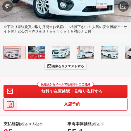
☆下取り車強化買い取り月間☆お気軽にご相談下さい！ 人気の安全機能アイサ
イト付！安心の４ＷＤ＆Ｂｌｕｅｔｏｏｔｈ対応ナビ付！
画像をリクエストする
販売店からメールで
最短即日
にご連絡
無料で在庫確認・見積り依頼する
来店予約
支払総額
車両本体価格
(税込/リ済込)
(税込)