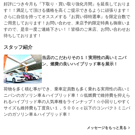
好評につき今月も『下取り・買い取り強化月間』を延長しておりま
す！！満足して頂ける価格を高くご提示できるように頑張ります！
さらに自信を持ってオススメする『お買い得特選車』を限定台数で
ご用意しております！お問い合わせ、来店予約限定特典も御座いま
すので、是非一度ご連絡下さい！！皆様のご来店、お問い合わせお
待ちしております！
スタッフ紹介
当店のこだわりその１！実用性の高いミニバ
ン、燃費の良いハイブリッド車を展示！
荷物を多く積む事ができ、乗車定員数も多く乗れる実用性の高いミ
ニバンのガソリン車＆ハイブリッド車！☆低燃費で維持費を抑えら
れるハイブリッド車の人気車種をラインナップ！☆小回りしやすく
サイズも維持費も丁度良い１，５００ｃｃ以下のコンパクトミニバ
ンのガソリン車＆ハイブリッド車！
メッセージをもっと見る