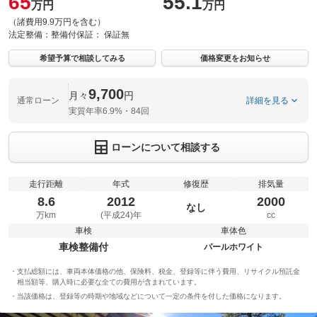
65
55.1
万円
万円
（諸費用9.9万円を含む）
法定整備：
整備付
保証：
保証無
希望予算で相談してみる
価格変更をお知らせ
9,700
月々
円
通常ローン
詳細を見る
実質年率6.9%・84回
ローンについて相談する
走行距離
年式
修復歴
排気量
8.6
2012
2000
なし
万km
(平成24)年
cc
車検
車体色
車検整備付
パールホワイト
支払総額には、車両本体価格の他、保険料、税金、登録等に伴う費用、リサイクル預託金
相当額等、購入時に必要な全ての費用が含まれています。
当該価格は、登録等の時期や地域などについて一定の条件を付した価格になります。