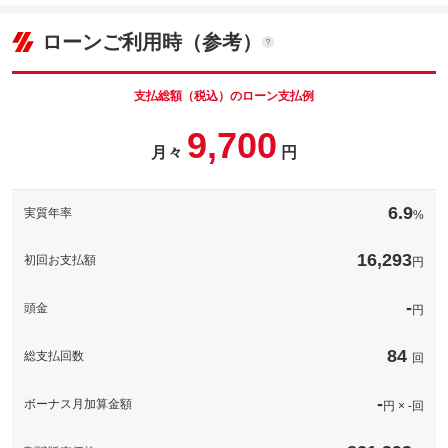
格
8.5
ョン価格
万円
(税込)
パック内容
ローンご利用時（参考）
車両本体価
55.1
万円
ＬＥＤフォグランプ！ライト廻りのカスタムでオススメです！ハ
格
ロゲンバルブと比べ２倍以上の明るさで、夜間走行時の視認性Ｕ
パック内容
Ｐにもなります！当店でも人気のイチ押しオプションです！
支払総額（税込）のローン支払例
ヘッドライトはＨＩＤが装着済みです！フォグランプはハロゲン
運転中は常に録画されており、状況等を確実に把握できる安心の
9,700
ですのでＬＥＤへ交換がオススメです！見た目はもちろん機能性
オプションになります！！前後カメラタイプは万が一の事故、煽
備考
もＵＰします！夜間の視認性も上がりますので安心して走行する
月々
円
り運転等様々なシーンで活用できます！
ことが出来ます！
パック内容
運転中は常に録画されており、状況等を確実に把握できる安心の
保証範囲は３２０項目以上の安心の保証パックです。２年、２
オプションになります！！前後カメラタイプは万が一の事故、煽
備考
４，０００キロまでの保証で万が一のトラブル時は保証対象項目
保証
基本支払総額と同じ
り運転等様々なシーンで活用できます！
6.9
実質年率
%
であれば修理費は０円！！中古車でも安心してお乗りいただける
様、しっかりサポート！
保証項目
-
保証
基本支払総額と同じ
16,293
初回お支払額
円
備考
－
修理回数・
-
上限金額
保証項目
-
[保証付]：2年・24000km いずれか早い時期が保証適用の条件とな
-
保証
頭金
円
ります。
免責金
-
修理回数・
-
計320項目
上限金額
84
保証範囲は３２０項目以上の安心の保証パックです。２年、２
総支払回数
回
保証修理受
-
保証項目
４，０００キロまでの保証で万が一のトラブル時は保証対象項目
付先
免責金
-
であれば修理費は０円！！中古車でも安心してお乗りいただける
様、しっかりサポート！
ロードサー
-
ボーナス月加算金額
円 × -回
-
保証修理受
ビスの有無
-
-車両本体価格。
付先
修理回数・
保証限度額の上限は車輌本体価格迄としますが、車輌本体価格が
上限金額
５０万円以下の場合は上限を５０万円（税込）と致します。
ロードサー