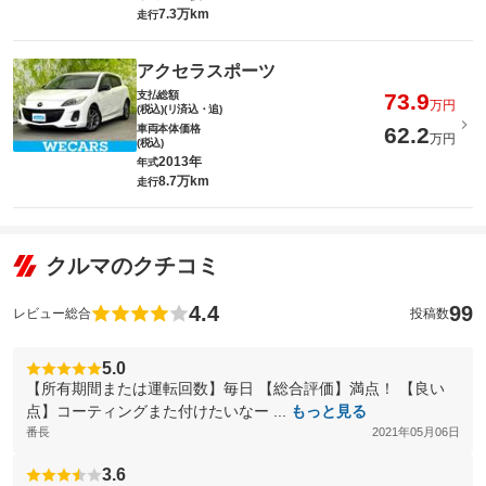
7.3万km
走行
アクセラスポーツ
支払総額
73.9
万円
(税込)(リ済込・追)
車両本体価格
62.2
万円
(税込)
2013年
年式
8.7万km
走行
クルマのクチコミ
4.4
99
レビュー総合
投稿数
5.0
【所有期間または運転回数】毎日 【総合評価】満点！ 【良い
点】コーティングまた付けたいなー ...
もっと見る
番長
2021年05月06日
3.6