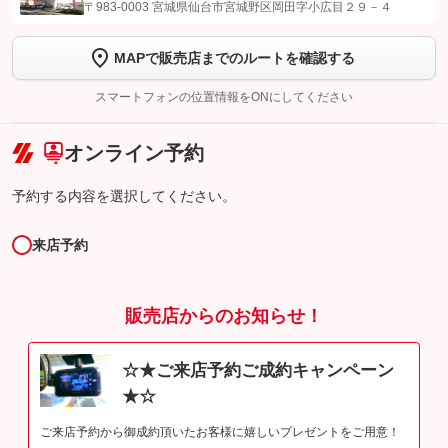
【STEP1】
認証画面でグーネットを友だち追加してから「許可する」ボタンを押
〒983-0003 宮城県仙台市宮城野区岡田字小広目２９－４
します
MAPで販売店までのルートを確認する
【STEP2】
トーク画面で
ボタンをタップして問い合わせを
完了してください。
スマートフォンの位置情報をONにしてください
こちら
オンライン予約
予約する内容を選択してください。
来店予約
販売店からのお知らせ！
☆★ご来店予約ご成約キャンペーン
★☆
ご来店予約から御成約頂いたお客様に嬉しいプレゼントをご用意！