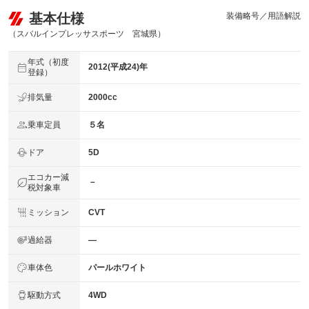
基本仕様
装備略号／用語解説
（スバルインプレッサスポーツ 宮城県）
年式（初度
2012(平成24)年
登録）
排気量
2000cc
乗車定員
５名
ドア
5D
エコカー減
－
税対象車
ミッション
CVT
過給器
―
車体色
パールホワイト
駆動方式
4WD