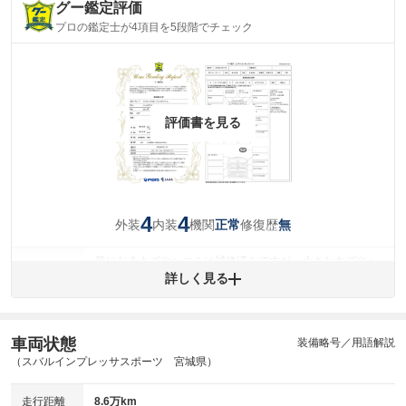
グー鑑定評価
プロの鑑定士が4項目を5段階でチェック
評価書を見る
4
4
外装
内装
機関
修復歴
正常
無
気になるキズやヘコミは補修済みですが、小さなキズやヘ
外装
コミが残っています。
詳しく見る
(車両外装)
キズ・へこみについて問い合わせる
内装
気になる汚れ等が、部分的にあります。
(内装状態)
車両状態
装備略号／用語解説
（スバルインプレッサスポーツ 宮城県）
主要機関に不具合はありません。
機関
走行距離
8.6万km