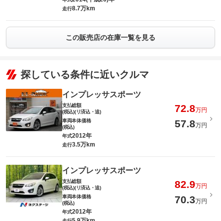
8.7万km
走行
この販売店の在庫一覧を見る
探している条件に近いクルマ
インプレッサスポーツ
支払総額
72.8
万円
(税込)(リ済込・追)
車両本体価格
57.8
万円
(税込)
2012年
年式
3.5万km
走行
インプレッサスポーツ
支払総額
82.9
万円
(税込)(リ済込・追)
車両本体価格
70.3
万円
(税込)
2012年
年式
5.9万km
走行