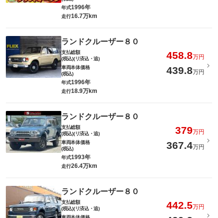
1996年
年式
16.7万km
走行
ランドクルーザー８０
支払総額
458.8
万円
(税込)(リ済込・追)
車両本体価格
439.8
万円
(税込)
1996年
年式
18.9万km
走行
ランドクルーザー８０
支払総額
379
万円
(税込)(リ済込・追)
車両本体価格
367.4
万円
(税込)
1993年
年式
26.4万km
走行
ランドクルーザー８０
支払総額
442.5
万円
(税込)(リ済込・追)
車両本体価格