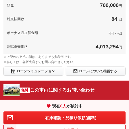
700,000
頭金
円
84
総支払回数
回
-
ボーナス月加算金額
円 × -回
4,013,254
割賦販売価格
円
※上記のお支払い例は、あくまでも参考例です。
※詳しくは、各販売店までお問い合わせください。
ローンシミュレーション
ローンについて相談する
この車両に関するお問い合わせ
無料
現在
0
人
が検討中
在庫確認・見積り依頼(無料)