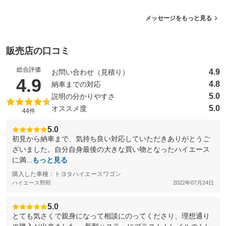
メッセージをもっと見る
販売店の口コミ
総合評価
4.9
お問い合わせ（見積り）
（5点満点中）
4.9
4.8
納車までの対応
5.0
説明の分かりやすさ
5.0
オススメ度
44件
5.0
初見から納車まで、気持ち良い対応していただきありがとうご
ざいました。自分自身最後の大きな買い物となったハイエース
に満...
もっと見る
購入した車種：トヨタハイエースワゴン
ハイエース野郎
2022年07月24日
5.0
とても気さくで親身になって相談にのってくださり、理想通り