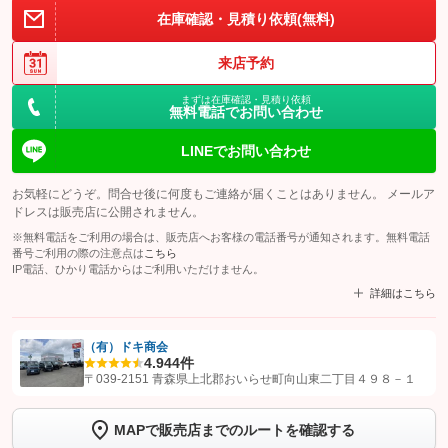
在庫確認・見積り依頼(無料)
来店予約
まずは在庫確認・見積り依頼
無料電話でお問い合わせ
LINEでお問い合わせ
お気軽にどうぞ。問合せ後に何度もご連絡が届くことはありません。 メールア
ドレスは販売店に公開されません。
※無料電話をご利用の場合は、販売店へお客様の電話番号が通知されます。無料電話
番号ご利用の際の注意点は
こちら
IP電話、ひかり電話からはご利用いただけません。
詳細はこちら
（有）ドキ商会
4.9
44件
【STEP1】
認証画面でグーネットを友だち追加してから「許可する」ボタンを押
〒039-2151 青森県上北郡おいらせ町向山東二丁目４９８－１
します
MAPで販売店までのルートを確認する
【STEP2】
トーク画面で
ボタンをタップして問い合わせを