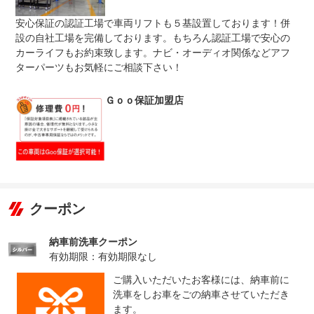
整備付 法定12ヶ月または法定24ヶ月点検整備付
安心保証の認証工場で車両リフトも５基設置しております！併
法定整備
※車検なし・車検整備付の場合は法定24ヶ月点検整備付
※商用車は6ヶ月または12ヶ月点検整備付
設の自社工場を完備しております。もちろん認証工場で安心の
カーライフもお約束致します。ナビ・オーディオ関係などアフ
法定整備
-
ターパーツもお気軽にご相談下さい！
について
Ｇｏｏ保証加盟店
クーポン
納車前洗車クーポン
有効期限：有効期限なし
ご購入いただいたお客様には、納車前に
洗車をしお車をごの納車させていただき
ます。