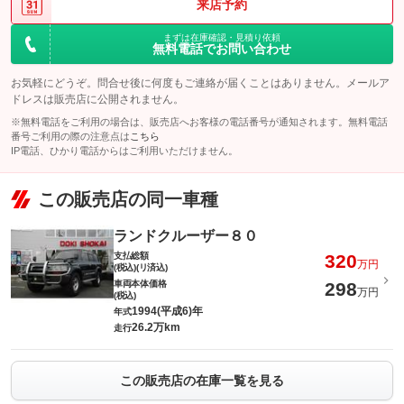
来店予約
まずは在庫確認・見積り依頼
無料電話でお問い合わせ
お気軽にどうぞ。問合せ後に何度もご連絡が届くことはありません。メールア
ドレスは販売店に公開されません。
※無料電話をご利用の場合は、販売店へお客様の電話番号が通知されます。無料電話
番号ご利用の際の注意点は
こちら
IP電話、ひかり電話からはご利用いただけません。
この販売店の同一車種
ランドクルーザー８０
支払総額
320
万円
(税込)(リ済込)
車両本体価格
298
万円
(税込)
1994(平成6)年
年式
26.2万km
走行
この販売店の在庫一覧を見る