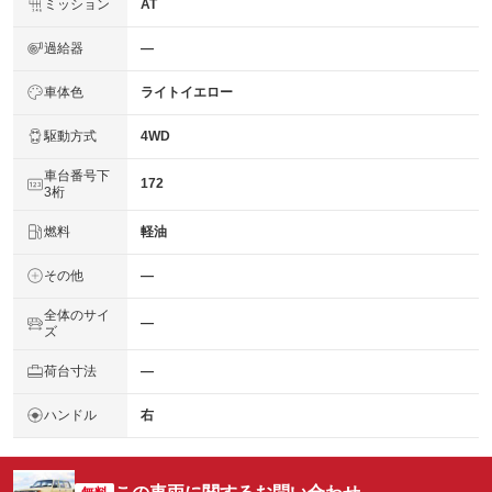
ミッション
AT
過給器
―
車体色
ライトイエロー
駆動方式
4WD
車台番号下
172
3桁
燃料
軽油
その他
―
全体のサイ
―
ズ
荷台寸法
―
ハンドル
右