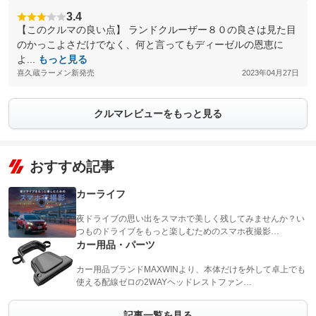
3.4
【このクルマの良い点】 ランドクルーザー８０の良さは見た目
のかっこよさだけでなく、何と言ってもディーゼルの恩恵に
よ...
もっと見る
喜久蔵ラーメン新発売
2023年04月27日
クルマレビューをもっと見る
おすすめ記事
カーライフ
夜ドライブの思い出をスマホで美しく残してみませんか？い
つものドライブをもっと楽しむためのスマホ夜撮影…
カー用品・パーツ
カー用品ブランドMAXWINより、本体だけを外して卓上でも
使える配線ゼロの2WAYヘッドレストファン…
記事一覧を見る