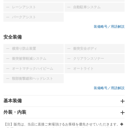
レーンアシスト
自動駐車システム
：装備なし
：装備なし
パークアシスト
：装備なし
装備略号／用語解説
安全装備
横滑り防止装置
衝突安全ボディ
：装備なし
：装備なし
衝突被害軽減システム
クリアランスソナー
：装備なし
：装備なし
オートマチックハイビーム
オートライト
：装備なし
：装備なし
頸部衝撃緩和ヘッドレスト
：装備なし
装備略号／用語解説
基本装備
エアバッグ：運転席
外装・内装
：装備あり
スライドドア
カーナビ
：装備なし
：装備なし
【注】販売は、当店に直接ご来場頂けるお客様を優先させていただきます。◆