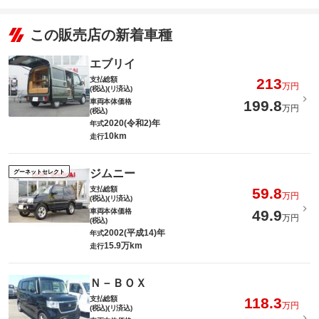
この販売店の新着車種
エブリイ
支払総額
213
万円
(税込)(リ済込)
車両本体価格
199.8
万円
(税込)
2020(令和2)年
年式
10km
走行
ジムニー
グーネットセレクト
支払総額
59.8
万円
(税込)(リ済込)
車両本体価格
49.9
万円
(税込)
2002(平成14)年
年式
15.9万km
走行
Ｎ－ＢＯＸ
支払総額
118.3
万円
(税込)(リ済込)