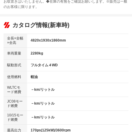
お取置きはいたしません。◆在庫の有無をご確認お願いします。※販売は一般
サンルーフ
ABS
TV
：装備なし
：装備なし
：装備なし
のお客様に限ります。
エアコン
Wエアコン
オーディオ
：装備あり
：装備なし
：装備なし
リフトアップ
パワーステアリング
カタログ情報(新車時)
ビジュアル
：装備なし
：装備あり
：装備なし
ダウンヒルアシストコントロール
アルミホイール
：装備なし
：装備なし
全長×全幅
4820x1930x1860mm
×全高
パワーウィンドウ
盗難防止システム
革シート
ハーフレザーシート
：装備あり
：装備なし
：装備なし
：装備なし
車両重量
2280kg
アイドリングストップ
ドライブレコーダー
キーレス
LEDヘッドランプ
：装備なし
：装備なし
：装備なし
：装備なし
USB入力端子
Bluetooth接続
駆動形式
フルタイム４WD
HID(キセノンライト)
ポータブルナビ
：装備なし
：装備なし
：装備なし
：装備なし
100V電源
クリーンディーゼル
バックカメラ
ETC
使用燃料
軽油
：装備なし
：装備なし
：装備なし
：装備なし
センターデフロック
エアロ
スマートキー
：装備なし
WLTCモ
：装備なし
：装備なし
－km/リットル
ード燃費
レンタカーアップ
展示・試乗車
ローダウン
ランフラットタイヤ
：装備なし
：装備なし
：装備なし
：装備なし
JC08モー
－km/リットル
ド燃費
電動格納ミラー
パワーシート
3列シート
：装備なし
：装備なし
：装備なし
10/15モー
装備略号／用語解説
－km/リットル
ベンチシート
フルフラットシート
ド燃費
：装備なし
：装備なし
チップアップシート
オットマン
：装備なし
：装備なし
最高出力
170ps(125kW)/3600rpm