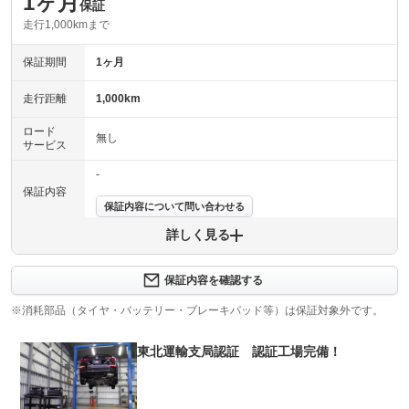
1ヶ月
保証
走行1,000kmまで
保証期間
1ヶ月
走行距離
1,000km
ロード
無し
サービス
-
保証内容
保証内容について問い合わせる
詳しく見る
保証項目
-
修理回数
-
保証内容を確認する
※消耗部品（タイヤ・バッテリー・ブレーキパッド等）は保証対象外です。
上限金額
-
東北運輸支局認証 認証工場完備！
免責金
無し
保証修理
-
受付先