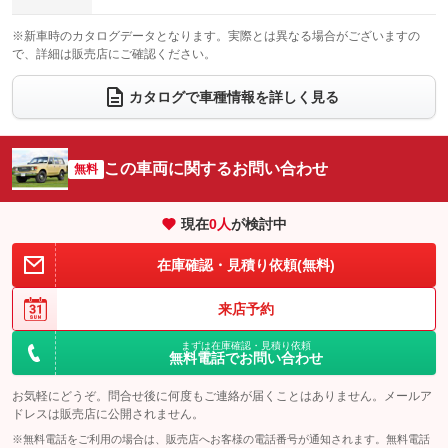
電動格納サードシート
シートヒーター
：装備なし
：装備なし
※新車時のカタログデータとなります。実際とは異なる場合がございますの
で、詳細は販売店にご確認ください。
ウォークスルー
後席モニター
：装備なし
：装備なし
電動リアゲート
フロントカメラ
カタログで車種情報を詳しく見る
：装備なし
：装備なし
シートエアコン
全周囲カメラ
：装備なし
：装備なし
サイドカメラ
ルーフレール
この車両に関するお問い合わせ
：装備なし
無料
：装備なし
エアサスペンション
ヘッドライトウォッシャー
：装備なし
：装備なし
現在
0
人
が検討中
装備略号／用語解説
在庫確認・見積り依頼(無料)
来店予約
まずは在庫確認・見積り依頼
無料電話でお問い合わせ
お気軽にどうぞ。問合せ後に何度もご連絡が届くことはありません。メールア
ドレスは販売店に公開されません。
※無料電話をご利用の場合は、販売店へお客様の電話番号が通知されます。無料電話