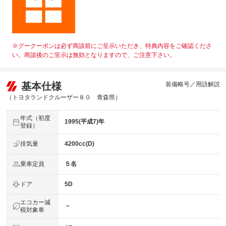
※グークーポンは必ず商談前にご呈示いただき、特典内容をご確認くださ
い。商談後のご呈示は無効となりますので、ご注意下さい。
基本仕様
装備略号／用語解説
（トヨタランドクルーザー８０ 青森県）
年式（初度
1995(平成7)年
登録）
排気量
4200cc(D)
乗車定員
５名
ドア
5D
エコカー減
－
税対象車