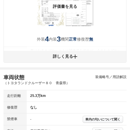
評価書を見る
4
3
外装
内装
機関
修復歴
正常
無
気になるキズやヘコミは補修済みですが、小さなキズやヘ
外装
コミが残っています。
詳しく見る
(車両外装)
キズ・へこみについて問い合わせる
内装
気になる汚れ等があります。
(内装状態)
車両状態
装備略号／用語解説
（トヨタランドクルーザー８０ 青森県）
主要機関に不具合はありません。
機関
走行距離
25.3万km
詳細は鑑定書をご確認ください。
修復歴
修復歴
なし
※グー鑑定は保証サービスではございません。購入時は必ず現車をご確認
下さい。
禁煙車
-
車内の匂いについて聞く
※実際にお渡しするコンディションチェックシートにつきましては、形式
および表示項目が異なる場合がございます。