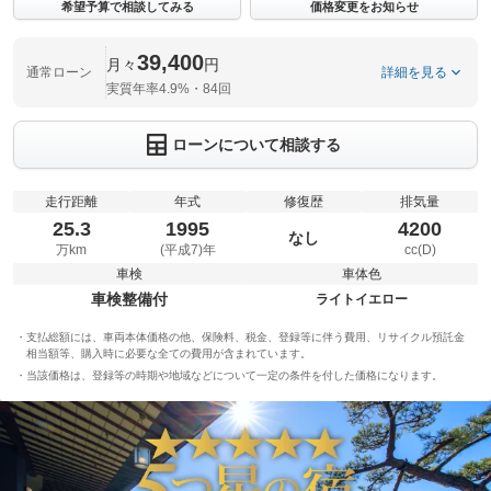
希望予算で相談してみる
価格変更をお知らせ
39,400
月々
円
通常ローン
詳細を見る
実質年率4.9%・84回
ローンについて相談する
走行距離
年式
修復歴
排気量
25.3
1995
4200
なし
万km
(平成7)年
cc(D)
車検
車体色
車検整備付
ライトイエロー
支払総額には、車両本体価格の他、保険料、税金、登録等に伴う費用、リサイクル預託金
相当額等、購入時に必要な全ての費用が含まれています。
当該価格は、登録等の時期や地域などについて一定の条件を付した価格になります。