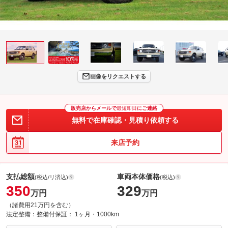
画像をリクエストする
販売店からメールで
最短即日
にご連絡
無料で在庫確認・見積り依頼する
来店予約
支払総額
車両本体価格
(税込/リ済込)
(税込)
350
329
万円
万円
（諸費用21万円を含む）
法定整備：
整備付
保証：
1ヶ月・1000km