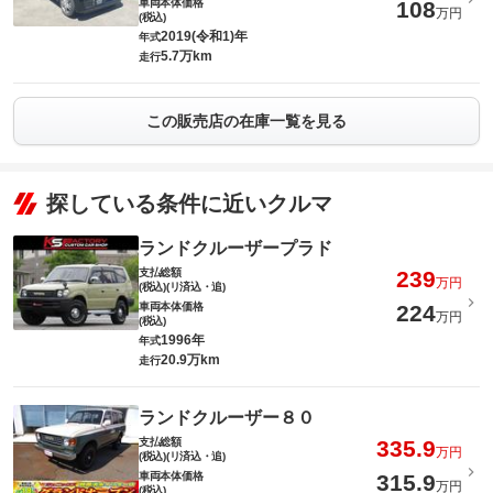
車両本体価格
108
万円
(税込)
2019(令和1)年
年式
5.7万km
走行
この販売店の在庫一覧を見る
探している条件に近いクルマ
ランドクルーザープラド
支払総額
239
万円
(税込)(リ済込・追)
車両本体価格
224
万円
(税込)
1996年
年式
20.9万km
走行
ランドクルーザー８０
支払総額
335.9
万円
(税込)(リ済込・追)
車両本体価格
315.9
万円
(税込)