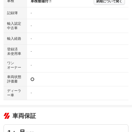
※グー鑑定の評価はあくまでも記載している鑑定日の鑑定結果となりま
車検
車検整備付
納期について聞く
?
す。車両情報等の詳細は各販売店へお問い合わせ下さい。
記録簿
-
輸入認定
-
中古車
輸入経路
-
登録済
-
未使用車
ワン
-
オーナー
車両状態
評価書
ディーラ
-
ー車
車両保証