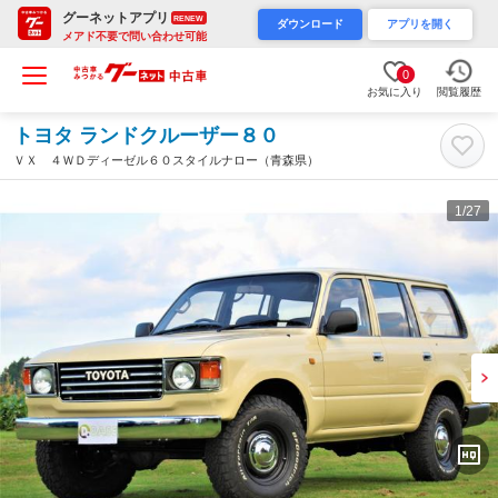
グーネットアプリ
RENEW
ダウンロード
アプリを開く
メアド不要で問い合わせ可能
0
お気に入り
閲覧履歴
トヨタ ランドクルーザー８０
ＶＸ ４ＷＤディーゼル６０スタイルナロー（青森県）
1
/27