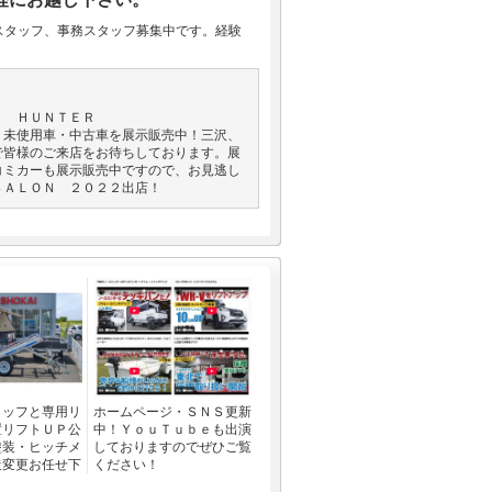
スタッフ、事務スタッフ募集中です。経験
Ｈ ＨＵＮＴＥＲ
・未使用車・中古車を展示販売中！三沢、
で皆様のご来店をお待ちしております。展
コミカーも展示販売中ですので、お見逃し
ＳＡＬＯＮ ２０２２出店！
タッフと専用リ
ホームページ・ＳＮＳ更新
置リフトＵＰ公
中！ＹｏｕＴｕｂｅも出演
塗装・ヒッチメ
しておりますのでぜひご覧
造変更お任せ下
ください！