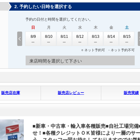
2. 予約したい日時を選択する
予約の日付と時間を選択してください。
日
月
火
水
木
金
土
8/9
8/10
8/11
8/12
8/13
8/14
8/15
○ ネット予約可 - ネット予約不可
来店時間を選択して下さい
販売店在庫
販売店レビュー
販売実績
■新車・中古車・輸入車各種販売■自社工場完備
せ！■各種クレジットＯＫ皆様により一層のサ
う、スタッフ一同お待ちしておりますのでお気