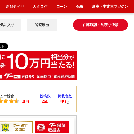
新品タイヤ
カタログ
ローン
保険
新車・中古車マガジン
気に入り
閲覧履歴
在庫確認・見積り依頼
ュー総合
投稿数
掲載台数
4.9
44
99
台