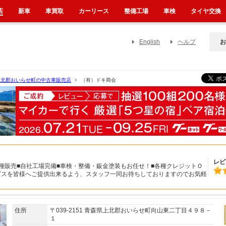
店
新車
車買取
カーリース
整備工場
車検
タイヤ交換
English
ヘルプ
お
上北郡おいらせ町の中古車販売店
（有）ドキ商会
レビ
種販売■自社工場完備■車検・整備・鈑金塗装もお任せ！■各種クレジットＯ
ビスを皆様へご提供出来るよう、スタッフ一同お待ちしておりますのでお気軽
住所
〒039-2151 青森県上北郡おいらせ町向山東二丁目４９８－
１