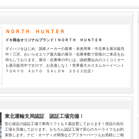
ＮＯＲＴＨ ＨＵＮＴＥＲ
ドキ商会オリジナルブランド！ＮＯＲＴＨ ＨＵＮＴＥＲ
ダイハツをはじめ、国産メーカーの新車・未使用車・中古車を展示販売
中！三沢、おいらせエリア最大級の展示・在庫車数で皆様のご来店をお
待ちしております。展示・在庫車の中には、諸経費込みのコミコミカー
も展示販売中ですので、お見逃しなく！世界最大カスタムカーイベント
ＴＯＫＹＯ ＡＵＴＯ ＳＡＬＯＮ ２０２２出店！
東北運輸支局認証 認証工場完備！
安心保証の認証工場で車両リフトも５基設置しております！併設の自社
工場を完備しております。もちろん認証工場で安心のカーライフもお約
束致します。ナビ・オーディオ関係などアフターパーツもお気軽にご相