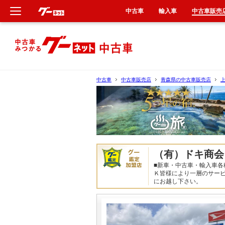
中古車
輸入車
中古車販売
新車
中古車
中古車
中古車販売店
青森県の中古車販売店
輸入車
クルマ買取
カーリース
（有）ドキ商会
■新車・中古車・輸入車各
タイヤ交換
Ｋ皆様により一層のサー
にお越し下さい。
整備工場
車検