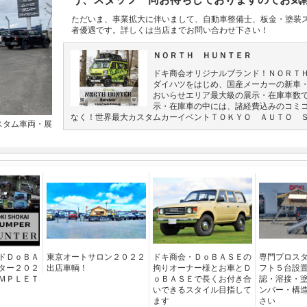
ただいま、事業拡大に伴いまして、自動車整備士、板金・塗装
者優遇です。詳しくは当店までお問い合わせ下さい！
ＮＯＲＴＨ ＨＵＮＴＥＲ
ドキ商会オリジナルブランド！ＮＯＲＴ
ダイハツをはじめ、国産メーカーの新車
おいらせエリア最大級の展示・在庫車数
示・在庫車の中には、諸経費込みのコミ
なく！世界最大カスタムカーイベントＴＯＫＹＯ ＡＵＴＯ 
スタム車両・展
ドＤｏＢＡ
東京オートサロン２０２２
ドキ商会・ＤｏＢＡＳＥの
専門プロス
ター２０２
出店車輌！
拘りオーナー様とお車とＤ
フト５台設
ＭＰＬＥＴ
ｏＢＡＳＥで長くお付き合
認・溶接・
いできるスタイル目指して
ンバー・構
ます
さい