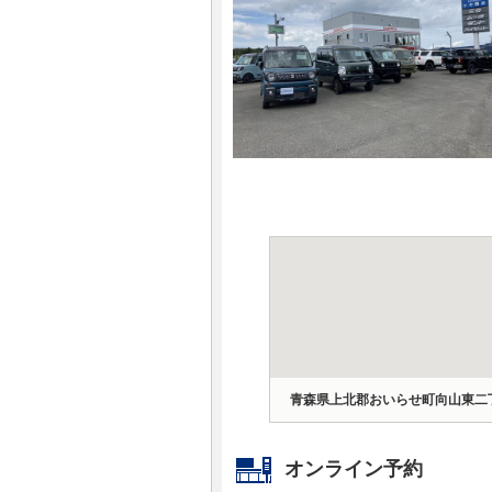
マガジン
車カタログ
自動車ローン
保険
レビュー
価格相場
教習所
青森県上北郡おいらせ町向山東二
用語集
オンライン予約