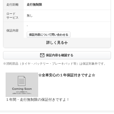
走行距離
走行無制限
ロード
無し
サービス
-
保証内容
保証内容について問い合わせる
詳しく見る
保証項目
-
修理回数
無制限
保証内容を確認する
※消耗部品（タイヤ・バッテリー・ブレーキパッド等）は保証対象外です。
上限金額
-
☆全車安心の１年保証付きですよ☆
免責金
無し
保証修理
-
受付先
整備付 法定12ヶ月または法定24ヶ月点検整備付
１年間・走行無制限の保証付きですよ！
法定整備
※車検なし・車検整備付の場合は法定24ヶ月点検整備付
※商用車は6ヶ月または12ヶ月点検整備付
法定整備