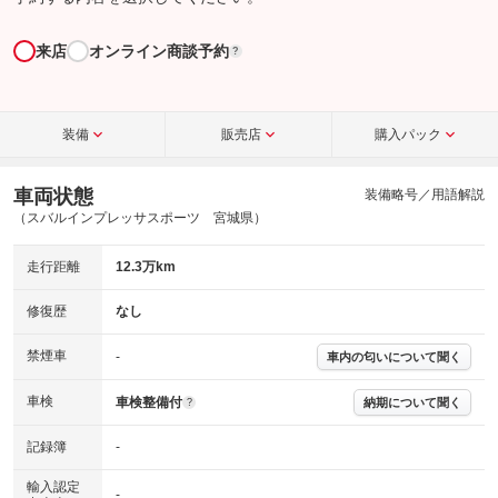
来店
オンライン商談予約
?
装備
販売店
購入パック
車両状態
装備略号／用語解説
（スバルインプレッサスポーツ 宮城県）
走行距離
12.3万km
修復歴
なし
禁煙車
-
車内の匂いについて聞く
車検
車検整備付
納期について聞く
?
記録簿
-
輸入認定
-