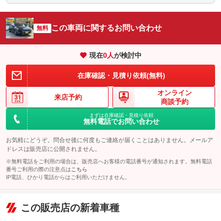
車両本体価
82
万円
格
この車両に関するお問い合わせ
無料
現在
0
人
が検討中
パック内容
希望ナンバーを取得するパックです。お好きな数字・思い出の数
在庫確認・見積り依頼(無料)
字をお客様の愛車にも！※一部取得出来ないナンバーもございま
す。※人気の数字等は、抽選になることがございます。ご了承く
オンライン
ださい。
来店予約
商談予約
備考
－
まずは在庫確認・見積り依頼
無料電話でお問い合わせ
このパックの見積もり依頼（無料）
お気軽にどうぞ。問合せ後に何度もご連絡が届くことはありません。メールア
ドレスは販売店に公開されません。
※無料電話をご利用の場合は、販売店へお客様の電話番号が通知されます。無料電話
番号ご利用の際の注意点は
こちら
IP電話、ひかり電話からはご利用いただけません。
この販売店の新着車種