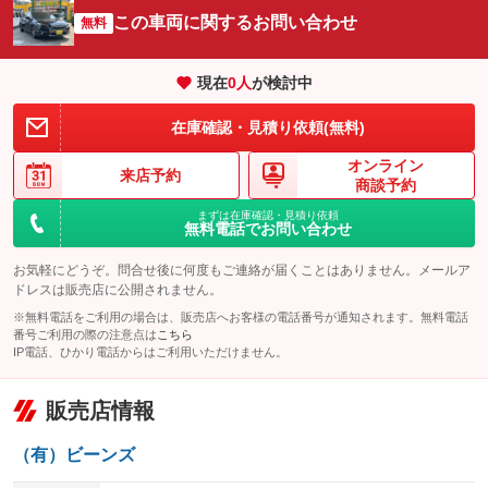
サイドカメラ
ルーフレール
この車両に関するお問い合わせ
：装備なし
無料
：装備なし
エアサスペンション
ヘッドライトウォッシャー
：装備なし
：装備なし
現在
0
人
が検討中
装備略号／用語解説
在庫確認・見積り依頼(無料)
オンライン
来店予約
商談予約
まずは在庫確認・見積り依頼
無料電話でお問い合わせ
お気軽にどうぞ。問合せ後に何度もご連絡が届くことはありません。メールア
ドレスは販売店に公開されません。
※無料電話をご利用の場合は、販売店へお客様の電話番号が通知されます。無料電話
番号ご利用の際の注意点は
こちら
IP電話、ひかり電話からはご利用いただけません。
販売店情報
（有）ビーンズ