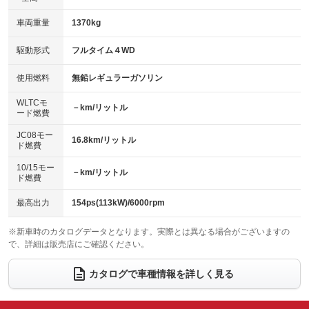
パワーウィンドウ
盗難防止システム
革シート
ハーフレザーシート
：装備あり
：装備あり
：装備なし
：装備なし
車両重量
1370kg
アイドリングストップ
ドライブレコーダー
キーレス
LEDヘッドランプ
：装備あり
：装備なし
：装備あり
：装備なし
USB入力端子
Bluetooth接続
駆動形式
フルタイム４WD
HID(キセノンライト)
ポータブルナビ
：装備あり
：装備なし
：装備なし
：装備なし
100V電源
クリーンディーゼル
バックカメラ
ETC
使用燃料
無鉛レギュラーガソリン
：装備なし
：装備なし
：装備あり
：装備なし
センターデフロック
エアロ
スマートキー
：装備なし
WLTCモ
：装備なし
：装備あり
－km/リットル
ード燃費
レンタカーアップ
展示・試乗車
ローダウン
ランフラットタイヤ
：装備なし
：装備なし
：装備なし
：装備なし
JC08モー
16.8km/リットル
ド燃費
電動格納ミラー
パワーシート
3列シート
：装備あり
：装備なし
：装備なし
10/15モー
装備略号／用語解説
－km/リットル
ベンチシート
フルフラットシート
ド燃費
：装備なし
：装備なし
チップアップシート
オットマン
：装備なし
：装備なし
最高出力
154ps(113kW)/6000rpm
電動格納サードシート
シートヒーター
：装備なし
：装備なし
※新車時のカタログデータとなります。実際とは異なる場合がございますの
で、詳細は販売店にご確認ください。
ウォークスルー
後席モニター
：装備なし
：装備なし
電動リアゲート
フロントカメラ
カタログで車種情報を詳しく見る
：装備なし
：装備なし
シートエアコン
全周囲カメラ
：装備なし
：装備なし