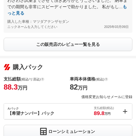
わざわざ試乗までさせて頂きありがとうございました。 納車ま
での期間も非常にスピーディーで助かりました。 私がもし...
も
っと見る
購入した車種：マツダアテンザセダン
ニックネームを入力してください
2025年03月09日
この販売店のレビュー一覧を見る
購入パック
支払総額
車両本体価格
(税込/リ済込)
(税込)
88.3
82
万円
万円
価格変更お知らせメールに登録
支払総額(税込)
Aパック
89.8
【希望ナンバー】パック
万円
内：オプシ
1.5
ョン価格
万円
ローンシミュレーション
(税込)