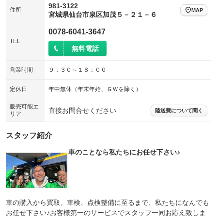
981-3122
住所
MAP
宮城県仙台市泉区加茂５－２１－６
0078-6041-3647
TEL
無料電話
営業時間
９：３０～１８：００
定休日
年中無休（年末年始、ＧＷを除く）
販売可能エ
直接お問合せください
陸送費について聞く
リア
スタッフ紹介
車のことなら私たちにお任せ下さい♪
車の購入から買取、車検、点検整備に至るまで、私たちになんでも
お任せ下さい♪お客様第一のサービスでスタッフ一同お応え致しま