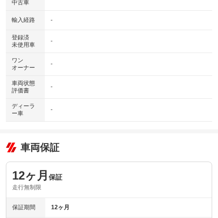
中古車
輸入経路
-
登録済
-
未使用車
ワン
-
オーナー
車両状態
-
評価書
ディーラ
-
ー車
車両保証
12ヶ月
保証
走行無制限
保証期間
12ヶ月