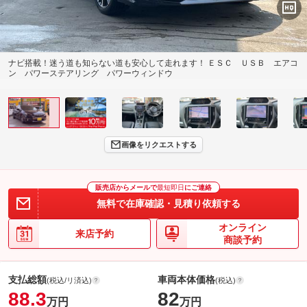
ナビ搭載！迷う道も知らない道も安心して走れます！ ＥＳＣ ＵＳＢ エアコ
ン パワーステアリング パワーウィンドウ
画像をリクエストする
販売店からメールで
最短即日
にご連絡
無料で在庫確認・見積り依頼する
オンライン
来店予約
商談予約
支払総額
車両本体価格
(税込/リ済込)
(税込)
88.3
82
万円
万円