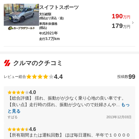
スイフトスポーツ
支払総額
190
万円
(税込)(リ済込・追)
車両本体価格
179
万円
(税込)
2021年
年式
3.7万km
走行
クルマのクチコミ
4.4
99
レビュー総合
投稿数
4.0
【総合評価】 揺れ、振動がが少なく乗り心地の良い車です。
【良い点】走行時の揺れ、振動が少ないので妊婦さんや...
もっ
と見る
すばる
2013年12月03日
4.6
【所有期間または運転回数】 ほぼ毎日運転、半年で１００００