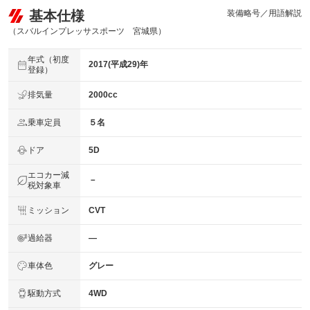
-
について
基本仕様
装備略号／用語解説
（スバルインプレッサスポーツ 宮城県）
年式（初度
2017(平成29)年
登録）
排気量
2000cc
乗車定員
５名
ドア
5D
エコカー減
－
税対象車
ミッション
CVT
過給器
―
車体色
グレー
駆動方式
4WD