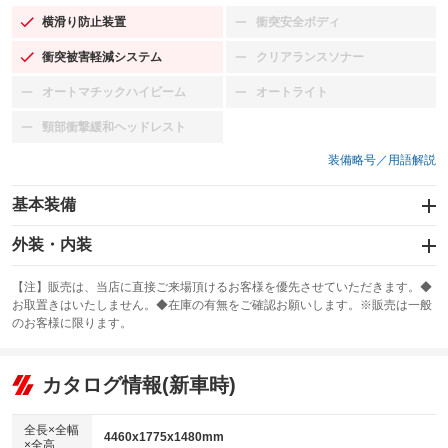
横滑り防止装置
衝突安全ボディ
：装備あり
：装備なし
衝突被害軽減システム
クリアランスソナー
：装備あり
：装備なし
オートマチックハイビーム
オートライト
：装備なし
：装備なし
頸部衝撃緩和ヘッドレスト
：装備なし
装備略号／用語解説
基本装備
エアバッグ：運転席/助手席/サイド
外装・内装
：装備あり
スライドドア
カーナビ：メモリーナビ他
：装備なし
：装備あり
【注】販売は、当店に直接ご来場頂けるお客様を優先させていただきます。◆
お取置きはいたしません。◆在庫の有無をご確認お願いします。※販売は一般
サンルーフ
ABS
TV：ワンセグ
：装備なし
：装備あり
：装備あり
のお客様に限ります。
エアコン
Wエアコン
オーディオ
：装備あり
：装備なし
：装備なし
リフトアップ
パワーステアリング
カタログ情報(新車時)
ビジュアル
：装備なし
：装備あり
：装備なし
ダウンヒルアシストコントロール
アルミホイール：アルミホイール
：装備なし
：装備あり
全長×全幅
4460x1775x1480mm
×全高