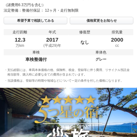
（諸費用6.3万円を含む）
法定整備：
整備付
保証：
12ヶ月・走行無制限
希望予算で相談してみる
価格変更をお知らせ
走行距離
年式
修復歴
排気量
12.3
2017
2000
なし
万km
(平成29)年
cc
車検
車体色
車検整備付
グレー
支払総額には、車両本体価格の他、保険料、税金、登録等に伴う費用、リサイクル預託金
相当額等、購入時に必要な全ての費用が含まれています。
当該価格は、登録等の時期や地域などについて一定の条件を付した価格になります。