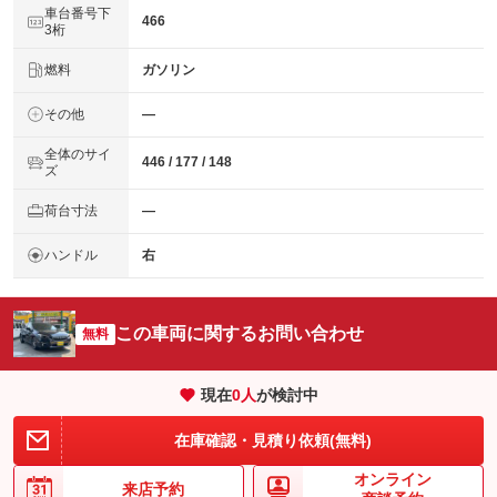
車台番号下
466
3桁
燃料
ガソリン
その他
―
全体のサイ
446 / 177 / 148
ズ
荷台寸法
―
ハンドル
右
この車両に関するお問い合わせ
無料
現在
0
人
が検討中
在庫確認・見積り依頼(無料)
オンライン
来店予約