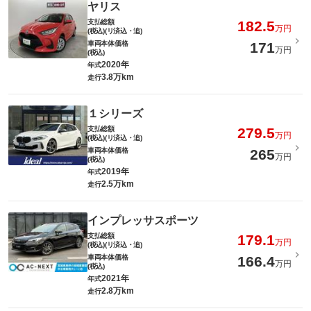
ヤリス
支払総額
182.5
万円
(税込)(リ済込・追)
車両本体価格
171
万円
(税込)
2020年
年式
3.8万km
走行
１シリーズ
支払総額
279.5
万円
(税込)(リ済込・追)
車両本体価格
265
万円
(税込)
2019年
年式
2.5万km
走行
インプレッサスポーツ
支払総額
179.1
万円
(税込)(リ済込・追)
車両本体価格
166.4
万円
(税込)
2021年
年式
2.8万km
走行