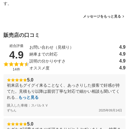
す。
メッセージをもっと見る
販売店の口コミ
総合評価
4.9
お問い合わせ（見積り）
（5点満点中）
4.9
4.9
納車までの対応
4.9
説明の分かりやすさ
4.9
オススメ度
14件
5.0
初来店もグイグイ来ることなく、あっさりした接客で好感が持
てた。見積もり以降は親切丁寧な対応で細かい相談も聞いてく
れる...
もっと見る
購入した車種：スバルＸＶ
ずちん
2025年09月14日
5.0