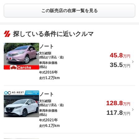
この販売店の在庫一覧を見る
探している条件に近いクルマ
ノート
支払総額
45.8
万円
(税込)(リ済込・追)
車両本体価格
35.5
万円
(税込)
2016年
年式
1.2万km
走行
ノート
支払総額
128.8
万円
(税込)(リ済込・追)
車両本体価格
117.8
万円
(税込)
2021年
年式
6.1万km
走行