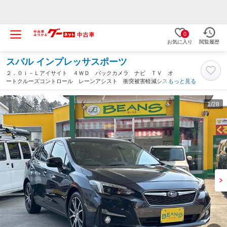
0
お気に入り
閲覧履歴
スバル インプレッサスポーツ
２．０ｉ－Ｌアイサイト ４ＷＤ バックカメラ ナビ ＴＶ オ
ートクルーズコントロール レーンアシスト 衝突被害軽減システ
もっと見る
ム アルミホイール スマートキー アイドリングストップ 電動
格納ミラー ＣＶＴ 盗難防止システム ＡＢＳ（宮城県）
1
/28