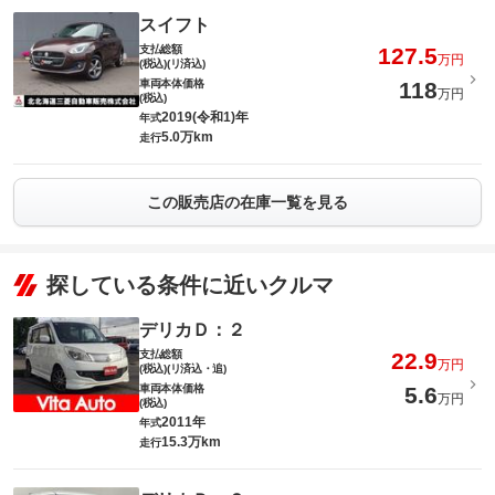
スイフト
支払総額
127.5
万円
(税込)(リ済込)
車両本体価格
118
万円
(税込)
2019(令和1)年
年式
5.0万km
走行
この販売店の在庫一覧を見る
探している条件に近いクルマ
デリカＤ：２
支払総額
22.9
万円
(税込)(リ済込・追)
車両本体価格
5.6
万円
(税込)
2011年
年式
15.3万km
走行