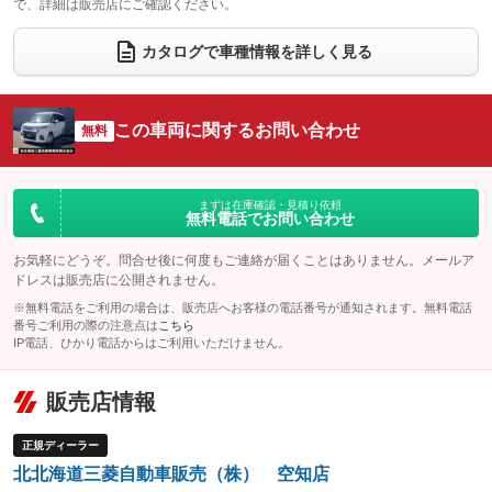
で、詳細は販売店にご確認ください。
ウォークスルー
後席モニター
：装備なし
：装備なし
電動リアゲート
フロントカメラ
カタログで車種情報を詳しく見る
：装備なし
：装備あり
シートエアコン
全周囲カメラ
：装備なし
：装備なし
サイドカメラ
ルーフレール
この車両に関するお問い合わせ
：装備あり
無料
：装備なし
エアサスペンション
ヘッドライトウォッシャー
：装備なし
：装備なし
装備略号／用語解説
まずは在庫確認・見積り依頼
無料電話でお問い合わせ
お気軽にどうぞ。問合せ後に何度もご連絡が届くことはありません。メールア
ドレスは販売店に公開されません。
※無料電話をご利用の場合は、販売店へお客様の電話番号が通知されます。無料電話
番号ご利用の際の注意点は
こちら
IP電話、ひかり電話からはご利用いただけません。
販売店情報
正規ディーラー
北北海道三菱自動車販売（株） 空知店