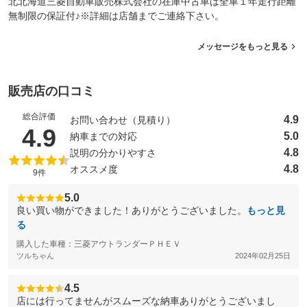
北北海道三菱自動車販売株式会社の在庫中古車は全車１年走行距離
無制限の保証付♪※詳細は店舗までご連絡下さい。
メッセージをもっと見る
販売店の口コミ
総合評価
4.9
お問い合わせ（見積り）
（5点満点中）
4.9
5.0
納車までの対応
4.8
説明の分かりやすさ
4.8
オススメ度
9件
5.0
良い買い物ができました！ありがとうございました。
もっと見
る
購入した車種：三菱アウトランダーＰＨＥＶ
ツルちゃん
2024年02月25日
4.5
店には行ってませんがスムーズな納車ありがとうございまし