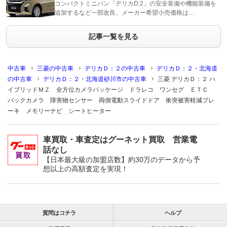
コンパクトミニバン「デリカD:2」の安全装備や機能装備を
追加するなど一部改良。メーカー希望小売価格は…
記事一覧を見る
中古車
三菱の中古車
デリカＤ：２の中古車
デリカＤ：２・北海道
の中古車
デリカＤ：２・北海道砂川市の中古車
三菱 デリカＤ：２ ハ
イブリッドＭＺ 全方位カメラパッケージ ドラレコ ワンセグ ＥＴＣ
バックカメラ 障害物センサー 両側電動スライドドア 衝突被害軽減ブレ
ーキ メモリーナビ シートヒーター
車買取・車査定はグーネット買取 営業電
話なし
【日本最大級の加盟店数】約30万のデータから予
想以上の高額査定を実現！
質問はコチラ
ヘルプ