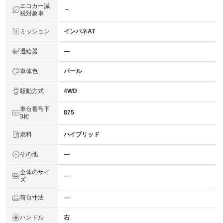
エコカー減
－
税対象車
ミッション
インパネAT
過給器
―
車体色
パール
駆動方式
4WD
車台番号下
875
3桁
燃料
ハイブリッド
その他
―
全体のサイ
―
ズ
荷台寸法
―
ハンドル
右