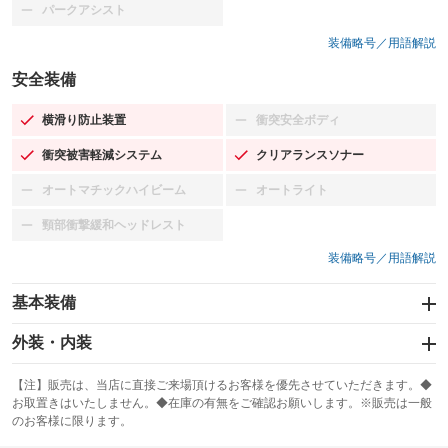
パークアシスト
：装備なし
装備略号／用語解説
安全装備
横滑り防止装置
衝突安全ボディ
：装備あり
：装備なし
衝突被害軽減システム
クリアランスソナー
：装備あり
：装備あり
オートマチックハイビーム
オートライト
：装備なし
：装備なし
頸部衝撃緩和ヘッドレスト
：装備なし
装備略号／用語解説
基本装備
エアバッグ：運転席/助手席/サイド
外装・内装
：装備あり
スライドドア：両面電動
カーナビ：メモリーナビ他
：装備あり
：装備あり
【注】販売は、当店に直接ご来場頂けるお客様を優先させていただきます。◆
お取置きはいたしません。◆在庫の有無をご確認お願いします。※販売は一般
サンルーフ
ABS
TV：ワンセグ
：装備なし
：装備あり
：装備あり
のお客様に限ります。
エアコン
Wエアコン