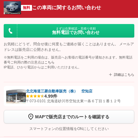
この車両に関するお問い合わせ
無料
まずは在庫確認・見積り依頼
無料電話でお問い合わせ
お気軽にどうぞ。問合せ後に何度もご連絡が届くことはありません。 メールア
ドレスは販売店に公開されません。
※無料電話をご利用の場合は、販売店へお客様の電話番号が通知されます。無料電話
番号ご利用の際の注意点は
こちら
IP電話、ひかり電話からはご利用いただけません。
詳細はこちら
北北海道三菱自動車販売（株） 空知店
4.9
9件
【STEP1】
認証画面でグーネットを友だち追加してから「許可する」ボタンを押
〒073-0101 北海道砂川市空知太東一条６丁目１番１２号
します
MAPで販売店までのルートを確認する
【STEP2】
トーク画面で
ボタンをタップして問い合わせを
完了してください。
スマートフォンの位置情報をONにしてください
こちら