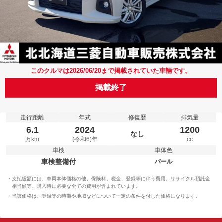
このクルマは2026/06/20まで掲載されていた車輛です。
掲載終了
走行距離
年式
修復歴
排気量
6.1
2024
1200
なし
万km
(令和6)年
cc
車検
車体色
車検整備付
パール
支払総額には、車両本体価格の他、保険料、税金、登録等に伴う費用、リサイクル預託金
相当額等、購入時に必要な全ての費用が含まれています。
当該価格は、登録等の時期や地域などについて一定の条件を付した価格になります。