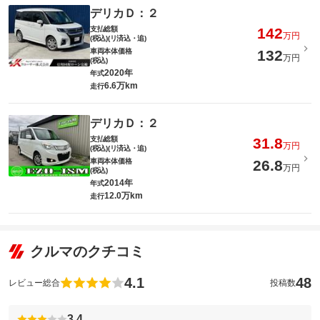
デリカＤ：２
支払総額
142
万円
(税込)(リ済込・追)
車両本体価格
132
万円
(税込)
2020年
年式
6.6万km
走行
デリカＤ：２
支払総額
31.8
万円
(税込)(リ済込・追)
車両本体価格
26.8
万円
(税込)
2014年
年式
12.0万km
走行
クルマのクチコミ
4.1
48
レビュー総合
投稿数
3.4