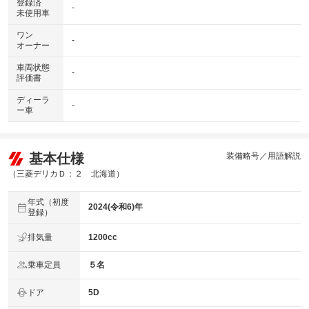
登録済
-
未使用車
ワン
-
オーナー
車両状態
-
評価書
ディーラ
-
ー車
基本仕様
装備略号／用語解説
（三菱デリカＤ：２ 北海道）
年式（初度
2024(令和6)年
登録）
排気量
1200cc
乗車定員
５名
ドア
5D