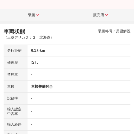
装備
販売店
車両状態
装備略号／用語解説
（三菱デリカＤ：２ 北海道）
走行距離
6.1万km
修復歴
なし
禁煙車
-
車検
車検整備付
?
記録簿
-
輸入認定
-
中古車
輸入経路
-