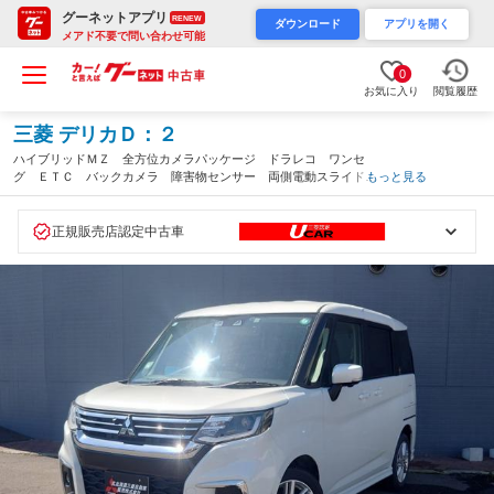
グーネットアプリ
RENEW
ダウンロード
アプリを開く
メアド不要で問い合わせ可能
0
お気に入り
閲覧履歴
三菱 デリカＤ：２
ハイブリッドＭＺ 全方位カメラパッケージ ドラレコ ワンセ
グ ＥＴＣ バックカメラ 障害物センサー 両側電動スライドド
もっと見る
ア 衝突被害軽減ブレーキ メモリーナビ シートヒーター（北海
道）
正規販売店認定中古車