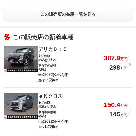
この販売店の在庫一覧を見る
この販売店の新着車種
デリカＤ：５
支払総額
307.9
万円
(税込)(リ済込)
車両本体価格
298
万円
(税込)
2022(令和4)年
年式
9.9万km
走行
ｅＫクロス
支払総額
150.4
万円
(税込)(リ済込)
車両本体価格
145
万円
(税込)
2022(令和4)年
年式
1.2万km
走行