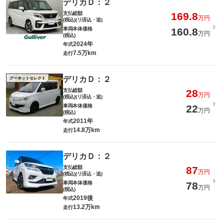
デリカＤ：２
支払総額
169.8
万円
(税込)(リ済込・追)
車両本体価格
160.8
万円
(税込)
2024年
年式
7.5万km
走行
デリカＤ：２
グーネットセレクト
支払総額
28
万円
(税込)(リ済込・追)
車両本体価格
22
万円
(税込)
2011年
年式
14.8万km
走行
デリカＤ：２
支払総額
87
万円
(税込)(リ済込・追)
車両本体価格
78
万円
(税込)
2019後
年式
13.2万km
走行