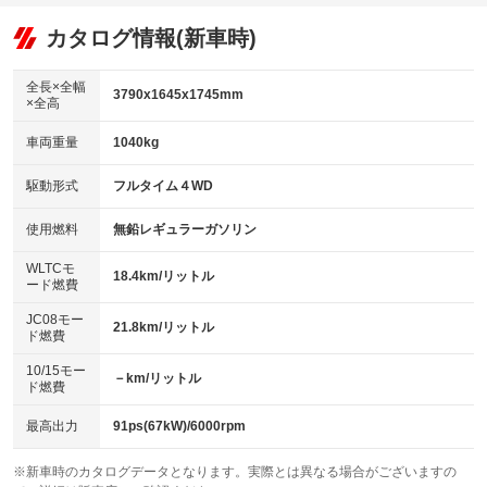
オーディオ
：装備あり
：装備なし
：装備なし
リフトアップ
パワーステアリング
カタログ情報(新車時)
ビジュアル
：装備なし
：装備あり
：装備なし
ダウンヒルアシストコントロール
アルミホイール：アルミホイール
：装備なし
：装備あり
全長×全幅
3790x1645x1745mm
×全高
パワーウィンドウ
盗難防止システム
革シート
ハーフレザーシート
：装備あり
：装備あり
：装備なし
：装備なし
車両重量
1040kg
アイドリングストップ
ドライブレコーダー
キーレス
LEDヘッドランプ
：装備あり
：装備なし
：装備あり
：装備なし
USB入力端子
Bluetooth接続
駆動形式
フルタイム４WD
HID(キセノンライト)
ポータブルナビ
：装備なし
：装備なし
：装備なし
：装備なし
100V電源
クリーンディーゼル
バックカメラ
ETC
使用燃料
無鉛レギュラーガソリン
：装備なし
：装備なし
：装備あり
：装備あり
センターデフロック
エアロ
スマートキー
：装備なし
WLTCモ
：装備なし
：装備あり
18.4km/リットル
ード燃費
レンタカーアップ
展示・試乗車
ローダウン
ランフラットタイヤ
：装備なし
：装備なし
：装備なし
：装備なし
JC08モー
21.8km/リットル
ド燃費
電動格納ミラー
パワーシート
3列シート
：装備なし
：装備なし
：装備なし
10/15モー
装備略号／用語解説
－km/リットル
ベンチシート
フルフラットシート
ド燃費
：装備なし
：装備あり
チップアップシート
オットマン
：装備なし
：装備なし
最高出力
91ps(67kW)/6000rpm
電動格納サードシート
シートヒーター
：装備なし
：装備あり
※新車時のカタログデータとなります。実際とは異なる場合がございますの