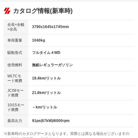
オーディオ
：装備あり
：装備なし
：装備なし
リフトアップ
パワーステアリング
カタログ情報(新車時)
ビジュアル
：装備なし
：装備あり
：装備なし
ダウンヒルアシストコントロール
アルミホイール：アルミホイール
：装備なし
：装備あり
全長×全幅
3790x1645x1745mm
×全高
パワーウィンドウ
盗難防止システム
革シート
ハーフレザーシート
：装備あり
：装備あり
：装備なし
：装備なし
車両重量
1040kg
アイドリングストップ
ドライブレコーダー
キーレス
LEDヘッドランプ
：装備あり
：装備なし
：装備あり
：装備なし
USB入力端子
Bluetooth接続
駆動形式
フルタイム４WD
HID(キセノンライト)
ポータブルナビ
：装備なし
：装備なし
：装備なし
：装備なし
100V電源
クリーンディーゼル
バックカメラ
ETC
使用燃料
無鉛レギュラーガソリン
：装備なし
：装備なし
：装備あり
：装備あり
センターデフロック
エアロ
スマートキー
：装備なし
WLTCモ
：装備なし
：装備あり
18.4km/リットル
ード燃費
レンタカーアップ
展示・試乗車
ローダウン
ランフラットタイヤ
：装備なし
：装備なし
：装備なし
：装備なし
JC08モー
21.8km/リットル
ド燃費
電動格納ミラー
パワーシート
3列シート
：装備なし
：装備なし
：装備なし
10/15モー
装備略号／用語解説
－km/リットル
ベンチシート
フルフラットシート
ド燃費
：装備なし
：装備あり
チップアップシート
オットマン
：装備なし
：装備なし
最高出力
91ps(67kW)/6000rpm
電動格納サードシート
シートヒーター
：装備なし
：装備あり
※新車時のカタログデータとなります。実際とは異なる場合がございますの