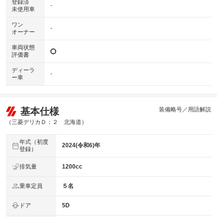
登録済
-
未使用車
ワン
-
オーナー
車両状態
評価書
ディーラ
-
ー車
基本仕様
装備略号／用語解説
（三菱デリカＤ：２ 北海道）
年式（初度
2024(令和6)年
登録）
排気量
1200cc
乗車定員
５名
ドア
5D