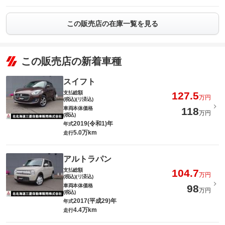
この販売店の在庫一覧を見る
この販売店の新着車種
スイフト
支払総額
127.5
万円
(税込)(リ済込)
車両本体価格
118
万円
(税込)
2019(令和1)年
年式
5.0万km
走行
アルトラパン
支払総額
104.7
万円
(税込)(リ済込)
車両本体価格
98
万円
(税込)
2017(平成29)年
年式
4.4万km
走行