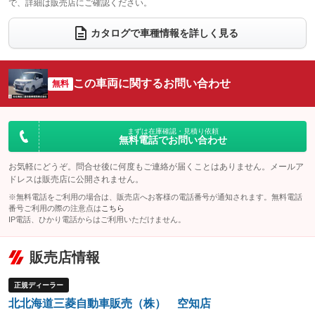
で、詳細は販売店にご確認ください。
ウォークスルー
後席モニター
：装備なし
：装備なし
電動リアゲート
フロントカメラ
カタログで車種情報を詳しく見る
：装備なし
：装備あり
シートエアコン
全周囲カメラ
：装備なし
：装備あり
サイドカメラ
ルーフレール
この車両に関するお問い合わせ
：装備あり
無料
：装備なし
エアサスペンション
ヘッドライトウォッシャー
：装備なし
：装備なし
装備略号／用語解説
まずは在庫確認・見積り依頼
無料電話でお問い合わせ
お気軽にどうぞ。問合せ後に何度もご連絡が届くことはありません。メールア
ドレスは販売店に公開されません。
※無料電話をご利用の場合は、販売店へお客様の電話番号が通知されます。無料電話
番号ご利用の際の注意点は
こちら
IP電話、ひかり電話からはご利用いただけません。
販売店情報
正規ディーラー
北北海道三菱自動車販売（株） 空知店