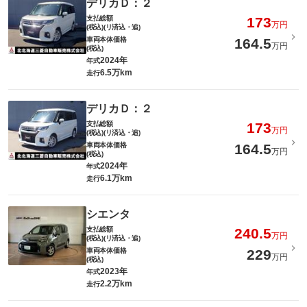
デリカＤ：２
支払総額
173
万円
(税込)(リ済込・追)
車両本体価格
164.5
万円
(税込)
2024年
年式
6.5万km
走行
デリカＤ：２
支払総額
173
万円
(税込)(リ済込・追)
車両本体価格
164.5
万円
(税込)
2024年
年式
6.1万km
走行
シエンタ
支払総額
240.5
万円
(税込)(リ済込・追)
車両本体価格
229
万円
(税込)
2023年
年式
2.2万km
走行