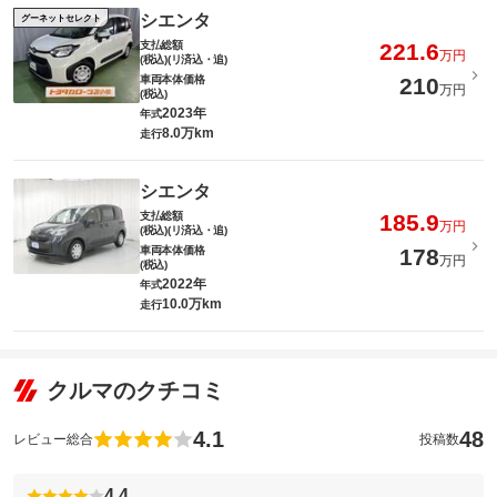
シエンタ
グーネットセレクト
支払総額
221.6
万円
(税込)(リ済込・追)
車両本体価格
210
万円
(税込)
2023年
年式
8.0万km
走行
シエンタ
支払総額
185.9
万円
(税込)(リ済込・追)
車両本体価格
178
万円
(税込)
2022年
年式
10.0万km
走行
クルマのクチコミ
4.1
48
レビュー総合
投稿数
4.4