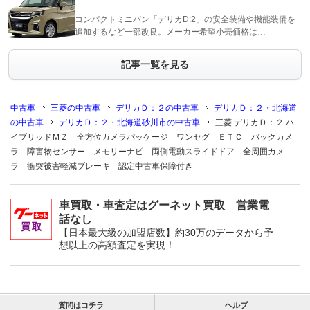
コンパクトミニバン「デリカD:2」の安全装備や機能装備を
追加するなど一部改良。メーカー希望小売価格は…
記事一覧を見る
中古車
三菱の中古車
デリカＤ：２の中古車
デリカＤ：２・北海道
の中古車
デリカＤ：２・北海道砂川市の中古車
三菱 デリカＤ：２ ハ
イブリッドＭＺ 全方位カメラパッケージ ワンセグ ＥＴＣ バックカメ
ラ 障害物センサー メモリーナビ 両側電動スライドドア 全周囲カメ
ラ 衝突被害軽減ブレーキ 認定中古車保障付き
車買取・車査定はグーネット買取 営業電
話なし
【日本最大級の加盟店数】約30万のデータから予
想以上の高額査定を実現！
質問はコチラ
ヘルプ