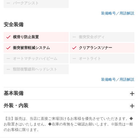
パークアシスト
：装備なし
装備略号／用語解説
安全装備
横滑り防止装置
衝突安全ボディ
：装備あり
：装備なし
衝突被害軽減システム
クリアランスソナー
：装備あり
：装備あり
オートマチックハイビーム
オートライト
：装備なし
：装備なし
頸部衝撃緩和ヘッドレスト
：装備なし
装備略号／用語解説
基本装備
エアバッグ：運転席/助手席/サイド
外装・内装
：装備あり
スライドドア：両面電動
カーナビ：メモリーナビ他
：装備あり
：装備あり
【注】販売は、当店に直接ご来場頂けるお客様を優先させていただきます。◆
お取置きはいたしません。◆在庫の有無をご確認お願いします。※販売は一般
サンルーフ
ABS
TV：ワンセグ
：装備なし
：装備あり
：装備あり
のお客様に限ります。
エアコン
Wエアコン