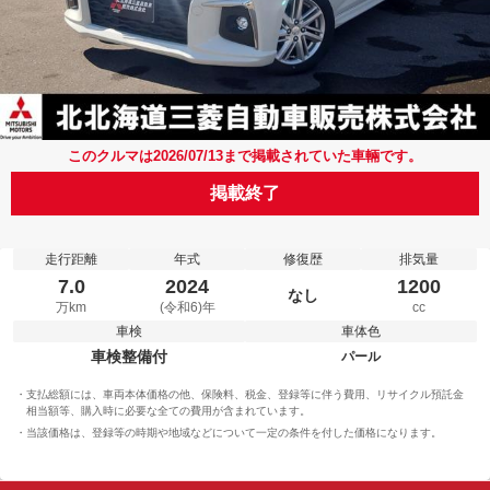
このクルマは2026/07/13まで掲載されていた車輛です。
掲載終了
走行距離
年式
修復歴
排気量
7.0
2024
1200
なし
万km
(令和6)年
cc
車検
車体色
車検整備付
パール
支払総額には、車両本体価格の他、保険料、税金、登録等に伴う費用、リサイクル預託金
相当額等、購入時に必要な全ての費用が含まれています。
当該価格は、登録等の時期や地域などについて一定の条件を付した価格になります。