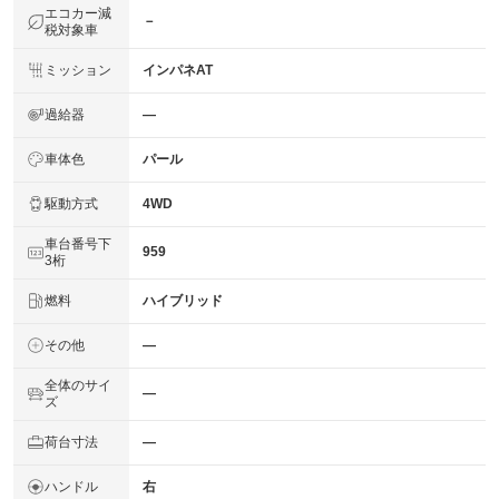
エコカー減
－
税対象車
ミッション
インパネAT
過給器
―
車体色
パール
駆動方式
4WD
車台番号下
959
3桁
燃料
ハイブリッド
その他
―
全体のサイ
―
ズ
荷台寸法
―
ハンドル
右