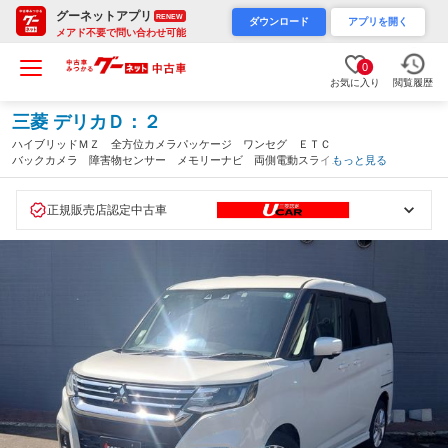
グーネットアプリ
RENEW
ダウンロード
アプリを開く
メアド不要で問い合わせ可能
0
お気に入り
閲覧履歴
三菱 デリカＤ：２
ハイブリッドＭＺ 全方位カメラパッケージ ワンセグ ＥＴＣ
バックカメラ 障害物センサー メモリーナビ 両側電動スライド
もっと見る
ドア 全周囲カメラ 衝突被害軽減ブレーキ 認定中古車保障付き
（北海道）
正規販売店認定中古車