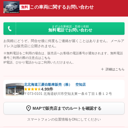
この車両に関するお問い合わせ
無料
まずは在庫確認・見積り依頼
無料電話でお問い合わせ
お気軽にどうぞ。問合せ後に何度もご連絡が届くことはありません。 メールア
ドレスは販売店に公開されません。
※無料電話をご利用の場合は、販売店へお客様の電話番号が通知されます。無料電話
番号ご利用の際の注意点は
こちら
IP電話、ひかり電話からはご利用いただけません。
詳細はこちら
北北海道三菱自動車販売（株） 空知店
4.9
9件
【STEP1】
認証画面でグーネットを友だち追加してから「許可する」ボタンを押
〒073-0101 北海道砂川市空知太東一条６丁目１番１２号
します
MAPで販売店までのルートを確認する
【STEP2】
トーク画面で
ボタンをタップして問い合わせを
完了してください。
スマートフォンの位置情報をONにしてください
こちら