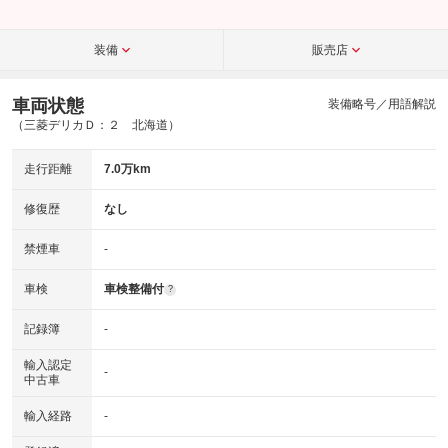
装備
販売店
車両状態
装備略号／用語解説
（三菱デリカＤ：２ 北海道）
走行距離
7.0万km
修復歴
なし
禁煙車
-
車検
車検整備付
?
記録簿
-
輸入認定
-
中古車
輸入経路
-