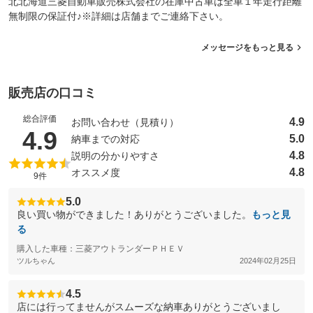
北北海道三菱自動車販売株式会社の在庫中古車は全車１年走行距離
無制限の保証付♪※詳細は店舗までご連絡下さい。
メッセージをもっと見る
販売店の口コミ
総合評価
4.9
お問い合わせ（見積り）
（5点満点中）
4.9
5.0
納車までの対応
4.8
説明の分かりやすさ
4.8
オススメ度
9件
5.0
良い買い物ができました！ありがとうございました。
もっと見
る
購入した車種：三菱アウトランダーＰＨＥＶ
ツルちゃん
2024年02月25日
4.5
店には行ってませんがスムーズな納車ありがとうございまし