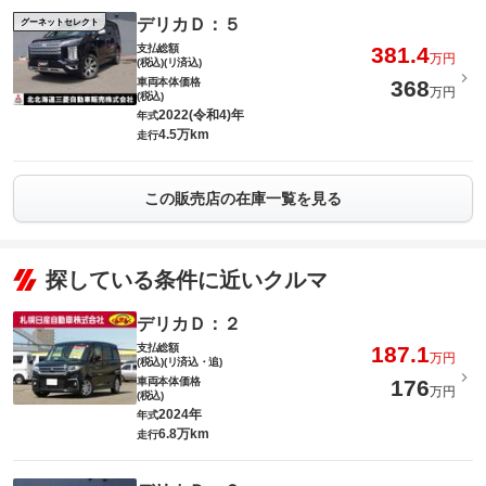
デリカＤ：５
グーネットセレクト
支払総額
381.4
万円
(税込)(リ済込)
車両本体価格
368
万円
(税込)
2022(令和4)年
年式
4.5万km
走行
この販売店の在庫一覧を見る
探している条件に近いクルマ
デリカＤ：２
支払総額
187.1
万円
(税込)(リ済込・追)
車両本体価格
176
万円
(税込)
2024年
年式
6.8万km
走行