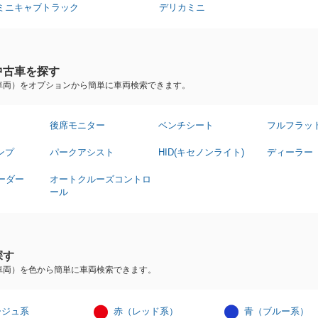
ミニキャブトラック
デリカミニ
中古車を探す
車両）をオプションから簡単に車両検索できます。
後席モニター
ベンチシート
フルフラッ
ンプ
パークアシスト
HID(キセノンライト)
ディーラー
ーダー
オートクルーズコントロ
ール
探す
車両）を色から簡単に車両検索できます。
ージュ系
赤（レッド系）
青（ブルー系）