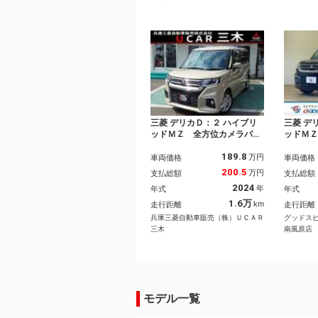
三菱 デリカＤ：２ ハイブリ
三菱 デ
ッドＭＺ 全方位カメラパッ
ッドＭ
ケージ メモリーナビ マル
ケージ
189.8
チアラウンドモニター フロ
電動ス
万円
車両価格
車両価格
ントドライブレコーダー Ｅ
スト／
200.5
万円
支払総額
支払総額
ＴＣ シートヒーター クル
ー／ヘ
2024
年
年式
年式
ーズコントロール 両側電動
イ／コ
スライドドア スマートキ
Ｄヘッ
1.6万
km
走行距離
走行距離
ー ヘッドアップディスプレ
器／プ
兵庫三菱自動車販売（株）ＵＣＡＲ
グッドス
イ オートライト
トライ
三木
南風原店
モデル一覧