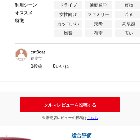
利用シーン
ドライブ
通勤通学
買物
オススメ
女性向け
ファミリー
若者
特徴
カッコいい
乗降
高級感
燃費
荷室
広い
cat3cat
鈴鹿市
1
0
投稿
いいね
クルマレビューを投稿する
※販売店レビューの投稿は
こちら
総合評価