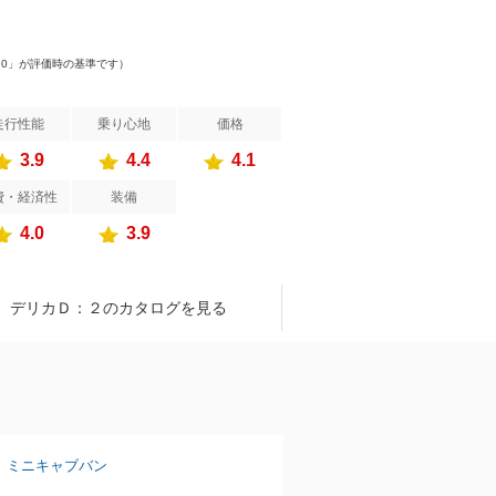
）
.0」が評価時の基準です）
走行性能
乗り心地
価格
3.9
4.4
4.1
費・経済性
装備
4.0
3.9
デリカＤ：２のカタログを見る
ミニキャブバン