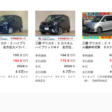
リカＤ：２ ハイブリ
三菱 デリカＤ：２ カスタム
三菱 デリカＤ：２ Ｘ
Ｚ 全方位カメラパッ
ハイブリッドＭＶ 全方位カ
ル最終年式車 ＳＤ
 全周囲カメラ／両側
メラパッケージ カロッツェ
ルセグＴＶ ＣＤ／
155.3
164.5
6
ライドドア／Ｅ－アシ
リアナビ／両側電動スライド
デオ Ｂｌｕｅｔｏ
万円
万円
車両価格
車両価格
フロントシートヒータ
ドア／後席サーキュレーター
バックカメラ 電動
163.8
173.8
7
万円
万円
支払総額
支払総額
ッドアップディスプレ
／スズキセーフティサポート
車速域衝突被害軽減
2024
2024
年
年
年式
年式
ーナーセンサー／ＬＥ
／ヘッドアップディスプレイ
キ ＡＢＳ Ｗエア
ドライト／ＥＴＣ車載
／コーナーセンサー／アイド
スマートキー Ｐガ
4.5万
4.7万
4
km
km
走行距離
走行距離
ッシュスタート／オー
リングストップ機能／後席サ
ＴＣ禁煙車
ピード ＭＥＧＡ ＳＵＶ
グッドスピード ＭＥＧＡ ＳＵＶ
サンキョウ 三共自動車
ト／ＣＤ・ＤＶＤ再生
ンシェード／オートライト
南風原店
（株） 高崎環状線店