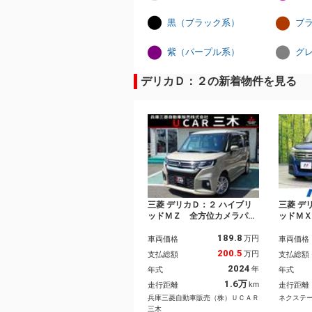
黒（ブラック系）
ブ
紫（パープル系）
グ
デリカＤ：２の新着物件を見る
三菱 デリカＤ：２ ハイブリ
三菱 デ
ッドＭＺ 全方位カメラパッ
ッドＭ
ケージ メモリーナビ マル
ア Ｓ
189.8
チアラウンドモニター フロ
テム 
万円
車両価格
車両価格
ントドライブレコーダー Ｅ
ル Ｅ
200.5
万円
支払総額
支払総額
ＴＣ シートヒーター クル
ー ス
2024
年
年式
年式
ーズコントロール 両側電動
コーナ
スライドドア スマートキ
インチ
1.6万
km
走行距離
走行距離
ー ヘッドアップディスプレ
報 オ
兵庫三菱自動車販売（株）ＵＣＡＲ
ネクステ
イ オートライト
三木