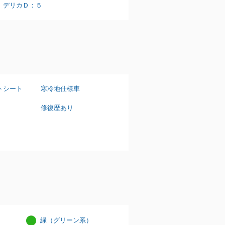
デリカＤ：５
トシート
寒冷地仕様車
修復歴あり
緑（グリーン系）