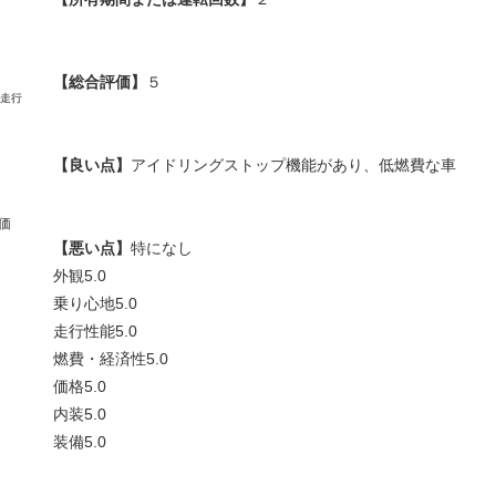
【総合評価】
５
【良い点】
アイドリングストップ機能があり、低燃費な車
価
【悪い点】
特になし
外観
5.0
乗り心地
5.0
走行性能
5.0
燃費・経済性
5.0
価格
5.0
内装
5.0
装備
5.0