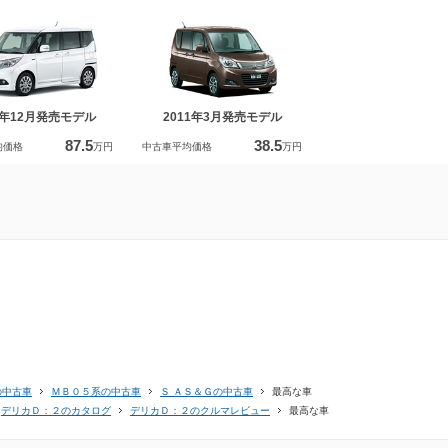
5年12月発売モデル
2011年3月発売モデル
87.5
38.5
均価格
万円
中古車平均価格
万円
の中古車
ＭＢ０５系の中古車
Ｓ ＡＳ＆Ｇの中古車
最高な車
デリカＤ：２のカタログ
デリカＤ：２のクルマレビュー
最高な車