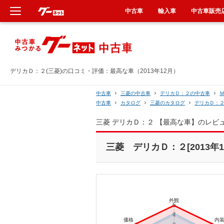
中古車
輸入車
中古車販売
新車
中古車
デリカＤ：２(三菱)の口コミ・評価：最高な車（2013年12月）
輸入車
中古車
三菱の中古車
デリカＤ：２の中古車
中古車
カタログ
三菱のカタログ
デリカＤ：
クルマ買取
三菱 デリカＤ：２ 【最高な車】のレビ
カーリース
三菱 デリカＤ：２[2013年1
タイヤ交換
整備工場
車検