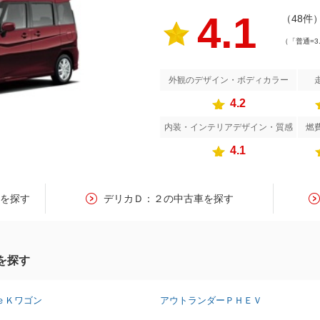
4.1
（48件
（「普通=3
外観のデザイン・ボディカラー
4.2
内装・インテリアデザイン・質感
燃
4.1
２を探す
デリカＤ：２の中古車を探す
を探す
ｅＫワゴン
アウトランダーＰＨＥＶ