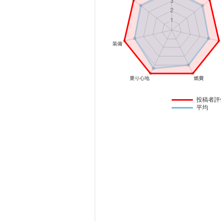
マガジン
車カタログ
自動車ローン
保険
投稿者評
平均
レビュー
価格相場
教習所
用語集