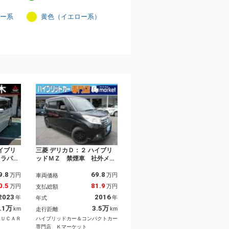
ー系
黄色（イエロー系）
イブリ
三菱 デリカＤ：２ ハイブリ
メラパッ
ッドＭＺ 禁煙車 社外メモ
ビ マル
リーナビ Ｂｌｕｅｔｏｏｔ
9.8
69.8
ー フロ
ｈ接続 アラウンドビューモ
万円
万円
車両価格
ダー Ｅ
ニター フルセグＴＶ ＣＤ
0.5
81.9
万円
万円
支払総額
ー クル
／ＤＶＤ再生 前方ドラレ
2023
2016
年
年
年式
両側電動
コ 両側スライドドア オー
ートキ
トクルーズコントロール ス
.1万
3.5万
km
km
走行距離
ィスプレ
テアリングリモコン ＥＴＣ
）ＵＣＡＲ
ハイブリッドカー＆コンパクトカー
専門店 Ｋマーケット