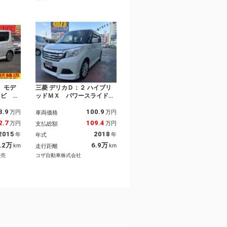
 モデ
三菱 デリカＤ：２ ハイブリ
ナビ フ
ッドＭＸ パワースライドド
ＤＶＤビ
ア・アイドリングストップ・
3.9
100.9
ｏｔｈ
オートエアコン・純正アルミ
万円
万円
車両価格
ドア 低
ホイール・プッシュスター
2.7
109.4
万円
万円
支払総額
ブレー
ト・スマートキー
2015
2018
年
年
年式
バック
ラス Ｅ
.2万
6.9万
km
km
走行距離
販売
コザ自動車株式会社