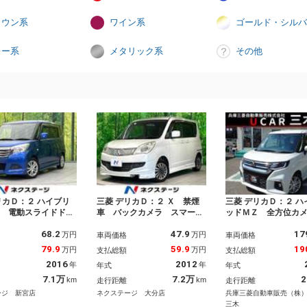
ラウン系
ワイン系
ゴールド・シルバ
レー系
メタリック系
その他
リカＤ：２ ハイブリ
三菱 デリカＤ：２ Ｘ 禁煙
三菱 デリカＤ：２ ハ
Ｘ 電動スライドド
車 バックカメラ スマート
ッドＭＺ 全方位カ
Ｄナビ 衝突軽減シス
キー ディスプレイオーディ
ケージ メモリーナ
68.2
47.9
17
クルーズコントロー
オ デジタルインナーミラ
チアラウンドモニタ
万円
万円
車両価格
車両価格
ＴＣ シートヒータ
ー ドラレコ オートエアコ
ントドライブレコー
79.9
59.9
19
万円
万円
支払総額
支払総額
マートキー 禁煙車
ン 電動スライドドア ＣＤ
ＴＣ シートヒータ
2016
2012
年
年
年式
年式
ーセンサー 純正１５
／ＤＶＤ再生 フォグラン
ーズコントロール 
アルミ 車線逸脱警
プ 電動格納ドアミラー １
スライドドア スマ
7.1万
7.2万
2
km
km
走行距離
走行距離
ートエアコン
４インチＡＷ
ー ヘッドアップデ
ージ 新宮店
ネクステージ 大分店
兵庫三菱自動車販売（株
イ オートライト
三木