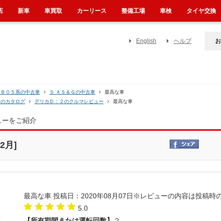
店
新車
車買取
カーリース
整備工場
車検
タイヤ交換
English
ヘルプ
お
ＭＢ０５系の中古車
Ｓ ＡＳ＆Ｇの中古車
最高な車
２のカタログ
デリカＤ：２のクルマレビュー
最高な車
ューをご紹介
2月]
最高な車
投稿日：2020年08月07日
※レビューの内容は投稿時
5.0
【所有期間または運転回数】
２