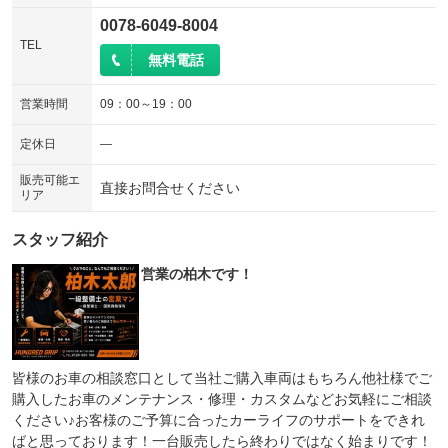
シートエアコン
全周囲カメラ
：装備なし
：装備なし
0078-6049-8004
サイドカメラ
ルーフレール
TEL
：装備なし
：装備なし
無料電話
エアサスペンション
ヘッドライトウォッシャー
：装備なし
：装備なし
営業時間
09：00～19：00
装備略号／用語解説
定休日
―
販売可能エ
直接お問合せください
リア
スタッフ紹介
営業の柏木です！
皆様のお車の相談窓口として当社ご購入車両はもちろん他社様でご
購入したお車のメンテナンス・修理・カスタムなどお気軽にご相談
ください♪お客様のご予算に合ったカーライフのサポートをできれ
ばと思っております！一台販売したら終わりではなく始まりです！