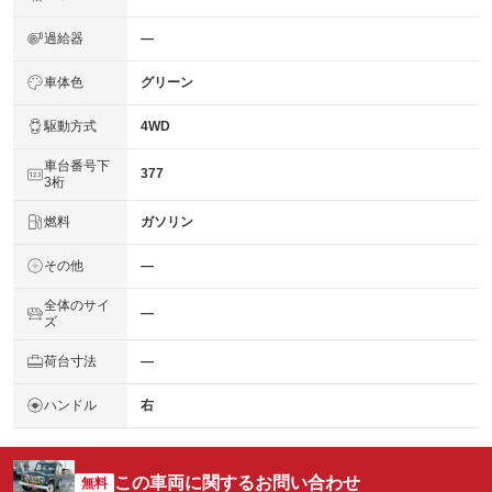
過給器
―
車体色
グリーン
駆動方式
4WD
車台番号下
377
3桁
燃料
ガソリン
その他
―
全体のサイ
―
ズ
荷台寸法
―
ハンドル
右
この車両に関するお問い合わせ
無料