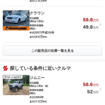
17.8万km
走行
クラウン
支払総額
59.8
万円
(税込)(リ済込)
車両本体価格
49.8
万円
(税込)
2007(平成19)年
年式
18.0万km
走行
この販売店の在庫一覧を見る
探している条件に近いクルマ
ジムニー
グーネットセレクト
支払総額
58.6
万円
(税込)(リ済込・追)
車両本体価格
52
万円
(税込)
1994年
年式
17.0万km
走行