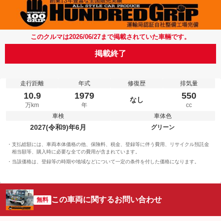
このクルマは2026/06/27まで掲載されていた車輛です。
掲載終了
走行距離
年式
修復歴
排気量
10.9
1979
550
なし
万km
年
cc
車検
車体色
2027(令和9)年6月
グリーン
支払総額には、車両本体価格の他、保険料、税金、登録等に伴う費用、リサイクル預託金
相当額等、購入時に必要な全ての費用が含まれています。
当該価格は、登録等の時期や地域などについて一定の条件を付した価格になります。
この車両に関するお問い合わせ
無料