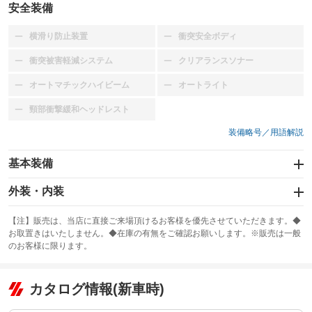
安全装備
横滑り防止装置
衝突安全ボディ
：装備なし
：装備なし
衝突被害軽減システム
クリアランスソナー
：装備なし
：装備なし
オートマチックハイビーム
オートライト
：装備なし
：装備なし
頸部衝撃緩和ヘッドレスト
：装備なし
装備略号／用語解説
基本装備
エアバッグ
外装・内装
：装備なし
スライドドア
カーナビ
：装備なし
：装備なし
【注】販売は、当店に直接ご来場頂けるお客様を優先させていただきます。◆
お取置きはいたしません。◆在庫の有無をご確認お願いします。※販売は一般
サンルーフ
ABS
TV
：装備なし
：装備なし
：装備なし
のお客様に限ります。
エアコン
Wエアコン
オーディオ
：装備あり
：装備なし
：装備なし
リフトアップ
パワーステアリング
カタログ情報(新車時)
ビジュアル
：装備なし
：装備なし
：装備なし
ダウンヒルアシストコントロール