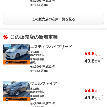
2003(平成15)年
年式
13.6万km
走行
この販売店の在庫一覧を見る
この販売店の新着車種
エスティマハイブリッド
支払総額
59.8
万円
(税込)(リ済込)
車両本体価格
49.8
万円
(税込)
2009(平成21)年
年式
15.5万km
走行
ヴェルファイア
支払総額
59.8
万円
(税込)(リ済込)
車両本体価格
49.8
万円
(税込)
2009(平成21)年
年式