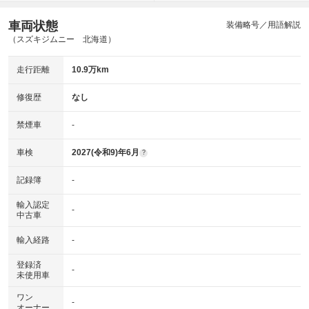
車両状態
装備略号／用語解説
（スズキジムニー 北海道）
走行距離
10.9万km
修復歴
なし
禁煙車
-
車検
2027(令和9)年6月
?
記録簿
-
輸入認定
-
中古車
輸入経路
-
登録済
-
未使用車
ワン
-
オーナー