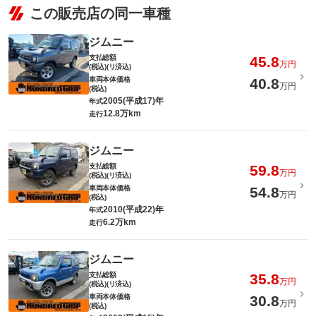
この販売店の同一車種
ジムニー
支払総額
45.8
万円
(税込)(リ済込)
車両本体価格
40.8
万円
(税込)
2005(平成17)年
年式
12.8万km
走行
ジムニー
支払総額
59.8
万円
(税込)(リ済込)
車両本体価格
54.8
万円
(税込)
2010(平成22)年
年式
6.2万km
走行
ジムニー
支払総額
35.8
万円
(税込)(リ済込)
車両本体価格
30.8
万円
(税込)