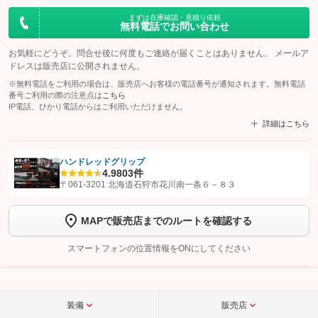
まずは在庫確認・見積り依頼
無料電話でお問い合わせ
お気軽にどうぞ。問合せ後に何度もご連絡が届くことはありません。 メールア
ドレスは販売店に公開されません。
※無料電話をご利用の場合は、販売店へお客様の電話番号が通知されます。無料電話
番号ご利用の際の注意点は
こちら
IP電話、ひかり電話からはご利用いただけません。
詳細はこちら
ハンドレッドグリップ
4.9
803件
【STEP1】
認証画面でグーネットを友だち追加してから「許可する」ボタンを押
〒061-3201 北海道石狩市花川南一条６－８３
します
MAPで販売店までのルートを確認する
【STEP2】
トーク画面で
ボタンをタップして問い合わせを
完了してください。
スマートフォンの位置情報をONにしてください
こちら
装備
販売店