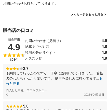
お問い合わせお待ちしております。
メッセージをもっと見る
販売店の口コミ
総合評価
4.9
お問い合わせ（見積り）
（5点満点中）
4.9
4.8
納車までの対応
4.9
説明の分かりやすさ
4.9
オススメ度
803件
3.7
予約無しで行ったのですが、丁寧に説明してくれました。 看板
犬のわんちゃんが可愛いです。 納車を楽しみに待ってます...
も
っと見る
購入した車種：スズキジムニー
K
2026年04月13日
5.0