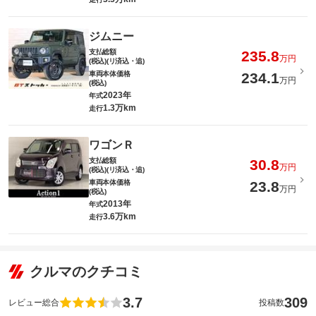
ジムニー
支払総額
235.8
万円
(税込)(リ済込・追)
車両本体価格
234.1
万円
(税込)
2023年
年式
1.3万km
走行
ワゴンＲ
支払総額
30.8
万円
(税込)(リ済込・追)
車両本体価格
23.8
万円
(税込)
2013年
年式
3.6万km
走行
クルマのクチコミ
3.7
309
レビュー総合
投稿数