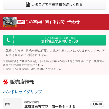
アルミホイール
：装備なし
：装備なし
カタログで車種情報を詳しく見る
パワーウィンドウ
盗難防止システム
革シート
ハーフレザーシート
：装備なし
：装備なし
：装備なし
：装備なし
アイドリングストップ
ドライブレコーダー
キーレス
LEDヘッドランプ
：装備なし
：装備なし
：装備なし
：装備なし
この車両に関するお問い合わせ
無料
USB入力端子
Bluetooth接続
HID(キセノンライト)
ポータブルナビ
：装備なし
：装備なし
：装備なし
：装備なし
100V電源
クリーンディーゼル
バックカメラ
ETC
：装備なし
：装備なし
：装備なし
：装備なし
まずは在庫確認・見積り依頼
無料電話でお問い合わせ
センターデフロック
エアロ
スマートキー
：装備なし
：装備なし
：装備なし
レンタカーアップ
展示・試乗車
お気軽にどうぞ。問合せ後に何度もご連絡が届くことはありません。メールア
ローダウン
ランフラットタイヤ
：装備なし
：装備なし
：装備なし
：装備なし
ドレスは販売店に公開されません。
電動格納ミラー
パワーシート
3列シート
：装備なし
※無料電話をご利用の場合は、販売店へお客様の電話番号が通知されます。無料電話
：装備なし
：装備なし
番号ご利用の際の注意点は
こちら
装備略号／用語解説
ベンチシート
フルフラットシート
IP電話、ひかり電話からはご利用いただけません。
：装備なし
：装備なし
チップアップシート
オットマン
：装備なし
：装備なし
販売店情報
電動格納サードシート
シートヒーター
：装備なし
：装備なし
ハンドレッドグリップ
ウォークスルー
後席モニター
：装備なし
：装備なし
061-3201
電動リアゲート
フロントカメラ
住所
：装備なし
：装備なし
MAP
北海道石狩市花川南一条６－８３