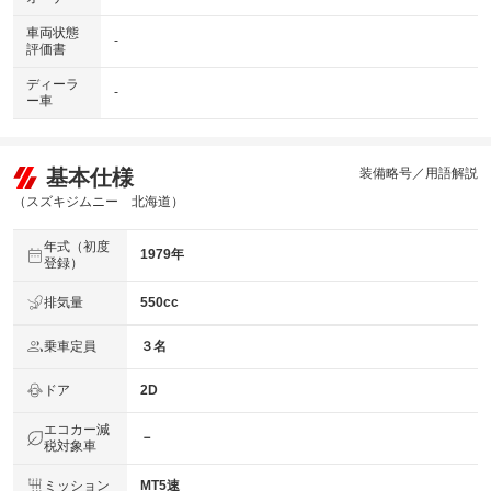
車両状態
-
評価書
ディーラ
-
ー車
基本仕様
装備略号／用語解説
（スズキジムニー 北海道）
年式（初度
1979年
登録）
排気量
550cc
乗車定員
３名
ドア
2D
エコカー減
－
税対象車
ミッション
MT5速