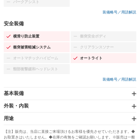
パークアシスト
：装備なし
装備略号／用語解説
安全装備
横滑り防止装置
衝突安全ボディ
：装備あり
：装備なし
衝突被害軽減システム
クリアランスソナー
：装備あり
：装備なし
オートマチックハイビーム
オートライト
：装備なし
：装備あり
頸部衝撃緩和ヘッドレスト
：装備なし
装備略号／用語解説
基本装備
エアバッグ：運転席
外装・内装
：装備あり
スライドドア
カーナビ
：装備なし
用途
：装備なし
サンルーフ
ABS
TV
：装備なし
：装備あり
冷凍（中温 -5℃）
冷凍（低温 -20℃）
：装備なし
：装備なし
：装備なし
【注】販売は、当店に直接ご来場頂けるお客様を優先させていただきます。◆
お取置きはいたしません。◆在庫の有無をご確認お願いします。※販売は一般
エアコン
Wエアコン
オーディオ：ミュージックプレイヤー接続可
：装備あり
：装備なし