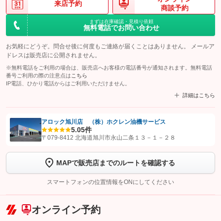
来店予約
商談予約
まずは在庫確認・見積り依頼
無料電話でお問い合わせ
お気軽にどうぞ。問合せ後に何度もご連絡が届くことはありません。 メールア
ドレスは販売店に公開されません。
※無料電話をご利用の場合は、販売店へお客様の電話番号が通知されます。無料電話
番号ご利用の際の注意点は
こちら
IP電話、ひかり電話からはご利用いただけません。
詳細はこちら
アロック旭川店 （株）ホクレン油機サービス
5.0
5件
【STEP1】
認証画面でグーネットを友だち追加してから「許可する」ボタンを押
〒079-8412 北海道旭川市永山二条１３－１－２８
します
MAPで販売店までのルートを確認する
【STEP2】
トーク画面で
ボタンをタップして問い合わせを
完了してください。
スマートフォンの位置情報をONにしてください
こちら
オンライン予約