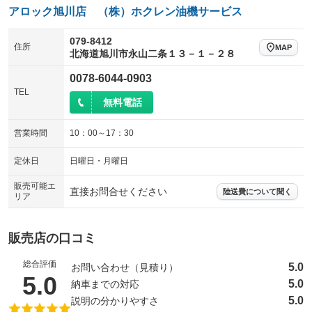
ウォークスルー
後席モニター
：装備なし
：装備なし
：装備なし
：装備なし
アロック旭川店 （株）ホクレン油機サービス
ヒッチメンバー
坂道発進補助装置
電動リアゲート
フロントカメラ
：装備なし
：装備なし
：装備なし
：装備なし
079-8412
住所
レンタカーアップ
展示・試乗車
MAP
シートエアコン
全周囲カメラ
：装備なし
：装備なし
北海道旭川市永山二条１３－１－２８
：装備なし
：装備なし
電動格納ミラー
サイドカメラ
ルーフレール
：装備あり
0078-6044-0903
：装備なし
：装備なし
TEL
装備略号／用語解説
エアサスペンション
ヘッドライトウォッシャー
無料電話
：装備なし
：装備なし
装備略号／用語解説
営業時間
10：00～17：30
定休日
日曜日・月曜日
販売可能エ
直接お問合せください
陸送費について聞く
リア
販売店の口コミ
総合評価
5.0
お問い合わせ（見積り）
（5点満点中）
5.0
5.0
納車までの対応
5.0
説明の分かりやすさ