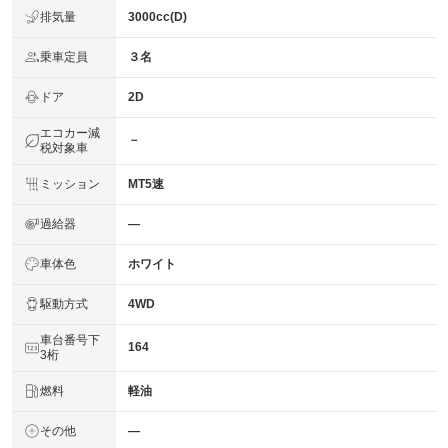
法定整備
※車検なし・車検整備付の場合は法定24ヶ月点検整備付
排気量
3000cc(D)
※商用車は6ヶ月または12ヶ月点検整備付
乗車定員
３名
法定整備
当社指定整備工場完備！！
について
ドア
2D
エコカー減
－
税対象車
ミッション
MT5速
過給器
―
車体色
ホワイト
駆動方式
4WD
車台番号下
164
3桁
燃料
軽油
その他
―