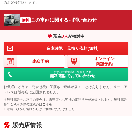
冷凍（超低温 -30℃以下）
冷蔵
：装備あり
：装備なし
：装備なし
のお客様に限ります。
リフトアップ
パワーステアリング
ビジュアル
：装備なし
：装備あり
保冷
低床
：装備なし
：装備なし
：装備なし
ダウンヒルアシストコントロール
この車両に関するお問い合わせ
アルミホイール
：装備なし
無料
全低床（フルフラットロー）
高床
：装備なし
：装備あり
：装備なし
パワーウィンドウ
盗難防止システム
革シート
ハーフレザーシート
：装備あり
：装備なし
装備略号／用語解説
：装備なし
：装備なし
現在
0
人
が検討中
アイドリングストップ
ドライブレコーダー
キーレス
LEDヘッドランプ
：装備あり
：装備なし
：装備あり
：装備あり
在庫確認・見積り依頼(無料)
USB入力端子
Bluetooth接続
HID(キセノンライト)
ポータブルナビ
：装備あり
：装備あり
：装備なし
：装備なし
オンライン
100V電源
クリーンディーゼル
バックカメラ
ETC
来店予約
：装備なし
：装備なし
：装備あり
：装備なし
商談予約
センターデフロック
エアロ
スマートキー
：装備なし
まずは在庫確認・見積り依頼
：装備なし
：装備なし
無料電話でお問い合わせ
ラジコン付き
フックイン付き
ローダウン
ランフラットタイヤ
：装備なし
：装備なし
：装備なし
：装備なし
お気軽にどうぞ。問合せ後に何度もご連絡が届くことはありません。メールア
アームロール
垂直式
パワーシート
3列シート
：装備なし
：装備なし
ドレスは販売店に公開されません。
：装備なし
：装備なし
※無料電話をご利用の場合は、販売店へお客様の電話番号が通知されます。無料電話
アーム式
後輪ダブル
ベンチシート
フルフラットシート
：装備なし
：装備あり
：装備なし
：装備なし
番号ご利用の際の注意点は
こちら
IP電話、ひかり電話からはご利用いただけません。
三方開
ラッシングレール
チップアップシート
オットマン
：装備あり
：装備なし
：装備なし
：装備なし
サイドドア
三転ダンプ
電動格納サードシート
シートヒーター
：装備なし
：装備なし
販売店情報
：装備なし
：装備なし
荷台幌付き
クラッチレス