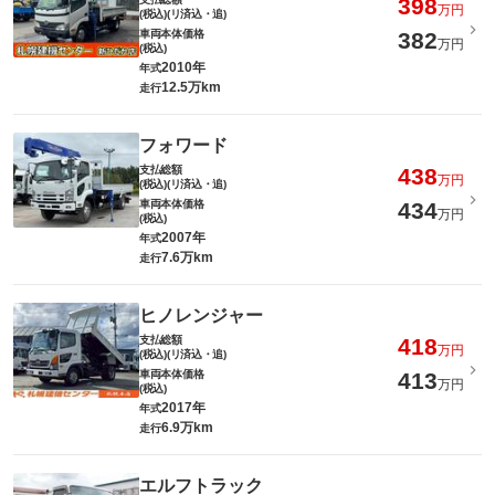
398
万円
(税込)(リ済込・追)
車両本体価格
382
万円
(税込)
2010年
年式
12.5万km
走行
フォワード
支払総額
438
万円
(税込)(リ済込・追)
車両本体価格
434
万円
(税込)
2007年
年式
7.6万km
走行
ヒノレンジャー
支払総額
418
万円
(税込)(リ済込・追)
車両本体価格
413
万円
(税込)
2017年
年式
6.9万km
走行
エルフトラック