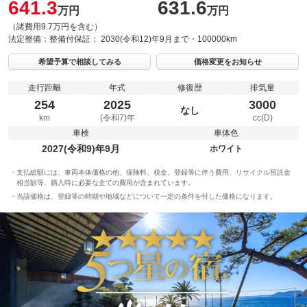
641.3
631.6
万円
万円
（諸費用9.7万円を含む）
法定整備：
整備付
保証：
2030(令和12)年9月まで・100000km
希望予算で相談してみる
価格変更をお知らせ
走行距離
年式
修復歴
排気量
254
2025
3000
なし
km
(令和7)年
cc(D)
車検
車体色
2027(令和9)年9月
ホワイト
支払総額には、車両本体価格の他、保険料、税金、登録等に伴う費用、リサイクル預託金
相当額等、購入時に必要な全ての費用が含まれています。
当該価格は、登録等の時期や地域などについて一定の条件を付した価格になります。