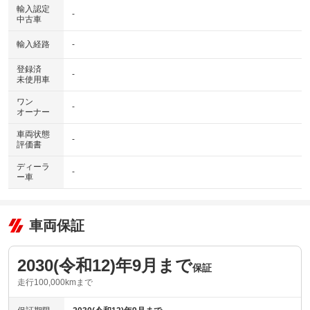
輸入認定
-
中古車
輸入経路
-
登録済
-
未使用車
ワン
-
オーナー
車両状態
-
評価書
ディーラ
-
ー車
車両保証
2030(令和12)年9月まで
保証
走行100,000kmまで