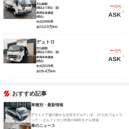
支払総額
--
万円
(税込)(リ済込・追)
車両本体価格
ASK
(税込)
2006年
年式
12.0万km
走行
デュトロ
支払総額
--
万円
(税込)(リ済込・追)
車両本体価格
ASK
(税込)
2019年
年式
0.4万km
走行
おすすめ記事
車種別・最新情報
アウトドア派の密かな注目モデル!? いすゞの“だれでもトラ
ック”・エルフミオに待望の4WDモデル登場…
車のニュース