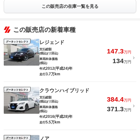
この販売店の在庫一覧を見る
この販売店の新着車種
レジェンド
グーネットセレクト
支払総額
147.3
万円
(税込)(リ済込)
車両本体価格
134
万円
(税込)
2012(平成24)年
年式
3.7万km
走行
クラウンハイブリッド
グーネットセレクト
支払総額
384.4
万円
(税込)(リ済込)
車両本体価格
371.3
万円
(税込)
2016(平成28)年
年式
5.5万km
走行
ノア
グーネットセレクト