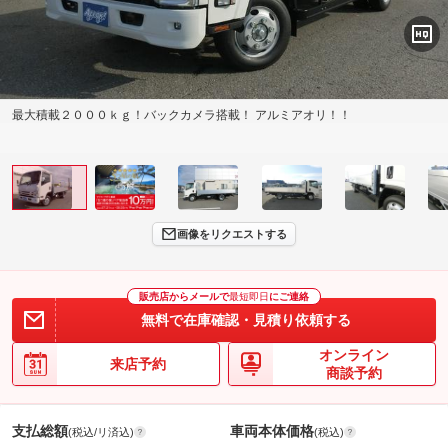
最大積載２０００ｋｇ！バックカメラ搭載！ アルミアオリ！！
画像をリクエストする
販売店からメールで
最短即日
にご連絡
無料で在庫確認・見積り依頼する
オンライン
来店予約
商談予約
支払総額
車両本体価格
(税込/リ済込)
(税込)