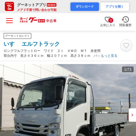
グーネットアプリ
RENEW
ダウンロード
アプリを開く
メアド不要で問い合わせ可能
0
お気に入り
閲覧履歴
グーネットセレクト
いすゞ エルフトラック
ロングフルフラットロー ワイド ２ｔ ４ＷＤ ＭＴ 未使用
荷台内寸 長さ４３６ｃｍ 幅２０７ｃｍ 高さ３８ｃｍ バック
もっと見る
カメラ 木製デッキ ＬＥＤヘッドフォグ アルミアオリ 衝突軽
減ブレーキ 電格ミラー リヤゲートチェーン（北海道）
1
/73