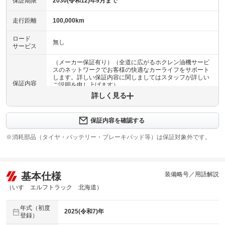
保証期限
2030(令和12)年9月まで
走行距離
100,000km
ロード
無し
サービス
（メーカー保証有り）（全道に広がるホクレン油機サービ
スのネットワークでお客様の快適なカーライフをサポート
します。詳しい保証内容に関しましてはスタッフが詳しい
保証内容
ご説明を申し上げます）
詳しく見る
保証内容について問い合わせる
保証内容を確認する
保証項目
-
※消耗部品（タイヤ・バッテリー・ブレーキパッド等）は保証対象外です。
修理回数
-
上限金額
-
基本仕様
装備略号／用語解説
免責金
無し
（いすゞエルフトラック 北海道）
保証修理
-
年式（初度
受付先
2025(令和7)年
登録）
整備付 法定12ヶ月または法定24ヶ月点検整備付