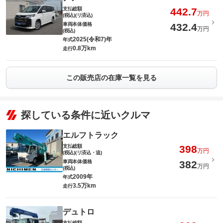
支払総額
442.7
万円
(税込)(リ済込)
車両本体価格
432.4
万円
(税込)
2025(令和7)年
年式
0.8万km
走行
この販売店の在庫一覧を見る
探している条件に近いクルマ
エルフトラック
支払総額
398
万円
(税込)(リ済込・追)
車両本体価格
382
万円
(税込)
2009年
年式
3.5万km
走行
デュトロ
支払総額