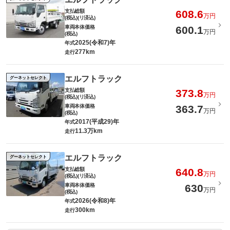
支払総額
608.6
万円
(税込)(リ済込)
車両本体価格
600.1
万円
(税込)
2025(令和7)年
年式
277km
走行
エルフトラック
グーネットセレクト
支払総額
373.8
万円
(税込)(リ済込)
車両本体価格
363.7
万円
(税込)
2017(平成29)年
年式
11.3万km
走行
エルフトラック
グーネットセレクト
支払総額
640.8
万円
(税込)(リ済込)
車両本体価格
630
万円
(税込)
2026(令和8)年
年式
300km
走行