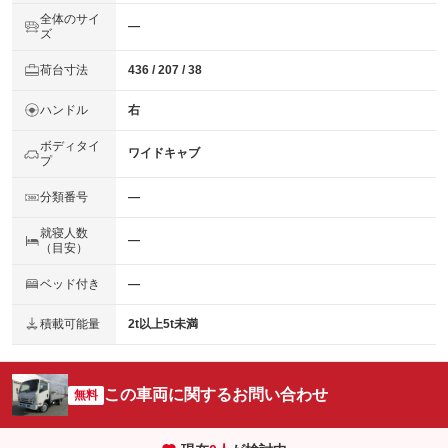
全体のサイ
―
ズ
荷台寸法
436 / 207 / 38
ハンドル
右
ボディタイ
ワイドキャブ
プ
分類番号
―
就寝人数
―
（目安）
ベッド付き
―
積載可能量
2t以上5t未満
この車両に関するお問い合わせ
無料