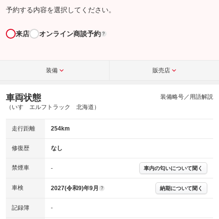
予約する内容を選択してください。
来店
オンライン商談予約
?
装備
販売店
車両状態
装備略号／用語解説
（いすゞエルフトラック 北海道）
走行距離
254km
修復歴
なし
禁煙車
-
車内の匂いについて聞く
車検
2027(令和9)年9月
納期について聞く
?
記録簿
-