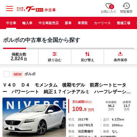
0
お気に入り
閲覧履歴
中古車
輸入車
中古車販売店
新車
車買取
カーリース
整備工場
ボルボの中古車を全国から探す
掲載台数
2,824
台
絞り込む
並び替え
条件保存
ボルボ
NEW
Ｖ４０ Ｄ４ モメンタム 後期モデル 前席シートヒータ
ー パワーシート 純正１７インチアルミ ハーフレザーシー
ト ＨＤＤナビ フルセグＴＶ レーダークルーズコントロー
支払総額
(税込)
本体価格
諸費用
ル バックカメラ デュアルオートエアコン ＬＥＤヘッド
96.2
13.7
109.
9
万円
万円
万円
年式
2017年
走行
6.3万km
車検
2027年5月
排気
2000cc
整備
法定整備付
修復
なし