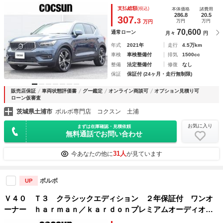
オ パノラマガラスサンルーフ オレフォス製クリスタルシフ
支払総額
(税込)
本体価格
諸費用
トノブ ブロンド本革シート パワーシート シートヒータ
286.8
20.5
307.
3
万円
万円
万円
ー パワーテールゲート 禁煙車
70,600
通常ローン
月々
円
年式
2021年
走行
4.5万km
車検
車検整備付
排気
1500cc
整備
法定整備付
修復
なし
保証
保証付 (24ヶ月・走行無制限)
販売店保証
車両状態評価書
グー鑑定
オンライン商談可
オプション見積り可
ローン仮審査
茨城県土浦市
ボルボ専門店 コクスン 土浦
お気に入り
まずは在庫確認・見積依頼
無料通話でお問い合わせ
31人
今あなたの他に
が見ています
ボルボ
UP
Ｖ４０ Ｔ３ クラシックエディション ２年保証付 ワンオ
ーナー ｈａｒｍａｎ／ｋａｒｄｏｎプレミアムオーディオ
パノラマガラスルーフ モダンウッドパネル オフブラック本