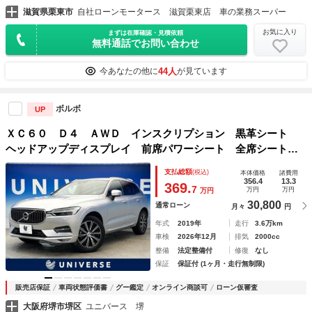
滋賀県栗東市
自社ローンモータース 滋賀栗東店 車の業務スーパー
お気に入り
まずは在庫確認・見積依頼
無料通話でお問い合わせ
44人
今あなたの他に
が見ています
ボルボ
UP
ＸＣ６０ Ｄ４ ＡＷＤ インスクリプション 黒革シート
ヘッドアップディスプレイ 前席パワーシート 全席シートヒ
ーター ステアリングヒーター 前席マッサージ機能 ｈａｒ
支払総額
(税込)
本体価格
諸費用
ｍａｎｋａｒｄｏｎ オートハイビーム 全周囲カメラ 純正
356.4
13.3
369.
7
万円
万円
万円
ナビ 禁煙車
30,800
通常ローン
月々
円
年式
2019年
走行
3.6万km
車検
2026年12月
排気
2000cc
整備
法定整備付
修復
なし
保証
保証付 (1ヶ月・走行無制限)
販売店保証
車両状態評価書
グー鑑定
オンライン商談可
ローン仮審査
大阪府堺市堺区
ユニバース 堺