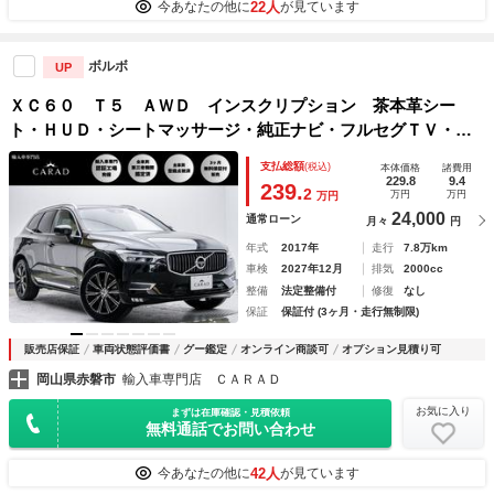
22人
今あなたの他に
が見ています
ボルボ
UP
ＸＣ６０ Ｔ５ ＡＷＤ インスクリプション 茶本革シー
ト・ＨＵＤ・シートマッサージ・純正ナビ・フルセグＴＶ・Ｂ
ｌｕｅｔｏｏｔｈ・ＡｐｐｌｅＣａｒＰｌａｙ・全方位カメ
支払総額
(税込)
本体価格
諸費用
ラ・ＡＣＣ・ＢＳＭ・レーンキープ・シートヒーター・シート
229.8
9.4
239.
2
万円
万円
万円
エアコン・Ｐバックドア
24,000
通常ローン
月々
円
年式
2017年
走行
7.8万km
車検
2027年12月
排気
2000cc
整備
法定整備付
修復
なし
保証
保証付 (3ヶ月・走行無制限)
販売店保証
車両状態評価書
グー鑑定
オンライン商談可
オプション見積り可
岡山県赤磐市
輸入車専門店 ＣＡＲＡＤ
お気に入り
まずは在庫確認・見積依頼
無料通話でお問い合わせ
42人
今あなたの他に
が見ています