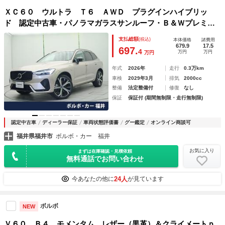
ＸＣ６０ ウルトラ Ｔ６ ＡＷＤ プラグインハイブリッ
ド 認定中古車・パノラマガラスサンルーフ・Ｂ＆Ｗプレミア
ムサウンド・Ｇｏｏｇｌｅナビ・ＥＴＣ 黒革 Ｇｏｏｇｌｅ
支払総額
(税込)
本体価格
諸費用
ナビ メモリー機能付きパワーシート シートヒーター ベン
679.9
17.5
697.
4
万円
万円
万円
チレーション パワーテールゲート
年式
2026年
走行
0.3万km
車検
2029年3月
排気
2000cc
整備
法定整備付
修復
なし
保証
保証付 (期間無制限・走行無制限)
認定中古車
ディーラー保証
車両状態評価書
グー鑑定
オンライン商談可
福井県福井市
ボルボ・カー 福井
お気に入り
まずは在庫確認・見積依頼
無料通話でお問い合わせ
24人
今あなたの他に
が見ています
ボルボ
NEW
Ｖ６０ Ｂ４ モメンタム レザー（黒革）＆クライメートｐ