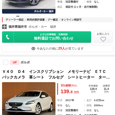
整備
法定整備付
修復
なし
保証
保証付 (1ヶ月・走行無制限)
ディーラー保証
車両状態評価書
グー鑑定
オンライン商談可
福井県福井市
ボルボ・カー 福井
お気に入り
まずは在庫確認・見積依頼
無料通話でお問い合わせ
29人
今あなたの他に
が見ています
ボルボ
UP
Ｖ４０ Ｄ４ インスクリプション メモリーナビ ＥＴＣ
バックカメラ 革シート フルセグ シートヒーター ター
ボ ＤＶＤ再生 アダプティブクルーズコントロール オート
支払総額
(税込)
本体価格
諸費用
ライト 衝突防止システム ＬＥＤヘッドランプ レーンアシ
128.4
11.4
139.
8
万円
万円
万円
スト ＣＤ
年式
2017年
走行
4.8万km
車検
なし
排気
2000cc
整備
法定整備付
修復
なし