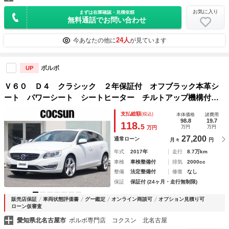
お気に入り
まずは在庫確認・見積依頼
無料通話でお問い合わせ
24人
今あなたの他に
が見ています
ボルボ
UP
Ｖ６０ Ｄ４ クラシック ２年保証付 オフブラック本革シ
ート パワーシート シートヒーター チルトアップ機構付サ
ンルーフ アーバンウッドパネル １８インチアルミホイー
支払総額
(税込)
本体価格
諸費用
ル ナビゲーション リアビューカメラ 地上デジタルＴＶ
98.8
19.7
118.
5
万円
万円
万円
禁煙
27,200
通常ローン
月々
円
年式
2017年
走行
8.7万km
車検
車検整備付
排気
2000cc
整備
法定整備付
修復
なし
保証
保証付 (24ヶ月・走行無制限)
販売店保証
車両状態評価書
グー鑑定
オンライン商談可
オプション見積り可
ローン仮審査
愛知県北名古屋市
ボルボ専門店 コクスン 北名古屋