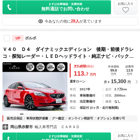
お気に入り
まずは在庫確認・見積依頼
無料通話でお問い合わせ
28人
今あなたの他に
が見ています
ボルボ
UP
Ｖ４０ Ｄ４ ダイナミックエディション 後期・前後ドラレ
コ・探知レーダー・ＬＥＤヘッドライト・純正ナビ・バックカ
メラ・Ｂｌｕｅｔｏｏｔｈ・ＥＴＣ・ＡＣＣ・ＢＬＩＳ・レー
支払総額
(税込)
本体価格
諸費用
ンキープ・シートヒーター・パドルシフト・後席フィルム・オ
99.8
13.9
113.
7
万円
万円
万円
ートライト
15,300
通常ローン
月々
円
年式
2017年
走行
2.7万km
車検
車検整備付
排気
2000cc
整備
法定整備付
修復
なし
保証
保証付 (3ヶ月・走行無制限)
販売店保証
車両状態評価書
グー鑑定
オンライン商談可
オプション見積り可
岡山県赤磐市
輸入車専門店 ＣＡＲＡＤ
お気に入り
まずは在庫確認・見積依頼