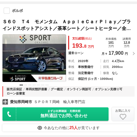
ボルボ
Ｓ６０ Ｔ４ モメンタム ＡｐｐｌｅＣａｒＰｌａｙ／ブラ
インドスポットアシスト／茶革シート／シートヒーター／全周
囲カメラ／パワーシート／シートメモリー／アダプティブクル
支払総額
(税込)
本体価格
諸費用
ーズコントロール／フルセグ／メーカーナビ
181
12.8
193.
8
万円
万円
万円
17,900
通常ローン
月々
円
年式
2020年
走行
4.4万km
車検
車検整備付
排気
2000cc
整備
法定整備付
修復
なし
保証
保証付 (1ヶ月・1000km)
販売店保証
車両状態評価書
グー鑑定
オンライン商談可
オプション見積り可
ローン仮審査
愛知県岡崎市
ＳＰＯＲＴ岡崎 輸入車専門店
お気に入り
まずは在庫確認・見積依頼
無料通話でお問い合わせ
25人
今あなたの他に
が見ています