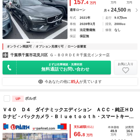
157.
4
万円
万円
万円
24,500
通常ローン
月々
円
年式
2021年
走行
9.0万km
車検
2028年3月
排気
2000cc
整備
法定整備無
修復
なし
保証
保証無
オンライン商談可
オプション見積り可
ローン仮審査
千葉県千葉市花見川区
Ｇ－ＢＯＲＤＥＲ千葉北インター店
お気に入り
まずは在庫確認・見積依頼
無料通話でお問い合わせ
85人
今あなたの他に
が見ています
ボルボ
UP
Ｖ４０ Ｄ４ ダイナミックエディション ＡＣＣ・純正ＨＤ
Ｄナビ・バックカメラ・Ｂｌｕｅｔｏｏｔｈ・スマートキー・
ＬＥＤライト・純正１８インチＡＷ・リアコーナーセンサー・
支払総額
(税込)
本体価格
諸費用
ハーフレザー・シートヒーター・パワーシート・２．０ＥＴ
49.9
16.9
66.
8
万円
万円
万円
Ｃ・ＵＳＢ