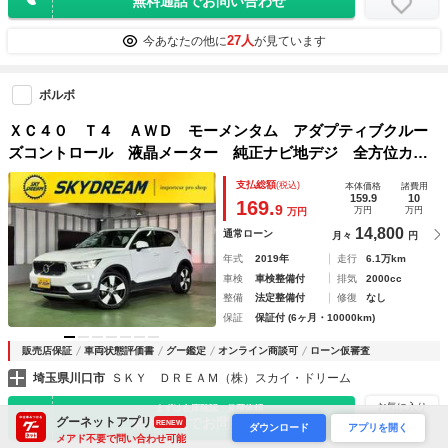
無料通話でお問い合わせ
27人
今あなたの他に
が見ています
ボルボ
ＸＣ４０ Ｔ４ ＡＷＤ モーメンタム アダプティブクルー
ズコントロール 液晶メーター 純正ナビ地デジ 全方位カメ
ラ 前後センサ 電動リアゲート ＬＥＤライト ハーフレザ
支払総額
(税込)
本体価格
諸費用
ーシート １９ＡＷ アップルカープレイ ドライブモード
159.9
10
169.
9
万円
万円
万円
６か月保証付き
14,800
通常ローン
月々
円
年式
2019年
走行
6.1万km
車検
車検整備付
排気
2000cc
整備
法定整備付
修復
なし
保証
保証付 (6ヶ月・10000km)
販売店保証
車両状態評価書
グー鑑定
オンライン商談可
ローン仮審査
埼玉県川口市
ＳＫＹ ＤＲＥＡＭ（株）スカイ・ドリーム
お気に入り
まずは在庫確認・見積依頼
グーネットアプリ
無料通話でお問い合わせ
RENEW
ダウンロード
アプリを開く
メアド不要で問い合わせ可能