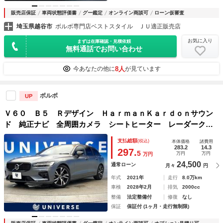
販売店保証
車両状態評価書
グー鑑定
オンライン商談可
ローン仮審査
埼玉県越谷市
ボルボ専門店ベストスタイル ＪＵ適正販売店
お気に入り
まずは在庫確認・見積依頼
無料通話でお問い合わせ
8人
今あなたの他に
が見ています
ボルボ
UP
Ｖ６０ Ｂ５ Ｒデザイン ＨａｒｍａｎＫａｒｄｏｎサウン
ド 純正ナビ 全周囲カメラ シートヒーター レーダークル
ーズコントロール 電動リアゲート ＬＥＤヘッドライト 純
支払総額
(税込)
本体価格
諸費用
正１８インチアルミホイール ハーフレザー レーンキープ
283.2
14.3
297.
5
万円
万円
万円
24,500
通常ローン
月々
円
年式
2021年
走行
8.0万km
車検
2028年2月
排気
2000cc
整備
法定整備付
修復
なし
保証
保証付 (1ヶ月・走行無制限)