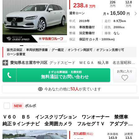
ソナー／シートメモリ／ルーフレール／スマートキー
226
12.8
238.
8
万円
万円
万円
16,500
通常ローン
月々
円
年式
2019年
走行
8.9万km
車検
車検整備付
排気
2000cc
整備
法定整備付
修復
なし
保証
保証付 (1ヶ月・1000km)
販売店保証
車両状態評価書
グー鑑定
オンライン商談可
オプション見積り可
ローン仮審査
愛知県名古屋市中川区
グッドスピード ＭＥＧＡ 輸入車 名古屋昭和橋店
お気に入り
まずは在庫確認・見積依頼
無料通話でお問い合わせ
53人
今あなたの他に
が見ています
ボルボ
NEW
Ｖ６０ Ｂ５ インスクリプション ワンオーナー 禁煙車
純正９インチナビ 全周囲カメラ フルセグＴＶ アダプティ
ブクルーズコントロール パワーバックドア シートヒータ
支払総額
(税込)
本体価格
諸費用
ー シートエアコン ブラインドスポットモニター
143.9
13.5