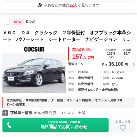
22人
今あなたの他に
が見ています
ボルボ
NEW
Ｖ６０ Ｄ４ クラシック ２年保証付 オフブラック本革シ
ート パワーシート シートヒーター ナビゲーション リア
ビューカメラ アーバンウッドパネル チルトアップ機構付サ
支払総額
(税込)
本体価格
諸費用
ンルーフ １８インチアルミホイール ＥＴＣ 禁煙車
137.6
19.7
157.
3
万円
万円
万円
36,100
通常ローン
月々
円
年式
2018年
走行
6.8万km
車検
車検整備付
排気
2000cc
整備
法定整備付
修復
なし
保証
保証付 (24ヶ月・走行無制限)
販売店保証
車両状態評価書
グー鑑定
オンライン商談可
オプション見積り可
ローン仮審査
茨城県土浦市
ボルボ専門店 コクスン 土浦
お気に入り
まずは在庫確認・見積依頼
無料通話でお問い合わせ