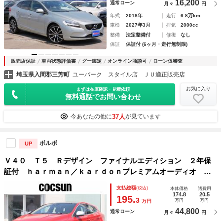
16,200
通常ローン
月々
円
年式
2018年
走行
6.8万km
車検
2027年3月
排気
2000cc
整備
法定整備付
修復
なし
保証
保証付 (6ヶ月・走行無制限)
販売店保証
車両状態評価書
グー鑑定
オンライン商談可
ローン仮審査
埼玉県入間郡三芳町
ユーパーク スタイル店 ＪＵ適正販売店
お気に入り
まずは在庫確認・見積依頼
無料通話でお問い合わせ
37人
今あなたの他に
が見ています
ボルボ
UP
Ｖ４０ Ｔ５ Ｒデザイン ファイナルエディション ２年保
証付 ｈａｒｍａｎ／ｋａｒｄｏｎプレミアムオーディオ パ
ノラマガラスルーフ １８インチアルミホイール ナビゲーシ
支払総額
(税込)
本体価格
諸費用
ョン リアビューカメラ オフブラック本革シート シートヒ
174.8
20.5
195.
3
万円
万円
万円
ーター パワーシート 禁煙
44,800
通常ローン
月々
円