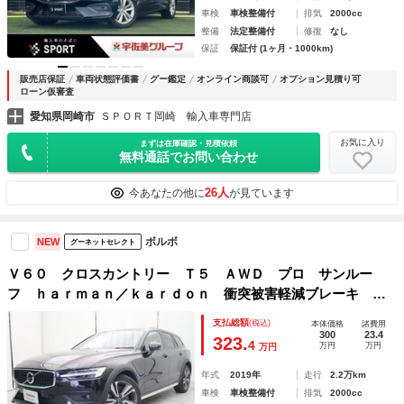
車検
車検整備付
排気
2000cc
整備
法定整備付
修復
なし
保証
保証付 (1ヶ月・1000km)
販売店保証
車両状態評価書
グー鑑定
オンライン商談可
オプション見積り可
ローン仮審査
愛知県岡崎市
ＳＰＯＲＴ岡崎 輸入車専門店
お気に入り
まずは在庫確認・見積依頼
無料通話でお問い合わせ
26人
今あなたの他に
が見ています
ボルボ
NEW
グーネットセレクト
Ｖ６０ クロスカントリー Ｔ５ ＡＷＤ プロ サンルー
フ ｈａｒｍａｎ／ｋａｒｄｏｎ 衝突被害軽減ブレーキ ３
６０°ビューカメラ レーダークルーズ 純正９インチナビ 禁
支払総額
(税込)
本体価格
諸費用
煙車 シートヒーター・シートベンチレーション メモリー機
300
23.4
323.
4
万円
万円
万円
能付パワーシート
年式
2019年
走行
2.2万km
車検
車検整備付
排気
2000cc