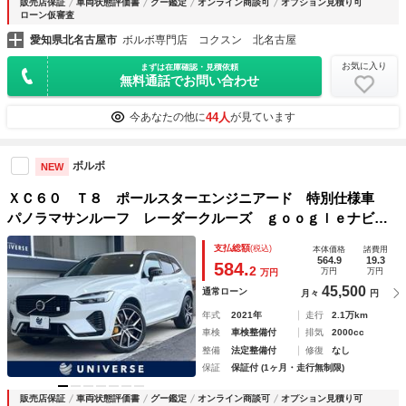
販売店保証
車両状態評価書
グー鑑定
オンライン商談可
オプション見積り可
ローン仮審査
愛知県北名古屋市
ボルボ専門店 コクスン 北名古屋
お気に入り
まずは在庫確認・見積依頼
無料通話でお問い合わせ
44人
今あなたの他に
が見ています
ボルボ
NEW
ＸＣ６０ Ｔ８ ポールスターエンジニアード 特別仕様車
パノラマサンルーフ レーダークルーズ ｇｏｏｇｌｅナビ
ｂｏｗｅｒｓＷｉｌｋｉｎｓ 全周囲カメラ ＡｐｐｌｅＣａ
支払総額
(税込)
本体価格
諸費用
ｒＰｌａｙ 全席シートヒーター 前席パワーシート パワー
564.9
19.3
584.
2
万円
万円
万円
バックドア 禁煙車
45,500
通常ローン
月々
円
年式
2021年
走行
2.1万km
車検
車検整備付
排気
2000cc
整備
法定整備付
修復
なし
保証
保証付 (1ヶ月・走行無制限)
販売店保証
車両状態評価書
グー鑑定
オンライン商談可
オプション見積り可