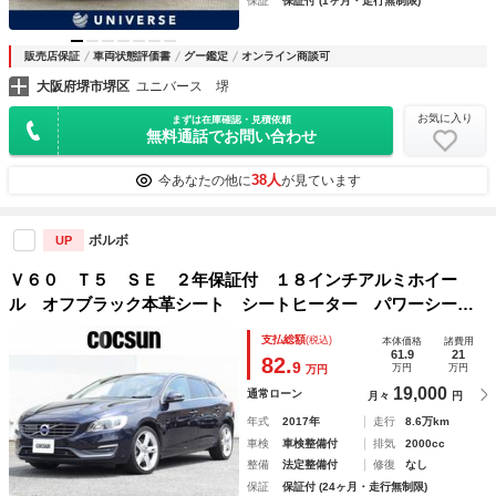
保証
保証付 (1ヶ月・走行無制限)
販売店保証
車両状態評価書
グー鑑定
オンライン商談可
大阪府堺市堺区
ユニバース 堺
お気に入り
まずは在庫確認・見積依頼
無料通話でお問い合わせ
38人
今あなたの他に
が見ています
ボルボ
UP
Ｖ６０ Ｔ５ ＳＥ ２年保証付 １８インチアルミホイー
ル オフブラック本革シート シートヒーター パワーシー
ト ナビゲーション リアビューカメラ アイドリングストッ
支払総額
(税込)
本体価格
諸費用
プ アダプティブクルーズコントロール 禁煙車
61.9
21
82.
9
万円
万円
万円
19,000
通常ローン
月々
円
年式
2017年
走行
8.6万km
車検
車検整備付
排気
2000cc
整備
法定整備付
修復
なし
保証
保証付 (24ヶ月・走行無制限)