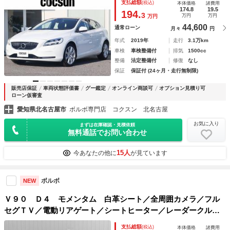
支払総額
(税込)
本体価格
諸費用
革シート パワーシート シートヒーター アイドリングスト
174.8
19.5
194.
3
万円
万円
万円
ップ 禁煙車
44,600
通常ローン
月々
円
年式
2019年
走行
3.1万km
車検
車検整備付
排気
1500cc
整備
法定整備付
修復
なし
保証
保証付 (24ヶ月・走行無制限)
販売店保証
車両状態評価書
グー鑑定
オンライン商談可
オプション見積り可
ローン仮審査
愛知県北名古屋市
ボルボ専門店 コクスン 北名古屋
お気に入り
まずは在庫確認・見積依頼
無料通話でお問い合わせ
15人
今あなたの他に
が見ています
ボルボ
NEW
Ｖ９０ Ｄ４ モメンタム 白革シート／全周囲カメラ／フル
セグＴＶ／電動リアゲート／シートヒーター／レーダークルー
ズ／ブラインドスポット／ドライブレコーダー／クリアランス
支払総額
(税込)
本体価格
諸費用