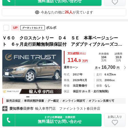
無料通話でお問い合わせ
26人
今あなたの他に
が見ています
ボルボ
UP
グーネットセレクト
Ｖ６０ クロスカントリー Ｄ４ ＳＥ 本革ベージュシー
ト ６ヶ月走行距離無制限保証付 アダプティブクルーズコン
トロール 純正ＨＤＤナビ ディスチャージヘッドランプ 禁
支払総額
(税込)
本体価格
諸費用
煙車 シートヒーター バックカメラ ブラインドスポットモ
104
10.9
114.
9
万円
万円
万円
ニター ＥＴＣ
16,700
通常ローン
月々
円
年式
2017年
走行
6.6万km
車検
2028年2月
排気
2000cc
整備
法定整備付
修復
なし
保証
保証付 (6ヶ月・走行無制限)
販売店保証
車両状態評価書
グー鑑定
オンライン商談可
オプション見積り可
愛知県春日井市
輸入車専門店 ファイントラスト春日井店
お気に入り
まずは在庫確認・見積依頼
無料通話でお問い合わせ