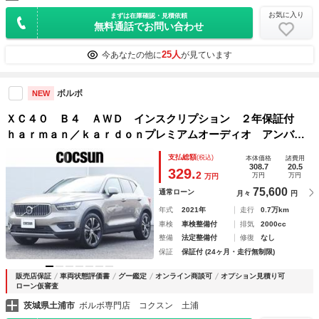
お気に入り
まずは在庫確認・見積依頼
無料通話でお問い合わせ
25人
今あなたの他に
が見ています
ボルボ
NEW
ＸＣ４０ Ｂ４ ＡＷＤ インスクリプション ２年保証付
ｈａｒｍａｎ／ｋａｒｄｏｎプレミアムオーディオ アンバー
本革シート パワーシート シートヒーター ナビゲーショ
支払総額
(税込)
本体価格
諸費用
ン ３６０°ビューカメラ ドライブレコーダー オレフォス製
308.7
20.5
329.
2
万円
万円
万円
クリスタルシフトノブ
75,600
通常ローン
月々
円
年式
2021年
走行
0.7万km
車検
車検整備付
排気
2000cc
整備
法定整備付
修復
なし
保証
保証付 (24ヶ月・走行無制限)
販売店保証
車両状態評価書
グー鑑定
オンライン商談可
オプション見積り可
ローン仮審査
茨城県土浦市
ボルボ専門店 コクスン 土浦