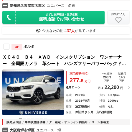
愛知県名古屋市名東区
ユニバース 名東
お気に入り
まずは在庫確認・見積依頼
無料通話でお問い合わせ
37人
今あなたの他に
が見ています
ボルボ
UP
ＸＣ４０ Ｂ４ ＡＷＤ インスクリプション ワンオーナ
ー 全周囲カメラ 革シート ハンズフリーパワーバックド
ア ハーマンカードンサウンド ワイヤレスチャージング
支払総額
(税込)
本体価格
諸費用
前席シートヒーター 前席パワーシート ステアリングヒータ
263.3
14.2
277.
5
万円
万円
万円
ー 純正１９インチＡＷ
22,200
通常ローン
月々
円
年式
2021年
走行
6.0万km
車検
2028年5月
排気
2000cc
整備
法定整備付
修復
なし
保証
保証付 (1ヶ月・走行無制限)
販売店保証
車両状態評価書
グー鑑定
オンライン商談可
ローン仮審査
大阪府堺市堺区
ユニバース 堺