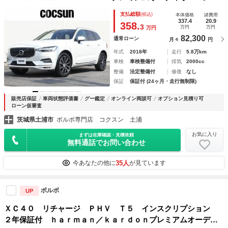
マガラスサンルーフ ポールスターエンジニアードソフトウェ
支払総額
(税込)
本体価格
諸費用
ア アンバー／パーフォレーテッドファインナッパレザー パ
337.4
20.9
358.
3
万円
万円
万円
ワーテールゲート
82,300
通常ローン
月々
円
年式
2018年
走行
5.8万km
車検
車検整備付
排気
2000cc
整備
法定整備付
修復
なし
保証
保証付 (24ヶ月・走行無制限)
販売店保証
車両状態評価書
グー鑑定
オンライン商談可
オプション見積り可
ローン仮審査
茨城県土浦市
ボルボ専門店 コクスン 土浦
お気に入り
まずは在庫確認・見積依頼
無料通話でお問い合わせ
35人
今あなたの他に
が見ています
ボルボ
UP
ＸＣ４０ リチャージ ＰＨＶ Ｔ５ インスクリプション
２年保証付 ｈａｒｍａｎ／ｋａｒｄｏｎプレミアムオーディ