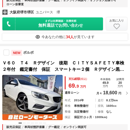
販売店保証
車両状態評価書
グー鑑定
オンライン商談可
オプション見積り可
ローン仮審査
大阪府堺市堺区
ユニバース 堺
お気に入り
まずは在庫確認・見積依頼
無料通話でお問い合わせ
34人
今あなたの他に
が見ています
ボルボ
NEW
Ｖ６０ Ｔ４ Ｒデザイン 後期 ＣＩＴＹＳＡＦＥＴＹ車検
２年付 鑑定書付 保証 スマートキー２個 Ｒデザイン黒革
パワーシート レーダークルーズ 純正ナビフルセグ ＤＶ
支払総額
(税込)
本体価格
諸費用
Ｄ ＢｌｕｅｔｏｏｔｈＢカメラ プッシュスタート純正１８
49.9
20
69.
9
万円
万円
万円
ＡＷ
18,600
通常ローン
月々
円
年式
2014年
走行
8.2万km
車検
車検整備付
排気
1600cc
整備
法定整備付
修復
なし
保証
保証付 (1ヶ月・1000km)
販売店保証
車両状態評価書
グー鑑定
オンライン商談可