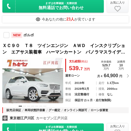
お気に入り
まずは在庫確認・見積依頼
無料通話でお問い合わせ
23人
今あなたの他に
が見ています
ボルボ
NEW
ＸＣ９０ Ｔ８ ツインエンジン ＡＷＤ インスクリプショ
ン エアサス装着車 ハーマンカートン パノラマスライディ
ングルーフ 純正ナビ フルセグテレビ 全方位カメラ 本革
支払総額
(税込)
本体価格
諸費用
シート パワーシート アップルカープレイ 運転席シートメ
529.7
10
539.
7
万円
万円
万円
モリ ステアリングヒーター ＥＴＣ２
64,900
通常ローン
月々
円
年式
2019年
走行
1.3万km
車検
2028年2月
排気
2000cc
整備
法定整備付
修復
なし
保証
保証付 (1ヶ月・走行無制限)
販売店保証
車両状態評価書
グー鑑定
オンライン商談可
ローン仮審査
東京都江戸川区
カーセブン江戸川店
お気に入り
まずは在庫確認・見積依頼