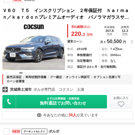
Ｖ６０ Ｔ５ インスクリプション ２年保証付 ｈａｒｍａ
ｎ／ｋａｒｄｏｎプレミアムオーディオ パノラマガラスサン
ルーフ ブロンド／パーフォレーテッドファインナッパレザ
支払総額
(税込)
本体価格
諸費用
ー シートヒーター シートベンチレーション マッサージ機
207.8
12.3
220.
1
万円
万円
万円
能 禁煙車
50,500
通常ローン
月々
円
年式
2018年
走行
7.4万km
車検
車検整備付
排気
2000cc
整備
法定整備付
修復
なし
保証
保証付 (24ヶ月・走行無制限)
販売店保証
車両状態評価書
グー鑑定
オンライン商談可
オプション見積り可
ローン仮審査
茨城県土浦市
ボルボ専門店 コクスン 土浦
お気に入り
まずは在庫確認・見積依頼
無料通話でお問い合わせ
34人
今あなたの他に
が見ています
ボルボ
NEW
グーネットセレクト