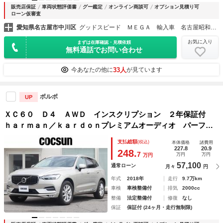
販売店保証
車両状態評価書
グー鑑定
オンライン商談可
オプション見積り可
ローン仮審査
愛知県名古屋市中川区
グッドスピード ＭＥＧＡ 輸入車 名古屋昭和橋店
お気に入り
まずは在庫確認・見積依頼
無料通話でお問い合わせ
33人
今あなたの他に
が見ています
ボルボ
UP
ＸＣ６０ Ｄ４ ＡＷＤ インスクリプション ２年保証付
ｈａｒｍａｎ／ｋａｒｄｏｎプレミアムオーディオ パーフォ
レーテッドファインナッパレザー シートヒーター シートベ
支払総額
(税込)
本体価格
諸費用
ンチレーション ステアリングヒーター リアシートヒータ
227.8
20.9
248.
7
万円
万円
万円
ー ドライブレコーダー
57,100
通常ローン
月々
円
年式
2018年
走行
9.7万km
車検
車検整備付
排気
2000cc
整備
法定整備付
修復
なし
保証
保証付 (24ヶ月・走行無制限)