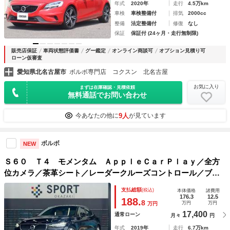
年式
2020年
走行
4.5万km
車検
車検整備付
排気
2000cc
整備
法定整備付
修復
なし
保証
保証付 (24ヶ月・走行無制限)
販売店保証
車両状態評価書
グー鑑定
オンライン商談可
オプション見積り可
ローン仮審査
愛知県北名古屋市
ボルボ専門店 コクスン 北名古屋
お気に入り
まずは在庫確認・見積依頼
無料通話でお問い合わせ
9人
今あなたの他に
が見ています
ボルボ
NEW
Ｓ６０ Ｔ４ モメンタム ＡｐｐｌｅＣａｒＰｌａｙ／全方
位カメラ／茶革シート／レーダークルーズコントロール／ブラ
インドスポット／クリアランスソナー／パワーシート／シート
支払総額
(税込)
本体価格
諸費用
メモリー／シートヒーター／フルセグ／パーキングアシスト
176.3
12.5
188.
8
万円
万円
万円
17,400
通常ローン
月々
円
年式
2019年
走行
6.7万km