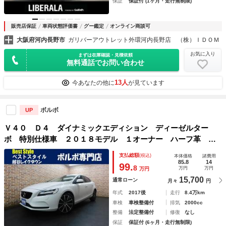
保証
保証付 (1ヶ月・走行無制限)
販売店保証
車両状態評価書
グー鑑定
オンライン商談可
大阪府河内長野市
ガリバーアウトレット外環河内長野店 （株）ＩＤＯＭ
お気に入り
まずは在庫確認・見積依頼
無料通話でお問い合わせ
13人
今あなたの他に
が見ています
ボルボ
UP
Ｖ４０ Ｄ４ ダイナミックエディション ディーゼルター
ボ 特別仕様車 ２０１８モデル １オーナー ハーフ革 ナ
ビ ＤＴＶ バックカメラ スマキー ＤＳＲＣ デイタイム
支払総額
(税込)
本体価格
諸費用
ＬＥＤ シートＨ リアフィルム施工 アイシン８速オート
85.8
14
99.
8
万円
万円
万円
マ 禁煙車 整備手帳
15,700
通常ローン
月々
円
年式
2017後
走行
8.4万km
車検
車検整備付
排気
2000cc
整備
法定整備付
修復
なし
保証
保証付 (6ヶ月・走行無制限)