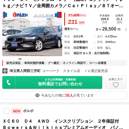
ｋｇ／ナビＴＶ／全周囲カメラ／ＣａｒＰｌａｙ／ＢＴオーデ
ィオ／スマキー／アイドリングＳＴＯＰ／ヒーター付Ｐシート
支払総額
(税込)
本体価格
諸費用
／ＰＷバックドア／ＬＥＤヘッド／Ｐアシスト／記録簿／
209.9
21.1
231
万円
万円
万円
26,500
通常ローン
月々
円
年式
2021年
走行
4.0万km
車検
車検整備付
排気
2000cc
整備
法定整備付
修復
なし
保証
保証付 (6ヶ月・走行無制限)
販売店保証
車両状態評価書
グー鑑定
オンライン商談可
ローン仮審査
埼玉県入間郡三芳町
ユーパーク スタイル店 ＪＵ適正販売店
お気に入り
まずは在庫確認・見積依頼
無料通話でお問い合わせ
50人
今あなたの他に
が見ています
ボルボ
NEW
ＸＣ６０ Ｄ４ ＡＷＤ インスクリプション ２年保証付
Ｂｏｗｅｒｓ＆Ｗｉｌｋｉｎｓプレミアムオーディオ パノラ