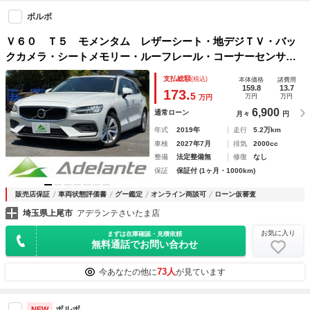
ボルボ
Ｖ６０ Ｔ５ モメンタム レザーシート・地デジＴＶ・バッ
クカメラ・シートメモリー・ルーフレール・コーナーセンサ
ー・純正１７インチＡＷ・ＬＥＤヘッドランプ・フォグラン
支払総額
(税込)
本体価格
諸費用
プ・Ｂｌｕｅｔｏｏｔｈオーディオ・自動駐車機能・２列目電
159.8
13.7
173.
5
万円
万円
万円
動格納
6,900
通常ローン
月々
円
年式
2019年
走行
5.2万km
車検
2027年7月
排気
2000cc
整備
法定整備無
修復
なし
保証
保証付 (1ヶ月・1000km)
販売店保証
車両状態評価書
グー鑑定
オンライン商談可
ローン仮審査
埼玉県上尾市
アデランテさいたま店
お気に入り
まずは在庫確認・見積依頼
無料通話でお問い合わせ
73人
今あなたの他に
が見ています
ボルボ
NEW