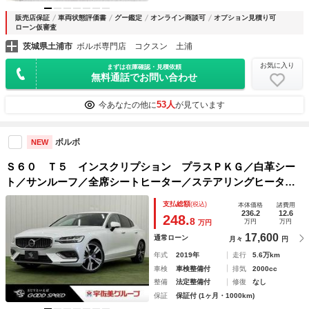
販売店保証
車両状態評価書
グー鑑定
オンライン商談可
オプション見積り可
ローン仮審査
茨城県土浦市
ボルボ専門店 コクスン 土浦
お気に入り
まずは在庫確認・見積依頼
無料通話でお問い合わせ
53人
今あなたの他に
が見ています
ボルボ
NEW
Ｓ６０ Ｔ５ インスクリプション プラスＰＫＧ／白革シー
ト／サンルーフ／全席シートヒーター／ステアリングヒーター
／ハーマンカードン／ヘッドアップディスプレイ／シートベン
支払総額
(税込)
本体価格
諸費用
チレーション／電動リアゲート／ドライブレコーダー／シート
236.2
12.6
248.
8
万円
万円
万円
メモリ
17,600
通常ローン
月々
円
年式
2019年
走行
5.6万km
車検
車検整備付
排気
2000cc
整備
法定整備付
修復
なし
保証
保証付 (1ヶ月・1000km)