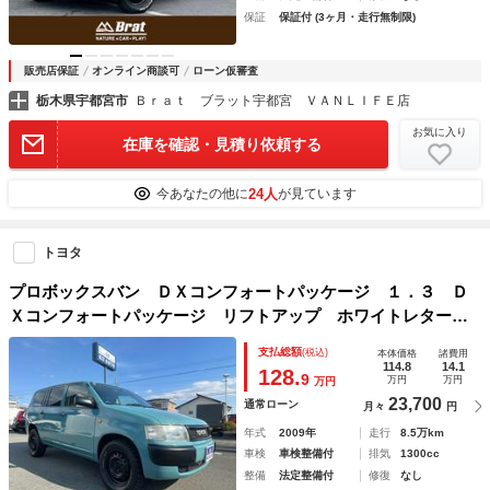
保証
保証付 (3ヶ月・走行無制限)
販売店保証
オンライン商談可
ローン仮審査
栃木県宇都宮市
Ｂｒａｔ ブラット宇都宮 ＶＡＮＬＩＦＥ店
お気に入り
在庫を確認・見積り依頼する
24人
今あなたの他に
が見ています
トヨタ
プロボックスバン ＤＸコンフォートパッケージ １．３ Ｄ
Ｘコンフォートパッケージ リフトアップ ホワイトレタータ
イヤ リフトアップ トヨタロゴグリル キーレス シートカ
支払総額
(税込)
本体価格
諸費用
バー ドラレコ
114.8
14.1
128.
9
万円
万円
万円
23,700
通常ローン
月々
円
年式
2009年
走行
8.5万km
車検
車検整備付
排気
1300cc
整備
法定整備付
修復
なし