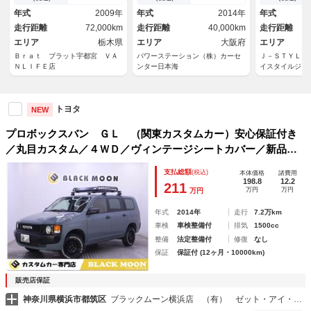
ブラック塗装 純正ナビ バッ
ディースモー
年式
2009年
年式
2014年
年式
クカメラ ＢＴ接続 ワンセグ
レイオーディ
走行距離
72,000km
走行距離
40,000km
走行距離
ＴＶ ルーフラック キャリア
／ＥＴＣ
エリア
栃木県
エリア
大阪府
エリア
Ｂｒａｔ ブラット宇都宮 ＶＡ
パワーステーション（株）カーセ
Ｊ－ＳＴＹＬＥ
ＮＬＩＦＥ店
ンター日本海
イスタイルジャ
トヨタ
NEW
プロボックスバン ＧＬ （関東カスタムカー）安心保証付き
／丸目カスタム／４ＷＤ／ヴィンテージシートカバー／新品ホ
イール／新品アウトドアタイヤ／キャリアラック／ＴＯＹＯＴ
支払総額
(税込)
本体価格
諸費用
Ａエンブレム／ＥＴＣ／テレビ／Ｂｌｕｅｔｏｏｔｈ／
198.8
12.2
211
万円
万円
万円
年式
2014年
走行
7.2万km
車検
車検整備付
排気
1500cc
整備
法定整備付
修復
なし
保証
保証付 (12ヶ月・10000km)
販売店保証
神奈川県横浜市都筑区
ブラックムーン横浜店 （有） ゼット・アイ・エス