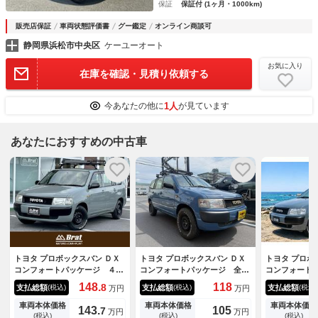
保証
保証付 (1ヶ月・1000km)
販売店保証
車両状態評価書
グー鑑定
オンライン商談可
静岡県浜松市中央区
ケーユーオート
お気に入り
在庫を確認・見積り依頼する
1人
今あなたの他に
が見ています
あなたにおすすめの中古車
トヨタ プロボックスバン ＤＸ
トヨタ プロボックスバン ＤＸ
トヨタ プロボ
コンフォートパッケージ ４Ｗ
コンフォートパッケージ 全塗
コンフォート
Ｄ ５Ｆ 全塗装アーバンカー
装 禁煙 ブラックスチールホ
ジナルクラシ
148.
118
8
支払総額
支払総額
支払総額
(税込)
(税込)
(税込)
万円
万円
キ メッシュグリル ＴＯＹＯ
イール仕様
１４インチホ
ＴＡロゴ エンブレム／ドアミ
ドタイヤ／リ
車両本体価格
車両本体価格
車両本体価格
143.
105
7
万円
万円
ラー／ドアハンドル／バンパー
キャリア／テ
(税込)
(税込)
(税込)