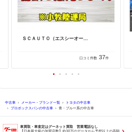
ＳＣＡＵＴＯ（エスシーオート）
37
口コミ件数
件
中古車
メーカー・ブランド一覧
トヨタの中古車
プロボックスバンの中古車
青・ブルー系の中古車
車買取・車査定はグーネット買取 営業電話なし
【日本最大級の加盟店数】約30万のデータから予想以上の高額