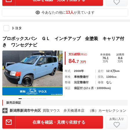
13人
今あなたの他に
が見ています
トヨタ
プロボックスバン ＧＬ インチアップ 全塗装 キャリア付
き ワンセグナビ
支払総額
(税込)
本体価格
諸費用
76.1
8.6
84.
7
万円
万円
万円
年式
2008年
走行
12.0万km
車検
車検整備付
排気
1300cc
整備
法定整備付
修復
なし
保証
保証付 (12ヶ月・10000km)
販売店保証
新潟県新潟市中央区
買取マウス 弁天橋通本店 （株）カーセレクション
お気に入り
在庫を確認・見積り依頼する