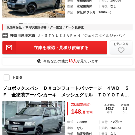
車検
車検整備付
排気
1500cc
整備
法定整備付
修復
なし
保証
保証付 (1ヶ月・1000km)
販売店保証
車両状態評価書
グー鑑定
ローン仮審査
神奈川県厚木市
Ｊ－ＳＴＹＬＥＪＡＰＡＮ（ジェイスタイルジャパン）
お気に入り
在庫を確認・見積り依頼する
18人
今あなたの他に
が見ています
トヨタ
プロボックスバン ＤＸコンフォートパッケージ ４ＷＤ ５
Ｆ 全塗装アーバンカーキ メッシュグリル ＴＯＹＯＴＡロ
ゴ エンブレム／ドアミラー／ドアハンドル／バンパーブラッ
支払総額
(税込)
本体価格
諸費用
ク塗装 純正ナビ バックカメラ ＢＴ接続 ワンセグＴＶ
143.7
5.1
148.
8
万円
万円
万円
ルーフラック キャリア
年式
2009年
走行
7.2万km
車検
なし
排気
1500cc
整備
法定整備付
修復
なし