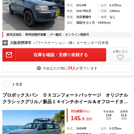
年式
2014年
走行
4.0万km
車検
2027年6月
排気
1300cc
整備
法定整備付
修復
なし
保証
保証付 (1ヶ月・1000km)
販売店保証
車両状態評価書
グー鑑定
オンライン商談可
大阪府摂津市
パワーステーション（株）カーセンター日本海
お気に入り
在庫を確認・見積り依頼する
24人
今あなたの他に
が見ています
トヨタ
プロボックスバン ＤＸコンフォートパッケージ オリジナル
クラシックグリル／新品１４インチホイール＆オフロードタイ
ヤ／リフトアップ／新品キャリア／テールレンズキャンディー
支払総額
(税込)
本体価格
諸費用
スモーク塗装／ディスプレイオーディオ／バックカメラ／ＥＴ
134
11.5
145.
5
万円
万円
万円
Ｃ
年式
2009年
走行
5.5万km