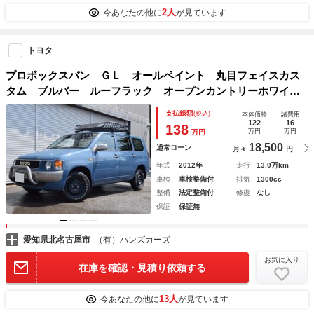
2人
今あなたの他に
が見ています
トヨタ
プロボックスバン ＧＬ オールペイント 丸目フェイスカス
タム ブルバー ルーフラック オープンカントリーホワイト
レタータイヤ 新品ディスプレイオーディオ Ｂｌｕｅｔｏｏ
支払総額
(税込)
本体価格
諸費用
ｔｈ対応 ヴィンテージ調シートカバー ＥＴＣ
122
16
138
万円
万円
万円
18,500
通常ローン
月々
円
年式
2012年
走行
13.0万km
車検
車検整備付
排気
1300cc
整備
法定整備付
修復
なし
保証
保証無
愛知県北名古屋市
（有）ハンズカーズ
お気に入り
在庫を確認・見積り依頼する
13人
今あなたの他に
が見ています