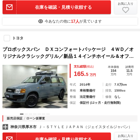
お気に入り
在庫を確認・見積り依頼する
17人
今あなたの他に
が見ています
トヨタ
プロボックスバン ＤＸコンフォートパッケージ ４ＷＤ／オ
リジナルクラシックグリル／新品１４インチホイール＆オフロ
ードタイヤ／リフトアップ／新品キャリア／テールレンズキャ
支払総額
(税込)
本体価格
諸費用
ンディースモーク塗装／／ＥＴＣ／ドライブレコーダー／色替
154
11.5
165.
5
万円
万円
万円
車
年式
2014年
走行
7.0万km
車検
車検整備付
排気
1500cc
整備
法定整備付
修復
なし
保証
保証付 (12ヶ月・走行無制限)
販売店保証
ローン仮審査
神奈川県厚木市
Ｊ－ＳＴＹＬＥＪＡＰＡＮ（ジェイスタイルジャパン）
お気に入り
在庫を確認・見積り依頼する