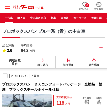
0
お気に入り
閲覧履歴
中古車
輸入車
中古車販売店
新車
車買取
カーリース
整備工場
プロボックスバン ブルー系（青）の中古車
総合評価
平均価格
3.6
94.2
万円
掲載台数
9
台
絞り込む
並び替え
条件保存
トヨタ
グーネットセレクト
プロボックスバン ＤＸコンフォートパッケージ 全塗装 禁
煙 ブラックスチールホイール仕様
支払総額
(税込)
本体価格
諸費用
105
13
118
万円
万円
万円