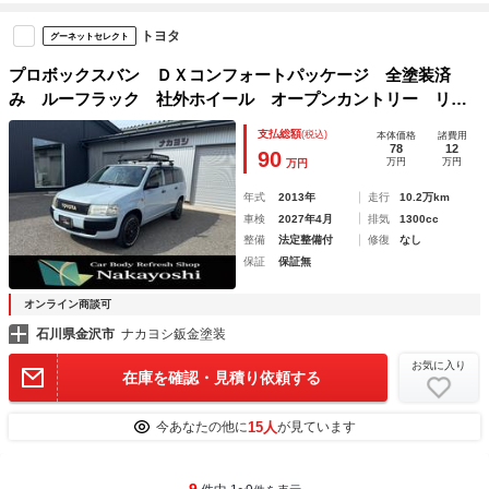
トヨタ
グーネットセレクト
プロボックスバン ＤＸコンフォートパッケージ 全塗装済
み ルーフラック 社外ホイール オープンカントリー リフ
トアップ 禁煙車 ナビ ＴＶ バックカメラ Ｂｌｕｅｔｏ
支払総額
(税込)
本体価格
諸費用
ｏｔｈ接続
78
12
90
万円
万円
万円
年式
2013年
走行
10.2万km
車検
2027年4月
排気
1300cc
整備
法定整備付
修復
なし
保証
保証無
オンライン商談可
石川県金沢市
ナカヨシ鈑金塗装
お気に入り
在庫を確認・見積り依頼する
15人
今あなたの他に
が見ています