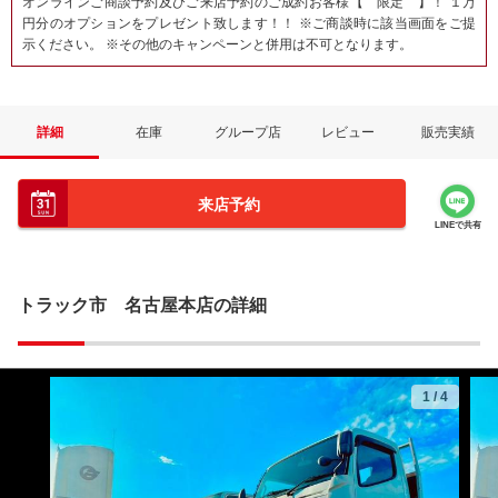
オンラインご商談予約及びご来店予約のご成約お客様【 限定 】！ １万
円分のオプションをプレゼント致します！！ ※ご商談時に該当画面をご提
示ください。 ※その他のキャンペーンと併用は不可となります。
詳細
在庫
グループ店
レビュー
販売実績
来店予約
LINEで共有
トラック市 名古屋本店の詳細
1
/
4