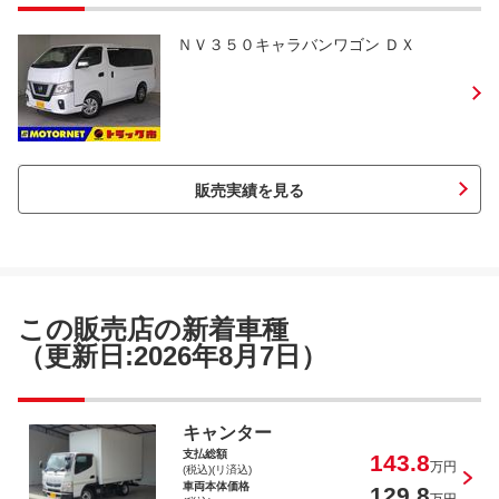
ＮＶ３５０キャラバンワゴン ＤＸ
販売実績を見る
この販売店の新着車種
（更新日:2026年8月7日）
キャンター
支払総額
143.8
万円
(税込)(リ済込)
車両本体価格
129.8
万円