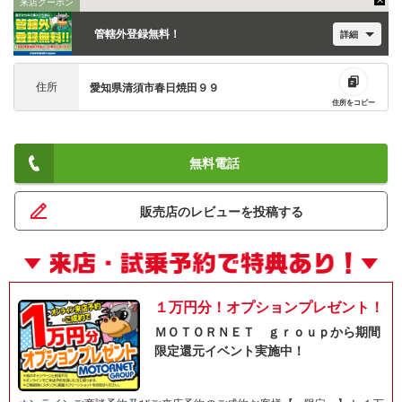
来店クーポン
管轄外登録無料！
詳細
住所
愛知県清須市春日焼田９９
住所をコピー
無料電話
販売店のレビューを投稿する
１万円分！オプションプレゼント！
ＭＯＴＯＲＮＥＴ ｇｒｏｕｐから期間
限定還元イベント実施中！