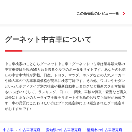
この販売店のレビュー一覧
グーネット中古車について
中古車検索のことならグーネット中古車！グーネット中古車は業界最大級の
中古車登録台数約50万台を誇るクルマのポータルサイトです。あなたのお探
しの中古車情報が満載。日産、トヨタ、マツダ、ホンダなどの人気メーカー
や輸入車の中古車車両価格が簡単に検索可能です。その他、ワゴンやセダン
といったボディタイプ別の検索や最新自動車カタログなど最新のクルマ情報
もいっぱい♪そして、ランキング、口コミ、保険、車検や買取・査定など購入
以外にもあなたのカーライフ全般をサポートする為のお役立ち情報が満載で
す！車の品質にこだわりたい方はプロの鑑定師により鑑定されたグー鑑定車
がおすすめです♪
中古車
中古車販売店
愛知県の中古車販売店
清須市の中古車販売店