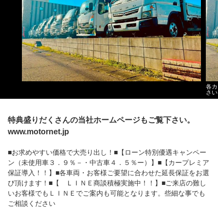
各カ
さい
特典盛りだくさんの当社ホームページもご覧下さい。
www.motornet.jp
■お求めやすい価格で大売り出し！■【ローン特別優遇キャンペー
ン（未使用車３．９％－・中古車４．５％ー）】■【カープレミア
保証導入！！】■各車両・お客様ご要望に合わせた延長保証をお選
び頂けます！■【 ＬＩＮＥ商談積極実施中！！】■ご来店の難し
いお客様でもＬＩＮＥでご案内も可能となります。些細な事でも
ご相談ください