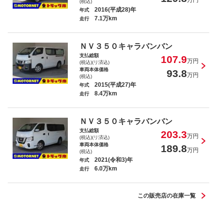
(税込)
2016(平成28)年
年式
7.1万km
走行
ＮＶ３５０キャラバンバン
支払総額
107.9
万円
(税込)(リ済込)
車両本体価格
93.8
万円
(税込)
2015(平成27)年
年式
8.4万km
走行
ＮＶ３５０キャラバンバン
支払総額
203.3
万円
(税込)(リ済込)
車両本体価格
189.8
万円
(税込)
2021(令和3)年
年式
6.0万km
走行
この販売店の在庫一覧