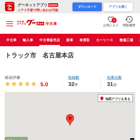
グーネットアプリ
RENEW
ダウンロード
アプリを開く
メアド不要で問い合わせ可能
0
お気に入り
閲覧履歴
中古車
輸入車
中古車販売店
新車
車買取
カーリース
整備工場
トラック市 名古屋本店
総合評価
投稿数
在庫台数
32
31
5.0
件
台
地図アプリを見る