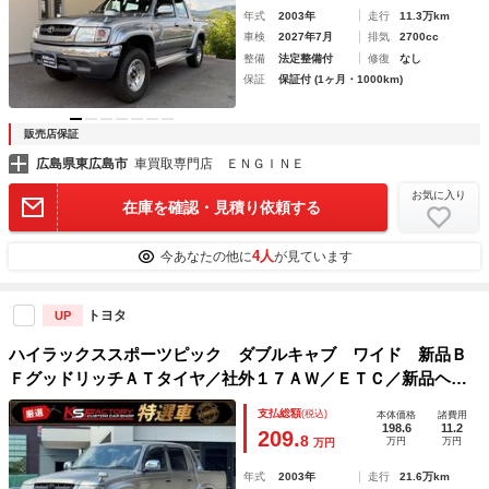
年式
2003年
走行
11.3万km
車検
2027年7月
排気
2700cc
整備
法定整備付
修復
なし
保証
保証付 (1ヶ月・1000km)
販売店保証
広島県東広島市
車買取専門店 ＥＮＧＩＮＥ
お気に入り
在庫を確認・見積り依頼する
4人
今あなたの他に
が見ています
トヨタ
UP
ハイラックススポーツピック ダブルキャブ ワイド 新品Ｂ
ＦグッドリッチＡＴタイヤ／社外１７ＡＷ／ＥＴＣ／新品ヘッ
ドライト／クラリオンＨＤＤナビ／リフトアップ／エアバック
支払総額
(税込)
本体価格
諸費用
／ＡＢＳ／パワーウィンドウ／シャンパンマイカメタリック
198.6
11.2
209.
8
万円
万円
万円
年式
2003年
走行
21.6万km