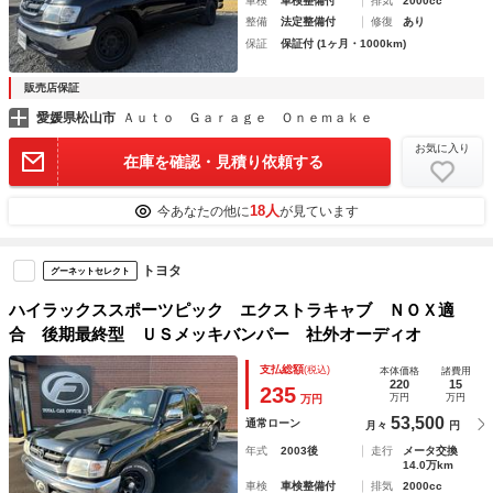
車検
車検整備付
排気
2000cc
整備
法定整備付
修復
あり
保証
保証付 (1ヶ月・1000km)
販売店保証
愛媛県松山市
Ａｕｔｏ Ｇａｒａｇｅ Ｏｎｅｍａｋｅ
お気に入り
在庫を確認・見積り依頼する
18人
今あなたの他に
が見ています
トヨタ
グーネットセレクト
ハイラックススポーツピック エクストラキャブ ＮＯＸ適
合 後期最終型 ＵＳメッキバンパー 社外オーディオ
支払総額
(税込)
本体価格
諸費用
220
15
235
万円
万円
万円
53,500
通常ローン
月々
円
年式
2003後
走行
メータ交換
14.0万km
車検
車検整備付
排気
2000cc