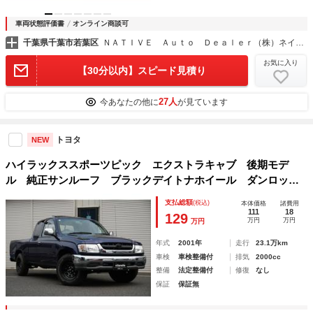
車両状態評価書
オンライン商談可
千葉県千葉市若葉区
ＮＡＴＩＶＥ Ａｕｔｏ Ｄｅａｌｅｒ（株）ネイティヴ松ヶ丘店
お気に入り
【30分以内】スピード見積り
27人
今あなたの他に
が見ています
トヨタ
NEW
ハイラックススポーツピック エクストラキャブ 後期モデ
ル 純正サンルーフ ブラックデイトナホイール ダンロップ
ＧＲＡＮＤＴＲＥＫオールテレーンタイヤ リアメッキステッ
支払総額
(税込)
本体価格
諸費用
プバンパー 社外エアクリーナー 社外１ＤＩＮデッキオーデ
111
18
129
万円
万円
万円
ィオ ドライブレコーダー
年式
2001年
走行
23.1万km
車検
車検整備付
排気
2000cc
整備
法定整備付
修復
なし
保証
保証無