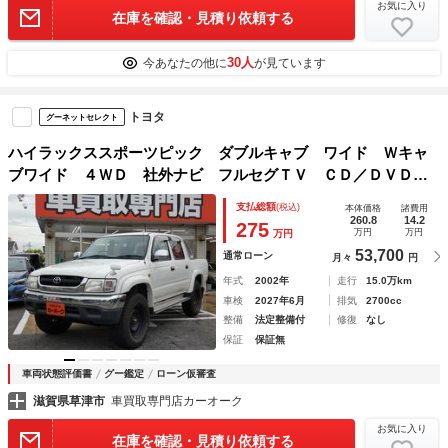
お気に入り
在庫を確認・見積り依頼する
30人
今あなたの他に
が見ています
トヨタ
グーネットセレクト
ハイラックススポーツピック ダブルキャブ ワイド Ｗキャ
ブワイド ４ＷＤ 社外ナビ フルセグＴＶ ＣＤ／ＤＶＤ
ＵＳＢ Ｂｌｕｅｔｏｏｔｈ バックカメラ ＥＴＣ２．０
支払総額
(税込)
本体価格
諸費用
社外デジタルミラー型ドラレコ 社外１７インチホイール Ａ
260.8
14.2
275
万円
万円
万円
／Ｔタイヤ 社外キーレス
53,700
通常ローン
月々
円
年式
2002年
走行
15.0万km
車検
2027年6月
排気
2700cc
整備
法定整備付
修復
なし
保証
保証無
車両状態評価書
グー鑑定
ローン仮審査
滋賀県草津市
車買取専門店カーオーク
お気に入り
在庫を確認・見積り依頼する