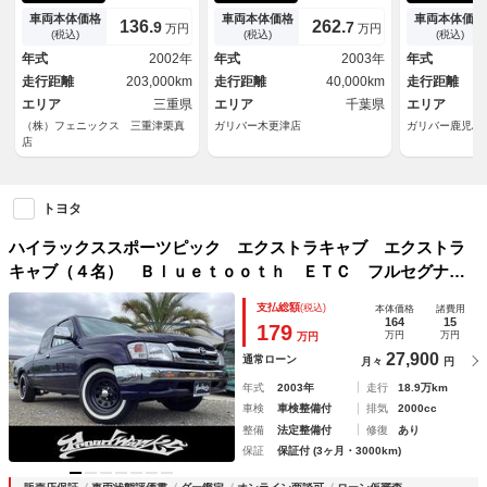
パー トノカバー ＬＥＤヘッ
ｈ フルセグＴＶ ＣＤ ＤＶ
セグテレビ 
車両本体価格
車両本体価格
車両本体価格
136.
262.
9
7
万円
万円
ドライト ケンウッドメモリー
Ｄ バックカメラ ＥＴＣ Ｓ
ンルーフ Ｅ
(税込)
(税込)
(税込)
ナビ フルセグ Ｂｌｕｅｔｏ
ＳＴＤＡＹＴＯＮＡ１６インチ
ステアリング
年式
2002年
年式
2003年
年式
ｏｔｈオーディオ デイトナホ
ＡＷ ドライブレコーダー Ｈ
ト リモコン
走行距離
203,000km
走行距離
40,000km
走行距離
イール メッキバンパー メッ
２４ーＲ８年記録簿
ントリータイ
キミラー キーレス ＬＥＤテ
エリア
三重県
エリア
千葉県
エリア
ール
（株）フェニックス 三重津栗真
ガリバー木更津店
ガリバー鹿児島
店
トヨタ
ハイラックススポーツピック エクストラキャブ エクストラ
キャブ（４名） Ｂｌｕｅｔｏｏｔｈ ＥＴＣ フルセグナ
ビ ホワイトレター サンルーフ パワーウィンドウ パワス
支払総額
(税込)
本体価格
諸費用
テ エアコン・クーラー ＡＢＳ 運転席エアバッグ
164
15
179
万円
万円
万円
27,900
通常ローン
月々
円
年式
2003年
走行
18.9万km
車検
車検整備付
排気
2000cc
整備
法定整備付
修復
あり
保証
保証付 (3ヶ月・3000km)