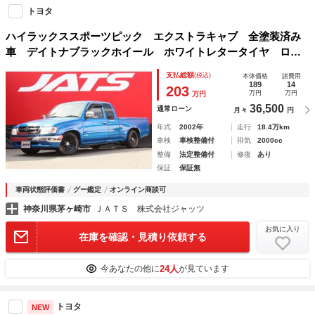
トヨタ
ハイラックススポーツピック エクストラキャブ 全塗装済み
車 デイトナブラックホイール ホワイトレタータイヤ ロー
ダウン トノカバー シートカバー 前後ドラレコ 社外ナ
支払総額
(税込)
本体価格
諸費用
ビ ＥＴＣ
189
14
203
万円
万円
万円
36,500
通常ローン
月々
円
年式
2002年
走行
18.4万km
車検
車検整備付
排気
2000cc
整備
法定整備付
修復
あり
保証
保証無
車両状態評価書
グー鑑定
オンライン商談可
神奈川県茅ヶ崎市
ＪＡＴＳ 株式会社ジャッツ
お気に入り
在庫を確認・見積り依頼する
24人
今あなたの他に
が見ています
トヨタ
NEW