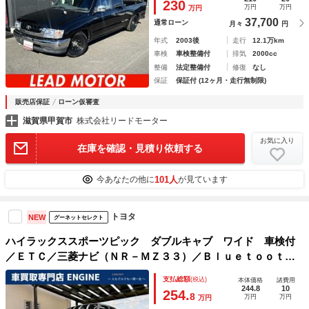
230
万円
万円
万円
37,700
通常ローン
月々
円
年式
2003後
走行
12.1万km
車検
車検整備付
排気
2000cc
整備
法定整備付
修復
なし
保証
保証付 (12ヶ月・走行無制限)
販売店保証
ローン仮審査
滋賀県甲賀市
株式会社リードモーター
お気に入り
在庫を確認・見積り依頼する
101人
今あなたの他に
が見ています
トヨタ
NEW
グーネットセレクト
ハイラックススポーツピック ダブルキャブ ワイド 車検付
／ＥＴＣ／三菱ナビ（ＮＲ－ＭＺ３３）／Ｂｌｕｅｔｏｏｔｈ
／ＴＶ／ＤＶＤ／ＣＤ／ＳＤ／パワーウィンドウ／トノカバー
支払総額
(税込)
本体価格
諸費用
付き／キーレス／社外１５インチアルミホイール／記録簿Ｈ２
244.8
10
254.
8
万円
万円
万円
６年～Ｒ７年