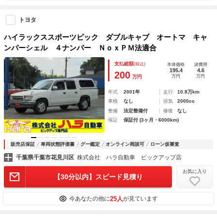
トヨタ
ハイラックススポーツピック ダブルキャブ オートマ キャ
ンパーシェル ４ナンバー ＮｏｘＰＭ法適合
支払総額
(税込)
本体価格
諸費用
195.4
4.6
200
万円
万円
万円
年式
2001年
走行
10.8万km
車検
なし
排気
2000cc
整備
法定整備付
修復
なし
保証
保証付 (3ヶ月・6000km)
販売店保証
車両状態評価書
グー鑑定
オンライン商談可
ローン仮審査
千葉県千葉市花見川区
株式会社 ハラ自動車 ピックアップ店
お気に入り
【30分以内】スピード見積り
25人
今あなたの他に
が見ています