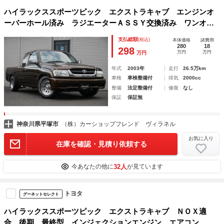
ハイラックススポーツピック エクストラキャブ エンジンオ
ーバーホール済み ラジエーターＡＳＳＹ交換済み ワンオー
ナー車両 オールペン ローダウン 新品クロームデイトナホ
支払総額
(税込)
本体価格
諸費用
イール 新品ＢＦＧｏｏｄｒｉｃｈラジアルタイヤ 荷台内チ
280
18
298
万円
万円
万円
ッピングコート
年式
2003年
走行
26.5万km
車検
車検整備付
排気
2000cc
整備
法定整備付
修復
なし
保証
保証無
神奈川県平塚市
（株）カーショップフレンド ヴィラネル
お気に入り
在庫を確認・見積り依頼する
32人
今あなたの他に
が見ています
トヨタ
グーネットセレクト
ハイラックススポーツピック エクストラキャブ ＮＯＸ適
合 後期 最終型 インジェクションエンジン エアコン ハ