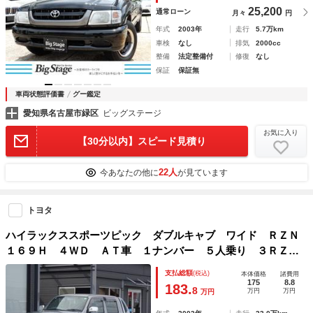
ートゥース対応ステレオ
25,200
通常ローン
月々
円
年式
2003年
走行
5.7万km
車検
なし
排気
2000cc
整備
法定整備付
修復
なし
保証
保証無
車両状態評価書
グー鑑定
愛知県名古屋市緑区
ビッグステージ
お気に入り
【30分以内】スピード見積り
22人
今あなたの他に
が見ています
トヨタ
ハイラックススポーツピック ダブルキャブ ワイド ＲＺＮ
１６９Ｈ ４ＷＤ ＡＴ車 １ナンバー ５人乗り ３ＲＺエ
ンジン ガソリン車 タイミングチェーン 積載２５０ｋｇ
支払総額
(税込)
本体価格
諸費用
荷台ロールバー ＮＯｘ・ＰＭ適合 ハイラックス ピックア
175
8.8
183.
8
万円
万円
万円
ップ