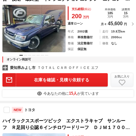
ードトノカバー ローダウン 社外ホイール
支払総額
(税込)
本体価格
諸費用
185
15
200
万円
万円
万円
45,600
通常ローン
月々
円
年式
2002後
走行
19.8万km
車検
車検整備付
排気
2000cc
整備
法定整備付
修復
なし
保証
保証無
オンライン商談可
愛知県みよし市
ＴＯＴＡＬ ＣＡＲ ＯＦＦＩＣＥ エフ
お気に入り
在庫を確認・見積り依頼する
15人
今あなたの他に
が見ています
トヨタ
NEW
ハイラックススポーツピック エクストラキャブ サンルー
フ Ｒ足回り公認６インチロワードリーフ ＤＪＭ１７００ア
ブソーバー Ｆ２ウェイ強化トーションバー ＫＢＥＥアブソ