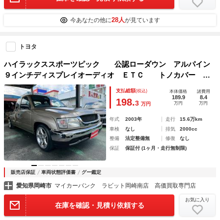
28人
今あなたの他に
が見ています
トヨタ
ハイラックススポーツピック 公認ローダウン アルパイン
９インチディスプレイオーディオ ＥＴＣ トノカバー
スペアキー 規格外メッキアルミ デイトナホイール４本有
支払総額
(税込)
本体価格
諸費用
Ｄ席エアバッグ
189.9
8.4
198.
3
万円
万円
万円
年式
2003年
走行
15.6万km
車検
なし
排気
2000cc
整備
法定整備無
修復
なし
保証
保証付 (1ヶ月・走行無制限)
販売店保証
車両状態評価書
グー鑑定
愛知県岡崎市
マイカーバンク ラビット岡崎南店 高価買取専門店
お気に入り
在庫を確認・見積り依頼する