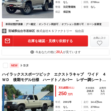
車検
なし
排気
2700cc
整備
法定整備無
修復
なし
保証
保証無
車両状態評価書
グー鑑定
オンライン商談可
オプション見積り可
ローン仮審査
宮城県仙台市若林区
株式会社ＫＳファクトリー 仙台店
お気に入り
在庫を確認・見積り依頼する
20人
今あなたの他に
が見ています
トヨタ
NEW
ハイラックススポーツピック エクストラキャブ ワイド ４
ＷＤ 後期モデル仕様 ハードトノカバー レザー調シートカ
バー
支払総額
(税込)
本体価格
諸費用
244.9
5.1
250
万円
万円
万円
年式
2001年
走行
14.4万km
車検
なし
排気
2700cc