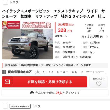
トヨタ
ハイラックススポーツピック エクストラキャブ ワイド サ
ンルーフ 禁煙車 リフトアップ 社外２０インチＡＷ 社外
マフラー ヒッチメンバー フルシートカバー 社外テールラ
支払総額
(税込)
本体価格
諸費用
ンプ ディスプレーオーディオ ４ＷＤ
319
9
328
万円
万円
万円
33,000
通常ローン
月々
円
年式
2001年
走行
6.2万km
車検
2027年3月
排気
2700cc
整備
法定整備付
修復
なし
保証
保証付 (3ヶ月・5000km)
販売店保証
車両状態評価書
グー鑑定
オンライン商談可
ローン仮審査
岡山県岡山市南区
（有）Ａｕｔｏ Ｓｔａｔｉｏｎ Ｒ オートステーションＲ
お気に入り
在庫を確認・見積り依頼する
25人
今あなたの他に
が見ています
トヨタ
グーネットセレクト