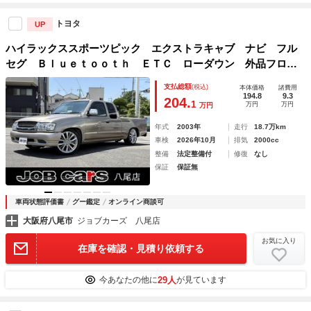
トヨタ
UP
ハイラックススポーツピック エクストラキャブ ナビ フル
セグ Ｂｌｕｅｔｏｏｔｈ ＥＴＣ ローダウン 外品フロン
トバンパー 外品リアメッキカバー 社外ＬＥＤヘッドライ
支払総額
(税込)
本体価格
諸費用
ト 社外リアテール 社外メッキグリル １８インチホイー
194.8
9.3
204.
1
万円
万円
万円
ル ローダウン 記録簿付き
年式
2003年
走行
18.7万km
車検
2026年10月
排気
2000cc
整備
法定整備付
修復
なし
保証
保証無
車両状態評価書
グー鑑定
オンライン商談可
大阪府八尾市
ジョブカーズ 八尾店
お気に入り
在庫を確認・見積り依頼する
29人
今あなたの他に
が見ています