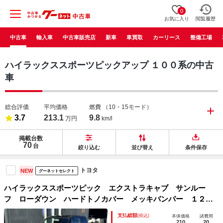
0
お気に入り
閲覧履歴
中古車
輸入車
中古車販売店
新車
車買取
カーリース
整備工場
ハイラックススポーツピックアップ １００系の中古
車
総合評価
平均価格
燃費
（10・15モード）
3.7
213.1
9.8
万円
km/l
掲載台数
70
台
絞り込む
並び替え
条件保存
トヨタ
NEW
グーネットセレクト
ハイラックススポーツピック エクストラキャブ サンルー
フ ローダウン ハードトノカバー メッキバンパー １２ヶ
月走行距離無制限故障保証付き
支払総額
(税込)
本体価格
諸費用
210
20