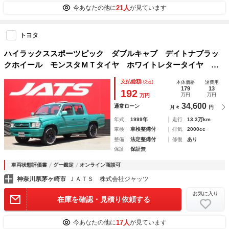
21人
今あなたの他に
が見ています
トヨタ
ハイラックススポーツピック ダブルキャブ デイトナブラッ
クホイール モンスタＭＴタイヤ ホワイトレタータイヤ 純
正サンルーフ 前期モデル 角目ライト 社外１ＤＩＮオーデ
支払総額
(税込)
本体価格
諸費用
ィオ ＥＴＣ
179
13
192
万円
万円
万円
34,600
通常ローン
月々
円
年式
1999年
走行
13.3万km
車検
車検整備付
排気
2000cc
整備
法定整備付
修復
あり
保証
保証無
車両状態評価書
グー鑑定
オンライン商談可
神奈川県茅ヶ崎市
ＪＡＴＳ 株式会社ジャッツ
お気に入り
在庫を確認・見積り依頼する
17人
今あなたの他に
が見ています