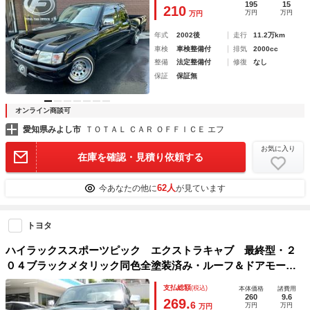
195
15
210
万円
万円
万円
年式
2002後
走行
11.2万km
車検
車検整備付
排気
2000cc
整備
法定整備付
修復
なし
保証
保証無
オンライン商談可
愛知県みよし市
ＴＯＴＡＬ ＣＡＲ ＯＦＦＩＣＥ エフ
お気に入り
在庫を確認・見積り依頼する
62人
今あなたの他に
が見ています
トヨタ
ハイラックススポーツピック エクストラキャブ 最終型・２
０４ブラックメタリック同色全塗装済み・ルーフ＆ドアモール
新品取替済み・オープンデッキラプターペイント済み・ローダ
支払総額
(税込)
本体価格
諸費用
ウン（リアのみ）・ムーンアイズトリムリング（新品）・ブル
260
9.6
269.
6
万円
万円
万円