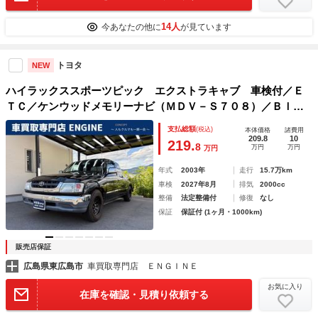
14人
今あなたの他に
が見ています
トヨタ
NEW
ハイラックススポーツピック エクストラキャブ 車検付／Ｅ
ＴＣ／ケンウッドメモリーナビ（ＭＤＶ－Ｓ７０８）／Ｂｌｕ
ｅｔｏｏｔｈ／ＴＶ／ＤＶＤ／ＣＤ／ＳＤ／パワステ／パワー
支払総額
(税込)
本体価格
諸費用
ウィンドウ／ドアバイザー／シートカバー／取扱説明書／スペ
209.8
10
219.
8
万円
万円
万円
アキー／キーレス
年式
2003年
走行
15.7万km
車検
2027年8月
排気
2000cc
整備
法定整備付
修復
なし
保証
保証付 (1ヶ月・1000km)
販売店保証
広島県東広島市
車買取専門店 ＥＮＧＩＮＥ
お気に入り
在庫を確認・見積り依頼する