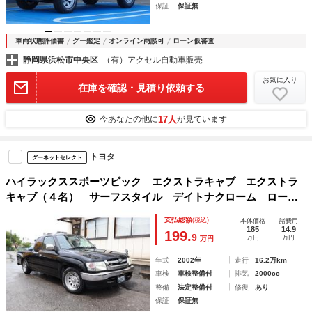
保証
保証無
車両状態評価書
グー鑑定
オンライン商談可
ローン仮審査
静岡県浜松市中央区
（有）アクセル自動車販売
お気に入り
在庫を確認・見積り依頼する
17人
今あなたの他に
が見ています
トヨタ
グーネットセレクト
ハイラックススポーツピック エクストラキャブ エクストラ
キャブ（４名） サーフスタイル デイトナクローム ローダ
ウン ＬＥＤヘッドライト ブラックレザー調シートカバー
支払総額
(税込)
本体価格
諸費用
ＥＴＣ ＬＥＤテール ステップバンパー
185
14.9
199.
9
万円
万円
万円
年式
2002年
走行
16.2万km
車検
車検整備付
排気
2000cc
整備
法定整備付
修復
あり
保証
保証無