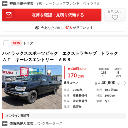
神奈川県平塚市
（株）カーショップフレンド ヴィラネル
お気に入り
在庫を確認・見積り依頼する
47人
今あなたの他に
が見ています
トヨタ
NEW
ハイラックススポーツピック エクストラキャブ トラック
ＡＴ キーレスエントリー ＡＢＳ
支払総額
(税込)
本体価格
諸費用
165
5
170
万円
万円
万円
40,600
通常ローン
月々
円
年式
2003年
走行
19.0万km
車検
車検整備付
排気
2000cc
整備
法定整備付
修復
なし
保証
保証無
オンライン商談可
佐賀県伊万里市
バンクモータース