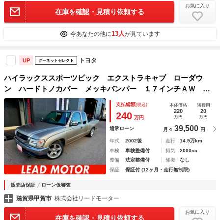
お気に入り
在庫を確認・見積り依頼する
13人
今あなたの他に
が見ています
トヨタ
UP
グーネットセレクト
ハイラックススポーツピック エクストラキャブ ローダウ
ン ハードトノカバー メッキバンパー １７インチＡＷ Ａ
ＬＰＩＮＥディスプレイオーディオ Ｂｌｕｅｔｏｏｔｈ バ
支払総額
(税込)
本体価格
諸費用
ックカメラ １２ヶ月走行距離無制限故障保証付き
220
20
240
万円
万円
万円
39,500
通常ローン
月々
円
年式
2002後
走行
14.9万km
車検
車検整備付
排気
2000cc
整備
法定整備付
修復
なし
保証
保証付 (12ヶ月・走行無制限)
販売店保証
ローン仮審査
滋賀県甲賀市
株式会社リードモーター
お気に入り
在庫を確認・見積り依頼する