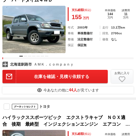
支払総額
(税込)
本体価格
諸費用
144
11
155
万円
万円
万円
年式
2003年
走行
13.2万km
車検
車検整備付
排気
2700cc
整備
法定整備付
修復
なし
保証
保証無
北海道釧路市
ＡＭＫ．ｃｏｍｐａｎｙ
お気に入り
在庫を確認・見積り依頼する
44人
今あなたの他に
が見ています
トヨタ
グーネットセレクト
ハイラックススポーツピック エクストラキャブ ＮＯＸ適
合 後期 最終型 インジェクションエンジン エアコン ロ
ーダウン 社外ホイール ホワイトリボンタイヤ
支払総額
(税込)
本体価格
諸費用