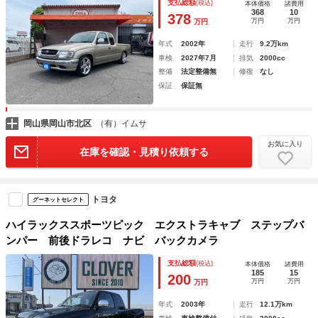
支払総額
(税込)
本体価格
諸費用
ーバー パワーチャンバー アリスト１７インチアルミ ＵＳ
368
10
378
万円
万円
万円
タコマステップバンパー
年式
2002年
走行
9.2万km
車検
2027年7月
排気
2000cc
整備
法定整備無
修復
なし
保証
保証無
岡山県岡山市北区
（有）イムサ
お気に入り
在庫を確認・見積り依頼する
トヨタ
グーネットセレクト
ハイラックススポーツピック エクストラキャブ ステップバ
ンパー 前後ドラレコ ナビ バックカメラ
支払総額
(税込)
本体価格
諸費用
185
15
200
万円
万円
万円
年式
2003年
走行
12.1万km