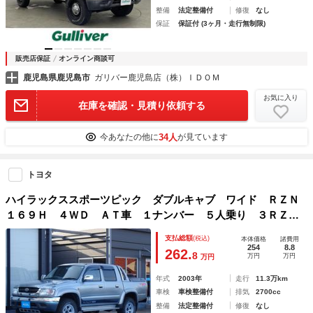
整備
法定整備付
修復
なし
保証
保証付 (3ヶ月・走行無制限)
販売店保証
オンライン商談可
鹿児島県鹿児島市
ガリバー鹿児島店（株）ＩＤＯＭ
お気に入り
在庫を確認・見積り依頼する
34人
今あなたの他に
が見ています
トヨタ
ハイラックススポーツピック ダブルキャブ ワイド ＲＺＮ
１６９Ｈ ４ＷＤ ＡＴ車 １ナンバー ５人乗り ３ＲＺエ
ンジン ガソリン車 タイミングチェーン 積載２５０ｋｇ
支払総額
(税込)
本体価格
諸費用
バックカメラ 社外１６インチＡＷ 荷台ロールバー／ハード
254
8.8
262.
8
万円
万円
万円
トノカバー サンルーフ
年式
2003年
走行
11.3万km
車検
車検整備付
排気
2700cc
整備
法定整備付
修復
なし