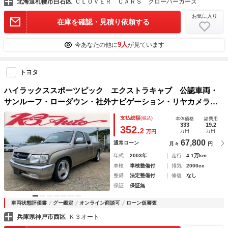
北海道札幌市白石区
ＣＬＯＶＥＲ ＣＡＲＳ クローバーカーズ
お気に入り
在庫を確認・見積り依頼する
9人
今あなたの他に
が見ています
トヨタ
ハイラックススポーツピック エクストラキャブ 公認車両・
サンルーフ・ローダウン・社外ナビゲーション・リヤカメラ・
フルセグＴＶ・キーレス・ＥＴＣ・社外１７インチアルミ・ホ
支払総額
(税込)
本体価格
諸費用
ーネット
333
19.2
352.
2
万円
万円
万円
67,800
通常ローン
月々
円
年式
2003年
走行
4.1万km
車検
車検整備付
排気
2000cc
整備
法定整備付
修復
なし
保証
保証無
車両状態評価書
グー鑑定
オンライン商談可
ローン仮審査
兵庫県神戸市西区
Ｋ３オート