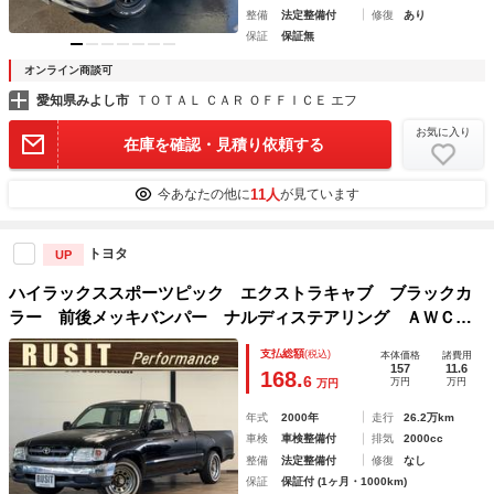
整備
法定整備付
修復
あり
保証
保証無
オンライン商談可
愛知県みよし市
ＴＯＴＡＬ ＣＡＲ ＯＦＦＩＣＥ エフ
お気に入り
在庫を確認・見積り依頼する
11人
今あなたの他に
が見ています
トヨタ
UP
ハイラックススポーツピック エクストラキャブ ブラックカ
ラー 前後メッキバンパー ナルディステアリング ＡＷＣメ
ッキホイール ホワイトリボンタイヤ ｃａｒｒｏｚｚｅｒｉ
支払総額
(税込)
本体価格
諸費用
ａディスプレイオーディオ シートカバー
157
11.6
168.
6
万円
万円
万円
年式
2000年
走行
26.2万km
車検
車検整備付
排気
2000cc
整備
法定整備付
修復
なし
保証
保証付 (1ヶ月・1000km)