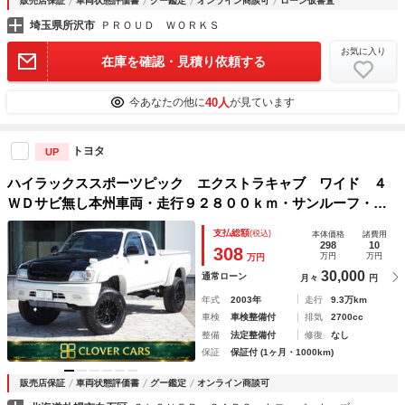
販売店保証
車両状態評価書
グー鑑定
オンライン商談可
ローン仮審査
埼玉県所沢市
ＰＲＯＵＤ ＷＯＲＫＳ
お気に入り
在庫を確認・見積り依頼する
40人
今あなたの他に
が見ています
トヨタ
UP
ハイラックススポーツピック エクストラキャブ ワイド ４
ＷＤサビ無し本州車両・走行９２８００ｋｍ・サンルーフ・公
認リフトＵＰ・セトグチ・ＲＡＮＣＨＯ・ＳＵＸＯＮ マフラ
支払総額
(税込)
本体価格
諸費用
ー・ＭＫＷ１６インチ・ジオランダーＡＴ・トノカバー・社外
298
10
308
万円
万円
万円
ナビ・ＢＴ・フルセグ
30,000
通常ローン
月々
円
年式
2003年
走行
9.3万km
車検
車検整備付
排気
2700cc
整備
法定整備付
修復
なし
保証
保証付 (1ヶ月・1000km)
販売店保証
車両状態評価書
グー鑑定
オンライン商談可