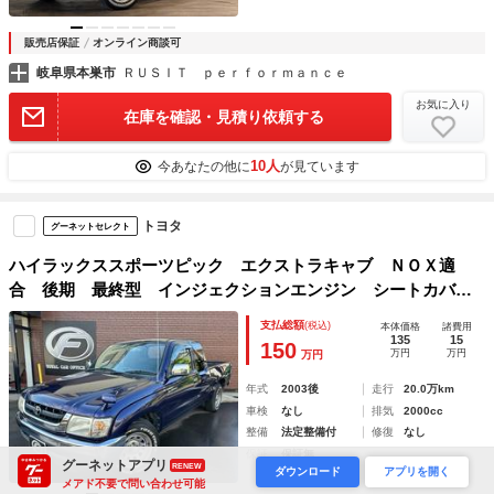
販売店保証
オンライン商談可
岐阜県本巣市
ＲＵＳＩＴ ｐｅｒｆｏｒｍａｎｃｅ
お気に入り
在庫を確認・見積り依頼する
10人
今あなたの他に
が見ています
トヨタ
グーネットセレクト
ハイラックススポーツピック エクストラキャブ ＮＯＸ適
合 後期 最終型 インジェクションエンジン シートカバ
ー エアコン ディスプレイオーディオ 社外ホイール
支払総額
(税込)
本体価格
諸費用
135
15
150
万円
万円
万円
年式
2003後
走行
20.0万km
車検
なし
排気
2000cc
整備
法定整備付
修復
なし
保証
保証無
グーネットアプリ
RENEW
ダウンロード
アプリを開く
メアド不要で問い合わせ可能