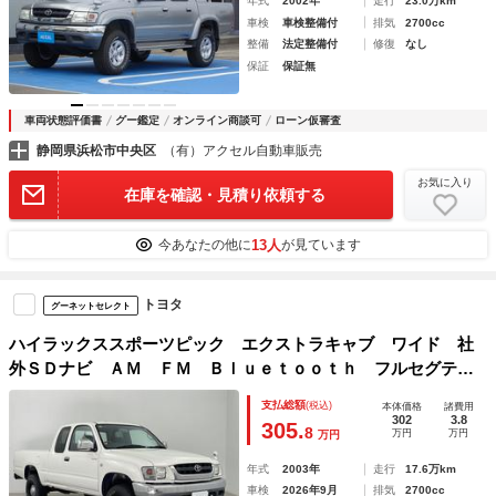
年式
2002年
走行
23.0万km
車検
車検整備付
排気
2700cc
整備
法定整備付
修復
なし
保証
保証無
車両状態評価書
グー鑑定
オンライン商談可
ローン仮審査
静岡県浜松市中央区
（有）アクセル自動車販売
お気に入り
在庫を確認・見積り依頼する
13人
今あなたの他に
が見ています
トヨタ
グーネットセレクト
ハイラックススポーツピック エクストラキャブ ワイド 社
外ＳＤナビ ＡＭ ＦＭ Ｂｌｕｅｔｏｏｔｈ フルセグテレ
ビ バックカメラ サンルーフ ＥＴＣ ＮＡＲＤＩステアリ
支払総額
(税込)
本体価格
諸費用
ング 純正フロアマット リモコンキー オープンカントリー
302
3.8
305.
8
万円
万円
万円
タイヤ 社外ホイール
年式
2003年
走行
17.6万km
車検
2026年9月
排気
2700cc