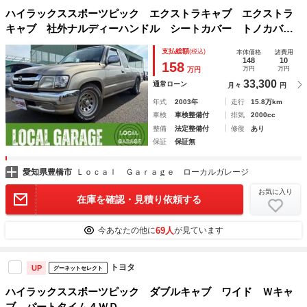
ハイラックススポーツピック エクストラキャブ エクストラ
キャブ 社外ナルディーハンドル シートカバー トノカバ
ー ＥＴＣ
支払総額
(税込)
本体価格
諸費用
148
10
158
万円
万円
万円
33,300
通常ローン
月々
円
年式
2003年
走行
15.8万km
車検
車検整備付
排気
2000cc
整備
法定整備付
修復
あり
保証
保証無
愛知県豊橋市
Ｌｏｃａｌ Ｇａｒａｇｅ ローカルガレージ
お気に入り
在庫を確認・見積り依頼する
69人
今あなたの他に
が見ています
トヨタ
UP
グーネットセレクト
ハイラックススポーツピック ダブルキャブ ワイド Ｗキャ
ブ パートタイム４ＷＤ