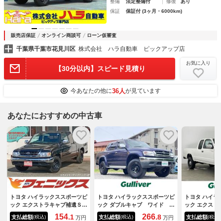
整備
法定整備付
修復
あり
保証
保証付 (3ヶ月・6000km)
販売店保証
オンライン商談可
ローン仮審査
千葉県千葉市花見川区
株式会社 ハラ自動車 ピックアップ店
お気に入り
【30分以内】スピード見積り
36人
今あなたの他に
が見ています
あなたにおすすめの中古車
トヨタ ハイラックススポーツピ
トヨタ ハイラックススポーツピ
トヨタ ハイラ
ック エクストラキャブ補遺Ｓ標
ック ダブルキャブ ワイド Ｐ
ック エクスト
準ボディ★ケンウッドナビ★フ
ａｎａｓｏｎｉｃ１０インチメ
ド 社外ＳＤ
154.
266.
1
8
支払総額
支払総額
支払総額
(税込)
(税込)
(税込)
万円
万円
ルセグ★ メッキステップバン
モリナビ Ｂｌｕｅｔｏｏｔ
Ｍ Ｂｌｕｅ