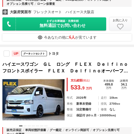
オプション見積り可
ローン仮審査
大阪府箕面市
フレックスオート ハイエース大阪店
お気に入り
まずは在庫確認・見積依頼
無料通話でお問い合わせ
6人
今あなたの他に
が見ています
トヨタ
UP
グーネットセレクト
ハイエースワゴン ＧＬ ロング ＦＬＥＸ Ｄｅｌｆｉｎｏ
フロントスポイラー ＦＬＥＸ Ｄｅｌｆｉｎｏオーバーフェ
ンダー ＦＬＥＸ バルベログランデ１７インチＡＷ ナスカ
支払総額
(税込)
本体価格
諸費用
ー１７インチタイヤ ＦＬＥＸ ラムダ ＬＥＤテールランプ
499.8
34.1
533.
9
万円
万円
万円
年式
2026年
走行
10km
車検
新車未登録
排気
2700cc
整備
法定整備付
修復
なし
保証
保証付 (60ヶ月・100000km)
販売店保証
車両状態評価書
グー鑑定
オンライン商談可
オプション見積り可