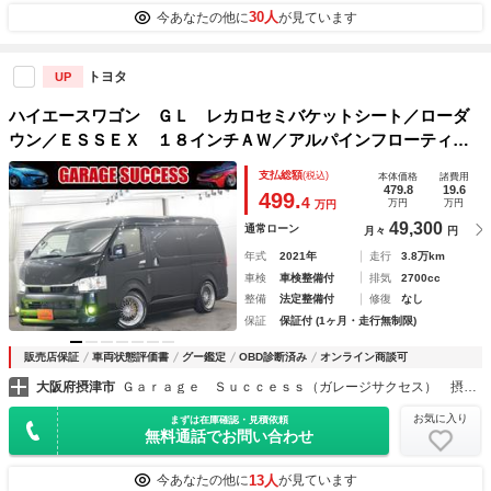
30人
今あなたの他に
が見ています
トヨタ
UP
ハイエースワゴン ＧＬ レカロセミバケットシート／ローダ
ウン／ＥＳＳＥＸ １８インチＡＷ／アルパインフローティン
グナビ／アルパインフリップダウンモニター／デジタルインナ
支払総額
(税込)
本体価格
諸費用
ーミラー／バッドフェイスボンネット／パワスラドア／ＥＴＣ
479.8
19.6
499.
4
万円
万円
万円
49,300
通常ローン
月々
円
年式
2021年
走行
3.8万km
車検
車検整備付
排気
2700cc
整備
法定整備付
修復
なし
保証
保証付 (1ヶ月・走行無制限)
販売店保証
車両状態評価書
グー鑑定
OBD診断済み
オンライン商談可
大阪府摂津市
Ｇａｒａｇｅ Ｓｕｃｃｅｓｓ（ガレージサクセス） 摂津本店 カスタムカー専門店
お気に入り
まずは在庫確認・見積依頼
無料通話でお問い合わせ
13人
今あなたの他に
が見ています