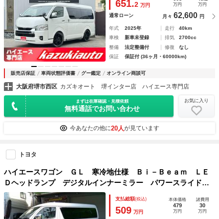
651.
2
万円
万円
万円
62,600
通常ローン
月々
円
年式
2025年
走行
40km
車検
新車未登録
排気
2700cc
整備
法定整備付
修復
なし
保証
保証付 (36ヶ月・60000km)
販売店保証
車両状態評価書
グー鑑定
オンライン商談可
大阪府堺市西区
カズキオート 堺インター店 ハイエース専門店
お気に入り
まずは在庫確認・見積依頼
無料通話でお問い合わせ
20人
今あなたの他に
が見ています
トヨタ
ハイエースワゴン ＧＬ 寒冷地仕様 Ｂｉ－Ｂｅａｍ ＬＥ
Ｄヘッドランプ デジタルインナーミラー パワースライドド
ア レーダークルーズコントロール ８インチディスプレイオ
支払総額
(税込)
本体価格
諸費用
ーディオ マルチインフォメーションディスプレイ
479
30
509
万円
万円
万円