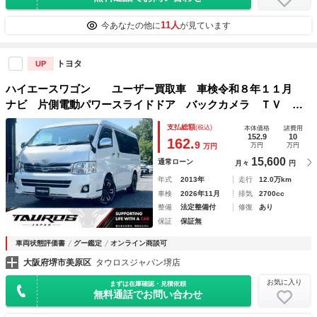
11人
今あなたの他に
が見ています
トヨタ
UP
ハイエースワゴン ユーザー買取車 車検令和８年１１月
ナビ 片側電動パワースライドドア バックカメラ ＴＶ フ
リップダウンモニター 社外１６インチアルミホイール ＥＴ
支払総額
(税込)
本体価格
諸費用
Ｃ
152.9
10
162.
9
万円
万円
万円
15,600
通常ローン
月々
円
年式
2013年
走行
12.0万km
車検
2026年11月
排気
2700cc
整備
法定整備付
修復
あり
保証
保証無
車両状態評価書
グー鑑定
オンライン商談可
大阪府堺市美原区
タウロスジャパン堺店
お気に入り
まずは在庫確認・見積依頼
無料通話でお問い合わせ