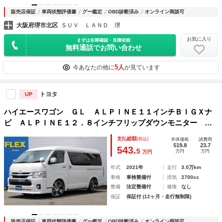
販売店保証
車両状態評価書
グー鑑定
OBD診断済み
オンライン商談可
大阪府堺市北区
ＳＵＶ ＬＡＮＤ 堺
お気に入り
まずは在庫確認・見積依頼
無料通話でお問い合わせ
5人
今あなたの他に
が見ています
トヨタ
UP
ハイエースワゴン ＧＬ ＡＬＰＩＮＥ１１インチＢＩＧＸナ
ビ ＡＬＰＩＮＥ１２．８インチフリップダウンモニター フ
ロントスポイラー オーバーフェンダー 煌 ＬＥＤテールラ
支払総額
(税込)
本体価格
諸費用
ンプ Ｄｅｌｆ０２ ホイ－ル グッドイヤーナスカータイヤ
519.8
23.7
543.
5
万円
万円
万円
年式
2021年
走行
3.0万km
車検
車検整備付
排気
2700cc
整備
法定整備付
修復
なし
保証
保証付 (12ヶ月・走行無制限)
販売店保証
車両状態評価書
グー鑑定
OBD診断済み
オンライン商談可