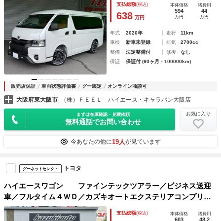
支払総額
(税込)
本体価格
諸費用
594
44
638
万円
万円
万円
年式
2026年
走行
11km
車検
新車未登録
排気
2700cc
整備
法定整備付
修復
なし
保証
保証付 (60ヶ月・100000km)
販売店保証
車両状態評価書
グー鑑定
オンライン商談可
大阪府東大阪市
（株）ＦＥＥＬ ハイエース・キャラバン大阪店
お気に入り
まずは在庫確認・見積依頼
無料通話でお問い合わせ
19人
今あなたの他に
が見ています
トヨタ
グーネットセレクト
ハイエースワゴン ファインテックツアラー／ビジネス送迎
車／フルタイム４ＷＤ／カズキオートエクステリアコンプリー
ト／オーバーフェンダー／ＧＴ－Ｓボンネット／ローダウン／
支払総額
(税込)
本体価格
諸費用
１８インチアルミホイール
603
48.2