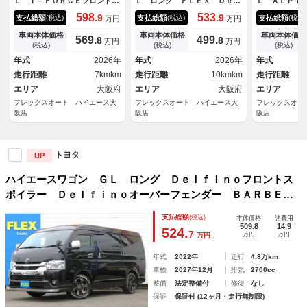
Ｌ Ｔ－ＦＯＲＣＥフロントス
Ｌ ロング ＦＬＥＸ Ｄｅｌ
Ｌ ＡＬＰＩ
ポイラー Ｄｅｌｆｉｎｏオー
ｆｉｎｏフロントスポイラー
カレスナビ 
598.
533.
9
9
支払総額
支払総額
支払総額
(税込)
(税込)
(税込)
万円
万円
バーフェンダー ＦＬＥＸオリ
ＦＬＥＸ Ｄｅｌｆｉｎｏオー
２．８インチ
ジナル ＰＡＷ１６インチアル
バーフェンダー ＦＬＥＸ バ
モニター 新
車両本体価格
車両本体価格
車両本体価格
569.
499.
8
8
万円
万円
ミホイール ＧＲＡＮＴＲＥＫ
ルベログランデ１７インチＡ
Ｒ１ モデリ
(税込)
(税込)
(税込)
１６インチタイヤ アルティメ
Ｗ ナスカー１７インチタイ
イラー アル
年式
2026年
年式
2026年
年式
ットテールＬＥＤテールラン
ヤ ＦＬＥＸ ラムダ ＬＥＤ
ルランプ 艶
走行距離
7kmkm
走行距離
10kmkm
走行距離
プ ＥＴＣ
テールランプ
ネルセット
エリア
大阪府
エリア
大阪府
エリア
フレックスオート ハイエース大
フレックスオート ハイエース大
フレックスオー
阪店
阪店
阪店
トヨタ
UP
ハイエースワゴン ＧＬ ロング Ｄｅｌｆｉｎｏフロントス
ポイラー Ｄｅｌｆｉｎｏオーバーフェンダー ＢＡＲＢＥＲ
Ｏ １７インチＡＷ ナスカーホワイトレタータイヤ 煌きＬ
支払総額
(税込)
本体価格
諸費用
ＥＤテールランプ ドアバイザー カロッツェリア製７インチ
509.8
14.9
524.
7
万円
万円
万円
ＳＤナビ
年式
2022年
走行
4.8万km
車検
2027年12月
排気
2700cc
整備
法定整備付
修復
なし
保証
保証付 (12ヶ月・走行無制限)