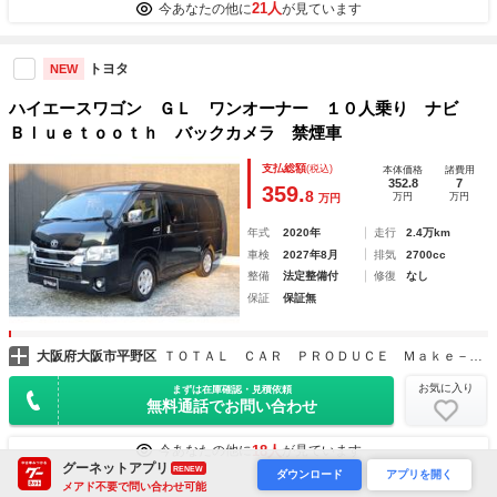
21人
今あなたの他に
が見ています
トヨタ
NEW
ハイエースワゴン ＧＬ ワンオーナー １０人乗り ナビ
Ｂｌｕｅｔｏｏｔｈ バックカメラ 禁煙車
支払総額
(税込)
本体価格
諸費用
352.8
7
359.
8
万円
万円
万円
年式
2020年
走行
2.4万km
車検
2027年8月
排気
2700cc
整備
法定整備付
修復
なし
保証
保証無
大阪府大阪市平野区
ＴＯＴＡＬ ＣＡＲ ＰＲＯＤＵＣＥ Ｍａｋｅ－ｕｐ（メイクアップ）
お気に入り
まずは在庫確認・見積依頼
無料通話でお問い合わせ
18人
今あなたの他に
が見ています
グーネットアプリ
RENEW
ダウンロード
アプリを開く
メアド不要で問い合わせ可能