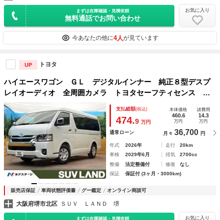
お気に入り
まずは在庫確認・見積依頼
無料通話でお問い合わせ
4人
今あなたの他に
が見ています
トヨタ
UP
ハイエースワゴン ＧＬ デジタルインナー 純正８型デスプ
レイオーディオ 全周囲カメラ トヨタセーフティセンス 片
側パワスラ レーダークルーズ Ｂｉ－ＢｅａｍＬＥＤヘッ
支払総額
(税込)
本体価格
諸費用
ド 禁煙車 １０人乗り スマートキー オートエアコン
460.6
14.3
474.
9
万円
万円
万円
36,700
通常ローン
月々
円
年式
2026年
走行
20km
車検
2029年6月
排気
2700cc
整備
法定整備付
修復
なし
保証
保証付 (3ヶ月・3000km)
販売店保証
車両状態評価書
グー鑑定
オンライン商談可
大阪府堺市北区
ＳＵＶ ＬＡＮＤ 堺
お気に入り
まずは在庫確認・見積依頼