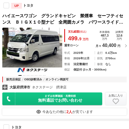
トヨタ
UP
ハイエースワゴン グランドキャビン 禁煙車 セーフティセ
ンス ＢＩＧＸ１０型ナビ 全周囲カメラ パワースライドド
ア デジタルインナーミラー ＬＥＤヘッド ＥＴＣ オート
支払総額
(税込)
本体価格
諸費用
ライト オートエアコン スマートキー
487.3
12.6
499.
9
万円
万円
万円
40,400
通常ローン
月々
円
年式
2025年
走行
0.4万km
車検
2026年12月
排気
2700cc
整備
法定整備付
修復
なし
保証
保証付 (3ヶ月・3000km)
販売店保証
OBD診断済み
オンライン商談可
大阪府摂津市
ネクステージ 摂津店
お気に入り
まずは在庫確認・見積依頼
無料通話でお問い合わせ
2人
今あなたの他に
が見ています
トヨタ