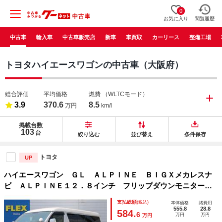
0
お気に入り
閲覧履歴
中古車
輸入車
中古車販売店
新車
車買取
カーリース
整備工場
トヨタハイエースワゴンの中古車（大阪府）
総合評価
平均価格
燃費
（WLTCモード）
3.9
370.6
8.5
万円
km/l
掲載台数
103
台
絞り込む
並び替え
条件保存
トヨタ
UP
ハイエースワゴン ＧＬ ＡＬＰＩＮＥ ＢＩＧＸメカレスナ
ビ ＡＬＰＩＮＥ１２．８インチ フリップダウンモニター
新品内装架装 ＶＥＲ１ モデリスタフロントスポイラー
支払総額
(税込)
本体価格
諸費用
アルティメットテールランプ 艶消しマホガニーパネルセット
555.8
28.8
584.
6
万円
万円
万円