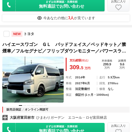
お気に入り
まずは在庫確認・見積依頼
無料通話でお問い合わせ
3人
今あなたの他に
が見ています
トヨタ
NEW
ハイエースワゴン ＧＬ バッドフェイス／ベッドキット／禁
煙車／フルセグナビ／フリップダウンモニター／パワースライ
ドドア／ＴＯＹＯオープンカントリー／ナイトロパワーホイー
支払総額
(税込)
本体価格
諸費用
ル／Ｂｌｕｅｔｏｏｔｈ／バックカメラ／プッシュスタート／
299.9
9.6
309.
5
万円
万円
万円
年式
2014年
走行
5.9万km
車検
2027年6月
排気
2700cc
整備
法定整備付
修復
なし
保証
保証付 (1ヶ月・1000km)
販売店保証
オンライン商談可
大阪府富田林市
ひまわりガーデン エコール・ロゼ富田林店
お気に入り
まずは在庫確認・見積依頼
無料通話でお問い合わせ