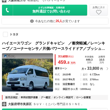
大阪府枚方市
有限会社 リバティーオート
お気に入り
まずは在庫確認・見積依頼
無料通話でお問い合わせ
26人
今あなたの他に
が見ています
トヨタ
ハイエースワゴン グランドキャビン ／衝突軽減／レーンキ
ープ／コーナーセンサ／片側パワースライドドア／プッシュス
タート／ＥＴＣ／バックカメラ／Ｂｌｕｅｔｏｏｔｈ／ＵＳＢ
支払総額
(税込)
本体価格
諸費用
接続／オートライト／オートマチックハイビーム／スマートキ
449.3
10.5
459.
8
万円
万円
万円
ー／社外ナビ
33,800
通常ローン
月々
円
年式
2025年
走行
0.7万km
車検
2027年6月
排気
2700cc
整備
法定整備付
修復
なし
保証
保証付 (1ヶ月・1000km)
販売店保証
車両状態評価書
グー鑑定
オンライン商談可
ローン仮審査
大阪府堺市美原区
ＳＵＶ・ミニバン専門店ＯＳＩＮＣ．