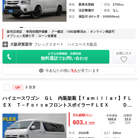
車検
新車未登録
排気
2700cc
整備
法定整備付
修復
なし
保証
保証付 (60ヶ月・100000km)
販売店保証
車両状態評価書
グー鑑定
OBD診断済み
オンライン商談可
オプション見積り可
ローン仮審査
大阪府箕面市
フレックスオート ハイエース大阪店
お気に入り
まずは在庫確認・見積依頼
無料通話でお問い合わせ
9人
今あなたの他に
が見ています
トヨタ
UP
ハイエースワゴン ＧＬ 内装架装【ｆａｍｉｌｉａｒ】ＦＬ
ＥＸ Ｔ－ＦｏｒｃｅフロントスポイラーＦＬＥＸ Ｄｅ
ｌｆｉｎｏオーバーフェンダーＮＥＸＵＳ ＣＲＥＳＴ １
支払総額
(税込)
本体価格
諸費用
６インチＧＲＡＮＴＲＥＫ １６インチタイヤ ＥＴＣ２．０
569.8
33.5
603.
3
万円
万円
万円
年式
2026年
走行
20km