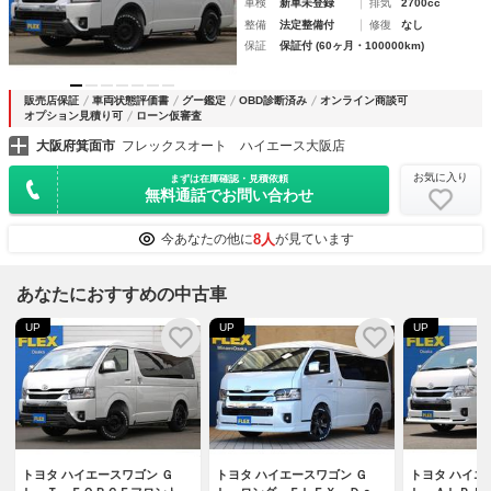
車検
新車未登録
排気
2700cc
整備
法定整備付
修復
なし
保証
保証付 (60ヶ月・100000km)
販売店保証
車両状態評価書
グー鑑定
OBD診断済み
オンライン商談可
オプション見積り可
ローン仮審査
大阪府箕面市
フレックスオート ハイエース大阪店
お気に入り
まずは在庫確認・見積依頼
無料通話でお問い合わせ
8人
今あなたの他に
が見ています
あなたにおすすめの中古車
UP
UP
UP
トヨタ ハイエースワゴン Ｇ
トヨタ ハイエースワゴン Ｇ
トヨタ ハイエ