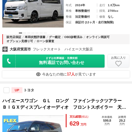
年式
2024年
走行
1.0万km
車検
車検整備付
排気
2700cc
整備
法定整備付
修復
なし
保証
保証付 (12ヶ月・走行無制限)
販売店保証
車両状態評価書
グー鑑定
OBD診断済み
オンライン商談可
オプション見積り可
ローン仮審査
大阪府箕面市
フレックスオート ハイエース大阪店
お気に入り
まずは在庫確認・見積依頼
無料通話でお問い合わせ
17人
今あなたの他に
が見ています
トヨタ
UP
ハイエースワゴン ＧＬ ロング ファインテックツアラー
ＢＩＧＸディスプレイオーディオ フロントスポイラー 天井
スピーカー 全席シートカバー 艶有木目インテリアパネル
支払総額
(税込)
本体価格
諸費用
艶有木目ステアリング 艶有木目シフトノブ オリジナル Ｄ
599.8
29.2
629
万円
万円
万円
ｅｌｆ０６ホイル ナスカータイヤ