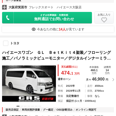
ローン仮審査
大阪府箕面市
フレックスオート ハイエース大阪店
お気に入り
まずは在庫確認・見積依頼
無料通話でお問い合わせ
14人
今あなたの他に
が見ています
トヨタ
ハイエースワゴン ＧＬ ＢｅｔＫｉｔ４架装／フローリング
施工／パノラミックビューモニター／デジタルインナーミラー
／片側パワースライドドア／ＥＳＳＥＸアルミホイール／ＥＳ
支払総額
(税込)
本体価格
諸費用
ＳＥＸフロントエアロ
460.1
14
474.
1
万円
万円
万円
46,900
通常ローン
月々
円
年式
2025年
走行
450km
車検
2028年11月
排気
2700cc
整備
法定整備付
修復
なし
保証
保証付 (1ヶ月・1000km)
販売店保証
車両状態評価書
グー鑑定
OBD診断済み
オンライン商談可