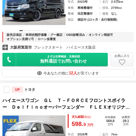
年式
2023年
走行
2.0万km
車検
車検整備付
排気
2700cc
整備
法定整備付
修復
なし
保証
保証付 (12ヶ月・走行無制限)
販売店保証
車両状態評価書
グー鑑定
OBD診断済み
オンライン商談可
オプション見積り可
ローン仮審査
大阪府箕面市
フレックスオート ハイエース大阪店
お気に入り
まずは在庫確認・見積依頼
無料通話でお問い合わせ
12人
今あなたの他に
が見ています
トヨタ
UP
ハイエースワゴン ＧＬ Ｔ－ＦＯＲＣＥフロントスポイラ
ー Ｄｅｌｆｉｎｏオーバーフェンダー ＦＬＥＸオリジナ
ル ＰＡＷ１６インチアルミホイール ＧＲＡＮＴＲＥＫ１６
支払総額
(税込)
本体価格
諸費用
インチタイヤ アルティメットテールＬＥＤテールランプ Ｅ
569.8
29.1
598.
9
万円
万円
万円
ＴＣ
年式
2026年
走行
7km