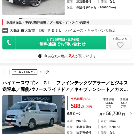
整備
法定整備付
修復
なし
保証
保証付 (60ヶ月・100000km)
販売店保証
車両状態評価書
グー鑑定
オンライン商談可
大阪府東大阪市
（株）ＦＥＥＬ ハイエース・キャラバン大阪店
お気に入り
まずは在庫確認・見積依頼
無料通話でお問い合わせ
8人
今あなたの他に
が見ています
トヨタ
グーネットセレクト
ハイエースワゴン ＧＬ ファインテックツアラー／ビジネス
送迎車／両側パワースライドドア／キャプテンシート／カスタ
ムベース車両／４ＷＤ寒冷地仕様／ワイドミドルルーフ／パー
支払総額
(税込)
本体価格
諸費用
ルホワイト／ローダウンベース車両／アウトドアベース車両／
544.6
44.2
588.
8
万円
万円
万円
56,700
通常ローン
月々
円
年式
2025年
走行
6km
車検
新車未登録
排気
2700cc
整備
法定整備付
修復
なし