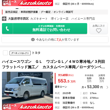
保証
保証付 (36ヶ月・60000km)
販売店保証
車両状態評価書
グー鑑定
オンライン商談可
大阪府堺市西区
カズキオート 堺インター店 ハイエース専門店
お気に入り
まずは在庫確認・見積依頼
無料通話でお問い合わせ
7人
今あなたの他に
が見ています
トヨタ
グーネットセレクト
ハイエースワゴン ＧＬ ワゴンＧＬ／４ＷＤ寒冷地／３列目
フラットベッド施工／ カスタムベース車両／ローダウンベー
ス車両／パールホワイト／フリップダウンモニター／フルセグ
支払総額
(税込)
本体価格
諸費用
ナビ／全席シートカバー／ベッドキット／ボディコーティング
520
33.5
553.
5
万円
万円
万円
53,300
通常ローン
月々
円
年式
2025年
走行
17km
車検
新車未登録
排気
2700cc
整備
法定整備付
修復
なし
保証
保証付 (36ヶ月・60000km)