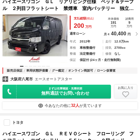
ハイエースワゴン ＧＬ リアリビング仕様 ベッド＆テーブ
ル ２列目フラットシート 禁煙車 室内バッテリー 独立電
源
支払総額
(税込)
本体価格
諸費用
191
9
200
万円
万円
万円
40,400
通常ローン
月々
円
年式
2012年
走行
12.0万km
車検
車検整備付
排気
2700cc
整備
法定整備付
修復
なし
保証
保証付 (24ヶ月・走行無制限)
販売店保証
車両状態評価書
グー鑑定
オンライン商談可
ローン仮審査
大阪府八尾市
エースオートアスター
お気に入り
まずは在庫確認・見積依頼
無料通話でお問い合わせ
32人
今あなたの他に
が見ています
トヨタ
ハイエースワゴン ＧＬ ＲＥＶＯシート フローリング フ