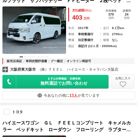
ルフラット サブバッテリー ＦＦヒーター ２段ベッド カ
ーテン ７型フルセグナビ
支払総額
(税込)
本体価格
諸費用
379
24
403
万円
万円
万円
年式
2017年
走行
8.1万km
車検
車検整備付
排気
2700cc
整備
法定整備付
修復
なし
保証
保証付 (12ヶ月・20000km)
販売店保証
車両状態評価書
グー鑑定
オンライン商談可
大阪府東大阪市
（株）ＦＥＥＬ ハイエース・キャラバン大阪店
お気に入り
まずは在庫確認・見積依頼
無料通話でお問い合わせ
13人
今あなたの他に
が見ています
トヨタ
ハイエースワゴン ＧＬ ＦＥＥＬコンプリート キャメルカ
ラー ベッドキット ローダウン フローリング ラプター塗
装 １６インチアルミ コンフォートショック