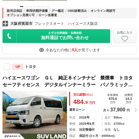
販売店保証
車両状態評価書
グー鑑定
OBD診断済み
オンライン商談可
オプション見積り可
ローン仮審査
大阪府箕面市
フレックスオート ハイエース大阪店
お気に入り
まずは在庫確認・見積依頼
無料通話でお問い合わせ
4人
今あなたの他に
が見ています
トヨタ
UP
ハイエースワゴン ＧＬ 純正８インチナビ 禁煙車 トヨタ
セーフティセンス デジタルインナーミラー パノラミックビ
ューモニター 片側電動ドア ＬＥＤヘッドライト フルセ
支払総額
(税込)
本体価格
諸費用
グ Ｂｌｕｅｔｏｏｔｈ オートエアコン ＨＤＭＩ
470.6
14.3
484.
9
万円
万円
万円
37,900
通常ローン
月々
円
年式
2026年
走行
50km
車検
2029年6月
排気
2700cc
整備
法定整備付
修復
なし
保証
保証付 (3ヶ月・3000km)