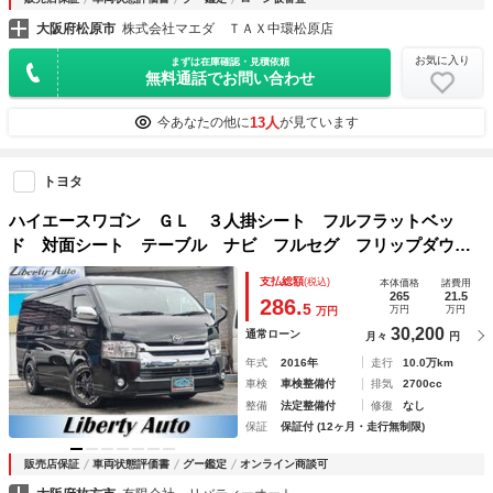
大阪府松原市
株式会社マエダ ＴＡＸ中環松原店
お気に入り
まずは在庫確認・見積依頼
無料通話でお問い合わせ
13人
今あなたの他に
が見ています
トヨタ
ハイエースワゴン ＧＬ ３人掛シート フルフラットベッ
ド 対面シート テーブル ナビ フルセグ フリップダウン
モニター バックカメラ ドラレコ 社外アルミ ローダウ
支払総額
(税込)
本体価格
諸費用
ン ルーフキャリア スマートキー フロントスポイラー
265
21.5
286.
5
万円
万円
万円
30,200
通常ローン
月々
円
年式
2016年
走行
10.0万km
車検
車検整備付
排気
2700cc
整備
法定整備付
修復
なし
保証
保証付 (12ヶ月・走行無制限)
販売店保証
車両状態評価書
グー鑑定
オンライン商談可