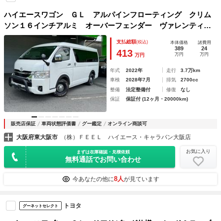
ハイエースワゴン ＧＬ アルパインフローティング クリム
ソン１６インチアルミ オーバーフェンダー ヴァレンティテ
ール シートカバー ベッドキット ドライブレコーダー
支払総額
(税込)
本体価格
諸費用
389
24
413
万円
万円
万円
年式
2022年
走行
3.7万km
車検
2028年7月
排気
2700cc
整備
法定整備付
修復
なし
保証
保証付 (12ヶ月・20000km)
販売店保証
車両状態評価書
グー鑑定
オンライン商談可
大阪府東大阪市
（株）ＦＥＥＬ ハイエース・キャラバン大阪店
お気に入り
まずは在庫確認・見積依頼
無料通話でお問い合わせ
8人
今あなたの他に
が見ています
トヨタ
グーネットセレクト