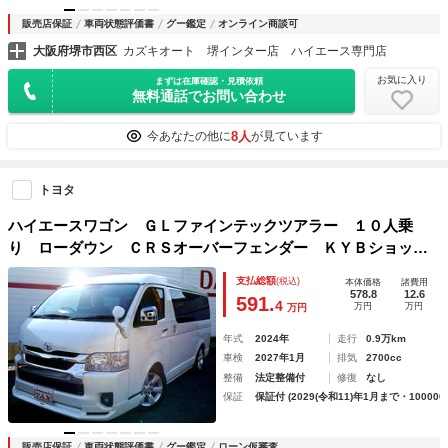
販売店保証
車両状態評価書
グー鑑定
オンライン商談可
大阪府堺市西区
カズキオート 堺インター店 ハイエース専門店
お気に入り
まずは在庫確認・見積依頼
無料通話でお問い合わせ
8人
今あなたの他に
が見ています
トヨタ
ハイエースワゴン ＧＬファインテックツアラー １０人乗
り ローダウン ＣＲＳオーバーフェンダー ＫＹＢショッ
ク ランクル用１７インチＡＷ モデリスタエアロ アルパイ
支払総額
(税込)
本体価格
諸費用
ンナビ・後席モニター ロックフォード天井スピーカー ＵＩ
578.8
12.6
591.
4
万円
万円
万円
ｖｅｈｉｃｌｅシートカバー
年式
2024年
走行
0.9万km
車検
2027年1月
排気
2700cc
整備
法定整備付
修復
なし
保証
保証付 (2029(令和11)年1月まで・100000
販売店保証
車両状態評価書
グー鑑定
ローン仮審査