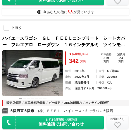
無料通話でお問い合わせ
3人
今あなたの他に
が見ています
トヨタ
ハイエースワゴン ＧＬ ＦＥＥＬコンプリート シートカバ
ー フルエアロ ローダウン １６インチアルミ ツインモニ
ター リアモニター セキュリティ ウッドパネル ロッドホ
支払総額
(税込)
本体価格
諸費用
ルダー
319
23
342
万円
万円
万円
年式
2018年
走行
5.9万km
車検
2027年3月
排気
2700cc
整備
法定整備付
修復
なし
保証
保証付 (12ヶ月・20000km)
販売店保証
車両状態評価書
グー鑑定
OBD診断済み
オンライン商談可
大阪府東大阪市
（株）ＦＥＥＬ ハイエース・キャラバン大阪店
お気に入り
まずは在庫確認・見積依頼
無料通話でお問い合わせ