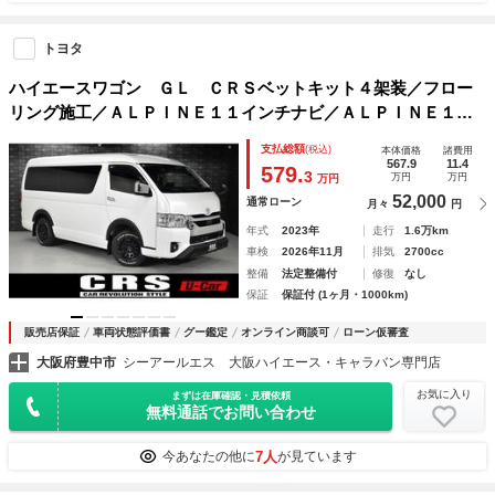
トヨタ
ハイエースワゴン ＧＬ ＣＲＳベットキット４架装／フロー
リング施工／ＡＬＰＩＮＥ１１インチナビ／ＡＬＰＩＮＥ１
２．８インチ後席モニター／天井スピーカーＬＥＤリング付／
支払総額
(税込)
本体価格
諸費用
スーパーキャットレーダー／全方位カメラ
567.9
11.4
579.
3
万円
万円
万円
52,000
通常ローン
月々
円
年式
2023年
走行
1.6万km
車検
2026年11月
排気
2700cc
整備
法定整備付
修復
なし
保証
保証付 (1ヶ月・1000km)
販売店保証
車両状態評価書
グー鑑定
オンライン商談可
ローン仮審査
大阪府豊中市
シーアールエス 大阪ハイエース・キャラバン専門店
お気に入り
まずは在庫確認・見積依頼
無料通話でお問い合わせ
7人
今あなたの他に
が見ています