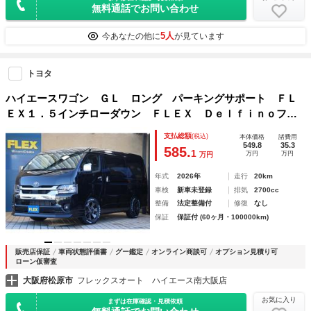
無料通話でお問い合わせ
5人
今あなたの他に
が見ています
トヨタ
ハイエースワゴン ＧＬ ロング パーキングサポート ＦＬ
ＥＸ１．５インチローダウン ＦＬＥＸ Ｄｅｌｆｉｎｏフロ
ントスポイラー ＦＬＥＸ オーバーフェンダー ＦＬＥＸ
支払総額
(税込)
本体価格
諸費用
バルベロ １７インチＡＷ グッドイヤーナスカータイヤ１７
549.8
35.3
585.
1
万円
万円
万円
インチ
年式
2026年
走行
20km
車検
新車未登録
排気
2700cc
整備
法定整備付
修復
なし
保証
保証付 (60ヶ月・100000km)
販売店保証
車両状態評価書
グー鑑定
オンライン商談可
オプション見積り可
ローン仮審査
大阪府松原市
フレックスオート ハイエース南大阪店
お気に入り
まずは在庫確認・見積依頼