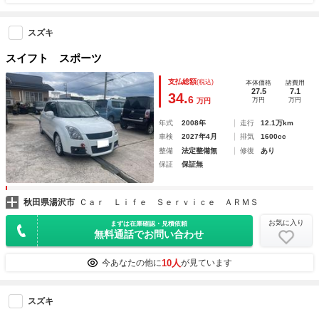
スズキ
スイフト スポーツ
支払総額
(税込)
本体価格
諸費用
27.5
7.1
34.
6
万円
万円
万円
年式
2008年
走行
12.1万km
車検
2027年4月
排気
1600cc
整備
法定整備無
修復
あり
保証
保証無
秋田県湯沢市
Ｃａｒ Ｌｉｆｅ Ｓｅｒｖｉｃｅ ＡＲＭＳ
お気に入り
まずは在庫確認・見積依頼
無料通話でお問い合わせ
10人
今あなたの他に
が見ています
スズキ