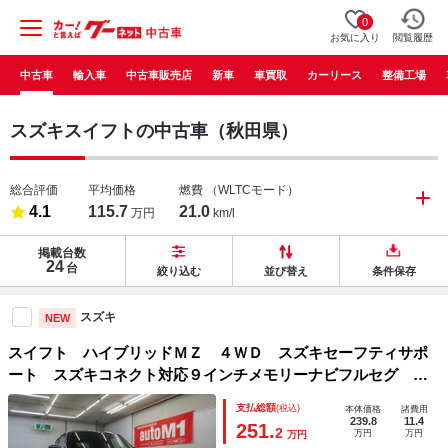
0
お気に入り
閲覧履歴
中古車
輸入車
中古車販売店
新車
車買取
カーリース
整備工場
スズキスイフトの中古車（秋田県）
総合評価
平均価格
燃費
（WLTCモード）
4.1
115.7
21.0
万円
km/l
掲載台数
24
台
絞り込む
並び替え
条件保存
スズキ
NEW
スイフト ハイブリッドＭＺ ４ＷＤ スズキセーフティサポ
ート スズキコネクト対応９インチメモリーナビフルセグ 全
方位カメラ クリアランスソナー レーダークルーズ ＢＳ
支払総額
(税込)
本体価格
諸費用
Ｍ Ｆ左右シートヒーター 純正１６インチＡＷ 登録済未使
239.8
11.4
251.
2
万円
万円
万円
用車