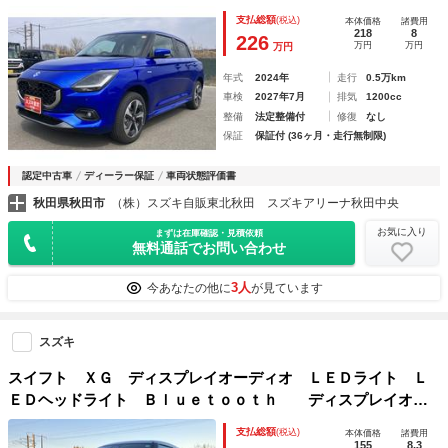
ュスタート シートヒーター オートエアコン スズキセーフ
支払総額
(税込)
本体価格
諸費用
ティーサポート ４ＷＤ 衝突被害軽減システム アイドリン
218
8
226
万円
万円
万円
グストップ 横滑り防止機能
年式
2024年
走行
0.5万km
車検
2027年7月
排気
1200cc
整備
法定整備付
修復
なし
保証
保証付 (36ヶ月・走行無制限)
認定中古車
ディーラー保証
車両状態評価書
秋田県秋田市
（株）スズキ自販東北秋田 スズキアリーナ秋田中央
お気に入り
まずは在庫確認・見積依頼
無料通話でお問い合わせ
3人
今あなたの他に
が見ています
スズキ
スイフト ＸＧ ディスプレイオーディオ ＬＥＤライト Ｌ
ＥＤヘッドライト Ｂｌｕｅｔｏｏｔｈ ディスプレイオー
ディオ シートヒーター スズキセーフティーサポート 衝突
支払総額
(税込)
本体価格
諸費用
被害軽減システム 横滑り防止機能 衝突安全ボディ 盗難防
155
8.3