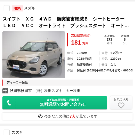
スズキ
NEW
スイフト ＸＧ ４ＷＤ 衝突被害軽減Ｂ シートヒーター
ＬＥＤ ＡＣＣ オートライト プッシュスタート オートエ
アコン 横滑り防止機能 衝突安全ボディ 盗難防止システム
支払総額
(税込)
本体価格
諸費用
173
8
181
万円
万円
万円
年式
2025年
走行
1.2万km
車検
2028年8月
排気
1200cc
整備
法定整備付
修復
なし
保証
保証付 (2028(令和10)年8月まで・60000k
ディーラー保証
秋田県秋田市
（株）秋田スズキ カー秋田
お気に入り
まずは在庫確認・見積依頼
無料通話でお問い合わせ
7人
今あなたの他に
が見ています
スズキ