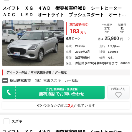
スイフト ＸＧ ４ＷＤ 衝突被害軽減Ｂ シートヒーター
ＡＣＣ ＬＥＤ オートライト プッシュスタート オートエ
アコン 衝突被害軽減システム 横滑り防止機能 衝突安全ボ
支払総額
(税込)
本体価格
諸費用
ディ 盗難防止システム
172
11
183
万円
万円
万円
25,900
通常ローン
月々
円
年式
2025年
走行
1.9万km
車検
2028年2月
排気
1200cc
整備
法定整備付
修復
なし
保証
保証付 (2028(令和10)年2月まで・60000k
ディーラー保証
車両状態評価書
グー鑑定
秋田県秋田市
（株）秋田スズキ カー秋田
お気に入り
まずは在庫確認・見積依頼
無料通話でお問い合わせ
2人
今あなたの他に
が見ています
スズキ
スイフト ＸＧ ４ＷＤ 衝突被害軽減Ｂ シートヒーター