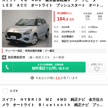
ＬＥＤ ＡＣＣ オートライト プッシュスタート オートエ
アコン 横滑り防止機能 盗難防止システム 衝突安全ボディ
支払総額
(税込)
本体価格
諸費用
176
8.8
184.
8
万円
万円
万円
年式
2025年
走行
1.5万km
車検
2028年10月
排気
1200cc
整備
法定整備付
修復
なし
保証
保証付 (2028(令和10)年10月まで・60000
ディーラー保証
車両状態評価書
グー鑑定
秋田県秋田市
（株）秋田スズキ カー秋田
お気に入り
まずは在庫確認・見積依頼
無料通話でお問い合わせ
1人
今あなたの他に
が見ています
スズキ
スイフト ＨＹＢＲＩＤ ＭＺ ４ＷＤ 純正ナビ 全方位カ
メラ オートライト Ｂｌｕｅｔｏｏｔｈ 純正ナビ プッシ