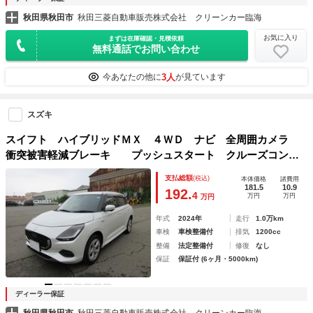
秋田県秋田市
秋田三菱自動車販売株式会社 クリーンカー臨海
お気に入り
まずは在庫確認・見積依頼
無料通話でお問い合わせ
3人
今あなたの他に
が見ています
スズキ
スイフト ハイブリッドＭＸ ４ＷＤ ナビ 全周囲カメラ
衝突被害軽減ブレーキ プッシュスタート クルーズコント
ロール シートヒーター
支払総額
(税込)
本体価格
諸費用
181.5
10.9
192.
4
万円
万円
万円
年式
2024年
走行
1.0万km
車検
車検整備付
排気
1200cc
整備
法定整備付
修復
なし
保証
保証付 (6ヶ月・5000km)
ディーラー保証
秋田県秋田市
秋田三菱自動車販売株式会社 クリーンカー臨海