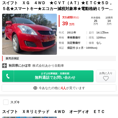
スイフト ＸＧ ４ＷＤ ★ＣＶＴ（ＡＴ）★ＥＴＣ★５Ｄ，
５名★スマートキー★エコカー減税対象車★電動格納ミラー★
ＨＩＤ、オートライト★フルフラット★ＣＤ★プッシュスター
支払総額
(税込)
本体価格
諸費用
ト
25
14
39
万円
万円
万円
年式
2011年
走行
14.1万km
車検
車検整備付
排気
1200cc
整備
法定整備付
修復
なし
保証
保証付 (1ヶ月・1000km)
販売店保証
秋田県にかほ市
株式会社あかり自動車
お気に入り
まずは在庫確認・見積依頼
無料通話でお問い合わせ
4人
今あなたの他に
が見ています
スズキ
スイフト ＸＲリミテッド ４ＷＤ オーディオ ＥＴＣ