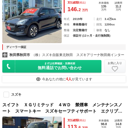
支払総額
(税込)
本体価格
諸費用
135
11.2
146.
2
万円
万円
万円
年式
2019年
走行
3.4万km
車検
車検整備付
排気
1200cc
整備
法定整備付
修復
なし
保証
保証付 (12ヶ月・走行無制限)
ディーラー保証
秋田県秋田市
（株）スズキ自販東北秋田 スズキアリーナ秋田南インター
お気に入り
まずは在庫確認・見積依頼
無料通話でお問い合わせ
4人
今あなたの他に
が見ています
スズキ
スイフト ＸＧリミテッド ４ＷＤ 禁煙車 メンテナンスノ
ート スマートキー スズキセーフティサポート エクリプス
ナビ Ｂｌｕｅｔｏｏｔｈ バックカメラ ＥＴＣ ドライブ
支払総額
(税込)
本体価格
諸費用
レコーダー レーダークルーズコントロール 横滑り防止
98.8
14.8
113.
6
万円
万円
万円