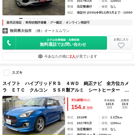
車検
2027年3月
排気
1200cc
整備
法定整備付
修復
なし
保証
保証付 (2030(令和12)年3月まで・100000
販売店保証
車両状態評価書
グー鑑定
オンライン商談可
秋田県大仙市
（株）オートエムワン
お気に入り
まずは在庫確認・見積依頼
無料通話でお問い合わせ
2人
今あなたの他に
が見ています
スズキ
スイフト ハイブリッドＲＳ ４ＷＤ 純正ナビ 全方位カメ
ラ ＥＴＣ クルコン ＳＳＲ製アルミ シートヒーター ア
イドリングストップ Ｂｌｕｅｔｏｏｔｈ接続 ＡＵＸ 横滑
支払総額
(税込)
本体価格
諸費用
り防止 車線逸脱防止 衝突軽減 リアフォグランプ オート
143.9
10.9
154.
8
万円
万円
万円
ＡＣ
年式
2018年
走行
3.9万km
車検
2027年5月
排気
1200cc
整備
法定整備付
修復
なし
保証
保証付 (1ヶ月・1000km)