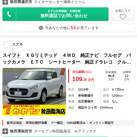
秋田県湯沢市
マイカーセンター湘南ドリーム
お気に入り
まずは在庫確認・見積依頼
無料通話でお問い合わせ
5人
今あなたの他に
が見ています
スズキ
スイフト ＸＧリミテッド ４ＷＤ 純正ナビ フルセグ バ
ックカメラ ＥＴＣ シートヒーター 純正ドラレコ クルー
ズコントロール オートエアコン キーレス スズキセーフテ
支払総額
(税込)
本体価格
諸費用
ィー スマートキー
96.8
13
109.
8
万円
万円
万円
年式
2019年
走行
4.7万km
車検
車検整備付
排気
1200cc
整備
法定整備付
修復
なし
保証
保証付 (1ヶ月・1000km)
販売店保証
車両状態評価書
グー鑑定
OBD診断済み
オンライン商談可
秋田県秋田市
カーセブン秋田臨海店 ㈱アイックス