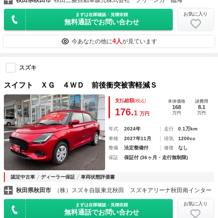
お気に入り
まずは在庫確認・見積依頼
無料通話でお問い合わせ
4人
今あなたの他に
が見ています
スズキ
スイフト ＸＧ ４ＷＤ 前後衝突被害軽減Ｓ
支払総額
(税込)
本体価格
諸費用
168
8.1
176.
1
万円
万円
万円
年式
2024年
走行
0.1万km
車検
2027年11月
排気
1200cc
整備
法定整備付
修復
なし
保証
保証付 (36ヶ月・走行無制限)
認定中古車
ディーラー保証
車両状態評価書
秋田県秋田市
（株）スズキ自販東北秋田 スズキアリーナ秋田南インター
お気に入り
まずは在庫確認・見積依頼
無料通話でお問い合わせ