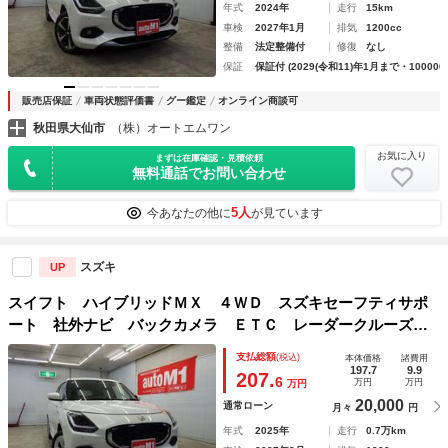
年式
2024年
走行
15km
車検
2027年1月
排気
1200cc
整備
法定整備付
修復
なし
保証
保証付 (2029(令和11)年1月まで・100000
販売店保証
車両状態評価書
グー鑑定
オンライン商談可
秋田県大仙市
（株）オートエムワン
お気に入り
まずは在庫確認・見積依頼
無料通話でお問い合わせ
5人
今あなたの他に
が見ています
スズキ
UP
スイフト ハイブリッドＭＸ ４ＷＤ スズキセーフティサポ
ート 社外ナビ バックカメラ ＥＴＣ レーダークルーズ
ＢＳＭ アイドリングストップ Ｆ左右シートヒーター ミラ
支払総額
(税込)
本体価格
諸費用
ーヒーター 純正１６インチＡＷ スマートキー２個 禁煙車
197.7
9.9
207.
6
万円
万円
万円
20,000
通常ローン
月々
円
年式
2025年
走行
0.7万km