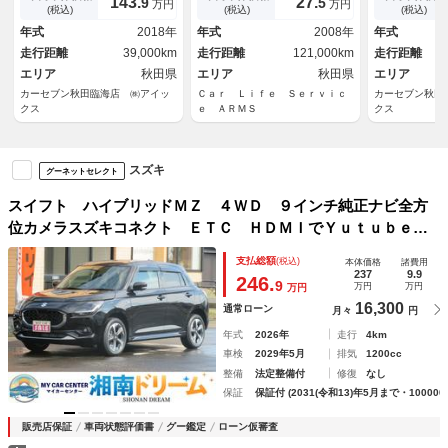
143.
27.
9
5
万円
万円
ｌｕｅｔｏｏｔｈ接続 ＡＵ
エアコン キ
(税込)
(税込)
(税込)
Ｘ 横滑り防止 車線逸脱防
ーフティー 
年式
2018年
年式
2008年
年式
止 衝突軽減 リアフォグラン
走行距離
39,000km
走行距離
121,000km
走行距離
プ オートＡＣ
エリア
秋田県
エリア
秋田県
エリア
カーセブン秋田臨海店 ㈱アイッ
Ｃａｒ Ｌｉｆｅ Ｓｅｒｖｉｃ
カーセブン秋田
クス
ｅ ＡＲＭＳ
クス
スズキ
グーネットセレクト
スイフト ハイブリッドＭＺ ４ＷＤ ９インチ純正ナビ全方
位カメラスズキコネクト ＥＴＣ ＨＤＭＩでＹｕｔｕｂｅ再
生ＯＫシートヒーター左右Ｂｌｕｅｔｏｏｔｈ ヒーテッドミ
支払総額
(税込)
本体価格
諸費用
ラー セーフティサポート アイドリングストップＬＥＤライ
237
9.9
246.
9
万円
万円
万円
ト
16,300
通常ローン
月々
円
年式
2026年
走行
4km
車検
2029年5月
排気
1200cc
整備
法定整備付
修復
なし
保証
保証付 (2031(令和13)年5月まで・100000
販売店保証
車両状態評価書
グー鑑定
ローン仮審査