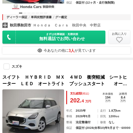
保証
保証付 (12ヶ月・走行無制限)
ディーラー保証
車両状態評価書
グー鑑定
秋田県秋田市
Ｈｏｎｄａ Ｃａｒｓ 秋田中央 中野店
お気に入り
まずは在庫確認・見積依頼
無料通話でお問い合わせ
3人
今あなたの他に
が見ています
スズキ
スイフト ＨＹＢＲＩＤ ＭＸ ４ＷＤ 衝突軽減 シートヒ
ーター ＬＥＤ オートライト プッシュスタート オート
エアコン アイドリングストップ 横滑り防止機能 衝突安全
支払総額
(税込)
本体価格
諸費用
ボディ 盗難防止システム
194
8.4
202.
4
万円
万円
万円
年式
2025年
走行
1.8万km
車検
2028年9月
排気
1200cc
整備
法定整備付
修復
なし
保証
保証付 (2028(令和10)年9月まで・60000k