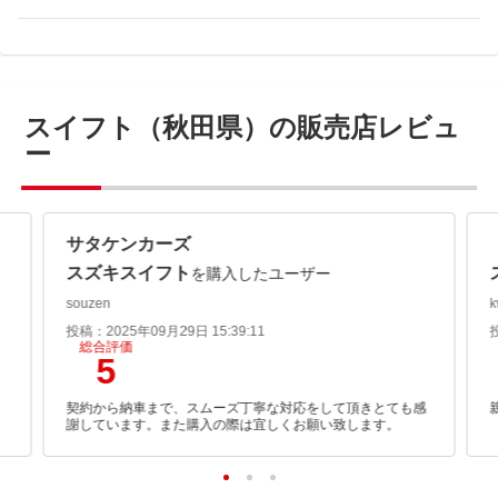
スイフト（秋田県）の販売店レビュ
ー
サタケンカーズ
スズキスイフト
を購入したユーザー
souzen
k
投稿：2025年09月29日 15:39:11
総合評価
5
契約から納車まで、スムーズ丁寧な対応をして頂きとても感
謝しています。また購入の際は宜しくお願い致します。