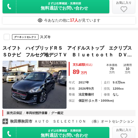
お気に入り
まずは在庫確認・見積依頼
無料通話でお問い合わせ
17人
今あなたの他に
が見ています
スズキ
グーネットセレクト
スイフト ハイブリッドＲＳ アイドルストップ エクリプス
ＳＤナビ フルセグ地デジＴＶ Ｂｌｕｅｔｏｏｔｈ ＤＶＤ
再生可 バックカメラ シートヒーター パドルシフト ＥＴ
支払総額
(税込)
本体価格
諸費用
Ｃ キーフリー プッシュスタート ＬＥＤヘッドライト
79
10
89
万円
万円
万円
年式
2017年
走行
9.0万km
車検
2026年9月
排気
1200cc
整備
法定整備付
修復
なし
保証
保証付 (1ヶ月・1000km)
販売店保証
車両状態評価書
グー鑑定
秋田県秋田市
ＡＵＴＯ ＳＥＬＥＣＴＩＯＮ （株）オートセレクション
お気に入り
まずは在庫確認・見積依頼
無料通話でお問い合わせ