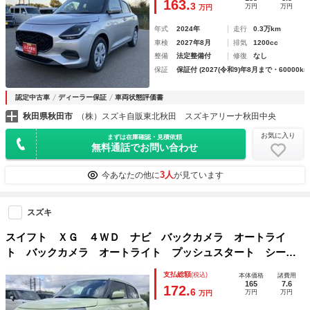
163.
3
万円
万円
万円
止システム
年式
2024年
走行
0.3万km
車検
2027年8月
排気
1200cc
整備
法定整備付
修復
なし
保証
保証付 (2027(令和9)年8月まで・60000km
認定中古車
ディーラー保証
車両状態評価書
秋田県秋田市
（株）スズキ自販東北秋田 スズキアリーナ秋田中央
お気に入り
まずは在庫確認・見積依頼
無料通話でお問い合わせ
3人
今あなたの他に
が見ています
スズキ
スイフト ＸＧ ４ＷＤ ナビ バックカメラ オートライ
ト バックカメラ オートライト プッシュスタート シート
ヒーター スズキセーフティーサポート ４ＷＤ 衝突被害軽
支払総額
(税込)
本体価格
諸費用
減システム アイドリングストップ 横滑り防止機能 衝突安
165
7.6
172.
6
万円
万円
万円
全ボディ 盗難防止システム ナビ