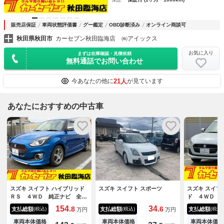
販売店保証
車両状態評価書
グー鑑定
OBD診断済み
オンライン商談可
秋田県秋田市
カーセブン秋田臨海店 ㈱アイックス
お気に入り
まずは在庫確認・見積依頼
無料通話でお問い合わせ
21人
今あなたの他に
が見ています
あなたにおすすめの中古車
スズキ スイフト ハイブリッド
スズキ スイフト スポーツ
スズキ スイフ
ＲＳ ４ＷＤ 純正ナビ 全方
ド ４ＷＤ 
位カメラ ＥＴＣ クルコン
グ バックカ
154.
34.
8
6
支払総額
支払総額
支払総額
(税込)
(税込)
(税込)
万円
万円
ＳＳＲ製アルミ シートヒータ
ートヒーター
ー アイドリングストップ Ｂ
クルーズコン
車両本体価格
車両本体価格
車両本体価格