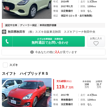
年式
2024年
走行
1.3万km
車検
2027年1月
排気
1200cc
整備
法定整備付
修復
なし
保証
保証付 (12ヶ月・走行無制限)
認定中古車
ディーラー保証
車両状態評価書
秋田県秋田市
（株）スズキ自販東北秋田 スズキアリーナ秋田中央
お気に入り
まずは在庫確認・見積依頼
無料通話でお問い合わせ
2人
今あなたの他に
が見ています
スズキ
スイフト ハイブリッドＲＳ
支払総額
(税込)
本体価格
諸費用
108
11.7
119.
7
万円
万円
万円
年式
2017年
走行
4.3万km
車検
車検整備付
排気
1200cc
整備
法定整備付
修復
なし