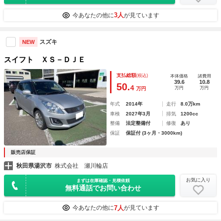
3人
今あなたの他に
が見ています
スズキ
NEW
スイフト ＸＳ－ＤＪＥ
支払総額
(税込)
本体価格
諸費用
39.6
10.8
50.
4
万円
万円
万円
年式
2014年
走行
8.0万km
車検
2027年3月
排気
1200cc
整備
法定整備付
修復
あり
保証
保証付 (3ヶ月・3000km)
販売店保証
秋田県湯沢市
株式会社 瀬川輪店
お気に入り
まずは在庫確認・見積依頼
無料通話でお問い合わせ
7人
今あなたの他に
が見ています