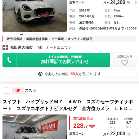
24,200
通常ローン
月々
円
年式
2026年
走行
4km
車検
2029年8月
排気
1200cc
整備
法定整備付
修復
なし
保証
保証付 (2031(令和13)年8月まで・100000
販売店保証
車両状態評価書
グー鑑定
オンライン商談可
秋田県大仙市
（株）オートエムワン
お気に入り
まずは在庫確認・見積依頼
無料通話でお問い合わせ
35人
今あなたの他に
が見ています
スズキ
UP
スイフト ハイブリッドＭＺ ４ＷＤ スズキセーフティサポ
ート スズキコネクトナビフルセグ 全方位カメラ ＬＥＤヘ
ッドライト ＬＥＤフォグ 純正１６インチＡＷ Ｆ左右シー
支払総額
(税込)
本体価格
諸費用
トヒーター ミラーヒーター ＢＳＭ ＥＳＰ 登録済未使用
219
9.7
228.
7
万円
万円
万円
車
22,000
通常ローン
月々
円