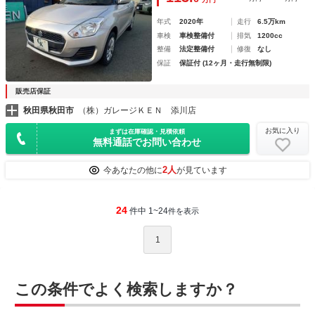
年式
2020年
走行
6.5万km
車検
車検整備付
排気
1200cc
整備
法定整備付
修復
なし
保証
保証付 (12ヶ月・走行無制限)
販売店保証
秋田県秋田市
（株）ガレージＫＥＮ 添川店
お気に入り
まずは在庫確認・見積依頼
無料通話でお問い合わせ
2人
今あなたの他に
が見ています
24
件中 1~24
件を表示
1
この条件でよく検索しますか？