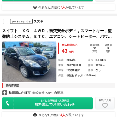
3人
今あなたの他に
が見ています
スズキ
グーネットセレクト
スイフト ＸＧ ４ＷＤ，衝突安全ボディ，スマートキー，盗
難防止システム、ＥＴＣ、エアコン、シートヒーター、パワー
ステアリング、パワーウィンドウ、禁煙車
支払総額
(税込)
本体価格
諸費用
38
5
43
万円
万円
万円
年式
2014年
走行
8.5万km
車検
2027年12月
排気
1200cc
整備
法定整備付
修復
なし
保証
保証付 (1ヶ月・1000km)
販売店保証
秋田県にかほ市
株式会社あかり自動車
お気に入り
まずは在庫確認・見積依頼
無料通話でお問い合わせ
4人
今あなたの他に
が見ています