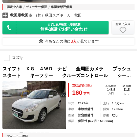
認定中古車
ディーラー保証
車両状態評価書
秋田県秋田市
（株）秋田スズキ カー秋田
お気に入り
まずは在庫確認・見積依頼
無料通話でお問い合わせ
3人
今あなたの他に
が見ています
スズキ
スイフト ＸＧ ４ＷＤ ナビ 全周囲カメラ プッシュ
スタート キーフリー クルーズコントロール シート
ヒーター
支払総額
(税込)
本体価格
諸費用
148.5
11.5
160
万円
万円
万円
年式
2023年
走行
1.9万km
車検
車検整備付
排気
1200cc
整備
法定整備付
修復
なし
保証
保証付 (6ヶ月・5000km)
ディーラー保証