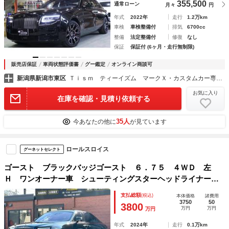
355,500
通常ローン
月々
円
年式
2022年
走行
1.2万km
車検
車検整備付
排気
6700cc
整備
法定整備付
修復
なし
保証
保証付 (6ヶ月・走行無制限)
販売店保証
車両状態評価書
グー鑑定
オンライン商談可
新潟県新潟市東区
Ｔｉｓｍ ティーイズム マークＸ・カスタムカー専門店 株式会社ＦＯＲＴＹ ＳＥＣＯＮＤ
お気に入り
在庫を確認・見積り依頼する
35人
今あなたの他に
が見ています
ロールスロイス
グーネットセレクト
ゴースト ブラックバッジゴースト ６．７５ ４ＷＤ 左
Ｈ ワンオーナー車 シューティングスターヘッドライナー
ビスポークインテリア リヤシアターコンフィグレーション
支払総額
(税込)
本体価格
諸費用
アップリットＳｏＥ コントラストシートパイピング カラー
3750
50
3800
万円
万円
万円
ドパーフォレーション
年式
2024年
走行
0.1万km