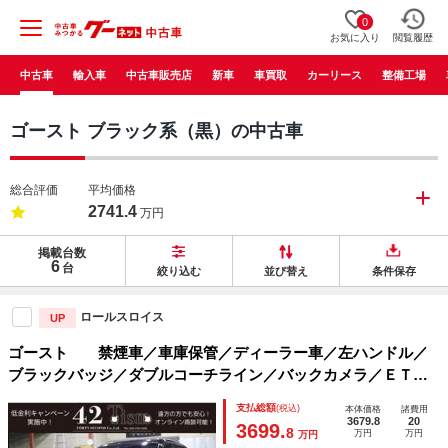
0
お気に入り
閲覧履歴
中古車
輸入車
中古車販売店
新車
車買取
カーリース
整備工場
ゴースト ブラック系（黒）の中古車
総合評価
平均価格
2741.4
万円
掲載台数
6
台
絞り込む
並び替え
条件保存
ロールスロイス
UP
ゴースト 禁煙車／車庫保管／ディーラー車／左ハンドル／
ブラックバッジ／ダブルコーチライン／バックカメラ／ＥＴＣ
／紫内装／スターライトヘッドライナー／プラナーサスペンシ
支払総額
(税込)
本体価格
諸費用
ョン
3679.8
20
3699.
8
万円
万円
万円