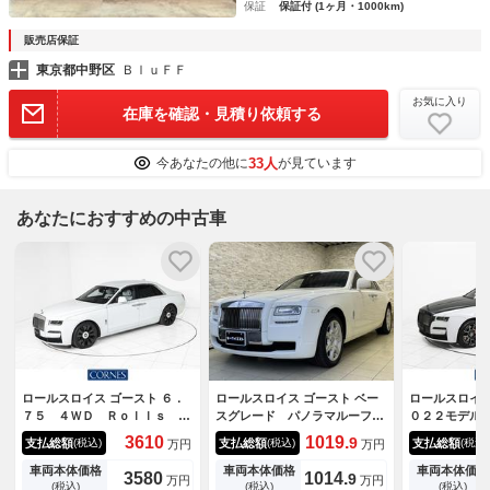
保証
保証付 (1ヶ月・1000km)
販売店保証
東京都中野区
ＢｌｕＦＦ
お気に入り
在庫を確認・見積り依頼する
33人
今あなたの他に
が見ています
あなたにおすすめの中古車
ロールスロイス ゴースト ６．
ロールスロイス ゴースト ベー
ロールスロイ
７５ ４ＷＤ Ｒｏｌｌｓ Ｒ
スグレード パノラマルーフ
０２２モデル
ｏｙｃｅ 認定中古車 Ｐｒｏ
リアエンター レッドレザーシ
ａｄｇｅ Ｇ
3610
1019.
9
支払総額
支払総額
支払総額
(税込)
(税込)
(税込)
万円
万円
ｖｅｎａｎｃｅ メーカー保証
ート メーカーナビ フルセグ
ｌｓ Ｒｏｙ
付 ロードサイド・アシスタン
ＴＶ ＢＴ接続 Ｂカメ 全席
車 Ｐｒｏｖ
車両本体価格
車両本体価格
車両本体価格
3580
1014.
9
万円
万円
ス
シートヒーター＆クーラー Ｐ
ーカー保証付
(税込)
(税込)
(税込)