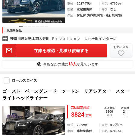
車検
2027年5月
排気
6700cc
整備
法定整備付
修復
なし
保証
保証付 (期間無制限・走行無制限)
販売店保証
神奈川県足柄上郡大井町
Ｐｒｅｚｉａｎｏ 大井松田インター店
お気に入り
在庫を確認・見積り依頼する
18人
今あなたの他に
が見ています
ロールスロイス
ゴースト ベースグレード ツートン リアシアター スター
ライトヘッドライナー
支払総額
(税込)
本体価格
諸費用
3800
24
3824
万円
万円
万円
年式
2022年
走行
0.7万km
車検
車検整備付
排気
6700cc