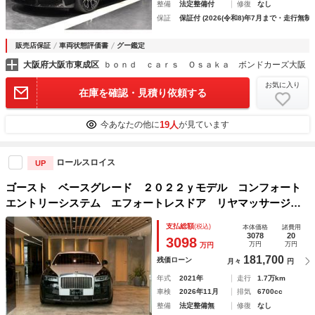
整備
法定整備付
修復
なし
保証
保証付 (2026(令和8)年7月まで・走行無制
販売店保証
車両状態評価書
グー鑑定
大阪府大阪市東成区
ｂｏｎｄ ｃａｒｓ Ｏｓａｋａ ボンドカーズ大阪
お気に入り
在庫を確認・見積り依頼する
19人
今あなたの他に
が見ています
ロールスロイス
UP
ゴースト ベースグレード ２０２２ｙモデル コンフォート
エントリーシステム エフォートレスドア リヤマッサージシ
ート オープンボアブラックウッド ドライバーズアシスタン
支払総額
(税込)
本体価格
諸費用
スシステム
3078
20
3098
万円
万円
万円
181,700
残価ローン
月々
円
年式
2021年
走行
1.7万km
車検
2026年11月
排気
6700cc
整備
法定整備無
修復
なし