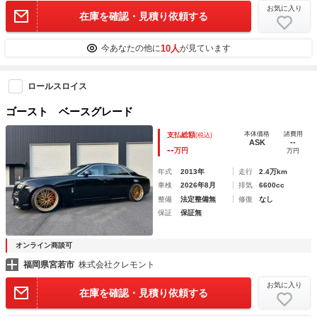
お気に入り
在庫を確認・見積り依頼する
10人
今あなたの他に
が見ています
ロールスロイス
ゴースト ベースグレード
本体価格
諸費用
支払総額
(税込)
ASK
--
--
万円
万円
年式
2013年
走行
2.4万km
車検
2026年8月
排気
6600cc
整備
法定整備無
修復
なし
保証
保証無
オンライン商談可
福岡県宮若市
株式会社クレモント
お気に入り
在庫を確認・見積り依頼する