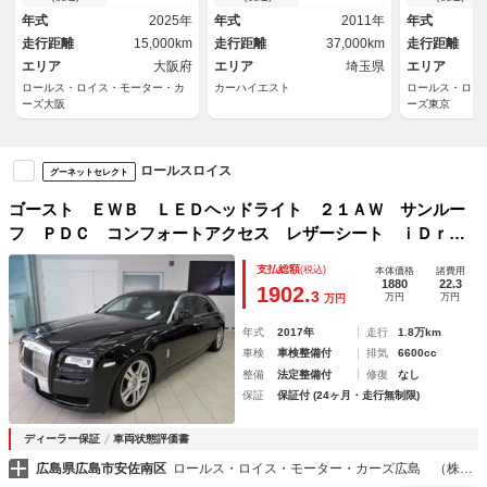
バックドア メモリ付きパワー
アシスタンス
年式
2025年
年式
2011年
年式
シート ＥＴＣ 純正２０イン
走行距離
15,000km
走行距離
37,000km
走行距離
チＡＷ ＨＵＤ
エリア
大阪府
エリア
埼玉県
エリア
ロールス・ロイス・モーター・カ
カーハイエスト
ロールス・ロイ
ーズ大阪
ーズ東京
ロールスロイス
グーネットセレクト
ゴースト ＥＷＢ ＬＥＤヘッドライト ２１ＡＷ サンルー
フ ＰＤＣ コンフォートアクセス レザーシート ｉＤｒｉ
ｖｅナビ フルセグ リアモニター リアビューカメラ 純正
支払総額
(税込)
本体価格
諸費用
ＥＴＣ
1880
22.3
1902.
3
万円
万円
万円
年式
2017年
走行
1.8万km
車検
車検整備付
排気
6600cc
整備
法定整備付
修復
なし
保証
保証付 (24ヶ月・走行無制限)
ディーラー保証
車両状態評価書
広島県広島市安佐南区
ロールス・ロイス・モーター・カーズ広島 （株）バルコム