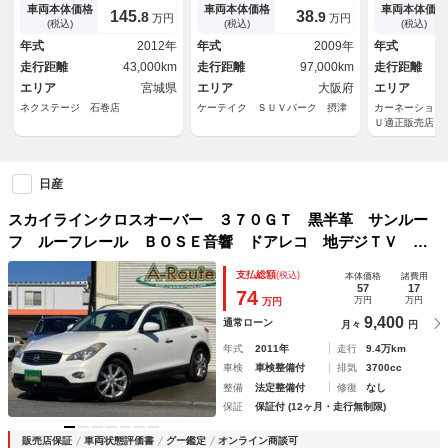
ク革シート アラウンドビュー
ワーシート）（スマートキー）
プ／オートラ
車両本体価格
車両本体価格
車両本体価格
145.
38.
8
9
万円
万円
モニター 前席シートヒータ
（シートヒーター）（オートラ
ＡＦＳ／電動
(税込)
(税込)
(税込)
ー ＨＩＤライト インテリジ
イト）（ＨＩＤヘッドライト）
ステアリング
年式
2012年
年式
2009年
年式
ェントキー パワーシート 純
（Ｂｌｕｅｔｏｏｔｈ）（ＥＴ
／前席パワー
走行距離
43,000km
走行距離
97,000km
走行距離
正１８インチアルミホイール
Ｃ）（純正１８インチＡＷ）
バックカメラ
禁煙車
エリア
宮城県
エリア
大阪府
エリア
ネクステージ 石巻店
ケーテイク ＳＵＶパーク 摂津
カーネーション
Ｕ適正販売店
日産
スカイラインクロスオーバー ３７０ＧＴ 黒半革 サンルー
フ ルーフレール ＢＯＳＥ音響 ドアレコ 地デジＴＶ Ｂ
ｌｕｅｔｏｏｔｈ接続 純正ＨＤＤナビ ＣＤ／ＤＶＤ再生
支払総額
(税込)
本体価格
諸費用
音楽録音 バックカメラ スマートキー ＥＴＣ 後席電動格
57
17
74
万円
万円
万円
納 純正１８ＡＷ
9,400
通常ローン
月々
円
年式
2011年
走行
9.4万km
車検
車検整備付
排気
3700cc
整備
法定整備付
修復
なし
保証
保証付 (12ヶ月・走行無制限)
販売店保証
車両状態評価書
グー鑑定
オンライン商談可