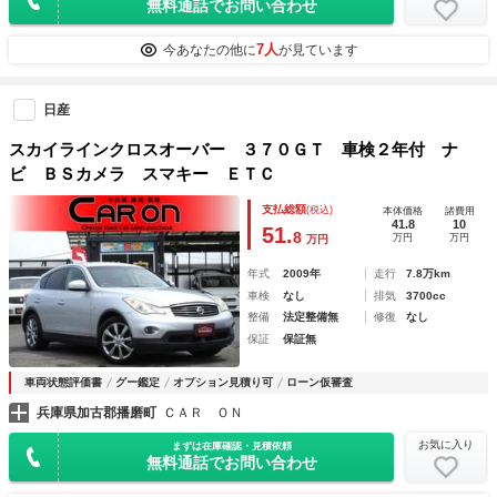
無料通話でお問い合わせ
7人
今あなたの他に
が見ています
日産
スカイラインクロスオーバー ３７０ＧＴ 車検２年付 ナ
ビ ＢＳカメラ スマキー ＥＴＣ
支払総額
(税込)
本体価格
諸費用
41.8
10
51.
8
万円
万円
万円
年式
2009年
走行
7.8万km
車検
なし
排気
3700cc
整備
法定整備無
修復
なし
保証
保証無
車両状態評価書
グー鑑定
オプション見積り可
ローン仮審査
兵庫県加古郡播磨町
ＣＡＲ ＯＮ
お気に入り
まずは在庫確認・見積依頼
無料通話でお問い合わせ