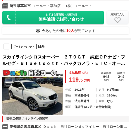
埼玉県草加市
エールート草加店 （株）エールート
お気に入り
まずは在庫確認・見積依頼
無料通話でお問い合わせ
10人
今あなたの他に
が見ています
日産
グーネットセレクト
スカイラインクロスオーバー ３７０ＧＴ 純正ＯＰナビ・フ
ルセグ・Ｂｌｕｅｔｏｏｔｈ・バックカメラ・ＥＴＣ・オート
リトラミラー・純正アルミホイール・ＨＩＤオートライト・フ
支払総額
(税込)
本体価格
諸費用
ォグランプ・プッシュスタート・ＢＯＳＥウーファー・ハーフ
94.6
24.9
119.
5
万円
万円
万円
レザーシート
年式
2011年
走行
9.9万km
車検
車検整備付
排気
3700cc
整備
法定整備付
修復
なし
保証
保証付 (3ヶ月・走行無制限)
販売店保証
オンライン商談可
愛知県名古屋市北区
Ｄａｓｈ 自社ローンｄｅマイカー 自社ローン取扱店 名古屋本店