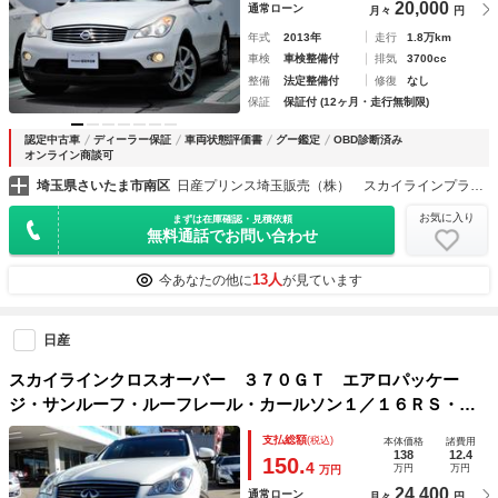
20,000
通常ローン
月々
円
年式
2013年
走行
1.8万km
車検
車検整備付
排気
3700cc
整備
法定整備付
修復
なし
保証
保証付 (12ヶ月・走行無制限)
認定中古車
ディーラー保証
車両状態評価書
グー鑑定
OBD診断済み
オンライン商談可
埼玉県さいたま市南区
日産プリンス埼玉販売（株） スカイラインプラザ浦和
お気に入り
まずは在庫確認・見積依頼
無料通話でお問い合わせ
13人
今あなたの他に
が見ています
日産
スカイラインクロスオーバー ３７０ＧＴ エアロパッケー
ジ・サンルーフ・ルーフレール・カールソン１／１６ＲＳ・ク
スコ車高調・ＨＤＤナビ・ＤＴＶ・バック＆左サイドカメラ・
支払総額
(税込)
本体価格
諸費用
ＨＩＤヘッドランプ・運転席パワーシート・リモコン可倒式リ
138
12.4
150.
4
万円
万円
万円
ヤシート・ＥＴＣ
24,400
通常ローン
月々
円