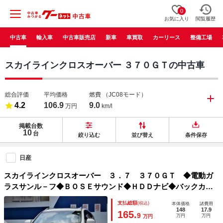
0
お気に入り
閲覧履歴
中古車
輸入車
中古車販売店
新車
車買取
カーリース
整備工場
スカイラインクロスオーバー ３７０ＧＴの中古車
総合評価
平均価格
燃費
（JC08モード）
4.2
106.9
9.0
万円
km/l
掲載台数
10
台
絞り込む
並び替え
条件保存
日産
スカイラインクロスオーバー ３．７ ３７０ＧＴ ◆電動ガ
ラスサンル－フ◆ＢＯＳＥサウンド◆ＨＤＤナビ◆バックカメ
ラ◆本革コンビシ－ト◆ＰＷシ－ト◆キセノンライト◆前後ド
支払総額
(税込)
本体価格
諸費用
ラレコ◆７速ＡＴ◆インテリキー◆プライバシ－ガラス◆全国
148
17.9
165.
9
万円
万円
万円
統一日産中古車ワイド保証