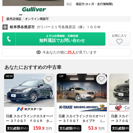
保証
保証付 (3ヶ月・走行無制限)
販売店保証
オンライン商談可
岐阜県各務原市
ガリバー２１号各務原店（株）ＩＤＯＭ
お気に入り
まずは在庫確認・見積依頼
無料通話でお問い合わせ
25人
今あなたの他に
が見ています
あなたにおすすめの中古車
NEW
UP
日産 スカイラインクロスオーバ
日産 スカイラインクロスオーバ
日産 スカイラ
ー ３７０ＧＴ ＦＯＵＲ タイ
ー ３７０ＧＴ タイプＰ （禁
ー ３７０ＧＴ
プＰ ４ＷＤ 純正メーカーナ
煙車）（茶本革）（メーカーナ
オーナー／サ
159.
53.
9
9
支払総額
支払総額
支払総額
(税込)
(税込)
(税込)
万円
万円
ビ ＢＯＳＥサウンド ブラッ
ビ）（アラウンドビュー）（パ
Ｅサウンド／