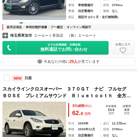
車検
車検整備付
排気
3700cc
整備
法定整備付
修復
なし
保証
保証付 (12ヶ月・走行無制限)
販売店保証
車両状態評価書
グー鑑定
オンライン商談可
埼玉県草加市
エールート草加店 （株）エールート
お気に入り
まずは在庫確認・見積依頼
無料通話でお問い合わせ
29人
今あなたの他に
が見ています
日産
NEW
スカイラインクロスオーバー ３７０ＧＴ ナビ フルセグ
ＢＯＳＥ プレミアムサウンド Ｂｌｕｅｔｏｏｔｈ 全方位
カメラ バックカメラ ＥＴＣ ドライブレコーダー パワー
支払総額
(税込)
本体価格
諸費用
シート前後 純正アルミホイール 純正フロアマット 取扱説
53.9
8.9
62.
8
万円
万円
万円
明書
年式
2009年
走行
12.2万km
車検
2026年12月
排気
3700cc
整備
法定整備付
修復
なし