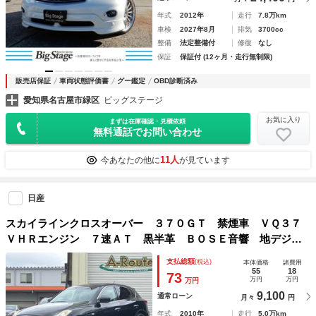
年式
2012年
走行
7.8万km
車検
2027年8月
排気
3700cc
整備
法定整備付
修復
なし
保証
保証付 (12ヶ月・走行無制限)
販売店保証
車両状態評価書
グー鑑定
OBD診断済み
愛知県名古屋市緑区
ビッグステージ
お気に入り
まずは在庫確認・見積依頼
無料通話でお問い合わせ
11人
今あなたの他に
が見ています
日産
スカイラインクロスオーバー ３７０ＧＴ 禁煙車 ＶＱ３７
ＶＨＲエンジン ７速ＡＴ 黒半革 ＢＯＳＥ音響 地デジＴ
Ｖ Ｂｌｕｅｔｏｏｔｈ接続 純正ＨＤＤナビ ＣＤ／ＤＶＤ
支払総額
(税込)
本体価格
諸費用
再生 音楽録音 後席電動格納 スマートキー ＥＴＣ ＨＩ
55
18
73
万円
万円
万円
Ｄ オートライト
9,100
通常ローン
月々
円
年式
2010年
走行
5.0万km