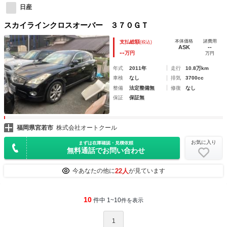
日産
スカイラインクロスオーバー ３７０ＧＴ
本体価格
諸費用
支払総額
(税込)
ASK
--
--
万円
万円
年式
2011年
走行
10.8万km
車検
なし
排気
3700cc
整備
法定整備無
修復
なし
保証
保証無
福岡県宮若市
株式会社オートクール
お気に入り
まずは在庫確認・見積依頼
無料通話でお問い合わせ
22人
今あなたの他に
が見ています
10
件中 1~10
件を表示
1