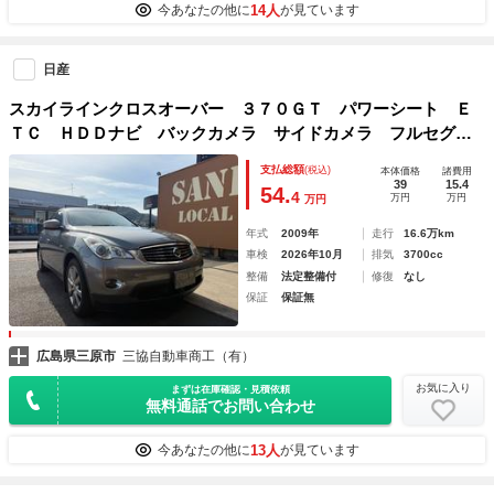
14人
今あなたの他に
が見ています
日産
スカイラインクロスオーバー ３７０ＧＴ パワーシート Ｅ
ＴＣ ＨＤＤナビ バックカメラ サイドカメラ フルセグＴ
Ｖ Ｂｌｕｅｔｏｏｔｈ ＣＤ ＤＶＤ ＨＩＤヘッドライ
支払総額
(税込)
本体価格
諸費用
ト スマートキー オートエアコン ＡＷ１８インチ ＡＢ
39
15.4
54.
4
万円
万円
万円
Ｓ 横滑り防止装置
年式
2009年
走行
16.6万km
車検
2026年10月
排気
3700cc
整備
法定整備付
修復
なし
保証
保証無
広島県三原市
三協自動車商工（有）
お気に入り
まずは在庫確認・見積依頼
無料通話でお問い合わせ
13人
今あなたの他に
が見ています