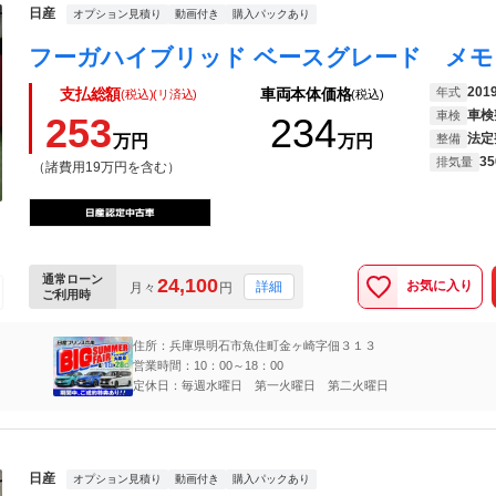
日産
オプション見積り
動画付き
購入パックあり
201
年式
支払総額
車両本体価格
(税込)(リ済込)
(税込)
車検
車検
253
234
法定
万円
万円
整備
35
排気量
（諸費用19万円を含む）
通常ローン
24,100
お気に入り
詳細
月々
円
ご利用時
住所：兵庫県明石市魚住町金ヶ崎字佃３１３
営業時間：10：00～18：00
定休日：毎週水曜日 第一火曜日 第二火曜日
日産
オプション見積り
動画付き
購入パックあり