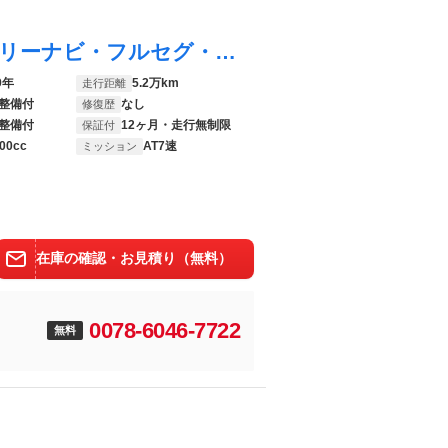
フーガハイブリッド ベースグレード メモリーナビ・フルセグ・ハーフレザー調シート・ＬＥＤライト・アラウンドビュー・レーダークルーズ・後側方支援・ドラレコ・セキュリティセーフティＰＫＧ・オットマン・ＥＴＣ・純正１８インチアルミ
9年
5.2万km
走行距離
整備付
なし
修復歴
整備付
12ヶ月・走行無制限
保証付
00cc
AT7速
ミッション
在庫の確認・お見積り（無料）
0078-6046-7722
無料