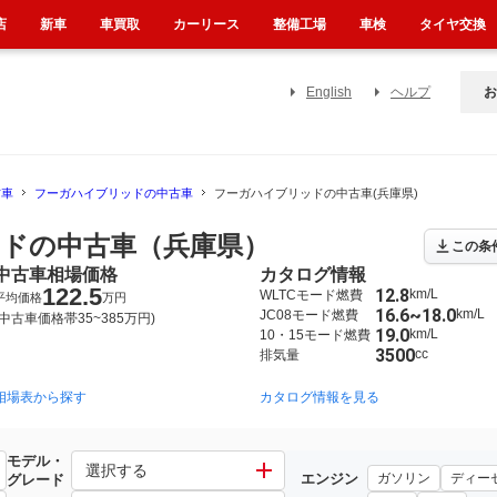
店
新車
車買取
カーリース
整備工場
車検
タイヤ交換
English
ヘルプ
お
古車
フーガハイブリッドの中古車
フーガハイブリッドの中古車(兵庫県)
ドの中古車（兵庫県）
この条
中古車相場価格
カタログ情報
122.5
12.8
km/L
WLTCモード燃費
平均価格
万円
16.6~18.0
km/L
JC08モード燃費
(中古車価格帯35~385万円)
19.0
km/L
10・15モード燃費
3500
cc
排気量
相場表から探す
カタログ情報を見る
モデル・
選択する
エンジン
ガソリン
ディー
グレード