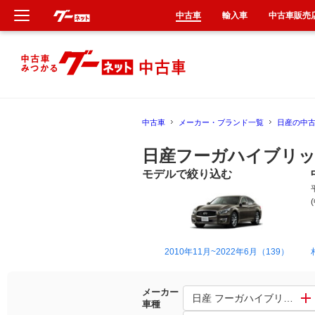
中古車
輸入車
中古車販売
新車
中古車
中古車
メーカー・ブランド一覧
日産の中
輸入車
日産フーガハイブリッ
クルマ買取
モデルで絞り込む
カーリース
タイヤ交換
2010年11月~2022年6月（139）
整備工場
メーカー
日産 フーガハイブリッド
車種
車検