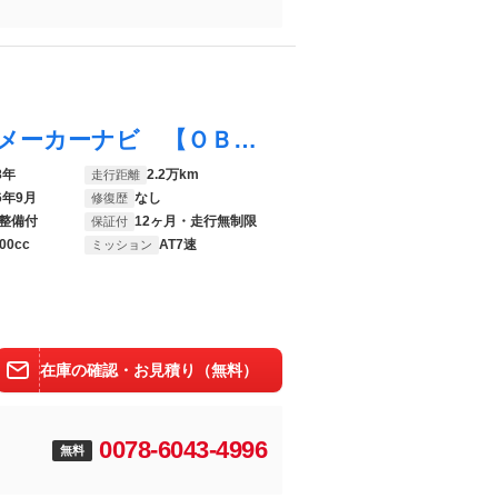
フーガハイブリッド ベースグレード 純正メーカーナビ 【ＯＢＤ検査済み】 アラウンドビューモニター 純正ドラレコ シートメモリー オットマン パワーシート クルーズコントロール
8年
2.2万km
走行距離
6年9月
なし
修復歴
整備付
12ヶ月・走行無制限
保証付
00cc
AT7速
ミッション
在庫の確認・お見積り（無料）
0078-6043-4996
無料