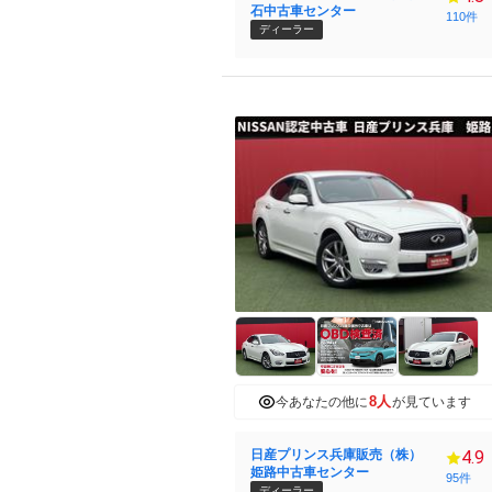
石中古車センター
110件
ディーラー
8人
今あなたの他に
が見ています
日産プリンス兵庫販売（株）
4.9
姫路中古車センター
95件
ディーラー