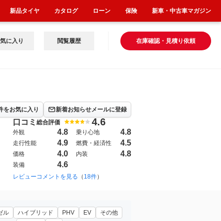
新品タイヤ
カタログ
ローン
保険
新車・中古車マガジン
気に入り
閲覧履歴
在庫確認・見積り依頼
件をお気に入り
新着お知らせメールに登録
4.6
口コミ
総合評価
4.8
4.8
外観
乗り心地
4.9
4.5
走行性能
燃費・経済性
4.0
4.8
価格
内装
4.6
装備
レビューコメントを見る
（
18件
）
ゼル
ハイブリッド
PHV
EV
その他