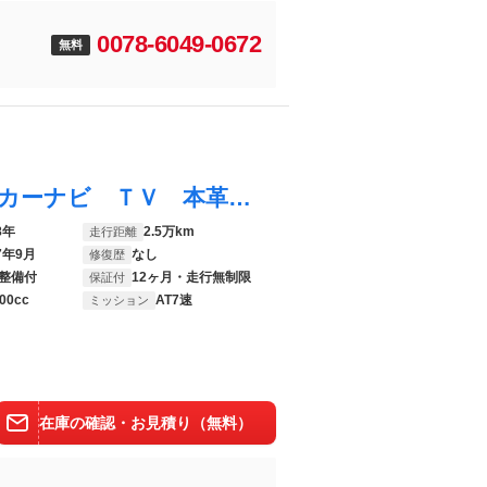
0078-6049-0672
無料
フーガハイブリッド ベースグレード メーカーナビ ＴＶ 本革シート 全周囲カメラ 衝突軽減ブレーキ ＬＥＤヘッドライト ＬＥＤフォグ レーダークルーズコントロール オットマン パワーシート 純正１８インチアルミ 電動コーナーポール
8年
2.5万km
走行距離
7年9月
なし
修復歴
整備付
12ヶ月・走行無制限
保証付
00cc
AT7速
ミッション
在庫の確認・お見積り（無料）