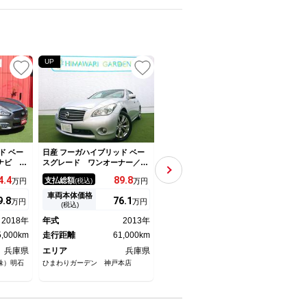
UP
ド ベー
日産 フーガハイブリッド ベー
日産 フーガハイブリッド ベー
日産 
ナビ Ｔ
スグレード ワンオーナー／Ｈ
スグレード 純正メーカーナ
スグ
囲カメ
ＩＤ／ハーフレザーシート／純
ビ 【ＯＢＤ検査済み】 アラ
ルセ
4.
4
89.
8
282.
2
支払総額
支払総額
支払
万円
(税込)
万円
(税込)
万円
 ＬＥＤ
正ＨＤＤナビ＆地デジＴＶ／パ
ウンドビューモニター 純正ド
ト・
Ｄフォグ
ワーシート／バック・サイドカ
ラレコ シートメモリー オッ
ビュ
車両本体価格
車両本体価格
車両
9.
8
76.
1
269
万円
万円
万円
トロー
メラ／エンジンスターター／イ
トマン パワーシート クルー
側方
(税込)
(税込)
ーシー
ンテリアキー×２／助手席オッ
ズコントロール
ティ
2018年
年式
2013年
年式
2018年
年式
ルミ 電
トマン／レーダークルーズコン
マン
5,000km
トロール
走行距離
61,000km
走行距離
22,000km
アル
走行
兵庫県
エリア
兵庫県
エリア
兵庫県
エリ
株）明石
ひまわりガーデン 神戸本店
日産プリンス兵庫販売株式会社
日産プ
三田店
中古車