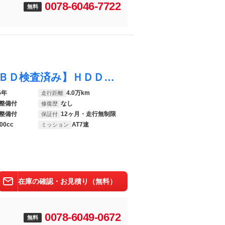
0078-6046-7722
無料
フーガハイブリッド ベースグレード 【ＯＢＤ検査済み】ＨＤＤナビ・ＤＶＤ再生・ミュージックサーバー・地デジ・ＥＴＣ・アラウンドビューモニター・横滑り防止・パワーシート・シートメモリー・オットマン・ステアリングリモコン・オートライト
5年
4.0万km
走行距離
整備付
なし
修復歴
整備付
12ヶ月・走行無制限
保証付
00cc
AT7速
ミッション
在庫の確認・お見積り（無料）
0078-6049-0672
無料