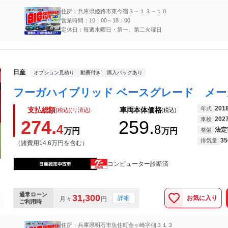
住所：兵庫県姫路市東今宿３－１３－１０
営業時間：10：00～18：00
定休日：毎週水曜日・第一、第二火曜日
日産
オプション見積り
動画付き
購入パックあり
201
年式
支払総額
車両本体価格
(税込)(リ済込)
(税込)
202
車検
274.
259.
4
8
法定
万円
万円
整備
35
排気量
（諸費用14.6万円を含む）
コンピューター診断済
通常ローン
31,300
お気に入り
詳細
月々
円
ご利用時
住所：兵庫県明石市魚住町金ヶ崎字佃３１３