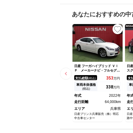
あなたにおすすめの中
日産 フーガハイブリッド ＶＩ
日産
Ｐ メーカーナビ・フルセグ・
ス
レザーシート・シートヒーター
み
353
支払総額
支
(税込)
万円
＆クーラー・アラウンドビュ
キ
ー・ＬＥＤライト・前後ドラレ
ミ
車両本体価格
車
338
万円
コ・読書灯・電動リアブライン
ジ
(税込)
ド・ＥＴＣ・エマブレ・側後方
ド
年式
2022年
年
支援・レーダークルーズ
ワ
走行距離
64,000km
レ
走
エリア
兵庫県
エ
日産プリンス兵庫販売（株）明石
日産
中古車センター
路中