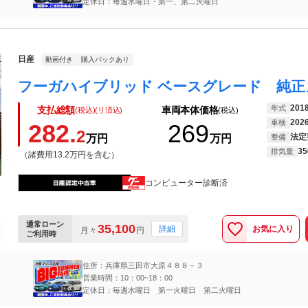
定休日：毎週水曜日・第一、第二火曜日
日産
動画付き
購入パックあり
201
年式
支払総額
車両本体価格
(税込)(リ済込)
(税込)
202
車検
282.
269
2
法定
万円
万円
整備
35
排気量
（諸費用13.2万円を含む）
コンピューター診断済
通常ローン
35,100
お気に入り
詳細
月々
円
ご利用時
住所：兵庫県三田市大原４８８－３
営業時間：10：00~18：00
定休日：毎週水曜日 第一火曜日 第二火曜日