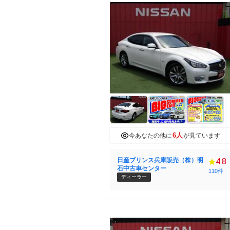
6人
今あなたの他に
が見ています
日産プリンス兵庫販売（株）明
4.8
石中古車センター
110件
ディーラー