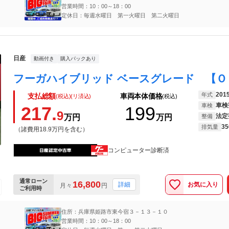
営業時間：10：00～18：00
定休日：毎週水曜日 第一火曜日 第二火曜日
日産
動画付き
購入パックあり
201
年式
支払総額
車両本体価格
(税込)(リ済込)
(税込)
車検
車検
217.
199
9
法定
万円
万円
整備
35
排気量
（諸費用18.9万円を含む）
コンピューター診断済
通常ローン
16,800
お気に入り
詳細
月々
円
ご利用時
住所：兵庫県姫路市東今宿３－１３－１０
営業時間：10：00～18：00