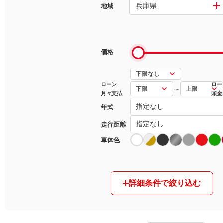
兵庫県
地域
マガジン
車カタログ
価格
自動車ローン
ローン
ロー
～
月々支払
頭金
保険
年式
レビュー
走行距離
車体色
価格相場
教習所
詳細条件で絞り込む
用語集