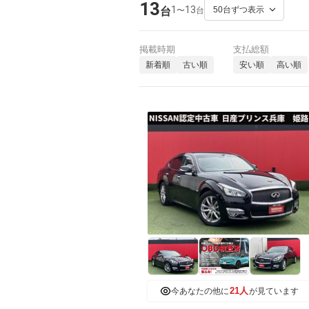
13
1
13
〜
台
台
掲載時期
支払総額
新着順
古い順
安い順
高い順
21人
今あなたの他に
が見ています