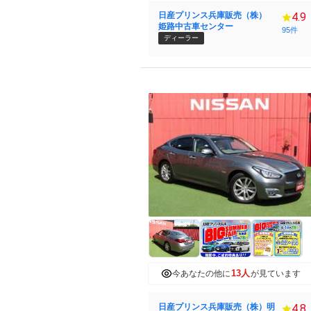
日産プリンス兵庫販売（株）
4.9
姫路中古車センター
95件
ディーラー
13人
今あなたの他に
が見ています
日産プリンス兵庫販売（株）明
4.8