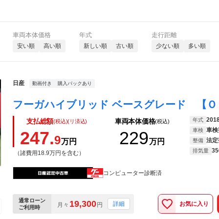
車両本体価格
年式
走行距離
安い順
高い順
新しい順
古い順
少ない順
多い順
日産
動画付き
購入パックあり
201
年式
支払総額
車両本体価格
(税込)(リ済込)
(税込)
車検
車検
247.
229
9
法定
万円
万円
整備
35
排気量
（諸費用18.9万円を含む）
コンピューター診断済
通常ローン
19,300
お気に入り
詳細
月々
円
ご利用時