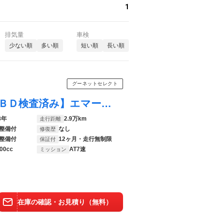
1
排気量
車検
少ない順
多い順
短い順
長い順
グーネットセレクト
フーガハイブリッド ベースグレード 【ＯＢＤ検査済み】エマージェンシーブレーキ・ＨＤＤナビ・ＤＶＤ再生・ミュージックサーバー・・地デジ・社外ＴＶキット・アラウンドビューモニター・ＥＴＣ・パワーシート・オットマン・ドラレコ前
8年
2.9万km
走行距離
整備付
なし
修復歴
整備付
12ヶ月・走行無制限
保証付
00cc
AT7速
ミッション
在庫の確認・お見積り（無料）