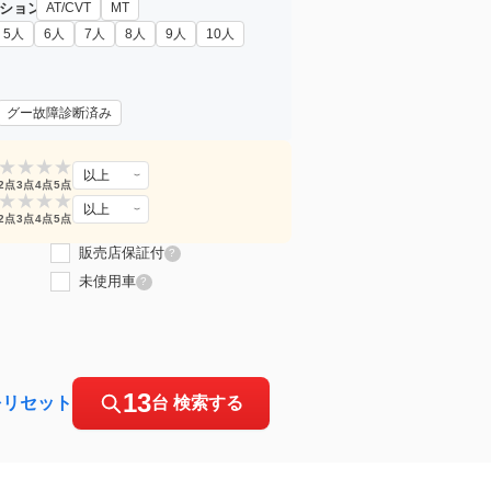
ション
AT/CVT
MT
5人
6人
7人
8人
9人
10人
グー故障診断済み
★
★
★
★
以上
2点
3点
4点
5点
★
★
★
★
以上
2点
3点
4点
5点
販売店保証付
?
未使用車
?
13
をリセット
台 検索する