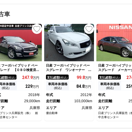
古車
 フーガハイブリッド ベー
日産 フーガハイブリッド ベー
日産 フーガハイブリッ
グレード 【ＯＢＤ検査済
スグレード ワンオーナー エ
スグレード メーカー
】エマージェンシーブレー
アコン パワステ パワーウイ
Ｖ 本革シート 全周
247.
9
99.
8
27
払総額
支払総額
支払総額
(税込)
万円
(税込)
万円
(税込)
・ＨＤＤナビ・ＤＶＤ再生・
ンドウ エアバック サンルー
ラ 衝突軽減ブレーキ
ュージックサーバー・・地デ
フ 革シート ３７０ＧＴタイ
ヘッドライト ＬＥ
両本体価格
車両本体価格
車両本体価格
229
84.
8
25
万円
万円
・社外ＴＶキット・アラウン
プＳ２０ＡＷ １年走行距離無
レーダークルーズコン
(税込)
(税込)
(税込)
ビューモニター・ＥＴＣ・パ
制限保証付
ル オットマン パワ
式
2018年
年式
2012年
年式
ーシート・オットマン・ドラ
ト 純正１８インチア
コ前
行距離
29,000km
走行距離
103,000km
動コーナーポール
走行距離
2
リア
兵庫県
エリア
兵庫県
エリア
プリンス兵庫販売（株） 姫
優自動車
日産プリンス兵庫販売（
古車センター
中古車センター