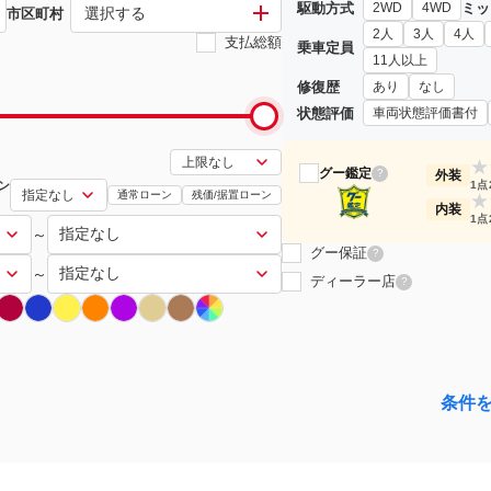
駆動方式
ミッ
2WD
4WD
選択する
市区町村
2人
3人
4人
支払総額
乗車定員
11人以上
修復歴
あり
なし
状態評価
車両状態評価書付
★
グー鑑定
?
外装
ン
1点
通常ローン
残価/据置ローン
★
内装
1点
～
グー保証
?
～
ディーラー店
?
条件