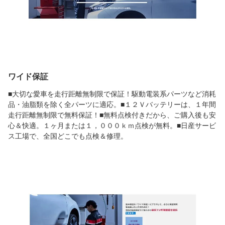
ワイド保証
■大切な愛車を走行距離無制限で保証！駆動電装系パーツなど消耗
品・油脂類を除く全パーツに適応。■１２Ｖバッテリーは、１年間
走行距離無制限で無料保証！■無料点検付きだから、ご購入後も安
心＆快適。１ヶ月または１，０００ｋｍ点検が無料。■日産サービ
ス工場で、全国どこでも点検＆修理。