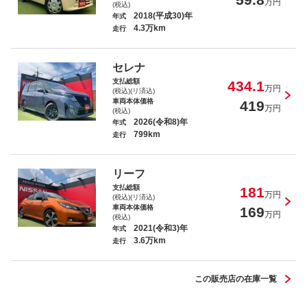
万円
(税込)
2018(平成30)年
年式
4.3万km
走行
ノート Ｘ
セレナ
支払総額
434.1
万円
(税込)(リ済込)
車両本体価格
419
万円
(税込)
2026(令和8)年
年式
799km
走行
Ｎ－ＢＯＸ
リーフ
支払総額
181
万円
(税込)(リ済込)
車両本体価格
169
万円
(税込)
2021(令和3)年
年式
3.6万km
キャラバン ロンググランドプレミアム
走行
ＧＸ
この販売店の在庫一覧