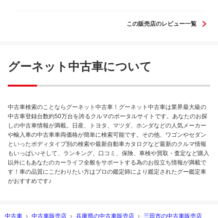
頂いてる安心感を強く感じました。 今後も頑張ってもらいた
いです。
この販売店のレビュー一覧
グーネット中古車について
中古車検索のことならグーネット中古車！グーネット中古車は業界最大級の
中古車登録台数約50万台を誇るクルマのポータルサイトです。あなたのお探
しの中古車情報が満載。日産、トヨタ、マツダ、ホンダなどの人気メーカー
や輸入車の中古車車両価格が簡単に検索可能です。その他、ワゴンやセダン
といったボディタイプ別の検索や最新自動車カタログなど最新のクルマ情報
もいっぱい♪そして、ランキング、口コミ、保険、車検や買取・査定など購入
以外にもあなたのカーライフ全般をサポートする為のお役立ち情報が満載で
す！車の品質にこだわりたい方はプロの鑑定師により鑑定されたグー鑑定車
がおすすめです♪
中古車
中古車販売店
兵庫県の中古車販売店
三田市の中古車販売店