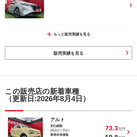
デイズ ハイウェイスター Ｘ
もっと販売実績を見る
販売実績を見る
デイズ ハイウェイスター Ｇターボプロパ
イロットエディション
この販売店の新着車種
（更新日:2026年8月4日）
ノート ｅ－パワー Ｘ Ｖセレクショ
アルト
ン
支払総額
73.3
万円
(税込)(リ済込)
車両本体価格
59.8