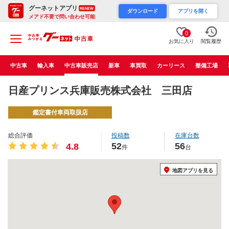
グーネットアプリ
RENEW
ダウンロード
アプリを開く
メアド不要で問い合わせ可能
0
お気に入り
閲覧履歴
中古車
輸入車
中古車販売店
新車
車買取
カーリース
整備工場
日産プリンス兵庫販売株式会社 三田店
鑑定書付車両取扱店
総合評価
投稿数
在庫台数
52
56
4.8
件
台
地図アプリを見る