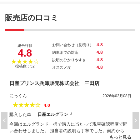
ＮＶ１００クリッパーリオ Ｇ
販売店の口コミ
4.8
お問い合わせ（見積り）
総合評価
4.8
4.8
納車までの対応
4.8
説明の分かりやすさ
★★★★☆
投稿数：52
4.8
オススメ度
日産プリンス兵庫販売株式会社 三田店
にっくん
2026年02月08日
★★★★☆
4.0
購入した車
日産エルグランド
今回はエルグランド一択で購入に当たって現車確認程度で問
い合わせしました。 担当者の説明も丁寧でした。契約から納
車までも連絡をこまめに頂き、納車後も購入者に寄り添って
もっと見る