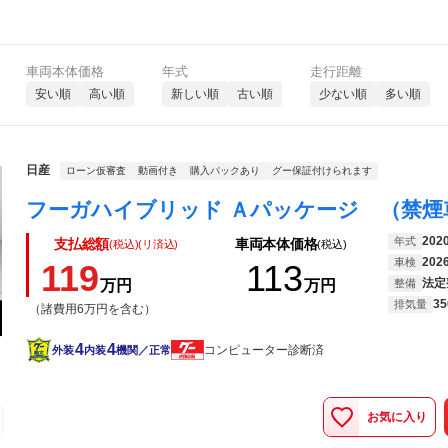
車両本体価格
年式
走行距離
安い順
高い順
新しい順
古い順
少ない順
多い順
日産
ローン仮審査
動画付き
購入パックあり
グー保証付けられます
202
年式
支払総額
車両本体価格
(税込)(リ済込)
(税込)
202
車検
119
113
法定
万円
万円
整備
35
排気量
（諸費用6万円を含む）
4
4
コンピューター診断済
外装
内装
機関／正常
お気に入り