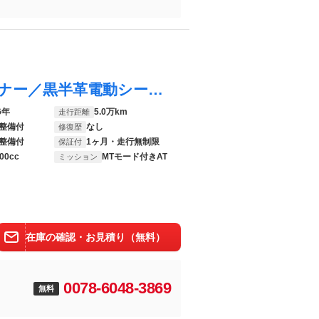
フーガハイブリッド Ａパッケージ １オーナー／黒半革電動シート／クルーズコントロール／クリアランスソナー／ＥＴＣ／純正ナビ／地デジ／Ｂｌｕｅｔｏｏｔｈ／全周囲カメラ／純正１８ＡＷ／ＬＥＤオートライト
6年
5.0万km
走行距離
整備付
なし
修復歴
整備付
1ヶ月・走行無制限
保証付
00cc
MTモード付きAT
ミッション
在庫の確認・お見積り（無料）
0078-6048-3869
無料