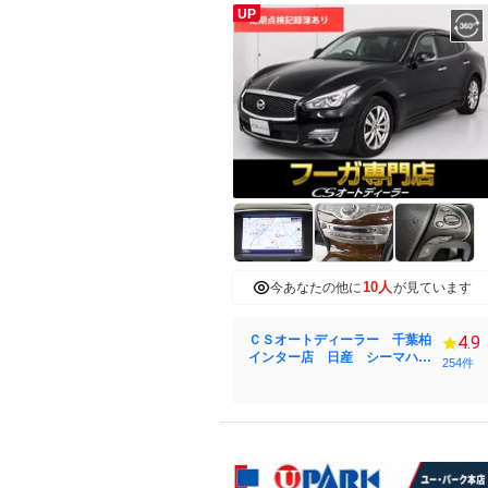
UP
10人
今あなたの他に
が見ています
ＣＳオートディーラー 千葉柏
4.9
インター店 日産 シーマハイ
254件
ブリッド・フーガ・フーガハイ
ブリッド／カスタム／中古車専
門店