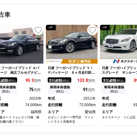
古車
UP
UP
 フーガハイブリッド Ａパ
日産 フーガハイブリッド ＶＩ
日産 フーガハイブリッ
ケージ 純正フルセグナビＤ
Ｐパッケージ ６ヶ月走行距離
スグレード サンルー
Ｄ アラウンドビュー ドラ
無制限保証付 純正ＨＤＤナ
ナビ バックカメラ 
95.
9
103.
8
8
払総額
支払総額
支払総額
(税込)
万円
(税込)
万円
(税込)
コ ビルトインＥＴＣ スマ
ビ フルセグＴＶ バックカメ
ジェントブレーキアシ
キー×２ ステリモ パワ
ラ サイドカメラ ＥＴＣ 禁
ーダークルーズ 禁煙
両本体価格
車両本体価格
車両本体価格
75
91
万円
万円
シート ハーフレザー パー
煙車 本革シート シートエア
ート 前席シートエア
(税込)
(税込)
(税込)
ングソナー クルーズコント
コン レーダークルーズコント
マートキー ＨＩＤヘ
式
2015年
年式
2011年
年式
ール
ロール オットマン ミュージ
ＴＣ 純正１８インチ
行距離
74,000km
ックサーバー
走行距離
72,000km
ートエアコン
走行距離
9
リア
福岡県
エリア
愛知県
エリア
森オートフォレスト行橋 株
セダン／スポーツ専門店 ファイ
ネクステージ つくば店
社轟の森ドラゴン
ントラスト高蔵寺店