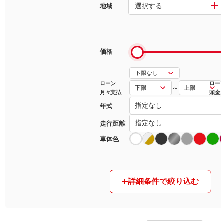
選択する
地域
マガジン
車カタログ
価格
自動車ローン
ローン
ロー
～
月々支払
頭金
保険
年式
レビュー
走行距離
車体色
価格相場
教習所
詳細条件で絞り込む
用語集