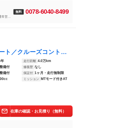
0078-6040-8499
無料
通常営業
は毎日２２
フーガハイブリッド Ａパッケージ 電動シート／クルーズコントロール／クリアランスソナー／スマートキー／ＥＴＣ／横滑り防止装置／アラウンドビューモニター／純正ナビ／Ｂｌｕｅｔｏｏｔｈ／地デジ／ＬＥＤオートライト／純正ＡＷ／Ｄ記録簿１０枚
5年
4.0万km
走行距離
整備付
なし
修復歴
整備付
1ヶ月・走行無制限
保証付
00cc
MTモード付きAT
ミッション
在庫の確認・お見積り（無料）