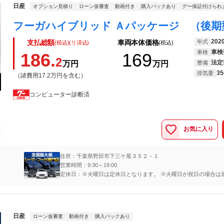
日産
オプション見積り
ローン仮審査
動画付き
購入パックあり
グー保証付けられ
202
年式
支払総額
車両本体価格
(税込)(リ済込)
(税込)
車検
車検
186.
169
2
法定
万円
万円
整備
35
排気量
（諸費用17.2万円を含む）
コンピューター診断済
お気に入り
住所：千葉県野田市下三ケ尾３５２－１
営業時間：9:30～19:00
定休日：※火曜日は定休日となります。 ※火曜日が祝日の場合は
となります。事前御予約で火曜日のご対応可能となり、夜間対応
時まで御対応可能です
日産
ローン仮審査
動画付き
購入パックあり