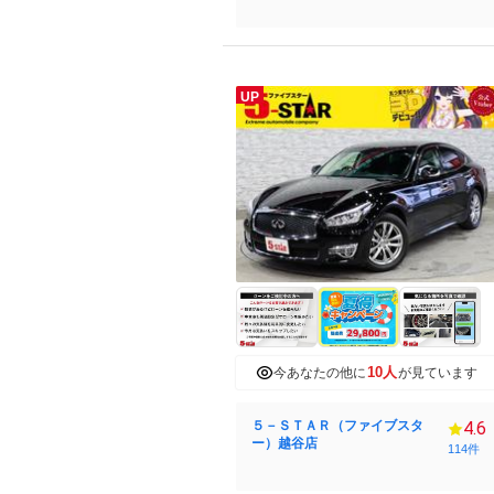
UP
10人
今あなたの他に
が見ています
５－ＳＴＡＲ（ファイブスタ
4.6
ー）越谷店
114件