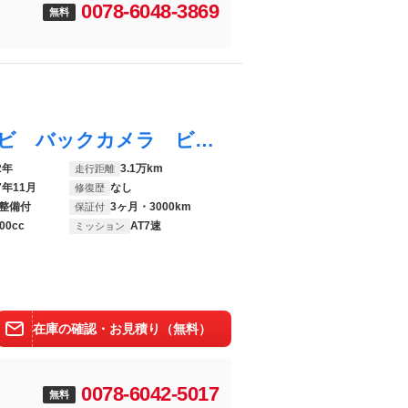
0078-6048-3869
無料
フーガハイブリッド Ａパッケージ 純正ナビ バックカメラ ビルトインＥＴＣ クルーズコントロール 地デジＴＶ ＣＤ／ＤＶＤ オートエアコン オートライト 前席パワーシート ハーフレザーシート ＨＩＤヘッドライト 純正１８インチアルミ
2年
3.1万km
走行距離
7年11月
なし
修復歴
整備付
3ヶ月・3000km
保証付
00cc
AT7速
ミッション
在庫の確認・お見積り（無料）
0078-6042-5017
無料