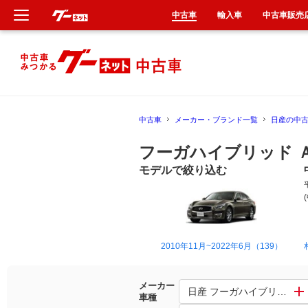
中古車
輸入車
中古車販売
新車
中古車
中古車
メーカー・ブランド一覧
日産の中
輸入車
フーガハイブリッド 
クルマ買取
モデルで絞り込む
カーリース
タイヤ交換
2010年11月~2022年6月（139）
整備工場
メーカー
日産 フーガハイブリッド
車種
車検