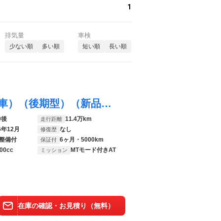
1
排気量
車検
少ない順
多い順
短い順
長い順
フーガハイブリッド Ａパッケージ （禁煙車）（後期型）（新品タイヤ）（記録簿８枚）（アラウンドビュー）（インテリジェントクルーズ）（エマージェンシーブレーキ）（クリアランスソナ）（ハーフレザー）（ＬＥＤ）（ＨＤＤナビ）（フルセグＴＶ）
0後
11.4万km
走行距離
6年12月
なし
修復歴
整備付
6ヶ月・5000km
保証付
00cc
MTモード付きAT
ミッション
在庫の確認・お見積り（無料）