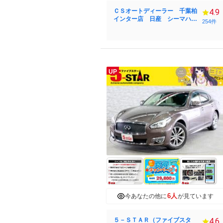
ＣＳオートディーラー 千葉柏
4.9
インター店 日産 シーマハイ
254件
ブリッド・フーガ・フーガハイ
ブリッド／カスタム／中古車専
門店
UP
6人
今あなたの他に
が見ています
５－ＳＴＡＲ（ファイブスタ
4.6