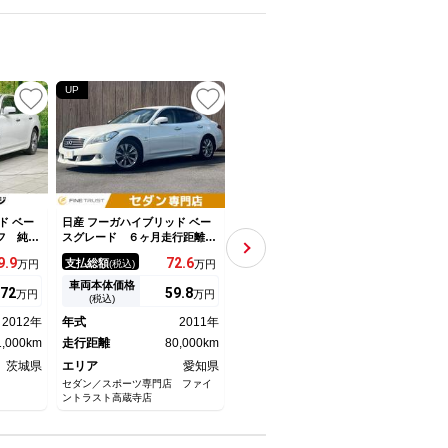
UP
NEW
UP
ド ベー
日産 フーガハイブリッド ベー
日産 フーガハイブリッド ＶＩ
日産 
フ 純正
スグレード ６ヶ月走行距離無
Ｐパッケージ バックカメラ
スグ
インテリ
制限保証付 本革パッケージ
禁煙車 レザーシート 前席シ
ック
9.
9
72.
6
104.
9
支払総額
支払総額
支払
万円
(税込)
万円
(税込)
万円
スト レ
ベンチレーション エアロバン
ートエアコン スマートキー
軽減
車 革シ
パー メモリ付パワーシート
ＨＩＤヘッド ビルトインＥＴ
ルー
車両本体価格
車両本体価格
車両
72
59.
8
87
万円
万円
万円
コン ス
バックカメラ 禁煙車 ＥＴ
Ｃ クルコン 純正１８インチ
シー
(税込)
(税込)
ッド Ｅ
Ｃ レーダークルーズコントロ
アルミ オートライト デュア
Ｃ 
2012年
年式
2011年
年式
2011年
年式
ＡＷ オ
ール Ｂｌｕｅｔｏｏｔｈ 純
ルエアコン 助手席電動オット
ート
1,000km
正メモリーナビ
走行距離
80,000km
マン ＣＤ
走行距離
73,000km
走行
茨城県
エリア
愛知県
エリア
山梨県
エリ
セダン／スポーツ専門店 ファイ
ネクステージ 甲府バイパス店
ネクス
ントラスト高蔵寺店