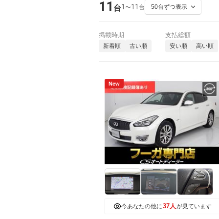
11
1
11
〜
台
台
掲載時期
支払総額
新着順
古い順
安い順
高い順
New
37人
今あなたの他に
が見ています