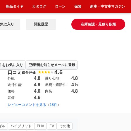
新品タイヤ
カタログ
ローン
保険
新車・中古車マガジン
気に入り
閲覧履歴
在庫確認・見積り依頼
件をお気に入り
新着お知らせメールに登録
4.6
口コミ
総合評価
4.8
4.8
外観
乗り心地
4.9
4.5
走行性能
燃費・経済性
4.0
4.8
価格
内装
4.6
装備
レビューコメントを見る
（
18件
）
ゼル
ハイブリッド
PHV
EV
その他