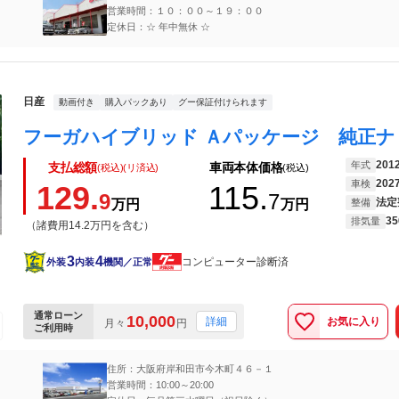
営業時間：１０：００～１９：００
定休日：☆ 年中無休 ☆
日産
動画付き
購入パックあり
グー保証付けられます
201
年式
支払総額
車両本体価格
(税込)(リ済込)
(税込)
202
車検
129.
115.
9
7
法定
万円
万円
整備
35
排気量
（諸費用14.2万円を含む）
3
4
コンピューター診断済
外装
内装
機関／正常
通常ローン
10,000
お気に入り
詳細
月々
円
ご利用時
住所：大阪府岸和田市今木町４６－１
営業時間：10:00～20:00