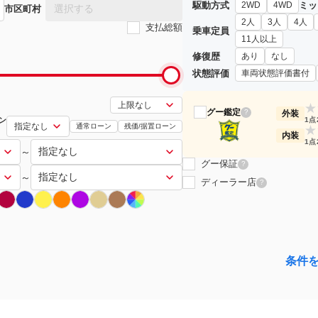
駆動方式
ミッ
2WD
4WD
選択する
市区町村
2人
3人
4人
支払総額
乗車定員
11人以上
修復歴
あり
なし
状態評価
車両状態評価書付
★
グー鑑定
?
外装
ン
1点
通常ローン
残価/据置ローン
★
内装
1点
～
グー保証
?
～
ディーラー店
?
条件