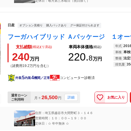
定休日：毎月第三水曜日（祝日除く）
日産
オプション見積り
購入パックあり
グー保証付けられます
201
年式
支払総額
車両本体価格
(税込)(リ済込)
(税込)
車検
車検
240
220.
8
法定
万円
万円
整備
35
排気量
（諸費用19.2万円を含む）
5
4
コンピューター診断済
外装
内装
機関／正常
通常ローン
26,500
お気に入り
詳細
月々
円
ご利用時
住所：埼玉県越谷市大間野町３－１４６
営業時間：１０：００～１９：００
定休日：☆ 年中無休 ☆