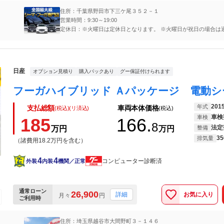
住所：千葉県野田市下三ケ尾３５２－１
営業時間：9:30～19:00
定休日：※火曜日は定休日となります。 ※火曜日が祝日の場合は
となります。事前御予約で火曜日のご対応可能となり、夜間対応
時まで御対応可能です
日産
オプション見積り
購入パックあり
グー保証付けられます
201
年式
支払総額
車両本体価格
(税込)(リ済込)
(税込)
車検
車検
185
166.
8
法定
万円
万円
整備
35
排気量
（諸費用18.2万円を含む）
4
4
コンピューター診断済
外装
内装
機関／正常
通常ローン
26,900
お気に入り
詳細
月々
円
ご利用時
住所：埼玉県越谷市大間野町３－１４６