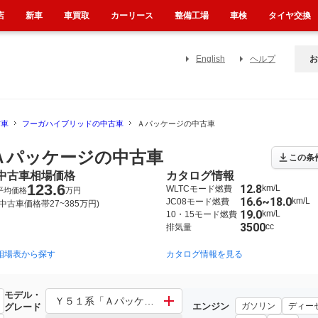
店
新車
車買取
カーリース
整備工場
車検
タイヤ交換
English
ヘルプ
お
古車
フーガハイブリッドの中古車
Ａパッケージの中古車
Ａパッケージの中古車
この条
中古車相場価格
カタログ情報
123.6
12.8
km/L
WLTCモード燃費
平均価格
万円
16.6~18.0
km/L
JC08モード燃費
(中古車価格帯27~385万円)
19.0
km/L
10・15モード燃費
3500
cc
排気量
相場表から探す
カタログ情報を見る
モデル・
Ｙ５１系「Ａパッケージ」 その他「Ａパッケージ」
エンジン
ガソリン
ディー
グレード