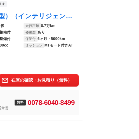
ます
フーガハイブリッド Ａパッケージ （後期型）（インテリジェントクルーズ）（エマ―ジェンシーブレーキ）（アラウンドビュー）（クリアランスソナー）（１８インチＡＷ）（ハーフレザー）（電動シート）（ＢＳＷ）（ＬＤＰ）（ＨＤＤマルチナビ）
0後
8.7万km
走行距離
整備付
あり
修復歴
整備付
6ヶ月・5000km
保証付
00cc
MTモード付きAT
ミッション
在庫の確認・お見積り（無料）
0078-6040-8499
無料
通常営業
は毎日２２