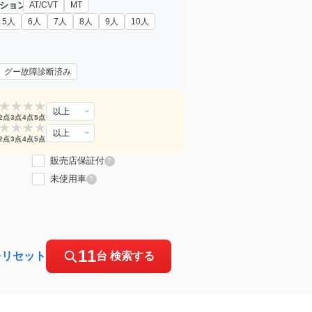
ション
AT/CVT
MT
5人
6人
7人
8人
9人
10人
グー故障診断済み
★
★
★
★
以上
2点
3点
4点
5点
★
★
★
★
以上
2点
3点
4点
5点
販売店保証付
?
未使用車
?
11
をリセット
台 検索する