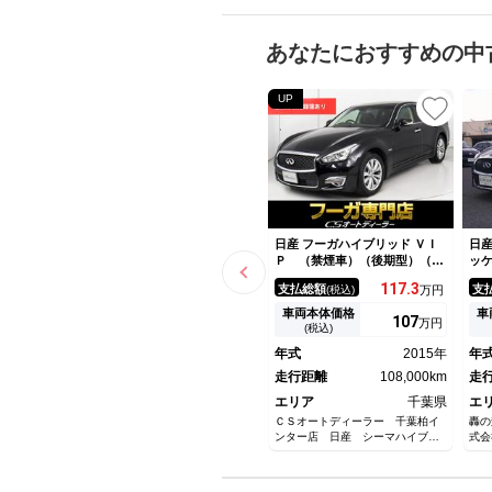
あなたにおすすめの中
UP
日産 フーガハイブリッド ＶＩ
日産
Ｐ （禁煙車）（後期型）（ア
ッ
ラウンドビュー）（ＢＳＷ）
Ｖ
117.
3
支払総額
支
(税込)
万円
（黒本革）（インテリジェント
レ
クルーズ）（エマージェンシー
ート
車両本体価格
車
107
万円
ブレーキ）（エアシート）（シ
ー
(税込)
ートヒーター）（助手席オット
キ
年式
2015年
年
マン）（後席コントロールパネ
ロ
ル）
走行距離
108,000km
走
エリア
千葉県
エ
ＣＳオートディーラー 千葉柏イ
轟の
ンター店 日産 シーマハイブリ
式会
ッド・フーガ・フーガハイブリッ
ド／カスタム／中古車専門店