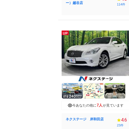
ー）越谷店
114件
UP
7人
今あなたの他に
が見ています
ネクステージ 岸和田店
4.6
23件