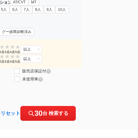
ション
AT/CVT
MT
5人
6人
7人
8人
9人
10人
グー故障診断済み
★
★
★
★
以上
2点
3点
4点
5点
★
★
★
★
以上
2点
3点
4点
5点
販売店保証付
?
未使用車
?
30
をリセット
台 検索する