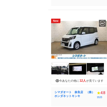
New
12人
今あなたの他に
が見ています
シマダオート 奈良店 （株）
4.8
ホンダネットキンキ
95件