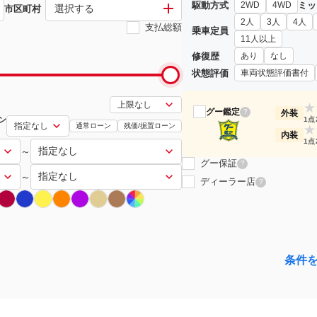
駆動方式
ミッ
2WD
4WD
選択する
市区町村
2人
3人
4人
支払総額
乗車定員
11人以上
修復歴
あり
なし
状態評価
車両状態評価書付
★
グー鑑定
?
外装
ン
1点
通常ローン
残価/据置ローン
★
内装
1点
～
グー保証
?
～
ディーラー店
?
条件