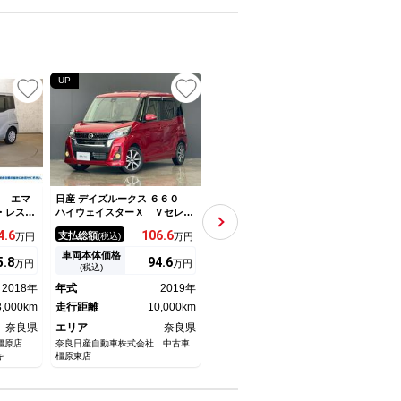
UP
Ｓ エマ
日産 デイズルークス ６６０
日産 デイズルークス ハイウェ
日産 
キ・レス
ハイウェイスターＸ Ｖセレク
イスター Ｇターボ 社外ＳＤ
イス
キーレス
ション ワンオーナー プレミ
ナビ ＣＮ－ＲＥ０３ＷＤ フ
コ 
4.
6
106.
6
112.
5
支払総額
支払総額
支払
万円
(税込)
万円
(税込)
万円
ングスト
アムグラデンションインテリ
ルセグＴ ドライブレコーダ
Ｗ 
 ＣＶＴ
ア 純正ナビ アラウンドビュ
ー ＥＴＣ 全周囲カメラ 両
ｏｏ
車両本体価格
車両本体価格
車両
5.
8
94.
6
99.
8
万円
万円
万円
 ＵＳ
ーモニター 両側パワースライ
側電動スライドドア オートク
ラ 
(税込)
(税込)
ｈ 衝突
ドドア 前後ドライブレコーダ
ルーズコントロール 衝突被害
リア
2018年
年式
2019年
年式
2017年
年式
 パワー
ー エマージェンシーブレー
軽減システム オートマチック
ーズ
ウィンド
3,000km
キ ＬＥＤヘッドライト 純正
走行距離
10,000km
ハイビーム ＬＥＤ
走行距離
38,000km
スト
走行
１５インチアルミ
奈良県
エリア
奈良県
エリア
奈良県
エリ
線橿原店
奈良日産自動車株式会社 中古車
シマダオート 中和幹線橿原店
シマダ
キ
橿原東店
（株）ホンダネットキンキ
（株）