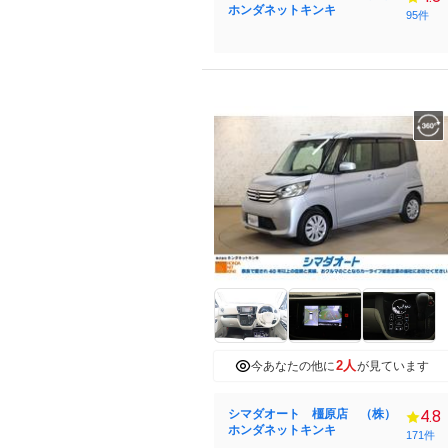
ホンダネットキンキ
95件
2人
今あなたの他に
が見ています
シマダオート 橿原店 （株）
4.8
ホンダネットキンキ
171件