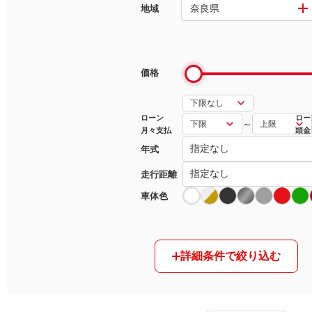
奈良県
地域
マガジン
車カタログ
価格
自動車ローン
ローン
ロー
～
月々支払
頭金
保険
年式
レビュー
走行距離
車体色
価格相場
教習所
詳細条件で絞り込む
用語集