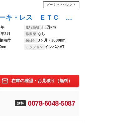
グーネットセレクト
デイズルークス Ｓ エマージェンシーブレーキ・レス ＥＴＣ ナビ ＴＶ キーレスエントリー アイドリングストップ ベンチシート ＣＶＴ ＡＢＳ ＥＳＣ ＣＤ ＵＳＢ Ｂｌｕｅｔｏｏｔｈ 衝突安全ボディ エアコン パワーステアリング パワーウィンドウ
8年
2.3万km
走行距離
7年2月
なし
修復歴
整備付
3ヶ月・3000km
保証付
0cc
インパネAT
ミッション
在庫の確認・お見積り（無料）
0078-6048-5087
無料