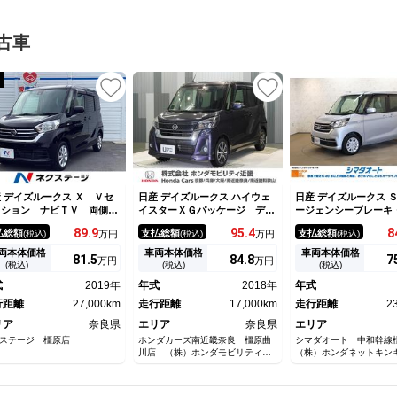
古車
 デイズルークス Ｘ Ｖセ
日産 デイズルークス ハイウェ
日産 デイズルークス 
クション ナビＴＶ 両側電
イスターＸＧパッケージ デイ
ージェンシーブレー
ドア 全周囲カメラ 衝突被
ズルークス（ハイウェイスタ
ＥＴＣ ナビ ＴＶ 
89.
9
95.
4
8
払総額
支払総額
支払総額
(税込)
万円
(税込)
万円
(税込)
軽減システム 禁煙車 ドラ
ー Ｘ Ｇパッケージ） ワン
エントリー アイドリ
コ スマートキー ＥＴＣ
オーナー ディスプレイオーデ
ップ ベンチシート
両本体価格
車両本体価格
車両本体価格
81.
5
84.
8
7
万円
万円
正１４インチアルミ オート
ィオ リアカメラ ＬＥＤヘッ
ＡＢＳ ＥＳＣ ＣＤ
(税込)
(税込)
(税込)
アコン Ｂｌｕｅｔｏｏｔ
ドライト Ｂｌｕｅｔｏｏｔ
Ｂ Ｂｌｕｅｔｏｏｔ
式
2019年
年式
2018年
年式
 ＣＤ ＤＶＤ再生 フルセ
ｈ アイドリングストップ 禁
安全ボディ エアコン
行距離
27,000km
煙車
走行距離
17,000km
ステアリング パワー
走行距離
2
ウ
リア
奈良県
エリア
奈良県
エリア
ステージ 橿原店
ホンダカーズ南近畿奈良 橿原曲
シマダオート 中和幹
川店 （株）ホンダモビリティ近
（株）ホンダネットキン
畿