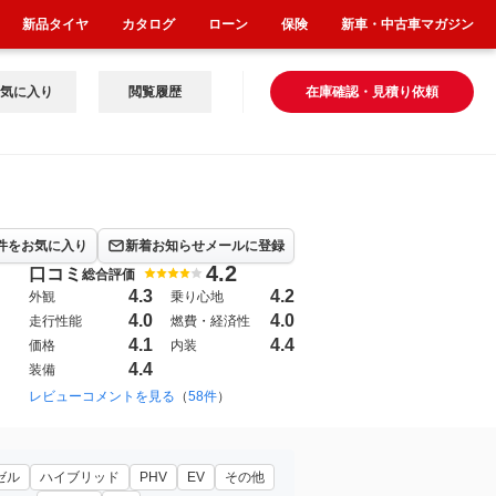
新品タイヤ
カタログ
ローン
保険
新車・中古車マガジン
気に入り
閲覧履歴
在庫確認・見積り依頼
件をお気に入り
新着お知らせメールに登録
4.2
口コミ
総合評価
4.3
4.2
外観
乗り心地
4.0
4.0
走行性能
燃費・経済性
4.1
4.4
価格
内装
4.4
装備
レビューコメントを見る
（
58件
）
ゼル
ハイブリッド
PHV
EV
その他