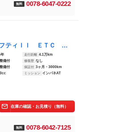
0078-6047-0222
無料
デイズルークス Ｘ Ｖセレクション＋セーフティＩＩ ＥＴＣ 全周囲カメラ 両側スライド・片側電動 衝突被害軽減システム スマートキー アイドリングストップ 電動格納ミラー ベンチシート ＣＶＴ 盗難防止システム ＡＢＳ ＥＳＣ Ｂｌｕｅｔｏｏｔｈ
5年
4.1万km
走行距離
整備付
なし
修復歴
整備付
3ヶ月・3000km
保証付
0cc
インパネAT
ミッション
在庫の確認・お見積り（無料）
0078-6042-7125
無料