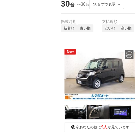
30
1
30
〜
台
台
掲載時期
支払総額
新着順
古い順
安い順
高い順
New
9人
今あなたの他に
が見ています