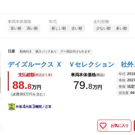
車両本体価格
年式
走行距離
安い順
高い順
新しい順
古い順
少ない順
多い順
日産
動画付き
購入パックあり
グー保証付けられます
201
年式
支払総額
車両本体価格
(税込)(リ未)
(税込)
202
車検
88.
79.
8
8
法定
万円
万円
整備
66
排気量
（諸費用9万円を含む）
4
3
外装
内装
機関／正常
お気に入り