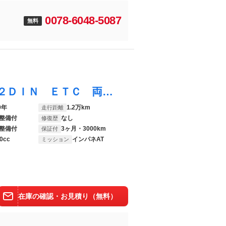
0078-6048-5087
無料
デイズルークス Ｓ 純正ＣＤオーディオ ２ＤＩＮ ＥＴＣ 両側スライドドア クリアランスソナー 衝突被害軽減システム キーレスエントリー アイドリングストップ ＣＶＴ ＡＢＳ ＥＳＣ ＣＤ ミュージックプレイヤー接続可
9年
1.2万km
走行距離
整備付
なし
修復歴
整備付
3ヶ月・3000km
保証付
0cc
インパネAT
ミッション
在庫の確認・お見積り（無料）