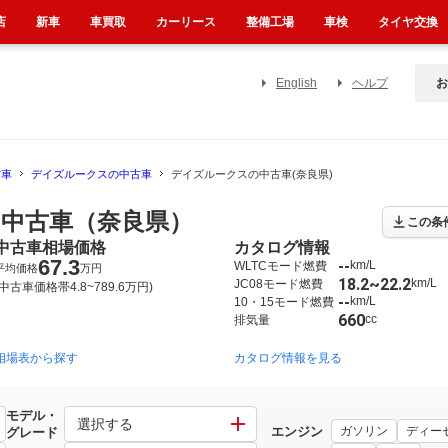
店
新車
車買取
カーリース
整備工場
車検
タイヤ交換
English
ヘルプ
お
古車
デイズルークスの中古車
デイズルークスの中古車(奈良県)
中古車（奈良県）
この条
中古車相場価格
カタログ情報
67.3
--
km/L
WLTCモード燃費
平均価格
万円
18.2~22.2
km/L
JC08モード燃費
(中古車価格帯4.8~789.6万円)
--
km/L
10・15モード燃費
660
cc
排気量
相場表から探す
カタログ情報を見る
モデル・
選択する
エンジン
ガソリン
ディー
グレード