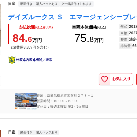
日産
動画付き
購入パックあり
グー保証付けられます
201
年式
支払総額
車両本体価格
(税込)(リ未)
(税込)
202
車検
84.
75.
6
8
法定
万円
万円
整備
66
排気量
（諸費用8.8万円を含む）
4
4
外装
内装
機関／正常
お気に入り
住所：奈良県橿原市常盤町２７７－１
営業時間：10：00～19：00
定休日：毎週水曜日 第2・3火曜日
日産
動画付き
購入パックあり