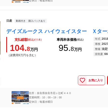
定休日：毎週水曜日
日産
動画付き
購入パックあり
201
年式
支払総額
車両本体価格
(税込)(リ未)
(税込)
202
車検
104.
95.
8
8
法定
万円
万円
整備
66
排気量
（諸費用9万円を含む）
お気に入り
住所：奈良県奈良市尼ヶ辻町４４０
営業時間：10：00～19：00
定休日：毎週水曜日