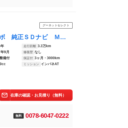
グーネットセレクト
デイズルークス ハイウェイスター Ｘターボ 純正ＳＤナビ ＭＭ３１８Ｄ－Ｗ フルセグＴＶ ドライブレコーダー ＥＴＣ 全周囲カメラ 両側スライド・片側電動 レーンアシスト 衝突被害軽減システム ＬＥＤヘッドランプ アイドリングストップ
8年
3.3万km
走行距離
7年9月
なし
修復歴
整備付
3ヶ月・3000km
保証付
0cc
インパネAT
ミッション
在庫の確認・お見積り（無料）
0078-6047-0222
無料