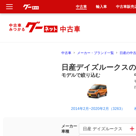
中古車
輸入車
中古車販売
新車
中古車
中古車
メーカー・ブランド一覧
日産の中
輸入車
日産デイズルークスの
クルマ買取
モデルで絞り込む
カーリース
タイヤ交換
2014年2月~2020年2月（3263）
整備工場
メーカー
日産 デイズルークス
車種
車検