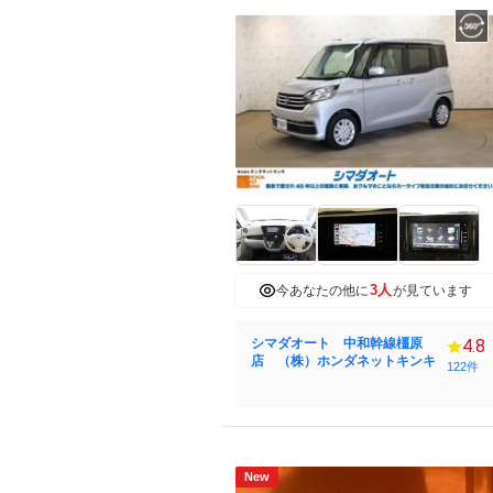
3人
今あなたの他に
が見ています
シマダオート 中和幹線橿原
4.8
店 （株）ホンダネットキンキ
122件
New