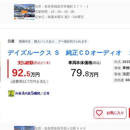
住所：奈良県橿原市常盤町２７７－１
営業時間：10：00～19：00
定休日：毎週水曜日 第2・3火曜日
日産
動画付き
購入パックあり
グー保証付けられます
201
年式
支払総額
車両本体価格
(税込)(リ未)
(税込)
車検
車検
92.
79.
5
8
法定
万円
万円
整備
66
排気量
（諸費用12.7万円を含む）
4
5
外装
内装
機関／正常
お気に入り
住所：奈良県奈良市尼ヶ辻町４４０