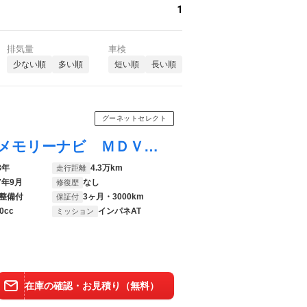
1
排気量
車検
少ない順
多い順
短い順
長い順
グーネットセレクト
デイズルークス Ｘ Ｖセレクション 社外メモリーナビ ＭＤＶ－Ｄ フルセグＴＶ ＥＴＣ 全周囲カメラ 両側電動スライドドア 衝突被害軽減システム スマートキー アイドリングストップ ベンチシート ＣＶＴ 盗難防止システム ＡＢＳ
8年
4.3万km
走行距離
7年9月
なし
修復歴
整備付
3ヶ月・3000km
保証付
0cc
インパネAT
ミッション
在庫の確認・お見積り（無料）