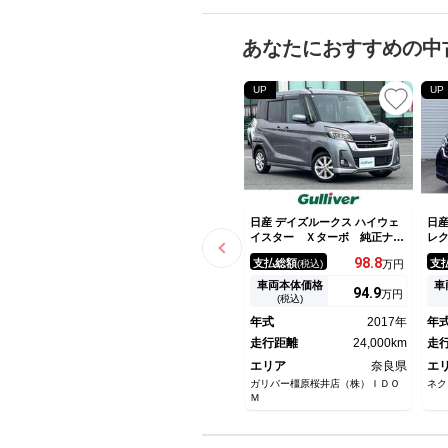
あなたにおすすめの中
UP
UP
日産 デイズルークス ハイウェ
日産
イスター Ｘターボ 純正ナ
レ
ビ アラウンドビューモニタ
動
98.
8
支払総額
支
(税込)
万円
ー フルセグＴＶ 片側パワー
害
スライドドア 純正１４型Ａ
レ
車両本体価格
車
94.
9
万円
Ｗ ワンオーナー 衝突被害軽
純
(税込)
減システム リアサーキュレー
エ
年式
2017年
年
ター 電動格納ミラー 黒シー
ｈ
トカバー ＬＥＤヘッドライト
走行距離
24,000km
グ
走
エリア
奈良県
エ
ガリバー橿原桜井店（株）ＩＤＯ
ネク
Ｍ