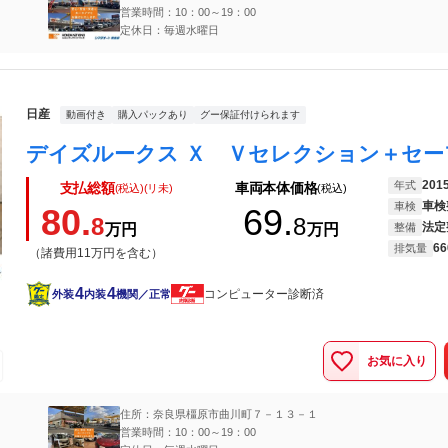
営業時間：10：00～19：00
定休日：毎週水曜日
日産
動画付き
購入パックあり
グー保証付けられます
201
年式
支払総額
車両本体価格
(税込)(リ未)
(税込)
車検
車検
80.
69.
8
8
法定
万円
万円
整備
66
排気量
（諸費用11万円を含む）
4
4
コンピューター診断済
外装
内装
機関／正常
お気に入り
住所：奈良県橿原市曲川町７－１３－１
営業時間：10：00～19：00