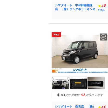
シマダオート 中和幹線橿原
4.8
店 （株）ホンダネットキンキ
122件
New
4人
今あなたの他に
が見ています
シマダオート 奈良店 （株）
4.8