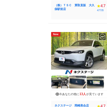
（株）ＴＳＣ 買取直販 大久
4.7
保駅前店
477件
New
13人
今あなたの他に
が見ています
ネクステージ 岡崎美合店
4.7