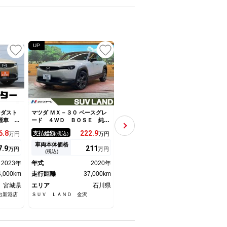
UP
ンダスト
マツダ ＭＸ－３０ ベースグレ
マツダ ＭＸ－３０ インダスト
マツダ
煙車 純
ード ４ＷＤ ＢＯＳＥ 純正
リアルクラシック ８．８イン
ード
フルセグ
８．８型ナビ ３６０°ビュー
チ純正ＳＤナビ（ＡＭ／ＦＭ／
ＢＯ
6.
8
222.
9
189.
8
支払総額
支払総額
支払
万円
(税込)
万円
(税込)
万円
レーダー
モニター ドライブレコーダ
ＢＴ／ＴＶ／ＡｐｐｌｅＣａｒ
クト
 衝突軽
ー ＥＴＣ 半革シート シー
Ｐｌａｙ） スペアキー×１
／シ
車両本体価格
車両本体価格
車両
7.
9
211
183.
2
万円
万円
万円
インチア
トヒーター ＬＥＤヘッド オ
ｉ－ＡＣＴＩＶＳＥＮＳＥ 純
ター
(税込)
(税込)
ルシフト
ートライト ブラインドスポッ
正１８インチＡＷ 自動防眩ル
イト
2023年
年式
2020年
年式
2023年
年式
ーム ク
トモニター
ームミラ－ パドルシフト ド
イ／
4,000km
走行距離
37,000km
ラレコ前後
走行距離
42,000km
サポ
走行
宮城県
エリア
石川県
エリア
岡山県
エリ
台新港店
ＳＵＶ ＬＡＮＤ 金沢
ガリバー岡山青江店（株）ＩＤＯ
アップ
Ｍ
海道（