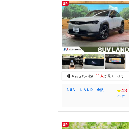
UP
11人
今あなたの他に
が見ています
ＳＵＶ ＬＡＮＤ 金沢
4.8
282件
UP