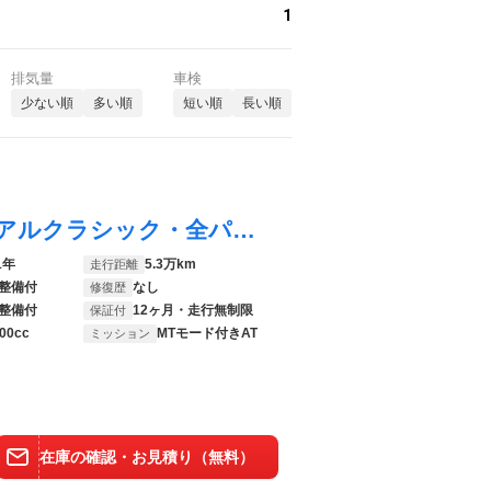
1
排気量
車検
少ない順
多い順
短い順
長い順
ＭＸ－３０ ベースグレード インダストリアルクラシック・全パッケージ装備・３６０°セーフティＰＫＧ・ユーティリティＰＫＧ・インテリアＰＫＧ・エクステリアＰＫＧ・ベーシックＰＫＧ／ＢＯＳＥサウンド／全周囲カメラ／ドライブレコーダー
1年
5.3万km
走行距離
整備付
なし
修復歴
整備付
12ヶ月・走行無制限
保証付
00cc
MTモード付きAT
ミッション
在庫の確認・お見積り（無料）