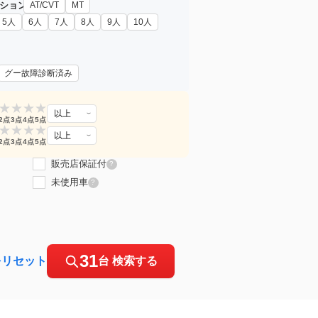
ション
AT/CVT
MT
5人
6人
7人
8人
9人
10人
グー故障診断済み
★
★
★
★
以上
2点
3点
4点
5点
★
★
★
★
以上
2点
3点
4点
5点
販売店保証付
?
未使用車
?
31
をリセット
台 検索する