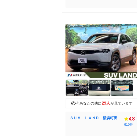
29人
今あなたの他に
が見ています
ＳＵＶ ＬＡＮＤ 横浜町田
4.8
610件