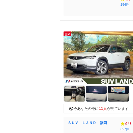
284件
UP
11人
今あなたの他に
が見ています
ＳＵＶ ＬＡＮＤ 福岡
4.9
857件