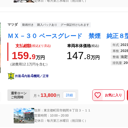
定休日：毎月第三水曜日（祝日除く）
マツダ
動画付き
購入パックあり
グー保証付けられます
202
年式
支払総額
車両本体価格
(税込)(リ済込)
(税込)
202
車検
159.
147.
9
8
法定
万円
万円
整備
20
排気量
（諸費用12.1万円を含む）
4
4
外装
内装
機関／正常
通常ローン
13,800
お気に入り
詳細
月々
円
ご利用時
住所：東京都町田市鶴間８丁目３－１１
営業時間：10:00～20:00
定休日：毎月第三水曜日（祝日除く）