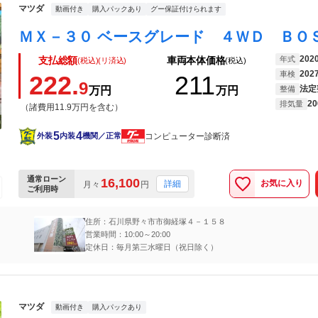
マツダ
動画付き
購入パックあり
グー保証付けられます
202
年式
支払総額
車両本体価格
(税込)(リ済込)
(税込)
202
車検
222.
211
9
法定
万円
万円
整備
20
排気量
（諸費用11.9万円を含む）
5
4
コンピューター診断済
外装
内装
機関／正常
通常ローン
16,100
お気に入り
詳細
月々
円
ご利用時
住所：石川県野々市市御経塚４－１５８
営業時間：10:00～20:00
定休日：毎月第三水曜日（祝日除く）
マツダ
動画付き
購入パックあり