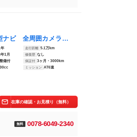
ＭＸ－３０ ベースグレード 禁煙 純正８型ナビ 全周囲カメラ レーダークルーズ ブラインドスポットモニター シートヒーター メモリーシート クリアランスソナー ＬＥＤヘッド 純正１８インチアルミ ステアリングヒーター ＥＴＣ
1年
5.1万km
走行距離
8年1月
なし
修復歴
整備付
3ヶ月・3000km
保証付
00cc
AT6速
ミッション
在庫の確認・お見積り（無料）
0078-6049-2340
無料