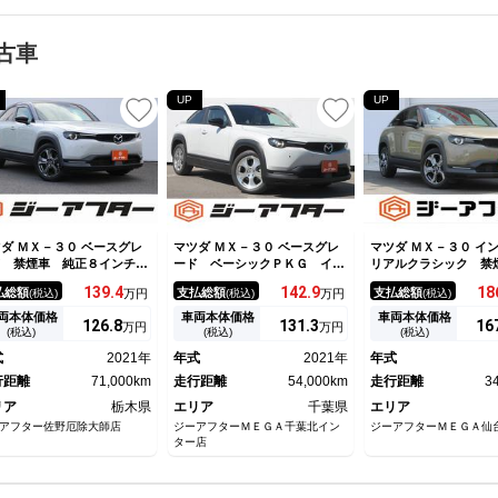
古車
UP
UP
ダ ＭＸ－３０ ベースグレ
マツダ ＭＸ－３０ ベースグレ
マツダ ＭＸ－３０ イ
ド 禁煙車 純正８インチナ
ード ベーシックＰＫＧ イン
リアルクラシック 禁
 ヘッドアップディスプレ
テリアパッケージ ユーティリ
正８．８インチナビ 
139.
4
142.
9
18
払総額
支払総額
支払総額
(税込)
万円
(税込)
万円
(税込)
 ブラインドスポットモニタ
ティＰＫＧ 純正８．８インチ
ＴＶ バックカメラ 
 衝突軽減ブレーキ レーダ
ナビ ＴＶ バックカメラ レ
クルーズコントロール
両本体価格
車両本体価格
車両本体価格
126.
8
131.
3
16
万円
万円
クルーズコントロール 全周
ーダークルーズコントロール
減システム 純正１８
(税込)
(税込)
(税込)
カメラ オートマチックハイ
ＬＥＤヘッドライト シートヒ
ルミホイール パド
式
2021年
年式
2021年
年式
ーム パドルシフト フルセ
ーター パワーシート ＥＴＣ
オートマチックハイビ
 ＥＴＣ
行距離
71,000km
走行距離
54,000km
リアランスソナー
走行距離
3
リア
栃木県
エリア
千葉県
エリア
アフター佐野厄除大師店
ジーアフターＭＥＧＡ千葉北イン
ジーアフターＭＥＧＡ仙
ター店