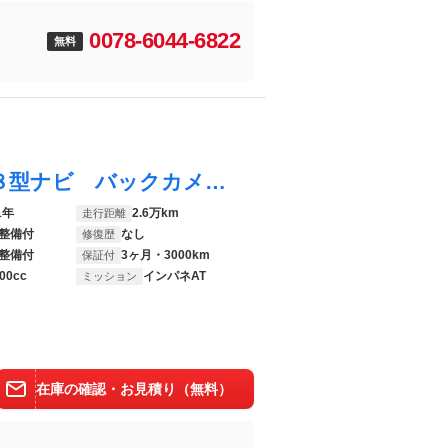
0078-6044-6822
無料
ＭＸ－３０ ベースグレード 禁煙車 純正８型ナビ バックカメラ ＥＴＣ Ｂｌｕｅｔｏｏｔｈ再生 ＢＳＭ レーダークルーズ コーナーセンサー 衝突被害軽減装置 オートエアコン スマートキー ＬＥＤヘッドライト
1年
2.6万km
走行距離
整備付
なし
修復歴
整備付
3ヶ月・3000km
保証付
00cc
インパネAT
ミッション
在庫の確認・お見積り（無料）