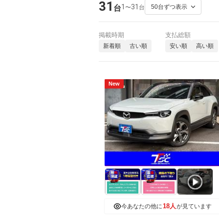
31
1
31
〜
台
台
掲載時期
支払総額
新着順
古い順
安い順
高い順
New
18人
今あなたの他に
が見ています