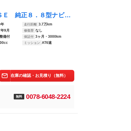
ＭＸ－３０ ベースグレード ４ＷＤ ＢＯＳＥ 純正８．８型ナビ ３６０°ビューモニター ドライブレコーダー ＥＴＣ 半革シート シートヒーター ＬＥＤヘッド オートライト ブラインドスポットモニター
0年
3.7万km
走行距離
7年9月
なし
修復歴
整備付
3ヶ月・3000km
保証付
00cc
AT6速
ミッション
在庫の確認・お見積り（無料）
0078-6048-2224
無料