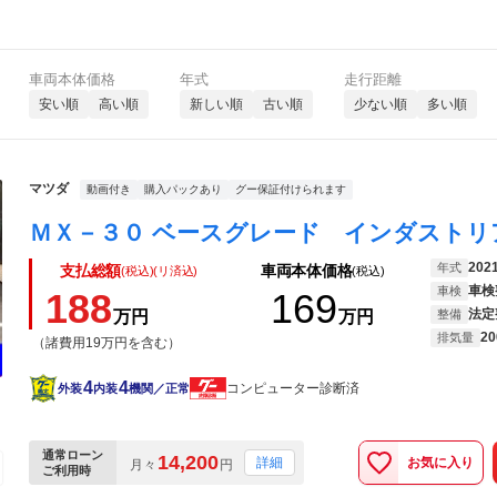
車両本体価格
年式
走行距離
安い順
高い順
新しい順
古い順
少ない順
多い順
マツダ
動画付き
購入パックあり
グー保証付けられます
202
年式
支払総額
車両本体価格
(税込)(リ済込)
(税込)
車検
車検
188
169
法定
万円
万円
整備
20
排気量
（諸費用19万円を含む）
4
4
コンピューター診断済
外装
内装
機関／正常
通常ローン
14,200
お気に入り
詳細
月々
円
ご利用時