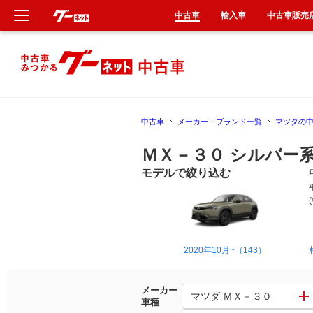
中古車
輸入車
中古車販売
新車
中古車
中古車
メーカー・ブランド一覧
マツダの
輸入車
ＭＸ－３０ シルバー
クルマ買取
モデルで絞り込む
カーリース
タイヤ交換
2020年10月~（143）
整備工場
メーカー
マツダ ＭＸ－３０
車種
車検