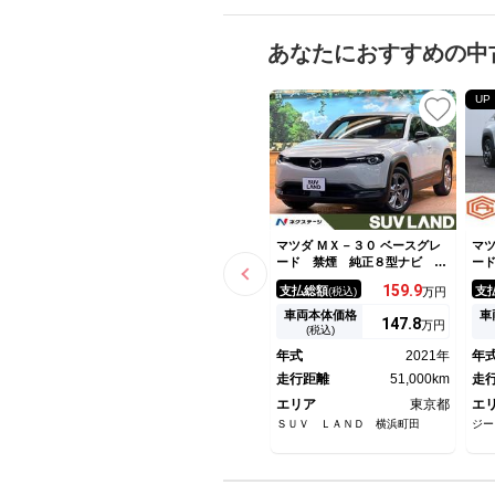
あなたにおすすめの中
UP
マツダ ＭＸ－３０ ベースグレ
マツ
ード 禁煙 純正８型ナビ 全
ー
周囲カメラ レーダークルー
ビ
159.
9
支払総額
支
(税込)
万円
ズ ブラインドスポットモニタ
イ
ー シートヒーター メモリー
ー
車両本体価格
車
147.
8
万円
シート クリアランスソナー
ー
(税込)
ＬＥＤヘッド 純正１８インチ
囲
年式
2021年
年
アルミ ステアリングヒータ
ビ
ー ＥＴＣ
走行距離
51,000km
グ
走
エリア
東京都
エ
ＳＵＶ ＬＡＮＤ 横浜町田
ジー