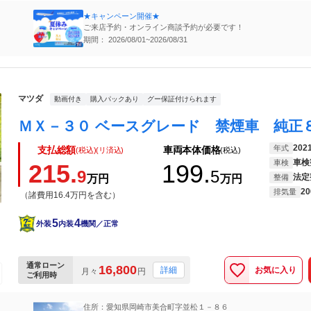
★キャンペーン開催★
ご来店予約・オンライン商談予約が必要です！
期間： 2026/08/01~2026/08/31
マツダ
動画付き
購入パックあり
グー保証付けられます
202
年式
支払総額
車両本体価格
(税込)(リ済込)
(税込)
車検
車検
215.
199.
9
5
法定
万円
万円
整備
20
排気量
（諸費用16.4万円を含む）
5
4
外装
内装
機関／正常
通常ローン
16,800
お気に入り
詳細
月々
円
ご利用時
住所：愛知県岡崎市美合町字並松１－８６