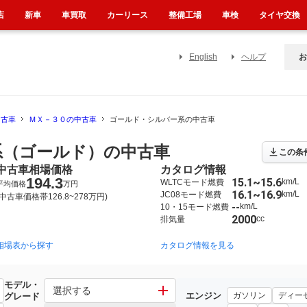
店
新車
車買取
カーリース
整備工場
車検
タイヤ交換
English
ヘルプ
お
中古車
ＭＸ－３０の中古車
ゴールド・シルバー系の中古車
系（ゴールド）の中古車
この条
中古車相場価格
カタログ情報
194.3
15.1~15.6
km/L
WLTCモード燃費
平均価格
万円
16.1~16.9
km/L
JC08モード燃費
(中古車価格帯126.8~278万円)
--
km/L
10・15モード燃費
2000
cc
排気量
相場表から探す
カタログ情報を見る
モデル・
選択する
エンジン
ガソリン
ディー
グレード