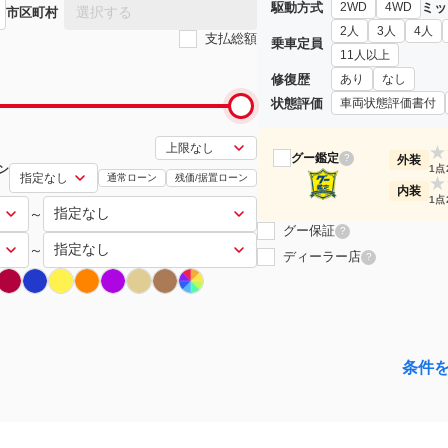
駆動方式
ミッ
2WD
4WD
選択する
市区町村
2人
3人
4人
支払総額
乗車定員
11人以上
修復歴
あり
なし
状態評価
車両状態評価書付
★
グー鑑定
?
外装
ン
1点
通常ローン
残価/据置ローン
★
内装
1点
～
グー保証
?
～
ディーラー店
?
条件