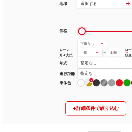
選択する
地域
マガジン
車カタログ
価格
自動車ローン
ローン
ロー
～
月々支払
頭金
保険
年式
レビュー
走行距離
車体色
価格相場
教習所
詳細条件で絞り込む
用語集