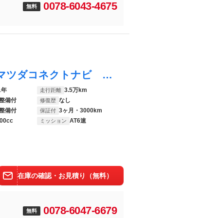
0078-6043-4675
無料
ＭＸ－３０ ベースグレード ８．８インチマツダコネクトナビ 全周囲カメラ 衝突軽減 レーダークルーズ ブラインドスポットモニター メモリー機能付きパワーシート ＬＥＤヘッド 純正１８インチアルミ ＬＥＤヘッド 革巻きステアリング
1年
3.5万km
走行距離
整備付
なし
修復歴
整備付
3ヶ月・3000km
保証付
00cc
AT6速
ミッション
在庫の確認・お見積り（無料）
0078-6047-6679
無料