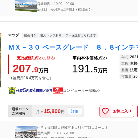
営業時間：10:00～20:00
定休日：毎月第三水曜日（祝日除く）
マツダ
動画付き
購入パックあり
グー保証付けられます
202
年式
支払総額
車両本体価格
(税込)(リ済込)
(税込)
車検
車検
207.
191.
9
5
法定
万円
万円
整備
20
排気量
（諸費用16.4万円を含む）
5
4
コンピューター診断済
外装
内装
機関／正常
通常ローン
15,800
お気に入り
詳細
月々
円
ご利用時
住所：福岡県大野城市上大利４丁目１２ー１８
営業時間：10:00～20:00