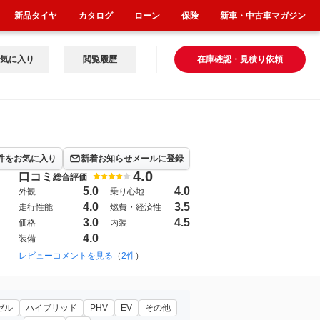
新品タイヤ
カタログ
ローン
保険
新車・中古車マガジン
気に入り
閲覧履歴
在庫確認・見積り依頼
件をお気に入り
新着お知らせメールに登録
4.0
口コミ
総合評価
5.0
4.0
外観
乗り心地
4.0
3.5
走行性能
燃費・経済性
3.0
4.5
価格
内装
4.0
装備
レビューコメントを見る
（
2件
）
ゼル
ハイブリッド
PHV
EV
その他