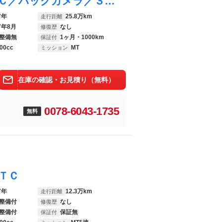
エルフトラック アルミバン／ＭＴ／ＥＴＣ／バックカメラ／３１０×１７７×２０３／オーバーヘッドコンソール／ドライブレコーダー／電動格納ミラー／ラッシングレール二段／サイドドア
7年
25.8万km
走行距離
7年8月
なし
修復歴
整備無
1ヶ月・1000km
保証付
00cc
MT
ミッション
在庫の確認・お見積り（無料）
0078-6043-1735
無料
ＴＣ
7年
12.3万km
走行距離
整備付
なし
修復歴
整備付
保証無
保証付