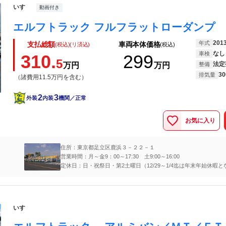
いすゞ
動画付き
201
年式
支払総額
車両本体価格
(税込)(リ済込)
(税込)
なし
車検
310.
299
5
法定
万円
万円
整備
30
排気量
（諸費用11.5万円を含む）
2
3
外装
内装
機関／正常
お気に入り
住所：東京都足立区鹿浜３－２２－１
営業時間：月～金9：00～17:30 土9:00～16:00
定休日：日・祝祭日・第2土曜日（12/29～1/4迄は年末年始休暇と
す）
いすゞ