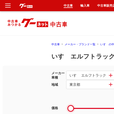
中古車
輸入車
中古車販売
新車
中古車
中古車
メーカー・ブランド一覧
いすゞの
輸入車
いすゞエルフトラック
クルマ買取
メーカー
カーリース
いすゞ エルフトラック
車種
東京都
地域
タイヤ交換
整備工場
価格
車検