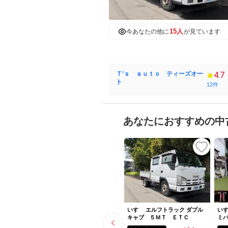
15人
今あなたの他に
が見ています
Ｔ’ｓ ａｕｔｏ ティーズオー
4.7
ト
12件
あなたにおすすめの中
いすゞ エルフトラック ダブル
いす
キャブ ５ＭＴ ＥＴＣ
ミバ
２