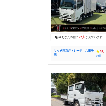
27人
今あなたの他に
が見ています
リッチ東京絆トレード 八王子
4.8
店
36件