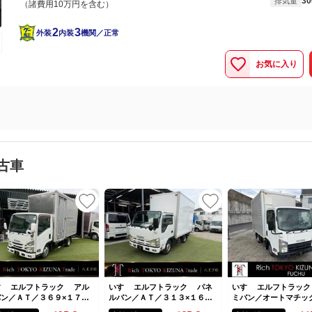
30
排気量
（諸費用10万円を含む）
2
3
外装
内装
機関／正常
お気に入り
古車
ゞ エルフトラック アル
いすゞ エルフトラック パネ
いすゞ エルフトラッ
ン／ＡＴ／３６９×１７７×
ルバン／ＡＴ／３１３×１６９×
ミバン／オートマチッ
３４／バックカメラ／ＥＴＣ
２０８／ＥＴＣ／バックカメラ
０×１７７×２０１／社