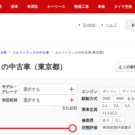
店
新車
車買取
カーリース
整備工場
車検
タイヤ交換
English
ヘルプ
お
中古車
エルフトラックの中古車
エルフトラックの中古車(東京都)
の中古車（東京都）
この条
モデル・
選択する
エンジン
ガソリン
ディー
グレード
駆動方式
ミッ
2WD
4WD
選択する
市区町村
2人
3人
4人
支払総額
乗車定員
11人以上
修復歴
あり
なし
状態評価
車両状態評価書付