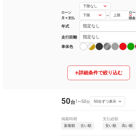
マガジン
ローン
ロー
～
月々支払
頭金
年式
車カタログ
走行距離
自動車ローン
車体色
保険
詳細条件で絞り込む
レビュー
価格相場
50
1
50
〜
台
台
教習所
用語集
掲載時期
支払総額
新着順
古い順
安い順
高い順