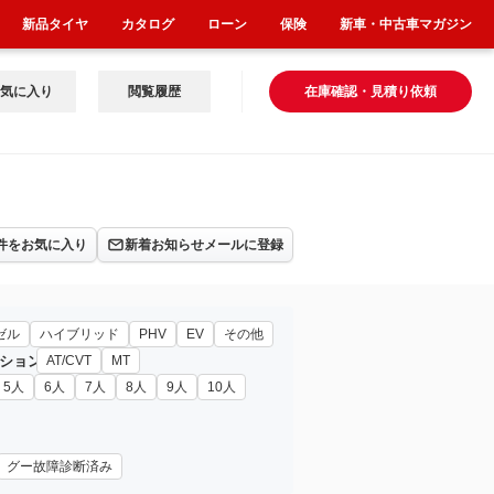
新品タイヤ
カタログ
ローン
保険
新車・中古車マガジン
気に入り
閲覧履歴
在庫確認・見積り依頼
件をお気に入り
新着お知らせメールに登録
ゼル
ハイブリッド
PHV
EV
その他
ション
AT/CVT
MT
5人
6人
7人
8人
9人
10人
グー故障診断済み