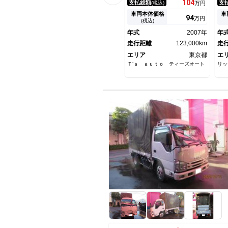
104
支払総額
支
(税込)
万円
／
社
車両本体価格
車
94
万円
／
(税込)
年式
2007年
年
走行距離
123,000km
走
エリア
東京都
エ
Ｔ’ｓ ａｕｔｏ ティーズオート
リッ