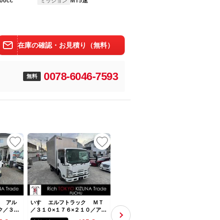
00cc
MT5速
ミッション
在庫の確認・お見積り（無料）
0078-6046-7593
無料
ク アル
いすゞ エルフトラック ＭＴ
いすゞ エルフトラック ／Ａ
いすゞ
ク／３１
／３１０×１７６×２１０／アル
Ｔ／導風板／３１０×１７７×２
８年
外デッキ
ミバン／ラッシングレール二段
３４／パネルバン／ＥＴＣ／オ
カー