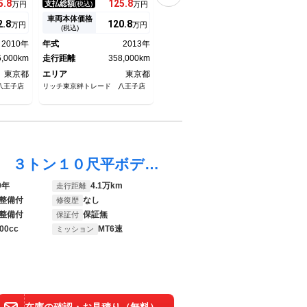
5.
8
125.
8
135.
8
支払総額
支払総額
支払
万円
(税込)
万円
(税込)
万円
ラ／サイ
／ＥＴＣ／
ーバーヘッドコンソール／バッ
箱４
グレール
クカメラ／
００
車両本体価格
車両本体価格
車両
2.
8
120.
8
130.
8
万円
万円
万円
００
(税込)
(税込)
付 
2010年
年式
2013年
年式
2014年
年式
6,000km
走行距離
358,000km
走行距離
305,000km
走行
東京都
エリア
東京都
エリア
東京都
エリ
八王子店
リッチ東京絆トレード 八王子店
リッチ東京絆トレード 八王子店
矢野口
エルフトラック 標準幅フルフラットロー ３トン１０尺平ボディ 垂直ゲート 工事作業車 工作車 屋上デッキ 水タンク シートカバー ＥＴＣ２．０ ドライブレコーダー バックアイカメラ 衝突防止警報装置モービルアイ
9年
4.1万km
走行距離
整備付
なし
修復歴
整備付
保証無
保証付
00cc
MT6速
ミッション