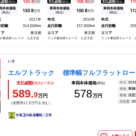
135.
8
105.
8
11
払総額
支払総額
支払総額
(税込)
万円
(税込)
万円
(税込)
オーバーヘッドコンソール／
／電動格納ミラー／ラッシング
／ＥＴＣ／バックカメ
外デッキ ＣＮ－ＲＥ０３Ｄ
レール二段／
ドドア／両側ラッシン
両本体価格
車両本体価格
車両本体価格
130.
8
100.
8
11
万円
万円
ラッシングレール二段
二段
(税込)
(税込)
(税込)
式
2017年
年式
2010年
年式
行距離
314,000km
走行距離
157,000km
走行距離
25
リア
東京都
エリア
東京都
エリア
チ東京絆トレード 八王子店
リッチ東京絆トレード 八王子店
リッチ東京絆トレード 
いすゞ
201
年式
支払総額
車両本体価格
(税込)(リ済込)
(税込)
車検
車検
589.
578
9
法定
万円
万円
整備
30
排気量
（諸費用11.9万円を含む）
3
4
外装
内装
機関／正常