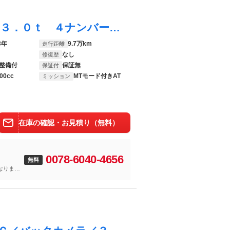
エルフトラック フルフラットローダンプ ３．０ｔ ４ナンバー 強化３方開ダンプ １０尺ボディー 左右手動コボレーン 社外ＥＴＣ
3年
9.7万km
走行距離
なし
修復歴
整備付
保証無
保証付
00cc
MTモード付きAT
ミッション
在庫の確認・お見積り（無料）
0078-6040-4656
無料
なりま