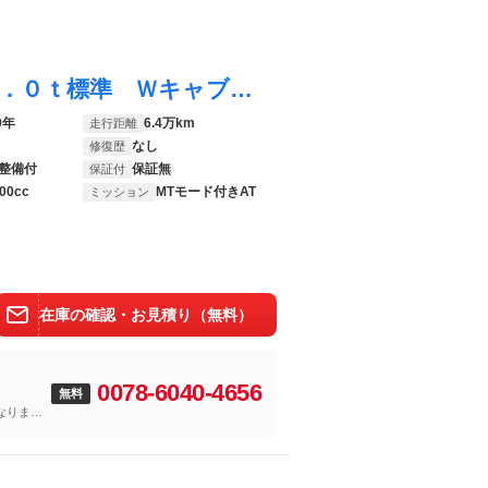
エルフトラック Ｗキャブフラットロー ２．０ｔ標準 Ｗキャブ フルフラットロー 木製荷台・鳥居下板張 リヤヒーター キーレス セキュリティー 社外ＥＴＣ
9年
6.4万km
走行距離
なし
修復歴
整備付
保証無
保証付
00cc
MTモード付きAT
ミッション
在庫の確認・お見積り（無料）
0078-6040-4656
無料
なりま