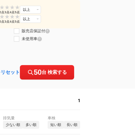
★
★
★
★
以上
2点
3点
4点
5点
★
★
★
★
以上
2点
3点
4点
5点
販売店保証付
?
未使用車
?
50
をリセット
台 検索する
1
排気量
車検
少ない順
多い順
短い順
長い順