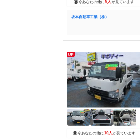
5人
今あなたの他に
が見ています
坂本自動車工業（株）
UP
10人
今あなたの他に
が見ています