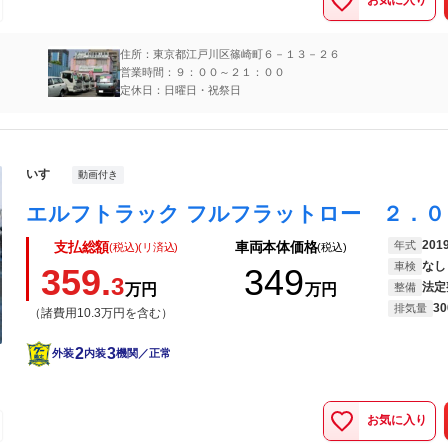
お気に入り
住所：東京都江戸川区篠崎町６－１３－２６
営業時間：９：００～２１：００
定休日：日曜日・祝祭日
いすゞ
動画付き
201
年式
支払総額
車両本体価格
(税込)(リ済込)
(税込)
なし
車検
359.
349
3
法定
万円
万円
整備
30
排気量
（諸費用10.3万円を含む）
2
3
外装
内装
機関／正常
お気に入り