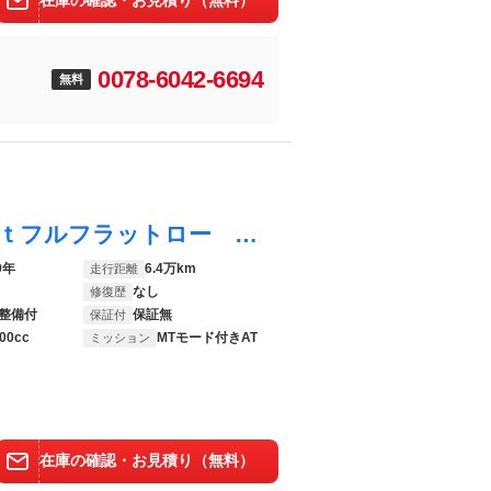
在庫の確認・お見積り（無料）
0078-6042-6694
無料
エルフトラック フルフラットロー ２．０ｔフルフラットロー 木製荷台 鳥居下板張 １０尺ボディー 社外ＥＴＣ
9年
6.4万km
走行距離
なし
修復歴
整備付
保証無
保証付
00cc
MTモード付きAT
ミッション
在庫の確認・お見積り（無料）