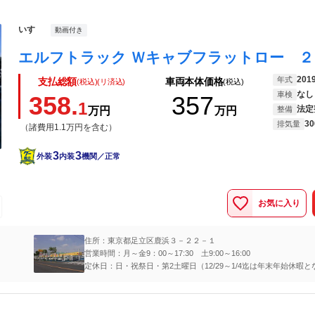
いすゞ
動画付き
201
年式
支払総額
車両本体価格
(税込)(リ済込)
(税込)
なし
車検
358.
357
1
法定
万円
万円
整備
30
排気量
（諸費用1.1万円を含む）
3
3
外装
内装
機関／正常
お気に入り
住所：東京都足立区鹿浜３－２２－１
営業時間：月～金9：00～17:30 土9:00～16:00
定休日：日・祝祭日・第2土曜日（12/29～1/4迄は年末年始休暇と
す）