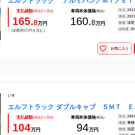
201
年式
支払総額
車両本体価格
(税込)(リ済込)
(税込)
202
車検
165.
160.
8
8
法定
万円
万円
整備
30
排気量
（諸費用5万円を含む）
お気に入り
いすゞ
エルフトラック ダブルキャブ ５ＭＴ Ｅ
200
年式
支払総額
車両本体価格
(税込)(リ済込)
(税込)
車検
車検
104
94
法定
万円
万円
整備