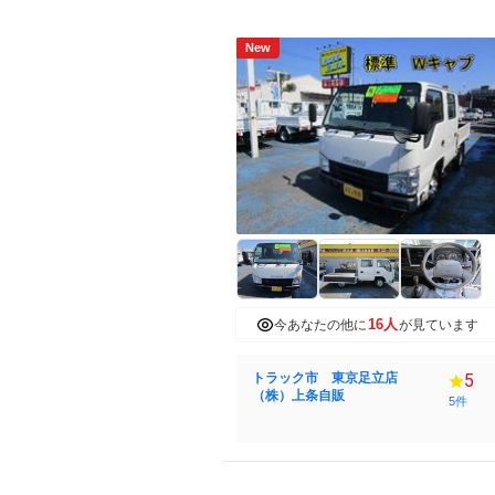
New
16人
今あなたの他に
が見ています
トラック市 東京足立店
5
（株）上条自販
5件