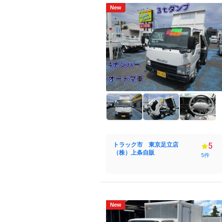
New
トラック市 東京足立店
5
（株）上条自販
5件
New