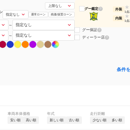
★
グー鑑定
?
外装
ン
1点
通常ローン
残価/据置ローン
★
内装
1点
～
グー保証
?
～
ディーラー店
?
条件
車両本体価格
年式
走行距離
安い順
高い順
新しい順
古い順
少ない順
多い順