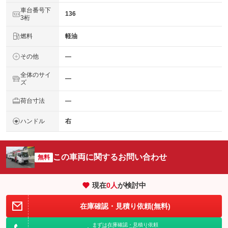
車台番号下
136
3桁
燃料
軽油
その他
―
全体のサイ
―
ズ
荷台寸法
―
ハンドル
右
この車両に関するお問い合わせ
無料
現在
0
人
が検討中
在庫確認・見積り依頼(無料)
まずは在庫確認・見積り依頼