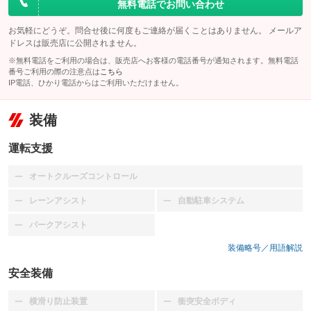
無料電話でお問い合わせ
お気軽にどうぞ。問合せ後に何度もご連絡が届くことはありません。 メールア
ドレスは販売店に公開されません。
※無料電話をご利用の場合は、販売店へお客様の電話番号が通知されます。無料電話
番号ご利用の際の注意点は
こちら
IP電話、ひかり電話からはご利用いただけません。
装備
運転支援
オートクルーズコントロール
：装備なし
レーンアシスト
自動駐車システム
：装備なし
：装備なし
パークアシスト
：装備なし
装備略号／用語解説
安全装備
横滑り防止装置
衝突安全ボディ
：装備なし
：装備なし