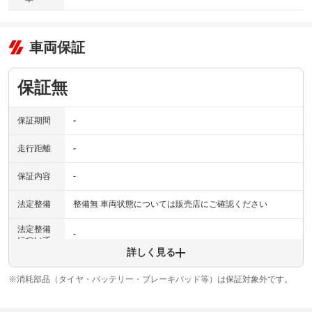
車両保証
保証無
保証期間
-
走行距離
-
保証内容
-
法定整備
整備無 車両状態については販売店にご確認ください
法定整備
-
について
詳しく見る
※消耗部品（タイヤ・バッテリー・ブレーキパッド等）は保証対象外です。