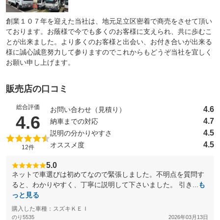
創業１０７年を迎えた当社は、地元足立区密着で商売をさせて頂い
ております。お蔭様で今でも多くのお客様に支えられ、共に歩むこ
とが出来ました。より多くのお客様と出会い、お付き合いが出来る
様に誠心誠意努力して参りますのでこれからもどうぞ当社を宜しく
お願い申し上げます。
販売店の口コミ
総合評価
4.6
お問い合わせ（見積り）
（5点満点中）
4.6
4.7
納車までの対応
4.5
説明の分かりやすさ
4.5
オススメ度
12件
5.0
ネットで車選びは初めてなので緊張しました。不明点を質問す
ると、わかりやすく、丁寧に説明して下さいました。 引き...
も
っと見る
購入した車種：スズキＫＥＩ
のり5535
2026年03月13日