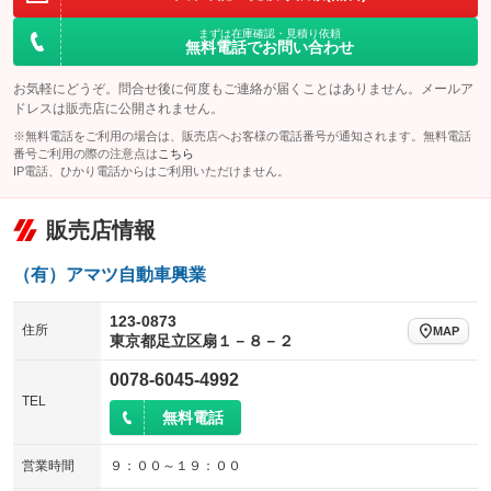
アイドリングストップ
ドライブレコーダー
キーレス
LEDヘッドランプ
：装備なし
：装備なし
：装備なし
：装備なし
まずは在庫確認・見積り依頼
USB入力端子
Bluetooth接続
HID(キセノンライト)
ポータブルナビ
無料電話でお問い合わせ
：装備なし
：装備なし
：装備なし
：装備なし
100V電源
クリーンディーゼル
バックカメラ
ETC
：装備なし
：装備なし
お気軽にどうぞ。問合せ後に何度もご連絡が届くことはありません。メールア
：装備なし
：装備あり
ドレスは販売店に公開されません。
センターデフロック
エアロ
スマートキー
：装備なし
：装備なし
：装備なし
※無料電話をご利用の場合は、販売店へお客様の電話番号が通知されます。無料電話
番号ご利用の際の注意点は
こちら
レンタカーアップ
展示・試乗車
ローダウン
ランフラットタイヤ
：装備なし
：装備なし
：装備なし
：装備なし
IP電話、ひかり電話からはご利用いただけません。
電動格納ミラー
パワーシート
3列シート
：装備なし
：装備なし
：装備なし
販売店情報
装備略号／用語解説
ベンチシート
フルフラットシート
：装備なし
：装備なし
（有）アマツ自動車興業
チップアップシート
オットマン
：装備なし
：装備なし
電動格納サードシート
シートヒーター
123-0873
：装備なし
：装備なし
住所
MAP
東京都足立区扇１－８－２
ウォークスルー
後席モニター
：装備なし
：装備なし
0078-6045-4992
電動リアゲート
フロントカメラ
：装備なし
：装備なし
TEL
無料電話
シートエアコン
全周囲カメラ
：装備なし
：装備なし
営業時間
９：００～１９：００
サイドカメラ
ルーフレール
：装備なし
：装備なし