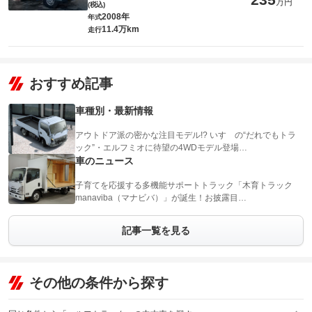
万円
(税込)
2008年
年式
11.4万km
走行
おすすめ記事
車種別・最新情報
アウトドア派の密かな注目モデル!? いすゞの“だれでもトラ
ック”・エルフミオに待望の4WDモデル登場…
車のニュース
子育てを応援する多機能サポートトラック「木育トラック
manaviba（マナビバ）」が誕生！お披露目…
記事一覧を見る
その他の条件から探す