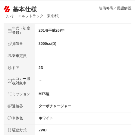
基本仕様
装備略号／用語解説
（いすゞエルフトラック 東京都）
年式（初度
2014(平成26)年
登録）
排気量
3000cc(D)
乗車定員
―
ドア
2D
エコカー減
－
税対象車
ミッション
MT5速
過給器
ターボチャージャー
車体色
ホワイト
駆動方式
2WD