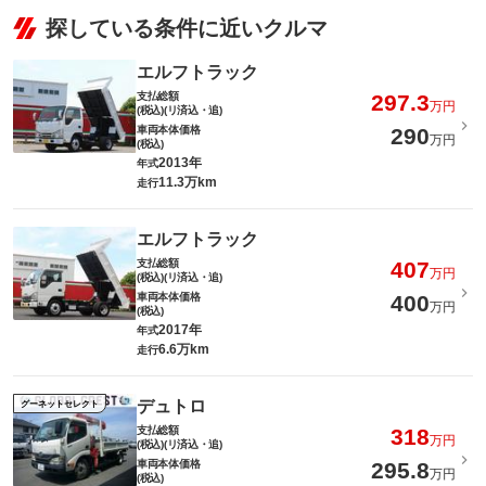
探している条件に近いクルマ
エルフトラック
支払総額
297.3
万円
(税込)(リ済込・追)
車両本体価格
290
万円
(税込)
2013年
年式
11.3万km
走行
エルフトラック
支払総額
407
万円
(税込)(リ済込・追)
車両本体価格
400
万円
(税込)
2017年
年式
6.6万km
走行
デュトロ
グーネットセレクト
支払総額
318
万円
(税込)(リ済込・追)
車両本体価格
295.8
万円
(税込)