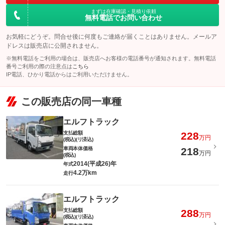
まずは在庫確認・見積り依頼
無料電話でお問い合わせ
お気軽にどうぞ。問合せ後に何度もご連絡が届くことはありません。メールア
ドレスは販売店に公開されません。
※無料電話をご利用の場合は、販売店へお客様の電話番号が通知されます。無料電話
番号ご利用の際の注意点は
こちら
IP電話、ひかり電話からはご利用いただけません。
この販売店の同一車種
エルフトラック
支払総額
228
万円
(税込)(リ済込)
車両本体価格
218
万円
(税込)
2014(平成26)年
年式
4.2万km
走行
エルフトラック
支払総額
288
万円
(税込)(リ済込)