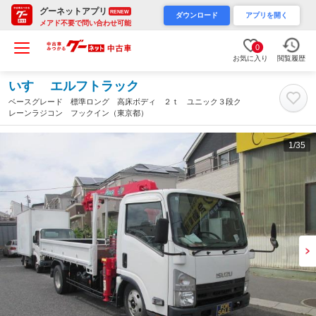
グーネットアプリ
RENEW
ダウンロード
アプリを開く
メアド不要で問い合わせ可能
0
お気に入り
閲覧履歴
いすゞ エルフトラック
ベースグレード 標準ロング 高床ボディ ２ｔ ユニック３段ク
レーンラジコン フックイン（東京都）
1
/35