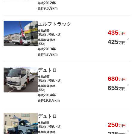
2012年
年式
9.0万km
走行
エルフトラック
支払総額
435
万円
(税込)(リ済込・追)
車両本体価格
425
万円
(税込)
2013年
年式
4.7万km
走行
デュトロ
支払総額
680
万円
(税込)(リ済込・追)
車両本体価格
655
万円
(税込)
2014年
年式
19.8万km
走行
デュトロ
支払総額
250
万円
(税込)(リ済込・追)
車両本体価格
235