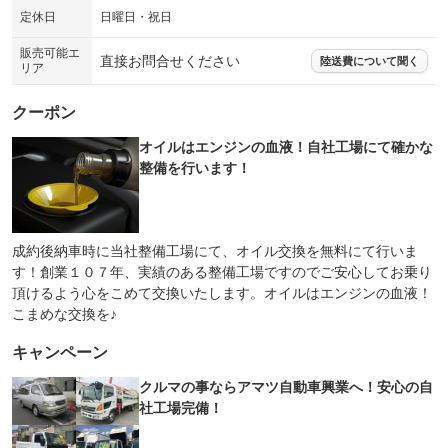
エアサスペンション
ヘッドライトウォッシャー
定休日
日曜日・祝日
：装備なし
：装備なし
装備略号／用語解説
販売可能エ
直接お問合せください
陸送費について聞く
リア
クーポン
オイルはエンジンの血液！自社工場にて確かな
整備を行います！
成約後納車時に当社整備工場にて、オイル交換を無料にて行いま
す！創業１０７年、実績のある整備工場ですのでご安心してお乗り
頂けるよう心をこめて交換いたします。オイルはエンジンの血液！
こまめな交換を♪
キャンペーン
クルマの事ならアマツ自動車興業へ！安心の自
社工場完備！