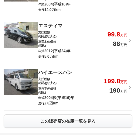
2004(平成16)年
年式
14.0万km
走行
エスティマ
支払総額
99.8
万円
(税込)(リ済込)
車両本体価格
88
万円
(税込)
2012(平成24)年
年式
5.0万km
走行
ハイエースバン
支払総額
199.8
万円
(税込)(リ済込)
車両本体価格
190
万円
(税込)
2004後(平成16)年
年式
2.8万km
走行
この販売店の在庫一覧を見る