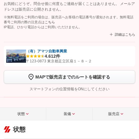
お気軽にどうぞ。問合せ後に何度もご連絡が届くことはありません。 メールア
ドレスは販売店に公開されません。
※無料電話をご利用の場合は、販売店へお客様の電話番号が通知されます。無料電話
番号ご利用の際の注意点は
こちら
IP電話、ひかり電話からはご利用いただけません。
詳細はこちら
（有）アマツ自動車興業
4.6
12件
【STEP1】
認証画面でグーネットを友だち追加してから「許可する」ボタンを押
〒123-0873 東京都足立区扇１－８－２
します
MAPで販売店までのルートを確認する
【STEP2】
トーク画面で
ボタンをタップして問い合わせを
完了してください。
スマートフォンの位置情報をONにしてください
こちら
状態
装備
販売店
状態