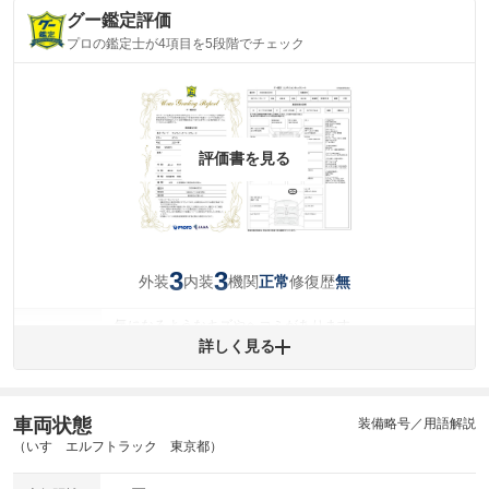
グー鑑定評価
プロの鑑定士が4項目を5段階でチェック
評価書を見る
3
3
外装
内装
機関
修復歴
正常
無
気になるようなキズやヘコミがあります。
外装
詳しく見る
(車両外装)
キズ・へこみについて問い合わせる
内装
気になる汚れ等があります。
(内装状態)
車両状態
装備略号／用語解説
主要機関に不具合はありません。
機関
（いすゞエルフトラック 東京都）
詳細は鑑定書をご確認ください。
修復歴