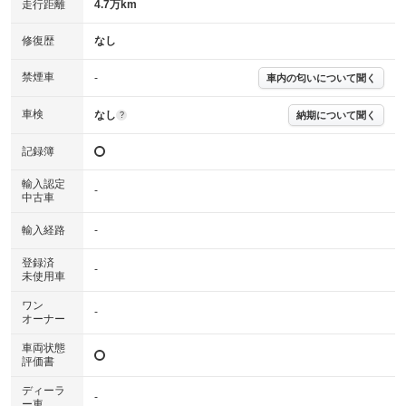
走行距離
4.7万km
※グー鑑定は保証サービスではございません。購入時は必ず現車をご確認
修復歴
なし
下さい。
※実際にお渡しするコンディションチェックシートにつきましては、形式
禁煙車
-
車内の匂いについて聞く
および表示項目が異なる場合がございます。
※グー鑑定の評価はあくまでも記載している鑑定日の鑑定結果となりま
車検
なし
す。車両情報等の詳細は各販売店へお問い合わせ下さい。
納期について聞く
?
記録簿
輸入認定
-
中古車
輸入経路
-
登録済
-
未使用車
ワン
-
オーナー
車両状態
評価書
ディーラ
-
ー車