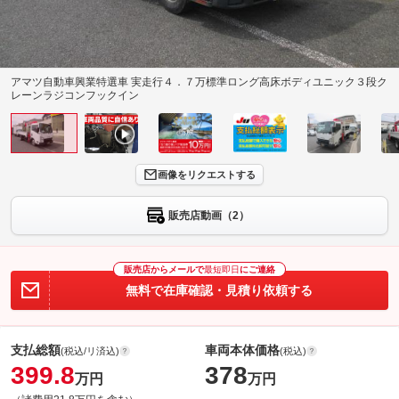
アマツ自動車興業特選車 実走行４．７万標準ロング高床ボディユニック３段ク
レーンラジコンフックイン
画像をリクエストする
販売店動画（2）
販売店からメールで
最短即日
にご連絡
無料で在庫確認・見積り依頼する
支払総額
車両本体価格
(税込/リ済込)
(税込)
399.8
378
万円
万円