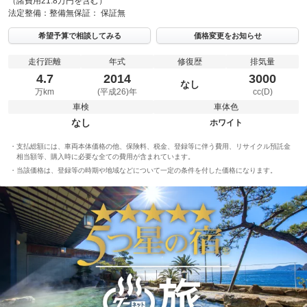
（諸費用21.8万円を含む）
法定整備：
整備無
保証：
保証無
希望予算で相談してみる
価格変更をお知らせ
走行距離
年式
修復歴
排気量
4.7
2014
3000
なし
万km
(平成26)年
cc(D)
車検
車体色
なし
ホワイト
支払総額には、車両本体価格の他、保険料、税金、登録等に伴う費用、リサイクル預託金
相当額等、購入時に必要な全ての費用が含まれています。
当該価格は、登録等の時期や地域などについて一定の条件を付した価格になります。