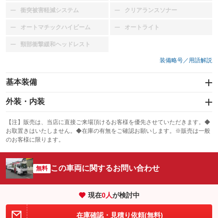
衝突被害軽減システム
クリアランスソナー
：装備なし
：装備なし
オートマチックハイビーム
オートライト
：装備なし
：装備なし
頸部衝撃緩和ヘッドレスト
：装備なし
装備略号／用語解説
基本装備
エアバッグ：運転席
外装・内装
：装備あり
スライドドア
カーナビ
：装備なし
：装備なし
【注】販売は、当店に直接ご来場頂けるお客様を優先させていただきます。◆
お取置きはいたしません。◆在庫の有無をご確認お願いします。※販売は一般
サンルーフ
ABS
TV
：装備なし
：装備あり
：装備なし
のお客様に限ります。
エアコン
Wエアコン
オーディオ
：装備あり
：装備なし
：装備なし
この車両に関するお問い合わせ
リフトアップ
パワーステアリング
無料
ビジュアル
：装備なし
：装備あり
：装備なし
ダウンヒルアシストコントロール
アルミホイール
：装備なし
：装備なし
現在
0
人
が検討中
パワーウィンドウ
盗難防止システム
革シート
ハーフレザーシート
：装備あり
：装備なし
：装備なし
：装備なし
在庫確認・見積り依頼(無料)