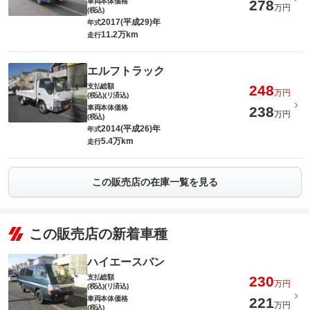
車両本体価格
278
万円
(税込)
2017(平成29)年
年式
11.2万km
走行
エルフトラック
支払総額
248
万円
(税込)(リ済込)
車両本体価格
238
万円
(税込)
2014(平成26)年
年式
5.4万km
走行
この販売店の在庫一覧を見る
この販売店の新着車種
ハイエースバン
支払総額
230
万円
(税込)(リ済込)
車両本体価格
221
万円
(税込)