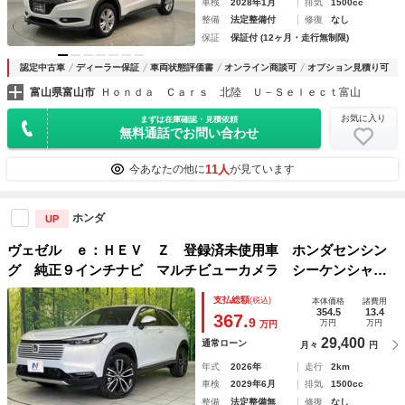
車検
2028年1月
排気
1500cc
整備
法定整備付
修復
なし
保証
保証付 (12ヶ月・走行無制限)
認定中古車
ディーラー保証
車両状態評価書
オンライン商談可
オプション見積り可
富山県富山市
Ｈｏｎｄａ Ｃａｒｓ 北陸 Ｕ－Ｓｅｌｅｃｔ富山
お気に入り
まずは在庫確認・見積依頼
無料通話でお問い合わせ
11人
今あなたの他に
が見ています
ホンダ
UP
ヴェゼル ｅ：ＨＥＶ Ｚ 登録済未使用車 ホンダセンシン
グ 純正９インチナビ マルチビューカメラ シーケンシャル
ランプ Ｂｌｕｅｔｏｏｔｈ フルセグ ＥＴＣ フロントフ
支払総額
(税込)
本体価格
諸費用
ォグ パワーバックドア 純正１８インチアルミホイール
354.5
13.4
367.
9
万円
万円
万円
29,400
通常ローン
月々
円
年式
2026年
走行
2km
車検
2029年6月
排気
1500cc
整備
法定整備無
修復
なし