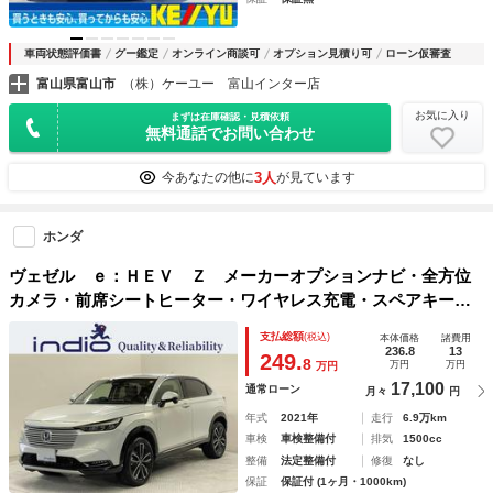
車両状態評価書
グー鑑定
オンライン商談可
オプション見積り可
ローン仮審査
富山県富山市
（株）ケーユー 富山インター店
お気に入り
まずは在庫確認・見積依頼
無料通話でお問い合わせ
3人
今あなたの他に
が見ています
ホンダ
ヴェゼル ｅ：ＨＥＶ Ｚ メーカーオプションナビ・全方位
カメラ・前席シートヒーター・ワイヤレス充電・スペアキー・
ＥＴＣ２．０・ＢＳＭ・パワーバックドア・ステアリングヒー
支払総額
(税込)
本体価格
諸費用
ター・オールシーズンタイヤ・充電用ＵＳＢソケット
236.8
13
249.
8
万円
万円
万円
17,100
通常ローン
月々
円
年式
2021年
走行
6.9万km
車検
車検整備付
排気
1500cc
整備
法定整備付
修復
なし
保証
保証付 (1ヶ月・1000km)