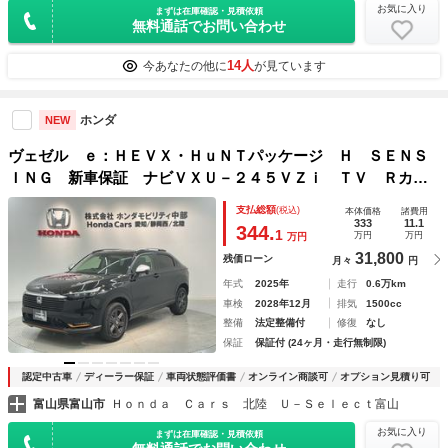
お気に入り
まずは在庫確認・見積依頼
無料通話でお問い合わせ
14人
今あなたの他に
が見ています
ホンダ
NEW
ヴェゼル ｅ：ＨＥＶＸ・ＨｕＮＴパッケージ Ｈ ＳＥＮＳ
ＩＮＧ 新車保証 ナビＶＸＵ－２４５ＶＺｉ ＴＶ Ｒカメ
ラ ＣＤ録音 ＢＴオ－ディオＤＶＤ ＥＴＣ ＬＥＤライ
支払総額
(税込)
本体価格
諸費用
ト ＶＳＡ シ－トヒ－タ－ クルコン アルミ スマ－トキ
333
11.1
344.
1
万円
万円
万円
－ 盗難防止装置
31,800
残価ローン
月々
円
年式
2025年
走行
0.6万km
車検
2028年12月
排気
1500cc
整備
法定整備付
修復
なし
保証
保証付 (24ヶ月・走行無制限)
認定中古車
ディーラー保証
車両状態評価書
オンライン商談可
オプション見積り可
富山県富山市
Ｈｏｎｄａ Ｃａｒｓ 北陸 Ｕ－Ｓｅｌｅｃｔ富山
お気に入り
まずは在庫確認・見積依頼