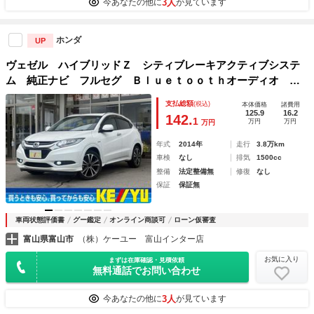
3人
今あなたの他に
が見ています
ホンダ
UP
ヴェゼル ハイブリッドＺ シティブレーキアクティブシステ
ム 純正ナビ フルセグ Ｂｌｕｅｔｏｏｔｈオーディオ バ
ックカメラ ＥＴＣ クルーズコントロール ハーフレザーシ
支払総額
(税込)
本体価格
諸費用
ート シートヒーター ＬＥＤオートライト スマートキー
125.9
16.2
142.
1
万円
万円
万円
年式
2014年
走行
3.8万km
車検
なし
排気
1500cc
整備
法定整備無
修復
なし
保証
保証無
車両状態評価書
グー鑑定
オンライン商談可
ローン仮審査
富山県富山市
（株）ケーユー 富山インター店
お気に入り
まずは在庫確認・見積依頼
無料通話でお問い合わせ
3人
今あなたの他に
が見ています