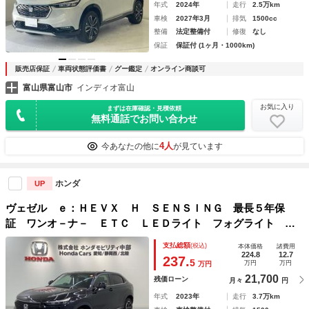
年式
2024年
走行
2.5万km
車検
2027年3月
排気
1500cc
整備
法定整備付
修復
なし
保証
保証付 (1ヶ月・1000km)
販売店保証
車両状態評価書
グー鑑定
オンライン商談可
富山県富山市
インディオ富山
お気に入り
まずは在庫確認・見積依頼
無料通話でお問い合わせ
4人
今あなたの他に
が見ています
ホンダ
UP
ヴェゼル ｅ：ＨＥＶＸ Ｈ ＳＥＮＳＩＮＧ 最長５年保
証 ワンオ－ナ－ ＥＴＣ ＬＥＤライト フォグライト Ｖ
ＳＡ クルコン アルミ スマ－トキ－ スペアキ－ 盗難防
支払総額
(税込)
本体価格
諸費用
止装置 整備記録簿 ＡＡＣ Ｗエアバッグ ワンオーナ－
224.8
12.7
237.
5
万円
万円
万円
21,700
残価ローン
月々
円
年式
2023年
走行
3.7万km