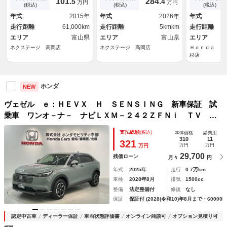
101.
284.
5
4
万円
万円
ー ＬＥＤヘッド ビルトイン
ム オートエアコン スマート
ミ スマ－ト
(税込)
(税込)
(税込)
ＥＴＣ クルコン 純正１７イ
キー 純正１６インチアルミ
－ 盗難防止
年式
2015年
年式
2026年
年式
ンチアルミ デュアルエアコ
誤発進抑制機 車線逸脱警報
簿 ＡＡＣ 
走行距離
61,000km
走行距離
5kmkm
走行距離
ン Ｂｌｕｅｔｏｏｔｈ ＣＤ
ンオーナ－
エリア
富山県
エリア
富山県
エリア
ネクステージ 高岡店
ネクステージ 高岡店
Ｈｏｎｄａ Ｃ
杉店
ホンダ
NEW
ヴェゼル ｅ：ＨＥＶＸ Ｈ ＳＥＮＳＩＮＧ 新車保証 試
乗車 ワンオ－ナ－ ナビＬＸＭ－２４２ＺＦＮｉ ＴＶ Ｒ
カメラ ＢＴオ－ディオ ドラレコ ＥＴＣ ＬＥＤライト
支払総額
(税込)
本体価格
諸費用
ＶＳＡ シ－トヒ－タ－ クルコン アルミ スマ－トキ－
310
11
321
万円
万円
万円
29,700
残価ローン
月々
円
年式
2025年
走行
0.7万km
車検
2028年8月
排気
1500cc
整備
法定整備付
修復
なし
保証
保証付 (2028(令和10)年8月まで・60000k
認定中古車
ディーラー保証
車両状態評価書
オンライン商談可
オプション見積り可