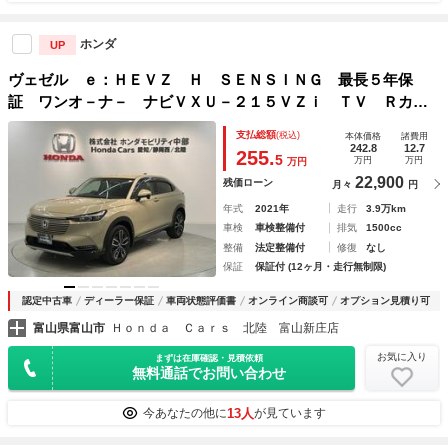
ホンダ
UP
ヴェゼル ｅ：ＨＥＶＺ Ｈ ＳＥＮＳＩＮＧ 最長５年保
証 ワンオ－ナ－ ナビＶＸＵ－２１５ＶＺｉ ＴＶ Ｒカメ
ラ ＣＤ録音 ＢＴオ－ディオ ＤＶＤ ドラレコ ＥＴＣ
支払総額
(税込)
本体価格
諸費用
ＬＥＤライト ＶＳＡ シ－トヒ－タ－ クルコン アルミ
242.8
12.7
255.
5
万円
万円
万円
22,900
残価ローン
月々
円
年式
2021年
走行
3.9万km
車検
車検整備付
排気
1500cc
整備
法定整備付
修復
なし
保証
保証付 (12ヶ月・走行無制限)
認定中古車
ディーラー保証
車両状態評価書
オンライン商談可
オプション見積り可
富山県富山市
Ｈｏｎｄａ Ｃａｒｓ 北陸 富山新庄店
お気に入り
まずは在庫確認・見積依頼
無料通話でお問い合わせ
13人
今あなたの他に
が見ています