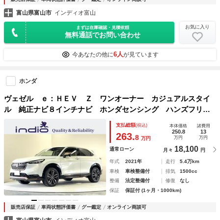
富山県富山市
インディオ富山
お気に入り
まずは在庫確認・見積依頼
無料通話でお問い合わせ
6人
今あなたの他に
が見ています
ホンダ
ヴェゼル ｅ：ＨＥＶ Ｚ ワンオーナー カジュアルスタイ
ル 純正ナビ８インチナビ ホンダセンシング ハンズフリー
パワーバックドア スペアキー シートヒーター ステアリン
支払総額
(税込)
本体価格
諸費用
グヒーター
250.8
13
263.
8
万円
万円
万円
18,100
通常ローン
月々
円
年式
2021年
走行
5.4万km
車検
車検整備付
排気
1500cc
整備
法定整備付
修復
なし
保証
保証付 (1ヶ月・1000km)
販売店保証
車両状態評価書
グー鑑定
オンライン商談可