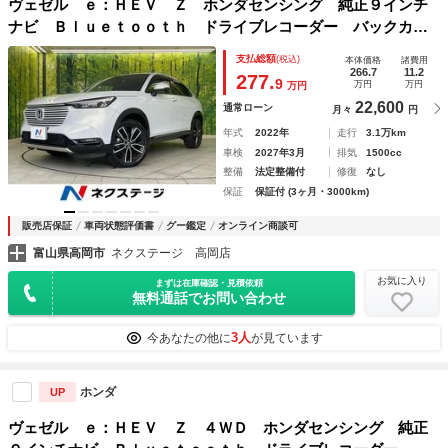
ヴェゼル ｅ：ＨＥＶ Ｚ ホンダセンシング 純正９インチ
ナビ Ｂｌｕｅｔｏｏｔｈ ドライブレコーダー バックカメ
ラ フルセグ ＥＴＣ シートヒーター 禁煙車 シーケンシ
支払総額
(税込)
本体価格
諸費用
ャルウィンカー ＬＥＤヘッドライト フロントフォグ
266.7
11.2
277.
9
万円
万円
万円
22,600
通常ローン
月々
円
年式
2022年
走行
3.1万km
車検
2027年3月
排気
1500cc
整備
法定整備付
修復
なし
保証
保証付 (3ヶ月・3000km)
販売店保証
車両状態評価書
グー鑑定
オンライン商談可
富山県高岡市
ネクステージ 高岡店
お気に入り
まずは在庫確認・見積依頼
無料通話でお問い合わせ
3人
今あなたの他に
が見ています
ホンダ
UP
ヴェゼル ｅ：ＨＥＶ Ｚ ４ＷＤ ホンダセンシング 純正