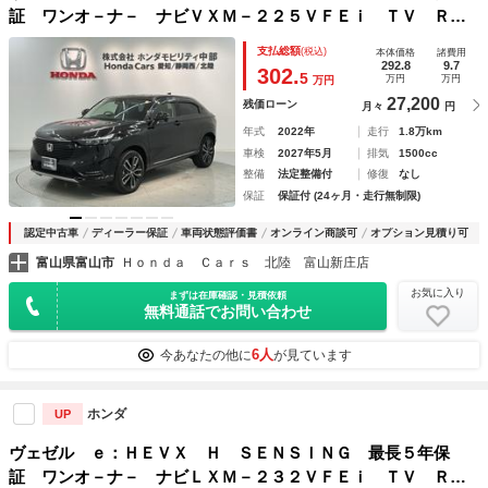
証 ワンオ－ナ－ ナビＶＸＭ－２２５ＶＦＥｉ ＴＶ Ｒカ
メラ ＢＴオ－ディオ ＤＶＤ ドラレコ ＥＴＣ ＬＥＤラ
支払総額
(税込)
本体価格
諸費用
イト ＶＳＡ クルコン アルミ スマ－トキ－ 盗難防止装
292.8
9.7
302.
5
万円
万円
万円
置
27,200
残価ローン
月々
円
年式
2022年
走行
1.8万km
車検
2027年5月
排気
1500cc
整備
法定整備付
修復
なし
保証
保証付 (24ヶ月・走行無制限)
認定中古車
ディーラー保証
車両状態評価書
オンライン商談可
オプション見積り可
富山県富山市
Ｈｏｎｄａ Ｃａｒｓ 北陸 富山新庄店
お気に入り
まずは在庫確認・見積依頼
無料通話でお問い合わせ
6人
今あなたの他に
が見ています
ホンダ
UP
ヴェゼル ｅ：ＨＥＶＸ Ｈ ＳＥＮＳＩＮＧ 最長５年保
証 ワンオ－ナ－ ナビＬＸＭ－２３２ＶＦＥｉ ＴＶ Ｒカ