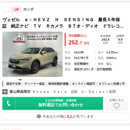
ホンダ
UP
ヴェゼル ｅ：ＨＥＶＺ Ｈ ＳＥＮＳＩＮＧ 最長５年保
証 純正ナビ ＴＶ Ｒカメラ ＢＴオ－ディオ ドラレコ
ＥＴＣ ＬＥＤライト ＶＳＡ シートヒーター クルコン
支払総額
(税込)
本体価格
諸費用
Ｐテールゲート アルミ フォグ スマートキー 盗難防止装
242.8
9.9
252.
7
万円
万円
万円
置
年式
2022年
走行
4.6万km
車検
2027年7月
排気
1500cc
整備
法定整備付
修復
なし
保証
保証付 (24ヶ月・走行無制限)
認定中古車
ディーラー保証
車両状態評価書
オンライン商談可
オプション見積り可
富山県高岡市
Ｈｏｎｄａ Ｃａｒｓ 北陸 Ｕ－Ｓｅｌｅｃｔ高岡
お気に入り
まずは在庫確認・見積依頼
無料通話でお問い合わせ
6人
今あなたの他に
が見ています