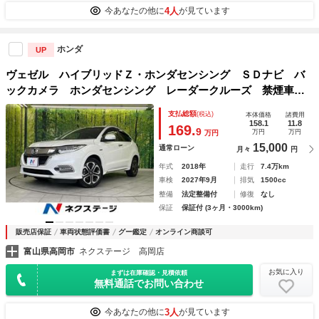
4人
今あなたの他に
が見ています
ホンダ
UP
ヴェゼル ハイブリッドＺ・ホンダセンシング ＳＤナビ バ
ックカメラ ホンダセンシング レーダークルーズ 禁煙車
ＥＴＣ ハーフレザーシート シートヒーター スマートキ
支払総額
(税込)
本体価格
諸費用
ー ＬＥＤヘッド＆フォグ オートライト 純正１７インチア
158.1
11.8
169.
9
万円
万円
万円
ルミ
15,000
通常ローン
月々
円
年式
2018年
走行
7.4万km
車検
2027年9月
排気
1500cc
整備
法定整備付
修復
なし
保証
保証付 (3ヶ月・3000km)
販売店保証
車両状態評価書
グー鑑定
オンライン商談可
富山県高岡市
ネクステージ 高岡店
お気に入り
まずは在庫確認・見積依頼
無料通話でお問い合わせ
3人
今あなたの他に
が見ています