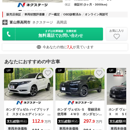
保証
保証付 (3ヶ月・3000km)
販売店保証
車両状態評価書
グー鑑定
OBD診断済み
オンライン商談可
富山県高岡市
ネクステージ 高岡店
お気に入り
まずは在庫確認・見積依頼
無料通話でお問い合わせ
7人
今あなたの他に
が見ています
あなたにおすすめの中古車
UP
UP
UP
ホンダ ヴェゼル ハイブリッド
ホンダ ヴェゼル Ｇ 登録済未
ホンダ ヴェゼ
Ｚ スタイルエディション バ
使用車 ４ＷＤ ホンダセンシ
Ｘ Ｈ ＳＥ
ックカメラ シティブレーキア
ング コーナーセンサー シー
５年保証 ワ
112.
297.
9
9
支払総額
支払総額
支払総額
(税込)
(税込)
(税込)
万円
万円
クティブシステム 禁煙車 ハ
トヒーター ＬＥＤヘッド Ｌ
Ｃ ＬＥＤラ
ーフレザーシート スマートキ
ＥＤフォグ オートハイビー
ト ＶＳＡ 
車両本体価格
車両本体価格
車両本体価格