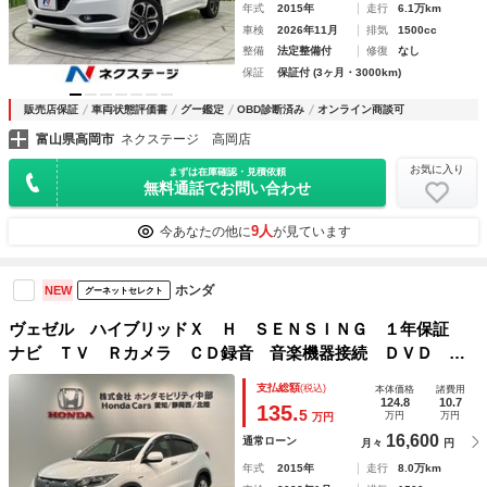
年式
2015年
走行
6.1万km
車検
2026年11月
排気
1500cc
整備
法定整備付
修復
なし
保証
保証付 (3ヶ月・3000km)
販売店保証
車両状態評価書
グー鑑定
OBD診断済み
オンライン商談可
富山県高岡市
ネクステージ 高岡店
お気に入り
まずは在庫確認・見積依頼
無料通話でお問い合わせ
9人
今あなたの他に
が見ています
ホンダ
NEW
グーネットセレクト
ヴェゼル ハイブリッドＸ Ｈ ＳＥＮＳＩＮＧ １年保証
ナビ ＴＶ Ｒカメラ ＣＤ録音 音楽機器接続 ＤＶＤ Ｅ
ＴＣ ＬＥＤライト ＶＳＡ シ－トヒ－タ－ クルコン ア
支払総額
(税込)
本体価格
諸費用
ルミ スマ－トキ－ 盗難防止装置 整備記録簿 ＡＡＣ
124.8
10.7
135.
5
万円
万円
万円
16,600
通常ローン
月々
円
年式
2015年
走行
8.0万km