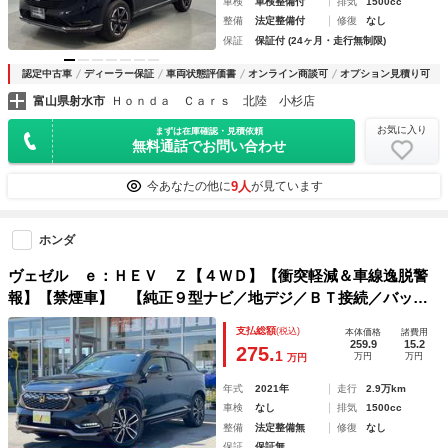
車検
車検整備付
排気
1500cc
整備
法定整備付
修復
なし
保証
保証付 (24ヶ月・走行無制限)
認定中古車
ディーラー保証
車両状態評価書
オンライン商談可
オプション見積り可
富山県射水市
Ｈｏｎｄａ Ｃａｒｓ 北陸 小杉店
お気に入り
まずは在庫確認・見積依頼
無料通話でお問い合わせ
9人
今あなたの他に
が見ています
ホンダ
ヴェゼル ｅ：ＨＥＶ Ｚ【４ＷＤ】【衝突軽減＆車線逸脱警
報】【禁煙車】 【純正９型ナビ／地デジ／ＢＴ接続／バック
カメラ】【追従クルコン】【ヒータ付ハーフレザー】【電動リ
支払総額
(税込)
本体価格
諸費用
アゲート＆パーキング】【コーナーセンサ－】【ＥＴＣ２．
259.9
15.2
275.
1
万円
万円
万円
０】【ＬＥＤオートライト】【ＢＳＭ】置くだけ充電
年式
2021年
走行
2.9万km
車検
なし
排気
1500cc
整備
法定整備無
修復
なし
保証
保証無