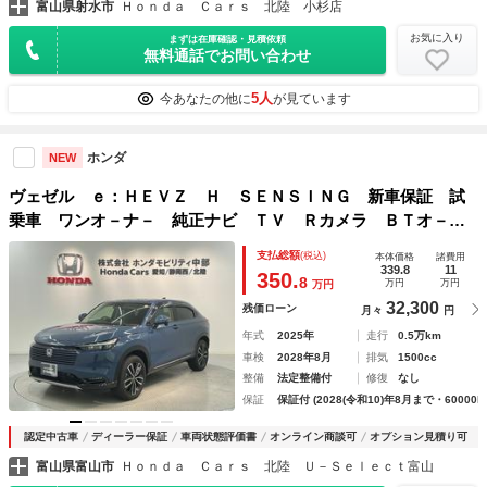
富山県射水市
Ｈｏｎｄａ Ｃａｒｓ 北陸 小杉店
お気に入り
まずは在庫確認・見積依頼
無料通話でお問い合わせ
5人
今あなたの他に
が見ています
ホンダ
NEW
ヴェゼル ｅ：ＨＥＶＺ Ｈ ＳＥＮＳＩＮＧ 新車保証 試
乗車 ワンオ－ナ－ 純正ナビ ＴＶ Ｒカメラ ＢＴオ－デ
ィオ ドラレコ ＥＴＣ ＬＥＤライト ＶＳＡ シ－トヒ－
支払総額
(税込)
本体価格
諸費用
タ－ クルコン アルミ スマ－トキ－ 盗難防止装置 追従
339.8
11
350.
8
万円
万円
万円
32,300
残価ローン
月々
円
年式
2025年
走行
0.5万km
車検
2028年8月
排気
1500cc
整備
法定整備付
修復
なし
保証
保証付 (2028(令和10)年8月まで・60000k
認定中古車
ディーラー保証
車両状態評価書
オンライン商談可
オプション見積り可
富山県富山市
Ｈｏｎｄａ Ｃａｒｓ 北陸 Ｕ－Ｓｅｌｅｃｔ富山