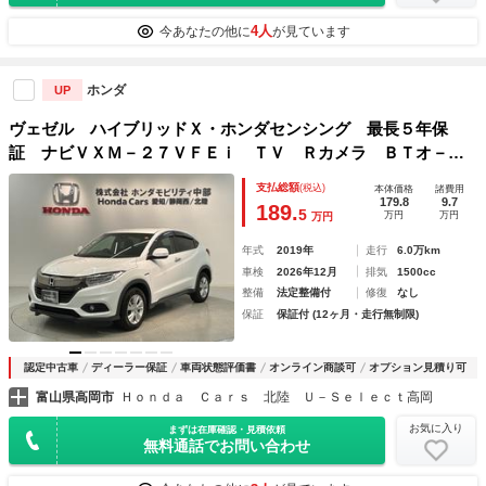
4人
今あなたの他に
が見ています
ホンダ
UP
ヴェゼル ハイブリッドＸ・ホンダセンシング 最長５年保
証 ナビＶＸＭ－２７ＶＦＥｉ ＴＶ Ｒカメラ ＢＴオ－デ
ィオ ＤＶＤ ＥＴＣ ＬＥＤライト ＶＳＡ シ－トヒ－タ
支払総額
(税込)
本体価格
諸費用
－ クルコン スマ－トキ－ 盗難防止装置 ＡＡＣ ドアバ
179.8
9.7
189.
5
万円
万円
万円
イザ－ Ｗエアバッグ
年式
2019年
走行
6.0万km
車検
2026年12月
排気
1500cc
整備
法定整備付
修復
なし
保証
保証付 (12ヶ月・走行無制限)
認定中古車
ディーラー保証
車両状態評価書
オンライン商談可
オプション見積り可
富山県高岡市
Ｈｏｎｄａ Ｃａｒｓ 北陸 Ｕ－Ｓｅｌｅｃｔ高岡
お気に入り
まずは在庫確認・見積依頼
無料通話でお問い合わせ