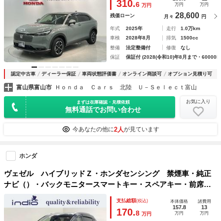
310.
6
万円
万円
万円
28,600
残価ローン
月々
円
年式
2025年
走行
1.0万km
車検
2028年8月
排気
1500cc
整備
法定整備付
修復
なし
保証
保証付 (2028(令和10)年8月まで・60000k
認定中古車
ディーラー保証
車両状態評価書
オンライン商談可
オプション見積り可
富山県富山市
Ｈｏｎｄａ Ｃａｒｓ 北陸 Ｕ－Ｓｅｌｅｃｔ富山
お気に入り
まずは在庫確認・見積依頼
無料通話でお問い合わせ
2人
今あなたの他に
が見ています
ホンダ
ヴェゼル ハイブリッドＺ・ホンダセンシング 禁煙車・純正
ナビ（）・バックモニタースマートキー・スペアキー・前席シ
ートヒーター・ＥＴＣ・アダプティブクルーズコントロール・
支払総額
(税込)
本体価格
諸費用
ＬＥＤヘッドライト・Ｂｌｕｅｔｏｏｔｈ・フルセグＴＶ・電
157.8
13
170.
8
万円
万円
万円
動パーキングブレーキ