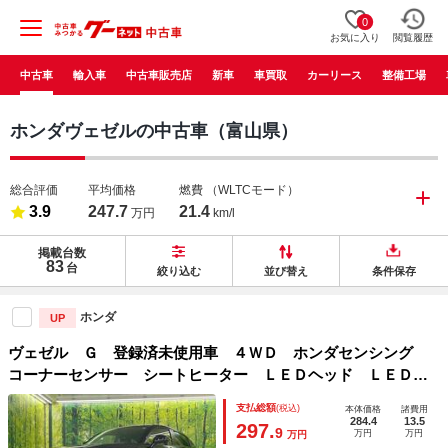
0
お気に入り
閲覧履歴
中古車
輸入車
中古車販売店
新車
車買取
カーリース
整備工場
ホンダヴェゼルの中古車（富山県）
総合評価
平均価格
燃費
（WLTCモード）
3.9
247.7
21.4
万円
km/l
掲載台数
83
台
絞り込む
並び替え
条件保存
ホンダ
UP
ヴェゼル Ｇ 登録済未使用車 ４ＷＤ ホンダセンシング
コーナーセンサー シートヒーター ＬＥＤヘッド ＬＥＤフ
ォグ オートハイビーム オートエアコン スマートキー 純
支払総額
(税込)
本体価格
諸費用
正１６インチアルミ 誤発進抑制機 車線逸脱警報
284.4
13.5
297.
9
万円
万円
万円