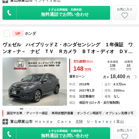
富山県富山市
インディオ富山
お気に入り
まずは在庫確認・見積依頼
無料通話でお問い合わせ
ホンダ
UP
ヴェゼル ハイブリッドＺ・ホンダセンシング １年保証 ワ
ンオ－ナ－ ナビ ＴＶ Ｒカメラ ＢＴオ－ディオ ＤＶ
Ｄ ＥＴＣ ＬＥＤライト ＶＳＡ シ－トヒ－タ－ クルコ
支払総額
(税込)
本体価格
諸費用
ン アルミ スマ－トキ－ スペアキ－ 盗難防止装置 整備
138
10
148
万円
万円
万円
記録簿 ＡＡＣ フォグ
18,400
通常ローン
月々
円
年式
2018年
走行
8.5万km
車検
2027年1月
排気
1500cc
整備
法定整備付
修復
なし
保証
保証付 (12ヶ月・走行無制限)
認定中古車
ディーラー保証
車両状態評価書
オンライン商談可
オプション見積り可
富山県富山市
Ｈｏｎｄａ Ｃａｒｓ 北陸 Ｕ－Ｓｅｌｅｃｔ富山
お気に入り
まずは在庫確認・見積依頼
無料通話でお問い合わせ