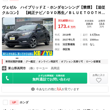
ヴェゼル ハイブリッドＺ・ホンダセンシング【禁煙】【追従
クルコン】 【純正ナビ／ＤＶＤ再生／ＢＬＵＥＴＯＯＴＨオ
ーデイオ／バックカメラ】【電動パーキング】【ハーフレザー
支払総額
(税込)
本体価格
諸費用
シート／シートヒーター】【ビルトインＥＴＣ】【パドルシフ
159.9
13.5
173.
4
万円
万円
万円
ト】【ＬＥＤヘッドライト／フォグ】【保証書】
年式
2018年
走行
3.5万km
車検
2027年1月
排気
1500cc
整備
法定整備無
修復
なし
保証
保証無
車両状態評価書
グー鑑定
オンライン商談可
オプション見積り可
ローン仮審査
富山県高岡市
（株）ケーユー 高岡店
お気に入り
まずは在庫確認・見積依頼
無料通話でお問い合わせ
3人
今あなたの他に
が見ています
ホンダ
UP