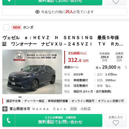
無料通話でお問い合わせ
20人
今あなたの他に
が見ています
ホンダ
NEW
ヴェゼル ｅ：ＨＥＶＺ Ｈ ＳＥＮＳＩＮＧ 最長５年保
証 ワンオーナー ナビＶＸＵ－２４５ＶＺｉ ＴＶ Ｒカメ
ラ ＣＤ録音 ＢＴオ－ディオ ＤＶＤ ＥＴＣ ＬＥＤライ
支払総額
(税込)
本体価格
諸費用
ト ＶＳＡ シートヒーター クルコン Ｐテールゲート
299.8
12.8
312.
6
万円
万円
万円
29,000
残価ローン
月々
円
年式
2023年
走行
1.9万km
車検
車検整備付
排気
1500cc
整備
法定整備付
修復
なし
保証
保証付 (24ヶ月・走行無制限)
認定中古車
ディーラー保証
車両状態評価書
オンライン商談可
オプション見積り可
富山県射水市
Ｈｏｎｄａ Ｃａｒｓ 北陸 小杉店
お気に入り
まずは在庫確認・見積依頼
無料通話でお問い合わせ