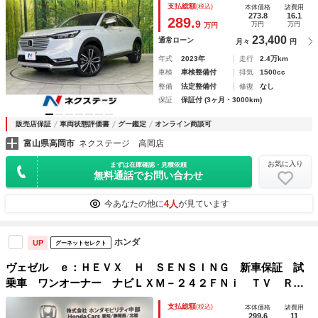
支払総額
(税込)
本体価格
諸費用
トフォグ 純正１８インチアルミホイール シートヒーター
273.8
16.1
289.
9
万円
万円
万円
23,400
通常ローン
月々
円
年式
2023年
走行
2.4万km
車検
車検整備付
排気
1500cc
整備
法定整備付
修復
なし
保証
保証付 (3ヶ月・3000km)
販売店保証
車両状態評価書
グー鑑定
オンライン商談可
富山県高岡市
ネクステージ 高岡店
お気に入り
まずは在庫確認・見積依頼
無料通話でお問い合わせ
4人
今あなたの他に
が見ています
ホンダ
UP
グーネットセレクト
ヴェゼル ｅ：ＨＥＶＸ Ｈ ＳＥＮＳＩＮＧ 新車保証 試
乗車 ワンオーナー ナビＬＸＭ－２４２ＦＮｉ ＴＶ Ｒカ
メラ ＢＴオ－ディオ ドラレコ ＥＴＣ ＬＥＤライト Ｖ
支払総額
(税込)
本体価格
諸費用
ＳＡ シートヒーター クルコン アルミ フォグ ＡＡＣ
299.6
11