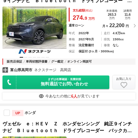
９インチナビ Ｂｌｕｅｔｏｏｔｈ ドライブレコーダー バ
ックカメラ フルセグ ＥＴＣ 禁煙車 シーケンシャルター
支払総額
(税込)
本体価格
諸費用
ンランプ フロントフォグ パワーバックドア スマートキー
263.3
11.6
274.
9
万円
万円
万円
22,200
通常ローン
月々
円
年式
2022年
走行
4.8万km
車検
2027年9月
排気
1500cc
整備
法定整備付
修復
なし
保証
保証付 (3ヶ月・3000km)
販売店保証
車両状態評価書
グー鑑定
オンライン商談可
富山県高岡市
ネクステージ 高岡店
お気に入り
まずは在庫確認・見積依頼
無料通話でお問い合わせ
6人
今あなたの他に
が見ています
ホンダ
UP
ヴェゼル ｅ：ＨＥＶ Ｚ ホンダセンシング 純正９インチ
ナビ Ｂｌｕｅｔｏｏｔｈ ドライブレコーダー バックカメ
ラ フルセグ 禁煙車 ＬＥＤシーケンシャルランプ フロン