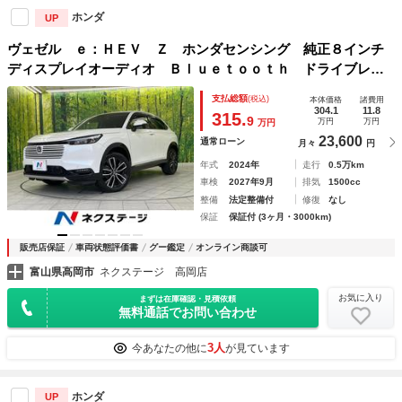
ホンダ
UP
ヴェゼル ｅ：ＨＥＶ Ｚ ホンダセンシング 純正８インチ
ディスプレイオーディオ Ｂｌｕｅｔｏｏｔｈ ドライブレコ
ーダー バックカメラ ＥＴＣ 禁煙車 ＬＥＤヘッドライ
支払総額
(税込)
本体価格
諸費用
ト フロントフォグ 純正１８インチアルミ ＢＳＭ
304.1
11.8
315.
9
万円
万円
万円
23,600
通常ローン
月々
円
年式
2024年
走行
0.5万km
車検
2027年9月
排気
1500cc
整備
法定整備付
修復
なし
保証
保証付 (3ヶ月・3000km)
販売店保証
車両状態評価書
グー鑑定
オンライン商談可
富山県高岡市
ネクステージ 高岡店
お気に入り
まずは在庫確認・見積依頼
無料通話でお問い合わせ
3人
今あなたの他に
が見ています
ホンダ
UP