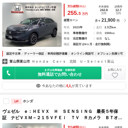
メラ ＢＴオ－ディオ ドラレコ ＥＴＣ ＬＥＤライト Ｖ
支払総額
(税込)
本体価格
諸費用
ＳＡ クルコン アルミ スマ－トキ－ 盗難防止装置 ＡＡ
242.8
12.7
255.
5
万円
万円
万円
Ｃ
21,900
据置ローン
月々
円
年式
2023年
走行
2.5万km
車検
車検整備付
排気
1500cc
整備
法定整備付
修復
なし
保証
保証付 (24ヶ月・走行無制限)
認定中古車
ディーラー保証
車両状態評価書
オンライン商談可
オプション見積り可
富山県富山市
Ｈｏｎｄａ Ｃａｒｓ 北陸 Ｕ－Ｓｅｌｅｃｔ富山
お気に入り
まずは在庫確認・見積依頼
無料通話でお問い合わせ
4人
今あなたの他に
が見ています
ホンダ
UP
ヴェゼル ｅ：ＨＥＶＸ Ｈ ＳＥＮＳＩＮＧ 最長５年保
証 ナビＶＸＭ－２１５ＶＦＥｉ ＴＶ Ｒカメラ ＢＴオ－
ディオ ＤＶＤ ＥＴＣ ＬＥＤライト ＶＳＡ シ－トヒ－
支払総額
(税込)
本体価格
諸費用