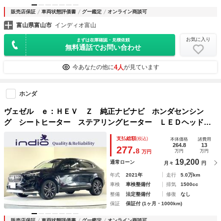
販売店保証
車両状態評価書
グー鑑定
オンライン商談可
富山県富山市
インディオ富山
お気に入り
まずは在庫確認・見積依頼
無料通話でお問い合わせ
4人
今あなたの他に
が見ています
ホンダ
ヴェゼル ｅ：ＨＥＶ Ｚ 純正ナビナビ ホンダセンシン
グ シートヒーター ステアリングヒーター ＬＥＤヘッドラ
イト 純正アルミホイール Ｂｌｕｅｔｏｏｔｈ 充電用ＵＳ
支払総額
(税込)
本体価格
諸費用
Ｂソケット バックモニター
264.8
13
277.
8
万円
万円
万円
19,200
通常ローン
月々
円
年式
2021年
走行
5.0万km
車検
車検整備付
排気
1500cc
整備
法定整備付
修復
なし
保証
保証付 (1ヶ月・1000km)
販売店保証
車両状態評価書
グー鑑定
オンライン商談可