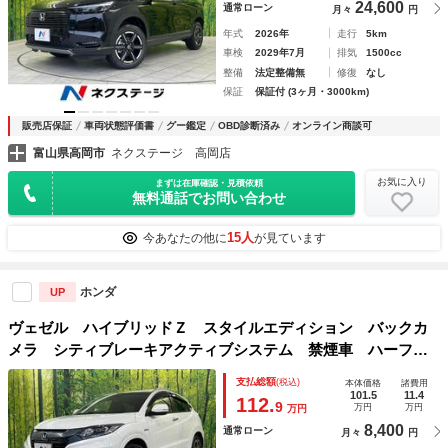
24,600
通常ローン
月々
円
年式
2026年
走行
5km
車検
2029年7月
排気
1500cc
整備
法定整備無
修復
なし
保証
保証付 (3ヶ月・3000km)
販売店保証
車両状態評価書
グー鑑定
OBD診断済み
オンライン商談可
富山県高岡市
ネクステージ 高岡店
お気に入り
まずは在庫確認・見積依頼
無料通話でお問い合わせ
15人
今あなたの他に
が見ています
ホンダ
UP
ヴェゼル ハイブリッドＺ スタイルエディション バックカ
メラ シティブレーキアクティブシステム 禁煙車 ハーフレ
ザーシート スマートキー ＬＥＤヘッド ビルトインＥＴ
支払総額
(税込)
本体価格
諸費用
Ｃ クルコン 純正１７インチアルミ デュアルエアコン Ｂ
101.5
11.4
112.
9
万円
万円
万円
ｌｕｅｔｏｏｔｈ ＣＤ
8,400
通常ローン
月々
円