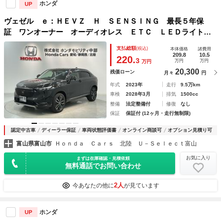
ホンダ
UP
ヴェゼル ｅ：ＨＥＶＺ Ｈ ＳＥＮＳＩＮＧ 最長５年保
証 ワンオーナー オーディオレス ＥＴＣ ＬＥＤライト
ＶＳＡ シートヒーター クルコン アルミ フォグ スマー
支払総額
(税込)
本体価格
諸費用
トキー 盗難防止装置 整備記録簿 ＡＡＣ Ｗエアバック
209.8
10.5
220.
3
万円
万円
万円
20,300
残価ローン
月々
円
年式
2023年
走行
9.5万km
車検
2028年3月
排気
1500cc
整備
法定整備付
修復
なし
保証
保証付 (12ヶ月・走行無制限)
認定中古車
ディーラー保証
車両状態評価書
オンライン商談可
オプション見積り可
富山県富山市
Ｈｏｎｄａ Ｃａｒｓ 北陸 Ｕ－Ｓｅｌｅｃｔ富山
お気に入り
まずは在庫確認・見積依頼
無料通話でお問い合わせ
2人
今あなたの他に
が見ています
ホンダ
UP