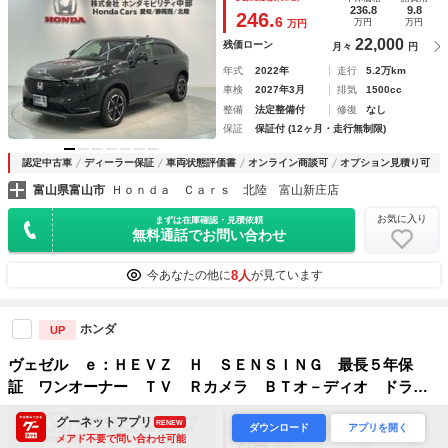
タ－ クルコン アルミ スマ－トキ－ 盗難防止装置 ＡＡ
236.8
9.8
246.
6
万円
万円
万円
Ｃ
22,000
残価ローン
月々
円
年式
2022年
走行
5.2万km
車検
2027年3月
排気
1500cc
整備
法定整備付
修復
なし
保証
保証付 (12ヶ月・走行無制限)
認定中古車
ディーラー保証
車両状態評価書
オンライン商談可
オプション見積り可
富山県富山市
Ｈｏｎｄａ Ｃａｒｓ 北陸 富山新庄店
お気に入り
まずは在庫確認・見積依頼
無料通話でお問い合わせ
8人
今あなたの他に
が見ています
ホンダ
UP
ヴェゼル ｅ：ＨＥＶＺ Ｈ ＳＥＮＳＩＮＧ 最長５年保
証 ワンオーナー ＴＶ Ｒカメラ ＢＴオ－ディオ ドラレ
コ ＥＴＣ ＬＥＤライト ＶＳＡ シートヒーター クルコ
支払総額
グーネットアプリ
(税込)
本体価格
諸費用
RENEW
ダウンロード
アプリを開く
ン Ｐテールゲート アルミ フォグ スマートキー ＡＡＣ
243.8
10.2
254
メアド不要で問い合わせ可能
万円
万円
万円