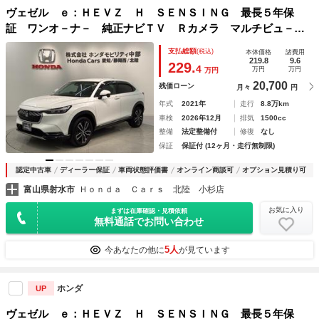
ヴェゼル ｅ：ＨＥＶＺ Ｈ ＳＥＮＳＩＮＧ 最長５年保
証 ワンオ－ナ－ 純正ナビＴＶ Ｒカメラ マルチビュ－
ＢＴオ－ディオ ドラレコ ＥＴＣ ＬＥＤライト ＶＳＡ
支払総額
(税込)
本体価格
諸費用
シ－トヒ－タ－ クルコン アルミ スマ－トキ－ スペアキ
219.8
9.6
229.
4
万円
万円
万円
－
20,700
残価ローン
月々
円
年式
2021年
走行
8.8万km
車検
2026年12月
排気
1500cc
整備
法定整備付
修復
なし
保証
保証付 (12ヶ月・走行無制限)
認定中古車
ディーラー保証
車両状態評価書
オンライン商談可
オプション見積り可
富山県射水市
Ｈｏｎｄａ Ｃａｒｓ 北陸 小杉店
お気に入り
まずは在庫確認・見積依頼
無料通話でお問い合わせ
5人
今あなたの他に
が見ています
ホンダ
UP
ヴェゼル ｅ：ＨＥＶＺ Ｈ ＳＥＮＳＩＮＧ 最長５年保