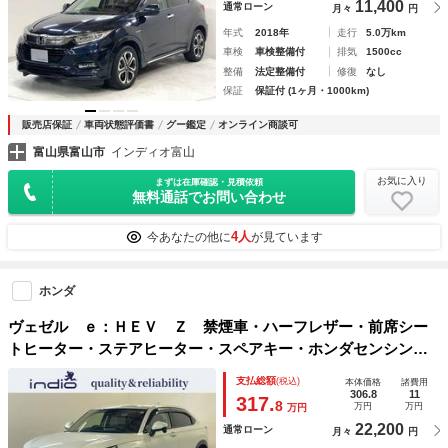
11,400
通常ローン
月々
円
年式
2018年
走行
5.0万km
車検
車検整備付
排気
1500cc
整備
法定整備付
修復
なし
保証
保証付 (1ヶ月・1000km)
販売店保証
車両状態評価書
グー鑑定
オンライン商談可
富山県富山市
インディオ富山
お気に入り
まずは在庫確認・見積依頼
無料通話でお問い合わせ
4人
今あなたの他に
が見ています
ホンダ
ヴェゼル ｅ：ＨＥＶ Ｚ 禁煙車・ハーフレザー・前席シー
トヒーター・ステアヒーター・スペアキー・ホンダセンシン
グ・エンジンスターター・パワーバックドア・純正ディスプレ
支払総額
(税込)
本体価格
諸費用
イナビ・バックカメラ・ワイヤレス充電・ＥＴＣ２．０・ＢＳ
306.8
11
317.
8
万円
万円
万円
Ｍ
22,200
通常ローン
月々
円