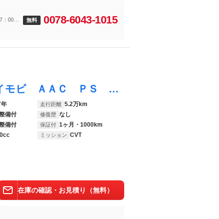
0078-6043-1015
7：00ま
無料
Ｎ－ＯＮＥ Ｇ 運転席助手席エアバッグ イモビ ＡＡＣ ＰＳ 運転席エアバック 衝突安全ボディ ＡＢＳ パワーウインド
7年
5.2万km
走行距離
整備付
なし
修復歴
整備付
1ヶ月・1000km
保証付
0cc
CVT
ミッション
在庫の確認・お見積り（無料）