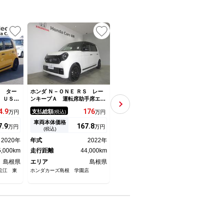
Ｓ ター
ホンダ Ｎ－ＯＮＥ ＲＳ レー
ホンダ Ｎ－ＯＮＥ ＲＳ ０
ホンダ
 ＵＳＢ
ンキープＡ 運転席助手席エア
２ あんしんパッケージ 横滑
ケー
盗難防止
バッグ ＬＥＤヘッドライト付
り防止装置 ナビ バックカメ
Ｃ 
4.
9
176
131.
2
支払総額
支払総額
支払
万円
(税込)
万円
(税込)
万円
グストッ
き サイドエアバッグ エア
ラ ＥＴＣ 充電用ＵＳＢジャ
ｌｕ
ズコント
Ｂ シートヒータ 横滑り防止
ック ディスチャージヘッドラ
Ｖ 
車両本体価格
車両本体価格
車両
7.
9
167.
8
123
万円
万円
万円
Ａ ＬＥ
機能 インテリキー オートク
イト クルーズコントロール
機能
(税込)
(税込)
 ＡＢ
ルーズコントロール ＡＡＣ
パドルシフト アルミホイー
2020年
年式
2022年
年式
2019年
年式
アＢ
ＡＢＳ キーフリー
ル スマートキー
5,000km
走行距離
44,000km
走行距離
42,000km
走行
島根県
エリア
島根県
エリア
島根県
エリ
松江 東
ホンダカーズ島根 学園店
ホンダカーズ島根中央 ネットギ
（株）
ャラリー ＷＥＢ限定拠点