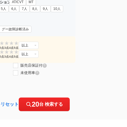
ション
AT/CVT
MT
5人
6人
7人
8人
9人
10人
グー故障診断済み
★
★
★
★
以上
2点
3点
4点
5点
★
★
★
★
以上
2点
3点
4点
5点
販売店保証付
?
未使用車
?
20
をリセット
台 検索する