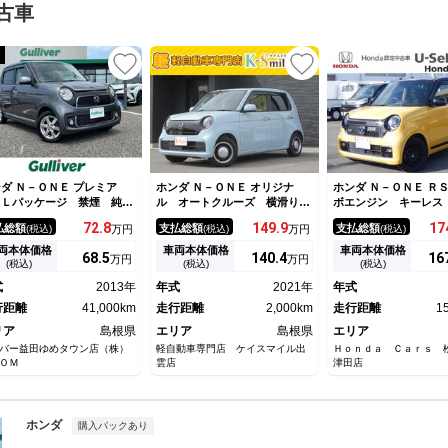
古車
ダ Ｎ－ＯＮＥ プレミア
ホンダ Ｎ－ＯＮＥ オリジナ
ホンダ Ｎ－ＯＮＥ Ｒ
・Ｌパッケージ 禁煙 純正
ル オートクルーズ 横滑り防
ボエンジン キーレス
Ａ Ｂカメラ ＨＤＭＩ Ｕ
止 サイドエアバッグ コーナ
接続 シートヒータ 
72.
8
149.
9
17
払総額
支払総額
支払総額
(税込)
万円
(税込)
万円
(税込)
Ｂ ＢＴ 横滑り防止装置
ーセンサー イモビ ＬＥＤヘ
システム アイドリン
ップアップシート Ｈ．Ｉ．
ッド オートエアコン キーフ
プ機能 オートクルー
両本体価格
車両本体価格
車両本体価格
68.
5
140.
4
16
万円
万円
 フォグランプ オートライ
リー ｉストップ パワーウィ
ロール ＡＡＣ ＶＳ
(税込)
(税込)
(税込)
 Ｐスタート スマートキ
ンドウ パワーステアリング
Ｄライト ナビ＆ＴＶ
式
2013年
年式
2021年
年式
 スペアキー 純正フロアマ
ＷＡＢ エアバッグ ＡＢＳ
Ｓ リアセンサー エ
ト 純正アルミホイール
行距離
41,000km
走行距離
2,000km
走行距離
1
リア
島根県
エリア
島根県
エリア
バー益田ゆめタウン店（株）
軽自動車専門店 ケイスマイル出
Ｈｏｎｄａ Ｃａｒｓ 
ＯＭ
雲店
津田店
ホンダ
購入パックあり