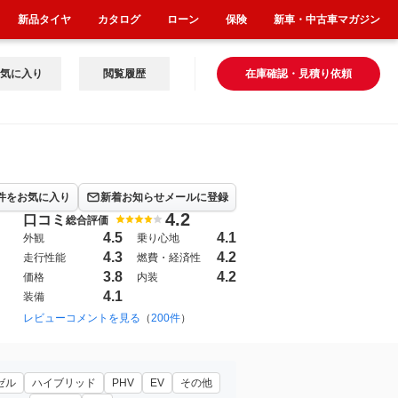
新品タイヤ
カタログ
ローン
保険
新車・中古車マガジン
気に入り
閲覧履歴
在庫確認・見積り依頼
件をお気に入り
新着お知らせメールに登録
4.2
口コミ
総合評価
4.5
4.1
外観
乗り心地
4.3
4.2
走行性能
燃費・経済性
3.8
4.2
価格
内装
4.1
装備
レビューコメントを見る
（
200件
）
ゼル
ハイブリッド
PHV
EV
その他