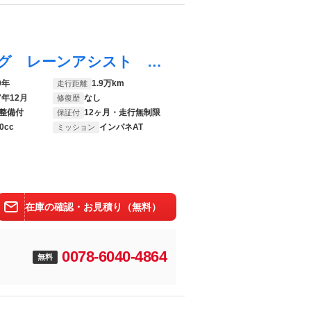
Ｎ－ＯＮＥ プレミアムツアラー エアバッグ レーンアシスト ＬＥＤヘッドライト フルオートエアコン シートヒーター ＥＴＣ ＶＳＡ サイドエアバッグ スマートキー オートクルーズコントロール Ｗエアバッグ
0年
1.9万km
走行距離
7年12月
なし
修復歴
整備付
12ヶ月・走行無制限
保証付
0cc
インパネAT
ミッション
在庫の確認・お見積り（無料）
0078-6040-4864
無料