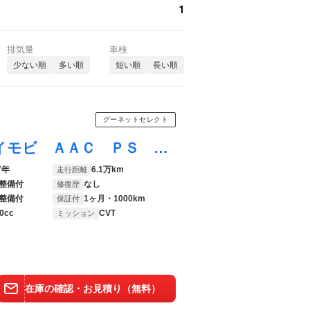
1
排気量
車検
少ない順
多い順
短い順
長い順
グーネットセレクト
Ｎ－ＯＮＥ Ｇ 運転席助手席エアバッグ イモビ ＡＡＣ ＰＳ 運転席エアバック 衝突安全ボディ ＡＢＳ パワーウインド
7年
6.1万km
走行距離
整備付
なし
修復歴
整備付
1ヶ月・1000km
保証付
0cc
CVT
ミッション
在庫の確認・お見積り（無料）