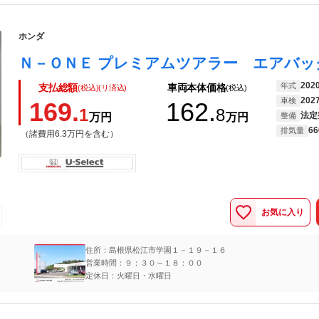
ホンダ
202
年式
支払総額
車両本体価格
(税込)(リ済込)
(税込)
202
車検
169.
162.
1
8
法定
万円
万円
整備
66
排気量
（諸費用6.3万円を含む）
お気に入り
住所：島根県松江市学園１－１９－１６
営業時間：９：３０～１８：００
定休日：火曜日・水曜日