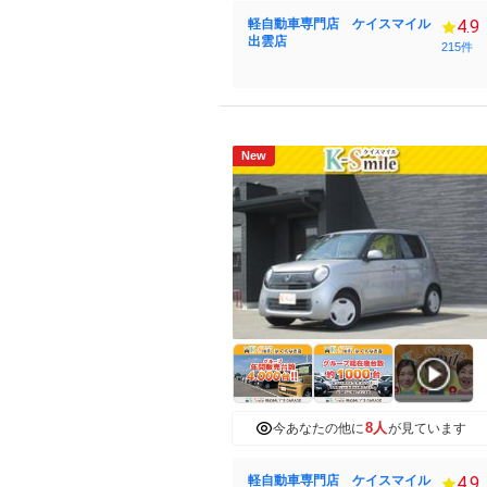
軽自動車専門店 ケイスマイル
4.9
出雲店
215件
New
8人
今あなたの他に
が見ています
軽自動車専門店 ケイスマイル
4.9