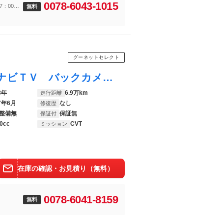
0078-6043-1015
7：00ま
無料
グーネットセレクト
Ｎ－ＯＮＥ プレミアム ２トーンカラー ナビＴＶ バックカメラ ＥＴＣ ドラレコ
8年
6.9万km
走行距離
7年6月
なし
修復歴
整備無
保証無
保証付
0cc
CVT
ミッション
在庫の確認・お見積り（無料）
0078-6041-8159
無料