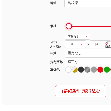
島根県
地域
マガジン
車カタログ
価格
自動車ローン
ローン
ロー
～
月々支払
頭金
保険
年式
レビュー
走行距離
車体色
価格相場
教習所
詳細条件で絞り込む
用語集