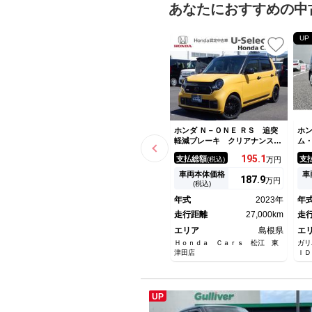
あなたにおすすめの中
UP
ホンダ Ｎ－ＯＮＥ ＲＳ 追突
ホン
軽減ブレーキ クリアナンスソ
ム
ナー ＬＥＤランプ Ｒカメ
Ｄ
195.
1
支払総額
支
(税込)
万円
オートＬＥＤ ターボエンジ
Ｓ
ン ＥＳＣ ＤＶＤ再生 ワン
チ
車両本体価格
車
187.
9
万円
オーナー車 スマキー シート
Ｄ
(税込)
ヒータ 電動格納ミラー Ａラ
ト
年式
2023年
年
イト ＡＢＳ キーフリー
ー
走行距離
27,000km
ッ
走
エリア
島根県
エ
Ｈｏｎｄａ Ｃａｒｓ 松江 東
ガリ
津田店
ＩＤ
UP