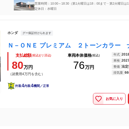
営業時間：10:00～18:30（第1火曜日は18：00まで・第2火曜日は1
で）
定休日：水曜日
ホンダ
グー保証付けられます
201
年式
支払総額
車両本体価格
(税込)(リ済込)
(税込)
202
車検
80
76
法定
万円
万円
整備
66
排気量
（諸費用4万円を含む）
4
4
外装
内装
機関／正常
お気に入り