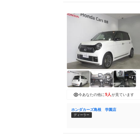
9人
今あなたの他に
が見ています
ホンダカーズ島根 学園店
ディーラー