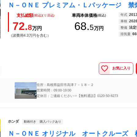
201
年式
支払総額
車両本体価格
(税込)(リ済込)
(税込)
202
車検
72.
68.
8
5
法定
万円
万円
整備
66
排気量
（諸費用4.3万円を含む）
お気に入り
住所：島根県益田市高津７－１８－２
営業時間：09:00-19:00
定休日：ご連絡ください⇒【無料通話】0120-50-8273
ホンダ
動画付き
購入パックあり