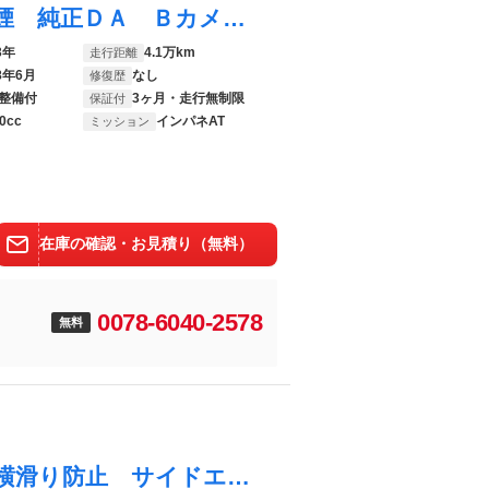
Ｎ－ＯＮＥ プレミアム・Ｌパッケージ 禁煙 純正ＤＡ Ｂカメラ ＨＤＭＩ ＵＳＢ ＢＴ 横滑り防止装置 チップアップシート Ｈ．Ｉ．Ｄ フォグランプ オートライト Ｐスタート スマートキー スペアキー 純正フロアマット 純正アルミホイール
3年
4.1万km
走行距離
8年6月
なし
修復歴
整備付
3ヶ月・走行無制限
保証付
0cc
インパネAT
ミッション
在庫の確認・お見積り（無料）
0078-6040-2578
無料
Ｎ－ＯＮＥ オリジナル オートクルーズ 横滑り防止 サイドエアバッグ コーナーセンサー イモビ ＬＥＤヘッド オートエアコン キーフリー ｉストップ パワーウィンドウ パワーステアリング ＷＡＢ エアバッグ ＡＢＳ