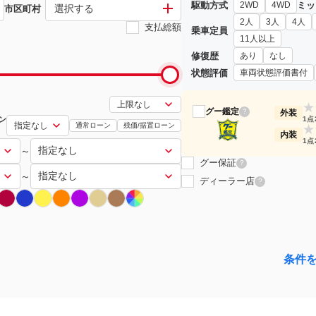
駆動方式
ミッ
2WD
4WD
選択する
市区町村
2人
3人
4人
支払総額
乗車定員
11人以上
修復歴
あり
なし
状態評価
車両状態評価書付
★
グー鑑定
?
外装
ン
1点
通常ローン
残価/据置ローン
★
内装
1点
～
グー保証
?
～
ディーラー店
?
条件