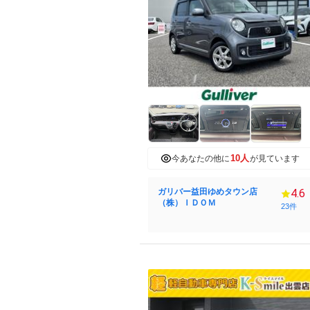
10人
今あなたの他に
が見ています
ガリバー益田ゆめタウン店
4.6
（株）ＩＤＯＭ
23件