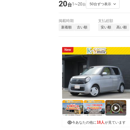
20
1
20
〜
台
台
掲載時期
支払総額
新着順
古い順
安い順
高い順
New
18人
今あなたの他に
が見ています