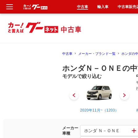
中古車
輸入車
中古車販売
新車
中古車
中古車
メーカー・ブランド一覧
ホンダの
輸入車
ホンダＮ－ＯＮＥの中
クルマ買取
モデルで絞り込む
カーリース
タイヤ交換
2012年11月~2020年3月（1940）
2020年11月~（1203）
整備工場
メーカー
ホンダ Ｎ－ＯＮＥ
車種
車検