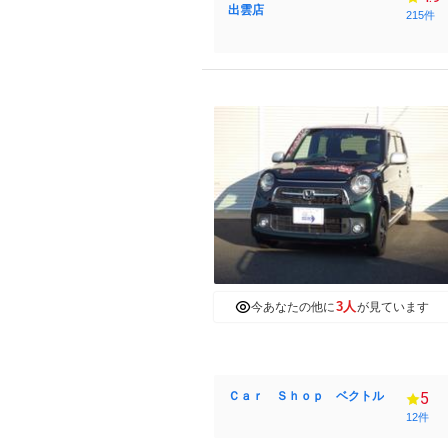
出雲店
215件
3人
今あなたの他に
が見ています
Ｃａｒ Ｓｈｏｐ ベクトル
5
12件