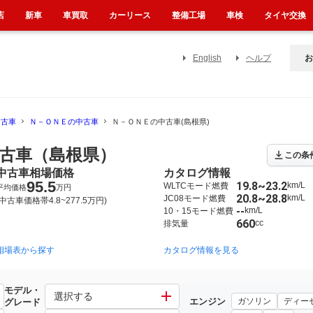
店
新車
車買取
カーリース
整備工場
車検
タイヤ交換
English
ヘルプ
お
中古車
Ｎ－ＯＮＥの中古車
Ｎ－ＯＮＥの中古車(島根県)
古車（島根県）
この条
中古車相場価格
カタログ情報
95.5
19.8~23.2
km/L
WLTCモード燃費
平均価格
万円
20.8~28.8
km/L
JC08モード燃費
(中古車価格帯4.8~277.5万円)
--
km/L
10・15モード燃費
660
cc
排気量
相場表から探す
2012年11月~2020年3月（1940）
カタログ情報を見る
2020年11月~（1203）
モデル・
選択する
エンジン
ガソリン
ディー
グレード