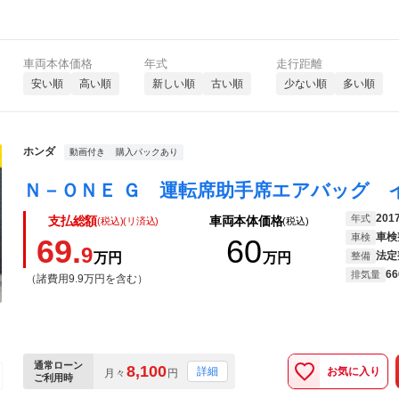
車両本体価格
年式
走行距離
安い順
高い順
新しい順
古い順
少ない順
多い順
ホンダ
動画付き
購入パックあり
201
年式
支払総額
車両本体価格
(税込)(リ済込)
(税込)
車検
車検
69.
60
9
法定
万円
万円
整備
66
排気量
（諸費用9.9万円を含む）
通常ローン
8,100
お気に入り
詳細
月々
円
ご利用時