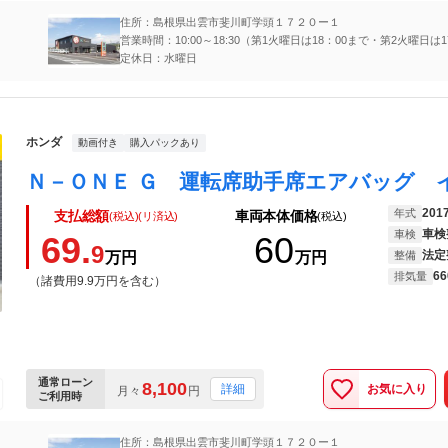
住所：島根県出雲市斐川町学頭１７２０ー１
営業時間：10:00～18:30（第1火曜日は18：00まで・第2火曜日は1
で）
定休日：水曜日
ホンダ
動画付き
購入パックあり
201
年式
支払総額
車両本体価格
(税込)(リ済込)
(税込)
車検
車検
69.
60
9
法定
万円
万円
整備
66
排気量
（諸費用9.9万円を含む）
通常ローン
8,100
お気に入り
詳細
月々
円
ご利用時
住所：島根県出雲市斐川町学頭１７２０ー１