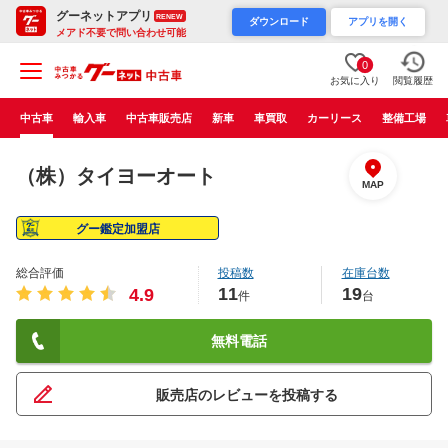
グーネットアプリ
RENEW
ダウンロード
アプリを開く
メアド不要で問い合わせ可能
0
お気に入り
閲覧履歴
中古車
輸入車
中古車販売店
新車
車買取
カーリース
整備工場
（株）タイヨーオート
MAP
グー鑑定加盟店
総合評価
投稿数
在庫台数
11
19
4.9
件
台
無料電話
販売店のレビューを投稿する