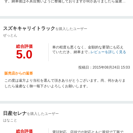
す。納車後は不具合無いように整備しておりますが何かありましたら遠慮な
く言ってください。
スズキキャリイトラック
を購入したユーザー
ぜっとん
総合評価
車の程度も悪くなく、金額的な要望にも応え
5.0
ていただき、納車まで...
レビューを詳しく見る
投稿日：2015年08月24日 15:03
販売店からの返答
この度は遠方より当社を選んで頂きありがとうございます。尚、何かありま
したら遠慮なく御一報下さいよろしくお願いします。
日産セレナ
を購入したユーザー
はなこと
総合評価
電話対応、店頭での対応ともに親切で丁寧で