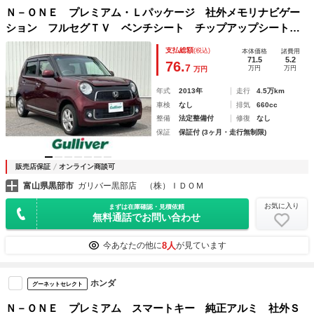
Ｎ－ＯＮＥ プレミアム・Ｌパッケージ 社外メモリナビゲー
ション フルセグＴＶ ベンチシート チップアップシート
純正フロアマット 純正アルミホイール スマートキー ＨＩ
支払総額
(税込)
本体価格
諸費用
Ｄヘッドライト オートライト フォグランプ ＩＳＯＦＩ
71.5
5.2
76.
7
万円
万円
万円
Ｘ ドアバイザー
年式
2013年
走行
4.5万km
車検
なし
排気
660cc
整備
法定整備付
修復
なし
保証
保証付 (3ヶ月・走行無制限)
販売店保証
オンライン商談可
富山県黒部市
ガリバー黒部店 （株）ＩＤＯＭ
お気に入り
まずは在庫確認・見積依頼
無料通話でお問い合わせ
8人
今あなたの他に
が見ています
ホンダ
グーネットセレクト
Ｎ－ＯＮＥ プレミアム スマートキー 純正アルミ 社外Ｓ