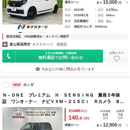
15,000
通常ローン
月々
円
年式
2023年
走行
0.8万km
車検
2028年2月
排気
660cc
整備
法定整備付
修復
なし
保証
保証付 (3ヶ月・3000km)
販売店保証
OBD診断済み
オンライン商談可
富山県高岡市
ネクステージ 高岡店
お気に入り
まずは在庫確認・見積依頼
無料通話でお問い合わせ
39人
今あなたの他に
が見ています
ホンダ
NEW
Ｎ－ＯＮＥ プレミアム Ｈ ＳＥＮＳＩＮＧ 最長５年保
証 ワンオ－ナ－ ナビＶＸＭ－２１５Ｃｉ Ｒカメラ ＢＴ
オ－ディオ ドラレコ シ－トヒ－タ－ ＬＥＤライト ＶＳ
支払総額
(税込)
本体価格
諸費用
Ａ クルコン アルミ スマ－トキ－ 盗難防止装置 ＡＡＣ
133
7.8
140.
8
万円
万円
万円
12,900
残価ローン
月々
円