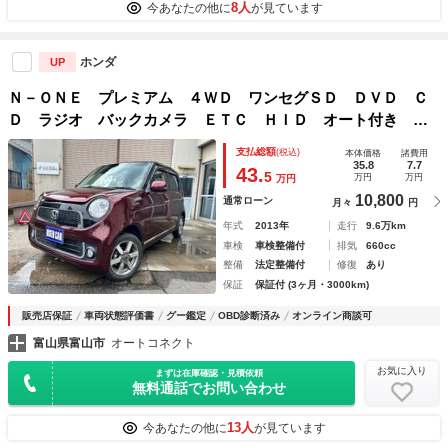
8人
今あなたの他に
が見ています
ホンダ
UP
Ｎ－ＯＮＥ プレミアム ４ＷＤ ワンセグＳＤ ＤＶＤ Ｃ
Ｄ ラジオ バックカメラ ＥＴＣ ＨＩＤ オート付き フ
ォグ アイドリングストップ ステアリングリモコン ベンチ
支払総額
(税込)
本体価格
諸費用
シート
35.8
7.7
43.
5
万円
万円
万円
10,800
通常ローン
月々
円
年式
2013年
走行
9.6万km
車検
車検整備付
排気
660cc
整備
法定整備付
修復
あり
保証
保証付 (3ヶ月・3000km)
販売店保証
車両状態評価書
グー鑑定
OBD診断済み
オンライン商談可
富山県富山市
オートコネクト
お気に入り
まずは在庫確認・見積依頼
無料通話でお問い合わせ
13人
今あなたの他に
が見ています