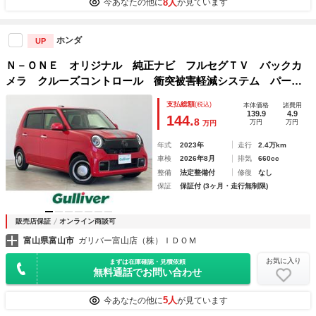
8人
今あなたの他に
が見ています
ホンダ
UP
Ｎ－ＯＮＥ オリジナル 純正ナビ フルセグＴＶ バックカ
メラ クルーズコントロール 衝突被害軽減システム パーキ
ングアシスト レーンキープアシスト コーナーセンサー ハ
支払総額
(税込)
本体価格
諸費用
ーフレザー ＬＥＤデッドライト スマートキー×２
139.9
4.9
144.
8
万円
万円
万円
年式
2023年
走行
2.4万km
車検
2026年8月
排気
660cc
整備
法定整備付
修復
なし
保証
保証付 (3ヶ月・走行無制限)
販売店保証
オンライン商談可
富山県富山市
ガリバー富山店（株）ＩＤＯＭ
お気に入り
まずは在庫確認・見積依頼
無料通話でお問い合わせ
5人
今あなたの他に
が見ています