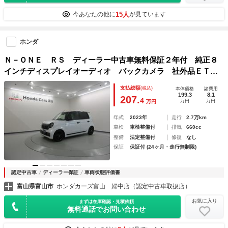
15人
今あなたの他に
が見ています
ホンダ
Ｎ－ＯＮＥ ＲＳ ディーラー中古車無料保証２年付 純正８
インチディスプレイオーディオ バックカメラ 社外品ＥＴ
Ｃ レーンキープＡ 運転席助手席エアバッグ ＬＥＤヘッド
支払総額
(税込)
本体価格
諸費用
ライト付き １オーナ サイドエアバッグ ＥＣＯＮ
199.3
8.1
207.
4
万円
万円
万円
年式
2023年
走行
2.7万km
車検
車検整備付
排気
660cc
整備
法定整備付
修復
なし
保証
保証付 (24ヶ月・走行無制限)
認定中古車
ディーラー保証
車両状態評価書
富山県富山市
ホンダカーズ富山 婦中店（認定中古車取扱店）
お気に入り
まずは在庫確認・見積依頼
無料通話でお問い合わせ