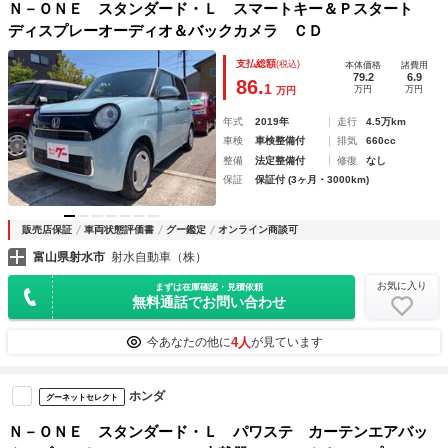
Ｎ－ＯＮＥ スタンダード・Ｌ スマートキー＆Ｐスタート
ディスプレーオーディオ＆バックカメラ ＣＤ
支払総額
(税込)
本体価格
諸費用
79.2
6.9
86.
1
万円
万円
万円
年式
2019年
走行
4.5万km
車検
車検整備付
排気
660cc
整備
法定整備付
修復
なし
保証
保証付 (3ヶ月・3000km)
販売店保証
車両状態評価書
グー鑑定
オンライン商談可
富山県射水市
射水自動車（株）
お気に入り
まずは在庫確認・見積依頼
無料通話でお問い合わせ
4人
今あなたの他に
が見ています
ホンダ
グーネットセレクト
Ｎ－ＯＮＥ スタンダード・Ｌ パワステ カーテンエアバッ