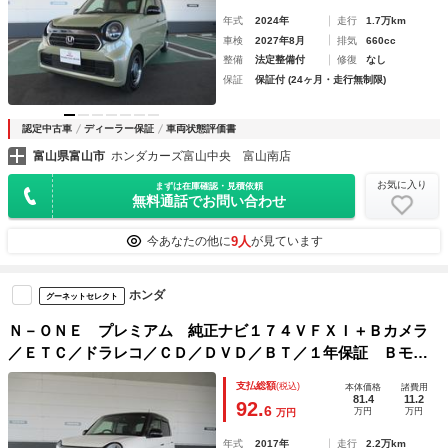
年式
2024年
走行
1.7万km
車検
2027年8月
排気
660cc
整備
法定整備付
修復
なし
保証
保証付 (24ヶ月・走行無制限)
認定中古車
ディーラー保証
車両状態評価書
富山県富山市
ホンダカーズ富山中央 富山南店
お気に入り
まずは在庫確認・見積依頼
無料通話でお問い合わせ
9人
今あなたの他に
が見ています
ホンダ
グーネットセレクト
Ｎ－ＯＮＥ プレミアム 純正ナビ１７４ＶＦＸＩ＋Ｂカメラ
／ＥＴＣ／ドラレコ／ＣＤ／ＤＶＤ／ＢＴ／１年保証 Ｂモニ
ター インテリキー ＡＡＣ ベンチシート ドライブレコー
支払総額
(税込)
本体価格
諸費用
ダー ＡＵＸ 地デジ ＥＳＣ 助手席エアバック キーレス
81.4
11.2
92.
6
万円
万円
万円
年式
2017年
走行
2.2万km