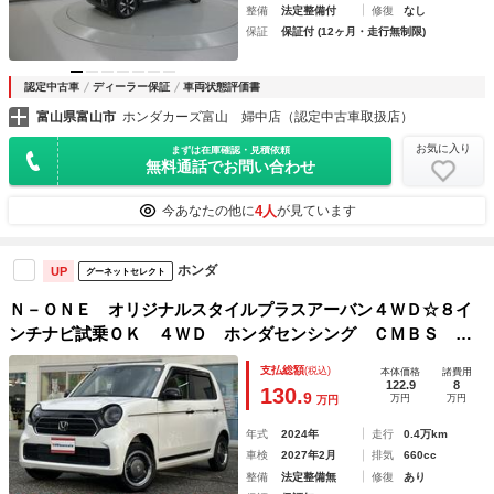
整備
法定整備付
修復
なし
保証
保証付 (12ヶ月・走行無制限)
認定中古車
ディーラー保証
車両状態評価書
富山県富山市
ホンダカーズ富山 婦中店（認定中古車取扱店）
お気に入り
まずは在庫確認・見積依頼
無料通話でお問い合わせ
4人
今あなたの他に
が見ています
ホンダ
UP
グーネットセレクト
Ｎ－ＯＮＥ オリジナルスタイルプラスアーバン４ＷＤ☆８イ
ンチナビ試乗ＯＫ ４ＷＤ ホンダセンシング ＣＭＢＳ レ
ーンキープ アダプティブクルーズコントロール 純正８型ナ
支払総額
(税込)
本体価格
諸費用
ビＴＶ Ｂｌｕｅｔｏｏｔｈ バックカメラ オートハイビー
122.9
8
130.
9
万円
万円
万円
ム ＥＴＣ ドラレコ ハーフレザーシート 試乗ＯＫ
年式
2024年
走行
0.4万km
車検
2027年2月
排気
660cc
整備
法定整備無
修復
あり