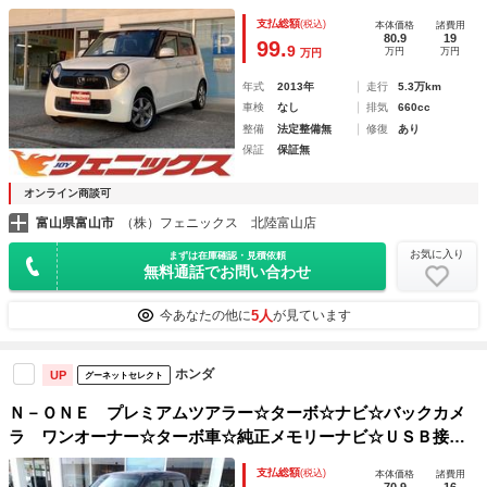
ブルートゥース☆バックカメラ☆ＥＴＣ☆ステアリングリモコ
支払総額
(税込)
本体価格
諸費用
ン☆ディスチャージライト☆スマートキー☆プッシュスタート
80.9
19
99.
9
万円
万円
万円
☆ブラックインテリア☆オートエアコン
年式
2013年
走行
5.3万km
車検
なし
排気
660cc
整備
法定整備無
修復
あり
保証
保証無
オンライン商談可
富山県富山市
（株）フェニックス 北陸富山店
お気に入り
まずは在庫確認・見積依頼
無料通話でお問い合わせ
5人
今あなたの他に
が見ています
ホンダ
UP
グーネットセレクト
Ｎ－ＯＮＥ プレミアムツアラー☆ターボ☆ナビ☆バックカメ
ラ ワンオーナー☆ターボ車☆純正メモリーナビ☆ＵＳＢ接続
☆バックカメラ☆バイキセノンヘッドライト☆横滑り防止☆ス
支払総額
(税込)
本体価格
諸費用
マートキー２個☆プッシュスタート☆ステアリモコン☆フォグ
70.9
16