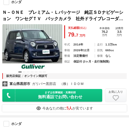
ホンダ
Ｎ－ＯＮＥ プレミアム・Ｌパッケージ 純正ＳＤナビゲーシ
ョン ワンセグＴＶ バックカメラ 社外ドライブレコーダ
ー 純正１４インチアルミホイール 純正ＨＩＤライト スマ
支払総額
(税込)
本体価格
諸費用
ートキー２ケ 純正フロアマット 保証書 取扱説明書 ナビ
76.2
3.5
79.
7
万円
万円
万円
取扱説明書
年式
2014年
走行
1.3万km
車検
2026年12月
排気
660cc
整備
法定整備付
修復
なし
保証
保証付 (3ヶ月・走行無制限)
販売店保証
オンライン商談可
富山県黒部市
ガリバー黒部店 （株）ＩＤＯＭ
お気に入り
まずは在庫確認・見積依頼
無料通話でお問い合わせ
5人
今あなたの他に
が見ています
ホンダ