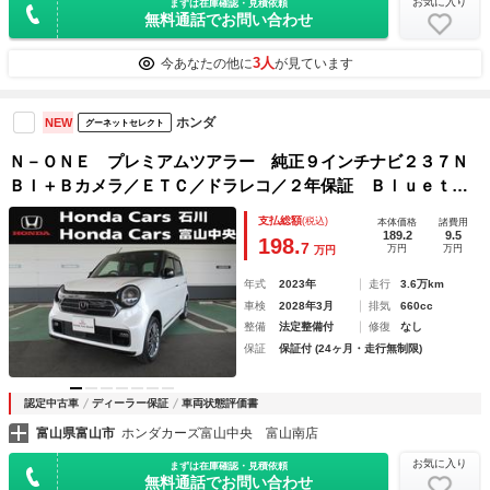
お気に入り
まずは在庫確認・見積依頼
無料通話でお問い合わせ
3人
今あなたの他に
が見ています
ホンダ
NEW
グーネットセレクト
Ｎ－ＯＮＥ プレミアムツアラー 純正９インチナビ２３７Ｎ
ＢＩ＋Ｂカメラ／ＥＴＣ／ドラレコ／２年保証 Ｂｌｕｅｔｏ
ｏｔｈ接続 ハーフレザー 衝突被害軽減ブレーキ ＬＥＤ
支払総額
(税込)
本体価格
諸費用
オートハイビーム スマ－トキ－ オートライト ナビＴＶ
189.2
9.5
198.
7
万円
万円
万円
４ＷＤ
年式
2023年
走行
3.6万km
車検
2028年3月
排気
660cc
整備
法定整備付
修復
なし
保証
保証付 (24ヶ月・走行無制限)
認定中古車
ディーラー保証
車両状態評価書
富山県富山市
ホンダカーズ富山中央 富山南店
お気に入り
まずは在庫確認・見積依頼
無料通話でお問い合わせ