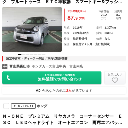
ク ブルートゥース ＥＴＣ車載器 スマートキー＆プッシュ
スタート キーレス エアコン パワーウィンドウ 衝突安全
支払総額
(税込)
本体価格
諸費用
ボディ オートライト バックカメラ ＡＢＳ
79.2
8.7
87.
9
万円
万円
万円
年式
2019年
走行
1.3万km
車検
2026年12月
排気
660cc
整備
法定整備付
修復
なし
保証
保証付 (12ヶ月・走行無制限)
認定中古車
ディーラー保証
車両状態評価書
富山県富山市
ホンダカーズ富山中央 富山南店
お気に入り
まずは在庫確認・見積依頼
無料通話でお問い合わせ
3人
今あなたの他に
が見ています
ホンダ
グーネットセレクト
Ｎ－ＯＮＥ プレミアム リヤカメラ コーナーセンサー Ｅ
ＳＣ ＬＥＤヘッドライト オートエアコン 両席エアバッ