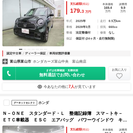
ク シ－トヒ－タ－ 衝突軽減 サイドカーテンエアバック
支払総額
(税込)
本体価格
諸費用
ＡＢＳ クルーズコントロール キーレス
169.4
9.9
179.
3
万円
万円
万円
年式
2025年
走行
0.5万km
車検
2028年3月
排気
660cc
整備
法定整備付
修復
なし
保証
保証付 (24ヶ月・走行無制限)
認定中古車
ディーラー保証
車両状態評価書
富山県富山市
ホンダカーズ富山中央 富山南店
お気に入り
まずは在庫確認・見積依頼
無料通話でお問い合わせ
7人
今あなたの他に
が見ています
ホンダ
グーネットセレクト
Ｎ－ＯＮＥ スタンダード・Ｌ 整備記録簿 スマ－トキ－
ＥＴＣ車載器 ＥＳＣ エアバッグ パワーウインドウ キー
レスエントリー パワーステアリング Ｂカメラ Ｗエアバッ
支払総額
(税込)
本体価格
諸費用
ク アイドリングストップ オートエアコン