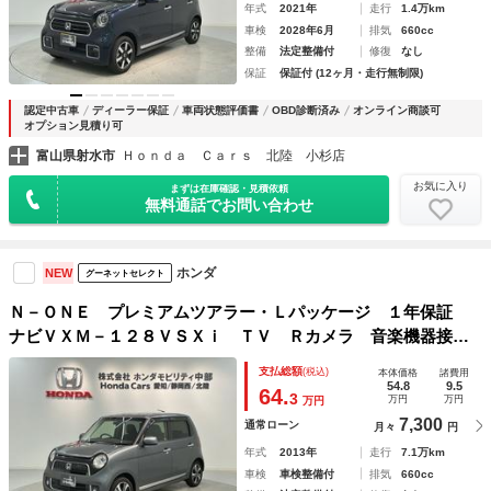
年式
2021年
走行
1.4万km
車検
2028年6月
排気
660cc
整備
法定整備付
修復
なし
保証
保証付 (12ヶ月・走行無制限)
認定中古車
ディーラー保証
車両状態評価書
OBD診断済み
オンライン商談可
オプション見積り可
富山県射水市
Ｈｏｎｄａ Ｃａｒｓ 北陸 小杉店
お気に入り
まずは在庫確認・見積依頼
無料通話でお問い合わせ
ホンダ
NEW
グーネットセレクト
Ｎ－ＯＮＥ プレミアムツアラー・Ｌパッケージ １年保証
ナビＶＸＭ－１２８ＶＳＸｉ ＴＶ Ｒカメラ 音楽機器接
続 ＤＶＤ ドラレコ ＥＴＣ ＶＳＡ クルコン アルミ
支払総額
(税込)
本体価格
諸費用
スマ－トキ－ 盗難防止装置 整備記録簿 ＡＡＣ スペアキ
54.8
9.5
64.
3
万円
万円
万円
－ ドアバイザ－ Ｄレコ
7,300
通常ローン
月々
円
年式
2013年
走行
7.1万km
車検
車検整備付
排気
660cc