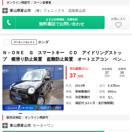
オンライン商談可
ローン仮審査
富山県富山市
（株）フェニックス 北陸富山店
お気に入り
まずは在庫確認・見積依頼
無料通話でお問い合わせ
ホンダ
グーネットセレクト
Ｎ－ＯＮＥ Ｇ スマートキー ＣＤ アイドリングストッ
プ 横滑り防止装置 盗難防止装置 オートエアコン ベンチ
シート 電動格納ミラー 衝突安全ボディ
支払総額
(税込)
本体価格
諸費用
27
10
37
万円
万円
万円
年式
2013年
走行
9.4万km
車検
車検整備付
排気
660cc
整備
法定整備付
修復
なし
保証
保証付 (12ヶ月・走行無制限)
販売店保証
オンライン商談可
富山県富山市
モーターワン