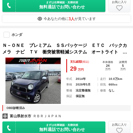
お気に入り
まずは在庫確認・見積依頼
無料通話でお問い合わせ
3人
今あなたの他に
が見ています
ホンダ
Ｎ－ＯＮＥ プレミアム ＳＳパッケージ ＥＴＣ バックカ
メラ ナビ ＴＶ 衝突被害軽減システム オートライト Ｈ
ＩＤ スマートキー アイドリングストップ 電動格納ミラ
支払総額
(税込)
本体価格
諸費用
ー シートヒーター ベンチシート ＣＶＴ 車検２年付き
24
5
29
万円
万円
万円
年式
2014年
走行
10.0万km
車検
2028年5月
排気
660cc
整備
法定整備無
修復
なし
保証
保証無
OBD診断済み
富山県射水市
ＲＢＲＪＡＰＡＮ
お気に入り
まずは在庫確認・見積依頼
無料通話でお問い合わせ