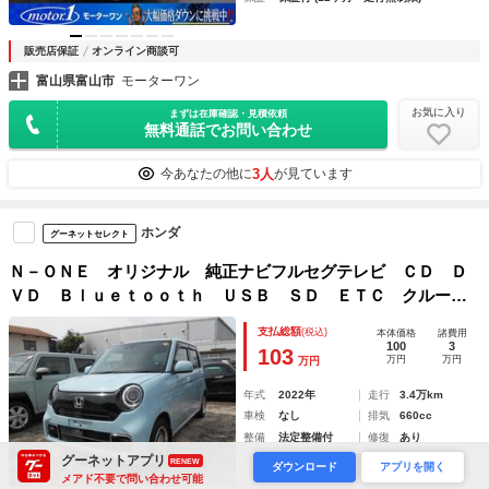
販売店保証
オンライン商談可
富山県富山市
モーターワン
お気に入り
まずは在庫確認・見積依頼
無料通話でお問い合わせ
3人
今あなたの他に
が見ています
ホンダ
グーネットセレクト
Ｎ－ＯＮＥ オリジナル 純正ナビフルセグテレビ ＣＤ Ｄ
ＶＤ Ｂｌｕｅｔｏｏｔｈ ＵＳＢ ＳＤ ＥＴＣ クルーズ
コントロール 電子パーキング ホンダセンシング オートエ
支払総額
(税込)
本体価格
諸費用
アコン オートＬＥＤライト バックカメラ コーナーセンサ
100
3
103
万円
万円
万円
年式
2022年
走行
3.4万km
車検
なし
排気
660cc
整備
法定整備付
修復
あり
保証
保証付 (6ヶ月・5000km)
グーネットアプリ
RENEW
ダウンロード
アプリを開く
メアド不要で問い合わせ可能