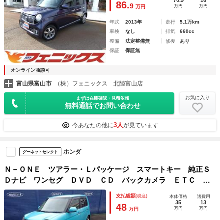
86.
9
万円
万円
万円
ランプ
年式
2013年
走行
5.1万km
車検
なし
排気
660cc
整備
法定整備無
修復
あり
保証
保証無
オンライン商談可
富山県富山市
（株）フェニックス 北陸富山店
お気に入り
まずは在庫確認・見積依頼
無料通話でお問い合わせ
3人
今あなたの他に
が見ています
ホンダ
グーネットセレクト
Ｎ－ＯＮＥ ツアラー・Ｌパッケージ スマートキー 純正Ｓ
Ｄナビ ワンセグ ＤＶＤ ＣＤ バックカメラ ＥＴＣ 前
後ドラレコ オートクルーズ 横滑り防止装置 プッシュスタ
支払総額
(税込)
本体価格
諸費用
ート 純正１４インチアルミ オートエアコン Ｂｌｕｅｔｏ
35
13
48
万円
万円
万円
ｏｔｈ