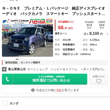
Ｎ－ＯＮＥ プレミアム・Ｌパッケージ 純正ディスプレイオ
ーディオ バックカメラ スマートキー プッシュスタート
アイドリングストップ オートライト Ｂｌｕｅｔｏｏｔｈオ
支払総額
(税込)
本体価格
諸費用
ーディオ ＨＩＤライト フォグライト 純正ＡＷ ウッドパ
57.9
10.5
68.
4
万円
万円
万円
ネル
8,100
通常ローン
月々
円
年式
2013年
走行
6.3万km
車検
車検整備付
排気
660cc
整備
法定整備付
修復
なし
保証
保証付 (1ヶ月・1000km)
販売店保証
オンライン商談可
富山県富山市
オートショップ ハッピー＆ドリーム ～月々１万円から乗れる！フラット７富山店～
お気に入り
まずは在庫確認・見積依頼
無料通話でお問い合わせ
3人
今あなたの他に
が見ています
ホンダ