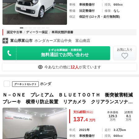
車検
車検整備付
排気
660cc
整備
法定整備付
修復
なし
保証
保証付 (12ヶ月・走行無制限)
認定中古車
ディーラー保証
車両状態評価書
富山県富山市
ホンダカーズ富山中央 富山南店
お気に入り
まずは在庫確認・見積依頼
無料通話でお問い合わせ
12人
今あなたの他に
が見ています
ホンダ
グーネットセレクト
Ｎ－ＯＮＥ プレミアム ＢＬＵＥＴＯＯＴＨ 衝突被害軽減
ブレーキ 横滑り防止装置 リアカメラ クリアランスソナ
ー レーンアシスト ＬＥＤヘッドライト ドラレコ 前席シ
支払総額
(税込)
本体価格
諸費用
ートヒーター カーテンエアバック ＡＡＣ
129.3
8.1
137.
4
万円
万円
万円
年式
2021年
走行
3.2万km
車検
車検整備付
排気
660cc