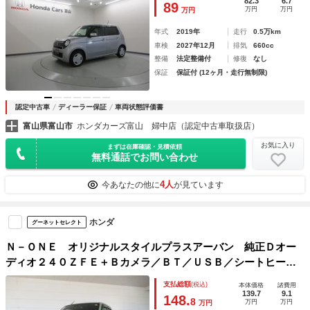
82.3
6.7
89
万円
万円
万円
年式
2019年
走行
0.5万km
車検
2027年12月
排気
660cc
整備
法定整備付
修復
なし
保証
保証付 (12ヶ月・走行無制限)
認定中古車
ディーラー保証
車両状態評価書
富山県富山市
ホンダカーズ富山 婦中店（認定中古車取扱店）
お気に入り
まずは在庫確認・見積依頼
無料通話でお問い合わせ
4人
今あなたの他に
が見ています
ホンダ
グーネットセレクト
Ｎ－ＯＮＥ オリジナルスタイルプラスアーバン 純正Ｄオー
ディオ２４０ＺＦＥ＋Ｂカメラ／ＢＴ／ＵＳＢ／シートヒータ
ー／２年保証 リアコーナーセンサー クルコン レーンアシ
支払総額
(税込)
本体価格
諸費用
スト Ｒカメ サイドエアバッグ Ｂｌｕｅｔｏｏｔｈオーデ
139.7
9.1
148.
8
万円
万円
万円
ィオ ＡＢＳ ＳＲＳ