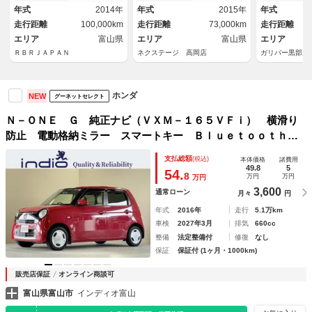
納ミラー シートヒーター ベ
ン Ｂｌｕｅｔｏｏｔｈ Ｃ
キー ＨＩＤ
年式
2014年
年式
2015年
年式
ンチシート ＣＶＴ 車検２年
Ｄ プライバシーガラス サン
ートライト 
走行距離
100,000km
走行距離
73,000km
走行距離
付き
バイザー
ＳＯＦＩＸ 
エリア
富山県
エリア
富山県
エリア
ＲＢＲＪＡＰＡＮ
ネクステージ 高岡店
ガリバー黒部店
ホンダ
NEW
グーネットセレクト
Ｎ－ＯＮＥ Ｇ 純正ナビ（ＶＸＭ－１６５ＶＦｉ） 横滑り
防止 電動格納ミラー スマートキー Ｂｌｕｅｔｏｏｔｈ
フルセグＴＶ スペアキー
支払総額
(税込)
本体価格
諸費用
49.8
5
54.
8
万円
万円
万円
3,600
通常ローン
月々
円
年式
2016年
走行
5.1万km
車検
2027年3月
排気
660cc
整備
法定整備付
修復
なし
保証
保証付 (1ヶ月・1000km)
販売店保証
オンライン商談可
富山県富山市
インディオ富山