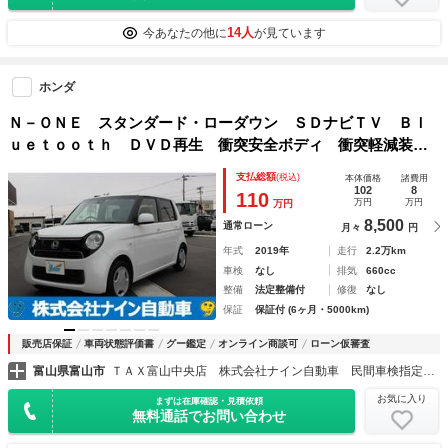
14人
今あなたの他に
が見ています
ホンダ
Ｎ－ＯＮＥ スタンダード・ローダウン ＳＤナビＴＶ Ｂｌ
ｕｅｔｏｏｔｈ ＤＶＤ再生 衝突安全ボディ 衝突軽減装
置 Ｂｌｕｅｔｏｏｔｈオーディオ 盗難防止システム 禁煙
支払総額
(税込)
本体価格
諸費用
車 横滑り防止 スマートキープッシュスタート 助手席エア
102
8
110
万円
万円
万円
バッグ ＥＣＯＮ ＥＴＣ ベンチシート エアコン
8,500
通常ローン
月々
円
年式
2019年
走行
2.2万km
車検
なし
排気
660cc
整備
法定整備付
修復
なし
保証
保証付 (6ヶ月・5000km)
販売店保証
車両状態評価書
グー鑑定
オンライン商談可
ローン仮審査
富山県富山市
ＴＡＸ富山中央店 株式会社ナイン自動車 民間車検指定整備工場
お気に入り
まずは在庫確認・見積依頼
無料通話でお問い合わせ