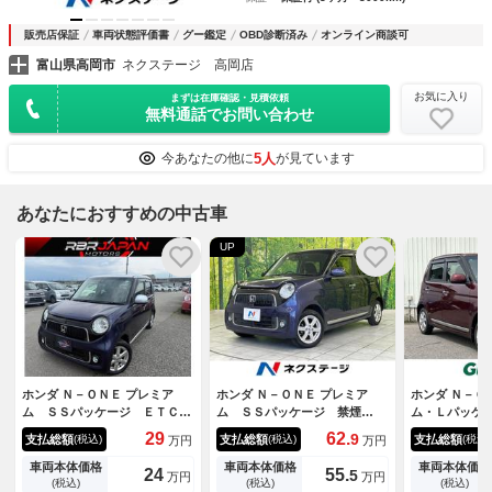
販売店保証
車両状態評価書
グー鑑定
OBD診断済み
オンライン商談可
富山県高岡市
ネクステージ 高岡店
お気に入り
まずは在庫確認・見積依頼
無料通話でお問い合わせ
5人
今あなたの他に
が見ています
あなたにおすすめの中古車
UP
ホンダ Ｎ－ＯＮＥ プレミア
ホンダ Ｎ－ＯＮＥ プレミア
ホンダ Ｎ－Ｏ
ム ＳＳパッケージ ＥＴＣ
ム ＳＳパッケージ 禁煙
ム・Ｌパッケ
バックカメラ ナビ ＴＶ 衝
車 ＳＤナビ 衝突被害軽減
ナビゲーショ
29
62.
9
支払総額
支払総額
支払総額
(税込)
(税込)
(税込)
万円
万円
突被害軽減システム オートラ
システム ＨＩＤヘッド ＥＴ
Ｖ ベンチシ
イト ＨＩＤ スマートキー
Ｃ 純正１４インチアルミ シ
プシート 純
車両本体価格
車両本体価格
車両本体価格
24
55.
5
万円
万円
アイドリングストップ 電動格
ートヒーター オートエアコ
純正アルミホ
(税込)
(税込)
(税込)