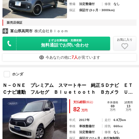
整備
法定整備付
修復
なし
保証
保証付 (3ヶ月・3000km)
販売店保証
富山県高岡市
株式会社Ｂｌｏｏｍ
お気に入り
まずは在庫確認・見積依頼
無料通話でお問い合わせ
7人
今あなたの他に
が見ています
ホンダ
Ｎ－ＯＮＥ プレミアム スマートキー 純正ＳＤナビ ＥＴ
Ｃナビ連動 フルセグ Ｂｌｕｅｔｏｏｔｈ Ｂカメラ ＵＳ
Ｂ ＨＩＤ ドラレコ 純正１４ＡＷ ＦＯＧランプ 盗難防
支払総額
(税込)
本体価格
諸費用
止装置 オートライト フロントウィンドウＵＶ
69
13
82
万円
万円
万円
年式
2017年
走行
6.8万km
車検
車検整備付
排気
660cc
整備
法定整備付
修復
なし
保証
保証付 (12ヶ月・走行無制限)