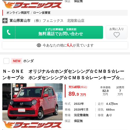
保証
保証無
オンライン商談可
ローン仮審査
富山県富山市
（株）フェニックス 北陸富山店
お気に入り
まずは在庫確認・見積依頼
無料通話でお問い合わせ
6人
今あなたの他に
が見ています
ホンダ
NEW
Ｎ－ＯＮＥ オリジナル☆ホンダセンシング☆ＣＭＢＳ☆レー
ンキープ☆ ホンダセンシング☆ＣＭＢＳ☆レーンキープ☆ア
ダプティブクルコン☆純正インターナビＴＶ☆バックカメラ☆
支払総額
(税込)
本体価格
諸費用
Ｂｌｕｅｔｏｏｔｈ☆ＤＶＤ再生☆ビルトインＥＴＣ☆前後ド
82.9
7
89.
9
万円
万円
万円
ラレコ☆オートＬＥＤライト☆試乗ＯＫ☆ＶＳＡ
年式
2022年
走行
4.4万km
車検
2028年7月
排気
660cc
整備
法定整備無
修復
あり
保証
保証無