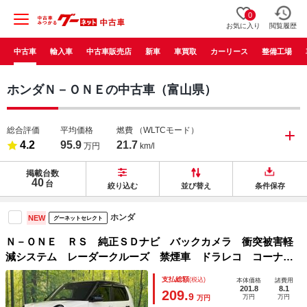
0
お気に入り
閲覧履歴
中古車
輸入車
中古車販売店
新車
車買取
カーリース
整備工場
ホンダＮ－ＯＮＥの中古車（富山県）
総合評価
平均価格
燃費
（WLTCモード）
4.2
95.9
21.7
万円
km/l
掲載台数
40
台
絞り込む
並び替え
条件保存
ホンダ
NEW
グーネットセレクト
Ｎ－ＯＮＥ ＲＳ 純正ＳＤナビ バックカメラ 衝突被害軽
減システム レーダークルーズ 禁煙車 ドラレコ コーナー
センサー スマートキー ＬＥＤヘッド ビルトインＥＴＣ
支払総額
(税込)
本体価格
諸費用
純正１５インチアルミ 車線逸脱警報 オートライト
201.8
8.1
209.
9
万円
万円
万円