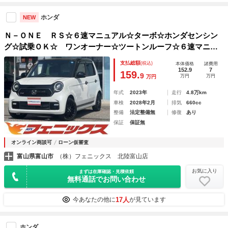
ホンダ
NEW
Ｎ－ＯＮＥ ＲＳ☆６速マニュアル☆ターボ☆ホンダセンシン
グ☆試乗ＯＫ☆ ワンオーナー☆ツートンルーフ☆６速マニュ
アル☆ターボ☆ホンダセンシング☆ＣＭＢＳ☆レーンキープ☆
支払総額
(税込)
本体価格
諸費用
アダプティブクルコン☆純正９型ナビＴＶ☆Ｂｌｕｅｔｏｏｔ
152.9
7
159.
9
万円
万円
万円
ｈ☆バックカメラ☆前席シートヒーター☆試乗ＯＫ
年式
2023年
走行
4.8万km
車検
2028年2月
排気
660cc
整備
法定整備無
修復
あり
保証
保証無
オンライン商談可
ローン仮審査
富山県富山市
（株）フェニックス 北陸富山店
お気に入り
まずは在庫確認・見積依頼
無料通話でお問い合わせ
17人
今あなたの他に
が見ています
ホンダ