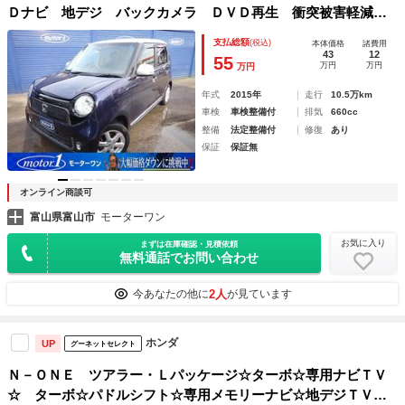
Ｄナビ 地デジ バックカメラ ＤＶＤ再生 衝突被害軽減ブ
レーキ 横滑り防止装置 ＨＩＤヘッドライト オートエアコ
支払総額
(税込)
本体価格
諸費用
ン
43
12
55
万円
万円
万円
年式
2015年
走行
10.5万km
車検
車検整備付
排気
660cc
整備
法定整備付
修復
あり
保証
保証無
オンライン商談可
富山県富山市
モーターワン
お気に入り
まずは在庫確認・見積依頼
無料通話でお問い合わせ
2人
今あなたの他に
が見ています
ホンダ
UP
グーネットセレクト
Ｎ－ＯＮＥ ツアラー・Ｌパッケージ☆ターボ☆専用ナビＴＶ
☆ ターボ☆パドルシフト☆専用メモリーナビ☆地デジＴＶ☆