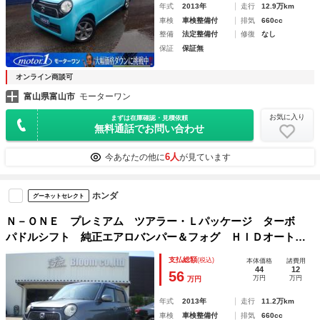
年式
2013年
走行
12.9万km
車検
車検整備付
排気
660cc
整備
法定整備付
修復
なし
保証
保証無
オンライン商談可
富山県富山市
モーターワン
お気に入り
まずは在庫確認・見積依頼
無料通話でお問い合わせ
6人
今あなたの他に
が見ています
ホンダ
グーネットセレクト
Ｎ－ＯＮＥ プレミアム ツアラー・Ｌパッケージ ターボ
パドルシフト 純正エアロバンパー＆フォグ ＨＩＤオートラ
イト ドアミラーウインカー 社外１６ＡＷ 社外メモリーナ
支払総額
(税込)
本体価格
諸費用
ビ フルセグＴＶ バックモニター ＥＴＣ スマートキー＆
44
12
56
万円
万円
万円
プッシュスタート
年式
2013年
走行
11.2万km
車検
車検整備付
排気
660cc