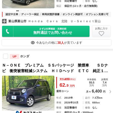
整備
法定整備付
修復
なし
保証
保証付 (12ヶ月・走行無制限)
認定中古車
ディーラー保証
車両状態評価書
オンライン商談可
オプション見積り可
富山県富山市
Ｈｏｎｄａ Ｃａｒｓ 北陸 Ｕ－Ｓｅｌｅｃｔ富山
お気に入り
まずは在庫確認・見積依頼
無料通話でお問い合わせ
38人
今あなたの他に
が見ています
ホンダ
UP
Ｎ－ＯＮＥ プレミアム ＳＳパッケージ 禁煙車 ＳＤナ
ビ 衝突被害軽減システム ＨＩＤヘッド ＥＴＣ 純正１４
インチアルミ シートヒーター オートエアコン Ｂｌｕｅｔ
支払総額
(税込)
本体価格
諸費用
ｏｏｔｈ ＣＤ プライバシーガラス サンバイザー
55.5
7.4
62.
9
万円
万円
万円
6,400
通常ローン
月々
円
年式
2015年
走行
7.3万km
車検
2026年10月
排気
660cc
整備
法定整備付
修復
なし
保証
保証付 (3ヶ月・3000km)