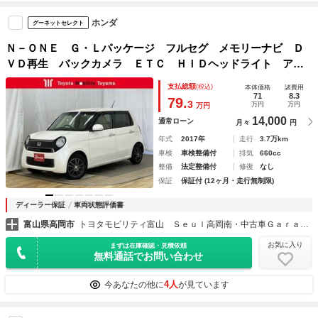
ホンダ
グーネットセレクト
Ｎ－ＯＮＥ Ｇ・Ｌパッケージ フルセグ メモリーナビ Ｄ
ＶＤ再生 バックカメラ ＥＴＣ ＨＩＤヘッドライト アイ
ドリングストップ
支払総額
(税込)
本体価格
諸費用
71
8.3
79.
3
万円
万円
万円
14,000
通常ローン
月々
円
年式
2017年
走行
3.7万km
車検
車検整備付
排気
660cc
整備
法定整備付
修復
なし
保証
保証付 (12ヶ月・走行無制限)
ディーラー保証
車両状態評価書
富山県高岡市
トヨタモビリティ富山 Ｓｅｕｌ高岡南・中古車Ｇａｒａｇｅ高岡
お気に入り
まずは在庫確認・見積依頼
無料通話でお問い合わせ
4人
今あなたの他に
が見ています