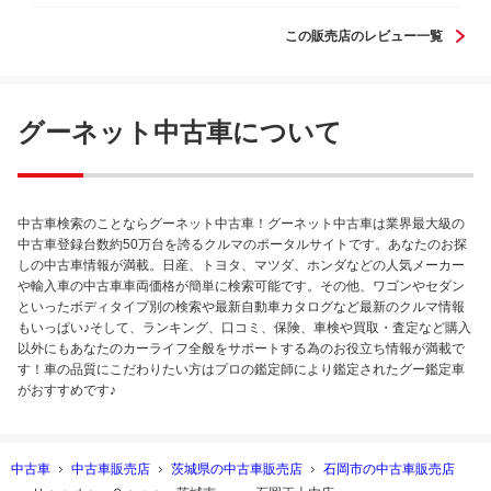
この販売店のレビュー一覧
グーネット中古車について
中古車検索のことならグーネット中古車！グーネット中古車は業界最大級の
中古車登録台数約50万台を誇るクルマのポータルサイトです。あなたのお探
しの中古車情報が満載。日産、トヨタ、マツダ、ホンダなどの人気メーカー
や輸入車の中古車車両価格が簡単に検索可能です。その他、ワゴンやセダン
といったボディタイプ別の検索や最新自動車カタログなど最新のクルマ情報
もいっぱい♪そして、ランキング、口コミ、保険、車検や買取・査定など購入
以外にもあなたのカーライフ全般をサポートする為のお役立ち情報が満載で
す！車の品質にこだわりたい方はプロの鑑定師により鑑定されたグー鑑定車
がおすすめです♪
中古車
中古車販売店
茨城県の中古車販売店
石岡市の中古車販売店