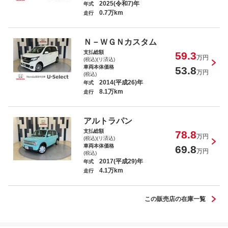
2025(令和7)年
年式
0.7万km
走行
フリード＋ハイブリッド ハイブリッドＧ・
ホンダセンシング
Ｎ－ＷＧＮカスタム
支払総額
59.3
万円
(税込)(リ済込)
車両本体価格
53.8
万円
(税込)
2014(平成26)年
年式
8.1万km
走行
Ｎ－ＢＯＸ Ｇ・Ｌパッケージ
アルトラパン
支払総額
78.8
万円
(税込)(リ済込)
車両本体価格
69.8
万円
(税込)
2017(平成29)年
年式
4.1万km
ヴェゼル ハイブリッドＺ
走行
この販売店の在庫一覧