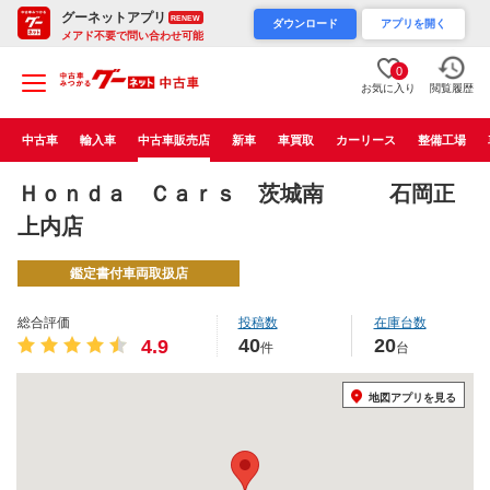
グーネットアプリ
RENEW
ダウンロード
アプリを開く
メアド不要で問い合わせ可能
0
お気に入り
閲覧履歴
中古車
輸入車
中古車販売店
新車
車買取
カーリース
整備工場
Ｈｏｎｄａ Ｃａｒｓ 茨城南 石岡正
上内店
鑑定書付車両取扱店
総合評価
投稿数
在庫台数
40
20
4.9
件
台
地図アプリを見る