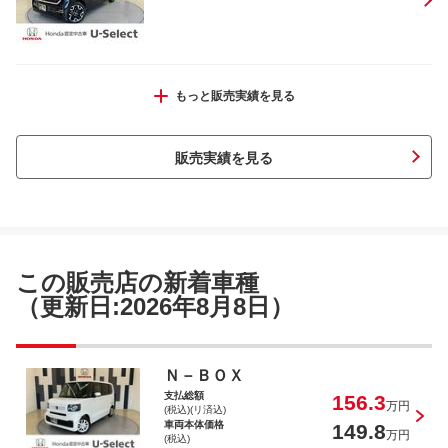
ハイゼットカーゴ デラックス５５ｔｈアニバ
もっと販売実績を見る
ーサリーゴールドエディション
販売実績を見る
フリード Ｇ・ホンダセンシング
この販売店の新着車種
（更新日:2026年8月8日）
ヴェゼル ｅ：ＨＥＶＸ
Ｎ－ＢＯＸ
支払総額
156.3
万円
(税込)(リ済込)
車両本体価格
149.8
万円
(税込)