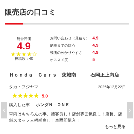
フィット １３Ｇ・Ｆ
販売店の口コミ
4.9
お問い合わせ（見積り）
総合評価
4.9
4.9
納車までの対応
4.9
説明の分かりやすさ
★★★★☆
投稿数：40
5
オススメ度
Ｈｏｎｄａ Ｃａｒｓ 茨城南 石岡正上内店
タカ・フジヤマ
2025年12月22日
★★★★★
5.0
購入した車
ホンダＮ－ＯＮＥ
車両はもちろんの事、接客良し！店舗雰囲気良し！店長、店
舗スタッフ人柄尚良し！車両即購入！
もっと見る