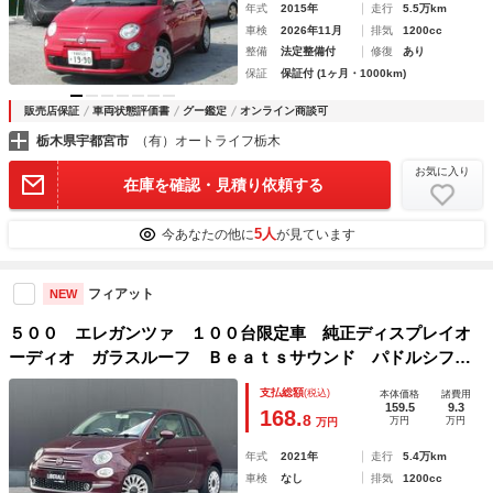
年式
2015年
走行
5.5万km
車検
2026年11月
排気
1200cc
整備
法定整備付
修復
あり
保証
保証付 (1ヶ月・1000km)
販売店保証
車両状態評価書
グー鑑定
オンライン商談可
栃木県宇都宮市
（有）オートライフ栃木
お気に入り
在庫を確認・見積り依頼する
5人
今あなたの他に
が見ています
フィアット
NEW
５００ エレガンツァ １００台限定車 純正ディスプレイオ
ーディオ ガラスルーフ Ｂｅａｔｓサウンド パドルシフ
ト クルーズコントロール ステアリングスイッチ 白革ステ
支払総額
(税込)
本体価格
諸費用
アリング Ｂｌｕｅｔｏｏｔｈ，ＡＵＸ，ＵＳＢ
159.5
9.3
168.
8
万円
万円
万円
年式
2021年
走行
5.4万km
車検
なし
排気
1200cc