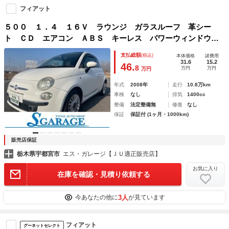
フィアット
５００ １．４ １６Ｖ ラウンジ ガラスルーフ 革シー
ト ＣＤ エアコン ＡＢＳ キーレス パワーウィンドウ
パワーステアリング エアバッグ 盗難防止システム Ｗエア
支払総額
(税込)
本体価格
諸費用
バック
31.6
15.2
46.
8
万円
万円
万円
年式
2008年
走行
10.8万km
車検
なし
排気
1400cc
整備
法定整備無
修復
なし
保証
保証付 (1ヶ月・1000km)
販売店保証
栃木県宇都宮市
エス・ガレージ【ＪＵ適正販売店】
お気に入り
在庫を確認・見積り依頼する
3人
今あなたの他に
が見ています
フィアット
グーネットセレクト