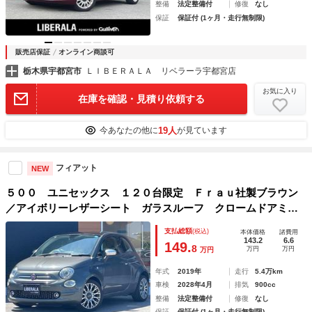
整備
法定整備付
修復
なし
保証
保証付 (1ヶ月・走行無制限)
販売店保証
オンライン商談可
栃木県宇都宮市
ＬＩＢＥＲＡＬＡ リベラーラ宇都宮店
お気に入り
在庫を確認・見積り依頼する
19人
今あなたの他に
が見ています
フィアット
NEW
５００ ユニセックス １２０台限定 Ｆｒａｕ社製ブラウン
／アイボリーレザーシート ガラスルーフ クロームドアミラ
ーカバー 純正１６インチＡＷ ７ｉｎｃＵ－Ｃｏｎｎｅｃ
支払総額
(税込)
本体価格
諸費用
ｔ ＡｐｐｌｅＣａｒＰｌａｙ／ａｎｄｒｏｉｄＡｕｔｏ
143.2
6.6
149.
8
万円
万円
万円
年式
2019年
走行
5.4万km
車検
2028年4月
排気
900cc
整備
法定整備付
修復
なし
保証
保証付 (1ヶ月・走行無制限)