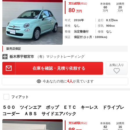
席助手席エアバック エアコン ＵＳＢ パワーウィンドウ
支払総額
(税込)
本体価格
諸費用
60
20
80
万円
万円
万円
年式
2016年
走行
8.3万km
車検
なし
排気
900cc
整備
法定整備付
修復
なし
保証
保証付 (1ヶ月・1000km)
販売店保証
栃木県宇都宮市
（有）マジックトレーディング
お気に入り
在庫を確認・見積り依頼する
4人
今あなたの他に
が見ています
フィアット
５００ ツインエア ポップ ＥＴＣ キーレス ドライブレ
コーダー ＡＢＳ サイドエアバック
支払総額
(税込)
本体価格
諸費用
82
16
98