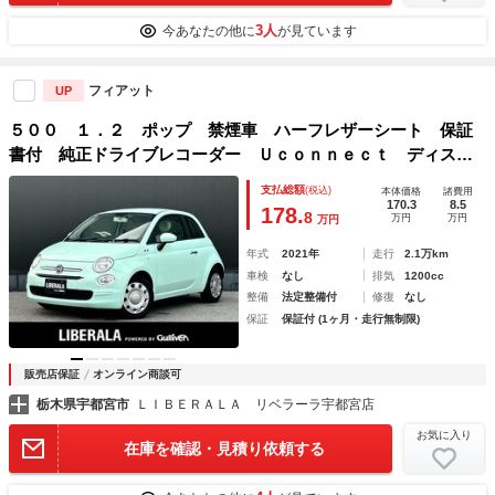
3人
今あなたの他に
が見ています
フィアット
UP
５００ １．２ ポップ 禁煙車 ハーフレザーシート 保証
書付 純正ドライブレコーダー Ｕｃｏｎｎｅｃｔ ディスプ
レイ ＡｐｐｌｅＣａｒＰｌａｙ ＡｎｄｒｏｉｄＡｕｔ
支払総額
(税込)
本体価格
諸費用
ｏ ステアリングスイッチ スペアキー
170.3
8.5
178.
8
万円
万円
万円
年式
2021年
走行
2.1万km
車検
なし
排気
1200cc
整備
法定整備付
修復
なし
保証
保証付 (1ヶ月・走行無制限)
販売店保証
オンライン商談可
栃木県宇都宮市
ＬＩＢＥＲＡＬＡ リベラーラ宇都宮店
お気に入り
在庫を確認・見積り依頼する