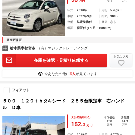
万円
万円
万円
年式
2016年
走行
5.4万km
車検
2027年9月
排気
900cc
整備
法定整備付
修復
なし
保証
保証付 (1ヶ月・1000km)
販売店保証
栃木県宇都宮市
（有）マジックトレーディング
お気に入り
在庫を確認・見積り依頼する
3人
今あなたの他に
が見ています
フィアット
５００ １２０ｔｈタキシード ２８５台限定車 右ハンド
ル Ｄ車
支払総額
(税込)
本体価格
諸費用
138
14.3
152.
3
万円
万円
万円
年式
2019年
走行
4.7万km