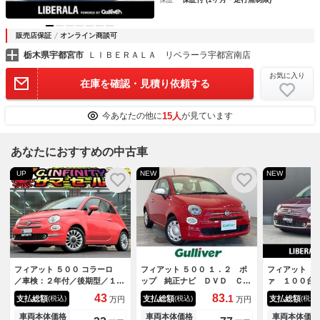
販売店保証
オンライン商談可
栃木県宇都宮市
ＬＩＢＥＲＡＬＡ リベラーラ宇都宮南店
お気に入り
在庫を確認・見積り依頼する
15人
今あなたの他に
が見ています
あなたにおすすめの中古車
UP
NEW
NEW
フィアット ５００ コラーロ
フィアット ５００ １．２ ポ
フィアット ５
／車検：２年付／後期型／１０
ップ 純正ナビ ＤＶＤ Ｃ
ァ １００台
０台限定車／専用ボディカラ
Ｄ ＵＳＢ Ｂｌｕｅｔｏｏｔ
スプレイオー
43
83.
1
支払総額
支払総額
支払総額
(税込)
(税込)
(税込)
万円
万円
ー：コーラルレッド／専用イン
ｈ バックカメラ ＥＴＣ 前
ーフ Ｂｅａ
テリア／ガラスルーフ／純正１
後ドライブレコーダー アイド
ドルシフト 
車両本体価格
車両本体価格
車両本体価格