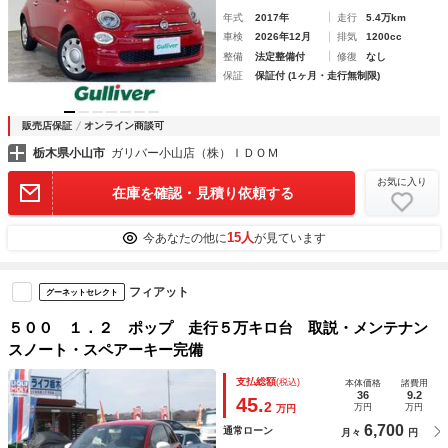
年式
2017年
走行
5.4万km
車検
2026年12月
排気
1200cc
整備
法定整備付
修復
なし
保証
保証付 (1ヶ月・走行無制限)
販売店保証
オンライン商談可
栃木県小山市
ガリバー小山店（株）ＩＤＯＭ
お気に入り
在庫を確認・見積り依頼する
15人
今あなたの他に
が見ています
フィアット
グーネットセレクト
５００ １．２ ポップ 走行５万キロ台 取説・メンテナン
スノート・スペアーキー完備
支払総額
(税込)
本体価格
諸費用
36
9.2
45.
2
万円
万円
万円
6,700
通常ローン
月々
円