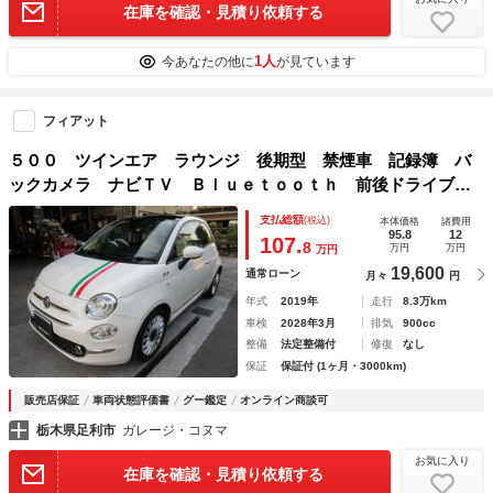
在庫を確認・見積り依頼する
1人
今あなたの他に
が見ています
フィアット
５００ ツインエア ラウンジ 後期型 禁煙車 記録簿 バ
ックカメラ ナビＴＶ Ｂｌｕｅｔｏｏｔｈ 前後ドライブレ
コーダー ガラスルーフ コーナーセンサー ＨＩＤ 純正１
支払総額
(税込)
本体価格
諸費用
５インチアルミホイール キーレス
95.8
12
107.
8
万円
万円
万円
19,600
通常ローン
月々
円
年式
2019年
走行
8.3万km
車検
2028年3月
排気
900cc
整備
法定整備付
修復
なし
保証
保証付 (1ヶ月・3000km)
販売店保証
車両状態評価書
グー鑑定
オンライン商談可
栃木県足利市
ガレージ・コヌマ
お気に入り
在庫を確認・見積り依頼する