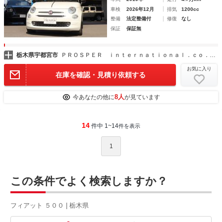
車検
2026年12月
排気
1200cc
整備
法定整備付
修復
なし
保証
保証無
栃木県宇都宮市
ＰＲＯＳＰＥＲ ｉｎｔｅｒｎａｔｉｏｎａｌ．ｃｏ．，ｌｔｄ
お気に入り
在庫を確認・見積り依頼する
8人
今あなたの他に
が見ています
14
件中 1~14
件を表示
1
この条件でよく検索しますか？
フィアット ５００ | 栃木県