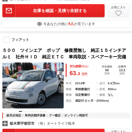
お気に入り
在庫を確認・見積り依頼する
4人
今あなたの他に
が見ています
フィアット
５００ ツインエア ポップ 修復歴無し 純正１５インチア
ルミ 社外ＨＩＤ 純正ＥＴＣ 車両取説・スペアーキー完備
支払総額
(税込)
本体価格
諸費用
50
13.3
63.
3
万円
万円
万円
年式
2014年
走行
6.6万km
車検
車検整備付
排気
900cc
整備
法定整備付
修復
なし
保証
保証付 (1ヶ月・2000km)
販売店保証
車両状態評価書
グー鑑定
オンライン商談可
栃木県宇都宮市
（有）オートライフ栃木
お気に入り