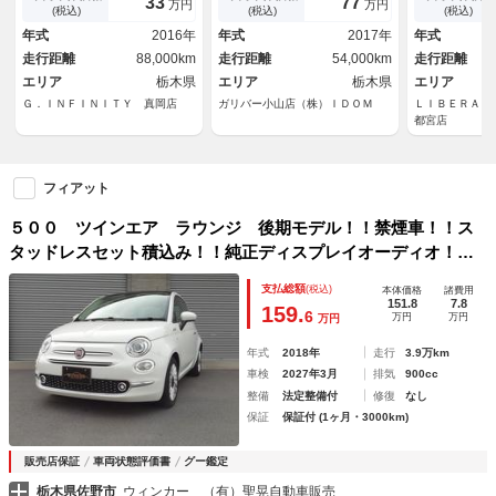
33
77
万円
万円
５ＡＷ／プロジェクターＨＩＤ
リングストップ ＨＩＤヘッド
ール ステア
(税込)
(税込)
(税込)
ヘッドライト／Ｂｌｕｅｔｏｏ
ライト 横滑り防止装置 リモ
白革ステアリ
年式
2016年
年式
2017年
年式
ｔｈ
コンキー ステアリングスイッ
ｏｏｔｈ，Ａ
走行距離
88,000km
走行距離
54,000km
走行距離
チ
エリア
栃木県
エリア
栃木県
エリア
Ｇ．ＩＮＦＩＮＩＴＹ 真岡店
ガリバー小山店（株）ＩＤＯＭ
ＬＩＢＥＲＡＬ
都宮店
フィアット
５００ ツインエア ラウンジ 後期モデル！！禁煙車！！ス
タッドレスセット積込み！！純正ディスプレイオーディオ！！
ガラスルーフ！！ＥＴＣ車載器！！コーナーセンサー！！ＨＩ
支払総額
(税込)
本体価格
諸費用
Ｄヘッドランプ！！純正１５ｉｎｃアルミホイール！！キーレ
151.8
7.8
159.
6
万円
万円
万円
ス！！
年式
2018年
走行
3.9万km
車検
2027年3月
排気
900cc
整備
法定整備付
修復
なし
保証
保証付 (1ヶ月・3000km)
販売店保証
車両状態評価書
グー鑑定
栃木県佐野市
ウィンカー （有）聖晃自動車販売