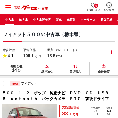
0
お気に入り
閲覧履歴
中古車
輸入車
中古車販売店
新車
車買取
カーリース
整備工場
フィアット５００の中古車（栃木県）
総合評価
平均価格
燃費
（WLTCモード）
4.1
106.1
18.6
万円
km/l
掲載台数
14
台
絞り込む
並び替え
条件保存
フィアット
NEW
５００ １．２ ポップ 純正ナビ ＤＶＤ ＣＤ ＵＳＢ
Ｂｌｕｅｔｏｏｔｈ バックカメラ ＥＴＣ 前後ドライブレ
コーダー アイドリングストップ ＨＩＤヘッドライト 横滑
支払総額
(税込)
本体価格
諸費用
り防止装置 リモコンキー ステアリングスイッチ
77
6.1
83.
1
万円
万円
万円