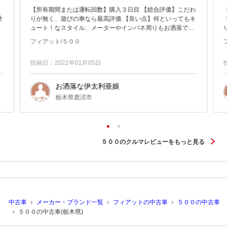
【所有期間または運転回数】購入３日目 【総合評価】こだわ
乗
りが無く、遊びの車なら最高評価 【良い点】何といってもキ
ま
ュート！なスタイル、メーターやインパネ周りもお洒落でシ
し
ンプルなデザインは高感度抜群！ボディが黄色で内装が黒
フィアット/５００
と...
投稿日：2021年01月05日
お洒落な伊太利亜娘
栃木県鹿沼市
５００のクルマレビューをもっと見る
中古車
メーカー・ブランド一覧
フィアットの中古車
５００の中古車
５００の中古車(栃木県)