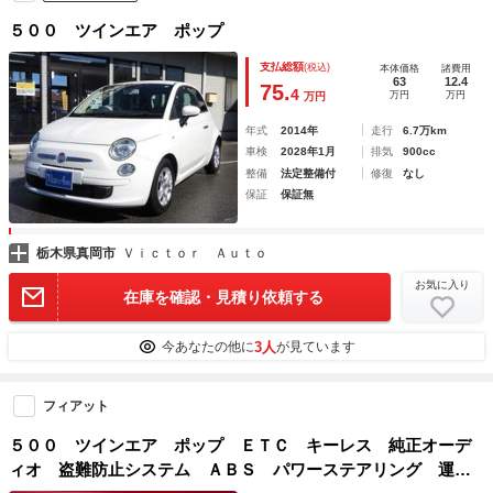
５００ ツインエア ポップ
支払総額
(税込)
本体価格
諸費用
63
12.4
75.
4
万円
万円
万円
年式
2014年
走行
6.7万km
車検
2028年1月
排気
900cc
整備
法定整備付
修復
なし
保証
保証無
栃木県真岡市
Ｖｉｃｔｏｒ Ａｕｔｏ
お気に入り
在庫を確認・見積り依頼する
3人
今あなたの他に
が見ています
フィアット
５００ ツインエア ポップ ＥＴＣ キーレス 純正オーデ
ィオ 盗難防止システム ＡＢＳ パワーステアリング 運転