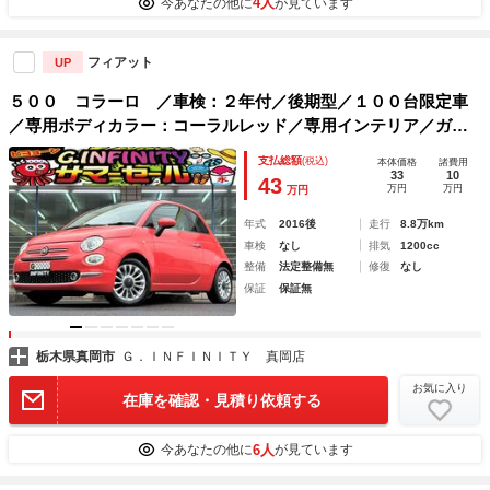
4人
今あなたの他に
が見ています
フィアット
UP
５００ コラーロ ／車検：２年付／後期型／１００台限定車
／専用ボディカラー：コーラルレッド／専用インテリア／ガラ
スルーフ／純正１５ＡＷ／プロジェクターＨＩＤヘッドライト
支払総額
(税込)
本体価格
諸費用
／Ｂｌｕｅｔｏｏｔｈ
33
10
43
万円
万円
万円
年式
2016後
走行
8.8万km
車検
なし
排気
1200cc
整備
法定整備無
修復
なし
保証
保証無
栃木県真岡市
Ｇ．ＩＮＦＩＮＩＴＹ 真岡店
お気に入り
在庫を確認・見積り依頼する
6人
今あなたの他に
が見ています