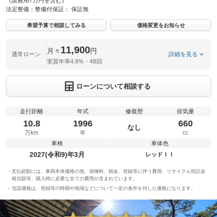
（諸費用7万円を含む）
法定整備：
整備付
保証：
保証無
希望予算で相談してみる
価格変更をお知らせ
11,900
月々
円
通常ローン
詳細を見る
実質年率4.9%・48回
ローンについて相談する
走行距離
年式
修復歴
排気量
10.8
1996
660
なし
万km
年
cc
車検
車体色
2027(令和9)年3月
レッドＩＩ
支払総額には、車両本体価格の他、保険料、税金、登録等に伴う費用、リサイクル預託金
相当額等、購入時に必要な全ての費用が含まれています。
当該価格は、登録等の時期や地域などについて一定の条件を付した価格になります。