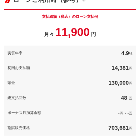
支払総額（税込）のローン支払例
11,900
月々
円
4.9
実質年率
%
14,381
初回お支払額
円
130,000
頭金
円
48
総支払回数
回
-
ボーナス月加算金額
円 × -回
703,681
割賦販売価格
円