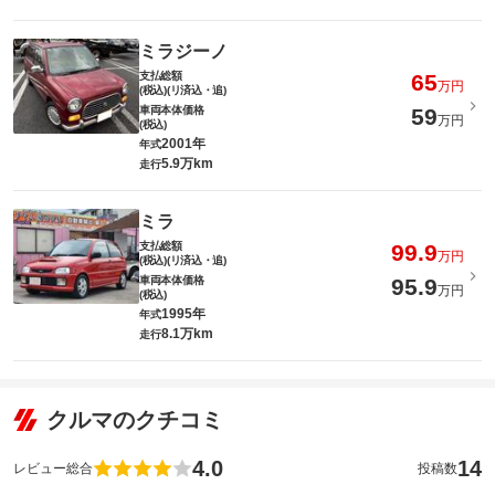
ミラジーノ
支払総額
65
万円
(税込)(リ済込・追)
車両本体価格
59
万円
(税込)
2001年
年式
5.9万km
走行
ミラ
支払総額
99.9
万円
(税込)(リ済込・追)
車両本体価格
95.9
万円
(税込)
1995年
年式
8.1万km
走行
クルマのクチコミ
4.0
14
レビュー総合
投稿数