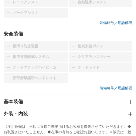
レーンアシスト
自動駐車システム
：装備なし
：装備なし
パークアシスト
：装備なし
装備略号／用語解説
安全装備
横滑り防止装置
衝突安全ボディ
：装備なし
：装備なし
衝突被害軽減システム
クリアランスソナー
：装備なし
：装備なし
オートマチックハイビーム
オートライト
：装備なし
：装備なし
頸部衝撃緩和ヘッドレスト
：装備なし
装備略号／用語解説
基本装備
エアバッグ
外装・内装
：装備なし
スライドドア
カーナビ
：装備なし
：装備なし
【注】販売は、当店に直接ご来場頂けるお客様を優先させていただきます。◆
お取置きはいたしません。◆在庫の有無をご確認お願いします。※販売は一般
サンルーフ
ABS
TV
：装備なし
：装備なし