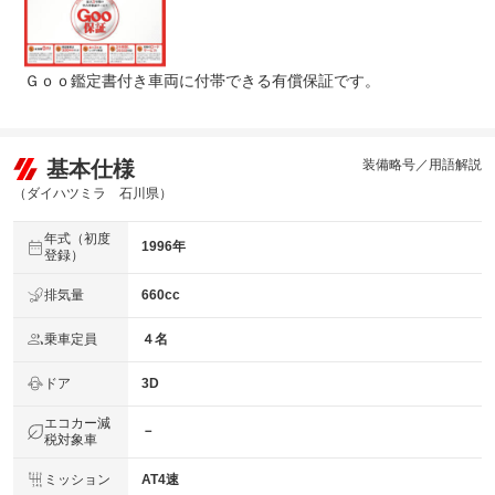
Ｇｏｏ鑑定書付き車両に付帯できる有償保証です。
基本仕様
装備略号／用語解説
（ダイハツミラ 石川県）
年式（初度
1996年
登録）
排気量
660cc
乗車定員
４名
ドア
3D
エコカー減
－
税対象車
ミッション
AT4速