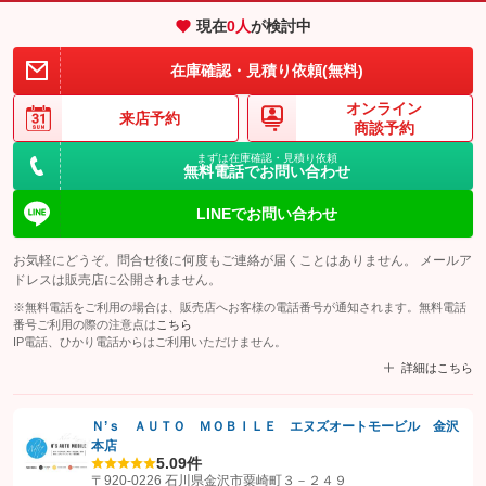
現在
0
人
が検討中
在庫確認・見積り依頼(無料)
オンライン
来店予約
商談予約
まずは在庫確認・見積り依頼
無料電話でお問い合わせ
LINEでお問い合わせ
お気軽にどうぞ。問合せ後に何度もご連絡が届くことはありません。 メールア
ドレスは販売店に公開されません。
※無料電話をご利用の場合は、販売店へお客様の電話番号が通知されます。無料電話
番号ご利用の際の注意点は
こちら
IP電話、ひかり電話からはご利用いただけません。
詳細はこちら
Ｎ’ｓ ＡＵＴＯ ＭＯＢＩＬＥ エヌズオートモービル 金沢
本店
【STEP1】
認証画面でグーネットを友だち追加してから「許可する」ボタンを押
5.0
9件
します
〒920-0226 石川県金沢市粟崎町３－２４９