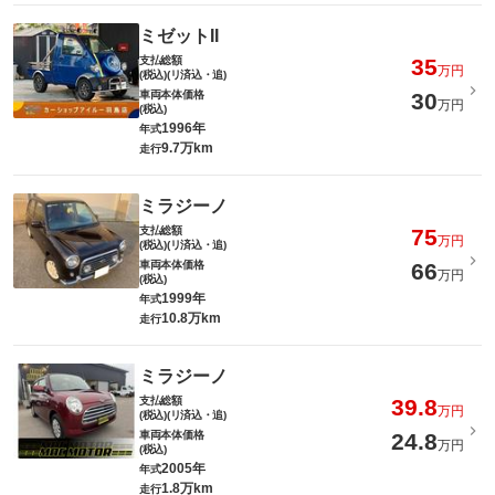
ミゼットII
支払総額
35
万円
(税込)(リ済込・追)
車両本体価格
30
万円
(税込)
1996年
年式
9.7万km
走行
ミラジーノ
支払総額
75
万円
(税込)(リ済込・追)
車両本体価格
66
万円
(税込)
1999年
年式
10.8万km
走行
ミラジーノ
支払総額
39.8
万円
(税込)(リ済込・追)
車両本体価格
24.8
万円
(税込)
2005年
年式
1.8万km
走行