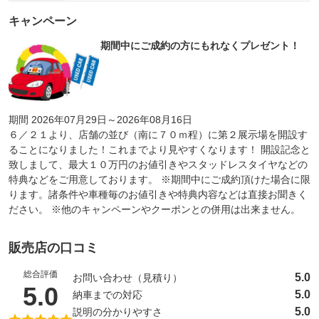
キャンペーン
期間中にご成約の方にもれなくプレゼント！
期間 2026年07月29日～2026年08月16日
６／２１より、店舗の並び（南に７０ｍ程）に第２展示場を開設す
ることになりました！これまでより見やすくなります！ 開設記念と
致しまして、最大１０万円のお値引きやスタッドレスタイヤなどの
特典などをご用意しております。 ※期間中にご成約頂けた場合に限
ります。諸条件や車種毎のお値引きや特典内容などは直接お聞きく
ださい。 ※他のキャンペーンやクーポンとの併用は出来ません。
販売店の口コミ
総合評価
5.0
お問い合わせ（見積り）
（5点満点中）
5.0
5.0
納車までの対応
5.0
説明の分かりやすさ