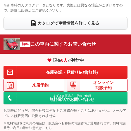
電動格納サードシート
シートヒーター
：装備なし
：装備なし
※新車時のカタログデータとなります。実際とは異なる場合がございますの
で、詳細は販売店にご確認ください。
ウォークスルー
後席モニター
：装備なし
：装備なし
電動リアゲート
フロントカメラ
カタログで車種情報を詳しく見る
：装備なし
：装備なし
シートエアコン
全周囲カメラ
：装備なし
：装備なし
サイドカメラ
ルーフレール
この車両に関するお問い合わせ
：装備なし
無料
：装備なし
エアサスペンション
ヘッドライトウォッシャー
：装備なし
：装備なし
現在
0
人
が検討中
装備略号／用語解説
在庫確認・見積り依頼(無料)
オンライン
来店予約
商談予約
まずは在庫確認・見積り依頼
無料電話でお問い合わせ
お気軽にどうぞ。問合せ後に何度もご連絡が届くことはありません。メールア
ドレスは販売店に公開されません。
※無料電話をご利用の場合は、販売店へお客様の電話番号が通知されます。無料電話
番号ご利用の際の注意点は
こちら