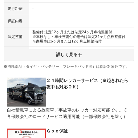
走行距離
-
保証内容
-
整備付 法定12ヶ月または法定24ヶ月点検整備付
法定整備
※車検なし・車検整備付の場合は法定24ヶ月点検整備付
※商用車は6ヶ月または12ヶ月点検整備付
法定整備
-
詳しく見る
について
※消耗部品（タイヤ・バッテリー・ブレーキパッド等）は保証対象外です。
２４時間レッカーサービス（※起きれたら
夜中も対応ＯＫ）
自社積載車による故障車／事故車のレッカー対応可能です。※
各保険会社のロードサービス適用可能（一部保険会社を除く）
Ｇｏｏ保証