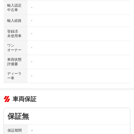
輸入認定
-
中古車
輸入経路
-
登録済
-
未使用車
ワン
-
オーナー
車両状態
-
評価書
ディーラ
-
ー車
車両保証
保証無
保証期間
-