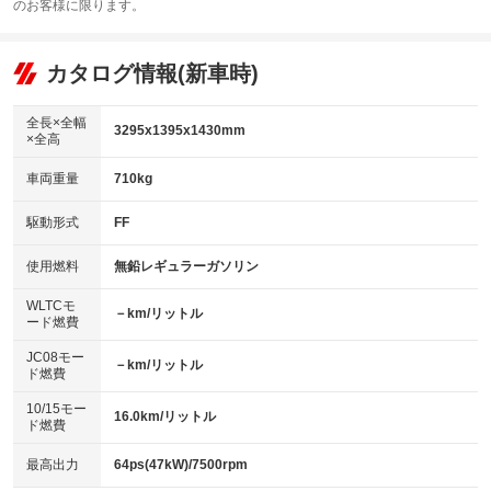
：装備なし
のお客様に限ります。
エアコン
Wエアコン
オーディオ：CDまたはCDチェンジャー
：装備あり
：装備なし
：装備あり
リフトアップ
パワーステアリング
カタログ情報(新車時)
ビジュアル
：装備なし
：装備あり
：装備なし
ダウンヒルアシストコントロール
アルミホイール：13インチ
：装備なし
：装備あり
全長×全幅
3295x1395x1430mm
×全高
パワーウィンドウ
盗難防止システム
革シート
ハーフレザーシート
：装備あり
：装備なし
：装備なし
：装備なし
車両重量
710kg
アイドリングストップ
ドライブレコーダー
キーレス
LEDヘッドランプ
：装備なし
：装備なし
：装備なし
：装備あり
USB入力端子
Bluetooth接続
駆動形式
FF
HID(キセノンライト)
ポータブルナビ
：装備なし
：装備なし
：装備なし
：装備なし
100V電源
クリーンディーゼル
バックカメラ
ETC
使用燃料
無鉛レギュラーガソリン
：装備なし
：装備なし
：装備なし
：装備なし
センターデフロック
エアロ
スマートキー
：装備なし
WLTCモ
：装備あり
：装備なし
－km/リットル
ード燃費
レンタカーアップ
展示・試乗車
ローダウン
ランフラットタイヤ
：装備なし
：装備なし
：装備なし
：装備なし
JC08モー
－km/リットル
ド燃費
電動格納ミラー
パワーシート
3列シート
：装備なし
：装備なし
：装備なし
10/15モー
装備略号／用語解説
16.0km/リットル
ベンチシート
フルフラットシート
ド燃費
：装備なし
：装備なし
チップアップシート
オットマン
：装備なし
：装備なし
最高出力
64ps(47kW)/7500rpm