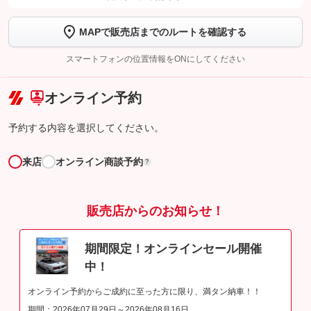
【STEP2】
トーク画面で
ボタンをタップして問い合わせを
MAPで販売店までのルートを確認する
完了してください。
スマートフォンの位置情報をONにしてください
こちら
オンライン予約
予約する内容を選択してください。
来店
オンライン商談予約
?
販売店からのお知らせ！
期間限定！オンラインセール開催
中！
オンライン予約からご成約に至った方に限り、満タン納車！！
期間：2026年07月29日～2026年08月16日