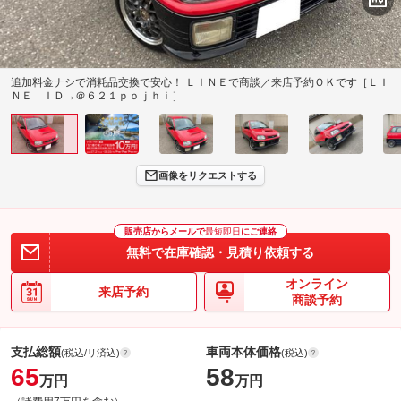
追加料金ナシで消耗品交換で安心！ ＬＩＮＥで商談／来店予約ＯＫです［ＬＩ
ＮＥ ＩＤ→＠６２１ｐｏｊｈｉ］
画像をリクエストする
販売店からメールで
最短即日
にご連絡
無料で在庫確認・見積り依頼する
オンライン
来店予約
商談予約
支払総額
車両本体価格
(税込/リ済込)
(税込)
65
58
万円
万円