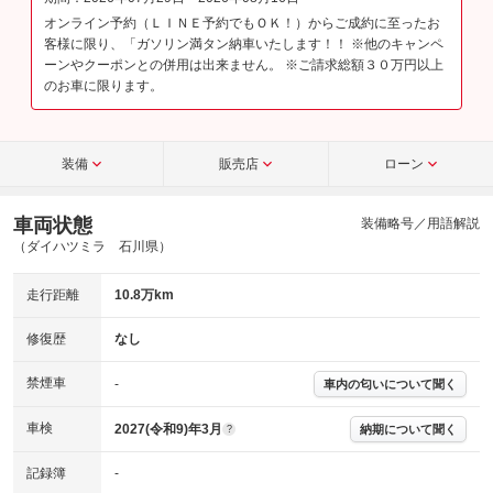
オンライン予約（ＬＩＮＥ予約でもＯＫ！）からご成約に至ったお
客様に限り、「ガソリン満タン納車いたします！！ ※他のキャンペ
ーンやクーポンとの併用は出来ません。 ※ご請求総額３０万円以上
のお車に限ります。
装備
販売店
ローン
車両状態
装備略号／用語解説
（ダイハツミラ 石川県）
走行距離
10.8万km
修復歴
なし
禁煙車
-
車内の匂いについて聞く
車検
2027(令和9)年3月
納期について聞く
?
記録簿
-