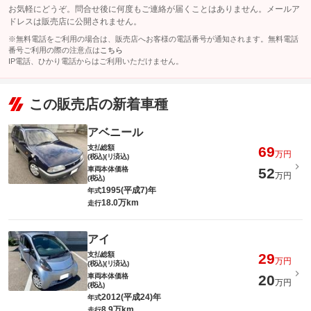
お気軽にどうぞ。問合せ後に何度もご連絡が届くことはありません。メールア
ドレスは販売店に公開されません。
※無料電話をご利用の場合は、販売店へお客様の電話番号が通知されます。無料電話
番号ご利用の際の注意点は
こちら
IP電話、ひかり電話からはご利用いただけません。
この販売店の新着車種
アベニール
支払総額
69
万円
(税込)(リ済込)
車両本体価格
52
万円
(税込)
1995(平成7)年
年式
18.0万km
走行
アイ
支払総額
29
万円
(税込)(リ済込)
車両本体価格
20
万円
(税込)
2012(平成24)年
年式
8.9万km
走行