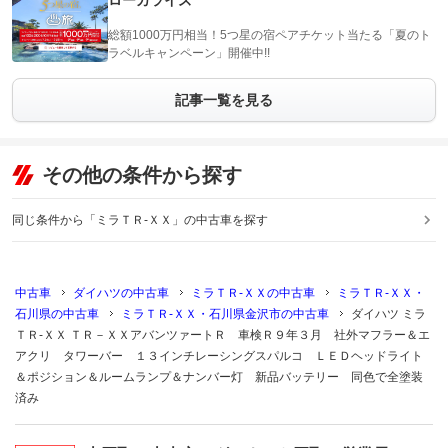
ローカライズ
総額1000万円相当！5つ星の宿ペアチケット当たる「夏のト
ラベルキャンペーン」開催中!!
記事一覧を見る
その他の条件から探す
同じ条件から「ミラＴＲ-ＸＸ」の中古車を探す
中古車
ダイハツの中古車
ミラＴＲ-ＸＸの中古車
ミラＴＲ-ＸＸ・
石川県の中古車
ミラＴＲ-ＸＸ・石川県金沢市の中古車
ダイハツ ミラ
ＴＲ-ＸＸ ＴＲ－ＸＸアバンツァートＲ 車検Ｒ９年３月 社外マフラー＆エ
アクリ タワーバー １３インチレーシングスパルコ ＬＥＤヘッドライト
＆ポジション＆ルームランプ＆ナンバー灯 新品バッテリー 同色で全塗装
済み