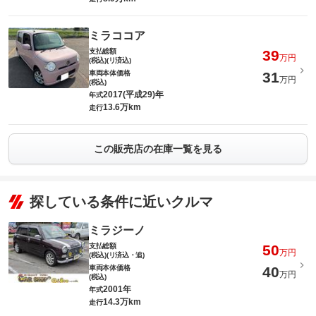
ミラココア
支払総額
39
万円
(税込)(リ済込)
車両本体価格
31
万円
(税込)
2017(平成29)年
年式
13.6万km
走行
この販売店の在庫一覧を見る
探している条件に近いクルマ
ミラジーノ
支払総額
50
万円
(税込)(リ済込・追)
車両本体価格
40
万円
(税込)
2001年
年式
14.3万km
走行