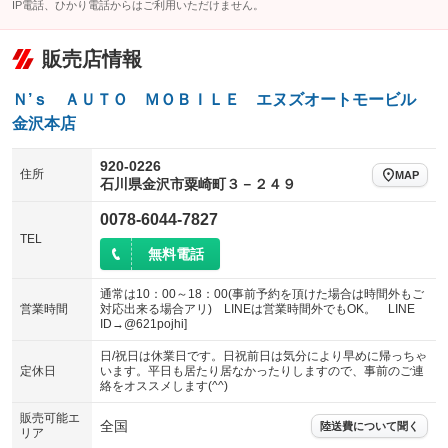
IP電話、ひかり電話からはご利用いただけません。
販売店情報
Ｎ’ｓ ＡＵＴＯ ＭＯＢＩＬＥ エヌズオートモービル
金沢本店
920-0226
住所
MAP
石川県金沢市粟崎町３－２４９
0078-6044-7827
TEL
無料電話
通常は10：00～18：00(事前予約を頂けた場合は時間外もご
営業時間
対応出来る場合アリ) LINEは営業時間外でもOK。 LINE
ID→@621pojhi]
日/祝日は休業日です。日祝前日は気分により早めに帰っちゃ
定休日
います。平日も居たり居なかったりしますので、事前のご連
絡をオススメします(^^)
販売可能エ
全国
陸送費について聞く
リア