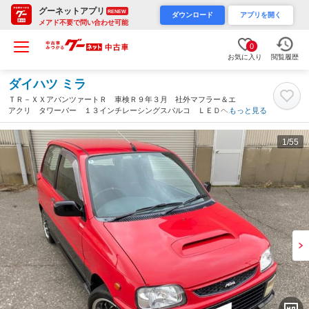
グーネットアプリ
RENEW
ダウンロード
アプリを開く
メアド不要で問い合わせ可能
0
お気に入り
閲覧履歴
ダイハツ ミラ
ＴＲ－ＸＸアバンツァートＲ 車検Ｒ９年３月 社外マフラー＆エ
アクリ タワーバー １３インチレーシングスパルコ ＬＥＤヘッ
もっと見る
ドライト＆ポジション＆ルームランプ＆ナンバー灯 新品バッテリ
ー 同色で全塗装済み（石川県）
1
/55