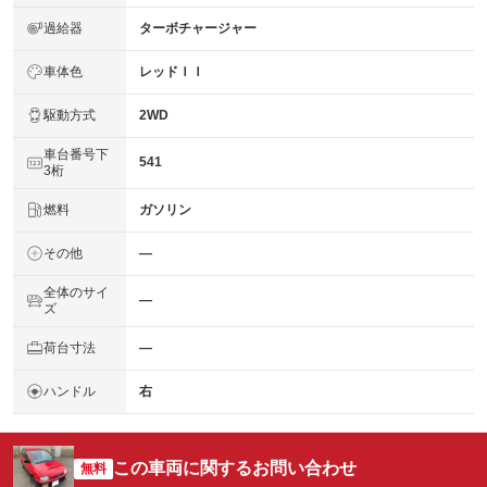
過給器
ターボチャージャー
車体色
レッドＩＩ
駆動方式
2WD
車台番号下
541
3桁
燃料
ガソリン
その他
―
全体のサイ
―
ズ
荷台寸法
―
ハンドル
右
この車両に関するお問い合わせ
無料