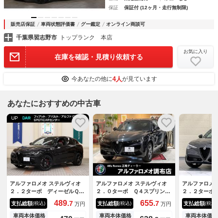
保証
保証付 (12ヶ月・走行無制限)
販売店保証
車両状態評価書
グー鑑定
オンライン商談可
千葉県習志野市
トップランク 本店
お気に入り
在庫を確認・見積り依頼する
4人
今あなたの他に
が見ています
あなたにおすすめの中古車
UP
アルファロメオ ステルヴィオ
アルファロメオ ステルヴィオ
アルファロメオ
２．２ターボ ディーゼルＱ４
２．０ターボ Ｑ４スプリン
２．２ターボ
ヴェローチェ 後期モデル／禁
ト 登録済み未使用車 ＡＣ
ヴェローチェ
489.
655.
7
7
支払総額
支払総額
支払総額
(税込)
(税込)
(税込)
万円
万円
煙車／赤革シート／デジタルメ
Ｃ 本革シート 純正ナビ Ｂ
レーキ 前面
ーター／衝突軽減ブレーキ／Ａ
カメラ Ｃａｒｐｌａｙ 前後
ンドスポット
車両本体価格
車両本体価格
車両本体価格