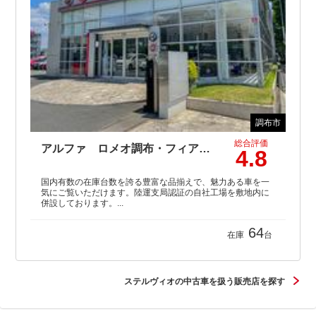
調布市
総合評価
アルファ ロメオ調布・フィアット／アバルト調布 （株）アクセル
4.8
国内有数の在庫台数を誇る豊富な品揃えで、魅力ある車を一
気にご覧いただけます。陸運支局認証の自社工場を敷地内に
併設しております。...
64
在庫
台
ステルヴィオの中古車を扱う販売店を探す