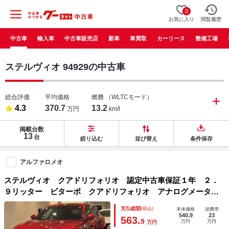
0
お気に入り
閲覧履歴
中古車
輸入車
中古車販売店
新車
車買取
カーリース
整備工場
ステルヴィオ 94929の中古車
総合評価
平均価格
燃費
（WLTCモード）
4.3
370.7
13.2
万円
km/l
掲載台数
13
台
絞り込む
並び替え
条件保存
アルファロメオ
ステルヴィオ クアドリフォリオ 認定中古車保証１年 ２．
９リッター ビターボ クアドリフォリオ アナログメータ
ー アルカンターラスシート ＡＣＣ 可変バルブ ｄｎａモ
支払総額
(税込)
本体価格
諸費用
ードセレクター ｒａｃｅモード ＡＬＦＡアクティブサスペ
540.9
23
563.
9
万円
万円
万円
ンション