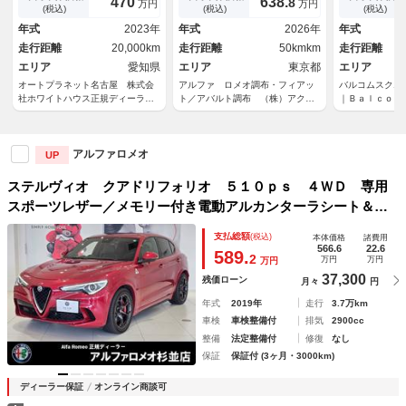
470
638.
8
万円
万円
ＣＣ／Ｃａｒｐｌａｙ／Ａｎｄ
センサー パワーバックドア
キーピングア
(税込)
(税込)
(税込)
ｒｏｉｄＡｕｔｏ／ナビ／バッ
ＬＥＤヘッドライト 純正１９
セントコント
年式
2023年
年式
2026年
年式
クカメラ／シートヒーター／パ
インチアルミ
カードンプレ
走行距離
20,000km
走行距離
50kmkm
走行距離
ワーゲート／ＬＥＤヘッドライ
システム Ａ
ト／スマートキー
エリア
愛知県
エリア
東京都
ードセレクタ
エリア
オートプラネット名古屋 株式会
アルファ ロメオ調布・フィアッ
バルコムスクエ
社ホワイトハウス正規ディーラー
ト／アバルト調布 （株）アクセ
｜Ｂａｌｃｏ
グループ
ル
Ｍａｒｉｎａ 
アルファロメオ
UP
ステルヴィオ クアドリフォリオ ５１０ｐｓ ４ＷＤ 専用
スポーツレザー／メモリー付き電動アルカンターラシート＆ヒ
ーター パドルシフト ＡＣＣ バックカメラ ＥＴＣ パワ
支払総額
(税込)
本体価格
諸費用
ーバックドア 純正２０インチアルミ Ｈ＆Ｒコイル装備（純
566.6
22.6
589.
2
万円
万円
万円
正有り）
37,300
残価ローン
月々
円
年式
2019年
走行
3.7万km
車検
車検整備付
排気
2900cc
整備
法定整備付
修復
なし
保証
保証付 (3ヶ月・3000km)
ディーラー保証
オンライン商談可