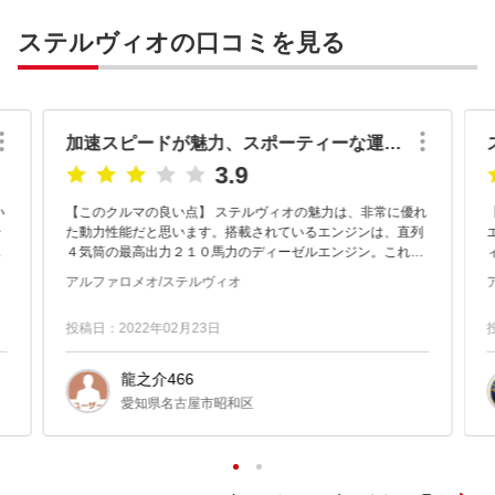
ステルヴィオの口コミを見る
加速スピードが魅力、スポーティーな運転を楽しめるＳＵＶ
3.9
い
【このクルマの良い点】 ステルヴィオの魅力は、非常に優れ
テ
た動力性能だと思います。搭載されているエンジンは、直列
り
４気筒の最高出力２１０馬力のディーゼルエンジン。これは
０
同社のジュリアにも採用されていたものですが、ジュリアよ
アルファロメオ/ステルヴィオ
りも加速スピードが速...
投稿日：2022年02月23日
龍之介466
愛知県名古屋市昭和区