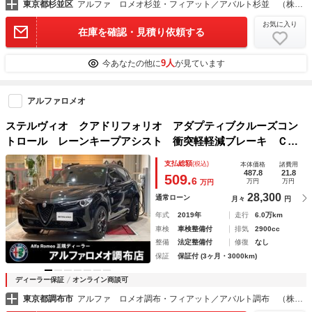
東京都杉並区
アルファ ロメオ杉並・フィアット／アバルト杉並 （株）アクセル
お気に入り
在庫を確認・見積り依頼する
9人
今あなたの他に
が見ています
アルファロメオ
ステルヴィオ クアドリフォリオ アダプティブクルーズコン
トロール レーンキープアシスト 衝突軽軽減ブレーキ Ｃａ
ｒｐｌａｙ バックカメラ 前後ドラレコ ＥＴＣ ＨＩＤ
支払総額
(税込)
本体価格
諸費用
純正２０インチアルミ ワンオーナー
487.8
21.8
509.
6
万円
万円
万円
28,300
通常ローン
月々
円
年式
2019年
走行
6.0万km
車検
車検整備付
排気
2900cc
整備
法定整備付
修復
なし
保証
保証付 (3ヶ月・3000km)
ディーラー保証
オンライン商談可
東京都調布市
アルファ ロメオ調布・フィアット／アバルト調布 （株）アクセル