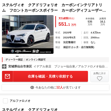
ステルヴィオ クアドリフォリオ カーボンインテリアトリ
ム フロントカーボンスポイラー カーボンディフューザー
カーボンミラーカバー 純正ホイール カープレイ接続 ＡＣ
支払総額
(税込)
本体価格
諸費用
Ｃ ドラレコ ＥＴＣ
535
16.1
551.
1
万円
万円
万円
年式
2020年
走行
4.8万km
車検
2026年8月
排気
2900cc
整備
法定整備付
修復
なし
保証
保証付 (1ヶ月・走行無制限)
ディーラー保証
オンライン商談可
宮城県仙台市泉区
イデアル泉店 プジョー仙台泉／アルファロメオ仙台（株）イデアル
お気に入り
在庫を確認・見積り依頼する
12人
今あなたの他に
が見ています
アルファロメオ
ステルヴィオ クアドリフォリオ