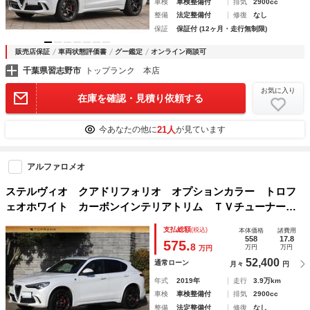
車検
車検整備付
排気
2900cc
整備
法定整備付
修復
なし
保証
保証付 (12ヶ月・走行無制限)
販売店保証
車両状態評価書
グー鑑定
オンライン商談可
千葉県習志野市
トップランク 本店
お気に入り
在庫を確認・見積り依頼する
21人
今あなたの他に
が見ています
アルファロメオ
ステルヴィオ クアドリフォリオ オプションカラー トロフ
ェオホワイト カーボンインテリアトリム ＴＶチューナー
ｈａｒｍａｎ／ｋａｒｄｏｎ ワンオーナー
支払総額
(税込)
本体価格
諸費用
558
17.8
575.
8
万円
万円
万円
52,400
通常ローン
月々
円
年式
2019年
走行
3.9万km
車検
車検整備付
排気
2900cc
整備
法定整備付
修復
なし