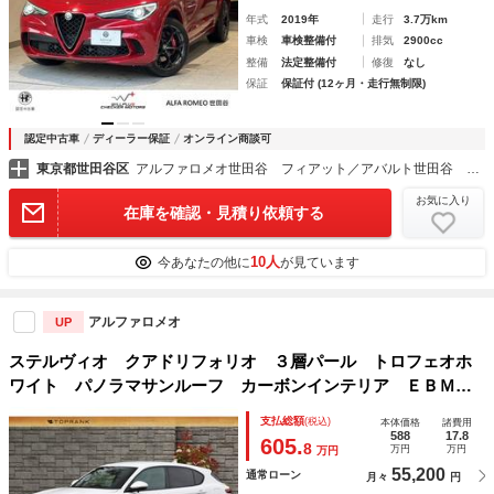
年式
2019年
走行
3.7万km
車検
車検整備付
排気
2900cc
整備
法定整備付
修復
なし
保証
保証付 (12ヶ月・走行無制限)
認定中古車
ディーラー保証
オンライン商談可
東京都世田谷区
アルファロメオ世田谷 フィアット／アバルト世田谷 ウイルプラスチェッカーモータース（株）
お気に入り
在庫を確認・見積り依頼する
10人
今あなたの他に
が見ています
アルファロメオ
UP
ステルヴィオ クアドリフォリオ ３層パール トロフェオホ
ワイト パノラマサンルーフ カーボンインテリア ＥＢＭ可
変マフラー アップルカープレイ＆アンドロイドオート
支払総額
(税込)
本体価格
諸費用
588
17.8
605.
8
万円
万円
万円
55,200
通常ローン
月々
円