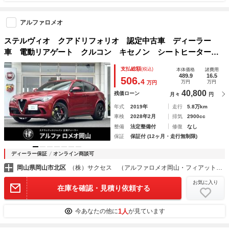
アルファロメオ
ステルヴィオ クアドリフォリオ 認定中古車 ディーラー
車 電動リアゲート クルコン キセノン シートヒーター
ステリングヒーター Ｂカメラ 前後ドラレコ ＥＴＣ Ｔ
支払総額
(税込)
本体価格
諸費用
Ｖ 純正２０インチＡＷ 半革シート カーボンボンネット
489.9
16.5
506.
4
万円
万円
万円
ＨＤＭＩ
40,800
残価ローン
月々
円
年式
2019年
走行
5.8万km
車検
2028年2月
排気
2900cc
整備
法定整備付
修復
なし
保証
保証付 (12ヶ月・走行無制限)
ディーラー保証
オンライン商談可
岡山県岡山市北区
（株）サクセス （アルファロメオ岡山・フィアット／アバルト岡山・ケータハム岡山）
お気に入り
在庫を確認・見積り依頼する
1人
今あなたの他に
が見ています