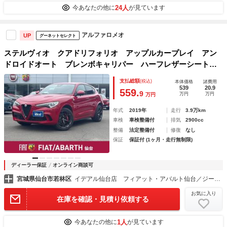
24人
今あなたの他に
が見ています
アルファロメオ
UP
グーネットセレクト
ステルヴィオ クアドリフォリオ アップルカープレイ アン
ドロイドオート ブレンボキャリパー ハーフレザーシート
ハーマンカードンスピーカー キセノンライト パワーテール
支払総額
(税込)
本体価格
諸費用
ゲート 純正２０インチアルミホイール シートヒーター
539
20.9
559.
9
万円
万円
万円
年式
2019年
走行
3.9万km
車検
車検整備付
排気
2900cc
整備
法定整備付
修復
なし
保証
保証付 (1ヶ月・走行無制限)
ディーラー保証
オンライン商談可
宮城県仙台市若林区
イデアル仙台店 フィアット・アバルト仙台／ジープ仙台（株）イデアル
お気に入り
在庫を確認・見積り依頼する
1人
今あなたの他に
が見ています