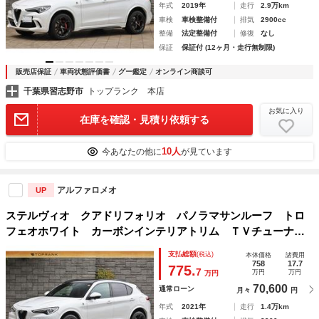
年式
2019年
走行
2.9万km
車検
車検整備付
排気
2900cc
整備
法定整備付
修復
なし
保証
保証付 (12ヶ月・走行無制限)
販売店保証
車両状態評価書
グー鑑定
オンライン商談可
千葉県習志野市
トップランク 本店
お気に入り
在庫を確認・見積り依頼する
10人
今あなたの他に
が見ています
アルファロメオ
UP
ステルヴィオ クアドリフォリオ パノラマサンルーフ トロ
フェオホワイト カーボンインテリアトリム ＴＶチューナ
ー ｈａｒｍａｎ／ｋａｒｄｏｎ ワンオーナー
支払総額
(税込)
本体価格
諸費用
758
17.7
775.
7
万円
万円
万円
70,600
通常ローン
月々
円
年式
2021年
走行
1.4万km