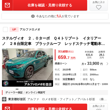
お気に入り
在庫を確認・見積り依頼する
5人
今あなたの他に
が見ています
アルファロメオ
UP
ステルヴィオ ２．０ターボ Ｑ４トリブート イタリアー
ノ ２８台限定車 ブラックルーフ レッドステッチ電動本革
シート＆ヒーター アクティブサスペンション ＡＣＣ 衝突
支払総額
(税込)
本体価格
諸費用
軽減ブレーキ 純正ナビ バックカメラ Ｂｌｕｅｔｏｏｔ
631.6
28.1
659.
7
万円
万円
万円
ｈ ＥＴＣ 純正２１インチアルミ
33,900
残価ローン
月々
円
年式
2025年
走行
50km
車検
2028年11月
排気
2000cc
整備
法定整備付
修復
なし
保証
保証付 (2028(令和10)年11月まで・10000
ディーラー保証
オンライン商談可
東京都杉並区
アルファ ロメオ杉並・フィアット／アバルト杉並 （株）アクセル
お気に入り
在庫を確認・見積り依頼する