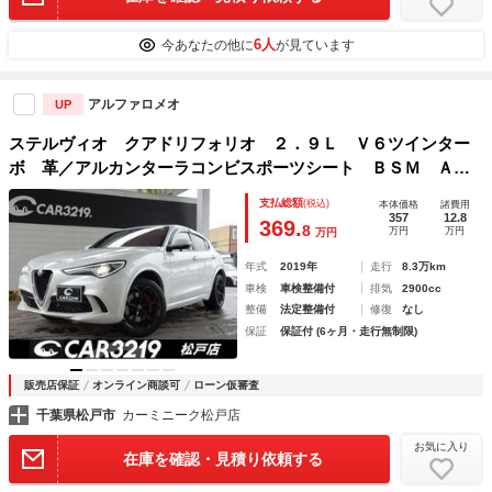
6人
今あなたの他に
が見ています
アルファロメオ
UP
ステルヴィオ クアドリフォリオ ２．９Ｌ Ｖ６ツインター
ボ 革／アルカンターラコンビスポーツシート ＢＳＭ ＡＣ
Ｃ シートヒーター パワーシート ＥＴＣ ステアリングヒ
支払総額
(税込)
本体価格
諸費用
ーター オートハイビーム パワーバックドア 純正２０イン
357
12.8
369.
8
万円
万円
万円
チＡＷ
年式
2019年
走行
8.3万km
車検
車検整備付
排気
2900cc
整備
法定整備付
修復
なし
保証
保証付 (6ヶ月・走行無制限)
販売店保証
オンライン商談可
ローン仮審査
千葉県松戸市
カーミニーク松戸店
お気に入り
在庫を確認・見積り依頼する