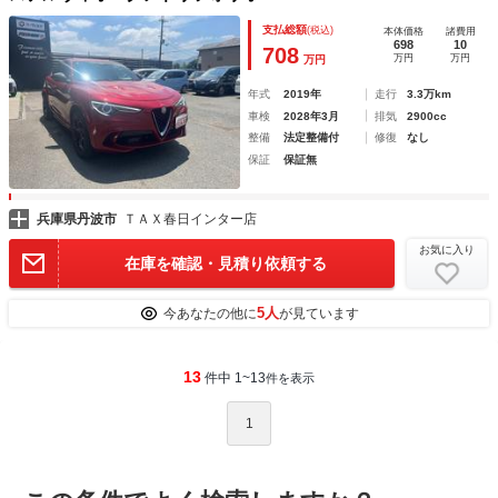
支払総額
(税込)
本体価格
諸費用
698
10
708
万円
万円
万円
年式
2019年
走行
3.3万km
車検
2028年3月
排気
2900cc
整備
法定整備付
修復
なし
保証
保証無
兵庫県丹波市
ＴＡＸ春日インター店
お気に入り
在庫を確認・見積り依頼する
5人
今あなたの他に
が見ています
13
件中 1~13
件を表示
1