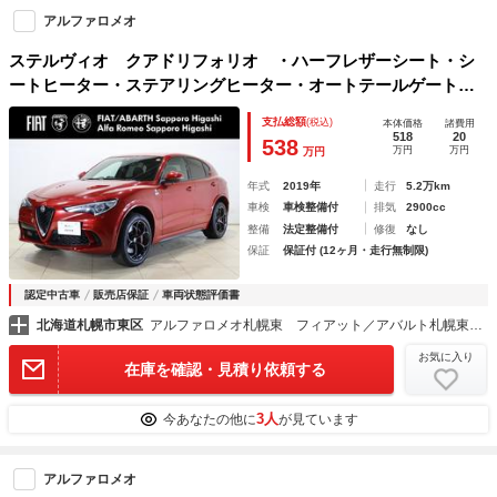
アルファロメオ
ステルヴィオ クアドリフォリオ ・ハーフレザーシート・シ
ートヒーター・ステアリングヒーター・オートテールゲート・
アンビエントライト・リアカメラ・ｈａｒｍａｎｋ／ｋａｒｄ
支払総額
(税込)
本体価格
諸費用
ｏｎ・純正２０ＡＷ・認定中古車
518
20
538
万円
万円
万円
年式
2019年
走行
5.2万km
車検
車検整備付
排気
2900cc
整備
法定整備付
修復
なし
保証
保証付 (12ヶ月・走行無制限)
認定中古車
販売店保証
車両状態評価書
北海道札幌市東区
アルファロメオ札幌東 フィアット／アバルト札幌東／ＭＩＤ．α ＧＲＯＵＰ
お気に入り
在庫を確認・見積り依頼する
3人
今あなたの他に
が見ています
アルファロメオ