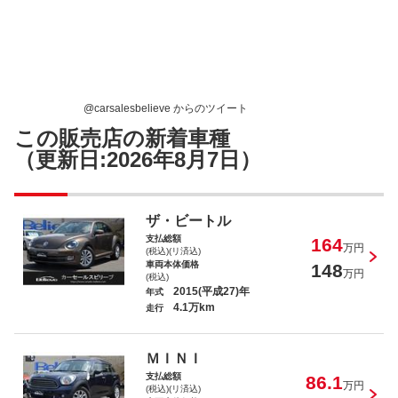
ＶＷ ザ・ビートル デザイン
@carsalesbelieve からのツイート
この販売店の新着車種
（更新日:2026年8月7日）
アルトラパン Ｘ
ザ・ビートル
支払総額
164
万円
(税込)(リ済込)
車両本体価格
148
万円
(税込)
2015(平成27)年
年式
4.1万km
走行
ＭＩＮＩ クーパーＤ ペースマン
ＭＩＮＩ
支払総額
86.1
万円
(税込)(リ済込)