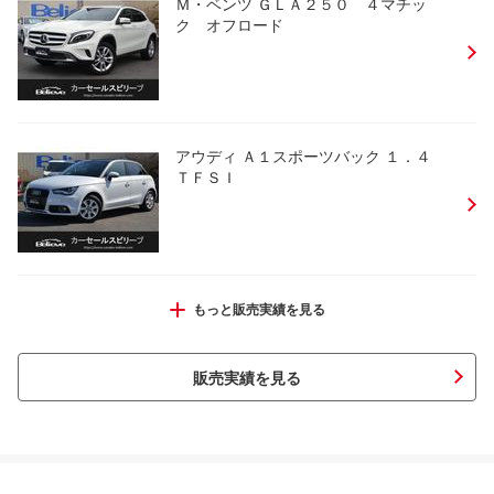
Ｍ・ベンツ ＧＬＡ２５０ ４マチッ
ク オフロード
アウディ Ａ１スポーツバック １．４
ＴＦＳＩ
ＢＭＷ ２２０ｉクーペ Ｍスポーツ
もっと販売実績を見る
販売実績を見る
ＭＩＮＩ クーパーＳ クロスオーバー