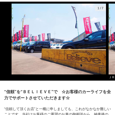
1
/
7
ＪＲ
“信頼”を“ＢＥＬＩＥＶＥ”で ☆お客様のカーライフを全
力でサポートさせていただきます☆
“信頼して頂くお店”と一概に申しましても、これがなかなか難しい
ことです。当社はお客様のご要望のお車の御相談から、納車後の