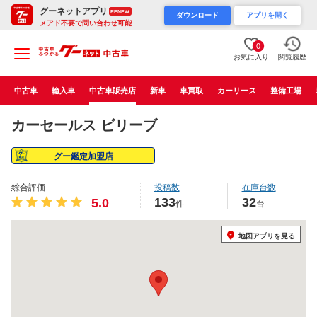
グーネットアプリ
RENEW
ダウンロード
アプリを開く
メアド不要で問い合わせ可能
0
お気に入り
閲覧履歴
中古車
輸入車
中古車販売店
新車
車買取
カーリース
整備工場
カーセールス ビリーブ
グー鑑定加盟店
総合評価
投稿数
在庫台数
133
32
5.0
件
台
地図アプリを見る