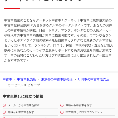
中古車検索のことならグーネット中古車！グーネット中古車は業界最大級の
中古車登録台数約50万台を誇るクルマのポータルサイトです。あなたのお探
しの中古車情報が満載。日産、トヨタ、マツダ、ホンダなどの人気メーカー
や輸入車の中古車車両価格が簡単に検索可能です。その他、ワゴンやセダン
といったボディタイプ別の検索や最新自動車カタログなど最新のクルマ情報
もいっぱい♪そして、ランキング、口コミ、保険、車検や買取・査定など購入
以外にもあなたのカーライフ全般をサポートする為のお役立ち情報が満載で
す！車の品質にこだわりたい方はプロの鑑定師により鑑定されたグー鑑定車
がおすすめです♪
中古車
中古車販売店
東京都の中古車販売店
町田市の中古車販売店
カーセールス ビリーブ
中古車探しに役立つ情報
メーカーから中古車を探す
車種から中古車を探す
地域から中古車を探す
中古車探しに役立つコンテンツ