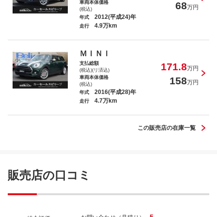
車両本体価格
68
万円
(税込)
2012(平成24)年
年式
4.9万km
走行
アウディ Ａ４ ２．０ＴＦＳＩ
ＭＩＮＩ
支払総額
171.8
万円
(税込)(リ済込)
車両本体価格
158
万円
(税込)
2016(平成28)年
年式
4.7万km
走行
ＭＩＮＩ クーパーＤ クラブマン
この販売店の在庫一覧
販売店の口コミ